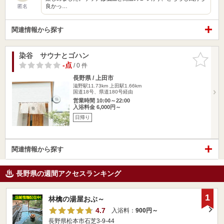
良かっ…
匿名
関連情報から探す
染谷 サウナとゴハン
お気に入
りに追加
-点
/ 0 件
長野県 / 上田市
滋野駅11.73km
上田駅1.66km
国道18号、県道180号経由
営業時間 10:00～22:00
入浴料金 6,000円～
日帰り
関連情報から探す
長野県の週間アクセスランキング
1
林檎の湯屋おぶ～
4.7
入浴料：
900円～
長野県松本市石芝3-9-44