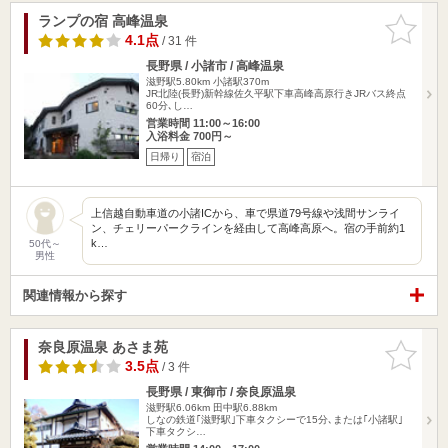
ランプの宿 高峰温泉
お気に入
りに追加
4.1点
/ 31 件
長野県 / 小諸市 / 高峰温泉
滋野駅5.80km
小諸駅370m
JR北陸(長野)新幹線佐久平駅下車高峰高原行きJRバス終点
60分､し…
営業時間 11:00～16:00
入浴料金 700円～
日帰り
宿泊
上信越自動車道の小諸ICから、車で県道79号線や浅間サンライ
ン、チェリーパークラインを経由して高峰高原へ。宿の手前約1
k…
50代～
男性
関連情報から探す
奈良原温泉 あさま苑
お気に入
りに追加
3.5点
/ 3 件
長野県 / 東御市 / 奈良原温泉
滋野駅6.06km
田中駅6.88km
しなの鉄道｢滋野駅｣下車タクシーで15分､または｢小諸駅｣
下車タクシ…