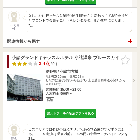
久しぶりに行ったら営業時間が11時からに変わっててJAF会員だ
とフロントで会員証見せたらレンタルタオルが無料になりまし
た。…
30代 男
性
関連情報から探す
小諸グランドキャッスルホテル 小諸温泉 ブルースカイ
お気に入
りに追加
3.4点
/ 9 件
長野県 / 小諸市古城
滋野駅5.20km
小諸駅328m
しなの鉄道小諸駅から徒歩3分上信越自動車道小諸ICから
国道141号、…
営業時間 15:00～21:00
入浴料金 500円～
宿泊
楽天トラベルの宿泊プランを見る
このエリアでは有数の観光エリアである懐古園のすぐ手前にあ
る。 ここの魅力は温泉以前に、980円の中華ランチバイキングを
利…
匿名