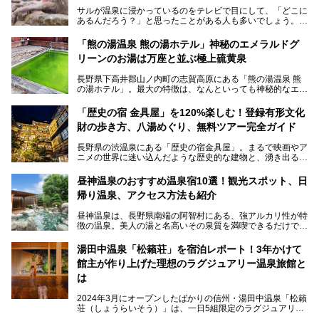
サルが温泉に浸かっているのをテレビで目にして、「どこに
あるんだろう？」と思ったことがある人も多いでしょう。
この微笑ましい光景は、長野県にある「地獄谷野猿公苑」で
「熊の湯温泉 熊の湯ホテル」神秘のエメラルドグ
見られるもので、野生のサルが雪景色の中で温泉に浸かる姿
リーンのお湯は万座と並ぶ極上硫黄泉
を間近で観察できます。
長野県下高井郡山ノ内町の志賀高原にある「熊の湯温泉 熊
本記事では、地獄谷野猿公苑の魅力や見どころ、サルと温泉
の湯ホテル」。最大の特徴は、なんといっても神秘的なエメ
との関係性、地獄谷周辺の観光スポットについて紹介しま
ラルドグリーンのお湯。この美しいお湯に魅了され、何度も
す。サルを観察した後にほっこりと浸かれる温泉も紹介する
リピートするファンも多い温泉です。冬はスキーと一緒に楽
ので、野生のサルを観察する貴重な自然体験と温泉をあわせ
「歴史の宿 金具屋」を120%楽しむ！登録有形文化
しみたい極上の温泉を紹介します。
て楽しみたい人は、ぜひ参考にしてください。
財の歩き方、八湯めぐり、無料ツアー完全ガイド
長野県の渋温泉にある「歴史の宿金具屋」。まるで映画やア
ニメの世界に迷い込んだような歴史的な建物と、湧き出る温
泉の恵みが魅力のお宿です。せっかく泊まるなら、その魅力
を隅々まで楽しみたいですよね。この記事では、金具屋での
昼神温泉のおすすめ温泉宿10選！観光スポット、日
滞在を最高の思い出にするための「楽しみ方」を徹底的にご
帰り温泉、アクセス方法も紹介
紹介します！
昼神温泉は、長野県南端の阿智村にある、強アルカリ性が特
徴の温泉。美人の湯と名高いその泉質を満喫できるだけでな
く、日本一の星空鑑賞ができる注目の温泉地です。
昼神温泉では、朝市などの観光スポットや、信州名物のおや
湯田中温泉「松籟荘」を宿泊レポート！3年かけて
きを楽しめるグルメスポットなど、観光を楽しむにはぴった
館主が作り上げた理想のラグジュアリー温泉旅館と
りの場所が豊富にあります。
この記事では、昼神温泉での滞在を充実させる宿泊施設や日
は
帰り温泉、見どころ満載の観光・グルメスポットに加え、ア
クセス方法も順に紹介します。
2024年3月にオープンしたばかりの信州・湯田中温泉「松籟
荘（しょうらいそう）」は、一日5組限定のラグジュアリー
温泉旅館。全室が源泉掛け流しの露天風呂、庭園付きで、プ