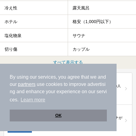
冷え性
露天風呂
ホテル
格安（1,000円以下）
塩化物泉
サウナ
切り傷
カップル
すべて表示する
By using our services, you agree that we and
第20回ニフティ温泉年間ランキング2025
our
partners
use cookies to improve advertisi
全国約2.2万件の中から頂点に選ばれた、2025年の人
気施設は…
ng and enhance your experience on our servi
ces.
Learn more
ニフティ温泉 サウナランキング2026
OK
おふろ好きユーザーの投票により、全国No.1サウナが
決定！