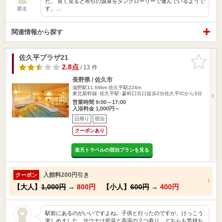
た。 良く見ると布引の源泉をタンクローリーで運んでいるようで
す。…
匿名
関連情報から探す
佐久平プラザ21
お気に入
りに追加
2.8点
/ 13 件
長野県 / 佐久市
滋野駅11.69km
佐久平駅224m
東北新幹線･佐久平駅･蓼科口出口徒歩2分佐久平ICから3分
営業時間 9:00～17:00
入浴料金 1,000円～
日帰り
宿泊
クーポンあり
楽天トラベルの宿泊プランを見る
入館料200円引き
クーポン
【大人】
1,000円
→
800円
【小人】
600円
→
400円
駅前にあるのがいいですよね。子供と行ったのですが、けっこう
楽しめました。サウナは低温と高温の２つ有り、どちらも気持ち