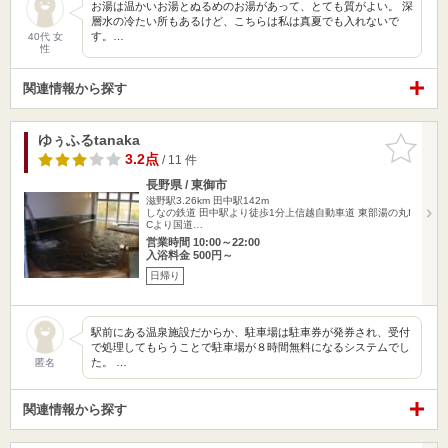
お湯は温かいお湯とぬるめのお湯があって、とても質がよい。 深
層水の冷たい所もあるけど、こちらは私は真夏でも入れないで
す。…
40代 女
性
関連情報から探す
ゆぅふるtanaka
お気に入
りに追加
3.2点
/ 11 件
長野県 / 東御市
滋野駅3.26km
田中駅142m
しなの鉄道 田中駅より徒歩1分上信越自動車道 東部湯の丸I
Cより国道…
営業時間 10:00～22:00
入浴料金 500円～
日帰り
駅前にある温泉施設だからか、駐車場は駐車券が発券され、受付
で処理してもらうことで駐車場が８時間無料になるシステムでし
た。 …
匿名
関連情報から探す