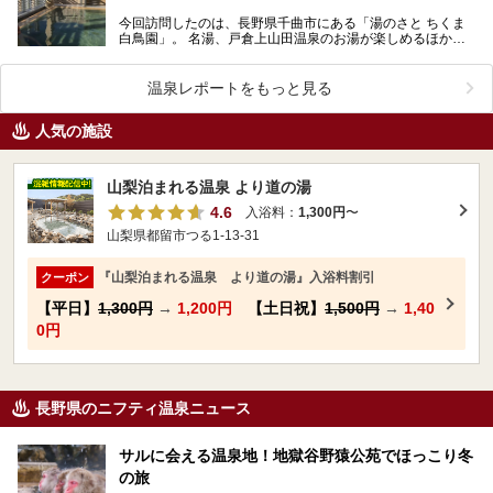
今回訪問したのは、長野県千曲市にある「湯のさと ちくま
白鳥園」。 名湯、戸倉上山田温泉のお湯が楽しめるほか、
カフェやレストラン、食堂の三ヶ所で食事が味わえる…
温泉レポートをもっと見る
人気の施設
山梨泊まれる温泉 より道の湯
4.6
入浴料：
1,300円
〜
山梨県都留市つる1-13-31
『山梨泊まれる温泉 より道の湯』入浴料割引
クーポン
【平日】
1,300円
→
1,200円
【土日祝】
1,500円
→
1,40
0円
長野県のニフティ温泉ニュース
サルに会える温泉地！地獄谷野猿公苑でほっこり冬
の旅