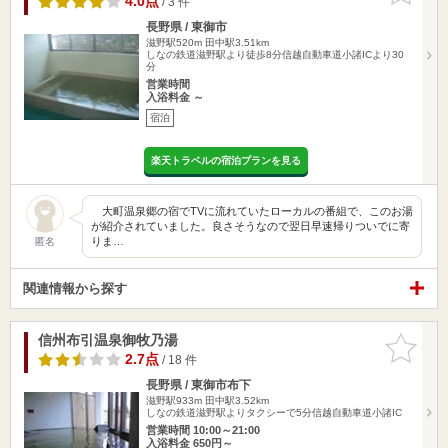
4.0点
/ 3 件
長野県 / 東御市
滋野駅520m
田中駅3.51km
しなの鉄道滋野駅より徒歩8分信越自動車道小諸ICより30
分
営業時間
入浴料金 ～
宿泊
楽天トラベルの宿泊プランを見る
大町温泉郷の宿でTVに流れていたローカルの番組で、このお湯
が紹介されていました。良さそうなので翌日早速帰りついでに寄
りま…
匿名
関連情報から探す
信州布引温泉御牧乃湯
お気に入
りに追加
2.7点
/ 18 件
長野県 / 東御市布下
滋野駅933m
田中駅3.52km
しなの鉄道滋野駅よりタクシーで5分信越自動車道小諸IC
営業時間 10:00～21:00
入浴料金 650円～