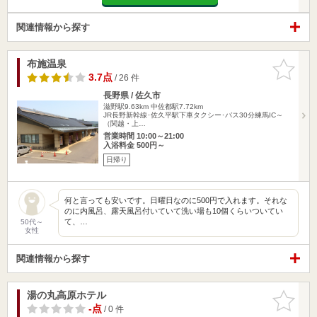
関連情報から探す
布施温泉
お気に入
りに追加
3.7点
/ 26 件
長野県 / 佐久市
滋野駅9.63km
中佐都駅7.72km
JR長野新幹線･佐久平駅下車タクシー･バス30分練馬IC～
（関越・上…
営業時間 10:00～21:00
入浴料金 500円～
日帰り
何と言っても安いです。日曜日なのに500円で入れます。それな
のに内風呂、露天風呂付いていて洗い場も10個くらいついてい
て、…
50代～
女性
関連情報から探す
湯の丸高原ホテル
お気に入
りに追加
-点
/ 0 件