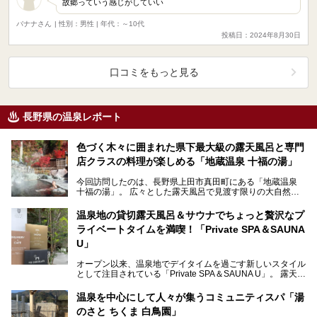
故郷っていう感じがしていい
バナナさん
| 性別：男性 | 年代：～10代
投稿日：2024年8月30日
口コミをもっと見る
長野県の温泉レポート
色づく木々に囲まれた県下最大級の露天風呂と専門
店クラスの料理が楽しめる「地蔵温泉 十福の湯」
今回訪問したのは、長野県上田市真田町にある「地蔵温泉
十福の湯」。 広々とした露天風呂で見渡す限りの大自然を
感じながらのびのびとリラックスし、地域の食材と手作…
温泉地の貸切露天風呂＆サウナでちょっと贅沢なプ
ライベートタイムを満喫！「Private SPA＆SAUNA
U」
オープン以来、温泉地でデイタイムを過ごす新しいスタイル
として注目されている「Private SPA＆SAUNA U」。 露天風
呂を備えた貸切利用の個室には、サ…
温泉を中心にして人々が集うコミュニティスパ「湯
のさと ちくま 白鳥園」