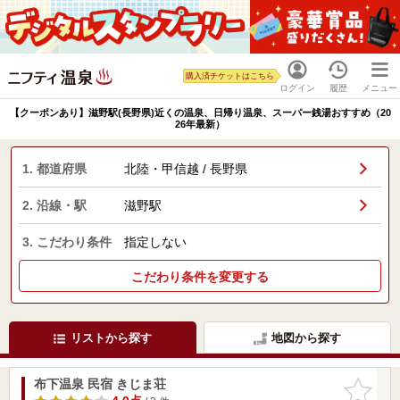
購入済チケットはこちら
ログイン
履歴
メニュー
【クーポンあり】滋野駅(長野県)近くの温泉、日帰り温泉、スーパー銭湯おすすめ（20
26年最新）
1. 都道府県
北陸・甲信越 / 長野県
2. 沿線・駅
滋野駅
3. こだわり条件
指定しない
こだわり条件を変更する
リストから探す
地図から探す
布下温泉 民宿 きじま荘
お気に入
りに追加