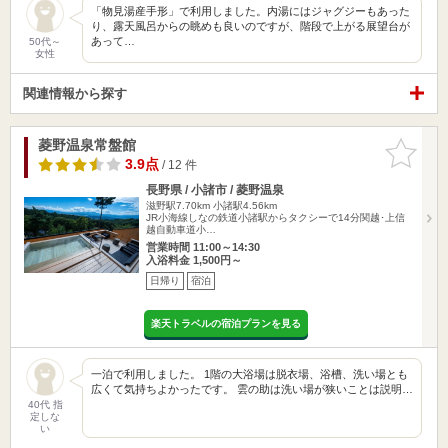
「物見湯産手形」で利用しました。内湯にはジャグジーもあった
り、露天風呂からの眺めも良いのですが、階段で上がる展望台が
あって…
50代～
女性
関連情報から探す
菱野温泉常盤館
お気に入
りに追加
3.9点
/ 12 件
長野県 / 小諸市 / 菱野温泉
滋野駅7.70km
小諸駅4.56km
JR小海線しなの鉄道小諸駅からタクシーで14分関越･上信
越自動車道小…
営業時間 11:00～14:30
入浴料金 1,500円～
日帰り
宿泊
楽天トラベルの宿泊プランを見る
一泊で利用しました。 1階の大浴場は脱衣場、浴槽、洗い場とも
広くて気持ちよかったです。 雲の助は洗い場が狭いことは説明…
40代 指
定しな
い