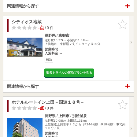
関連情報から探す
シティオス地蔵
お気に入
りに追加
-点
/ 0 件
長野県 / 東御市
滋野駅10.77km
小諸駅11.31km
上信越道 東部湯ノ丸インターより20分。
営業時間
入浴料金 ～
宿泊
楽天トラベルの宿泊プランを見る
関連情報から探す
ホテルルートイン上田－国道１８号－
お気に入
りに追加
-点
/ 0 件
長野県 / 上田市 / 別所温泉
滋野駅10.98km
上田駅1.31km
上信越道上田菅平ＩＣから（R144号線→R18号線）車で約
１０分／長…
営業時間