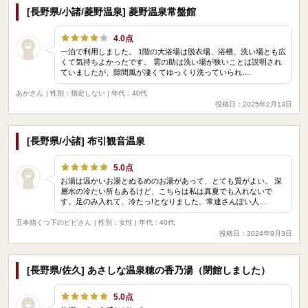
[長野県/小諸/菱野温泉] 菱野温泉常盤館
4.0点
一泊で利用しました。 1階の大浴場は脱衣場、浴槽、洗い場とも広
くて気持ちよかったです。 雲の助は洗い場が狭いことは説明され
ていましたが、隙間風が凄くてゆっくり洗っていられ…
あかさん
| 性別：指定しない | 年代：40代
投稿日：2025年2月13日
[長野県/小諸] 布引観音温泉
5.0点
お湯は温かいお湯とぬるめのお湯があって、とても質がよい。 深
層水の冷たい所もあるけど、こちらは私は真夏でも入れないで
す。足のみ入れて、冷たっ!となりました。常連さんぽい人…
五本指くつ下のピピさん
| 性別：女性 | 年代：40代
投稿日：2024年9月3日
[長野県/佐久] あさしな温泉穂の香乃湯（閉館しました）
5.0点