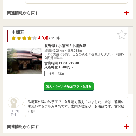
関連情報から探す
中棚荘
お気に入
りに追加
4.0点
/ 35 件
長野県 / 小諸市 / 中棚温泉
滋野駅5.26km
小諸駅588m
ＪＲ小海線 小諸駅、しなの鉄道 小諸駅よりタクシー利用5
分関越自動車…
営業時間 11:00～15:00
入浴料金 1,200円～
日帰り
宿泊
楽天トラベルの宿泊プランを見る
島崎藤村縁の温泉宿で、飲泉場も備えていました。湯は、硫黄の
味覚がするアルカリ泉です。玄関の暖簾が、お洒落です。玄関脇
には山…
～10代
男性
関連情報から探す