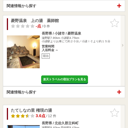
関連情報から探す
菱野温泉 上の湯 薬師館
お気に入
りに追加
-点
/ 0 件
長野県 / 小諸市 / 菱野温泉
滋野駅7.90km
小諸駅4.75km
小諸駅よりお車にて約２０分／小諸ＩＣより約１５分
営業時間
入浴料金 ～
宿泊
楽天トラベルの宿泊プランを見る
関連情報から探す
たてしなの里 権現の湯
お気に入
りに追加
3.6点
/ 12 件
長野県 / 北佐久郡立科町
滋野駅8.40km
田中駅8.43km