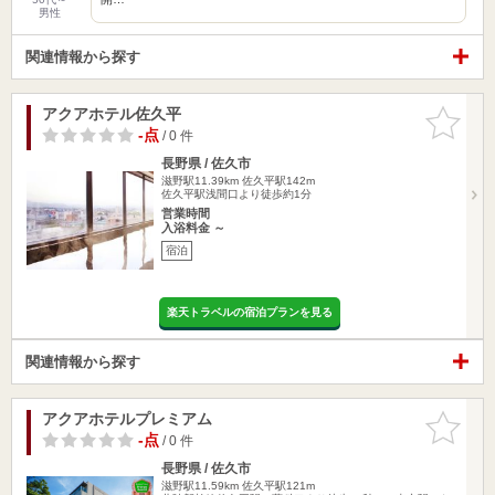
男性
関連情報から探す
アクアホテル佐久平
お気に入
りに追加
-点
/ 0 件
長野県 / 佐久市
滋野駅11.39km
佐久平駅142m
佐久平駅浅間口より徒歩約1分
営業時間
入浴料金 ～
宿泊
楽天トラベルの宿泊プランを見る
関連情報から探す
アクアホテルプレミアム
お気に入
りに追加
-点
/ 0 件
長野県 / 佐久市
滋野駅11.59km
佐久平駅121m