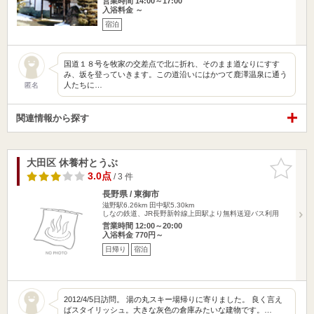
営業時間 14:00～17:00
入浴料金 ～
宿泊
国道１８号を牧家の交差点で北に折れ、そのまま道なりにすす
み、坂を登っていきます。この道沿いにはかつて鹿澤温泉に通う
人たちに…
匿名
関連情報から探す
大田区 休養村とうぶ
お気に入
りに追加
3.0点
/ 3 件
長野県 / 東御市
滋野駅6.26km
田中駅5.30km
しなの鉄道、JR長野新幹線上田駅より無料送迎バス利用
営業時間 12:00～20:00
入浴料金 770円～
日帰り
宿泊
2012/4/5日訪問。 湯の丸スキー場帰りに寄りました。 良く言え
ばスタイリッシュ。大きな灰色の倉庫みたいな建物です。…