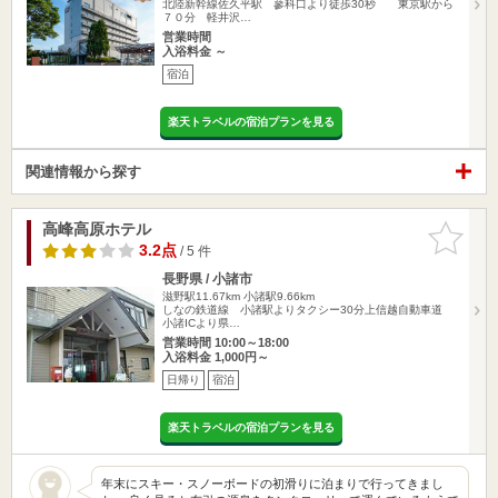
北陸新幹線佐久平駅 蓼科口より徒歩30秒 東京駅から
７０分 軽井沢…
営業時間
入浴料金 ～
宿泊
楽天トラベルの宿泊プランを見る
関連情報から探す
高峰高原ホテル
お気に入
りに追加
3.2点
/ 5 件
長野県 / 小諸市
滋野駅11.67km
小諸駅9.66km
しなの鉄道線 小諸駅よりタクシー30分上信越自動車道
小諸ICより県…
営業時間 10:00～18:00
入浴料金 1,000円～
日帰り
宿泊
楽天トラベルの宿泊プランを見る
年末にスキー・スノーボードの初滑りに泊まりで行ってきまし