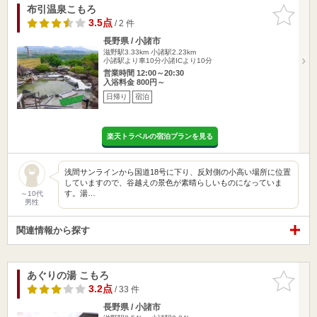
布引温泉こもろ
お気に入
りに追加
3.5点
/ 2 件
長野県 / 小諸市
滋野駅3.33km
小諸駅2.23km
小諸駅より車10分小諸ICより10分
営業時間 12:00～20:30
入浴料金 800円～
日帰り
宿泊
楽天トラベルの宿泊プランを見る
浅間サンラインから国道18号に下り、反対側の小高い場所に位置
していますので、谷越えの景色が素晴らしいものになっていま
す。湯…
～10代
男性
関連情報から探す
あぐりの湯 こもろ
お気に入
りに追加
3.2点
/ 33 件
長野県 / 小諸市