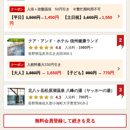
入浴＋岩盤温浴 50円引き ※繁忙期利用不可
クーポン
【平日】
1,500円
→
1,450円
【土日祝】
1,600円
→
1,550
円
2
クア・アンド・ホテル 信州健康ランド
4.6
入浴料：
1980円～
長野県塩尻市広丘吉田366-1
入館料最大330円引き
クーポン
【大人】
1,980円
→
1,650円
【子ども】
990円
→
770円
3
北八ヶ岳松原湖温泉 八峰の湯（ヤッホーの湯）
4.3
入浴料：
700円～
長野県南佐久郡小海町大字豊里5918-2
無料会員登録して続きを見る