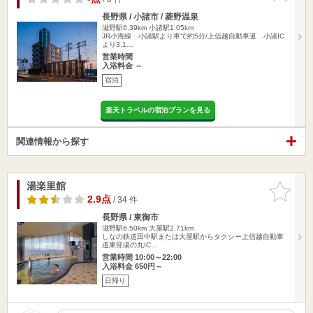
長野県 / 小諸市 / 菱野温泉
滋野駅6.39km
小諸駅1.05km
JR小海線 小諸駅より車で約5分/上信越自動車道 小諸IC
より3.1…
営業時間
入浴料金 ～
宿泊
楽天トラベルの宿泊プランを見る
関連情報から探す
湯楽里館
お気に入
りに追加
2.9点
/ 34 件
長野県 / 東御市
滋野駅6.50km
大屋駅2.71km
しなの鉄道田中駅または大屋駅からタクシー上信越自動車
道東部湯の丸IC…
営業時間 10:00～22:00
入浴料金 650円～
日帰り