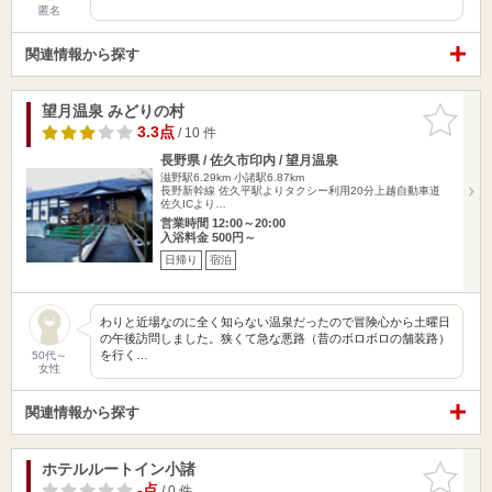
匿名
関連情報から探す
望月温泉 みどりの村
お気に入
りに追加
3.3点
/ 10 件
長野県 / 佐久市印内 / 望月温泉
滋野駅6.29km
小諸駅6.87km
長野新幹線 佐久平駅よりタクシー利用20分上越自動車道
佐久ICより…
営業時間 12:00～20:00
入浴料金 500円～
日帰り
宿泊
わりと近場なのに全く知らない温泉だったので冒険心から土曜日
の午後訪問しました。狭くて急な悪路（昔のボロボロの舗装路）
を行く…
50代～
女性
関連情報から探す
ホテルルートイン小諸
お気に入
りに追加
-点
/ 0 件