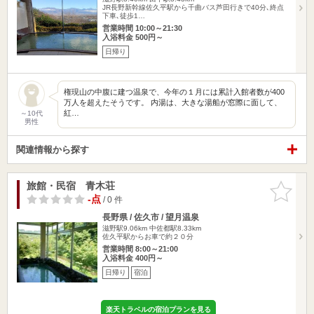
JR長野新幹線佐久平駅から千曲バス芦田行きで40分､終点
下車､徒歩1…
営業時間 10:00～21:30
入浴料金 500円～
日帰り
権現山の中腹に建つ温泉で、今年の１月には累計入館者数が400
万人を超えたそうです。 内湯は、大きな湯船が窓際に面して、
紅…
～10代
男性
関連情報から探す
旅館・民宿 青木荘
お気に入
りに追加
-点
/ 0 件
長野県 / 佐久市 / 望月温泉
滋野駅9.06km
中佐都駅8.33km
佐久平駅からお車で約２０分
営業時間 8:00～21:00
入浴料金 400円～
日帰り
宿泊
楽天トラベルの宿泊プランを見る