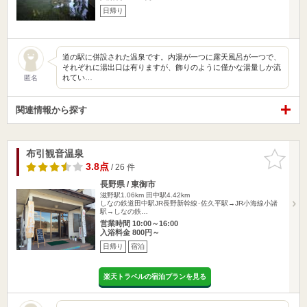
日帰り
道の駅に併設された温泉です。内湯が一つに露天風呂が一つで、
それぞれに湯出口は有りますが、飾りのように僅かな湯量しか流
れてい…
匿名
関連情報から探す
布引観音温泉
お気に入
りに追加
3.8点
/ 26 件
長野県 / 東御市
滋野駅1.06km
田中駅4.42km
しなの鉄道田中駅JR長野新幹線･佐久平駅→JR小海線小諸
駅→しなの鉄…
営業時間 10:00～16:00
入浴料金 800円～
日帰り
宿泊
楽天トラベルの宿泊プランを見る