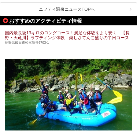
ライベートに楽しめる非日常感が味わえます。また宿泊者は
道向かいの「よろづや」の大浴場「桃山風呂」や共同浴場の
ニフティ温泉ニュースTOPへ
「湯田中大湯」も利用ができます。
おすすめのアクティビティ情報
極上のお湯に浸り上質なお料理に舌鼓、特別な日に泊まりた
い湯田中温泉「松籟荘」を、実際に宿泊した目線で紹介しま
す。
国内最長級13キロのロングコース！満足な体験をより安く！【長
野・天竜川】ラフティング体験 楽しさてんこ盛りの半日コース
長野県飯田市松尾新井6703-1