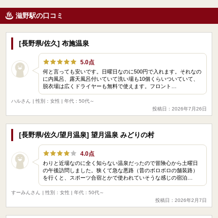
滋野駅の口コミ
[長野県/佐久] 布施温泉
5.0点
何と言っても安いです。日曜日なのに500円で入れます。それなの
に内風呂、露天風呂付いていて洗い場も10個くらいついていて、
脱衣場は広くドライヤーも無料で使えます。フロント…
ハルさん
| 性別：女性 | 年代：50代～
投稿日：2026年7月26日
[長野県/佐久/望月温泉] 望月温泉 みどりの村
4.0点
わりと近場なのに全く知らない温泉だったので冒険心から土曜日
の午後訪問しました。狭くて急な悪路（昔のボロボロの舗装路）
を行くと、スポーツ合宿とかで使われていそうな感じの宿泊…
すーみんさん
| 性別：女性 | 年代：50代～
投稿日：2026年2月7日