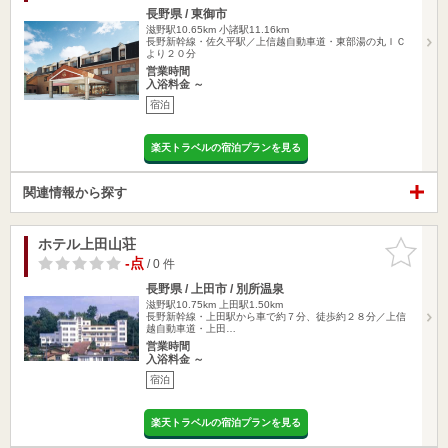
長野県 / 東御市
滋野駅10.65km
小諸駅11.16km
長野新幹線・佐久平駅／上信越自動車道・東部湯の丸ＩＣ
より２０分
営業時間
入浴料金 ～
宿泊
楽天トラベルの宿泊プランを見る
関連情報から探す
ホテル上田山荘
お気に入
りに追加
-点
/ 0 件
長野県 / 上田市 / 別所温泉
滋野駅10.75km
上田駅1.50km
長野新幹線・上田駅から車で約７分、徒歩約２８分／上信
越自動車道・上田…
営業時間
入浴料金 ～
宿泊
楽天トラベルの宿泊プランを見る