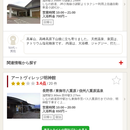
滋野駅3.54km
小諸駅2.24km
しなの鉄道、JR小海線小諸駅よりタクシー利用上信越自動
車道小諸ICか…
営業時間 10:00～21:00
入浴料金 700円～
日帰り
高峯山、高峰高原下山後に立ち寄りました。 天然温泉、泉質は、
ナトリウム塩化物泉です。 内湯は、大浴槽、ジャグジー、打た…
50代～
男性
関連情報から探す
アートヴィレッジ明神館
お気に入
りに追加
3.4点
/ 20 件
長野県 / 東御市八重原 / 信州八重原温泉
滋野駅3.96km
田中駅3.27km
しなの鉄道田中駅から東御市営バス八重原行きで15分、明
神館下車すぐ上…
営業時間 10:00～20:00
入浴料金 650円～
日帰り
宿泊
楽天トラベルの宿泊プランを見る