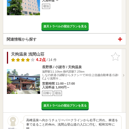
入浴料金 ～
宿泊
楽天トラベルの宿泊プランを見る
関連情報から探す
天狗温泉 浅間山荘
お気に入
りに追加
4.2点
/ 14 件
長野県 / 小諸市 / 天狗温泉
滋野駅11.10km
御代田駅7.25km
しなの鉄道小諸駅からタクシーで30分上信越自動車道小諸I
Cより浅間サ…
営業時間 11:00～17:00
入浴料金 1,000円～
日帰り
宿泊
楽天トラベルの宿泊プランを見る
高峰温泉へ向かうチェリーパークラインから右手に外れ、林道を
車で走ること約4km。浅間山登山道の入口に佇む、昭和32年に
開…
50代～