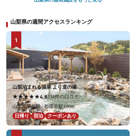
山梨県の週間アクセスランキング
1
山梨泊まれる温泉 より道の湯
★
★
★
★
★
4.6
234件の口コミ
山梨県 / 都留 / 都留市駅106m
日帰り
宿泊
クーポンあり