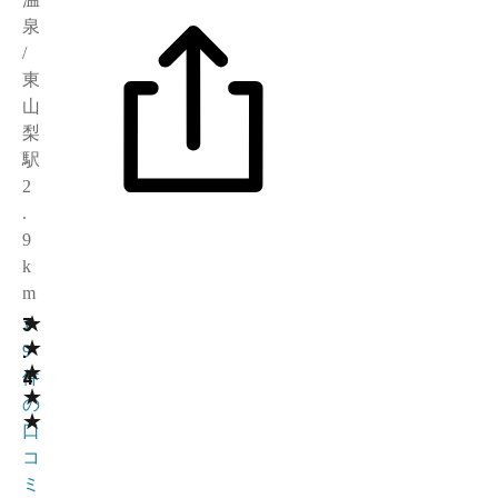
泉
/
東
山
梨
駅
2
.
9
k
m
★
3
1
★
.
9
★
4
件
★
の
★
口
コ
ミ