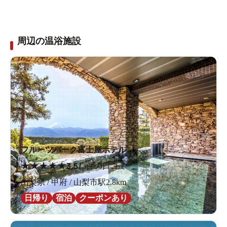
周辺の温浴施設
フルーツパーク富士屋ホテル
★
★
★
★
★
3.5
13件の口コミ
山梨県 / 甲府 / 山梨市駅2.8km
日帰り
宿泊
クーポンあり