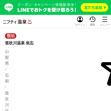
ログイン
履歴
メニュー
宿泊
笛吹川温泉 坐忘
山
梨
県
/
石
和
/
笛
吹
川
温