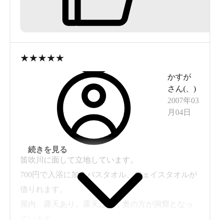
い。
★
★
★
★
★
かすが
さん(
、
)
2007年03
月04日
続きを見る
笛吹川に面して立地しています。
700円で入浴に加えバスタオル、フェイスタオルが
借りれます。
屋内、露天あり。露天は広く奥の方が洞窟となっ
ています。