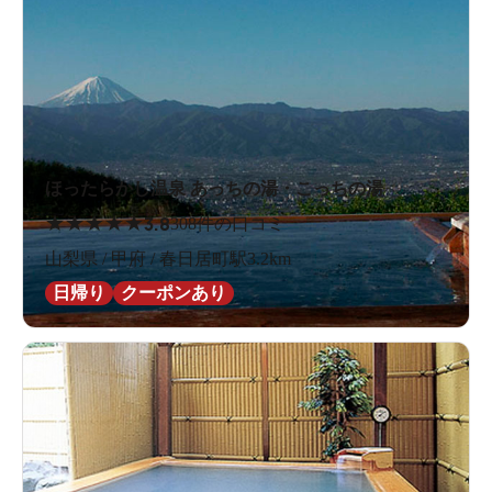
ほったらかし温泉 あっちの湯・こっちの湯
★
★
★
★
★
3.8
308件の口コミ
山梨県 / 甲府 / 春日居町駅3.2km
日帰り
クーポンあり