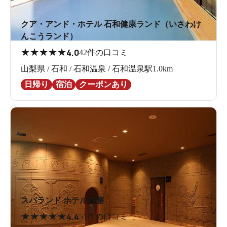
クア・アンド・ホテル 石和健康ランド（いさわけ
んこうランド）
★
★
★
★
★
4.0
42件の口コミ
山梨県 / 石和 / 石和温泉 / 石和温泉駅1.0km
日帰り
宿泊
クーポンあり
スパランド ホテル内藤
★
★
★
★
★
4.4
51件の口コミ