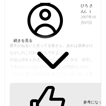
ひろ
さ
ん(
、
)
2007年10
月07日
続きを見る
露天がぬるいと言ってる皆さん、あれは源泉かけ
ながしのこだわりなんですよ。
内湯は源泉を加温しちゃってます。加水、循環し
てるわけじゃないから実質的には問題ないけど、
こだわり派には何も手を加えてない掛け流しが重
要なんです！
露天は広いから、二つに分断して掛け流しエリア
と加温エリアに分けるぐらいは許容範囲だけど、
参考になった
純粋な掛け流し湯だけは今後も残しておいて欲し