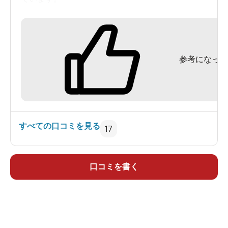
屋内浴槽は適温ですが、露天はぬる湯となってい
ます。
露天は建物の裏、川と反対側で、周りは林がある
参考になった
閑静な場所となっています。
泉質はこのあたり一帯で見られるアルカリ泉です
が、周辺の施設と比べると印象が薄かったです。
もちろんあくまで、周辺施設と比較しての話でア
ルカリのやわらかさは良いものです。
すべての口コミを見る
17
休憩所は広く、天井がとても高かったです。
ひと休憩には向いています。
口コミを書く