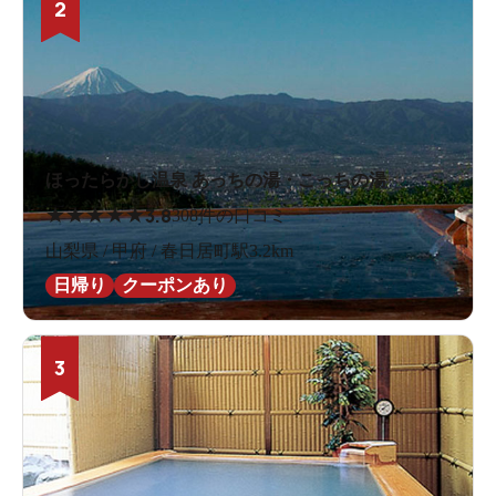
2
ほったらかし温泉 あっちの湯・こっちの湯
★
★
★
★
★
3.8
308件の口コミ
山梨県 / 甲府 / 春日居町駅3.2km
日帰り
クーポンあり
3