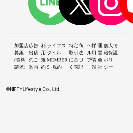
加盟店
広告
利
ライフス
特定商
ヘ
採
運
個人情
募集
出稿
用
タイル
取引法
ル
用
営
報保護
(資料
のご
規
MEMBER
に基づ
プ
情
会
ポリ
請求)
案内
約
S+規約
く表記
報
社
シー
©NIFTY Lifestyle Co., Ltd.