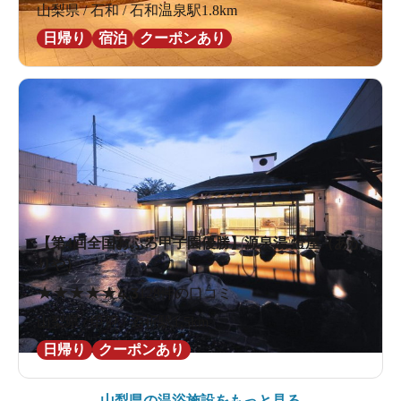
山梨県 / 石和 / 石和温泉駅1.8km
日帰り
宿泊
クーポンあり
【第4回全国おふろ甲子園優勝】源泉湯 燈屋（あか
りや）
★
★
★
★
★
4.3
128件の口コミ
山梨県 / 甲府 / 酒折駅1.5km
日帰り
クーポンあり
山梨県の
温浴施設をもっと見る