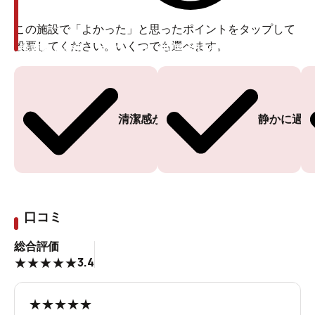
この施設で「よかった」と思ったポイントをタップして
投票してください。いくつでも選べます。
投票ありがとうございます
投票ありがとうございます
清潔感がある
静かに過ご
口コミ
総合評価
3.4
★
★
★
★
★
★
★
★
★
★