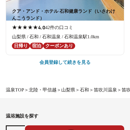
クア・アンド・ホテル 石和健康ランド（いさわけ
んこうランド）
★
★
★
★
★
4.0
42件の口コミ
山梨県 / 石和 / 石和温泉 / 石和温泉駅1.0km
日帰り
宿泊
クーポンあり
会員登録して続きを見る
温泉TOP
＞
北陸・甲信越
＞
山梨県
＞
石和
＞
笛吹川温泉
＞
笛吹
温浴施設を探す