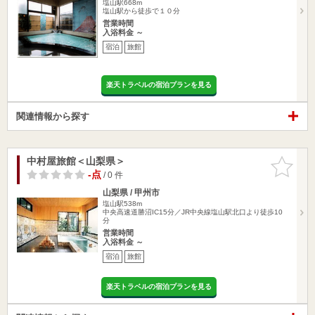
塩山駅668m
塩山駅から徒歩で１０分
営業時間
入浴料金 ～
宿泊
旅館
楽天トラベルの宿泊プランを見る
関連情報から探す
中村屋旅館＜山梨県＞
お気に入
りに追加
-点
/ 0 件
山梨県 / 甲州市
塩山駅538m
中央高速道勝沼IC15分／JR中央線塩山駅北口より徒歩10
分
営業時間
入浴料金 ～
宿泊
旅館
楽天トラベルの宿泊プランを見る