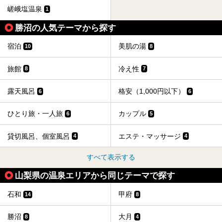
嵯峨塩温泉
1
勝沼の人気テーマから探す
宿泊
美肌の湯
10
8
旅館
冷え性
8
7
露天風呂
格安（1,000円以下）
6
6
ひとり旅・一人旅
カップル
6
5
貸切風呂、個室風呂
エステ・マッサージ
4
4
すべて表示する
山梨県の温泉エリアから同じテーマで探す
石和
甲府
14
8
勝沼
大月
8
4