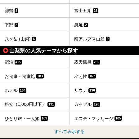
都留
富士五湖
3
23
下部
身延
8
2
八ヶ岳 (山梨)
南アルプス山麓
6
9
山梨県の人気テーマから探す
宿泊
露天風呂
425
232
お食事・食事処
冷え性
183
167
ホテル
サウナ
164
136
格安（1,000円以下）
カップル
131
126
ひとり旅・一人旅
エステ・マッサージ
109
105
すべて表示する