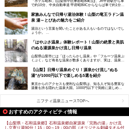
「ホテル昭和」(山梨県中巨摩郡昭和町)は、JR甲府駅から車
向にありますが、「古湯坊 源泉舘」では本来あるべき混浴
で約10分、中央自動車道 甲府昭和ICからならば車で約1分の
の姿が保たれている点に注目すべきでしょう。
場所にあるビジネスホテル。2名1室で1名あたり4,000円台
から、一人泊でも6,000円台から宿泊可能です。
今回は足元湧出の混浴温泉である「かくし湯大岩風呂」をは
家族みんなで日帰り湯治体験！山梨の竜王ラドン温
じめ、湯治棟である「別館神泉」を中心に「古湯坊 源泉
泉 湯～とぴあの魅力をご紹介
しかし、最大の魅力は“温泉そのもの”でしょう。自家源泉を
舘」の全貌を徹底紹介します。
所有し、豪快に源泉かけ流しで提供。泡付きのある重曹泉系
湯治という言葉を聞いたことがある人もいるのではないでし
統の単純温泉は、入浴すると実にサッパリ爽快。日帰り入浴
ょうか。
不可なこともあり、全国の温泉ファンがこの温泉を求めて
「ホテル昭和」へ宿泊します。この価格帯のビジネスホテル
なかなか体験できない、湯治体験が日帰りでできる温浴施設
では循環濾過の沸かし湯が一般的ですが、ここは本物の極上
「はやぶさ温泉」体験レポート！山梨の絶景と美肌
が山梨にあります。
温泉。まさに価格破壊と言えるクオリティです。
のぬる湯源泉かけ流し日帰り温泉
家族みんなで楽しめる、山梨県の「竜王ラドン温泉 湯～と
今回は筆者自ら宿泊し、「ホテル昭和」の温泉をはじめ、客
山梨県山梨市には「ほったらかし温泉」や「フルーツ温泉ぷ
ぴあ」の魅力をご紹介します。
室や無料朝食などをご紹介。温泉通が口を揃えて絶賛する神
くぷく」など有名な温泉が数多くありますが、実は、温泉マ
コスパ宿の全貌を徹底解説します！
ニアがわざわざ遠方から足を運ぶ極上の日帰り温泉もあるん
───
です。今回紹介する「はやぶさ温泉」も、そのひとつ。温泉
提供元：株式会社湯ーとぴあ【PR】
【山梨】日帰り温泉めぐり！源泉かけ流し“ぬる
はもちろん、絶景や地元食材を活かしたグルメも堪能できま
この記事は株式会社湯ーとぴあのPRレポート記事です。
湯”が1000円以下で楽しめる5選を紹介
す。
「はやぶさ温泉」が多くの人を惹きつける理由を詳しく解説
東京からのアクセスも便利な山梨県は、知る人ぞ知る豊富な
します。
湯量を誇る隠れた温泉大国。1000円以下で気軽に楽しめ
る、極上の源泉かけ流し日帰り温泉が点在しています。しか
も、これからの季節に嬉しい、じんわりと体の芯まで温ま
る“ぬる湯”が豊富なのも魅力。今回は、湯質も抜群で心ゆく
ニフティ温泉ニュースTOPへ
までリラックスできる山梨のお得な日帰り温泉を、実際体験
した感想と共に紹介します。
おすすめのアクティビティ情報
※ぬる湯とは35℃～39℃程度の体温に近いぬるめ温泉のこ
とです。
【山梨県・石和温泉郷】石和温泉郷自家源泉「完熟の湯」かけ流
し立寄り湯90分！15：00～19：00の部（オリジナル刺繍タオル付