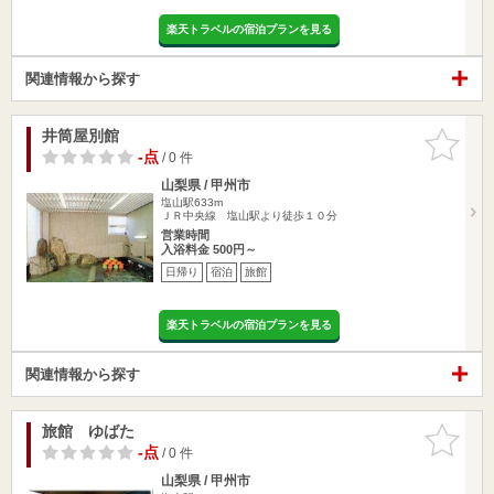
楽天トラベルの宿泊プランを見る
関連情報から探す
井筒屋別館
お気に入
りに追加
-点
/ 0 件
山梨県 / 甲州市
塩山駅633m
ＪＲ中央線 塩山駅より徒歩１０分
営業時間
入浴料金 500円～
日帰り
宿泊
旅館
楽天トラベルの宿泊プランを見る
関連情報から探す
旅館 ゆばた
お気に入
りに追加
-点
/ 0 件
山梨県 / 甲州市