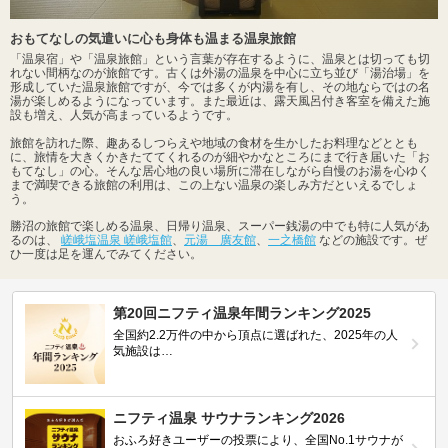
おもてなしの気遣いに心も身体も温まる温泉旅館
「温泉宿」や「温泉旅館」という言葉が存在するように、温泉とは切っても切
れない間柄なのが旅館です。古くは外湯の温泉を中心に立ち並び「湯治場」を
形成していた温泉旅館ですが、今では多くが内湯を有し、その地ならではの名
湯が楽しめるようになっています。また最近は、露天風呂付き客室を備えた施
設も増え、人気が高まっているようです。
旅館を訪れた際、趣あるしつらえや地域の食材を生かしたお料理などととも
に、旅情を大きくかきたててくれるのが細やかなところにまで行き届いた「お
もてなし」の心。そんな居心地の良い場所に滞在しながら自慢のお湯を心ゆく
まで満喫できる旅館の利用は、この上ない温泉の楽しみ方だといえるでしょ
う。
勝沼の旅館で楽しめる温泉、日帰り温泉、スーパー銭湯の中でも特に人気があ
るのは、
嵯峨塩温泉 嵯峨塩館
、
元湯 廣友館
、
一之橋館
などの施設です。ぜ
ひ一度は足を運んでみてください。
第20回ニフティ温泉年間ランキング2025
全国約2.2万件の中から頂点に選ばれた、2025年の人
気施設は…
ニフティ温泉 サウナランキング2026
おふろ好きユーザーの投票により、全国No.1サウナが