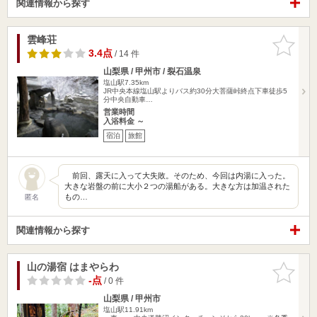
関連情報から探す
雲峰荘
お気に入
りに追加
3.4点
/ 14 件
山梨県 / 甲州市 / 裂石温泉
塩山駅7.35km
JR中央本線塩山駅よりバス約30分大菩薩峠終点下車徒歩5
分中央自動車…
営業時間
入浴料金 ～
宿泊
旅館
前回、露天に入って大失敗。そのため、今回は内湯に入った。
大きな岩盤の前に大小２つの湯船がある。大きな方は加温された
もの…
匿名
関連情報から探す
山の湯宿 はまやらわ
お気に入
りに追加
-点
/ 0 件
山梨県 / 甲州市
塩山駅11.91km