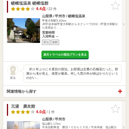
嵯峨塩温泉 嵯峨塩館
お気に入
りに追加
4.4点
/ 22 件
山梨県 / 甲州市 / 嵯峨塩温泉
甲斐大和駅5.62km
JR中央本線甲斐大和駅からタクシーで20分（甲斐大和駅か
ら送迎あり、…
営業時間
入浴料金 ～
宿泊
旅館
楽天トラベルの宿泊プランを見る
約１年ぶりに６度目の宿泊。お部屋は定番の石楠花だった。部
屋から滝が見え、借景が最高。何しろ窓の外が緑ばかりだという
のがい…
匿名
関連情報から探す
元湯 廣友館
お気に入
りに追加
4.0点
/ 1 件
山梨県 / 甲州市
塩山駅1.17km
中央自動車道 勝沼ＩＣから１５分／中央本線 塩山駅か