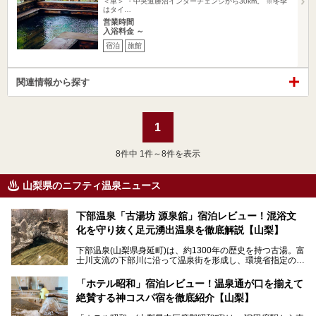
＜車＞ ・中央道勝沼インターチェンジから30km。 ※冬季
はタイ…
営業時間
入浴料金 ～
宿泊
旅館
関連情報から探す
1
8
件中 1件～8件を表示
山梨県のニフティ温泉ニュース
下部温泉「古湯坊 源泉舘」宿泊レビュー！混浴文
化を守り抜く足元湧出温泉を徹底解説【山梨】
下部温泉(山梨県身延町)は、約1300年の歴史を持つ古湯。富
士川支流の下部川に沿って温泉街を形成し、環境省指定の国
民保養温泉地でもあります。
中でも「古湯坊 源泉舘」は、戦国時代に武田信玄公も療養
「ホテル昭和」宿泊レビュー！温泉通が口を揃えて
したと伝えられる名湯の宿。最大の特徴は、令和の現代にお
絶賛する神コスパ宿を徹底紹介【山梨】
いても混浴文化が守られ、老若男女の分け隔て一切無く温泉
入浴を楽しめる点。全国的に混浴温泉は年々少しずつ減少傾