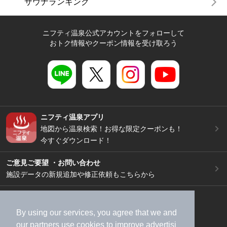
サウナランキング
ニフティ温泉公式アカウントをフォローして
おトク情報やクーポン情報を受け取ろう
ニフティ温泉アプリ
地図から温泉検索！お得な限定クーポンも！
今すぐダウンロード！
ご意見ご要望 ・お問い合わせ
施設データの新規追加や修正依頼もこちらから
スマートフォン
/
PC
加盟店募集（資料請求）
広告出稿のご案内
By using our services, you agree that we and
our
partners
use cookies to improve advertisi
利用規約
ライフスタイルMEMBERS+規約