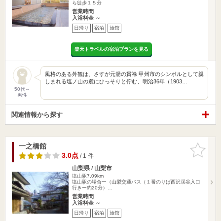
ら徒歩１５分
営業時間
入浴料金 ～
日帰り
宿泊
旅館
楽天トラベルの宿泊プランを見る
風格のある外観は、さすが元湯の貫禄 甲州市のシンボルとして親
しまれる塩ノ山の麓にひっそりと佇む、明治36年（1903…
50代～
男性
関連情報から探す
一之橋館
お気に入
りに追加
3.0点
/ 1 件
山梨県 / 山梨市
塩山駅7.09km
塩山駅の場合ー（山梨交通バス（１番のりば西沢渓谷入口
行きー約20分）…
営業時間
入浴料金 ～
日帰り
宿泊
旅館