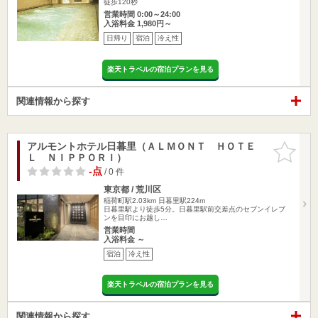
徒歩120秒
営業時間 0:00～24:00
入浴料金 1,980円～
日帰り
宿泊
冷え性
楽天トラベルの宿泊プランを見る
関連情報から探す
アルモントホテル日暮里（ＡＬＭＯＮＴ ＨＯＴＥ
お気に入
Ｌ ＮＩＰＰＯＲＩ）
りに追加
-点
/ 0 件
東京都 / 荒川区
稲荷町駅2.03km
日暮里駅224m
日暮里駅より徒歩5分。日暮里駅前交差点のセブンイレブ
ンを目印にお越し…
営業時間
入浴料金 ～
宿泊
冷え性
楽天トラベルの宿泊プランを見る
関連情報から探す