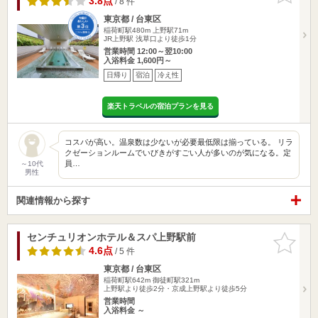
3.8点
/ 8 件
東京都 / 台東区
稲荷町駅480m
上野駅71m
JR上野駅 浅草口より徒歩1分
営業時間 12:00～翌10:00
入浴料金 1,600円～
日帰り
宿泊
冷え性
楽天トラベルの宿泊プランを見る
コスパが高い。温泉数は少ないが必要最低限は揃っている。 リラ
クゼーションルームでいびきがすごい人が多いのが気になる。定
員…
～10代
男性
関連情報から探す
センチュリオンホテル＆スパ上野駅前
お気に入
りに追加
4.6点
/ 5 件
東京都 / 台東区
稲荷町駅642m
御徒町駅321m
上野駅より徒歩2分・京成上野駅より徒歩5分
営業時間
入浴料金 ～