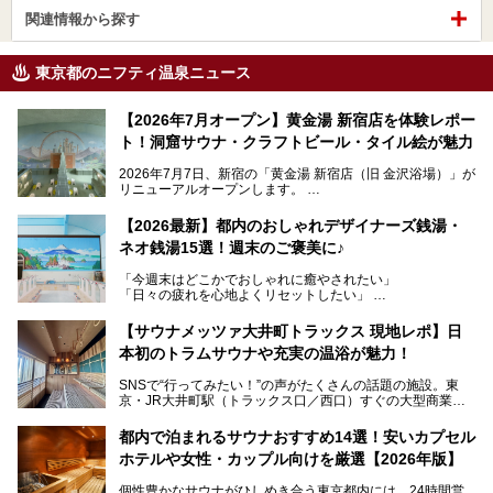
関連情報から探す
東京都のニフティ温泉ニュース
【2026年7月オープン】黄金湯 新宿店を体験レポー
ト！洞窟サウナ・クラフトビール・タイル絵が魅力
2026年7月7日、新宿の「黄金湯 新宿店（旧 金沢浴場）」が
リニューアルオープンします。
レトロでノスタルジックなタイル絵はそのまま、昔からここ
【2026最新】都内のおしゃれデザイナーズ銭湯・
を知る地元の人にも、新しく足を運んでくれる人にも愛され
ネオ銭湯15選！週末のご褒美に♪
る、今の時代の"銭湯"として生まれ変わりました。洞窟のよ
うなユニークなサウナ、自家醸造のクラフトビールが飲める
「今週末はどこかでおしゃれに癒やされたい」
ビアバーなど、新しく登場したスポットも併せて紹介しま
「日々の疲れを心地よくリセットしたい」
す。充実した設備があるのに、基本の入浴料が銭湯価格の5
──そんなときにおすすめなのが、今、都内で大きなブーム
50円というのも嬉しすぎます！
となっている新しいスタイルの銭湯です。
【サウナメッツァ大井町トラックス 現地レポ】日
本初のトラムサウナや充実の温浴が魅力！
最近、SNSやメディアで「デザイナーズ銭湯」や「ネオ銭
湯」という言葉をよく耳にしませんか？
SNSで“行ってみたい！”の声がたくさんの話題の施設。東
京・JR大井町駅（トラックス口／西口）すぐの大型商業施
本記事では、そもそもこれらがどんな銭湯なのか、その気に
設・大井町 トラックスに、2026年3月28日、「サウナメッ
なる違いを分かりやすく解説！さらに、都内で絶対に外せな
ツァ大井町トラックス」がニューオープン。施設の様子をレ
いおしゃれな名店15選を、おすすめの順番で一挙にご紹介
都内で泊まれるサウナおすすめ14選！安いカプセル
ポ―トします。
します。
ホテルや女性・カップル向けを厳選【2026年版】
個性豊かなサウナがひしめき合う東京都内には、24時間営