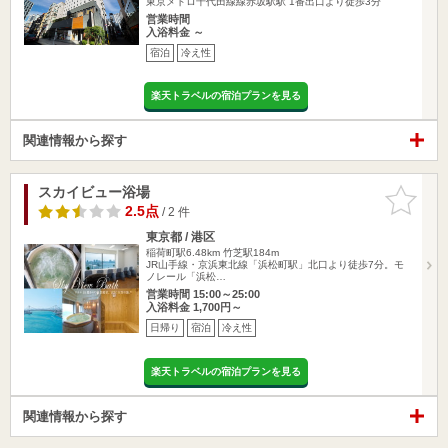
東京メトロ千代田線線赤坂駅駅 1番出口より徒歩3分
営業時間
入浴料金 ～
宿泊
冷え性
楽天トラベルの宿泊プランを見る
関連情報から探す
スカイビュー浴場
お気に入
りに追加
2.5点
/ 2 件
東京都 / 港区
稲荷町駅6.48km
竹芝駅184m
JR山手線・京浜東北線「浜松町駅」北口より徒歩7分。モ
ノレール「浜松…
営業時間 15:00～25:00
入浴料金 1,700円～
日帰り
宿泊
冷え性
楽天トラベルの宿泊プランを見る
関連情報から探す