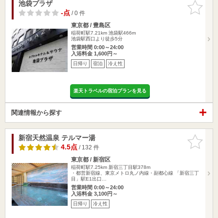
池袋プラザ
お気に入
りに追加
-点
/ 0 件
東京都 / 豊島区
稲荷町駅7.21km
池袋駅466m
池袋駅西口より徒歩5分
営業時間 0:00～24:00
入浴料金 1,600円～
日帰り
宿泊
冷え性
楽天トラベルの宿泊プランを見る
関連情報から探す
新宿天然温泉 テルマー湯
お気に入
りに追加
4.5点
/ 132 件
東京都 / 新宿区
稲荷町駅7.25km
新宿三丁目駅378m
・都営新宿線、東京メトロ丸ノ内線・副都心線 「新宿三丁
目」駅E1出口…
営業時間 0:00～24:00
入浴料金 3,100円～
日帰り
冷え性