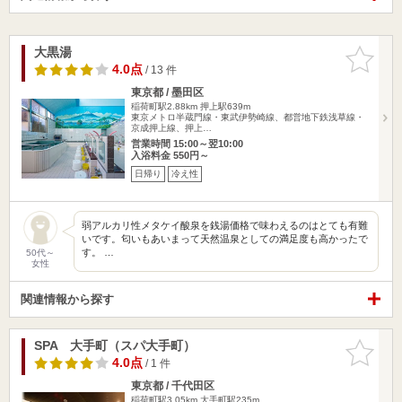
大黒湯
お気に入
りに追加
4.0点
/ 13 件
東京都 / 墨田区
稲荷町駅2.88km
押上駅639m
東京メトロ半蔵門線・東武伊勢崎線、都営地下鉄浅草線・
京成押上線、押上…
営業時間 15:00～翌10:00
入浴料金 550円～
日帰り
冷え性
弱アルカリ性メタケイ酸泉を銭湯価格で味わえるのはとても有難
いです。匂いもあいまって天然温泉としての満足度も高かったで
す。 …
50代～
女性
関連情報から探す
SPA 大手町（スパ大手町）
お気に入
りに追加
4.0点
/ 1 件
東京都 / 千代田区
稲荷町駅3.05km
大手町駅235m