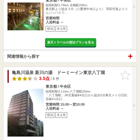
東京都 / 中央区
稲荷町駅3.76km
京橋駅295m
東京駅より徒歩３分（八重洲中央口より） 羽田空港よりリ
ムジンバスで…
営業時間
入浴料金 ～
宿泊
冷え性
楽天トラベルの宿泊プランを見る
関連情報から探す
亀島川温泉 新川の湯 ドーミーイン東京八丁堀
お気に入
りに追加
3.5点
/ 4 件
東京都 / 中央区
稲荷町駅4.11km
八丁堀駅264m
「八丁堀駅」JR京葉線B4出口から徒歩2分東京メトロ日比
谷線A1出口…
営業時間 15:00～翌10:00
入浴料金 ～
宿泊
冷え性