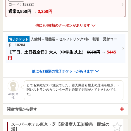
コード：18222）
通常
3,850円
→
3,250円
他にも4種類のクーポンがあります
入館料＋岩盤浴＋セルフドリンク1杯 割引 受付コー
電子チケット
ド 10284
【平日、土日祝全日】大人（中学生以上）
6050円
→
5445
円
他にも1種類の電子チケットがあります
とても素敵なスパ施設でした。露天風呂も屋上の足湯も絶景、5
階レストランのカウンター席も絶景で夕陽がとてもきれいでし
た。 …
40代 男
性
関連情報から探す
スーパーホテル東京・芝【高濃度人工炭酸泉 開城の
お気に入
湯】
りに追加