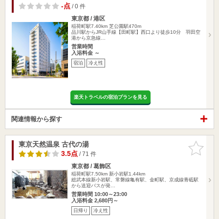
-点
/ 0 件
東京都 / 港区
稲荷町駅7.40km
芝公園駅470m
品川駅からJR山手線【田町駅】西口より徒歩10分 羽田空
港から京急線…
営業時間
入浴料金 ～
宿泊
冷え性
楽天トラベルの宿泊プランを見る
関連情報から探す
東京天然温泉 古代の湯
お気に入
りに追加
3.5点
/ 71 件
東京都 / 葛飾区
稲荷町駅7.50km
新小岩駅1.44km
総武本線新小岩駅、常磐線亀有駅、金町駅、京成線青砥駅
から送迎バスが発…
営業時間 10:00～23:00
入浴料金 2,680円～
日帰り
冷え性