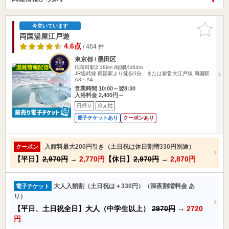
お気に入
今空いています
りに追加
両国湯屋江戸遊
4.6点
/ 464 件
東京都 / 墨田区
稲荷町駅2.18km
両国駅464m
JR総武線 両国駅より徒歩5分、または都営大江戸線 両国駅
A3・A4…
営業時間 10:00～翌8:30
入浴料金 2,400円～
日帰り
冷え性
電子チケットあり
クーポンあり
入館料最大200円引き（土日祝は休日割増330円別途）
クーポン
【平日】
2,970円
→
2,770円
【休日】
2,970円
→
2,870円
大人入館割（土日祝は＋330円）（深夜割増料金 あ
電子チケット
り）
【平日、土日祝全日】大人（中学生以上）
2970円
→
2720
円