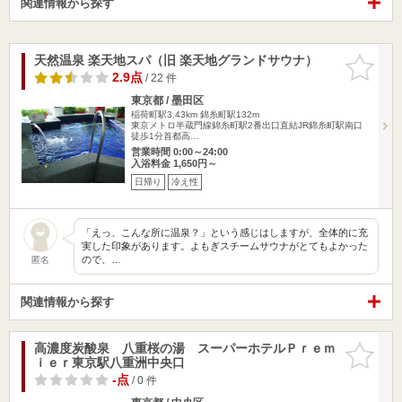
関連情報から探す
天然温泉 楽天地スパ（旧 楽天地グランドサウナ）
お気に入
りに追加
2.9点
/ 22 件
東京都 / 墨田区
稲荷町駅3.43km
錦糸町駅132m
東京メトロ半蔵門線錦糸町駅2番出口直結JR錦糸町駅南口
徒歩1分首都高…
営業時間 0:00～24:00
入浴料金 1,650円～
日帰り
冷え性
「えっ、こんな所に温泉？」という感じはしますが、全体的に充
実した印象があります。よもぎスチームサウナがとてもよかった
ので、…
匿名
関連情報から探す
高濃度炭酸泉 八重桜の湯 スーパーホテルＰｒｅｍ
お気に入
ｉｅｒ東京駅八重洲中央口
りに追加
-点
/ 0 件