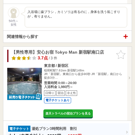
入浴場に歯ブラシ，カミソリは有るのに，身体を洗う垢こすり
が，有りません。
50代～
女性
関連情報から探す
【男性専用】安心お宿 Tokyo Man 新宿駅南口店
お気に入
りに追加
3.7点
/ 3 件
東京都 / 新宿区
稲荷町駅7.61km
新宿駅148m
JR「新宿駅」東南口から徒歩90秒 JR「新宿駅」南口から
徒歩3分…
営業時間 0:00～24:00
入浴料金 1,980円～
日帰り
宿泊
冷え性
電子チケットあり
楽天トラベルの宿泊プランを見る
湯処プラン3時間利用 割引
電子チケット