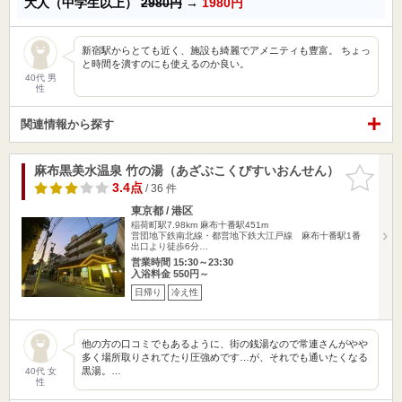
大人（中学生以上）
2980円
→
1980円
新宿駅からとても近く、施設も綺麗でアメニティも豊富。 ちょっ
と時間を潰すのにも使えるのか良い。
40代 男
性
関連情報から探す
麻布黒美水温泉 竹の湯（あざぶこくびすいおんせん）
お気に入
りに追加
3.4点
/ 36 件
東京都 / 港区
稲荷町駅7.98km
麻布十番駅451m
営団地下鉄南北線・都営地下鉄大江戸線 麻布十番駅1番
出口より徒歩6分…
営業時間 15:30～23:30
入浴料金 550円～
日帰り
冷え性
他の方の口コミでもあるように、街の銭湯なので常連さんがやや
多く場所取りされてたり圧強めです…が、それでも通いたくなる
黒湯。…
40代 女
性