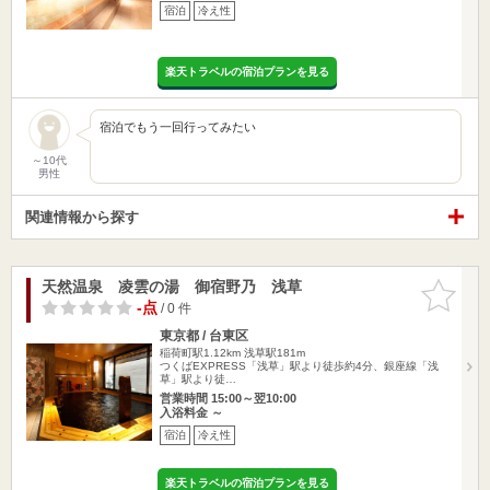
宿泊
冷え性
楽天トラベルの宿泊プランを見る
宿泊でもう一回行ってみたい
～10代
男性
関連情報から探す
天然温泉 凌雲の湯 御宿野乃 浅草
お気に入
りに追加
-点
/ 0 件
東京都 / 台東区
稲荷町駅1.12km
浅草駅181m
つくばEXPRESS「浅草」駅より徒歩約4分、銀座線「浅
草」駅より徒…
営業時間 15:00～翌10:00
入浴料金 ～
宿泊
冷え性
楽天トラベルの宿泊プランを見る