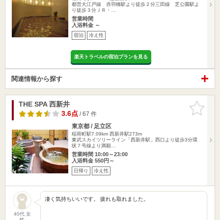
都営大江戸線 赤羽橋駅より徒歩２分三田線 芝公園駅よ
り徒歩３分ＪＲ・…
営業時間
入浴料金 ～
宿泊
冷え性
楽天トラベルの宿泊プランを見る
関連情報から探す
THE SPA 西新井
お気に入
りに追加
3.6点
/ 67 件
東京都 / 足立区
稲荷町駅7.09km
西新井駅273m
東武スカイツリーライン「西新井駅」西口より徒歩3分環
状７号線より満願…
営業時間 10:00～23:00
入浴料金 550円～
日帰り
冷え性
凄く気持ちいいです。 疲れも取れました。
40代 女
性