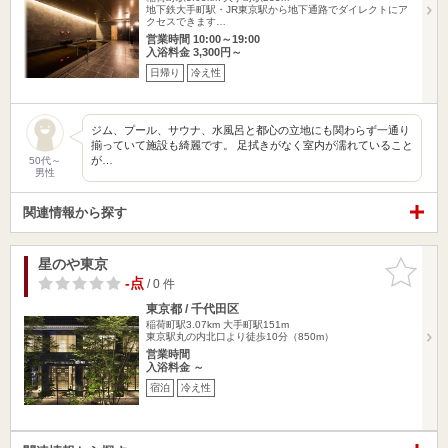
地下鉄大手町駅・JR東京駅から地下通路でダイレクトにア
クセスできます…
営業時間 10:00～19:00
入浴料金 3,300円～
日帰り
冷え性
ジム、プール、サウナ、水風呂と都心の立地にも関わらず一通り
揃っていて施設も綺麗です。 足拭きがなく室内が濡れていること
が…
50代～
男性
関連情報から探す
星のや東京
お気に入
りに追加
-点
/ 0 件
東京都 / 千代田区
稲荷町駅3.07km
大手町駅151m
東京駅丸の内北口より徒歩10分（850m）
営業時間
入浴料金 ～
宿泊
冷え性