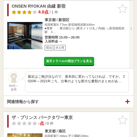
ONSEN RYOKAN 由縁 新宿
お気に入
りに追加
4.0点
/ 1 件
東京都 / 新宿区
稲荷町駅6.77km
新宿御苑前駅498m
■電車 ・東京駅から [東京メトロ丸ノ内線] →新宿御苑前
駅 3…
営業時間 15:00～26:00
入浴料金 ～
宿泊
冷え性
楽天トラベルの宿泊プランを見る
最近はご無沙汰なので、基本的に変わってなければ…ですが。 2
020年～2021年ごろ、仕事のような膨大な書類のまとめがあ…
50代～
女性
関連情報から探す
ザ・プリンス パークタワー東京
お気に入
りに追加
-点
/ 0 件
東京都 / 港区
稲荷町駅7.00km
芝公園駅298m