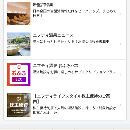
岩盤浴特集
日本全国の岩盤浴情報だけをピックアップ。まとめて
検索！
ニフティ温泉ニュース
温泉にもっと行きたくなる！お得な情報を掲載中
ニフティ温泉 おふろパス
温浴施設をお得に楽しめるサブスクリプションプラン
【ニフティライフスタイル株主優待のご案
内】
株主優待制度で人気の温浴施設に行こう！対象施設が
拡充されました！