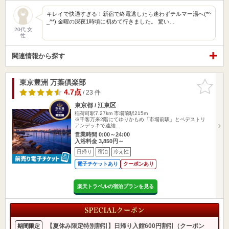
キレイで快適すぎる！新宿で終電逃したら迷わずテルマー湯へ(*^
_^*) 金曜の深夜1時頃に初めて行きました。 驚い…
20代 女
性
関連情報から探す
東京豊洲 万葉倶楽部
お気に入
りに追加
4.7点
/ 23 件
東京都 / 江東区
稲荷町駅7.27km
市場前駅215m
※千客万来2階にてゆりかもめ「市場前駅」とペデストリ
アンデッキで連結…
営業時間 0:00～24:00
入浴料金 3,850円～
日帰り
宿泊
冷え性
電子チケットあり
クーポンあり
楽天トラベルの宿泊プランを見る
【夏休み限定特別割引】日帰り入館600円割引（クーポン
期間限定