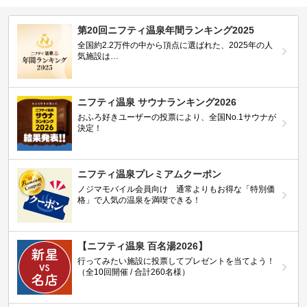
第20回ニフティ温泉年間ランキング2025
全国約2.2万件の中から頂点に選ばれた、2025年の人
気施設は…
ニフティ温泉 サウナランキング2026
おふろ好きユーザーの投票により、全国No.1サウナが
決定！
ニフティ温泉プレミアムクーポン
ノジマモバイル会員向け 通常よりもお得な「特別価
格」で人気の温泉を満喫できる！
【ニフティ温泉 百名湯2026】
行ってみたい施設に投票してプレゼントを当てよう！
（全10回開催 / 合計260名様）