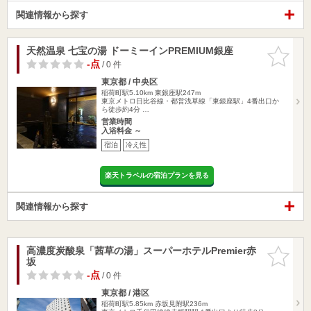
関連情報から探す
天然温泉 七宝の湯 ドーミーインPREMIUM銀座
お気に入
りに追加
-点
/ 0 件
東京都 / 中央区
稲荷町駅5.10km
東銀座駅247m
東京メトロ日比谷線・都営浅草線「東銀座駅」4番出口か
ら徒歩約4分 …
営業時間
入浴料金 ～
宿泊
冷え性
楽天トラベルの宿泊プランを見る
関連情報から探す
高濃度炭酸泉「茜草の湯」スーパーホテルPremier赤
お気に入
坂
りに追加
-点
/ 0 件
東京都 / 港区
稲荷町駅5.85km
赤坂見附駅236m