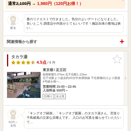
通常
2,100円
→
1,980円（120円お得！）
妻のリクエストで行きました。気分のよいデートになりました。
良いところ 調度品や内装がとてもいいです！施設自体の敷地は狭
い…
匿名
関連情報から探す
タカラ湯
お気に入
りに追加
4.5点
/ 4 件
東京都 / 足立区
稲荷町駅5.07km
北千住駅1.22km
北千住駅より徒歩約20分中央環状線 千住新橋出口より国道
4号線を南へ…
営業時間 15:00～22:45
入浴料金 550円～
日帰り
冷え性
「キングオブ縁側」「キングオブ庭園」のタカラ湯さん、宮造り
千鳥破風の立派な店構えです。 入口のお写真を撮らせていただい
て…
50代～
女性