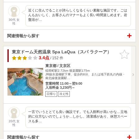
近くに住んでることが誇らしくなるくらい素敵な施設です。ごは
んもおいしく、お客さんのマナーもよく長い時間楽しめます。岩
盤浴が…
30代 女
性
関連情報から探す
東京ドーム天然温泉 Spa LaQua（スパ ラクーア）
お気に入
りに追加
3.4点
/ 152 件
東京都 / 文京区
稲荷町駅2.72km
後楽園駅175m
JR線水道橋駅下車、徒歩約6分、または地下鉄丸の内線・
南北線後楽園駅…
営業時間 11:00～翌9:00
入浴料金 3,230円～
日帰り
冷え性
一言でいうととても良い施設です。でも入館料が高いかな…立地
的に仕方ないのでしょうか…しかし、清潔感があり、休憩スペー
スも多…
20代 女
性
関連情報から探す