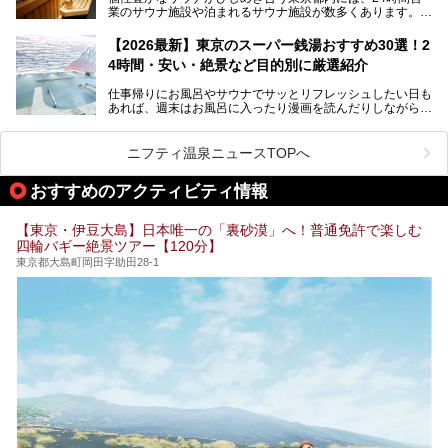
業のサウナ施設や泊まれるサウナ施設が数多くあります。
終電を逃した深夜の利用に限らず、時間を気にしないサウナ
を旅の目的とする「サ旅」や自分へのご褒美のための宿泊な
【2026最新】東京のスーパー銭湯おすすめ30選！2
ど、自分の好きなタイミングで好きなだけサ活ができるのが
4時間・安い・絶景など目的別に厳選紹介
魅力です。
仕事帰りにお風呂やサウナでサッとリフレッシュしたい日も
最近では、男性専用施設だけでなく、カップルや女性に嬉し
あれば、週末はお風呂に入ったり漫画を読んだりしながら一
い個室サウナも増えてきました。
日中ダラダラ過ごしたい日もあると思います。
この記事では、東京都内にある24時間営業のサウナの中か
また、終電を逃してしまい、「このまま朝までゆっくりでき
ら、特におすすめしたい施設14選をご紹介します。
ニフティ温泉ニュースTOPへ
る場所があれば」と探した経験がある人も多いのではないで
宿泊可能な施設もピックアップしているので、ぜひチェック
しょうか。
してみてください。
おすすめのアクティビティ情報
そこで本記事では、東京でおすすめのスーパー銭湯を、目的
別に厳選した30施設からご紹介します。
【東京・伊豆大島】日本唯一の「裏砂漠」へ！普通免許で楽しむ
24時間営業で宿泊できる施設や、1,000円以下で楽しめる安
四輪バギー絶景ツアー【120分】
い施設、デートや休日レジャーにもぴったりなエンタメ要素
が充実した施設など、利用のシーンに合わせて参考にしてく
東京都大島町岡田字助田28-1
ださい。