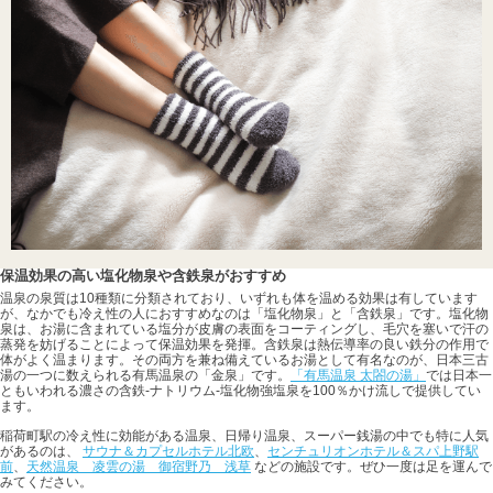
保温効果の高い塩化物泉や含鉄泉がおすすめ
温泉の泉質は10種類に分類されており、いずれも体を温める効果は有しています
が、なかでも冷え性の人におすすめなのは「塩化物泉」と「含鉄泉」です。塩化物
泉は、お湯に含まれている塩分が皮膚の表面をコーティングし、毛穴を塞いで汗の
蒸発を妨げることによって保温効果を発揮。含鉄泉は熱伝導率の良い鉄分の作用で
体がよく温まります。その両方を兼ね備えているお湯として有名なのが、日本三古
湯の一つに数えられる有馬温泉の「金泉」です。
「有馬温泉 太閤の湯」
では日本一
ともいわれる濃さの含鉄-ナトリウム-塩化物強塩泉を100％かけ流しで提供してい
ます。
稲荷町駅の冷え性に効能がある温泉、日帰り温泉、スーパー銭湯の中でも特に人気
があるのは、
サウナ＆カプセルホテル北欧
、
センチュリオンホテル＆スパ上野駅
前
、
天然温泉 凌雲の湯 御宿野乃 浅草
などの施設です。ぜひ一度は足を運んで
みてください。