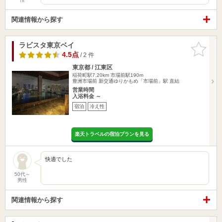
関連情報から探す
ラビスタ東京ベイ
お気に入
りに追加
4.5点
/ 2 件
東京都 / 江東区
稲荷町駅7.20km
市場前駅190m
豊洲市場前 新交通ゆりかもめ「市場前」駅 直結
営業時間
入浴料金 ～
宿泊
冷え性
楽天トラベルの宿泊プランを見る
快適でした
50代～
男性
関連情報から探す