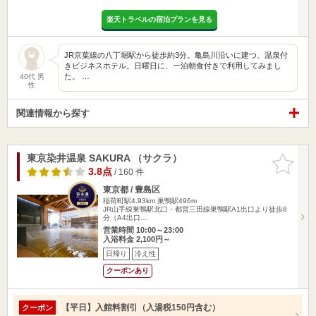
楽天トラベルの宿泊プランを見る
JR京葉線の八丁堀駅から徒歩約3分。亀島川沿いに建つ、温泉付
きビジネスホテル。日曜日に、一泊朝食付きで利用してみまし
た。 …
40代 男
性
関連情報から探す
東京染井温泉 SAKURA （サクラ）
お気に入
りに追加
3.8点
/ 160 件
東京都 / 豊島区
稲荷町駅4.93km
巣鴨駅496m
JR山手線巣鴨駅北口・都営三田線巣鴨駅A1出口より徒歩8
分（A4出口…
営業時間 10:00～23:00
入浴料金 2,100円～
日帰り
冷え性
クーポンあり
【平日】入館料割引（入湯税150円含む）
クーポン