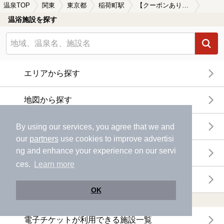
温泉TOP
関東
東京都
稲荷町駅
【クーポンあり】冷え性に効能がある稲荷町駅近くの温泉、日帰り温泉、スーパー銭湯おすすめ
温浴施設を探す
エリアから探す
地図から探す
特徴から探す
By using our services, you agree that we and
our
partners
use cookies to improve advertisi
ng and enhance your experience on our servi
温泉地から探す
ces.
Learn more
関連キーワードから探す
OK
おトクに利用する
電子チケットが利用できる施設一覧