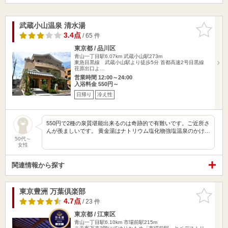
武蔵小山温泉 清水湯
お気に入
りに追加
3.4点
/ 65 件
東京都 / 品川区
青山一丁目駅6.07km
武蔵小山駅273m
東急目黒線 武蔵小山駅より徒歩5分 首都高速2号目黒線
荏原出口よ…
営業時間 12:00～24:00
入浴料金 550円～
日帰り
冷え性
550円で2種の泉質堪能出来るのは奇跡的で有難いです。ご近所さ
んが羨ましいです。 黄金湯はナトリウム塩化物強塩温泉のかけ…
50代～
女性
関連情報から探す
東京豊洲 万葉倶楽部
お気に入
りに追加
4.7点
/ 23 件
東京都 / 江東区
青山一丁目駅6.10km
市場前駅215m