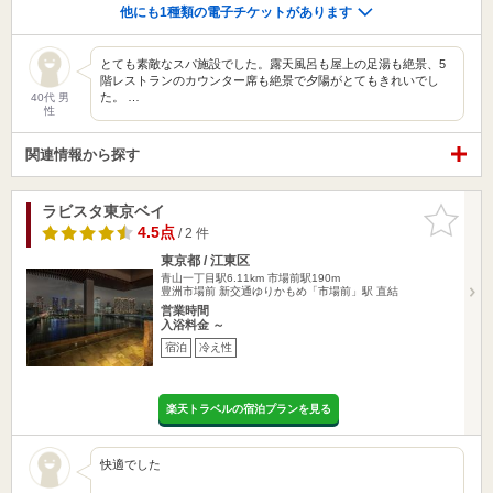
他にも1種類の電子チケットがあります
とても素敵なスパ施設でした。露天風呂も屋上の足湯も絶景、5
階レストランのカウンター席も絶景で夕陽がとてもきれいでし
た。 …
40代 男
性
関連情報から探す
ラビスタ東京ベイ
お気に入
りに追加
4.5点
/ 2 件
東京都 / 江東区
青山一丁目駅6.11km
市場前駅190m
豊洲市場前 新交通ゆりかもめ「市場前」駅 直結
営業時間
入浴料金 ～
宿泊
冷え性
楽天トラベルの宿泊プランを見る
快適でした