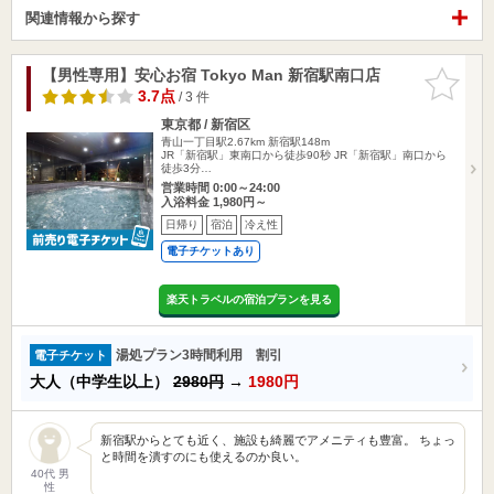
関連情報から探す
【男性専用】安心お宿 Tokyo Man 新宿駅南口店
お気に入
りに追加
3.7点
/ 3 件
東京都 / 新宿区
青山一丁目駅2.67km
新宿駅148m
JR「新宿駅」東南口から徒歩90秒 JR「新宿駅」南口から
徒歩3分…
営業時間 0:00～24:00
入浴料金 1,980円～
日帰り
宿泊
冷え性
電子チケットあり
楽天トラベルの宿泊プランを見る
湯処プラン3時間利用 割引
電子チケット
大人（中学生以上）
2980円
→
1980円
新宿駅からとても近く、施設も綺麗でアメニティも豊富。 ちょっ
と時間を潰すのにも使えるのか良い。
40代 男
性