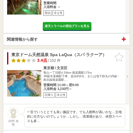
営業時間
入浴料金 ～
宿泊
冷え性
楽天トラベルの宿泊プランを見る
関連情報から探す
東京ドーム天然温泉 Spa LaQua（スパ ラクーア）
お気に入
りに追加
3.4点
/ 152 件
東京都 / 文京区
青山一丁目駅4.59km
後楽園駅175m
JR線水道橋駅下車、徒歩約6分、または地下鉄丸の内線・
南北線後楽園駅…
営業時間 11:00～翌9:00
入浴料金 3,230円～
日帰り
冷え性
一言でいうととても良い施設です。でも入館料が高いかな…立地
的に仕方ないのでしょうか…しかし、清潔感があり、休憩スペー
スも多…
20代 女
性