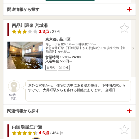
関連情報から探す
西品川温泉 宮城湯
お気に入
りに追加
3.3点
/ 27 件
東京都 / 品川区
青山一丁目駅6.82km
下神明駅308m
東急大井町線【下神明駅】から徒歩3分JR京浜東北線【大
井町駅】から徒…
営業時間 15:00～24:00
入浴料金 550円～
日帰り
冷え性
意外な穴場かも。 住宅街の中にある温浴施設。 下神明の駅から
すぐで、 大井町駅からも歩ける距離にあります。 金曜日…
50代～
男性
関連情報から探す
両国湯屋江戸遊
お気に入
りに追加
4.6点
/ 464 件