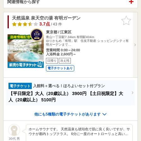
関連情報から探す
天然温泉 泉天空の湯 有明ガーデン
お気に入
りに追加
3.7点
/ 43 件
東京都 / 江東区
青山一丁目駅7.34km
有明駅404m
ゆりかもめ「有明」駅 住友不動産 ショッピングシティ有
明ガーデンまで…
営業時間 0:00～24:00
入浴料金 2,600円～
日帰り
冷え性
電子チケットあり
入館料＋選べる！ほろよいセット付プラン
電子チケット
【平日限定】大人（20歳以上）
3900円
【土日祝限定】大
人（20歳以上）
5100円
他にも5種類の電子チケットがあります
ホームサウナです。 天然温泉も琥珀色で肌に良く良いですが、サ
ウナが都内トップクラス。 6分に一度のオートローリュと高い…
30代 男