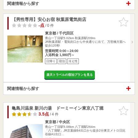
関連情報から探す
【男性専用】安心お宿 秋葉原電気街店
お気に入
りに追加
-点
/ 0 件
東京都 / 千代田区
青山一丁目駅5.02km
秋葉原駅209m
JR秋葉原駅・電気街口から中央通りに出て、万世橋方面へ
徒歩120秒
営業時間 0:00～24:00
入浴料金 1,980円～
日帰り
宿泊
冷え性
楽天トラベルの宿泊プランを見る
関連情報から探す
亀島川温泉 新川の湯 ドーミーイン東京八丁堀
お気に入
りに追加
3.5点
/ 4 件
東京都 / 中央区
青山一丁目駅5.08km
八丁堀駅264m
「八丁堀駅」JR京葉線B4出口から徒歩2分東京メトロ日比
谷線A1出口…