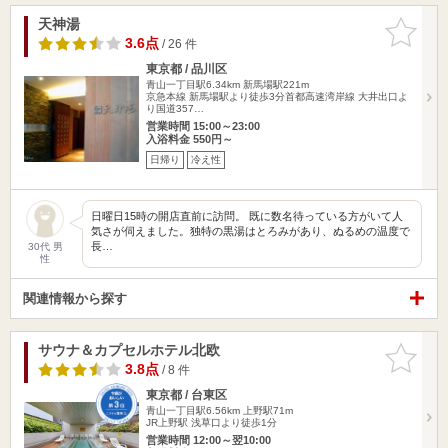
天神湯
お気に入
りに追加
3.6点
/ 26 件
東京都 / 品川区
青山一丁目駅6.34km
新馬場駅221m
京急本線 新馬場駅より徒歩3分首都高速湾岸線 大井出口よ
り国道357…
営業時間 15:00～23:00
入浴料金 550円～
日帰り
冷え性
日曜日15時の開店直前に訪問。 既に数名待っている方がいて人
気さが伺えました。独特の黒湯はとろみがあり、ぬるめの温度で
長…
30代 男
性
関連情報から探す
サウナ＆カプセルホテル北欧
お気に入
りに追加
3.8点
/ 8 件
東京都 / 台東区
青山一丁目駅6.56km
上野駅71m
JR上野駅 浅草口より徒歩1分
営業時間 12:00～翌10:00