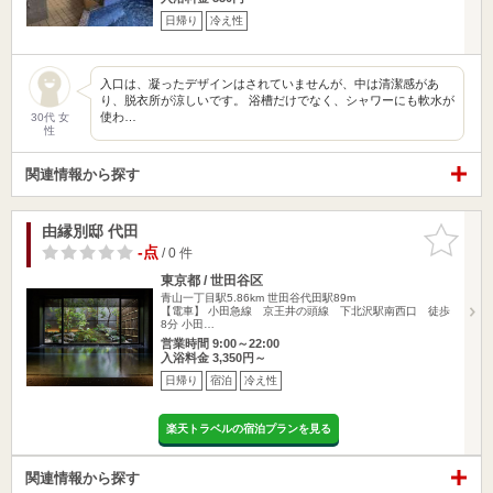
日帰り
冷え性
入口は、凝ったデザインはされていませんが、中は清潔感があ
り、脱衣所が涼しいです。 浴槽だけでなく、シャワーにも軟水が
使わ…
30代 女
性
関連情報から探す
由縁別邸 代田
お気に入
りに追加
-点
/ 0 件
東京都 / 世田谷区
青山一丁目駅5.86km
世田谷代田駅89m
【電車】 小田急線 京王井の頭線 下北沢駅南西口 徒歩
8分 小田…
営業時間 9:00～22:00
入浴料金 3,350円～
日帰り
宿泊
冷え性
楽天トラベルの宿泊プランを見る
関連情報から探す