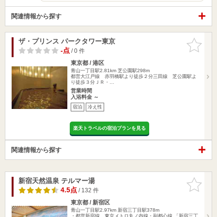
関連情報から探す
ザ・プリンス パークタワー東京
お気に入
りに追加
-点
/ 0 件
東京都 / 港区
青山一丁目駅2.81km
芝公園駅298m
都営大江戸線 赤羽橋駅より徒歩２分三田線 芝公園駅よ
り徒歩３分ＪＲ・…
営業時間
入浴料金 ～
宿泊
冷え性
楽天トラベルの宿泊プランを見る
関連情報から探す
新宿天然温泉 テルマー湯
お気に入
りに追加
4.5点
/ 132 件
東京都 / 新宿区
青山一丁目駅2.97km
新宿三丁目駅378m
・都営新宿線、東京メトロ丸ノ内線・副都心線 「新宿三丁