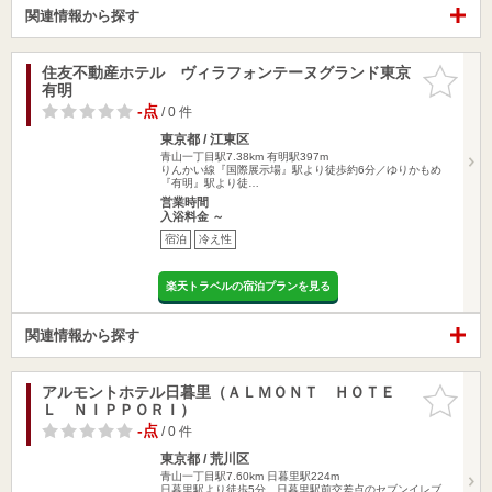
関連情報から探す
住友不動産ホテル ヴィラフォンテーヌグランド東京
お気に入
有明
りに追加
-点
/ 0 件
東京都 / 江東区
青山一丁目駅7.38km
有明駅397m
りんかい線『国際展示場』駅より徒歩約6分／ゆりかもめ
『有明』駅より徒…
営業時間
入浴料金 ～
宿泊
冷え性
楽天トラベルの宿泊プランを見る
関連情報から探す
アルモントホテル日暮里（ＡＬＭＯＮＴ ＨＯＴＥ
お気に入
Ｌ ＮＩＰＰＯＲＩ）
りに追加
-点
/ 0 件
東京都 / 荒川区
青山一丁目駅7.60km
日暮里駅224m
日暮里駅より徒歩5分。日暮里駅前交差点のセブンイレブ