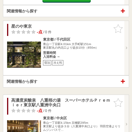
関連情報から探す
星のや東京
お気に入
りに追加
-点
/ 0 件
東京都 / 千代田区
青山一丁目駅4.01km
大手町駅151m
東京駅丸の内北口より徒歩10分（850m）
営業時間
入浴料金 ～
宿泊
冷え性
関連情報から探す
高濃度炭酸泉 八重桜の湯 スーパーホテルＰｒｅｍ
お気に入
ｉｅｒ東京駅八重洲中央口
りに追加
-点
/ 0 件
東京都 / 中央区
青山一丁目駅4.15km
京橋駅295m
東京駅より徒歩３分（八重洲中央口より） 羽田空港よりリ
ムジンバスで…