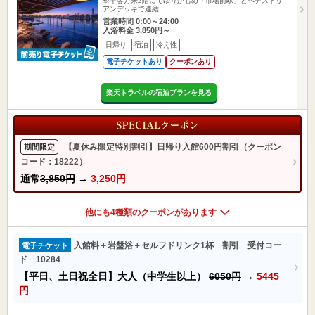
※千客万来2階にてゆりかもめ「市場前駅」とペデストリ
アンデッキで連結…
営業時間 0:00～24:00
入浴料金 3,850円～
日帰り
宿泊
冷え性
電子チケットあり
クーポンあり
楽天トラベルの宿泊プランを見る
【夏休み限定特別割引】日帰り入館600円割引（クーポン
期間限定
コード：18222）
通常
3,850円
→
3,250円
他にも4種類のクーポンがあります
入館料＋岩盤浴＋セルフドリンク1杯 割引 受付コー
電子チケット
ド 10284
【平日、土日祝全日】大人（中学生以上）
6050円
→
5445
円