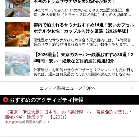
本初のトラムサウナや充実の温浴が魅力！
最近、SNSやメディアで「デザイナーズ銭湯」や「ネオ銭
湯」という言葉をよく耳にしませんか？
SNSで“行ってみたい！”の声がたくさんの話題の施設。東
京・JR大井町駅（トラックス口／西口）すぐの大型商業施
本記事では、そもそもこれらがどんな銭湯なのか、その気に
設・大井町 トラックスに、2026年3月28日、「サウナメッ
なる違いを分かりやすく解説！さらに、都内で絶対に外せな
ツァ大井町トラックス」がニューオープン。施設の様子をレ
いおしゃれな名店15選を、おすすめの順番で一挙にご紹介
都内で泊まれるサウナおすすめ14選！安いカプセル
ポ―トします。
します。
ホテルや女性・カップル向けを厳選【2026年版】
個性豊かなサウナがひしめき合う東京都内には、24時間営
業のサウナ施設や泊まれるサウナ施設が数多くあります。
終電を逃した深夜の利用に限らず、時間を気にしないサウナ
を旅の目的とする「サ旅」や自分へのご褒美のための宿泊な
【2026最新】東京のスーパー銭湯おすすめ30選！2
ど、自分の好きなタイミングで好きなだけサ活ができるのが
4時間・安い・絶景など目的別に厳選紹介
魅力です。
仕事帰りにお風呂やサウナでサッとリフレッシュしたい日も
最近では、男性専用施設だけでなく、カップルや女性に嬉し
あれば、週末はお風呂に入ったり漫画を読んだりしながら一
い個室サウナも増えてきました。
日中ダラダラ過ごしたい日もあると思います。
この記事では、東京都内にある24時間営業のサウナの中か
また、終電を逃してしまい、「このまま朝までゆっくりでき
ら、特におすすめしたい施設14選をご紹介します。
ニフティ温泉ニュースTOPへ
る場所があれば」と探した経験がある人も多いのではないで
宿泊可能な施設もピックアップしているので、ぜひチェック
しょうか。
してみてください。
おすすめのアクティビティ情報
そこで本記事では、東京でおすすめのスーパー銭湯を、目的
別に厳選した30施設からご紹介します。
【東京・伊豆大島】日本唯一の「裏砂漠」へ！普通免許で楽しむ
24時間営業で宿泊できる施設や、1,000円以下で楽しめる安
四輪バギー絶景ツアー【120分】
い施設、デートや休日レジャーにもぴったりなエンタメ要素
が充実した施設など、利用のシーンに合わせて参考にしてく
東京都大島町岡田字助田28-1
ださい。