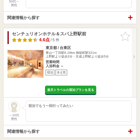
50代～
男性
関連情報から探す
センチュリオンホテル＆スパ上野駅前
お気に入
りに追加
4.6点
/ 5 件
東京都 / 台東区
青山一丁目駅6.19km
御徒町駅321m
上野駅より徒歩2分・京成上野駅より徒歩5分
営業時間
入浴料金 ～
宿泊
冷え性
楽天トラベルの宿泊プランを見る
宿泊でもう一回行ってみたい
～10代
男性
関連情報から探す