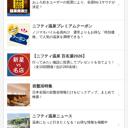
おふろ好きユーザーの投票により、全国No.1サウナが
決定！
ニフティ温泉プレミアムクーポン
ノジマモバイル会員向け 通常よりもお得な「特別価
格」で人気の温泉を満喫できる！
【ニフティ温泉 百名湯2026】
行ってみたい施設に投票してプレゼントを当てよう！
（全10回開催 / 合計260名様）
岩盤浴特集
日本全国の岩盤浴情報だけをピックアップ。まとめて
検索！
ニフティ温泉ニュース
温泉にもっと行きたくなる！お得な情報を掲載中