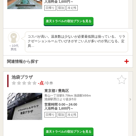
入浴料金 1,600円～
日帰り
宿泊
冷え性
楽天トラベルの宿泊プランを見る
コスパが高い。温泉数は少ないが必要最低限は揃っている。 リラ
クゼーションルームでいびきがすごい人が多いのが気になる。定
員…
～10代
男性
関連情報から探す
池袋プラザ
お気に入
りに追加
-点
/ 0 件
東京都 / 豊島区
青山一丁目駅6.79km
池袋駅466m
池袋駅西口より徒歩5分
営業時間 0:00～24:00
入浴料金 1,600円～
日帰り
宿泊
冷え性
楽天トラベルの宿泊プランを見る