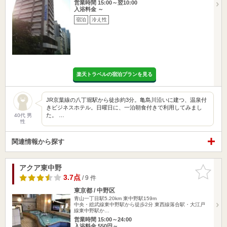
営業時間 15:00～翌10:00
入浴料金 ～
宿泊
冷え性
楽天トラベルの宿泊プランを見る
JR京葉線の八丁堀駅から徒歩約3分。亀島川沿いに建つ、温泉付
きビジネスホテル。日曜日に、一泊朝食付きで利用してみまし
た。 …
40代 男
性
関連情報から探す
アクア東中野
お気に入
りに追加
3.7点
/ 9 件
東京都 / 中野区
青山一丁目駅5.20km
東中野駅159m
中央・総武線東中野駅から徒歩2分 東西線落合駅・大江戸
線東中野駅か…
営業時間 15:00～24:00
入浴料金 550円～