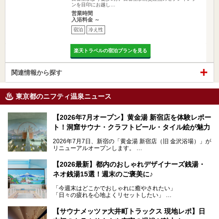
ンを目印にお越し…
営業時間
入浴料金 ～
宿泊
冷え性
楽天トラベルの宿泊プランを見る
関連情報から探す
東京都のニフティ温泉ニュース
【2026年7月オープン】黄金湯 新宿店を体験レポー
ト！洞窟サウナ・クラフトビール・タイル絵が魅力
2026年7月7日、新宿の「黄金湯 新宿店（旧 金沢浴場）」が
リニューアルオープンします。
レトロでノスタルジックなタイル絵はそのまま、昔からここ
【2026最新】都内のおしゃれデザイナーズ銭湯・
を知る地元の人にも、新しく足を運んでくれる人にも愛され
ネオ銭湯15選！週末のご褒美に♪
る、今の時代の"銭湯"として生まれ変わりました。洞窟のよ
うなユニークなサウナ、自家醸造のクラフトビールが飲める
「今週末はどこかでおしゃれに癒やされたい」
ビアバーなど、新しく登場したスポットも併せて紹介しま
「日々の疲れを心地よくリセットしたい」
す。充実した設備があるのに、基本の入浴料が銭湯価格の5
──そんなときにおすすめなのが、今、都内で大きなブーム
50円というのも嬉しすぎます！
となっている新しいスタイルの銭湯です。
【サウナメッツァ大井町トラックス 現地レポ】日