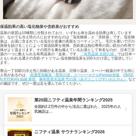
保温効果の高い塩化物泉や含鉄泉がおすすめ
温泉の泉質は10種類に分類されており、いずれも体を温める効果は有しています
が、なかでも冷え性の人におすすめなのは「塩化物泉」と「含鉄泉」です。塩化物
泉は、お湯に含まれている塩分が皮膚の表面をコーティングし、毛穴を塞いで汗の
蒸発を妨げることによって保温効果を発揮。含鉄泉は熱伝導率の良い鉄分の作用で
体がよく温まります。その両方を兼ね備えているお湯として有名なのが、日本三古
湯の一つに数えられる有馬温泉の「金泉」です。
「有馬温泉 太閤の湯」
では日本一
ともいわれる濃さの含鉄-ナトリウム-塩化物強塩泉を100％かけ流しで提供してい
ます。
青山一丁目駅の冷え性に効能がある温泉、日帰り温泉、スーパー銭湯の中でも特に
人気があるのは、
高濃度炭酸泉「茜草の湯」スーパーホテルPremier赤坂
、
ONSE
N RYOKAN 由縁 新宿
、
麻布黒美水温泉 竹の湯（あざぶこくびすいおんせん）
など
の施設です。ぜひ一度は足を運んでみてください。
第20回ニフティ温泉年間ランキング2025
全国約2.2万件の中から頂点に選ばれた、2025年の人
気施設は…
ニフティ温泉 サウナランキング2026