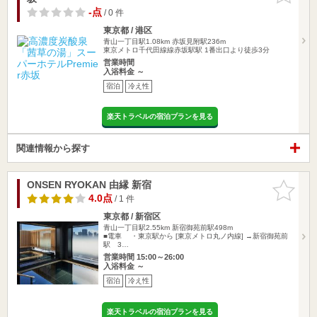
-点
/ 0 件
東京都 / 港区
青山一丁目駅1.08km
赤坂見附駅236m
東京メトロ千代田線線赤坂駅駅 1番出口より徒歩3分
営業時間
入浴料金 ～
宿泊
冷え性
楽天トラベルの宿泊プランを見る
関連情報から探す
ONSEN RYOKAN 由縁 新宿
お気に入
りに追加
4.0点
/ 1 件
東京都 / 新宿区
青山一丁目駅2.55km
新宿御苑前駅498m
■電車 ・東京駅から [東京メトロ丸ノ内線] →新宿御苑前
駅 3…
営業時間 15:00～26:00
入浴料金 ～
宿泊
冷え性
楽天トラベルの宿泊プランを見る