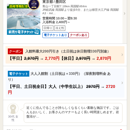
東京都 / 墨田区
青山一丁目駅7.18km
両国駅464m
JR総武線 両国駅より徒歩5分、または都営大江戸線 両国駅
A3・A4…
営業時間 10:00～翌8:30
入浴料金 2,400円～
日帰り
冷え性
電子チケットあり
クーポンあり
入館料最大200円引き（土日祝は休日割増330円別途）
クーポン
【平日】
2,970円
→
2,770円
【休日】
2,970円
→
2,870円
大人入館割（土日祝は＋330円）（深夜割増料金 あ
電子チケット
り）
【平日、土日祝全日】大人（中学生以上）
2970円
→
2720
円
近くに住んでることが誇らしくなるくらい素敵な施設です。ごは
んもおいしく、お客さんのマナーもよく長い時間楽しめます。岩
盤浴が…
30代 女
性