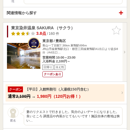
性
関連情報から探す
東京染井温泉 SAKURA （サクラ）
お気に入
りに追加
3.8点
/ 160 件
東京都 / 豊島区
青山一丁目駅7.36km
巣鴨駅496m
JR山手線巣鴨駅北口・都営三田線巣鴨駅A1出口より徒歩8
分（A4出口…
営業時間 10:00～23:00
入浴料金 2,100円～
日帰り
冷え性
クーポンあり
【平日】入館料割引（入湯税150円含む）
クーポン
通常
2,100円
→
1,980円（120円お得！）
妻のリクエストで行きました。気分のよいデートになりました。
良いところ 調度品や内装がとてもいいです！施設自体の敷地は狭
い…
匿名