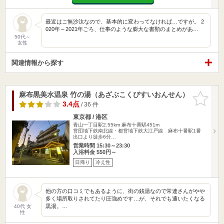
最近はご無沙汰なので、基本的に変わってなければ…ですが。 2
020年～2021年ごろ、仕事のような膨大な書類のまとめがあ…
50代～
女性
関連情報から探す
麻布黒美水温泉 竹の湯（あざぶこくびすいおんせん）
お気に入
りに追加
3.4点
/ 36 件
東京都 / 港区
青山一丁目駅2.55km
麻布十番駅451m
営団地下鉄南北線・都営地下鉄大江戸線 麻布十番駅1番
出口より徒歩6分…
営業時間 15:30～23:30
入浴料金 550円～
日帰り
冷え性
他の方の口コミでもあるように、街の銭湯なので常連さんがやや
多く場所取りされてたり圧強めです…が、それでも通いたくなる
黒湯。…
40代 女
性