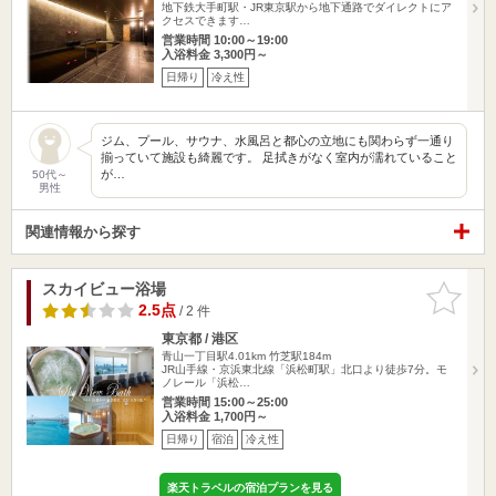
地下鉄大手町駅・JR東京駅から地下通路でダイレクトにア
クセスできます…
営業時間 10:00～19:00
入浴料金 3,300円～
日帰り
冷え性
ジム、プール、サウナ、水風呂と都心の立地にも関わらず一通り
揃っていて施設も綺麗です。 足拭きがなく室内が濡れていること
が…
50代～
男性
関連情報から探す
スカイビュー浴場
お気に入
りに追加
2.5点
/ 2 件
東京都 / 港区
青山一丁目駅4.01km
竹芝駅184m
JR山手線・京浜東北線「浜松町駅」北口より徒歩7分。モ
ノレール「浜松…
営業時間 15:00～25:00
入浴料金 1,700円～
日帰り
宿泊
冷え性
楽天トラベルの宿泊プランを見る