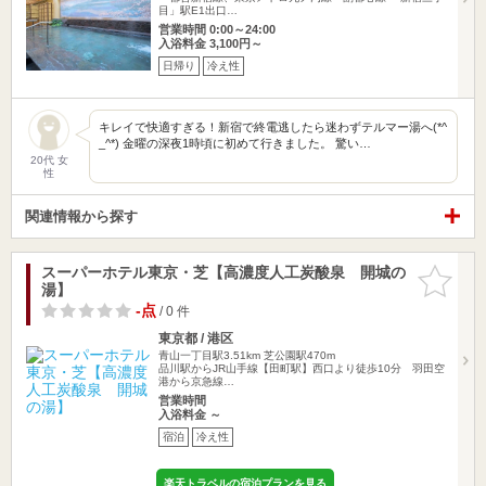
目」駅E1出口…
営業時間 0:00～24:00
入浴料金 3,100円～
日帰り
冷え性
キレイで快適すぎる！新宿で終電逃したら迷わずテルマー湯へ(*^
_^*) 金曜の深夜1時頃に初めて行きました。 驚い…
20代 女
性
関連情報から探す
スーパーホテル東京・芝【高濃度人工炭酸泉 開城の
お気に入
湯】
りに追加
-点
/ 0 件
東京都 / 港区
青山一丁目駅3.51km
芝公園駅470m
品川駅からJR山手線【田町駅】西口より徒歩10分 羽田空
港から京急線…
営業時間
入浴料金 ～
宿泊
冷え性
楽天トラベルの宿泊プランを見る