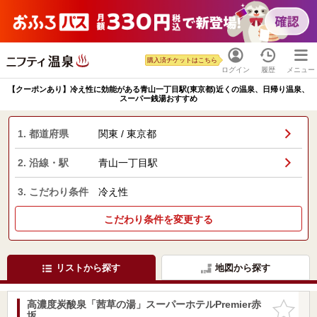
購入済チケットはこちら
ログイン
履歴
メニュー
【クーポンあり】冷え性に効能がある青山一丁目駅(東京都)近くの温泉、日帰り温泉、
スーパー銭湯おすすめ
1. 都道府県
関東 / 東京都
2. 沿線・駅
青山一丁目駅
3. こだわり条件
冷え性
こだわり条件を変更する
リストから探す
地図から探す
高濃度炭酸泉「茜草の湯」スーパーホテルPremier赤
お気に入
坂
りに追加