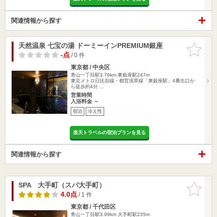
関連情報から探す
天然温泉 七宝の湯 ドーミーインPREMIUM銀座
お気に入
りに追加
-点
/ 0 件
東京都 / 中央区
青山一丁目駅3.76km
東銀座駅247m
東京メトロ日比谷線・都営浅草線「東銀座駅」4番出口か
ら徒歩約4分 …
営業時間
入浴料金 ～
宿泊
冷え性
楽天トラベルの宿泊プランを見る
関連情報から探す
SPA 大手町（スパ大手町）
お気に入
りに追加
4.0点
/ 1 件
東京都 / 千代田区
青山一丁目駅3.99km
大手町駅235m