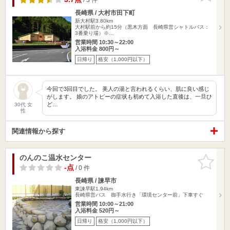
長崎県 / 大村市田下町
新大村駅3.80km
大村駅前から約15分（黒木方面 長崎県営シャトルバス：
3番乗り場）※…
営業時間 10:30～22:00
入浴料金 800円～
日帰り
格安（1,000円以下）
今回で3回目でした。 美人の湯と言われるくらい、肌に良い感じ
がします。 娘のアトピーの症状も初めて入浴した直後は、一旦ひ
ど…
30代 女
性
関連情報から探す
のんのこ温水センター
お気に入
りに追加
-点
/ 0 件
長崎県 / 諫早市
東諫早駅1.94km
長崎県営バス 御手水行き「環境センター前」下車すぐ
営業時間 10:00～21:00
入浴料金 520円～
日帰り
格安（1,000円以下）