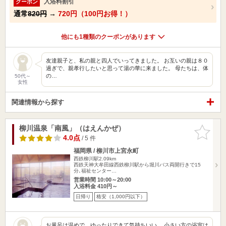
入浴料割引
クーポン
通常
820円
→
720円（100円お得！）
他にも1種類のクーポンがあります
友達親子と、私の親と四人でいってきました。 お互いの親は８０
過ぎで、親孝行したいと思って湯の華に来ました。 母たちは、体
の…
50代～
女性
関連情報から探す
柳川温泉「南風」（はえんかぜ）
お気に入
りに追加
4.0点
/ 5 件
福岡県 / 柳川市上宮永町
西鉄柳川駅2.09km
西鉄天神大牟田線西鉄柳川駅から堀川バス両開行きで15
分､福祉センター…
営業時間 10:00～20:00
入浴料金 410円～
日帰り
格安（1,000円以下）
お風呂は温めで、ゆったりできて気持ちいい。 小さい方の浴室は