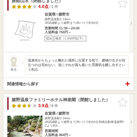
旅館山水（閉館しました）
お気に入
りに追加
4.0点
/ 1 件
佐賀県 / 嬉野市
嬉野温泉駅2.18km
JR武雄駅より嬉野までJRバスで約30分
営業時間 11:30～24:00
入浴料金 750円～
宿泊
格安（1,000円以下）
温泉街からちょっと離れた場所に位置する宿で、建物の古さが目
立つのは否めない。逆にそれが落ち着いた雰囲気を醸し出すとい
う利点…
匿名
関連情報から探す
嬉野温泉ファミリーホテル神泉閣（閉館しました）
お気に入
りに追加
3.9点
/ 8 件
佐賀県 / 嬉野市
嬉野温泉駅2.04km
JR武雄駅より嬉野までJRバスで約30分長崎自動車道嬉野I
Cより約2…
営業時間
入浴料金 864円～