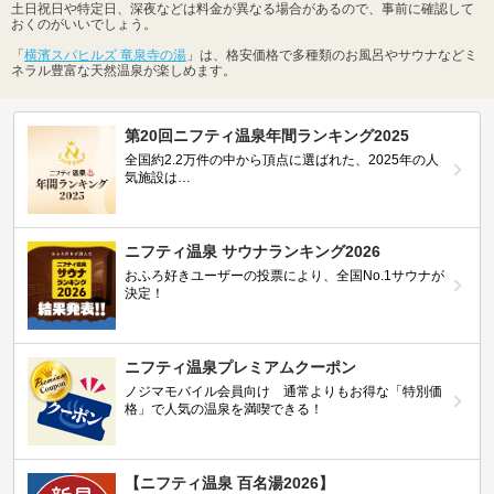
土日祝日や特定日、深夜などは料金が異なる場合があるので、事前に確認して
おくのがいいでしょう。
「
横濱スパヒルズ 竜泉寺の湯
」は、格安価格で多種類のお風呂やサウナなどミ
ネラル豊富な天然温泉が楽しめます。
第20回ニフティ温泉年間ランキング2025
全国約2.2万件の中から頂点に選ばれた、2025年の人
気施設は…
ニフティ温泉 サウナランキング2026
おふろ好きユーザーの投票により、全国No.1サウナが
決定！
ニフティ温泉プレミアムクーポン
ノジマモバイル会員向け 通常よりもお得な「特別価
格」で人気の温泉を満喫できる！
【ニフティ温泉 百名湯2026】