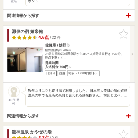
ホント…
匿名
関連情報から探す
源泉の宿 嬉泉館
お気に入
りに追加
4.6点
/ 22 件
佐賀県 / 嬉野市
嬉野温泉駅5.40km
JR佐世保線武雄温泉駅からJRバス嬉野温泉行きで30分、
終点下車すぐ…
営業時間
入浴料金 700円～
日帰り
宿泊
格安（1,000円以下）
数年ぶりに立ち寄り湯で利用しました。 日本三大美肌の湯の嬉野
温泉の中でも最高の泉質と言われる嬉泉館さん。 前回と比べ、…
40代 男
性
関連情報から探す
龍神温泉 かやぜの湯
お気に入
りに追加
3.7点
/ 3 件