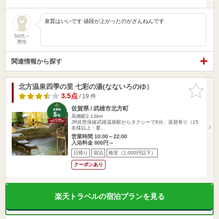
泉質はいいです 値段が上がったのがざんねんです
50代～
男性
関連情報から探す
北方温泉四季の里 七彩の湯(なないろのゆ）
お気に入
りに追加
3.5点
/ 19 件
佐賀県 / 武雄市北方町
高橋駅2.13km
JR佐世保線武雄温泉駅からタクシーで8分、送迎有り（15
名様以上・要…
営業時間 10:00～22:00
入浴料金 800円～
日帰り
宿泊
格安（1,000円以下）
クーポンあり
楽天トラベルの宿泊プランを見る