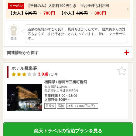
【平日のみ】入浴料100円引き ※お子様も利用可
クーポン
【大人】
800円
→
700円
【小人】
400円
→
300円
温泉の泉質がすごく良く、気持ちよかったです。 従業員さんの対
応もよくて、また行きたいとおもっています。 特に、マッサージ
す…
匿名
関連情報から探す
ホテル輝泉荘
お気に入
りに追加
3.0点
/ 1 件
福岡県 / 柳川市三橋町柳河
矢加部駅1.19km
矢加部駅より徒歩約16分
営業時間 8:00～23:00
入浴料金 800円～
日帰り
宿泊
格安（1,000円以下）
楽天トラベルの宿泊プランを見る