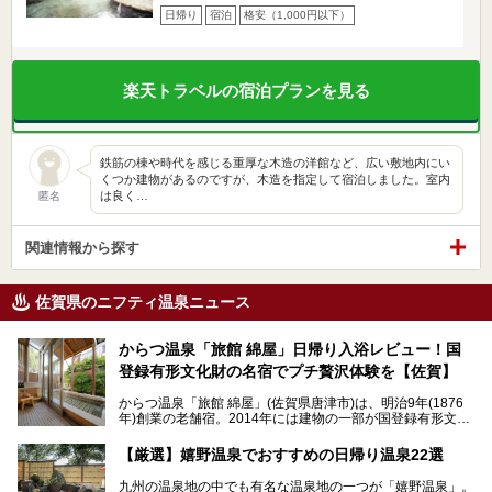
日帰り
宿泊
格安（1,000円以下）
楽天トラベルの宿泊プランを見る
鉄筋の棟や時代を感じる重厚な木造の洋館など、広い敷地内にい
くつか建物があるのですが、木造を指定して宿泊しました。室内
は良く…
匿名
関連情報から探す
佐賀県のニフティ温泉ニュース
からつ温泉「旅館 綿屋」日帰り入浴レビュー！国
登録有形文化財の名宿でプチ贅沢体験を【佐賀】
からつ温泉「旅館 綿屋」(佐賀県唐津市)は、明治9年(1876
年)創業の老舗宿。2014年には建物の一部が国登録有形文化
財に登録され、この地でもとりわけ格式高い宿の一つです。
しかし良質の自家源泉を所有し、日帰り入浴が可能な点はあ
【厳選】嬉野温泉でおすすめの日帰り温泉22選
まり知られていません。近寄りがたいほどの敷居の高いイメ
ージとは反して、実は温かみある接客が特徴の名宿です。
九州の温泉地の中でも有名な温泉地の一つが「嬉野温泉」。