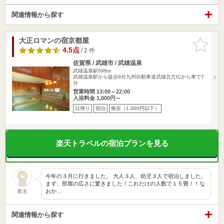
関連情報から探す
大正ロマンの宿京都屋
お気に入
りに追加
4.5点
/ 2 件
佐賀県 / 武雄市 / 武雄温泉
武雄温泉駅698m
武雄温泉駅から徒歩8分九州自動車道武雄北方ICから車で7
分
営業時間 13:00～22:00
入浴料金 1,000円～
日帰り
宿泊
格安（1,000円以下）
楽天トラベルの宿泊プランを見る
今年の３月に行きました。 大人３人、幼児３人で宿泊しました。
まず、部屋の広さに驚きました！これだけの人数で１５畳！！な
おか…
匿名
関連情報から探す