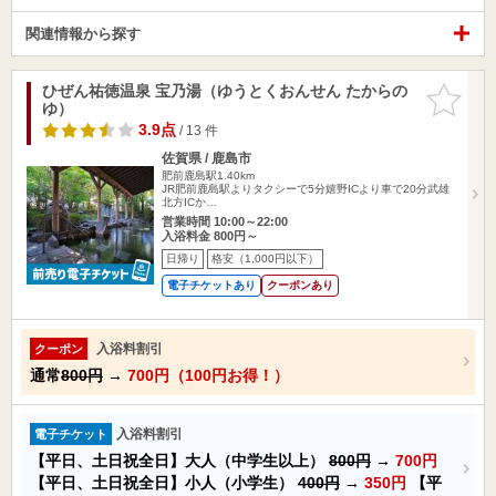
関連情報から探す
ひぜん祐徳温泉 宝乃湯（ゆうとくおんせん たからの
お気に入
ゆ）
りに追加
3.9点
/ 13 件
佐賀県 / 鹿島市
肥前鹿島駅1.40km
JR肥前鹿島駅よりタクシーで5分嬉野ICより車で20分武雄
北方ICか…
営業時間 10:00～22:00
入浴料金 800円～
日帰り
格安（1,000円以下）
電子チケットあり
クーポンあり
入浴料割引
クーポン
通常
800円
→
700円（100円お得！）
入浴料割引
電子チケット
【平日、土日祝全日】大人（中学生以上）
800円
→
700円
【平日、土日祝全日】小人（小学生）
400円
→
350円
【平