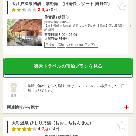
大江戸温泉物語 嬉野館 (旧湯快リゾート 嬉野館）
お気に入
りに追加
2.8点
/ 5 件
佐賀県 / 嬉野市
嬉野温泉駅1.82km
【車】長崎自動車道 嬉野ICより約5分 【電車】西九州新幹
線 嬉野…
営業時間 7:00～24:00
入浴料金 750円～
日帰り
宿泊
格安（1,000円以下）
楽天トラベルの宿泊プランを見る
嬉野で初めて行った施設ですが、ヌルスベのいい泉質でした。日
帰り入浴でした。
匿名
関連情報から探す
大町温泉 ひじり乃湯（おおまちおんせん）
お気に入
りに追加
4.2点
/ 14 件