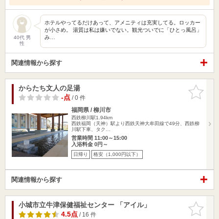
ホテルやってるだけあって、アメニティは充実してる。ロッカー
が小さめ。 湯質は私は嫌いでない。観光ついでに「ひとっ風呂」
み…
40代 男
性
関連情報から探す
からたち文人の足湯
お気に入
りに追加
-点
/ 0 件
福岡県 / 柳川市
西鉄柳川駅1.94km
西鉄福岡（天神）駅より西鉄天神大牟田線で49分、西鉄柳
川駅下車、タク…
営業時間 11:00～15:00
入浴料金 0円～
日帰り
格安（1,000円以下）
関連情報から探す
小城市立牛津保健福祉センター 「アイル」
お気に入
りに追加
4.5点
/ 16 件