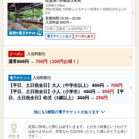
佐賀県 / 杵島郡大町町
大町駅1.08km
JR佐世保線 大町駅よりタクシー利用すぐ武雄北方ICより2
0分
営業時間 10:00～22:00
入浴料金 800円～
日帰り
格安（1,000円以下）
電子チケットあり
クーポンあり
入浴料割引
クーポン
通常
800円
→
700円（100円お得！）
入浴料割引
電子チケット
【平日、土日祝全日】大人（中学生以上）
800円
→
700円
【平日、土日祝全日】小人（小学生）
400円
→
350円
【平
日、土日祝全日】幼児（3歳以上）
300円
→
250円
他にも1種類の電子チケットがあります
佐賀に帰省した際には必ずいきます。とびきり綺麗というわけで
はありませんが、田舎ならではのゆったりした感じがとても良い
です！…
20代 女