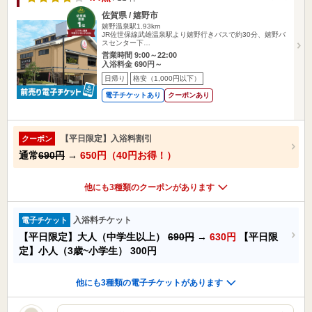
佐賀県 / 嬉野市
嬉野温泉駅1.93km
JR佐世保線武雄温泉駅より嬉野行きバスで約30分、嬉野バ
スセンター下…
営業時間 9:00～22:00
入浴料金 690円～
日帰り
格安（1,000円以下）
電子チケットあり
クーポンあり
【平日限定】入浴料割引
クーポン
通常
690円
→
650円（40円お得！）
他にも3種類のクーポンがあります
入浴料チケット
電子チケット
【平日限定】大人（中学生以上）
690円
→
630円
【平日限
定】小人（3歳~小学生）
300円
他にも3種類の電子チケットがあります