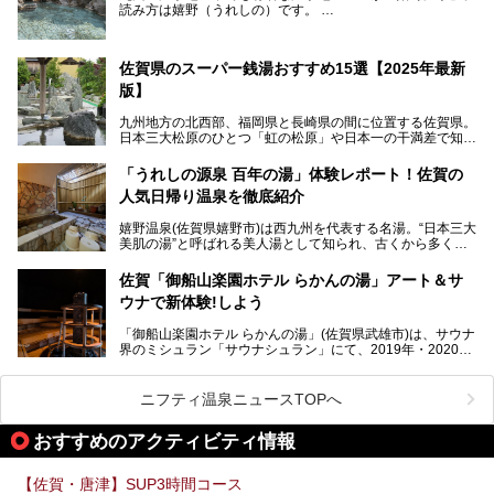
読み方は嬉野（うれしの）です。
文化財のラグジュアリー名宿で、お得にプチ贅沢体験を。今
日本三大美肌の湯で、入ると肌がツルツルスベスベになりま
回は「旅館 綿屋」の日帰り温泉を中心にレビューします！
すよ。
温泉街には特産の嬉野茶がいただけるお茶屋さんがあった
佐賀県のスーパー銭湯おすすめ15選【2025年最新
り、「美肌祈願」ができる豊玉姫神社があったりと見どころ
満載。
版】
温泉も日帰り温泉施設から老舗の旅館までバラエティに富ん
でいて、老若男女、家族からカップルまで満喫できます。
九州地方の北西部、福岡県と長崎県の間に位置する佐賀県。
時間がゆっくりと流れ、観光も楽しめる嬉野温泉、その中で
日本三大松原のひとつ「虹の松原」や日本一の干満差で知ら
も人気の日帰り温泉を紹介します！
れる有明海の干潟、玄界灘に面した棚田などの美しい風景が
泉質はもちろん、施設も充実している所が多く、いくつも回
魅力です。有田焼や伊万里焼、唐津焼などのやきものが盛ん
「うれしの源泉 百年の湯」体験レポート！佐賀の
りたい場所ばかりですよ。
なことでも知られています。
人気日帰り温泉を徹底紹介
佐賀県にはまた、嬉野温泉や武雄温泉を筆頭に数多くの温泉
があります。泉質は多種多様で、「町の数ほど温泉がある」
嬉野温泉(佐賀県嬉野市)は西九州を代表する名湯。“日本三大
と言われるほど。今回は、そんな佐賀県で特におすすめのス
美肌の湯”と呼ばれる美人湯として知られ、古くから多くの
ーパー銭湯をピックアップしました。
人々に利用され続けてきました。
中でも「うれしの源泉 百年の湯」は、嬉野温泉では数少な
佐賀「御船山楽園ホテル らかんの湯」アート＆サ
い日帰り入浴専門施設のひとつ。多くの常連客や観光客に親
ウナで新体験!しよう
しまれています。
「御船山楽園ホテル らかんの湯」(佐賀県武雄市)は、サウナ
今回は、地元九州在住のニフティ温泉ライターである筆者が
界のミシュラン「サウナシュラン」にて、2019年・2020
「うれしの源泉 百年の湯」を現地体験。定番の大浴場をは
年・2021年の3年連続でグランプリを獲得。名実ともに日本
じめ、人気の家族湯や食事(ランチ)まで、それらの全貌を徹
一のサウナと言っても過言ではありません。
底紹介します！
ニフティ温泉ニュースTOPへ
今回は、その大注目のサウナと温泉入浴施設を、男女別浴室
───
ごとに現地取材してきました！ さらには、御船山楽園で同
提供元：うれしの源泉 百年の湯【PR】
おすすめのアクティビティ情報
時開催中のチームラボ作品展も併せてご紹介。アート＆サウ
この記事はうれしの源泉 百年の湯のPRレポート記事です。
ナというかつてどこにも無かった組み合わせで、新体験!し
てみましょう。
【佐賀・唐津】SUP3時間コース