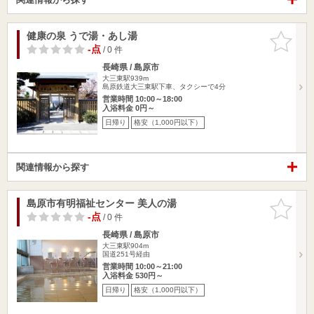
健康の泉 うで湯・あし湯
お気に入
りに追加
-点
/ 0 件
長崎県 / 島原市
大三東駅939m
島原鉄道大三東駅下車、タクシーで4分
営業時間 10:00～18:00
入浴料金 0円～
日帰り
格安（1,000円以下）
関連情報から探す
島原市有明福祉センター 美人の湯
お気に入
りに追加
-点
/ 0 件
長崎県 / 島原市
大三東駅904m
国道251号経由
営業時間 10:00～21:00
入浴料金 530円～
日帰り
格安（1,000円以下）