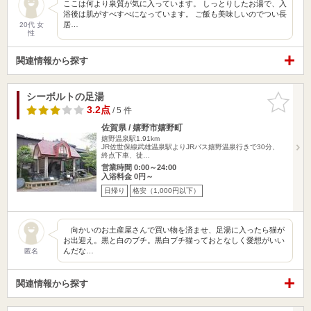
ここは何より泉質が気に入っています。 しっとりしたお湯で、入
浴後は肌がすべすべになっています。 ご飯も美味しいのでつい長
居…
20代 女
性
関連情報から探す
シーボルトの足湯
お気に入
りに追加
3.2点
/ 5 件
佐賀県 / 嬉野市嬉野町
嬉野温泉駅1.91km
JR佐世保線武雄温泉駅よりJRバス嬉野温泉行きで30分、
終点下車、徒…
営業時間 0:00～24:00
入浴料金 0円～
日帰り
格安（1,000円以下）
向かいのお土産屋さんで買い物を済ませ、足湯に入ったら猫が
お出迎え。黒と白のブチ。黒白ブチ猫っておとなしく愛想がいい
んだな…
匿名
関連情報から探す