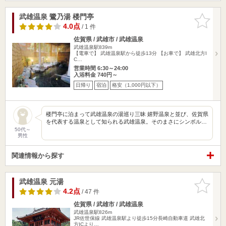
武雄温泉 鷺乃湯 楼門亭
お気に入
りに追加
4.0点
/ 1 件
佐賀県 / 武雄市 / 武雄温泉
武雄温泉駅839m
【電車で】 武雄温泉駅から徒歩13分 【お車で】 武雄北方I
C…
営業時間 6:30～24:00
入浴料金 740円～
日帰り
宿泊
格安（1,000円以下）
楼門亭に泊まって武雄温泉の湯巡り三昧 嬉野温泉と並び、佐賀県
を代表する温泉として知られる武雄温泉。そのまさにシンボル…
50代～
男性
関連情報から探す
武雄温泉 元湯
お気に入
りに追加
4.2点
/ 47 件
佐賀県 / 武雄市 / 武雄温泉
武雄温泉駅826m
JR佐世保線 武雄温泉駅より徒歩15分長崎自動車道 武雄北
方ICより…