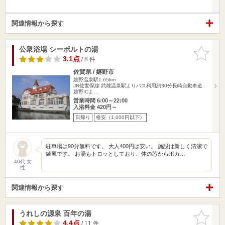
関連情報から探す
公衆浴場 シーボルトの湯
お気に入
りに追加
3.1点
/ 8 件
佐賀県 / 嬉野市
嬉野温泉駅1.65km
JR佐世保線 武雄温泉駅よりバス利用約30分長崎自動車道
嬉野ICよ…
営業時間 6:00～22:00
入浴料金 420円～
日帰り
格安（1,000円以下）
駐車場は90分無料です。 大人400円は安い。 施設は新しく清潔で
綺麗です。 お湯もトロッとしており、体の芯からポカ…
40代 女
性
関連情報から探す
うれしの源泉 百年の湯
お気に入
りに追加
4.4点
/ 11 件