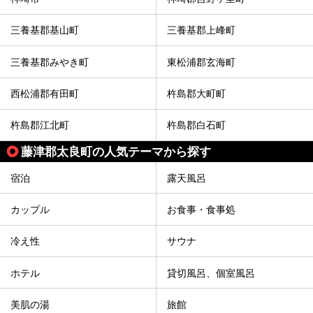
三養基郡基山町
三養基郡上峰町
三養基郡みやき町
東松浦郡玄海町
西松浦郡有田町
杵島郡大町町
杵島郡江北町
杵島郡白石町
藤津郡太良町の人気テーマから探す
宿泊
露天風呂
カップル
お食事・食事処
冷え性
サウナ
ホテル
貸切風呂、個室風呂
美肌の湯
旅館