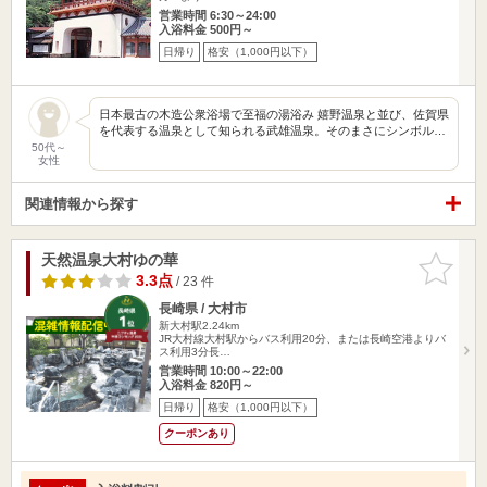
営業時間 6:30～24:00
入浴料金 500円～
日帰り
格安（1,000円以下）
日本最古の木造公衆浴場で至福の湯浴み 嬉野温泉と並び、佐賀県
を代表する温泉として知られる武雄温泉。そのまさにシンボル…
50代～
女性
関連情報から探す
天然温泉大村ゆの華
お気に入
りに追加
3.3点
/ 23 件
長崎県 / 大村市
新大村駅2.24km
JR大村線大村駅からバス利用20分、または長崎空港よりバ
ス利用3分長…
営業時間 10:00～22:00
入浴料金 820円～
日帰り
格安（1,000円以下）
クーポンあり