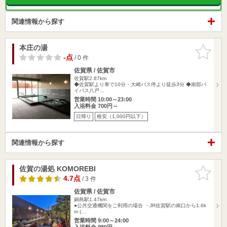
関連情報から探す
本庄の湯
お気に入
りに追加
-点
/ 0 件
佐賀県 / 佐賀市
佐賀駅2.87km
◆佐賀駅より車で10分・大崎バス停より徒歩3分 ◆南部バ
イパス八戸…
営業時間 10:00～23:00
入浴料金 700円～
日帰り
格安（1,000円以下）
関連情報から探す
佐賀の湯処 KOMOREBI
お気に入
りに追加
4.7点
/ 3 件
佐賀県 / 佐賀市
鍋島駅1.47km
●公共交通機関をご利用の場合 ・JR佐賀駅の南口から1.6k
m (…
営業時間 9:00～24:00
入浴料金 980円～