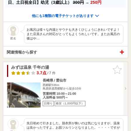
日、土日祝全日】幼児（3歳以上）
300円
→
250円
他にも1種類の電子チケットがあります
お風呂は様々な内湯とサウナも大きくひじょうにきれいですよ！
また店員さんの対応がとってもよくうれしいです。またお風呂の
後はや…
匿名
関連情報から探す
みずほ温泉 千年の湯
お気に入
りに追加
3.7点
/ 7 件
長崎県 / 雲仙市
西郷駅536m
島原鉄道西郷駅から徒歩10分
営業時間 10:00～21:00
入浴料金 500円～
日帰り
格安（1,000円以下）
先日初めて行きました。脱衣所が狭いのは気になりますが、温泉
は良かったですよ。お肌ツルリンとなりました。・・・・ですが