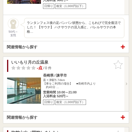
日帰り
格安（1,000円以下）
ランタンフェス後の足パンパン状態から、こもれびで完全復活で
した！ 【サウナ】 ハナサウナの没入感と、バレルサウナの本
格…
50代～
女性
関連情報から探す
いいもり月の丘温泉
お気に入
りに追加
-点
/ 0 件
長崎県 / 諫早市
喜々津駅5.74km
【車をご利用の場合】 ■長崎市内より
約40分 …
営業時間 10:00～21:00
入浴料金 520円～
日帰り
格安（1,000円以下）
関連情報から探す