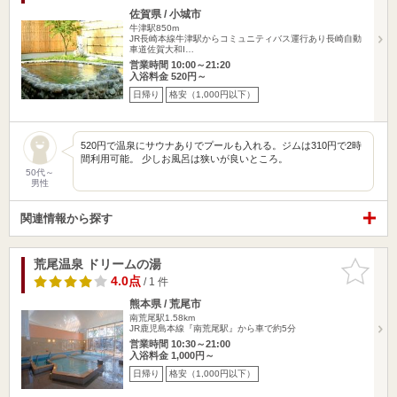
佐賀県 / 小城市
牛津駅850m
JR長崎本線牛津駅からコミュニティバス運行あり長崎自動
車道佐賀大和I…
営業時間 10:00～21:20
入浴料金 520円～
日帰り
格安（1,000円以下）
520円で温泉にサウナありでプールも入れる。ジムは310円で2時
間利用可能。 少しお風呂は狭いが良いところ。
50代～
男性
関連情報から探す
荒尾温泉 ドリームの湯
お気に入
りに追加
4.0点
/ 1 件
熊本県 / 荒尾市
南荒尾駅1.58km
JR鹿児島本線『南荒尾駅』から車で約5分
営業時間 10:30～21:00
入浴料金 1,000円～
日帰り
格安（1,000円以下）