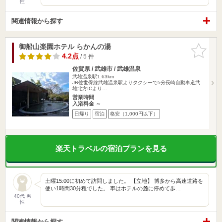
性
関連情報から探す
御船山楽園ホテル らかんの湯
お気に入
りに追加
4.2点
/ 5 件
佐賀県 / 武雄市 / 武雄温泉
武雄温泉駅1.63km
JR佐世保線武雄温泉駅よりタクシーで5分長崎自動車道武
雄北方ICより…
営業時間
入浴料金 ～
日帰り
宿泊
格安（1,000円以下）
楽天トラベルの宿泊プランを見る
土曜15:00に初めて訪問しました。 【立地】 博多から高速道路を
使い1時間30分程でした。 車はホテルの麓に停めて歩…
40代 男
性
関連情報から探す