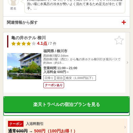
洗い場に水風呂の冷水が勢いよく流れて来るため足元が冷たく苦
手。…
匿名
関連情報から探す
亀の井ホテル 柳川
お気に入
りに追加
4.1点
/ 7 件
福岡県 / 柳川市
西鉄柳川駅2.04km
西鉄柳川駅（西口）から亀の井ホテル柳川行き堀川バスで
約3km（約15…
営業時間 11:00～21:00
入浴料金 600円～
日帰り
宿泊
格安（1,000円以下）
クーポンあり
楽天トラベルの宿泊プランを見る
入浴料割引
クーポン
通常
600円
→
500円（100円お得！）