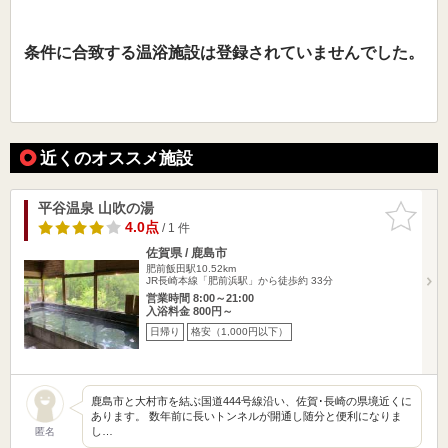
条件に合致する温浴施設は登録されていませんでした。
近くのオススメ施設
平谷温泉 山吹の湯
お気に入
りに追加
4.0点
/ 1 件
佐賀県 / 鹿島市
肥前飯田駅10.52km
JR長崎本線「肥前浜駅」から徒歩約 33分
営業時間 8:00～21:00
入浴料金 800円～
日帰り
格安（1,000円以下）
鹿島市と大村市を結ぶ国道444号線沿い、佐賀･長崎の県境近くに
あります。 数年前に長いトンネルが開通し随分と便利になりま
し…
匿名