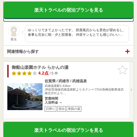
楽天トラベルの宿泊プランを見る
ゆっくりできてよかったです。 部屋風呂からも景色が望めるし、
食事も完全に朝・夕と部屋食。 仲居サンもとても感じのいい…
匿名
関連情報から探す
御船山楽園ホテル らかんの湯
お気に入
りに追加
4.2点
/ 5 件
佐賀県 / 武雄市 / 武雄温泉
武雄温泉駅1.63km
JR佐世保線武雄温泉駅よりタクシーで5分長崎自動車道武
雄北方ICより…
営業時間
入浴料金 ～
日帰り
宿泊
美肌の湯
楽天トラベルの宿泊プランを見る