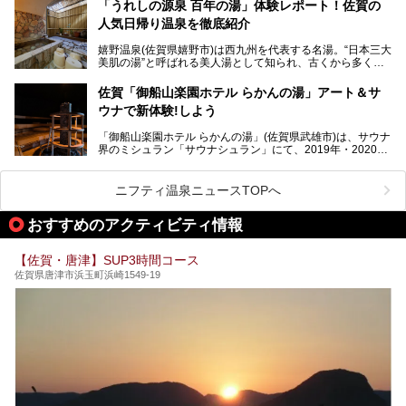
魅力です。有田焼や伊万里焼、唐津焼などのやきものが盛ん
「うれしの源泉 百年の湯」体験レポート！佐賀の
りたい場所ばかりですよ。
なことでも知られています。
人気日帰り温泉を徹底紹介
佐賀県にはまた、嬉野温泉や武雄温泉を筆頭に数多くの温泉
があります。泉質は多種多様で、「町の数ほど温泉がある」
嬉野温泉(佐賀県嬉野市)は西九州を代表する名湯。“日本三大
と言われるほど。今回は、そんな佐賀県で特におすすめのス
美肌の湯”と呼ばれる美人湯として知られ、古くから多くの
ーパー銭湯をピックアップしました。
人々に利用され続けてきました。
中でも「うれしの源泉 百年の湯」は、嬉野温泉では数少な
佐賀「御船山楽園ホテル らかんの湯」アート＆サ
い日帰り入浴専門施設のひとつ。多くの常連客や観光客に親
ウナで新体験!しよう
しまれています。
「御船山楽園ホテル らかんの湯」(佐賀県武雄市)は、サウナ
今回は、地元九州在住のニフティ温泉ライターである筆者が
界のミシュラン「サウナシュラン」にて、2019年・2020
「うれしの源泉 百年の湯」を現地体験。定番の大浴場をは
年・2021年の3年連続でグランプリを獲得。名実ともに日本
じめ、人気の家族湯や食事(ランチ)まで、それらの全貌を徹
一のサウナと言っても過言ではありません。
底紹介します！
ニフティ温泉ニュースTOPへ
今回は、その大注目のサウナと温泉入浴施設を、男女別浴室
───
ごとに現地取材してきました！ さらには、御船山楽園で同
提供元：うれしの源泉 百年の湯【PR】
おすすめのアクティビティ情報
時開催中のチームラボ作品展も併せてご紹介。アート＆サウ
この記事はうれしの源泉 百年の湯のPRレポート記事です。
ナというかつてどこにも無かった組み合わせで、新体験!し
てみましょう。
【佐賀・唐津】SUP3時間コース
佐賀県唐津市浜玉町浜崎1549-19