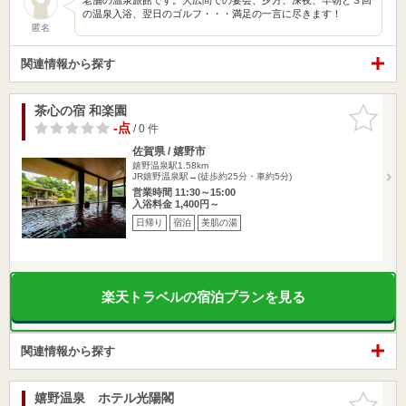
の温泉入浴、翌日のゴルフ・・・満足の一言に尽きます！
匿名
関連情報から探す
茶心の宿 和楽園
お気に入
りに追加
-点
/ 0 件
佐賀県 / 嬉野市
嬉野温泉駅1.58km
JR嬉野温泉駅→(徒歩約25分・車約5分)
営業時間 11:30～15:00
入浴料金 1,400円～
日帰り
宿泊
美肌の湯
楽天トラベルの宿泊プランを見る
関連情報から探す
嬉野温泉 ホテル光陽閣
お気に入