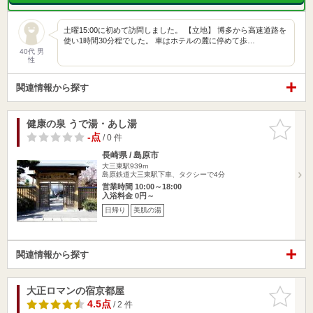
土曜15:00に初めて訪問しました。 【立地】 博多から高速道路を
使い1時間30分程でした。 車はホテルの麓に停めて歩…
40代 男
性
関連情報から探す
健康の泉 うで湯・あし湯
お気に入
りに追加
-点
/ 0 件
長崎県 / 島原市
大三東駅939m
島原鉄道大三東駅下車、タクシーで4分
営業時間 10:00～18:00
入浴料金 0円～
日帰り
美肌の湯
関連情報から探す
大正ロマンの宿京都屋
お気に入
りに追加
4.5点
/ 2 件