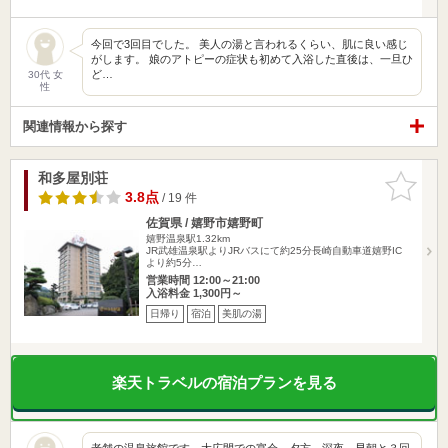
今回で3回目でした。 美人の湯と言われるくらい、肌に良い感じ
がします。 娘のアトピーの症状も初めて入浴した直後は、一旦ひ
ど…
30代 女
性
関連情報から探す
和多屋別荘
お気に入
りに追加
3.8点
/ 19 件
佐賀県 / 嬉野市嬉野町
嬉野温泉駅1.32km
JR武雄温泉駅よりJRバスにて約25分長崎自動車道嬉野IC
より約5分…
営業時間 12:00～21:00
入浴料金 1,300円～
日帰り
宿泊
美肌の湯
楽天トラベルの宿泊プランを見る
老舗の温泉旅館です。大広間での宴会、夕方、深夜、早朝と３回