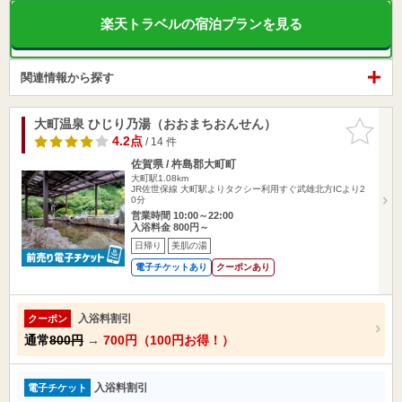
楽天トラベルの宿泊プランを見る
関連情報から探す
大町温泉 ひじり乃湯（おおまちおんせん）
お気に入
りに追加
4.2点
/ 14 件
佐賀県 / 杵島郡大町町
大町駅1.08km
JR佐世保線 大町駅よりタクシー利用すぐ武雄北方ICより2
0分
営業時間 10:00～22:00
入浴料金 800円～
日帰り
美肌の湯
電子チケットあり
クーポンあり
入浴料割引
クーポン
通常
800円
→
700円（100円お得！）
入浴料割引
電子チケット