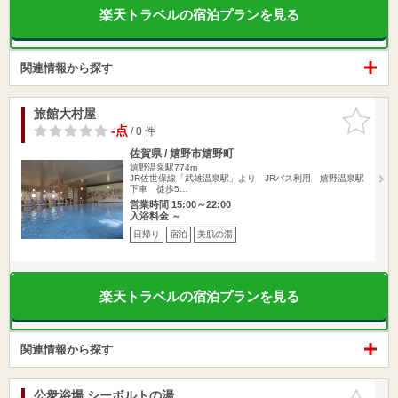
楽天トラベルの宿泊プランを見る
関連情報から探す
旅館大村屋
お気に入
りに追加
-点
/ 0 件
佐賀県 / 嬉野市嬉野町
嬉野温泉駅774m
JR佐世保線「武雄温泉駅」より JRバス利用 嬉野温泉駅
下車 徒歩5…
営業時間 15:00～22:00
入浴料金 ～
日帰り
宿泊
美肌の湯
楽天トラベルの宿泊プランを見る
関連情報から探す
公衆浴場 シーボルトの湯
お気に入