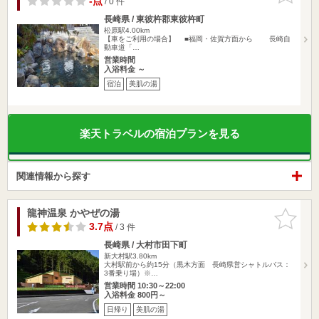
-点
/ 0 件
長崎県 / 東彼杵郡東彼杵町
松原駅4.00km
【車をご利用の場合】 ■福岡・佐賀方面から 長崎自
動車道「…
営業時間
入浴料金 ～
宿泊
美肌の湯
楽天トラベルの宿泊プランを見る
関連情報から探す
龍神温泉 かやぜの湯
お気に入
りに追加
3.7点
/ 3 件
長崎県 / 大村市田下町
新大村駅3.80km
大村駅前から約15分（黒木方面 長崎県営シャトルバス：
3番乗り場）※…
営業時間 10:30～22:00
入浴料金 800円～
日帰り
美肌の湯