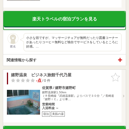
楽天トラベルの宿泊プランを見る
小さな宿ですが、マッサージチェアが無料だったり図書コーナー
があったりコーヒー無料など独自でサービスをしているところに
好感。…
匿名
関連情報から探す
嬉野温泉 ビジネス旅館千代乃屋
お気に入
りに追加
-点
/ 0 件
佐賀県 / 嬉野市嬉野町
嬉野温泉駅1.50km
ＪＲ長崎線『武雄温泉駅』よりバスで３０分『／長崎道
『嬉野ＩＣ』より車…
営業時間
入浴料金 ～
宿泊
美肌の湯