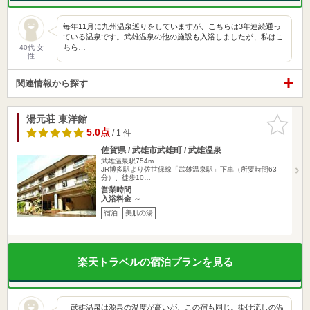
毎年11月に九州温泉巡りをしていますが、こちらは3年連続通っ
ている温泉です。武雄温泉の他の施設も入浴しましたが、私はこ
ちら…
40代 女
性
関連情報から探す
湯元荘 東洋館
お気に入
りに追加
5.0点
/ 1 件
佐賀県 / 武雄市武雄町 / 武雄温泉
武雄温泉駅754m
JR博多駅より佐世保線「武雄温泉駅」下車（所要時間63
分）、徒歩10…
営業時間
入浴料金 ～
宿泊
美肌の湯
楽天トラベルの宿泊プランを見る
武雄温泉は源泉の温度が高いが、この宿も同じ。掛け流しの温