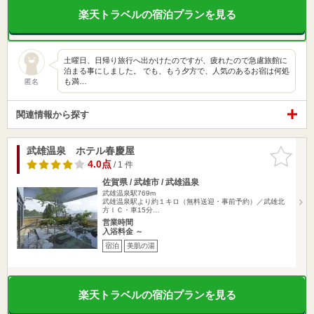
楽天トラベルの宿泊プランを見る
土曜日、日帰り旅行へ出かけたのですが、疲れたので急慮旅館に
泊まる事にしました。 でも、もう夕方で、人気のあるお宿は何処
も満…
匿名
関連情報から探す
武雄温泉 ホテル春慶屋
お気に入
りに追加
4.0点
/ 1 件
佐賀県 / 武雄市 / 武雄温泉
武雄温泉駅769m
武雄温泉駅より約１キロ（無料送迎・事前予約）／武雄北
方ＩＣ・車15分…
営業時間
入浴料金 ～
宿泊
美肌の湯
楽天トラベルの宿泊プランを見る