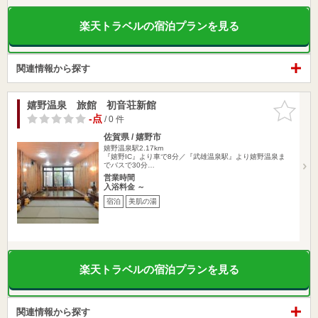
楽天トラベルの宿泊プランを見る
関連情報から探す
嬉野温泉 旅館 初音荘新館
お気に入
りに追加
-点
/ 0 件
佐賀県 / 嬉野市
嬉野温泉駅2.17km
『嬉野IC』より車で8分／『武雄温泉駅』より嬉野温泉ま
でバスで30分…
営業時間
入浴料金 ～
宿泊
美肌の湯
楽天トラベルの宿泊プランを見る
関連情報から探す