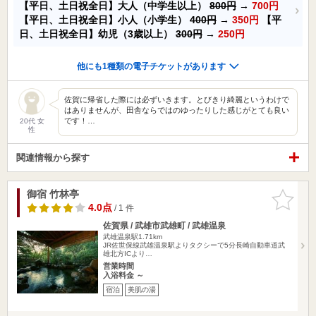
【平日、土日祝全日】大人（中学生以上）
800円
→
700円
【平日、土日祝全日】小人（小学生）
400円
→
350円
【平
日、土日祝全日】幼児（3歳以上）
300円
→
250円
他にも1種類の電子チケットがあります
佐賀に帰省した際には必ずいきます。とびきり綺麗というわけで
はありませんが、田舎ならではのゆったりした感じがとても良い
です！…
20代 女
性
関連情報から探す
御宿 竹林亭
お気に入
りに追加
4.0点
/ 1 件
佐賀県 / 武雄市武雄町 / 武雄温泉
武雄温泉駅1.71km
JR佐世保線武雄温泉駅よりタクシーで5分長崎自動車道武
雄北方ICより…
営業時間
入浴料金 ～
宿泊
美肌の湯