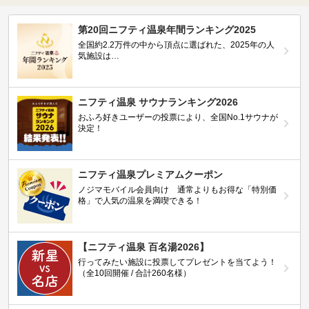
第20回ニフティ温泉年間ランキング2025
全国約2.2万件の中から頂点に選ばれた、2025年の人
気施設は…
ニフティ温泉 サウナランキング2026
おふろ好きユーザーの投票により、全国No.1サウナが
決定！
ニフティ温泉プレミアムクーポン
ノジマモバイル会員向け 通常よりもお得な「特別価
格」で人気の温泉を満喫できる！
【ニフティ温泉 百名湯2026】
行ってみたい施設に投票してプレゼントを当てよう！
（全10回開催 / 合計260名様）