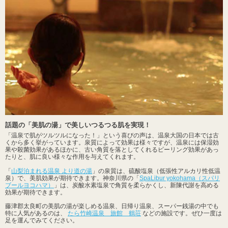
話題の「美肌の湯」で美しいつるつる肌を実現！
「温泉で肌がツルツルになった！」という喜びの声は、温泉大国の日本では古
くから多く挙がっています。泉質によって効果は様々ですが、温泉には保湿効
果や殺菌効果があるほかに、古い角質を落としてくれるピーリング効果があっ
たりと、肌に良い様々な作用を与えてくれます。
「
山梨泊まれる温泉 より道の湯
」の泉質は、硫酸塩泉（低張性アルカリ性低温
泉）で、美肌効果が期待できます。神奈川県の「
SpaLibur yokohama（スパリ
ブールヨコハマ）
」は、炭酸水素塩泉で角質を柔らかくし、新陳代謝を高める
効果が期待できます。
藤津郡太良町の美肌の湯が楽しめる温泉、日帰り温泉、スーパー銭湯の中でも
特に人気があるのは、
たら竹崎温泉 旅館 鶴荘
などの施設です。ぜひ一度は
足を運んでみてください。