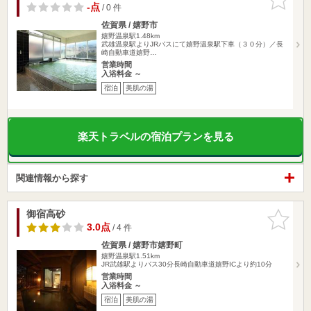
りに追加
-点
/ 0 件
佐賀県 / 嬉野市
嬉野温泉駅1.48km
武雄温泉駅よりJRバスにて嬉野温泉駅下車（３０分）／長
崎自動車道嬉野…
営業時間
入浴料金 ～
宿泊
美肌の湯
楽天トラベルの宿泊プランを見る
関連情報から探す
御宿高砂
お気に入
りに追加
3.0点
/ 4 件
佐賀県 / 嬉野市嬉野町
嬉野温泉駅1.51km
JR武雄駅よりバス30分長崎自動車道嬉野ICより約10分
営業時間
入浴料金 ～
宿泊
美肌の湯