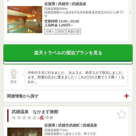
佐賀県 / 武雄市 / 武雄温泉
武雄温泉駅698m
武雄温泉駅から徒歩8分九州自動車道武雄北方ICから車で7
分
営業時間 13:00～22:00
入浴料金 1,000円～
日帰り
宿泊
美肌の湯
楽天トラベルの宿泊プランを見る
今年の３月に行きました。 大人３人、幼児３人で宿泊しました。
まず、部屋の広さに驚きました！これだけの人数で１５畳！！な
おか…
匿名
関連情報から探す
武雄温泉 なかます旅館
お気に入
りに追加
-点
/ 0 件
佐賀県 / 武雄市武雄町 / 武雄温泉
武雄温泉駅712m
武雄温泉駅から徒歩１０分、車で３分