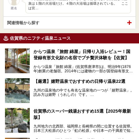
泉は１階の大浴場だけ。４階の大浴場は循環されている。 ここ
は宮…
匿名
関連情報から探す
佐賀県のニフティ温泉ニュース
からつ温泉「旅館 綿屋」日帰り入浴レビュー！国
登録有形文化財の名宿でプチ贅沢体験を【佐賀】
からつ温泉「旅館 綿屋」(佐賀県唐津市)は、明治9年(1876
年)創業の老舗宿。2014年には建物の一部が国登録有形文化
財に登録され、この地でもとりわけ格式高い宿の一つです。
しかし良質の自家源泉を所有し、日帰り入浴が可能な点はあ
【厳選】嬉野温泉でおすすめの日帰り温泉22選
まり知られていません。近寄りがたいほどの敷居の高いイメ
ージとは反して、実は温かみある接客が特徴の名宿です。
九州の温泉地の中でも有名な温泉地の一つが「嬉野温泉」。
読み方は嬉野（うれしの）です。
文化財のラグジュアリー名宿で、お得にプチ贅沢体験を。今
日本三大美肌の湯で、入ると肌がツルツルスベスベになりま
回は「旅館 綿屋」の日帰り温泉を中心にレビューします！
すよ。
温泉街には特産の嬉野茶がいただけるお茶屋さんがあった
佐賀県のスーパー銭湯おすすめ15選【2025年最新
り、「美肌祈願」ができる豊玉姫神社があったりと見どころ
満載。
版】
温泉も日帰り温泉施設から老舗の旅館までバラエティに富ん
でいて、老若男女、家族からカップルまで満喫できます。
九州地方の北西部、福岡県と長崎県の間に位置する佐賀県。
時間がゆっくりと流れ、観光も楽しめる嬉野温泉、その中で
日本三大松原のひとつ「虹の松原」や日本一の干満差で知ら
も人気の日帰り温泉を紹介します！
れる有明海の干潟、玄界灘に面した棚田などの美しい風景が
泉質はもちろん、施設も充実している所が多く、いくつも回