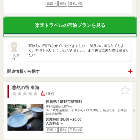
日帰り
宿泊
美肌の湯
楽天トラベルの宿泊プランを見る
家族4人で宿泊させていただきました。 温泉のお湯もとてもよ
く、料理もおいしくいただきました。 また佐賀に来た際は泊まり
たい…
30代 女
性
関連情報から探す
悠然の宿 東海
お気に入
りに追加
-点
/ 0 件
佐賀県 / 嬉野市嬉野町
嬉野温泉駅1.87km
JR「武雄温泉駅」下車からバスで30分。徒歩3分。長崎自
動車道嬉野I…
営業時間 10:00～20:00
入浴料金 ～
日帰り
宿泊
美肌の湯