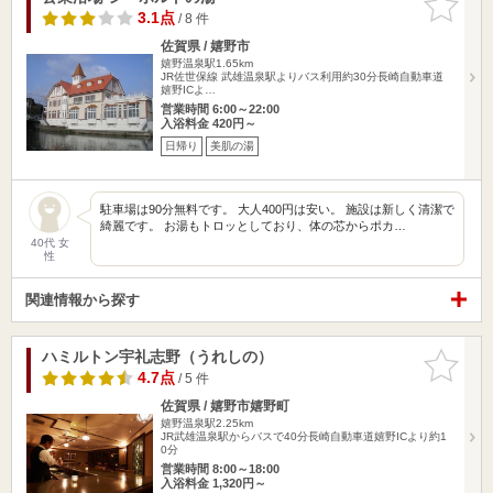
りに追加
3.1点
/ 8 件
佐賀県 / 嬉野市
嬉野温泉駅1.65km
JR佐世保線 武雄温泉駅よりバス利用約30分長崎自動車道
嬉野ICよ…
営業時間 6:00～22:00
入浴料金 420円～
日帰り
美肌の湯
駐車場は90分無料です。 大人400円は安い。 施設は新しく清潔で
綺麗です。 お湯もトロッとしており、体の芯からポカ…
40代 女
性
関連情報から探す
ハミルトン宇礼志野（うれしの）
お気に入
りに追加
4.7点
/ 5 件
佐賀県 / 嬉野市嬉野町
嬉野温泉駅2.25km
JR武雄温泉駅からバスで40分長崎自動車道嬉野ICより約1
0分
営業時間 8:00～18:00
入浴料金 1,320円～