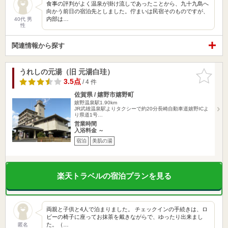
食事の評判がよく温泉が掛け流しであったことから、九十九島へ
向かう前日の宿泊先としました。佇まいは民宿そのものですが、
内部は…
40代 男
性
関連情報から探す
うれしの元湯（旧 元湯白珪）
お気に入
りに追加
3.5点
/ 4 件
佐賀県 / 嬉野市嬉野町
嬉野温泉駅1.90km
JR武雄温泉駅よりタクシーで約20分長崎自動車道嬉野ICよ
り県道1号…
営業時間
入浴料金 ～
宿泊
美肌の湯
楽天トラベルの宿泊プランを見る
両親と子供と4人で泊まりました。 チェックインの手続きは、ロ
ビーの椅子に座ってお抹茶を戴きながらで、ゆったり出来まし
た。（…
匿名