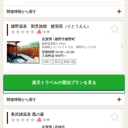
関連情報から探す
嬉野温泉 割烹旅館 鯉登苑（りとうえん）
お気に入
りに追加
-点
/ 0 件
佐賀県 / 嬉野市嬉野町
嬉野温泉駅2.43km
武雄駅よりバスで２０分 嬉野ICより５分
営業時間 16:00～21:00
入浴料金 900円～
日帰り
宿泊
美肌の湯
楽天トラベルの宿泊プランを見る
関連情報から探す
奥武雄温泉 風の森
お気に入
りに追加
-点
/ 0 件
佐賀県 / 武雄市