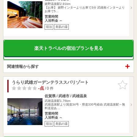
嬉野温泉駅2.91km
【お車】 嬉野インターよりお車で3分 武雄南インターより
お車で5…
営業時間
入浴料金 ～
宿泊
美肌の湯
楽天トラベルの宿泊プランを見る
関連情報から探す
うらり武雄ガーデンテラススパリゾート
お気に入
りに追加
-点
/ 0 件
佐賀県 / 武雄市 / 武雄温泉
武雄温泉駅1.76km
武雄温泉駅より国道34号・県道330号経由 武雄温泉駅～無
料送迎あ…
営業時間
入浴料金 ～
宿泊
美肌の湯