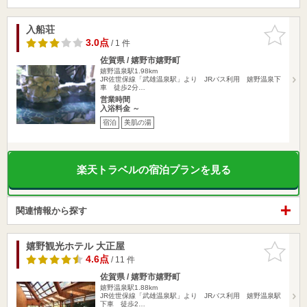
入船荘
お気に入
りに追加
3.0点
/ 1 件
佐賀県 / 嬉野市嬉野町
嬉野温泉駅1.98km
JR佐世保線「武雄温泉駅」より JRバス利用 嬉野温泉下
車 徒歩2分…
営業時間
入浴料金 ～
宿泊
美肌の湯
楽天トラベルの宿泊プランを見る
関連情報から探す
嬉野観光ホテル 大正屋
お気に入
りに追加
4.6点
/ 11 件
佐賀県 / 嬉野市嬉野町
嬉野温泉駅1.88km
JR佐世保線「武雄温泉駅」より JRバス利用 嬉野温泉駅
下車 徒歩2…