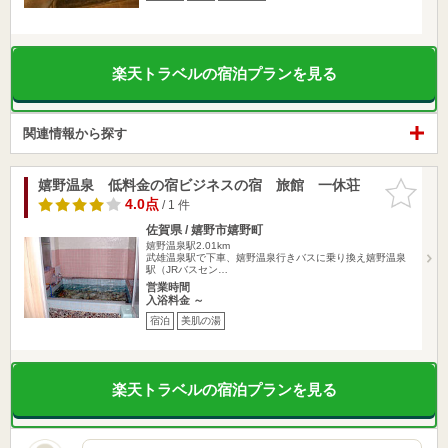
楽天トラベルの宿泊プランを見る
関連情報から探す
嬉野温泉 低料金の宿ビジネスの宿 旅館 一休荘
お気に入
りに追加
4.0点
/ 1 件
佐賀県 / 嬉野市嬉野町
嬉野温泉駅2.01km
武雄温泉駅で下車、嬉野温泉行きバスに乗り換え嬉野温泉
駅（JRバスセン…
営業時間
入浴料金 ～
宿泊
美肌の湯
楽天トラベルの宿泊プランを見る