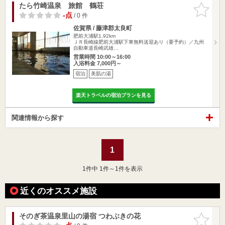
たら竹崎温泉 旅館 鶴荘
お気に入
りに追加
-点
/ 0 件
佐賀県 / 藤津郡太良町
肥前大浦駅1.92km
ＪＲ長崎線肥前大浦駅下車無料送迎あり（要予約）／九州
自動車道長崎武雄…
営業時間 10:00～16:00
入浴料金 7,000円～
宿泊
美肌の湯
楽天トラベルの宿泊プランを見る
関連情報から探す
1
1
件中 1件～1件を表示
近くのオススメ施設
そのぎ茶温泉里山の湯宿 つわぶきの花
お気に入
りに追加