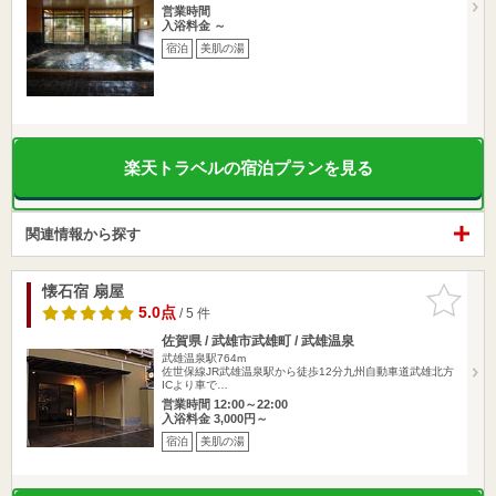
営業時間
入浴料金 ～
宿泊
美肌の湯
楽天トラベルの宿泊プランを見る
関連情報から探す
懐石宿 扇屋
お気に入
りに追加
5.0点
/ 5 件
佐賀県 / 武雄市武雄町 / 武雄温泉
武雄温泉駅764m
佐世保線JR武雄温泉駅から徒歩12分九州自動車道武雄北方
ICより車で…
営業時間 12:00～22:00
入浴料金 3,000円～
宿泊
美肌の湯