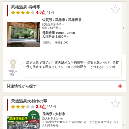
武雄温泉 柄崎亭
お気に入
りに追加
4.0点
/ 1 件
佐賀県 / 武雄市 / 武雄温泉
武雄温泉駅842m
県道253号経由
営業時間 10:00～23:00
入浴料金 3,900円～
日帰り
子連れOK
武雄温泉で貸切の半露天風呂なら柄崎亭へ 嬉野温泉と並び、佐賀
県を代表する温泉として知られる武雄温泉。そのまさにシンボ…
50代～
男性
関連情報から探す
天然温泉大村ゆの華
お気に入
りに追加
3.3点
/ 23 件
長崎県 / 大村市
新大村駅2.24km
JR大村線大村駅からバス利用20分、または長崎空港よりバ
ス利用3分長…