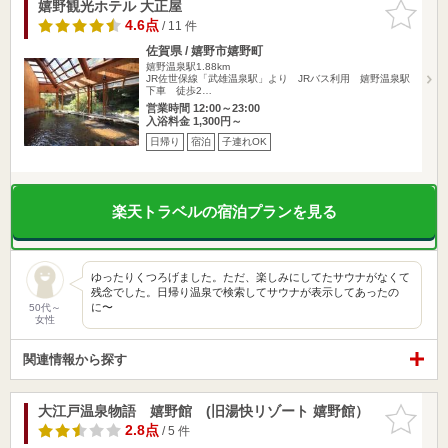
嬉野観光ホテル 大正屋
お気に入
りに追加
4.6点
/ 11 件
佐賀県 / 嬉野市嬉野町
嬉野温泉駅1.88km
JR佐世保線「武雄温泉駅」より JRバス利用 嬉野温泉駅
下車 徒歩2…
営業時間 12:00～23:00
入浴料金 1,300円～
日帰り
宿泊
子連れOK
楽天トラベルの宿泊プランを見る
ゆったりくつろげました。ただ、楽しみにしてたサウナがなくて
残念でした。日帰り温泉で検索してサウナが表示してあったの
に〜
50代～
女性
関連情報から探す
大江戸温泉物語 嬉野館 (旧湯快リゾート 嬉野館）
お気に入
りに追加
2.8点
/ 5 件