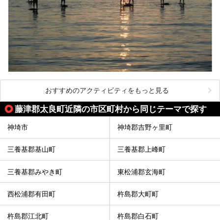
おすすめのアクティビティをもっと見る
藤津郡太良町近隣の市区町村から同じテーマで探す
神埼市
神埼郡吉野ヶ里町
三養基郡基山町
三養基郡上峰町
三養基郡みやき町
東松浦郡玄海町
西松浦郡有田町
杵島郡大町町
杵島郡江北町
杵島郡白石町