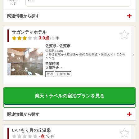
女性
関連情報から探す
サガシティホテル
お気に入
りに追加
3.0点
/ 1 件
佐賀県 / 佐賀市
佐賀駅234m
ＪＲ佐賀駅から徒歩5分 長崎自動車道・佐賀大和ＩＣから
１５分
営業時間
入浴料金 ～
宿泊
子連れOK
楽天トラベルの宿泊プランを見る
関連情報から探す
いいもり月の丘温泉
お気に入
りに追加
-点
/ 0 件