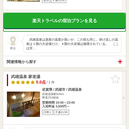
宿泊
子連れOK
楽天トラベルの宿泊プランを見る
武雄温泉は源泉の温度が高いが、この宿も同じ。掛け流しの温
泉は１階の大浴場だけ。４階の大浴場は循環されている。 ここ
は宮…
匿名
関連情報から探す
武雄温泉 家老湯
お気に入
りに追加
5.0点
/ 1 件
佐賀県 / 武雄市 / 武雄温泉
武雄温泉駅839m
県道253経由
営業時間 10:00～23:00
入浴料金 3,500円～
日帰り
子連れOK