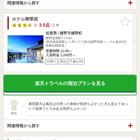
関連情報から探す
ホテル華翠苑
お気に入
りに追加
3.5点
/ 2 件
佐賀県 / 嬉野市嬉野町
嬉野温泉駅2.11km
JR武雄温泉駅よりJRバスで終点嬉野温泉へ。のち徒歩5分
長崎自動車道…
営業時間 12:00～
入浴料金 1,200円～
日帰り
宿泊
子連れOK
楽天トラベルの宿泊プランを見る
展望露天は風呂は火照った身体が気持ちよかった月も見えてゆっ
たり温泉でとろみある気持ちよかった
匿名
関連情報から探す