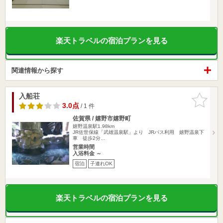
楽天トラベルの宿泊プランを見る
関連情報から探す
入船荘
お気に入
りに追加
3.0点
/ 1 件
佐賀県 / 嬉野市嬉野町
嬉野温泉駅1.98km
JR佐世保線「武雄温泉駅」より JRバス利用 嬉野温泉下
車 徒歩2分…
営業時間
入浴料金 ～
宿泊
子連れOK
楽天トラベルの宿泊プランを見る