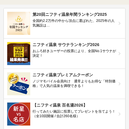
第20回ニフティ温泉年間ランキング2025
全国約2.2万件の中から頂点に選ばれた、2025年の人
気施設は…
ニフティ温泉 サウナランキング2026
おふろ好きユーザーの投票により、全国No.1サウナが
決定！
ニフティ温泉プレミアムクーポン
ノジマモバイル会員向け 通常よりもお得な「特別価
格」で人気の温泉を満喫できる！
【ニフティ温泉 百名湯2026】
行ってみたい施設に投票してプレゼントを当てよう！
（全10回開催 / 合計260名様）