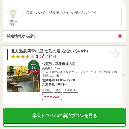
泉質はいいです 値段が上がったのがざんねんです
50代～
男性
関連情報から探す
北方温泉四季の里 七彩の湯(なないろのゆ）
お気に入
りに追加
3.5点
/ 19 件
佐賀県 / 武雄市北方町
高橋駅2.13km
JR佐世保線武雄温泉駅からタクシーで8分、送迎有り（15
名様以上・要…
営業時間 10:00～22:00
入浴料金 800円～
日帰り
宿泊
子連れOK
クーポンあり
楽天トラベルの宿泊プランを見る