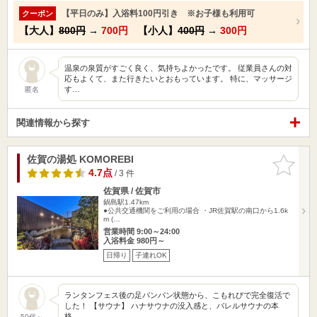
【平日のみ】入浴料100円引き ※お子様も利用可
クーポン
【大人】
800円
→
700円
【小人】
400円
→
300円
温泉の泉質がすごく良く、気持ちよかったです。 従業員さんの対
応もよくて、また行きたいとおもっています。 特に、マッサージ
す…
匿名
関連情報から探す
佐賀の湯処 KOMOREBI
お気に入
りに追加
4.7点
/ 3 件
佐賀県 / 佐賀市
鍋島駅1.47km
●公共交通機関をご利用の場合 ・JR佐賀駅の南口から1.6k
m (…
営業時間 9:00～24:00
入浴料金 980円～
日帰り
子連れOK
ランタンフェス後の足パンパン状態から、こもれびで完全復活で
した！ 【サウナ】 ハナサウナの没入感と、バレルサウナの本
格…
50代～