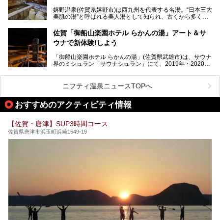
があります。泉質は多種多様で、「町の数ほど温泉がある」
嬉野温泉(佐賀県嬉野市)は西九州を代表する名湯。“日本三大
と言われるほど。今回は、そんな佐賀県で特におすすめのス
美肌の湯”と呼ばれる美人湯として知られ、古くから多くの
ーパー銭湯をピックアップしました。
人々に利用され続けてきました。
中でも「うれしの源泉 百年の湯」は、嬉野温泉では数少な
佐賀「御船山楽園ホテル らかんの湯」アート＆サ
い日帰り入浴専門施設のひとつ。多くの常連客や観光客に親
ウナで新体験!しよう
しまれています。
「御船山楽園ホテル らかんの湯」(佐賀県武雄市)は、サウナ
今回は、地元九州在住のニフティ温泉ライターである筆者が
界のミシュラン「サウナシュラン」にて、2019年・2020
「うれしの源泉 百年の湯」を現地体験。定番の大浴場をは
年・2021年の3年連続でグランプリを獲得。名実ともに日本
じめ、人気の家族湯や食事(ランチ)まで、それらの全貌を徹
一のサウナと言っても過言ではありません。
底紹介します！
ニフティ温泉ニュースTOPへ
今回は、その大注目のサウナと温泉入浴施設を、男女別浴室
───
ごとに現地取材してきました！ さらには、御船山楽園で同
提供元：うれしの源泉 百年の湯【PR】
おすすめのアクティビティ情報
時開催中のチームラボ作品展も併せてご紹介。アート＆サウ
この記事はうれしの源泉 百年の湯のPRレポート記事です。
ナというかつてどこにも無かった組み合わせで、新体験!し
てみましょう。
【佐賀・唐津】SUP3時間コース
佐賀県唐津市浜玉町浜崎1549-19