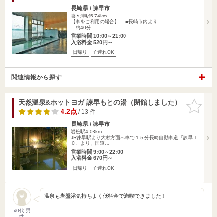
長崎県 / 諫早市
喜々津駅5.74km
【車をご利用の場合】 ■長崎市内より
約40分 …
営業時間 10:00～21:00
入浴料金 520円～
日帰り
子連れOK
関連情報から探す
天然温泉&ホットヨガ 諫早もとの湯（閉館しました）
お気に入
りに追加
4.2点
/ 13 件
長崎県 / 諫早市
岩松駅4.03km
JR諫早駅より大村方面へ車で１５分長崎自動車道『諫早Ｉ
Ｃ』より、国道…
営業時間 9:00～22:00
入浴料金 670円～
日帰り
子連れOK
温泉も岩盤浴気持ちよく低料金で満喫できました‼️
40代 男
性