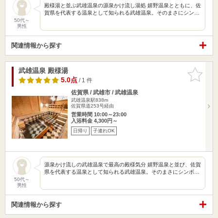
殿様湯と並ぶ武雄温泉の源泉かけ流し湯処 嬉野温泉とともに、佐
賀県を代表する温泉として知られる武雄温泉。そのまさにシン…
50代～
男性
関連情報から探す
武雄温泉 殿様湯
お気に入
りに追加
5.0点
/ 1 件
佐賀県 / 武雄市 / 武雄温泉
武雄温泉駅838m
佐賀県道253号経由
営業時間 10:00～23:00
入浴料金 4,300円～
日帰り
子連れOK
源泉かけ流しの武雄温泉で最高の殿様気分 嬉野温泉と並び、佐賀
県を代表する温泉として知られる武雄温泉。そのまさにシンボ…
50代～
男性
関連情報から探す