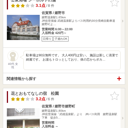
りに追加
3.1点
/ 8 件
佐賀県 / 嬉野市
嬉野温泉駅1.65km
JR佐世保線 武雄温泉駅よりバス利用約30分長崎自動車道
嬉野ICよ…
営業時間 6:00～22:00
入浴料金 420円～
日帰り
子連れOK
駐車場は90分無料です。 大人400円は安い。 施設は新しく清潔で
綺麗です。 お湯もトロッとしており、体の芯からポカ…
40代 女
性
関連情報から探す
花とおもてなしの宿 松園
お気に入
りに追加
3.2点
/ 6 件
佐賀県 / 嬉野市嬉野町
嬉野温泉駅1.80km
JR佐世保線「武雄温泉駅」より JRバス利用 嬉野温泉駅
下車 徒歩5…
営業時間
入浴料金 ～