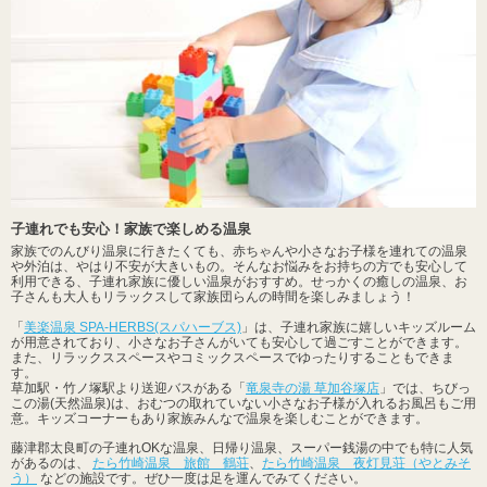
子連れでも安心！家族で楽しめる温泉
家族でのんびり温泉に行きたくても、赤ちゃんや小さなお子様を連れての温泉
や外泊は、やはり不安が大きいもの。そんなお悩みをお持ちの方でも安心して
利用できる、子連れ家族に優しい温泉がおすすめ。せっかくの癒しの温泉、お
子さんも大人もリラックスして家族団らんの時間を楽しみましょう！
「
美楽温泉 SPA-HERBS(スパハーブス)
」は、子連れ家族に嬉しいキッズルーム
が用意されており、小さなお子さんがいても安心して過ごすことができます。
また、リラックススペースやコミックスペースでゆったりすることもできま
す。
草加駅・竹ノ塚駅より送迎バスがある「
竜泉寺の湯 草加谷塚店
」では、ちびっ
この湯(天然温泉)は、おむつの取れていない小さなお子様が入れるお風呂もご用
意。キッズコーナーもあり家族みんなで温泉を楽しむことができます。
藤津郡太良町の子連れOKな温泉、日帰り温泉、スーパー銭湯の中でも特に人気
があるのは、
たら竹崎温泉 旅館 鶴荘
、
たら竹崎温泉 夜灯見荘（やとみそ
う）
などの施設です。ぜひ一度は足を運んでみてください。