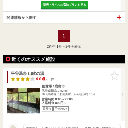
楽天トラベルの宿泊プランを見る
関連情報から探す
1
2
件中 1件～2件を表示
近くのオススメ施設
平谷温泉 山吹の湯
お気に入
りに追加
4.0点
/ 1 件
佐賀県 / 鹿島市
肥前飯田駅10.52km
JR長崎本線「肥前浜駅」から徒歩約 33分
営業時間 8:00～21:00
入浴料金 800円～
日帰り
子連れOK