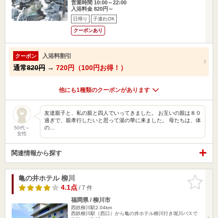
営業時間 10:00～22:00
入浴料金 820円～
日帰り
子連れOK
クーポンあり
入浴料割引
クーポン
通常
820円
→
720円（100円お得！）
他にも1種類のクーポンがあります
友達親子と、私の親と四人でいってきました。 お互いの親は８０
過ぎで、親孝行したいと思って湯の華に来ました。 母たちは、体
の…
50代～
女性
関連情報から探す
亀の井ホテル 柳川
お気に入
りに追加
4.1点
/ 7 件
福岡県 / 柳川市
西鉄柳川駅2.04km
西鉄柳川駅（西口）から亀の井ホテル柳川行き堀川バスで