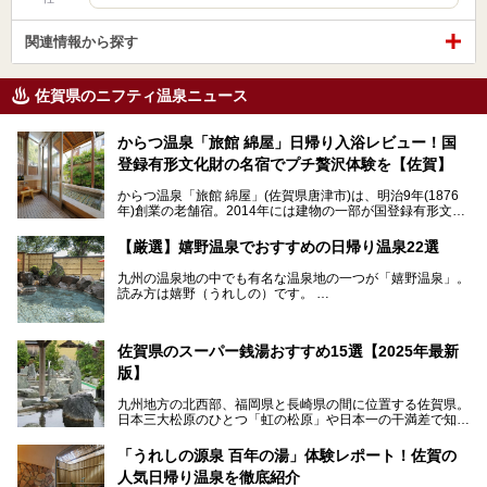
関連情報から探す
佐賀県のニフティ温泉ニュース
からつ温泉「旅館 綿屋」日帰り入浴レビュー！国
登録有形文化財の名宿でプチ贅沢体験を【佐賀】
からつ温泉「旅館 綿屋」(佐賀県唐津市)は、明治9年(1876
年)創業の老舗宿。2014年には建物の一部が国登録有形文化
財に登録され、この地でもとりわけ格式高い宿の一つです。
しかし良質の自家源泉を所有し、日帰り入浴が可能な点はあ
【厳選】嬉野温泉でおすすめの日帰り温泉22選
まり知られていません。近寄りがたいほどの敷居の高いイメ
ージとは反して、実は温かみある接客が特徴の名宿です。
九州の温泉地の中でも有名な温泉地の一つが「嬉野温泉」。
読み方は嬉野（うれしの）です。
文化財のラグジュアリー名宿で、お得にプチ贅沢体験を。今
日本三大美肌の湯で、入ると肌がツルツルスベスベになりま
回は「旅館 綿屋」の日帰り温泉を中心にレビューします！
すよ。
温泉街には特産の嬉野茶がいただけるお茶屋さんがあった
佐賀県のスーパー銭湯おすすめ15選【2025年最新
り、「美肌祈願」ができる豊玉姫神社があったりと見どころ
満載。
版】
温泉も日帰り温泉施設から老舗の旅館までバラエティに富ん
でいて、老若男女、家族からカップルまで満喫できます。
九州地方の北西部、福岡県と長崎県の間に位置する佐賀県。
時間がゆっくりと流れ、観光も楽しめる嬉野温泉、その中で
日本三大松原のひとつ「虹の松原」や日本一の干満差で知ら
も人気の日帰り温泉を紹介します！
れる有明海の干潟、玄界灘に面した棚田などの美しい風景が
泉質はもちろん、施設も充実している所が多く、いくつも回
魅力です。有田焼や伊万里焼、唐津焼などのやきものが盛ん
「うれしの源泉 百年の湯」体験レポート！佐賀の
りたい場所ばかりですよ。
なことでも知られています。
人気日帰り温泉を徹底紹介
佐賀県にはまた、嬉野温泉や武雄温泉を筆頭に数多くの温泉