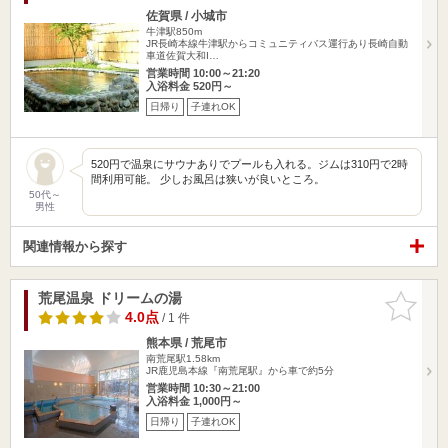
佐賀県 / 小城市
牛津駅850m
JR長崎本線牛津駅からコミュニティバス運行あり長崎自動
車道佐賀大和I…
営業時間 10:00～21:20
入浴料金 520円～
日帰り
子連れOK
520円で温泉にサウナありでプールも入れる。ジムは310円で2時
間利用可能。 少しお風呂は狭いが良いところ。
50代～
男性
関連情報から探す
荒尾温泉 ドリームの湯
お気に入
りに追加
4.0点
/ 1 件
熊本県 / 荒尾市
南荒尾駅1.58km
JR鹿児島本線『南荒尾駅』から車で約5分
営業時間 10:30～21:00
入浴料金 1,000円～
日帰り
子連れOK