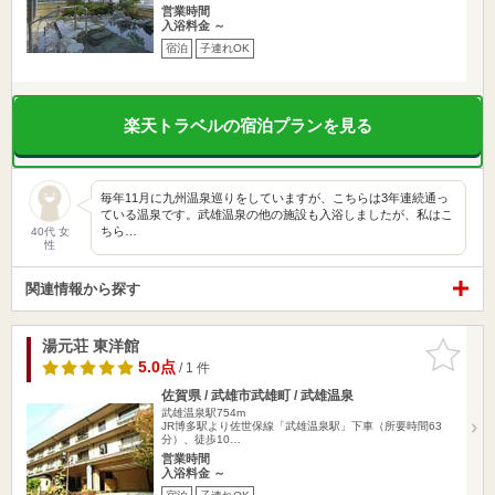
営業時間
入浴料金 ～
宿泊
子連れOK
楽天トラベルの宿泊プランを見る
毎年11月に九州温泉巡りをしていますが、こちらは3年連続通っ
ている温泉です。武雄温泉の他の施設も入浴しましたが、私はこ
ちら…
40代 女
性
関連情報から探す
湯元荘 東洋館
お気に入
りに追加
5.0点
/ 1 件
佐賀県 / 武雄市武雄町 / 武雄温泉
武雄温泉駅754m
JR博多駅より佐世保線「武雄温泉駅」下車（所要時間63
分）、徒歩10…
営業時間
入浴料金 ～