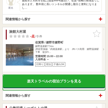
鹿島市と大村市を結ぶ国道444号線沿い、佐賀･長崎の県境近くに
あります。 数年前に長いトンネルが開通し随分と便利になりま
し…
匿名
関連情報から探す
旅館大村屋
お気に入
りに追加
-点
/ 0 件
佐賀県 / 嬉野市嬉野町
嬉野温泉駅774m
JR佐世保線「武雄温泉駅」より JRバス利用 嬉野温泉駅
下車 徒歩5…
営業時間 15:00～22:00
入浴料金 ～
日帰り
宿泊
子連れOK
楽天トラベルの宿泊プランを見る
関連情報から探す
公衆浴場 シーボルトの湯
お気に入