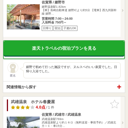
佐賀県 / 嬉野市
嬉野温泉駅1.82km
【車】長崎自動車道 嬉野ICより約5分 【電車】西九州新幹
線 嬉野…
営業時間 7:00～24:00
入浴料金 750円～
日帰り
宿泊
子連れOK
楽天トラベルの宿泊プランを見る
嬉野で初めて行った施設ですが、ヌルスベのいい泉質でした。日
帰り入浴でした。
匿名
関連情報から探す
武雄温泉 ホテル春慶屋
お気に入
りに追加
4.0点
/ 1 件
佐賀県 / 武雄市 / 武雄温泉
武雄温泉駅769m
武雄温泉駅より約１キロ（無料送迎・事前予約）／武雄北
方ＩＣ・車15分…