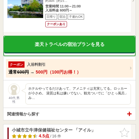
約3km（約15…
営業時間 11:00～21:00
入浴料金 600円～
日帰り
宿泊
子連れOK
クーポンあり
楽天トラベルの宿泊プランを見る
入浴料割引
クーポン
通常
600円
→
500円（100円お得！）
ホテルやってるだけあって、アメニティは充実してる。ロッカー
が小さめ。 湯質は私は嫌いでない。観光ついでに「ひとっ風呂」
み…
40代 男
性
関連情報から探す
小城市立牛津保健福祉センター 「アイル」
お気に入
りに追加
4.5点
/ 16 件