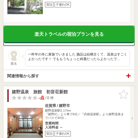
宿泊
子連れOK
楽天トラベルの宿泊プランを見る
一昨年の冬に家族でいきました 施設は結構古くて、温泉はすごく
よかったです！ でももうちょっと綺麗だったらよかったで…
匿名
関連情報から探す
嬉野温泉 旅館 初音荘新館
お気に入
りに追加
-点
/ 0 件
佐賀県 / 嬉野市
嬉野温泉駅2.17km
『嬉野IC』より車で8分／『武雄温泉駅』より嬉野温泉ま
でバスで30分…
営業時間
入浴料金 ～
宿泊
子連れOK