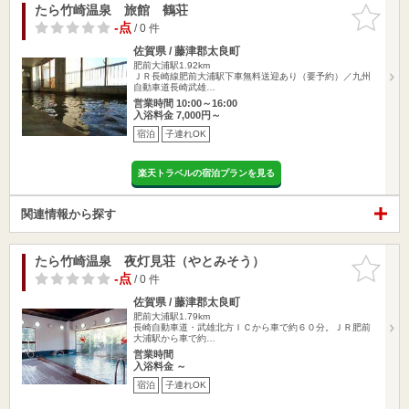
たら竹崎温泉 旅館 鶴荘
お気に入
りに追加
-点
/ 0 件
佐賀県 / 藤津郡太良町
肥前大浦駅1.92km
ＪＲ長崎線肥前大浦駅下車無料送迎あり（要予約）／九州
自動車道長崎武雄…
営業時間 10:00～16:00
入浴料金 7,000円～
宿泊
子連れOK
楽天トラベルの宿泊プランを見る
関連情報から探す
たら竹崎温泉 夜灯見荘（やとみそう）
お気に入
りに追加
-点
/ 0 件
佐賀県 / 藤津郡太良町
肥前大浦駅1.79km
長崎自動車道・武雄北方ＩＣから車で約６０分。ＪＲ肥前
大浦駅から車で約…
営業時間
入浴料金 ～
宿泊
子連れOK