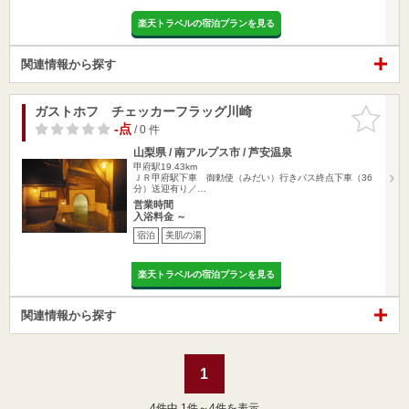
楽天トラベルの宿泊プランを見る
関連情報から探す
ガストホフ チェッカーフラッグ川崎
お気に入
りに追加
-点
/ 0 件
山梨県 / 南アルプス市 / 芦安温泉
甲府駅19.43km
ＪＲ甲府駅下車 御勅使（みだい）行きバス終点下車（36
分）送迎有り／…
営業時間
入浴料金 ～
宿泊
美肌の湯
楽天トラベルの宿泊プランを見る
関連情報から探す
1
4
件中 1件～4件を表示