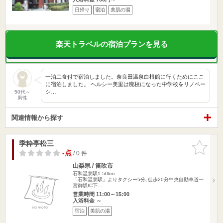
日帰り
宿泊
美肌の湯
楽天トラベルの宿泊プランを見る
一泊二食付で宿泊しました。奈良田温泉白根館に行くためにここ
に宿泊しました。 ヘルシー美里は廃校になった中学校をリノベー
シ…
50代～
男性
関連情報から探す
季粋亭松三
お気に入
りに追加
-点
/ 0 件
山梨県 / 笛吹市
石和温泉駅1.50km
「石和温泉駅」よりタクシー5分､徒歩20分中央自動車道一
宮御坂IC下…
営業時間 11:00～15:00
入浴料金 ～
宿泊
美肌の湯