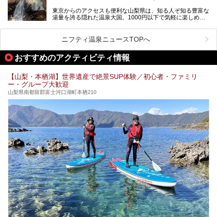
「はやぶさ温泉」が多くの人を惹きつける理由を詳しく解説
東京からのアクセスも便利な山梨県は、知る人ぞ知る豊富な
します。
湯量を誇る隠れた温泉大国。1000円以下で気軽に楽しめ
る、極上の源泉かけ流し日帰り温泉が点在しています。しか
も、これからの季節に嬉しい、じんわりと体の芯まで温ま
る“ぬる湯”が豊富なのも魅力。今回は、湯質も抜群で心ゆく
ニフティ温泉ニュースTOPへ
までリラックスできる山梨のお得な日帰り温泉を、実際体験
した感想と共に紹介します。
おすすめのアクティビティ情報
※ぬる湯とは35℃～39℃程度の体温に近いぬるめ温泉のこ
とです。
【山梨・本栖湖】世界遺産で絶景SUP体験／初心者・ファミリ
ー・グループ大歓迎
山梨県南都留郡富士河口湖町本栖210