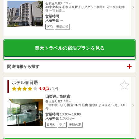
石和温泉駅2.55km
JR中央本線 石和温泉駅よりタクシー利用10分中央自動車
道 一宮御坂…
営業時間
入浴料金 ～
宿泊
美肌の湯
楽天トラベルの宿泊プランを見る
関連情報から探す
ホテル春日居
お気に入
りに追加
4.0点
/ 1 件
山梨県 / 笛吹市
春日居町駅1.48km
一宮御坂ICより国道137号経由 清水ICより国道52号、140
号…
営業時間 13:00～18:00
入浴料金 1,650円～
日帰り
宿泊
美肌の湯