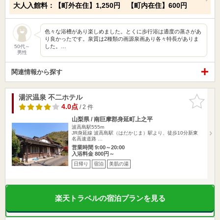
大人入館料：【町外在住】1,250円 【町内在住】600円
色々な浴槽があり楽しめました。とくに歩行浴は適度の蒸さがあ
り良かったです。泉質は2種類の画源泉画あり各々特長がありま
した。…
50代～
男性
関連情報から探す
湯沢温泉 不二ホテル
お気に入
りに追加
4.0点
/ 2 件
山梨県 / 南巨摩郡身延町上之平
波高島駅555m
JR身延線 波高島駅（はだかじま）駅より、徒歩10分新東
名高速道路 …
営業時間 9:00～20:00
入浴料金 800円～
日帰り
宿泊
美肌の湯
楽天トラベルの宿泊プランを見る