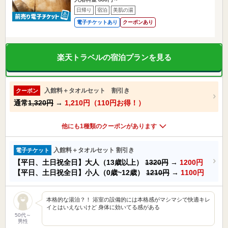
日帰り
宿泊
美肌の湯
電子チケットあり
クーポンあり
楽天トラベルの宿泊プランを見る
入館料＋タオルセット 割引き
クーポン
通常
1,320円
→
1,210円（110円お得！）
他にも1種類のクーポンがあります
入館料＋タオルセット 割引き
電子チケット
【平日、土日祝全日】大人（13歳以上）
1320円
→
1200円
【平日、土日祝全日】小人（0歳~12歳）
1210円
→
1100円
本格的な湯治？！ 浴室の設備的には本格感がマシマシで快適キレ
イとはいえないけど 身体に効いてる感がある
50代～
男性