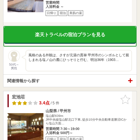
営業時間
入浴料金 ～
日帰り
宿泊
美肌の湯
楽天トラベルの宿泊プランを見る
風格のある外観は、さすが元湯の貫禄 甲州市のシンボルとして親
しまれる塩ノ山の麓にひっそりと佇む、明治36年（1903…
50代～
男性
関連情報から探す
宏池荘
お気に入
りに追加
3.4点
/ 5 件
山梨県 / 甲州市
塩山駅639m
JR中央線塩山駅北口下車､徒歩10分中央自動車道勝沼ICか
ら塩山方面…
営業時間 7:30～19:00
入浴料金 500円～
日帰り
宿泊
美肌の湯