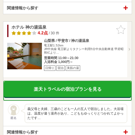
関連情報から探す
ホテル 神の湯温泉
お気に入
りに追加
4.2点
/ 30 件
山梨県 / 甲斐市 / 神の湯温泉
竜王駅1.52km
JR中央線 竜王駅よりタクシー利用5分中央自動車道 甲府昭
和ICより…
営業時間 11:00～21:30
入浴料金 1,000円～
日帰り
宿泊
美肌の湯
楽天トラベルの宿泊プランを見る
義父母と夫婦、三歳のこども一人の五人で宿泊しました。大浴場
は、温度が違う湯舟があり、こどももゆっくりとつかれてよかっ
たです…
匿名
関連情報から探す