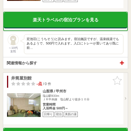
楽天トラベルの宿泊プランを見る
宏池荘(こうちそう)と読みます。宿泊施設ですが、温泉銭湯でも
あるようで、500円で入れます。入口にトレーが置いてあり既に
前…
～10代
女性
関連情報から探す
井筒屋別館
お気に入
りに追加
-点
/ 0 件
山梨県 / 甲州市
塩山駅633m
ＪＲ中央線 塩山駅より徒歩１０分
営業時間
入浴料金 500円～
日帰り
宿泊
美肌の湯