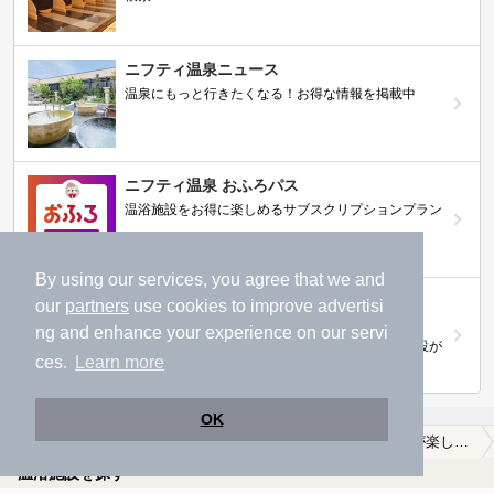
ニフティ温泉ニュース
温泉にもっと行きたくなる！お得な情報を掲載中
ニフティ温泉 おふろパス
温浴施設をお得に楽しめるサブスクリプションプラン
By using our services, you agree that we and
【ニフティライフスタイル株主優待のご案
our
partners
use cookies to improve advertisi
内】
ng and enhance your experience on our servi
株主優待制度で人気の温浴施設に行こう！対象施設が
ces.
Learn more
拡充されました！
OK
TOP
北陸・甲信越
山梨県
南アルプス市
美肌の湯が楽しめる南アルプス市の温泉、日帰り温泉、スーパー銭湯おすすめ
温浴施設を探す