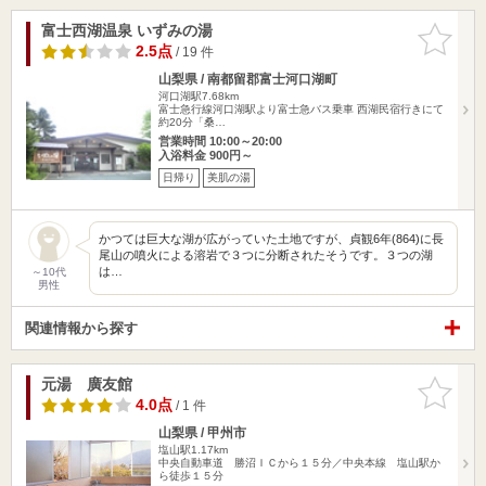
富士西湖温泉 いずみの湯
お気に入
りに追加
2.5点
/ 19 件
山梨県 / 南都留郡富士河口湖町
河口湖駅7.68km
富士急行線河口湖駅より富士急バス乗車 西湖民宿行きにて
約20分「桑…
営業時間 10:00～20:00
入浴料金 900円～
日帰り
美肌の湯
かつては巨大な湖が広がっていた土地ですが、貞観6年(864)に長
尾山の噴火による溶岩で３つに分断されたそうです。３つの湖
は…
～10代
男性
関連情報から探す
元湯 廣友館
お気に入
りに追加
4.0点
/ 1 件
山梨県 / 甲州市
塩山駅1.17km
中央自動車道 勝沼ＩＣから１５分／中央本線 塩山駅か
ら徒歩１５分