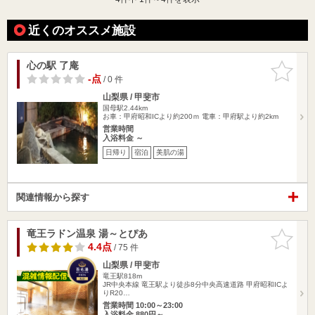
近くのオススメ施設
心の駅 了庵
お気に入
りに追加
-点
/ 0 件
山梨県 / 甲斐市
国母駅2.44km
お車：甲府昭和ICより約200ｍ 電車：甲府駅より約2km
営業時間
入浴料金 ～
日帰り
宿泊
美肌の湯
関連情報から探す
竜王ラドン温泉 湯～とぴあ
お気に入
りに追加
4.4点
/ 75 件
山梨県 / 甲斐市
竜王駅818m
JR中央本線 竜王駅より徒歩8分中央高速道路 甲府昭和ICよ
りR20…
営業時間 10:00～23:00
入浴料金 880円～