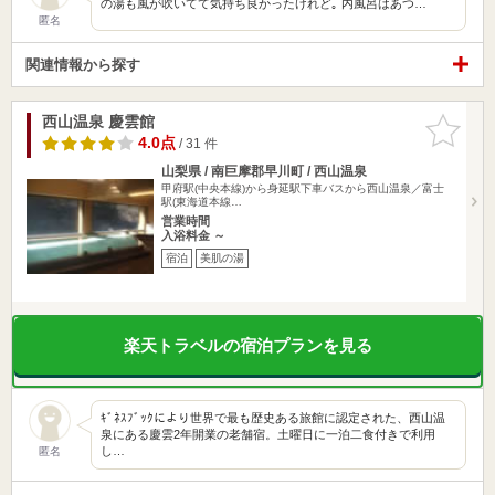
の湯も風が吹いてて気持ち良かったけれど｡ 内風呂はあつ…
匿名
関連情報から探す
西山温泉 慶雲館
お気に入
りに追加
4.0点
/ 31 件
山梨県 / 南巨摩郡早川町 / 西山温泉
甲府駅(中央本線)から身延駅下車バスから西山温泉／富士
駅(東海道本線…
営業時間
入浴料金 ～
宿泊
美肌の湯
楽天トラベルの宿泊プランを見る
ｷﾞﾈｽﾌﾞｯｸにより世界で最も歴史ある旅館に認定された、西山温
泉にある慶雲2年開業の老舗宿。土曜日に一泊二食付きで利用
し…
匿名