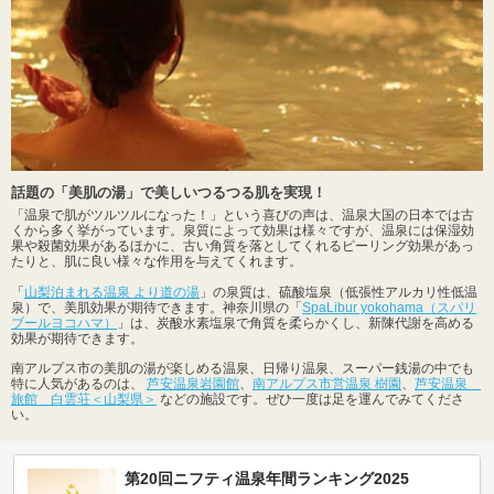
話題の「美肌の湯」で美しいつるつる肌を実現！
「温泉で肌がツルツルになった！」という喜びの声は、温泉大国の日本では古
くから多く挙がっています。泉質によって効果は様々ですが、温泉には保湿効
果や殺菌効果があるほかに、古い角質を落としてくれるピーリング効果があっ
たりと、肌に良い様々な作用を与えてくれます。
「
山梨泊まれる温泉 より道の湯
」の泉質は、硫酸塩泉（低張性アルカリ性低温
泉）で、美肌効果が期待できます。神奈川県の「
SpaLibur yokohama（スパリ
ブールヨコハマ）
」は、炭酸水素塩泉で角質を柔らかくし、新陳代謝を高める
効果が期待できます。
南アルプス市の美肌の湯が楽しめる温泉、日帰り温泉、スーパー銭湯の中でも
特に人気があるのは、
芦安温泉岩園館
、
南アルプス市営温泉 樹園
、
芦安温泉
旅館 白雲荘＜山梨県＞
などの施設です。ぜひ一度は足を運んでみてくださ
い。
第20回ニフティ温泉年間ランキング2025