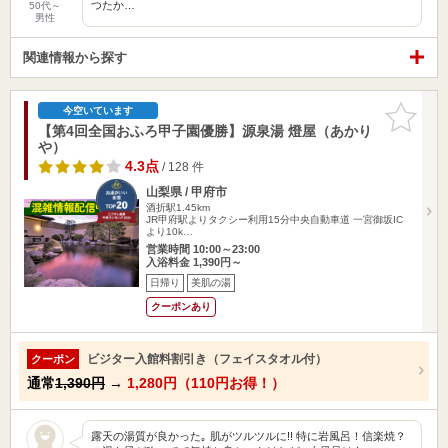
つたか…
50代～
男性
関連情報から探す
お気に入
今空いています
りに追加
【第4回全国おふろ甲子園優勝】源泉湯 燈屋（あかり
や）
4.3点
/ 128 件
山梨県 / 甲府市
酒折駅1.45km
JR甲府駅よりタクシー利用15分中央自動車道 一宮御坂IC
より10k…
営業時間 10:00～23:00
入浴料金 1,390円～
日帰り
美肌の湯
クーポンあり
ビジター入館料割引き（フェイスタオル付）
クーポン
通常
1,390円
→
1,280円（110円お得！）
露天の湯質が良かった｡ 肌がツルツルに!! 特に岩風呂！信楽焼？