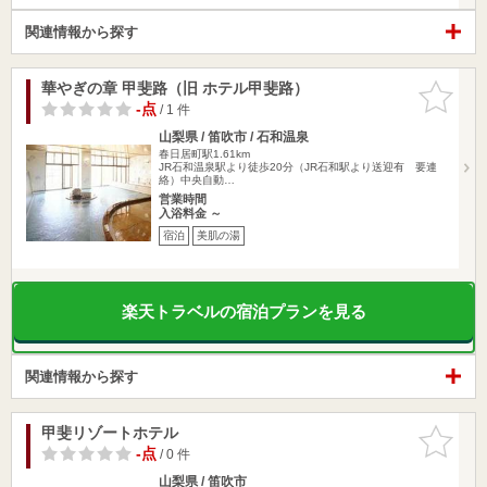
関連情報から探す
華やぎの章 甲斐路（旧 ホテル甲斐路）
お気に入
りに追加
-点
/ 1 件
山梨県 / 笛吹市 / 石和温泉
春日居町駅1.61km
JR石和温泉駅より徒歩20分（JR石和駅より送迎有 要連
絡）中央自動…
営業時間
入浴料金 ～
宿泊
美肌の湯
楽天トラベルの宿泊プランを見る
関連情報から探す
甲斐リゾートホテル
お気に入
りに追加
-点
/ 0 件
山梨県 / 笛吹市