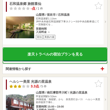
石和温泉郷 旅館喜仙
お気に入
りに追加
-点
/ 1 件
山梨県 / 笛吹市 / 石和温泉
石和温泉駅1.11km
JR中央本線石和温泉駅下車タクシー3分中央自動車道にて
一宮御坂ICを…
営業時間
入浴料金 ～
宿泊
美肌の湯
楽天トラベルの宿泊プランを見る
関連情報から探す
ヘルシー美里 光源の里温泉
お気に入
りに追加
3.3点
/ 5 件
山梨県 / 南巨摩郡早川町 / 光源の里温泉
甲斐岩間駅9.52km
JR身延線「身延駅」から 奈良田行きバス ヘルシー美里
前停留所下車0…
営業時間 15:00～19:00
入浴料金 700円～