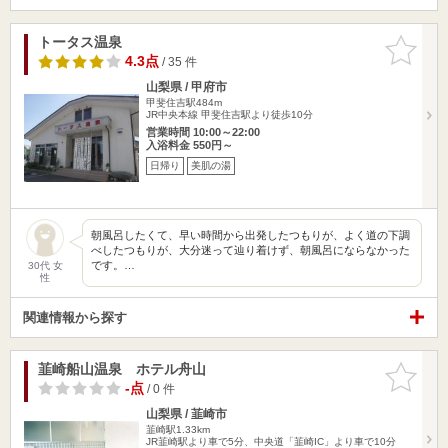
トータス温泉
お気に入
りに追加
4.3点
/ 35 件
山梨県 / 甲府市
甲斐住吉駅484m
JR中央本線 甲斐住吉駅より徒歩10分
営業時間 10:00～22:00
入浴料金 550円～
日帰り
美肌の湯
朝風呂したくて、早い時間から出発したつもりが、よく道の下調
べしたつもりが、大分迷って辿り着けず、朝風呂にならなかった
です。…
30代 女
性
関連情報から探す
韮崎船山温泉 ホテル舟山
お気に入
りに追加
-点
/ 0 件
山梨県 / 韮崎市
韮崎駅1.33km
JR韮崎駅より車で5分、中央道「韮崎IC」より車で10分