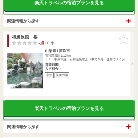
楽天トラベルの宿泊プランを見る
関連情報から探す
和風旅館 峯
お気に入
りに追加
-点
/ 0 件
山梨県 / 笛吹市
石和温泉駅1.13km
ＪＲ 中央本線 石和温泉駅より車で５分・徒歩で２０分
営業時間
入浴料金 ～
宿泊
美肌の湯
楽天トラベルの宿泊プランを見る
関連情報から探す