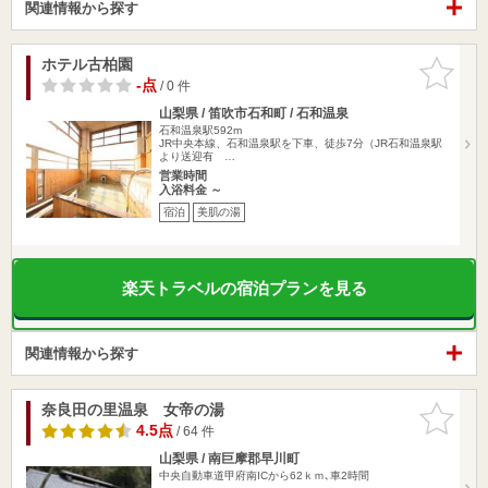
関連情報から探す
ホテル古柏園
お気に入
りに追加
-点
/ 0 件
山梨県 / 笛吹市石和町 / 石和温泉
石和温泉駅592m
JR中央本線、石和温泉駅を下車、徒歩7分（JR石和温泉駅
より送迎有 …
営業時間
入浴料金 ～
宿泊
美肌の湯
楽天トラベルの宿泊プランを見る
関連情報から探す
奈良田の里温泉 女帝の湯
お気に入
りに追加
4.5点
/ 64 件
山梨県 / 南巨摩郡早川町
中央自動車道甲府南ICから62ｋｍ､車2時間