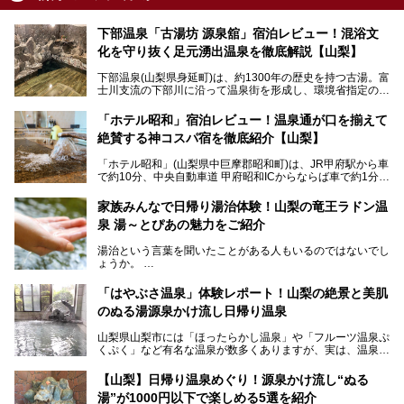
下部温泉「古湯坊 源泉舘」宿泊レビュー！混浴文
化を守り抜く足元湧出温泉を徹底解説【山梨】
下部温泉(山梨県身延町)は、約1300年の歴史を持つ古湯。富
士川支流の下部川に沿って温泉街を形成し、環境省指定の国
民保養温泉地でもあります。
中でも「古湯坊 源泉舘」は、戦国時代に武田信玄公も療養
「ホテル昭和」宿泊レビュー！温泉通が口を揃えて
したと伝えられる名湯の宿。最大の特徴は、令和の現代にお
絶賛する神コスパ宿を徹底紹介【山梨】
いても混浴文化が守られ、老若男女の分け隔て一切無く温泉
入浴を楽しめる点。全国的に混浴温泉は年々少しずつ減少傾
「ホテル昭和」(山梨県中巨摩郡昭和町)は、JR甲府駅から車
向にありますが、「古湯坊 源泉舘」では本来あるべき混浴
で約10分、中央自動車道 甲府昭和ICからならば車で約1分の
の姿が保たれている点に注目すべきでしょう。
場所にあるビジネスホテル。2名1室で1名あたり4,000円台
から、一人泊でも6,000円台から宿泊可能です。
今回は足元湧出の混浴温泉である「かくし湯大岩風呂」をは
家族みんなで日帰り湯治体験！山梨の竜王ラドン温
じめ、湯治棟である「別館神泉」を中心に「古湯坊 源泉
泉 湯～とぴあの魅力をご紹介
しかし、最大の魅力は“温泉そのもの”でしょう。自家源泉を
舘」の全貌を徹底紹介します。
所有し、豪快に源泉かけ流しで提供。泡付きのある重曹泉系
湯治という言葉を聞いたことがある人もいるのではないでし
統の単純温泉は、入浴すると実にサッパリ爽快。日帰り入浴
ょうか。
不可なこともあり、全国の温泉ファンがこの温泉を求めて
「ホテル昭和」へ宿泊します。この価格帯のビジネスホテル
なかなか体験できない、湯治体験が日帰りでできる温浴施設
では循環濾過の沸かし湯が一般的ですが、ここは本物の極上
「はやぶさ温泉」体験レポート！山梨の絶景と美肌
が山梨にあります。
温泉。まさに価格破壊と言えるクオリティです。
のぬる湯源泉かけ流し日帰り温泉
家族みんなで楽しめる、山梨県の「竜王ラドン温泉 湯～と
今回は筆者自ら宿泊し、「ホテル昭和」の温泉をはじめ、客
山梨県山梨市には「ほったらかし温泉」や「フルーツ温泉ぷ
ぴあ」の魅力をご紹介します。
室や無料朝食などをご紹介。温泉通が口を揃えて絶賛する神
くぷく」など有名な温泉が数多くありますが、実は、温泉マ
コスパ宿の全貌を徹底解説します！
ニアがわざわざ遠方から足を運ぶ極上の日帰り温泉もあるん
───
です。今回紹介する「はやぶさ温泉」も、そのひとつ。温泉
提供元：株式会社湯ーとぴあ【PR】
【山梨】日帰り温泉めぐり！源泉かけ流し“ぬる
はもちろん、絶景や地元食材を活かしたグルメも堪能できま
この記事は株式会社湯ーとぴあのPRレポート記事です。
湯”が1000円以下で楽しめる5選を紹介
す。