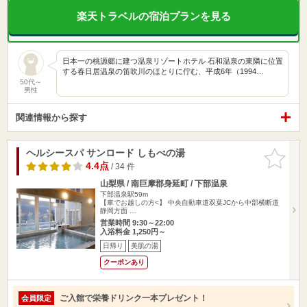
楽天トラベルの宿泊プランを見る
日本一の桃源郷に建つ温泉リゾートホテル 石和温泉の東隣に位置
する春日居温泉の笛吹川のほとりに佇む、平成6年（1994…
50代～
男性
関連情報から探す
ヘルシースパ サンロード しもべの湯
お気に入
りに追加
4.4点
/ 34 件
山梨県 / 南巨摩郡身延町 / 下部温泉
下部温泉駅59m
【車でお越しの方<】 中央自動車道双葉JCから中部横断道
静岡方面 …
営業時間 9:30～22:00
入浴料金 1,250円～
日帰り
美肌の湯
クーポンあり
ご入館で栄養ドリンク一本プレゼント！
会員限定