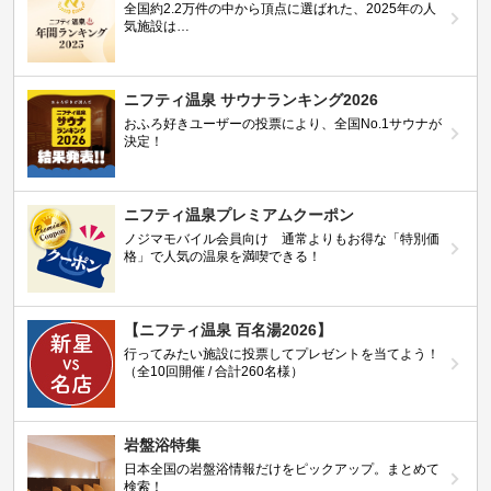
全国約2.2万件の中から頂点に選ばれた、2025年の人
気施設は…
ニフティ温泉 サウナランキング2026
おふろ好きユーザーの投票により、全国No.1サウナが
決定！
ニフティ温泉プレミアムクーポン
ノジマモバイル会員向け 通常よりもお得な「特別価
格」で人気の温泉を満喫できる！
【ニフティ温泉 百名湯2026】
行ってみたい施設に投票してプレゼントを当てよう！
（全10回開催 / 合計260名様）
岩盤浴特集
日本全国の岩盤浴情報だけをピックアップ。まとめて
検索！