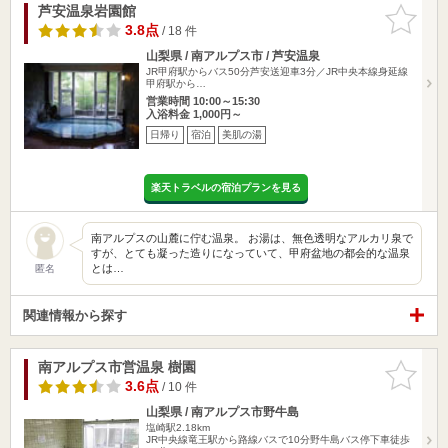
芦安温泉岩園館
お気に入
りに追加
3.8点
/ 18 件
山梨県 / 南アルプス市 / 芦安温泉
JR甲府駅からバス50分芦安送迎車3分／JR中央本線身延線
甲府駅から…
営業時間 10:00～15:30
入浴料金 1,000円～
日帰り
宿泊
美肌の湯
楽天トラベルの宿泊プランを見る
南アルプスの山麓に佇む温泉。 お湯は、無色透明なアルカリ泉で
すが、とても凝った造りになっていて、甲府盆地の都会的な温泉
とは…
匿名
関連情報から探す
南アルプス市営温泉 樹園
お気に入
りに追加
3.6点
/ 10 件
山梨県 / 南アルプス市野牛島
塩崎駅2.18km
JR中央線竜王駅から路線バスで10分野牛島バス停下車徒歩