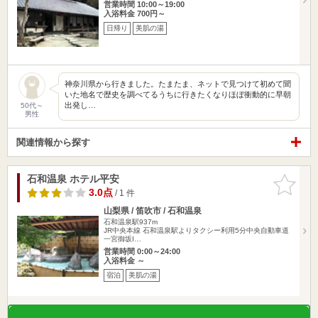
営業時間 10:00～19:00
入浴料金 700円～
日帰り
美肌の湯
神奈川県から行きました。たまたま、ネットで見つけて初めて聞
いた地名で歴史を調べてるうちに行きたくなりほぼ衝動的に早朝
出発し…
50代～
男性
関連情報から探す
石和温泉 ホテル平安
お気に入
りに追加
3.0点
/ 1 件
山梨県 / 笛吹市 / 石和温泉
石和温泉駅937m
JR中央本線 石和温泉駅よりタクシー利用5分中央自動車道
一宮御坂I…
営業時間 0:00～24:00
入浴料金 ～
宿泊
美肌の湯