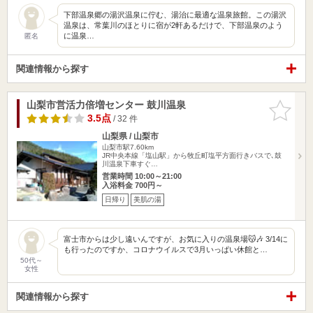
下部温泉郷の湯沢温泉に佇む、湯治に最適な温泉旅館。この湯沢
温泉は、常葉川のほとりに宿が2軒あるだけで、下部温泉のよう
に温泉…
匿名
関連情報から探す
山梨市営活力倍増センター 鼓川温泉
お気に入
りに追加
3.5点
/ 32 件
山梨県 / 山梨市
山梨市駅7.60km
JR中央本線「塩山駅」から牧丘町塩平方面行きバスで､鼓
川温泉下車すぐ…
営業時間 10:00～21:00
入浴料金 700円～
日帰り
美肌の湯
富士市からは少し遠いんですが、お気に入りの温泉場😽🎶 3/14に
も行ったのですか、コロナウイルスで3月いっぱい休館と…
50代～
女性
関連情報から探す