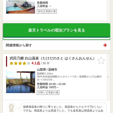
営業時間
入浴料金 ～
宿泊
美肌の湯
楽天トラベルの宿泊プランを見る
関連情報から探す
武田乃郷 白山温泉（たけだのさと はくさんおんせん）
お気に入
りに追加
4.1点
/ 38 件
山梨県 / 韮崎市
韮崎駅2.20km
JR中央本線韮崎駅からタクシー7分／韮崎駅から穴山橋行
きバス約10分…
営業時間 10:00～21:00
入浴料金 700円～
日帰り
美肌の湯
韮崎旭温泉の帰りに寄りました。旭温泉からクルマで7分くらい
ですね。旭温泉よりは高温でした。でも金気臭は旭温泉よりはあ