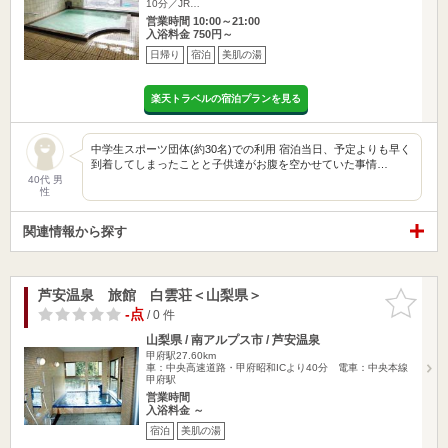
10分／JR…
営業時間 10:00～21:00
入浴料金 750円～
日帰り
宿泊
美肌の湯
楽天トラベルの宿泊プランを見る
中学生スポーツ団体(約30名)での利用 宿泊当日、予定よりも早く
到着してしまったことと子供達がお腹を空かせていた事情…
40代 男
性
関連情報から探す
芦安温泉 旅館 白雲荘＜山梨県＞
お気に入
りに追加
-点
/ 0 件
山梨県 / 南アルプス市 / 芦安温泉
甲府駅27.60km
車：中央高速道路・甲府昭和ICより40分 電車：中央本線
甲府駅
営業時間
入浴料金 ～
宿泊
美肌の湯