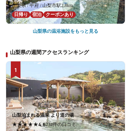
山梨県 / 甲府 / 山梨市駅2.8km
日帰り
宿泊
クーポンあり
山梨県の
温浴施設をもっと見る
山梨県の週間アクセスランキング
1
山梨泊まれる温泉 より道の湯
★
★
★
★
★
4.6
234件の口コミ