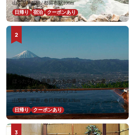
山梨県 / 都留 / 都留市駅106m
日帰り
宿泊
クーポンあり
2
ほったらかし温泉 あっちの湯・こっちの湯
★
★
★
★
★
3.8
308件の口コミ
山梨県 / 甲府 / 春日居町駅3.2km
日帰り
クーポンあり
3