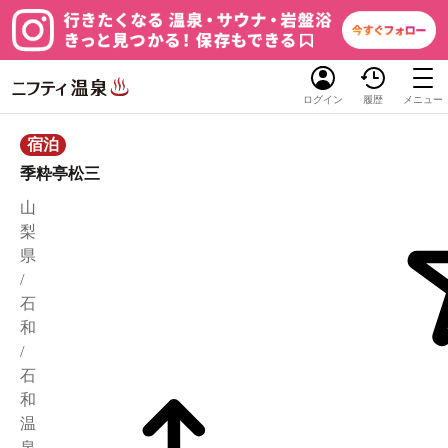
ログイン
履歴
メニュー
宿泊
季粋亭松三
山
梨
県
/
石
和
/
石
和
温
泉