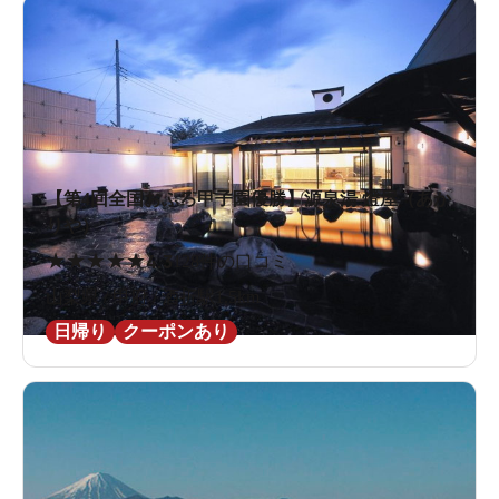
【第4回全国おふろ甲子園優勝】源泉湯 燈屋（あか
りや）
★
★
★
★
★
4.3
128件の口コミ
山梨県 / 甲府 / 酒折駅1.5km
日帰り
クーポンあり