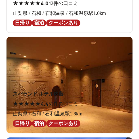
★
★
★
★
★
4.0
42件の口コミ
山梨県 / 石和 / 石和温泉 / 石和温泉駅1.0km
日帰り
宿泊
クーポンあり
スパランド ホテル内藤
★
★
★
★
★
4.4
51件の口コミ
山梨県 / 石和 / 石和温泉駅1.8km
日帰り
宿泊
クーポンあり