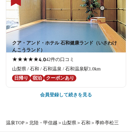
クア・アンド・ホテル 石和健康ランド（いさわけ
んこうランド）
★
★
★
★
★
4.0
42件の口コミ
山梨県 / 石和 / 石和温泉 / 石和温泉駅1.0km
日帰り
宿泊
クーポンあり
会員登録して続きを見る
温泉TOP
＞
北陸・甲信越
＞
山梨県
＞
石和
＞
季粋亭松三