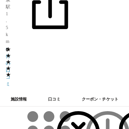
駅
1
.
5
k
m
★
0
0
★
件
★
の
★
口
★
コ
ミ
施設情報
口コミ
クーポン・チケット