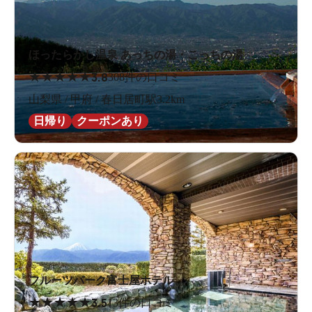
ほったらかし温泉 あっちの湯・こっちの湯
★
★
★
★
★
3.8
308件の口コミ
山梨県 / 甲府 / 春日居町駅3.2km
日帰り
クーポンあり
フルーツパーク富士屋ホテル
★
★
★
★
★
3.5
13件の口コミ