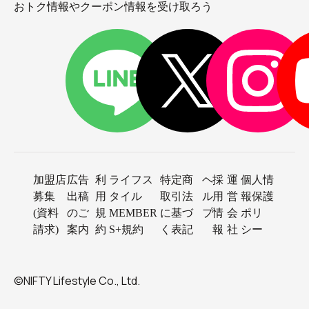
おトク情報やクーポン情報を受け取ろう
加盟店
広告
利
ライフス
特定商
ヘ
採
運
個人情
募集
出稿
用
タイル
取引法
ル
用
営
報保護
(資料
のご
規
MEMBER
に基づ
プ
情
会
ポリ
請求)
案内
約
S+規約
く表記
報
社
シー
©NIFTY Lifestyle Co., Ltd.