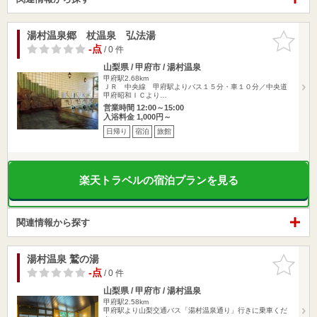
湯村温泉郷 杖温泉 弘法湯
お気に入
りに追加
-点
/ 0 件
山梨県 / 甲府市 / 湯村温泉
甲府駅2.68km
ＪＲ 中央線 甲府駅よりバス１５分・車１０分／中央道
甲府昭和ＩＣより…
営業時間 12:00～15:00
入浴料金 1,000円～
日帰り
宿泊
旅館
楽天トラベルの宿泊プランを見る
関連情報から探す
湯村温泉 鷲の湯
お気に入
りに追加
-点
/ 0 件
山梨県 / 甲府市 / 湯村温泉
甲府駅2.58km
甲府駅より山梨交通バス「湯村温泉通り」行きに乗車くだ