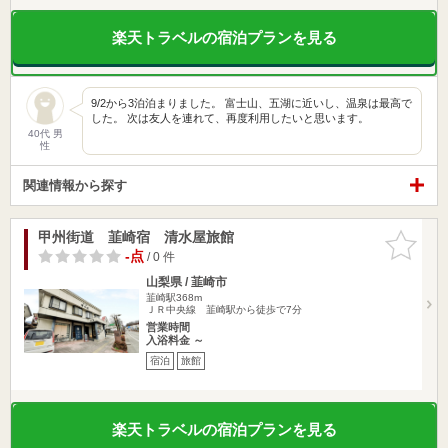
楽天トラベルの宿泊プランを見る
9/2から3泊泊まりました。 富士山、五湖に近いし、温泉は最高で
した。 次は友人を連れて、再度利用したいと思います。
40代 男
性
関連情報から探す
甲州街道 韮崎宿 清水屋旅館
お気に入
りに追加
-点
/ 0 件
山梨県 / 韮崎市
韮崎駅368m
ＪＲ中央線 韮崎駅から徒歩で7分
営業時間
入浴料金 ～
宿泊
旅館
楽天トラベルの宿泊プランを見る