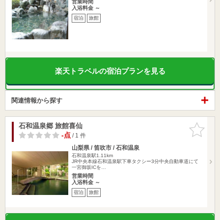
営業時間
入浴料金 ～
宿泊
旅館
楽天トラベルの宿泊プランを見る
関連情報から探す
石和温泉郷 旅館喜仙
お気に入
りに追加
-点
/ 1 件
山梨県 / 笛吹市 / 石和温泉
石和温泉駅1.11km
JR中央本線石和温泉駅下車タクシー3分中央自動車道にて
一宮御坂ICを…
営業時間
入浴料金 ～
宿泊
旅館