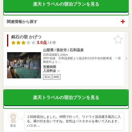
楽天トラベルの宿泊プランを見る
関連情報から探す
銘石の宿 かげつ
お気に入
りに追加
3.0点
/ 4 件
山梨県 / 笛吹市 / 石和温泉
石和温泉駅1.24km
JR中央線 石和温泉駅より徒歩約15分中央自動車道 一宮
御坂ICより…
営業時間
入浴料金 ～
宿泊
旅館
楽天トラベルの宿泊プランを見る
２回程宿泊しました。仲間で行って、ワイワイ混浴露天風呂に入
る。裸の付き合いですね。女性はバスタオルを巻いて入れます。
バスタ…
匿名