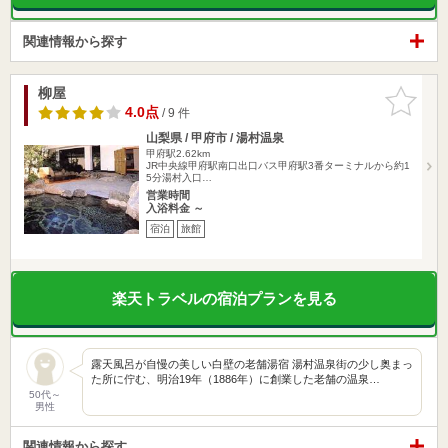
関連情報から探す
柳屋
お気に入
りに追加
4.0点
/ 9 件
山梨県 / 甲府市 / 湯村温泉
甲府駅2.62km
JR中央線甲府駅南口出口バス甲府駅3番ターミナルから約1
5分湯村入口…
営業時間
入浴料金 ～
宿泊
旅館
楽天トラベルの宿泊プランを見る
露天風呂が自慢の美しい白壁の老舗湯宿 湯村温泉街の少し奥まっ
た所に佇む、明治19年（1886年）に創業した老舗の温泉…
50代～
男性
関連情報から探す