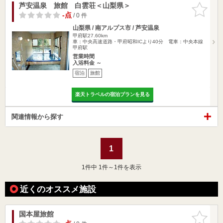
芦安温泉 旅館 白雲荘＜山梨県＞
お気に入
りに追加
-点
/ 0 件
山梨県 / 南アルプス市 / 芦安温泉
甲府駅27.60km
車：中央高速道路・甲府昭和ICより40分 電車：中央本線
甲府駅
営業時間
入浴料金 ～
宿泊
旅館
楽天トラベルの宿泊プランを見る
関連情報から探す
1
1
件中 1件～1件を表示
近くのオススメ施設
国本屋旅館
お気に入
りに追加