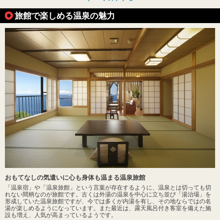
旅館で楽しめる温泉の魅力
おもてなしの気遣いに心も身体も温まる温泉旅館
「温泉宿」や「温泉旅館」という言葉が存在するように、温泉とは切っても切
れない間柄なのが旅館です。古くは外湯の温泉を中心に立ち並び「湯治場」を
形成していた温泉旅館ですが、今では多くが内湯を有し、その地ならではの名
湯が楽しめるようになっています。また最近は、露天風呂付き客室を備えた施
設も増え、人気が高まっているようです。