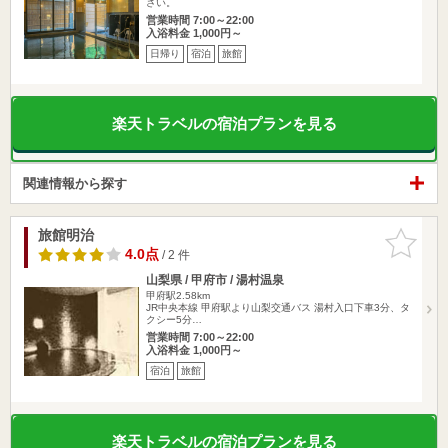
さい。
営業時間 7:00～22:00
入浴料金 1,000円～
日帰り
宿泊
旅館
楽天トラベルの宿泊プランを見る
関連情報から探す
旅館明治
お気に入
りに追加
4.0点
/ 2 件
山梨県 / 甲府市 / 湯村温泉
甲府駅2.58km
JR中央本線 甲府駅より山梨交通バス 湯村入口下車3分、タ
クシー5分…
営業時間 7:00～22:00
入浴料金 1,000円～
宿泊
旅館
楽天トラベルの宿泊プランを見る