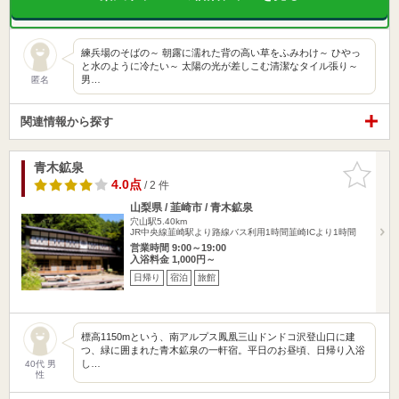
練兵場のそばの～ 朝露に濡れた背の高い草をふみわけ～ ひやっ
と水のように冷たい～ 太陽の光が差しこむ清潔なタイル張り～
男…
匿名
関連情報から探す
青木鉱泉
お気に入
りに追加
4.0点
/ 2 件
山梨県 / 韮崎市 / 青木鉱泉
穴山駅5.40km
JR中央線韮崎駅より路線バス利用1時間韮崎ICより1時間
営業時間 9:00～19:00
入浴料金 1,000円～
日帰り
宿泊
旅館
標高1150mという、南アルプス鳳凰三山ドンドコ沢登山口に建
つ、緑に囲まれた青木鉱泉の一軒宿。平日のお昼頃、日帰り入浴
し…
40代 男
性