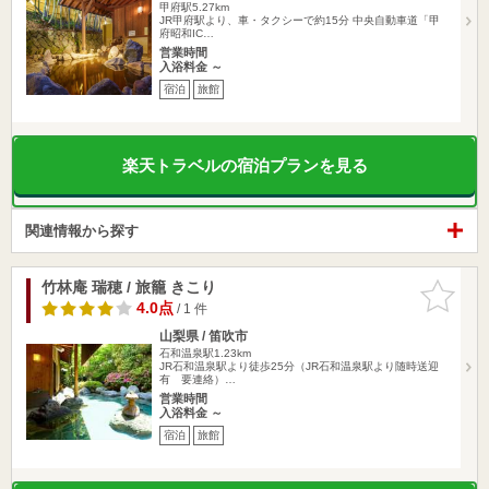
甲府駅5.27km
JR甲府駅より、車・タクシーで約15分 中央自動車道「甲
府昭和IC…
営業時間
入浴料金 ～
宿泊
旅館
楽天トラベルの宿泊プランを見る
関連情報から探す
竹林庵 瑞穂 / 旅籠 きこり
お気に入
りに追加
4.0点
/ 1 件
山梨県 / 笛吹市
石和温泉駅1.23km
JR石和温泉駅より徒歩25分（JR石和温泉駅より随時送迎
有 要連絡）…
営業時間
入浴料金 ～
宿泊
旅館