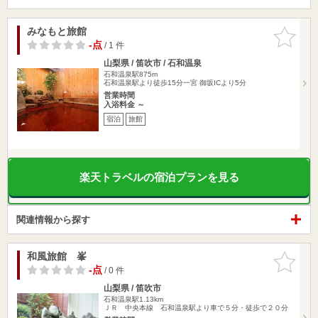
みなもと旅館
お気に入
りに追加
-点
/ 1 件
山梨県 / 笛吹市 / 石和温泉
石和温泉駅875m
石和温泉駅より徒歩15分一宮 御坂ICより5分
営業時間
入浴料金 ～
宿泊
旅館
楽天トラベルの宿泊プランを見る
関連情報から探す
和風旅館 峯
お気に入
りに追加
-点
/ 0 件
山梨県 / 笛吹市
石和温泉駅1.13km
ＪＲ 中央本線 石和温泉駅より車で５分・徒歩で２０分