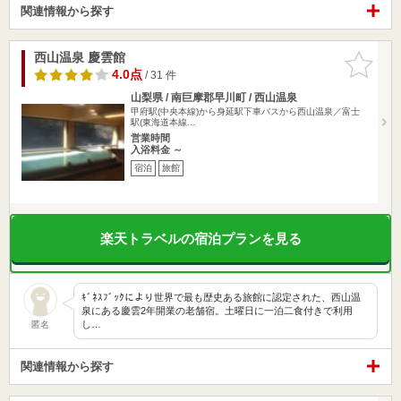
関連情報から探す
西山温泉 慶雲館
お気に入
りに追加
4.0点
/ 31 件
山梨県 / 南巨摩郡早川町 / 西山温泉
甲府駅(中央本線)から身延駅下車バスから西山温泉／富士
駅(東海道本線…
営業時間
入浴料金 ～
宿泊
旅館
楽天トラベルの宿泊プランを見る
ｷﾞﾈｽﾌﾞｯｸにより世界で最も歴史ある旅館に認定された、西山温
泉にある慶雲2年開業の老舗宿。土曜日に一泊二食付きで利用
し…
匿名
関連情報から探す