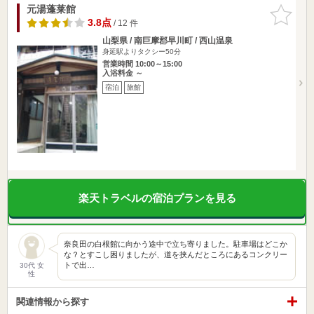
元湯蓬莱館
お気に入
りに追加
3.8点
/ 12 件
山梨県 / 南巨摩郡早川町 / 西山温泉
身延駅よりタクシー50分
営業時間 10:00～15:00
入浴料金 ～
宿泊
旅館
楽天トラベルの宿泊プランを見る
奈良田の白根館に向かう途中で立ち寄りました。駐車場はどこか
な？とすこし困りましたが、道を挟んだところにあるコンクリー
トで出…
30代 女
性
関連情報から探す