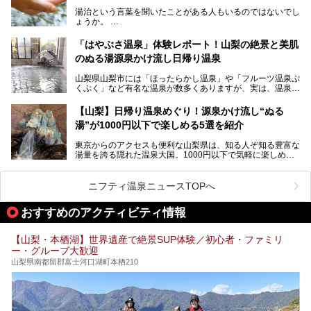
所有し、豪快に源泉かけ流しで提供。泡付きのある重曹泉系
湯治という言葉を聞いたことがある人もいるのではないでし
統の単純温泉は、入浴すると実にサッパリ爽快。日帰り入浴
ょうか。
不可なこともあり、全国の温泉ファンがこの温泉を求めて
「ホテル昭和」へ宿泊します。この価格帯のビジネスホテル
なかなか体験できない、湯治体験が日帰りでできる温浴施設
では循環濾過の沸かし湯が一般的ですが、ここは本物の極上
「はやぶさ温泉」体験レポート！山梨の絶景と美肌
が山梨にあります。
温泉。まさに価格破壊と言えるクオリティです。
のぬる湯源泉かけ流し日帰り温泉
家族みんなで楽しめる、山梨県の「竜王ラドン温泉 湯～と
今回は筆者自ら宿泊し、「ホテル昭和」の温泉をはじめ、客
山梨県山梨市には「ほったらかし温泉」や「フルーツ温泉ぷ
ぴあ」の魅力をご紹介します。
室や無料朝食などをご紹介。温泉通が口を揃えて絶賛する神
くぷく」など有名な温泉が数多くありますが、実は、温泉マ
コスパ宿の全貌を徹底解説します！
ニアがわざわざ遠方から足を運ぶ極上の日帰り温泉もあるん
───
です。今回紹介する「はやぶさ温泉」も、そのひとつ。温泉
提供元：株式会社湯ーとぴあ【PR】
【山梨】日帰り温泉めぐり！源泉かけ流し“ぬる
はもちろん、絶景や地元食材を活かしたグルメも堪能できま
この記事は株式会社湯ーとぴあのPRレポート記事です。
湯”が1000円以下で楽しめる5選を紹介
す。
「はやぶさ温泉」が多くの人を惹きつける理由を詳しく解説
東京からのアクセスも便利な山梨県は、知る人ぞ知る豊富な
します。
湯量を誇る隠れた温泉大国。1000円以下で気軽に楽しめ
る、極上の源泉かけ流し日帰り温泉が点在しています。しか
も、これからの季節に嬉しい、じんわりと体の芯まで温ま
る“ぬる湯”が豊富なのも魅力。今回は、湯質も抜群で心ゆく
ニフティ温泉ニュースTOPへ
までリラックスできる山梨のお得な日帰り温泉を、実際体験
した感想と共に紹介します。
おすすめのアクティビティ情報
※ぬる湯とは35℃～39℃程度の体温に近いぬるめ温泉のこ
とです。
【山梨・本栖湖】世界遺産で絶景SUP体験／初心者・ファミリ
ー・グループ大歓迎
山梨県南都留郡富士河口湖町本栖210