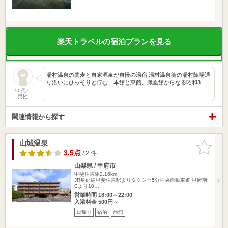
楽天トラベルの宿泊プランを見る
湯村温泉の蕎麦と自家源泉が自慢の湯宿 湯村温泉街の湯村陣場通
り沿いにひっそりと佇む、本館と東館、鳳凰館からなる昭和3…
50代～
男性
関連情報から探す
山城温泉
お気に入
りに追加
3.5点
/ 2 件
山梨県 / 甲府市
甲斐住吉駅2.16km
JR身延線甲斐住吉駅よりタクシー5分中央自動車道 甲府南I
Cより10…
営業時間 18:00～22:00
入浴料金 500円～
日帰り
宿泊
旅館