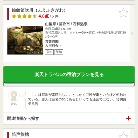
旅館笛吹川（ふえふきがわ）
お気に入
りに追加
4.6点
/ 6 件
山梨県 / 笛吹市 / 石和温泉
春日居町駅1.57km
石和温泉駅より、タクシー5分●東京⇒中央線特急(1時間30
分)⇒石和…
営業時間
入浴料金 ～
宿泊
旅館
楽天トラベルの宿泊プランを見る
ここは庭園が素晴らしい。とにかく巨岩が嫌というほど使われ
ている。露天は巨岩の間にあるといっても過言ではない。貸切露
天風呂…
匿名
関連情報から探す
笛声旅館
お気に入