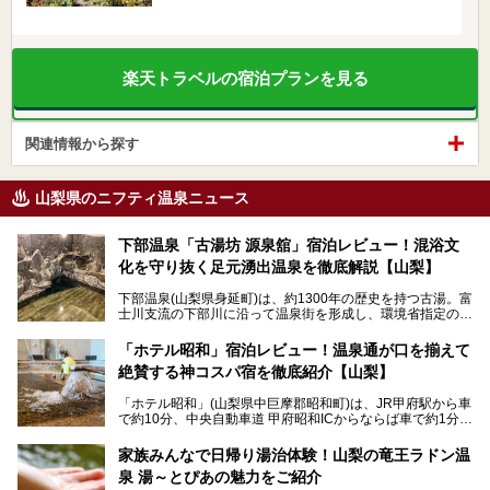
楽天トラベルの宿泊プランを見る
関連情報から探す
山梨県のニフティ温泉ニュース
下部温泉「古湯坊 源泉舘」宿泊レビュー！混浴文
化を守り抜く足元湧出温泉を徹底解説【山梨】
下部温泉(山梨県身延町)は、約1300年の歴史を持つ古湯。富
士川支流の下部川に沿って温泉街を形成し、環境省指定の国
民保養温泉地でもあります。
中でも「古湯坊 源泉舘」は、戦国時代に武田信玄公も療養
「ホテル昭和」宿泊レビュー！温泉通が口を揃えて
したと伝えられる名湯の宿。最大の特徴は、令和の現代にお
絶賛する神コスパ宿を徹底紹介【山梨】
いても混浴文化が守られ、老若男女の分け隔て一切無く温泉
入浴を楽しめる点。全国的に混浴温泉は年々少しずつ減少傾
「ホテル昭和」(山梨県中巨摩郡昭和町)は、JR甲府駅から車
向にありますが、「古湯坊 源泉舘」では本来あるべき混浴
で約10分、中央自動車道 甲府昭和ICからならば車で約1分の
の姿が保たれている点に注目すべきでしょう。
場所にあるビジネスホテル。2名1室で1名あたり4,000円台
から、一人泊でも6,000円台から宿泊可能です。
今回は足元湧出の混浴温泉である「かくし湯大岩風呂」をは
家族みんなで日帰り湯治体験！山梨の竜王ラドン温
じめ、湯治棟である「別館神泉」を中心に「古湯坊 源泉
泉 湯～とぴあの魅力をご紹介
しかし、最大の魅力は“温泉そのもの”でしょう。自家源泉を
舘」の全貌を徹底紹介します。