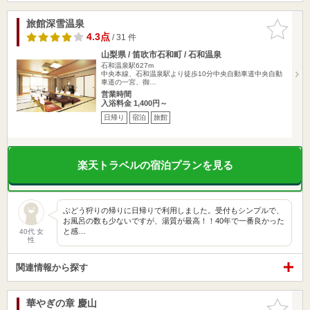
旅館深雪温泉
お気に入
りに追加
4.3点
/ 31 件
山梨県 / 笛吹市石和町 / 石和温泉
石和温泉駅627m
中央本線、石和温泉駅より徒歩10分中央自動車道中央自動
車道の一宮、御…
営業時間
入浴料金 1,400円～
日帰り
宿泊
旅館
楽天トラベルの宿泊プランを見る
ぶどう狩りの帰りに日帰りで利用しました。受付もシンプルで、
お風呂の数も少ないですが、湯質が最高！！40年で一番良かった
と感…
40代 女
性
関連情報から探す
華やぎの章 慶山
お気に入