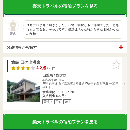
楽天トラベルの宿泊プランを見る
３月に行かせて頂きました。夕食、朝食ともに部屋でした。どち
らもとてもおいかったです。温泉は入った時がたまたま良かった
のか母…
匿名
関連情報から探す
旅館 日の出温泉
お気に入
りに追加
4.2点
/ 7 件
山梨県 / 笛吹市
石和温泉駅600m
JR中央本線 石和温泉駅より徒歩15分中央自動車道 一宮御
坂ICより…
営業時間 15:00～21:00
入浴料金 500円～
日帰り
宿泊
旅館
楽天トラベルの宿泊プランを見る