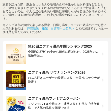
旅館を訪れた際、趣あるしつらえや地域の食材を生かしたお料理などととも
に、旅情を大きくかきたててくれるのが細やかなところにまで行き届いた「お
もてなし」の心。そんな居心地の良い場所に滞在しながら自慢のお湯を心ゆく
まで満喫できる旅館の利用は、この上ない温泉の楽しみ方だといえるでしょ
う。
南アルプス市の旅館で楽しめる温泉、日帰り温泉、スーパー銭湯の中でも特に
人気があるのは、
芦安温泉 旅館 白雲荘＜山梨県＞
などの施設です。ぜひ一
度は足を運んでみてください。
第20回ニフティ温泉年間ランキング2025
全国約2.2万件の中から頂点に選ばれた、2025年の人
気施設は…
ニフティ温泉 サウナランキング2026
おふろ好きユーザーの投票により、全国No.1サウナが
決定！
ニフティ温泉プレミアムクーポン
ノジマモバイル会員向け 通常よりもお得な「特別価
格」で人気の温泉を満喫できる！