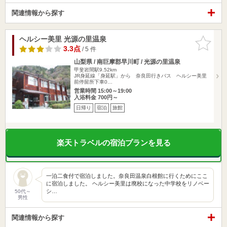
関連情報から探す
ヘルシー美里 光源の里温泉
お気に入
りに追加
3.3点
/ 5 件
山梨県 / 南巨摩郡早川町 / 光源の里温泉
甲斐岩間駅9.52km
JR身延線「身延駅」から 奈良田行きバス ヘルシー美里
前停留所下車0…
営業時間 15:00～19:00
入浴料金 700円～
日帰り
宿泊
旅館
楽天トラベルの宿泊プランを見る
一泊二食付で宿泊しました。奈良田温泉白根館に行くためにここ
に宿泊しました。 ヘルシー美里は廃校になった中学校をリノベー
シ…
50代～
男性
関連情報から探す