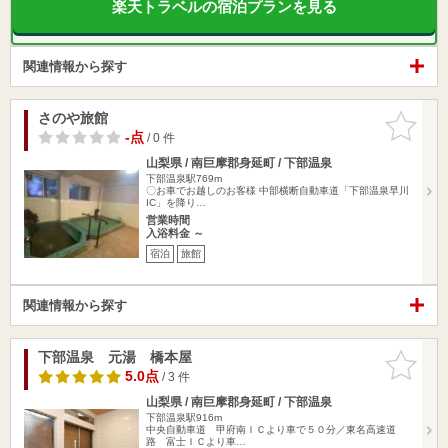
楽天トラベルの宿泊プランを見る
関連情報から探す
さのや旅館
お気に入
りに追加
-点
/ 0 件
山梨県 / 南巨摩郡身延町 / 下部温泉
下部温泉駅769m
〇お車でお越しのお客様 中部横断自動車道「下部温泉早川
IC」を降り…
営業時間
入浴料金 ～
宿泊
旅館
関連情報から探す
下部温泉 元湯 橋本屋
お気に入
りに追加
5.0点
/ 3 件
山梨県 / 南巨摩郡身延町 / 下部温泉
下部温泉駅916m
中央自動車道 甲府南ＩＣより車で５０分／東名高速道
路 富士ＩＣより車…