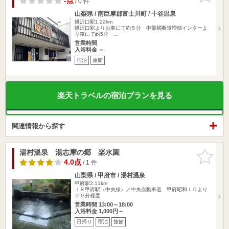
-点
/ 0 件
山梨県 / 南巨摩郡富士川町 / 十谷温泉
鰍沢口駅1.22km
鰍沢口駅よりお車にて約５分 中部横断道増穂インターよ
り車にて約5分 …
営業時間
入浴料金 ～
宿泊
旅館
楽天トラベルの宿泊プランを見る
関連情報から探す
湯村温泉 湯志摩の郷 楽水園
お気に入
りに追加
4.0点
/ 1 件
山梨県 / 甲府市 / 湯村温泉
甲府駅2.11km
ＪＲ甲府駅（中央線）／中央自動車道 甲府昭和ＩＣより
２０分程度
営業時間 13:00～18:00
入浴料金 1,000円～
日帰り
宿泊
旅館