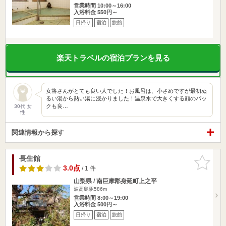
営業時間 10:00～16:00
入浴料金 550円～
日帰り
宿泊
旅館
楽天トラベルの宿泊プランを見る
女将さんがとても良い人でした！お風呂は、小さめですが最初ぬ
るい湯から熱い湯に浸かりました！温泉水で大きくする顔のパッ
クも良…
30代 女
性
関連情報から探す
長生館
お気に入
りに追加
3.0点
/ 1 件
山梨県 / 南巨摩郡身延町上之平
波高島駅586m
営業時間 8:00～19:00
入浴料金 500円～
日帰り
宿泊
旅館