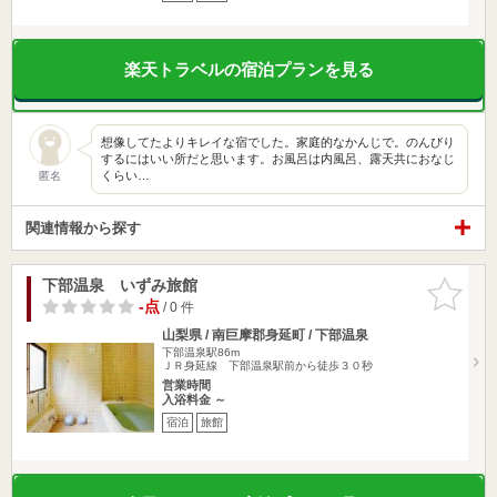
楽天トラベルの宿泊プランを見る
想像してたよりキレイな宿でした。家庭的なかんじで。のんびり
するにはいい所だと思います。お風呂は内風呂、露天共におなじ
くらい…
匿名
関連情報から探す
下部温泉 いずみ旅館
お気に入
りに追加
-点
/ 0 件
山梨県 / 南巨摩郡身延町 / 下部温泉
下部温泉駅86m
ＪＲ身延線 下部温泉駅前から徒歩３０秒
営業時間
入浴料金 ～
宿泊
旅館