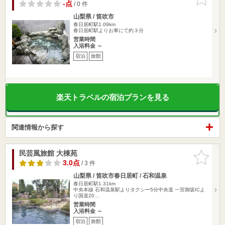
りに追加
-点
/ 0 件
山梨県 / 笛吹市
春日居町駅1.09km
春日居町駅よりお車にて約３分
営業時間
入浴料金 ～
宿泊
旅館
楽天トラベルの宿泊プランを見る
関連情報から探す
民芸風旅館 大棟苑
お気に入
りに追加
3.0点
/ 3 件
山梨県 / 笛吹市春日居町 / 石和温泉
春日居町駅1.31km
中央本線 石和温泉駅よりタクシー5分中央道 一宮御坂ICよ
り国道20…
営業時間
入浴料金 ～
宿泊
旅館