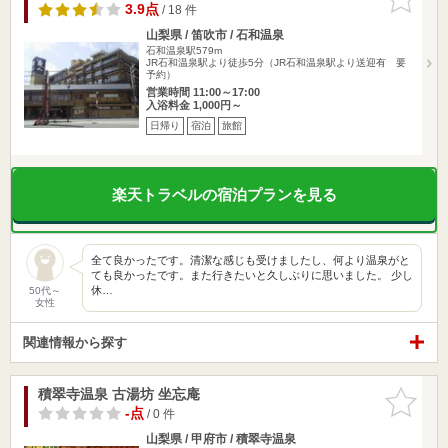
りに追加
3.9点
/ 18 件
山梨県 / 笛吹市 / 石和温泉
石和温泉駅579m
JR石和温泉駅より徒歩5分（JR石和温泉駅より送迎有 要
予約）
営業時間 11:00～17:00
入浴料金 1,000円～
日帰り
宿泊
旅館
楽天トラベルの宿泊プランを見る
全て良かったです。清潔な感じも受けましたし、何より温泉がと
ても良かったです。また行きたいと久しぶりに思いました。 少し
休…
50代～
女性
関連情報から探す
積翠寺温泉 古湯坊 坐忘庵
お気に入
りに追加
-点
/ 0 件
山梨県 / 甲府市 / 積翠寺温泉