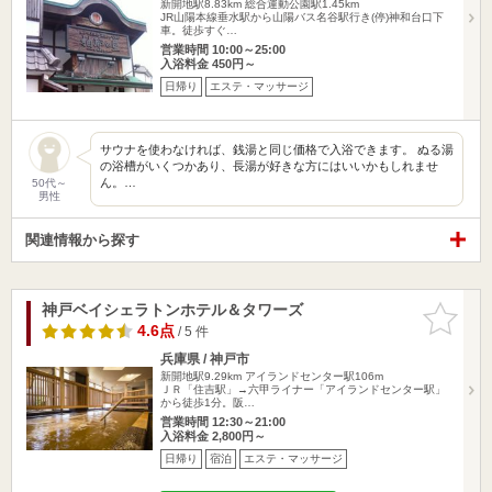
新開地駅8.83km
総合運動公園駅1.45km
JR山陽本線垂水駅から山陽バス名谷駅行き(停)神和台口下
車。徒歩すぐ…
営業時間 10:00～25:00
入浴料金 450円～
日帰り
エステ・マッサージ
サウナを使わなければ、銭湯と同じ価格で入浴できます。 ぬる湯
の浴槽がいくつかあり、長湯が好きな方にはいいかもしれませ
ん。…
50代～
男性
関連情報から探す
神戸ベイシェラトンホテル＆タワーズ
お気に入
りに追加
4.6点
/ 5 件
兵庫県 / 神戸市
新開地駅9.29km
アイランドセンター駅106m
ＪＲ「住吉駅」→六甲ライナー「アイランドセンター駅」
から徒歩1分。阪…
営業時間 12:30～21:00
入浴料金 2,800円～
日帰り
宿泊
エステ・マッサージ