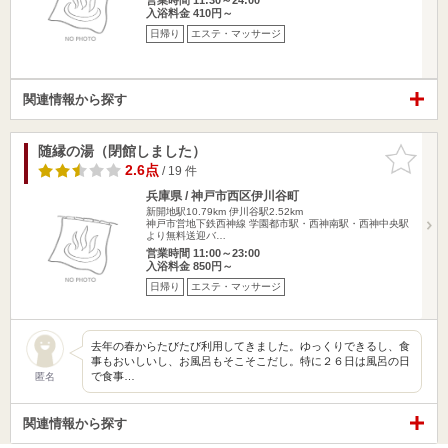
入浴料金 410円～
日帰り
エステ・マッサージ
関連情報から探す
随縁の湯（閉館しました）
お気に入
りに追加
2.6点
/ 19 件
兵庫県 / 神戸市西区伊川谷町
新開地駅10.79km
伊川谷駅2.52km
神戸市営地下鉄西神線 学園都市駅・西神南駅・西神中央駅
より無料送迎バ…
営業時間 11:00～23:00
入浴料金 850円～
日帰り
エステ・マッサージ
去年の春からたびたび利用してきました。ゆっくりできるし、食
事もおいしいし、お風呂もそこそこだし。特に２６日は風呂の日
で食事…
匿名
関連情報から探す