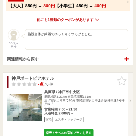
【大人】
850円
→
800円
【小学生】
450円
→
400円
他にも1種類のクーポンがあります
施設全体が綺麗でゆっくりくつろげました。
50代～
男性
関連情報から探す
神戸ポートピアホテル
お気に入
りに追加
-点
/ 0 件
兵庫県 / 神戸市中央区
新開地駅4.21km
市民広場駅131m
三ノ宮駅より車で10分 市民広場駅より徒歩 阪神高速3号神
戸線「…
営業時間 7:00～21:30
入浴料金 2,000円～
宿泊
エステ・マッサージ
楽天トラベルの宿泊プランを見る