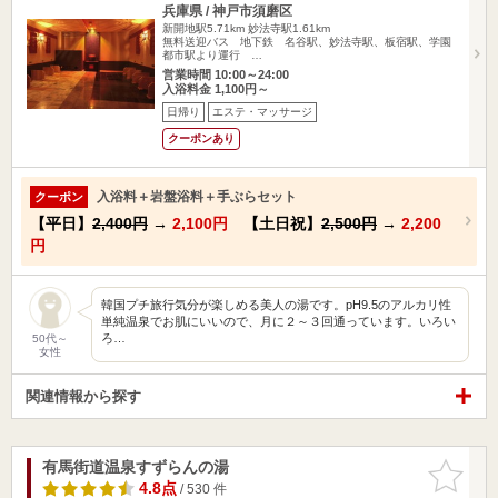
兵庫県 / 神戸市須磨区
新開地駅5.71km
妙法寺駅1.61km
無料送迎バス 地下鉄 名谷駅、妙法寺駅、板宿駅、学園
都市駅より運行 …
営業時間 10:00～24:00
入浴料金 1,100円～
日帰り
エステ・マッサージ
クーポンあり
入浴料＋岩盤浴料＋手ぶらセット
クーポン
【平日】
2,400円
→
2,100円
【土日祝】
2,500円
→
2,200
円
韓国プチ旅行気分が楽しめる美人の湯です。pH9.5のアルカリ性
単純温泉でお肌にいいので、月に２～３回通っています。いろい
ろ…
50代～
女性
関連情報から探す
有馬街道温泉すずらんの湯
お気に入
りに追加
4.8点
/ 530 件