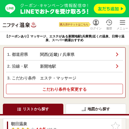
購入済チケットはこちら
ログイン
履歴
メニュー
【クーポンあり】マッサージ、エステがある新開地駅(兵庫県)近くの温泉、日帰り温
泉、スーパー銭湯おすすめ
1. 都道府県
関西(近畿) / 兵庫県
2. 沿線・駅
新開地駅
3. こだわり条件
エステ・マッサージ
こだわり条件を変更する
リストから探す
地図から探す
朝日温泉
お気に入
りに追加