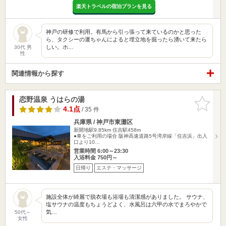
楽天トラベルの宿泊プランを見る
神戸の研修で利用。有馬から引っ張って来ているのかと思った
ら、タクシーの運ちゃんによると埋立地を掘ったら湧いて来たら
しい。ホ…
30代 男
性
関連情報から探す
恋野温泉 うはらの湯
お気に入
りに追加
4.1点
/ 35 件
兵庫県 / 神戸市東灘区
新開地駅9.85km
住吉駅458m
●車をご利用の場合 阪神高速道路5号湾岸線「住吉浜」出入
口より10…
営業時間 6:00～23:30
入浴料金 750円～
日帰り
エステ・マッサージ
施設全体が綺麗で脱衣場も浴場も清潔感がありました。 サウナ、
塩サウナの温度もちょうどよく、水風呂は六甲の水でまろやかで
気…
50代～
女性