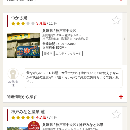
つかさ湯
お気に入
りに追加
3.4点
/ 11 件
兵庫県 / 神戸市中央区
新開地駅1.45km
花隈駅141m
神戸高速鉄道 花隈駅より徒歩約2分
営業時間 14:00～23:00
入浴料金 570円～
日帰り
エステ・マッサージ
昔ながらのレトロ銭湯。女子サウナは壊れているのか使えません
が水風呂の温度が16.7度くらいかな？絶妙に気持ちよくて露天風
呂…
30代 女
性
関連情報から探す
神戸みなと温泉 蓮
お気に入
りに追加
4.7点
/ 74 件
兵庫県 / 神戸市中央区 / 神戸みなと温泉
新開地駅2.22km
ポートターミナル駅805m