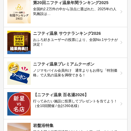
第20回ニフティ温泉年間ランキング2025
全国約2.2万件の中から頂点に選ばれた、2025年の人
気施設は…
ニフティ温泉 サウナランキング2026
おふろ好きユーザーの投票により、全国No.1サウナが
決定！
ニフティ温泉プレミアムクーポン
ノジマモバイル会員向け 通常よりもお得な「特別価
格」で人気の温泉を満喫できる！
【ニフティ温泉 百名湯2026】
行ってみたい施設に投票してプレゼントを当てよう！
（全10回開催 / 合計260名様）
岩盤浴特集