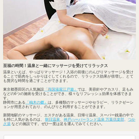
至福の時間！温泉と一緒にマッサージを受けてリラックス
温泉といえば、やっぱりマッサージ！入浴の前後にのんびりマッサージを受け
ることで筋肉をしっかりほぐしてくれるので、リラックス効果が倍増し、とて
も贅沢な時間を過ごすことができます。
東京都墨田区の人気施設
「両国湯屋江戸遊」
では、美容針やアカスリ、足もみ
などの6つの施術を受けることができ、様々なリフレッシュ効果を体感できま
す。
静岡市にある
「柚木の郷」
は、多種類のマッサージやセラピー、リラクゼーシ
ョンが用意されており、のんびりと利用することができます。
新開地駅のマッサージ、エステがある温泉、日帰り温泉、スーパー銭湯の中で
も特に人気があるのは、
朝日温泉
、
神戸ハーバーランド温泉 万葉倶楽部
、
つか
さ湯
などの施設です。ぜひ一度は足を運んでみてください。