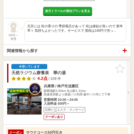
楽天トラベルの宿泊プランを見る
元旦には 松の香りの 季節風呂があって 松は縁起が良いので 新年
早々 気持ちよかったです。サービスで 普段は140円で売っ…
50代～
女性
関連情報から探す
お気に入
今空いています
りに追加
天然ラジウム療養泉 華の湯
4.2点
/ 109 件
兵庫県 / 神戸市須磨区
新開地駅3.60km
丸山駅1.31km
高速長田駅より路面バス利用 薮中バス停にて下車
営業時間 10:00～24:00
入浴料金 500円～
日帰り
エステ・マッサージ
クーポンあり
サウナコース50円引き
クーポン