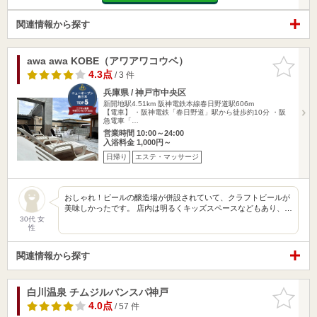
関連情報から探す
awa awa KOBE（アワアワコウベ）
お気に入
りに追加
4.3点
/ 3 件
兵庫県 / 神戸市中央区
新開地駅4.51km
阪神電鉄本線春日野道駅606m
【電車】 ・阪神電鉄「春日野道」駅から徒歩約10分 ・阪
急電車「…
営業時間 10:00～24:00
入浴料金 1,000円～
日帰り
エステ・マッサージ
おしゃれ！ビールの醸造場が併設されていて、クラフトビールが
美味しかったです。 店内は明るくキッズスペースなどもあり、…
30代 女
性
関連情報から探す
白川温泉 チムジルバンスパ神戸
お気に入
りに追加
4.0点
/ 57 件