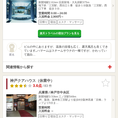
新開地駅2.61km
旧居留地・大丸前駅375m
地下鉄「三宮駅」西出口１番 徒歩１分阪急「三宮駅」西
口下車 徒歩３分…
営業時間 0:00～24:00
入浴料金 2,900円～
日帰り
宿泊
エステ・マッサージ
楽天トラベルの宿泊プランを見る
ビルの中にありますが、温泉の浴場も広く、露天風呂も良くでき
ています｡ハマームはスチームサウナの一種ですが、かわってい
て面白…
匿名
関連情報から探す
神戸クアハウス（休業中）
お気に入
りに追加
3.6点
/ 83 件
兵庫県 / 神戸市中央区
新開地駅3.53km
三ノ宮駅549m
JR、阪急、阪神各三宮駅より徒歩8分阪神高速「京橋」ラ
ンプより5分ま…
営業時間
入浴料金 ～
日帰り
宿泊
エステ・マッサージ