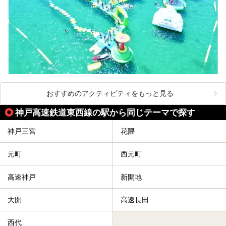
おすすめのアクティビティをもっと見る
神戸高速鉄道東西線の駅から同じテーマで探す
神戸三宮
花隈
元町
西元町
高速神戸
新開地
大開
高速長田
西代