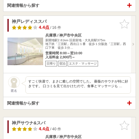
関連情報から探す
神戸レディススパ
お気に入
りに追加
4.4点
/ 16 件
兵庫県 / 神戸市中央区
新開地駅2.61km
旧居留地・大丸前駅375m
地下鉄「三宮駅」西出口１番 徒歩１分阪急「三宮駅」西
口下車 徒歩３分…
営業時間 8:00～翌10:00
入浴料金 2,900円～
日帰り
宿泊
エステ・マッサージ
すごく快適で、まさに癒しの空間でした。 薔薇のサウナが特に好
きです。 口コミを見て出かけたので、食事とマッサージも …
匿名
関連情報から探す
神戸サウナ&スパ
お気に入
りに追加
4.4点
/ 40 件
兵庫県 / 神戸市中央区