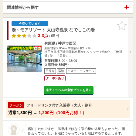
関連情報から探す
お気に入
今空いています
りに追加
湯～モアリゾート 太山寺温泉 なでしこの湯
3.3点
/ 65 件
兵庫県 / 神戸市西区
新開地駅9.95km
学園都市駅1.71km
神戸市営地下鉄学園都市駅からタクシーで約5分、「伊川
谷」駅・「名谷」…
営業時間 8:00～23:00
入浴料金 850円～
日帰り
宿泊
エステ・マッサージ
クーポンあり
楽天トラベルの宿泊プランを見る
フリードリンク付き入浴券（大人）割引
クーポン
通常
1,300円
→
1,200円（100円お得！）
宿泊したのですが、温泉棟ではなく宿泊棟の温泉もよかった。 混
み合ってないし。お湯につかっていると肌はするするとします。