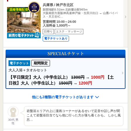
兵庫県 / 神戸市北区
新開地駅6.51km
北鈴蘭台駅965m
大阪南部方面阪神高速神戸線・生田川出口 → 山麓バイパ
ス・天王谷IC…
営業時間 10:00～24:00
入浴料金 1,000円～
日帰り
エステ・マッサージ
電子チケットあり
期間限定
電子チケット
大人入浴＋タオルセット
【平日限定】大人（中学生以上）
1300円
→
1000円
【土
日祝】大人（中学生以上）
1500円
→
1200円
他にも2種類の電子チケットがあります
岩盤浴エリアの上に漫画コーナーがあるせいで足音や話し声が聞
こえて岩盤浴目当てなら他に行った方が落ち着くかも。 しかし風
呂…
30代 男
性