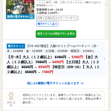
「ミント神戸」1階「三宮バスターミナル」8番のりばから
専用無料シャト…
営業時間 6:00～24:00
入浴料金 2,640円～
日帰り
宿泊
エステ・マッサージ
電子チケットあり
楽天トラベルの宿泊プランを見る
【7/3~9/27限定】入館+ナイトプールパーティー（月~
電子チケット
木：123688・金：123689・土日祝：123690・特定日：123691）
【月~木】大人（１２歳以上）
6490円
→
5390円
【金】大
人（１２歳以上）
7590円
→
6490円
【土日祝】大人（１２
歳以上）
8030円
→
6930円
【特定日（8/8~16）】大人（１
２歳以上）
8580円
→
7480円
他にも5種類の電子チケットがあります
何回もリピートしています。健康ランドやスーパー銭湯のように
ガヤガヤしておらず、ゆっくり静かに過ごせます。普段は仕事で
疲れ切…
30代 女
性