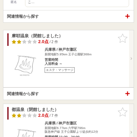
こ…
匿名
関連情報から探す
摩耶温泉（閉館しました）
お気に入
りに追加
2.0点
/ 2 件
兵庫県 / 神戸市灘区
新開地駅5.95km
王子公園駅368m
営業時間
入浴料金 ～
エステ・マッサージ
関連情報から探す
都温泉（閉館しました）
お気に入
りに追加
2.0点
/ 7 件
兵庫県 / 神戸市灘区
新開地駅6.77km
六甲駅796m
阪急神戸線 王子公園駅より徒歩約12分
営業時間 11:30～24:00