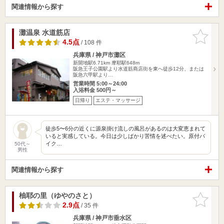
関連情報から探す
灘温泉 水道筋店
お気に入
りに追加
4.5点
/ 108 件
兵庫県 / 神戸市灘区
新開地駅6.71km
摩耶駅648m
阪急王子公園駅より水道筋商店街を東へ徒歩12分、または
阪急六甲駅より…
営業時間 5:00～24:00
入浴料金 500円～
日帰り
エステ・マッサージ
徒歩5〜6分の近くに源泉掛け流しの風呂があるのは大変恵まれて
いると実感している。今日は少しばかり苦情を述べたい。原付バ
イク…
50代～
男性
関連情報から探す
柚耶の里（ゆやのさと）
お気に入
りに追加
2.9点
/ 35 件
兵庫県 / 神戸市垂水区