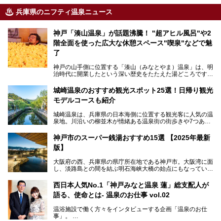
兵庫県のニフティ温泉ニュース
神戸「湊山温泉」が話題沸騰！ "超アヒル風呂"や2
階全面を使った広大な休憩スペース"喫泉"などで魅
了
神戸の山手側に位置する「湊山（みなとやま）温泉」は、明
治時代に開業したという深い歴史をたたえた湯どころです。
そんな長寿の温泉が今、話題となっています。理由は湯船い
っぱいに浮かぶアヒルちゃん。さらに、ゆったりくつろげて
城崎温泉のおすすめ観光スポット25選！日帰り観光
コワーキングも可能な休憩スペースも人気に。斬新な企画や
モデルコースも紹介
設備で人々をアッと驚かせる湊山温泉の魅力をリポートしま
す。
城崎温泉は、兵庫県の日本海側に位置する観光客に人気の温
泉地。川沿いの柳並木が情緒ある温泉街の街歩きや7つある
外湯巡り、ロープウェイからの絶景、冬のカニ料理などで知
られています。鉄道の駅から温泉街が近く、歩いて回るのに
神戸市のスーパー銭湯おすすめ15選 【2025年最新
ちょうどよい規模で、日帰りでの訪問にもおすすめです。
版】
この記事では、城崎温泉と周辺の見どころから厳選した25
大阪府の西、兵庫県の県庁所在地である神戸市。大阪湾に面
の観光スポットをピックアップ。温泉やご当地グルメなどを
し、淡路島との間を結ぶ明石海峡大橋の始点にもなっていま
盛り込んだ日帰り観光モデルコースも紹介しているので、ぜ
す。古くから港町として栄え、異国情緒の残る異人館街や中
ひ参考にしてくださいね！
華街をはじめ、きらびやかに発展したハーバーランドなど、
西日本人気No.1「神戸みなと温泉 蓮」総支配人が
人気観光スポットもめじろ押しです。
語る、使命とは- 温泉のお仕事 vol.02
そして、温泉好きの視点から見ると、神戸市といえば何とい
っても「有馬温泉」。日本三古湯の一角をなす、歴史ある名
温浴施設で働く方々をインタビューする企画「温泉のお仕
湯です。そのお湯をリーズナブルに体験できる健康ランドや
事」。
スーパー銭湯があったら……。今回はそんな希望に沿う施設