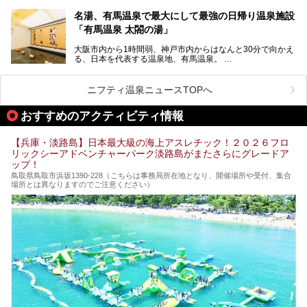
第2弾はニフティ温泉年間ランキング2018で全国総合ランキ
も含め、おすすめのスパ銭をピックアップしてご紹介してい
ング西日本1位、2年連続「ベストオブ宿泊賞」に輝いた
きます！
名湯、有馬温泉で最大にして最強の日帰り温泉施設
「神戸みなと温泉 蓮」の魅力に迫りました！
「有馬温泉 太閤の湯」
大阪市内から1時間弱、神戸市内からはなんと30分で向かえ
る、日本を代表する温泉地、有馬温泉。
そのなかでも最大の規模を誇る「有馬温泉 太閤の湯」は、
有名な「金泉」と「銀泉」に加え、人工のの炭酸泉まで楽し
める、ある意味「最強」ともいえる施設です。
ニフティ温泉ニュースTOPへ
今回は自慢のお湯をメインにその魅力の数々を紹介します！
おすすめのアクティビティ情報
【兵庫・淡路島】日本最大級の海上アスレチック！２０２６フロ
リックシーアドベンチャーパーク淡路島がまたさらにグレードア
ップ！
鳥取県鳥取市浜坂1390‐228（こちらは事務局所在地となり、開催場所や受付、集合
場所とは異なりますのでご注意ください）