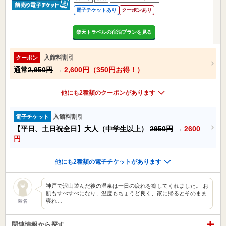
電子チケットあり
クーポンあり
楽天トラベルの宿泊プランを見る
入館料割引
クーポン
通常
2,950円
→
2,600円（350円お得！）
他にも2種類のクーポンがあります
入館料割引
電子チケット
【平日、土日祝全日】大人（中学生以上）
2950円
→
2600
円
他にも2種類の電子チケットがあります
神戸で沢山遊んだ後の温泉は一日の疲れを癒してくれました。 お
肌もすべすべになり、温度もちょうど良く、家に帰るとそのまま
寝れ…
匿名
関連情報から探す