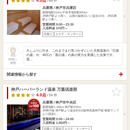
4.0点
/ 69 件
兵庫県 / 神戸市兵庫区
新開地駅410m
中央市場前駅864m
JR神戸駅より西へ、山側の線路沿いに徒歩10分、JR兵庫
駅より東へ、…
営業時間 9:00～23:30
入浴料金 570円～
日帰り
エステ・マッサージ
久しぶりに行き、これまでまだ気づかずにいた天然温泉の「巳泉
の湯」や、46℃の「黒の湯」の真の実力を実感した次第です。
黒…
50代～
女性
関連情報から探す
神戸ハーバーランド温泉 万葉倶楽部
お気に入
りに追加
4.0点
/ 54 件
兵庫県 / 神戸市中央区
新開地駅1.08km
神戸駅255m
JR神戸線 神戸駅より徒歩約3分阪神高速神戸線 柳原ランプ
より国道2…
営業時間 0:00～24:00
入浴料金 2,950円～
日帰り
宿泊
エステ・マッサージ