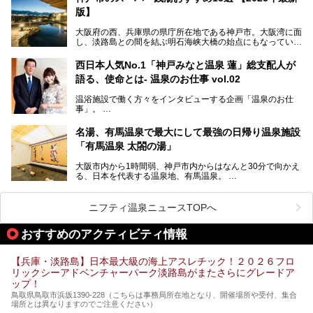
ちょうどよい規模で、日帰りでの訪問にもおすすめです。
版】
この記事では、城崎温泉と周辺の見どころから厳選した25
大阪府の西、兵庫県の県庁所在地である神戸市。大阪湾に面
の観光スポットをピックアップ。温泉やご当地グルメなどを
し、淡路島との間を結ぶ明石海峡大橋の始点にもなっていま
盛り込んだ日帰り観光モデルコースも紹介しているので、ぜ
す。古くから港町として栄え、異国情緒の残る異人館街や中
ひ参考にしてくださいね！
華街をはじめ、きらびやかに発展したハーバーランドなど、
西日本人気No.1「神戸みなと温泉 蓮」総支配人が
人気観光スポットもめじろ押しです。
語る、使命とは- 温泉のお仕事 vol.02
そして、温泉好きの視点から見ると、神戸市といえば何とい
っても「有馬温泉」。日本三古湯の一角をなす、歴史ある名
温浴施設で働く方々をインタビューする企画「温泉のお仕
湯です。そのお湯をリーズナブルに体験できる健康ランドや
事」。
スーパー銭湯があったら……。今回はそんな希望に沿う施設
第2弾はニフティ温泉年間ランキング2018で全国総合ランキ
も含め、おすすめのスパ銭をピックアップしてご紹介してい
ング西日本1位、2年連続「ベストオブ宿泊賞」に輝いた
きます！
名湯、有馬温泉で最大にして最強の日帰り温泉施設
「神戸みなと温泉 蓮」の魅力に迫りました！
「有馬温泉 太閤の湯」
大阪市内から1時間弱、神戸市内からはなんと30分で向かえ
る、日本を代表する温泉地、有馬温泉。
そのなかでも最大の規模を誇る「有馬温泉 太閤の湯」は、
有名な「金泉」と「銀泉」に加え、人工のの炭酸泉まで楽し
める、ある意味「最強」ともいえる施設です。
ニフティ温泉ニュースTOPへ
今回は自慢のお湯をメインにその魅力の数々を紹介します！
おすすめのアクティビティ情報
【兵庫・淡路島】日本最大級の海上アスレチック！２０２６フロ
リックシーアドベンチャーパーク淡路島がまたさらにグレードア
ップ！
鳥取県鳥取市浜坂1390‐228（こちらは事務局所在地となり、開催場所や受付、集合
場所とは異なりますのでご注意ください）