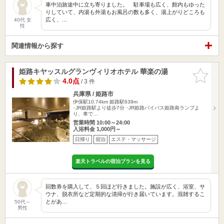
車中泊旅途中に立ち寄りました。 駐車場も広く、館内もゆった
りしていて、内湯も外湯もお風呂の数も多く、湯上がりどころも
広く、…
40代 女
性
関連情報から探す
姫路キヤッスルグランヴィリオホテル 華楽の湯
お気に入
りに追加
4.0点
/ 3 件
兵庫県 / 姫路市
伊保駅10.74km
姫路駅639m
･JR姫路駅より徒歩7分 ･JR姫路バイパス姫路南ランプよ
り、車で…
営業時間 10:00～24:00
入浴料金 1,000円～
日帰り
宿泊
エステ・マッサージ
楽天トラベルの宿泊プランを見る
回数券を購入して、５回ほど行きました。施設が広く、浴室、サ
ウナ、脱衣所など定期的な清掃が行き届いています。混雑するこ
とがあ…
50代～
男性