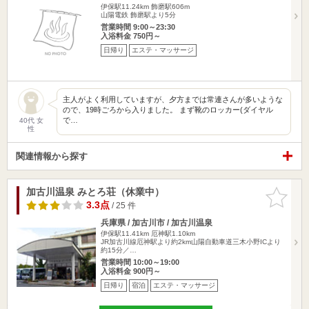
伊保駅11.24km
飾磨駅606m
山陽電鉄 飾磨駅より5分
営業時間 9:00～23:30
入浴料金 750円～
日帰り
エステ・マッサージ
主人がよく利用していますが、夕方までは常連さんが多いような
ので、19時ごろから入りました。 まず靴のロッカー(ダイヤル
で…
40代 女
性
関連情報から探す
加古川温泉 みとろ荘（休業中）
お気に入
りに追加
3.3点
/ 25 件
兵庫県 / 加古川市 / 加古川温泉
伊保駅11.41km
厄神駅1.10km
JR加古川線厄神駅より約2km山陽自動車道三木小野ICより
約15分／…
営業時間 10:00～19:00
入浴料金 900円～
日帰り
宿泊
エステ・マッサージ