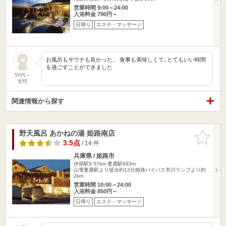
営業時間 9:00～24:00
入浴料金 790円～
日帰り
エステ・マッサージ
お風呂もサウナも良かった。 食事も美味しくて､とてもいい時間
を過ごすことができました
50代～
女性
関連情報から探す
野天風呂 あかねの湯 姫路南店
お気に入
りに追加
3.5点
/ 14 件
兵庫県 / 姫路市
伊保駅9.57km
妻鹿駅693m
山電妻鹿駅より徒歩約12分姫路バイパス市川ランプより約
2km
営業時間 10:00～24:00
入浴料金 850円～
日帰り
エステ・マッサージ