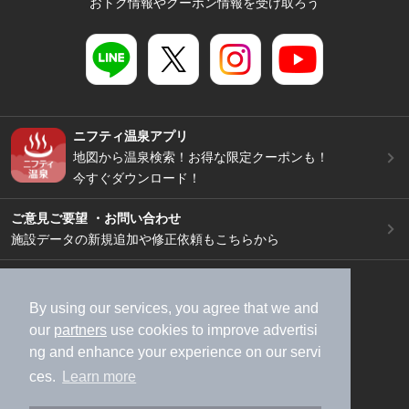
おトク情報やクーポン情報を受け取ろう
ニフティ温泉アプリ
地図から温泉検索！お得な限定クーポンも！
今すぐダウンロード！
ご意見ご要望 ・お問い合わせ
施設データの新規追加や修正依頼もこちらから
スマートフォン
/
PC
加盟店募集（資料請求）
広告出稿のご案内
By using our services, you agree that we and
our
partners
use cookies to improve advertisi
利用規約
ライフスタイルMEMBERS+規約
ng and enhance your experience on our servi
特定商取引法に基づく表記
ヘルプ
採用情報
ces.
Learn more
運営会社
個人情報保護ポリシー