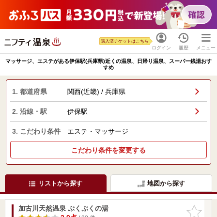
購入済チケットはこちら
ログイン
履歴
メニュー
マッサージ、エステがある伊保駅(兵庫県)近くの温泉、日帰り温泉、スーパー銭湯おす
すめ
1. 都道府県
関西(近畿) / 兵庫県
2. 沿線・駅
伊保駅
3. こだわり条件
エステ・マッサージ
こだわり条件を変更する
リストから探す
地図から探す
加古川天然温泉 ぷくぷくの湯
お気に入
りに追加