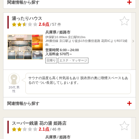
関連情報から探す
湯ったりハウス
お気に入
りに追加
2.6点
/ 57 件
兵庫県 / 姫路市
伊保駅10.86km
京口駅810m
JR播但線 京口駅より徒歩15分播但道路 花田ICよりR372経
由、…
営業時間 6:00～24:00
入浴料金 570円～
日帰り
エステ・マッサージ
サウナの温度も高く外気浴もあり 脱衣所の奥に喫煙スペースもあ
るので つい長居してしまいます。
20代 男
性
関連情報から探す
スーパー銭湯 花の湯 姫路店
お気に入
りに追加
2.1点
/ 46 件
兵庫県 / 姫路市