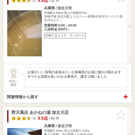
3.9点
/ 32 件
兵庫県 / 加古川市
伊保駅3.69km
尾上の松駅970m
JR神戸線 加古川駅よりタクシー利用6分加古川バイパス加
古川ICより…
営業時間 9:00～24:00
入浴料金 800円～
日帰り
エステ・マッサージ
お湯がいい 有馬の金泉みたいな茶褐色のお湯に疲れが取れます
サウナも湿度が良いのか大量発汗、露天で調いました
50代～
男性
関連情報から探す
野天風呂 あかねの湯 加古川店
お気に入
りに追加
3.5点
/ 46 件
兵庫県 / 加古川市
伊保駅4.45km
尾上の松駅1.10km
尾上の松駅、浜の宮駅より徒歩10分