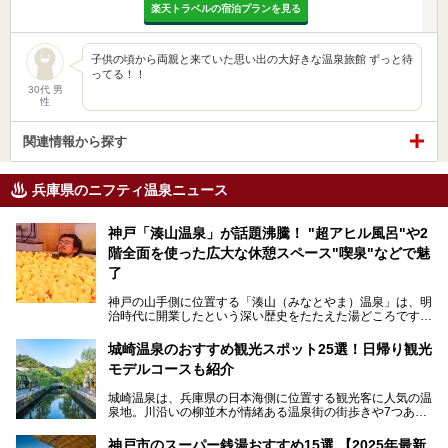
楽天トラベルの宿泊プランを見る
子供の頃から両親と来ていた思い出の大好きな温泉旅館 ずっと待
ってる！！
30代 男
性
関連情報から探す
兵庫県のニフティ温泉ニュース
神戸「湊山温泉」が話題沸騰！ "超アヒル風呂"や2
階全面を使った広大な休憩スペース"喫泉"などで魅
了
神戸の山手側に位置する「湊山（みなとやま）温泉」は、明
治時代に開業したという深い歴史をたたえた湯どころです。
そんな長寿の温泉が今、話題となっています。理由は湯船い
っぱいに浮かぶアヒルちゃん。さらに、ゆったりくつろげて
城崎温泉のおすすめ観光スポット25選！日帰り観光
コワーキングも可能な休憩スペースも人気に。斬新な企画や
モデルコースも紹介
設備で人々をアッと驚かせる湊山温泉の魅力をリポートしま
す。
城崎温泉は、兵庫県の日本海側に位置する観光客に人気の温
泉地。川沿いの柳並木が情緒ある温泉街の街歩きや7つある
外湯巡り、ロープウェイからの絶景、冬のカニ料理などで知
られています。鉄道の駅から温泉街が近く、歩いて回るのに
神戸市のスーパー銭湯おすすめ15選 【2025年最新