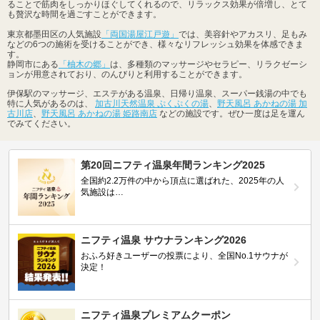
ることで筋肉をしっかりほぐしてくれるので、リラックス効果が倍増し、とて
も贅沢な時間を過ごすことができます。
東京都墨田区の人気施設
「両国湯屋江戸遊」
では、美容針やアカスリ、足もみ
などの6つの施術を受けることができ、様々なリフレッシュ効果を体感できま
す。
静岡市にある
「柚木の郷」
は、多種類のマッサージやセラピー、リラクゼーシ
ョンが用意されており、のんびりと利用することができます。
伊保駅のマッサージ、エステがある温泉、日帰り温泉、スーパー銭湯の中でも
特に人気があるのは、
加古川天然温泉 ぷくぷくの湯
、
野天風呂 あかねの湯 加
古川店
、
野天風呂 あかねの湯 姫路南店
などの施設です。ぜひ一度は足を運ん
でみてください。
第20回ニフティ温泉年間ランキング2025
全国約2.2万件の中から頂点に選ばれた、2025年の人
気施設は…
ニフティ温泉 サウナランキング2026
おふろ好きユーザーの投票により、全国No.1サウナが
決定！
ニフティ温泉プレミアムクーポン