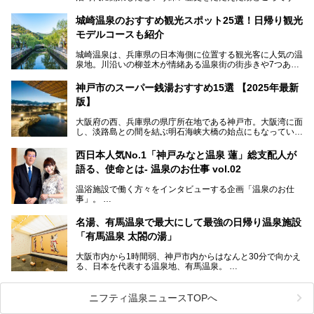
そんな長寿の温泉が今、話題となっています。理由は湯船い
っぱいに浮かぶアヒルちゃん。さらに、ゆったりくつろげて
城崎温泉のおすすめ観光スポット25選！日帰り観光
コワーキングも可能な休憩スペースも人気に。斬新な企画や
モデルコースも紹介
設備で人々をアッと驚かせる湊山温泉の魅力をリポートしま
す。
城崎温泉は、兵庫県の日本海側に位置する観光客に人気の温
泉地。川沿いの柳並木が情緒ある温泉街の街歩きや7つある
外湯巡り、ロープウェイからの絶景、冬のカニ料理などで知
られています。鉄道の駅から温泉街が近く、歩いて回るのに
神戸市のスーパー銭湯おすすめ15選 【2025年最新
ちょうどよい規模で、日帰りでの訪問にもおすすめです。
版】
この記事では、城崎温泉と周辺の見どころから厳選した25
大阪府の西、兵庫県の県庁所在地である神戸市。大阪湾に面
の観光スポットをピックアップ。温泉やご当地グルメなどを
し、淡路島との間を結ぶ明石海峡大橋の始点にもなっていま
盛り込んだ日帰り観光モデルコースも紹介しているので、ぜ
す。古くから港町として栄え、異国情緒の残る異人館街や中
ひ参考にしてくださいね！
華街をはじめ、きらびやかに発展したハーバーランドなど、
西日本人気No.1「神戸みなと温泉 蓮」総支配人が
人気観光スポットもめじろ押しです。
語る、使命とは- 温泉のお仕事 vol.02
そして、温泉好きの視点から見ると、神戸市といえば何とい
っても「有馬温泉」。日本三古湯の一角をなす、歴史ある名
温浴施設で働く方々をインタビューする企画「温泉のお仕
湯です。そのお湯をリーズナブルに体験できる健康ランドや
事」。
スーパー銭湯があったら……。今回はそんな希望に沿う施設
第2弾はニフティ温泉年間ランキング2018で全国総合ランキ
も含め、おすすめのスパ銭をピックアップしてご紹介してい
ング西日本1位、2年連続「ベストオブ宿泊賞」に輝いた
きます！
名湯、有馬温泉で最大にして最強の日帰り温泉施設
「神戸みなと温泉 蓮」の魅力に迫りました！
「有馬温泉 太閤の湯」
大阪市内から1時間弱、神戸市内からはなんと30分で向かえ
る、日本を代表する温泉地、有馬温泉。
そのなかでも最大の規模を誇る「有馬温泉 太閤の湯」は、
有名な「金泉」と「銀泉」に加え、人工のの炭酸泉まで楽し
める、ある意味「最強」ともいえる施設です。
ニフティ温泉ニュースTOPへ
今回は自慢のお湯をメインにその魅力の数々を紹介します！