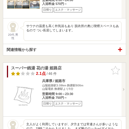
入浴料金 570円～
日帰り
エステ・マッサージ
サウナの温度も高く外気浴もあり 脱衣所の奥に喫煙スペースもあ
るので つい長居してしまいます。
20代 男
性
関連情報から探す
スーパー銭湯 花の湯 姫路店
お気に入
りに追加
2.1点
/ 46 件
兵庫県 / 姫路市
山陽姫路駅3.08km
飾磨駅606m
山陽電鉄 飾磨駅より5分
営業時間 9:00～23:30
入浴料金 750円～
日帰り
エステ・マッサージ
主人がよく利用していますが、夕方までは常連さんが多いような
ので、19時ごろから入りました。 まず靴のロッカー(ダイヤル