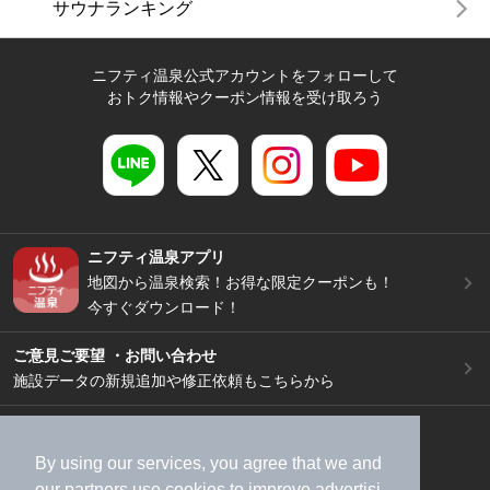
サウナランキング
ニフティ温泉公式アカウントをフォローして
おトク情報やクーポン情報を受け取ろう
ニフティ温泉アプリ
地図から温泉検索！お得な限定クーポンも！
今すぐダウンロード！
ご意見ご要望 ・お問い合わせ
施設データの新規追加や修正依頼もこちらから
スマートフォン
/
PC
加盟店募集（資料請求）
広告出稿のご案内
By using our services, you agree that we and
our
partners
use cookies to improve advertisi