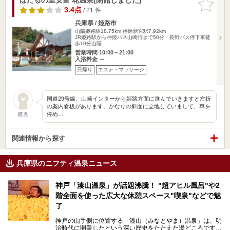
りに追加
3.4点
/ 21 件
兵庫県 / 姫路市
山陽姫路駅18.75km
播磨新宮駅7.92km
JR姫路駅から神姫バス山崎行きで50分 長野バス停下車徒
歩10分山陽…
営業時間 10:00～21:00
入浴料金 ～
日帰り
エステ・マッサージ
国道29号線、山崎インターから姫路方面に進んでいきますと左折
の案内看板があります。かなりの斜面に立地していまして、車を
停め…
匿名
関連情報から探す
兵庫県のニフティ温泉ニュース
神戸「湊山温泉」が話題沸騰！ "超アヒル風呂"や2
階全面を使った広大な休憩スペース"喫泉"などで魅
了
神戸の山手側に位置する「湊山（みなとやま）温泉」は、明
治時代に開業したという深い歴史をたたえた湯どころです。