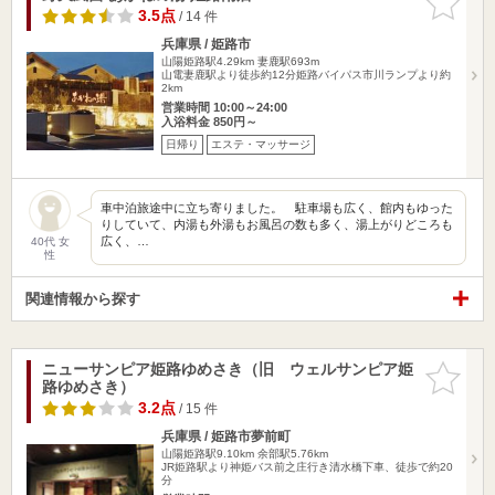
りに追加
3.5点
/ 14 件
兵庫県 / 姫路市
山陽姫路駅4.29km
妻鹿駅693m
山電妻鹿駅より徒歩約12分姫路バイパス市川ランプより約
2km
営業時間 10:00～24:00
入浴料金 850円～
日帰り
エステ・マッサージ
車中泊旅途中に立ち寄りました。 駐車場も広く、館内もゆった
りしていて、内湯も外湯もお風呂の数も多く、湯上がりどころも
広く、…
40代 女
性
関連情報から探す
ニューサンピア姫路ゆめさき（旧 ウェルサンピア姫
お気に入
路ゆめさき）
りに追加
3.2点
/ 15 件
兵庫県 / 姫路市夢前町
山陽姫路駅9.10km
余部駅5.76km
JR姫路駅より神姫バス前之庄行き清水橋下車、徒歩で約20
分