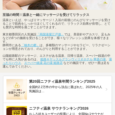
至福の時間！温泉と一緒にマッサージを受けてリラックス
温泉といえば、やっぱりマッサージ！入浴の前後にのんびりマッサージを受け
ることで筋肉をしっかりほぐしてくれるので、リラックス効果が倍増し、とて
も贅沢な時間を過ごすことができます。
東京都墨田区の人気施設
「両国湯屋江戸遊」
では、美容針やアカスリ、足もみ
などの6つの施術を受けることができ、様々なリフレッシュ効果を体感できま
す。
静岡市にある
「柚木の郷」
は、多種類のマッサージやセラピー、リラクゼーシ
ョンが用意されており、のんびりと利用することができます。
山陽姫路駅のマッサージ、エステがある温泉、日帰り温泉、スーパー銭湯の中
でも特に人気があるのは、
姫路キヤッスルグランヴィリオホテル 華楽の湯
、
湯
ったりハウス
、
スーパー銭湯 花の湯 姫路店
などの施設です。ぜひ一度は足を
運んでみてください。
第20回ニフティ温泉年間ランキング2025
全国約2.2万件の中から頂点に選ばれた、2025年の人
気施設は…
ニフティ温泉 サウナランキング2026
おふろ好きユーザーの投票により、全国No.1サウナが