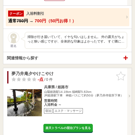
入浴料割引
クーポン
通常
750円
→
700円（50円お得！）
掃除が行き届いていて、イヤな匂いはしません。 外の露天がちょ
っと狭い感じですが、全体的な印象はよかったです。 すぐ隣に…
匿名
関連情報から探す
夢乃井庵夕やけこやけ
お気に入
りに追加
-点
/ 0 件
兵庫県 / 姫路市
山陽姫路駅14.18km
福崎駅5.82km
JR姫路駅下車 神姫バスにて約50分（夢乃井停留所下車）
営業時間
入浴料金 ～
宿泊
エステ・マッサージ
楽天トラベルの宿泊プランを見る