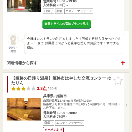
営業時間 15:00～19:00
入浴料金 700円～
日帰り
宿泊
エステ・マッサージ
楽天トラベルの宿泊プランを見る
今日はレストランの利用をしました！設備も料理も良かったです
よ～！ さて お風呂に向かうと豪華な造りの施設です！サウナを
初め…
50代～
男性
関連情報から探す
【姫路の日帰り温泉】姫路市はやしだ交流センター ゆ
お気に入
たりん
りに追加
3.3点
/ 20 件
兵庫県 / 姫路市
山陽姫路駅12.48km
東觜崎駅4.06km
姫路駅より駅前発神姫バス山崎行き利用約40分、林田橋バ
ス停下車、東へ…
営業時間 10:00～20:00
入浴料金 750円～
日帰り
エステ・マッサージ
クーポンあり