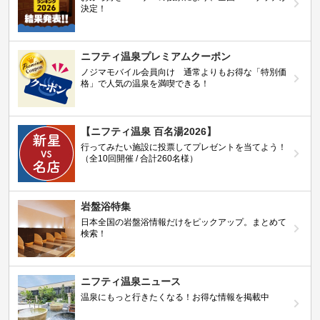
決定！
ニフティ温泉プレミアムクーポン
ノジマモバイル会員向け 通常よりもお得な「特別価
格」で人気の温泉を満喫できる！
【ニフティ温泉 百名湯2026】
行ってみたい施設に投票してプレゼントを当てよう！
（全10回開催 / 合計260名様）
岩盤浴特集
日本全国の岩盤浴情報だけをピックアップ。まとめて
検索！
ニフティ温泉ニュース
温泉にもっと行きたくなる！お得な情報を掲載中