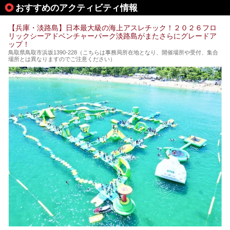
おすすめのアクティビティ情報
【兵庫・淡路島】日本最大級の海上アスレチック！２０２６フロ
リックシーアドベンチャーパーク淡路島がまたさらにグレードア
ップ！
鳥取県鳥取市浜坂1390‐228（こちらは事務局所在地となり、開催場所や受付、集合
場所とは異なりますのでご注意ください）