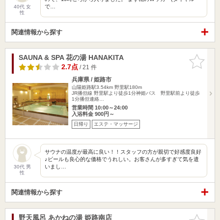
で…
40代 女
性
関連情報から探す
SAUNA & SPA 花の湯 HANAKITA
お気に入
りに追加
2.7点
/ 21 件
兵庫県 / 姫路市
山陽姫路駅3.54km
野里駅180m
JR播但線 野里駅より徒歩1分神姫バス 野里駅前より徒歩
1分播但連絡…
営業時間 10:00～24:00
入浴料金 900円～
日帰り
エステ・マッサージ
サウナの温度が最高に良い！！スタッフの方が親切で好感度良好
♪ビールも良心的な価格でうれしい。お客さんが多すぎて気を遣
いまし…
30代 男
性
関連情報から探す
野天風呂 あかねの湯 姫路南店
お気に入