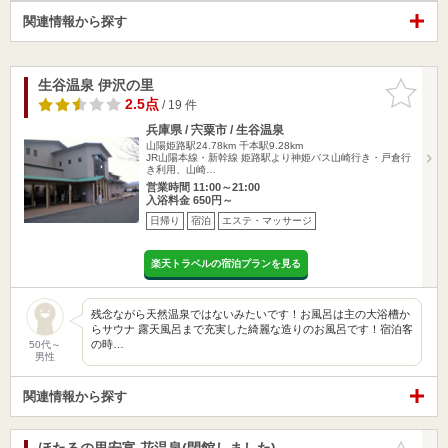
関連情報から探す
生谷温泉 伊沢の里
お気に入
りに追加
2.5点
/ 19 件
兵庫県 / 宍粟市 / 生谷温泉
山陽姫路駅24.78km
千本駅9.28km
JR山陽本線・新幹線 姫路駅より神姫バス山崎行き・戸倉行
き利用、山崎…
営業時間 11:00～21:00
入浴料金 650円～
日帰り
宿泊
エステ・マッサージ
楽天トラベルの宿泊プランを見る
残念ながら天然温泉ではないみたいです！お風呂は主の大浴槽か
らサウナ 露天風呂まで充実した綺麗な造りのお風呂です！宿泊客
の時…
50代～
男性
関連情報から探す
ほたるの里安富 花温泉(閉館しました)
お気に入