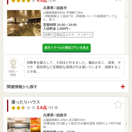
4.0点
/ 3 件
兵庫県 / 姫路市
山陽姫路駅900m
手柄駅718m
･JR姫路駅より徒歩7分 ･JR姫路バイパス姫路南ランプよ
り、車で…
営業時間 10:00～24:00
入浴料金 1,000円～
日帰り
宿泊
エステ・マッサージ
楽天トラベルの宿泊プランを見る
回数券を購入して、５回ほど行きました。施設が広く、浴室、サ
ウナ、脱衣所など定期的な清掃が行き届いています。混雑するこ
とがあ…
50代～
男性
関連情報から探す
湯ったりハウス
お気に入
りに追加
2.6点
/ 57 件
兵庫県 / 姫路市
山陽姫路駅2.24km
京口駅810m
JR播但線 京口駅より徒歩15分播但道路 花田ICよりR372経
由、…
営業時間 6:00～24:00