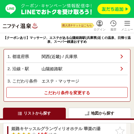
購入済チケットはこちら
ログイン
履歴
メニュー
【クーポンあり】マッサージ、エステがある山陽姫路駅(兵庫県)近くの温泉、日帰り温
泉、スーパー銭湯おすすめ
1. 都道府県
関西(近畿) / 兵庫県
2. 沿線・駅
山陽姫路駅
3. こだわり条件
エステ・マッサージ
こだわり条件を変更する
リストから探す
地図から探す
姫路キヤッスルグランヴィリオホテル 華楽の湯
お気に入
りに追加