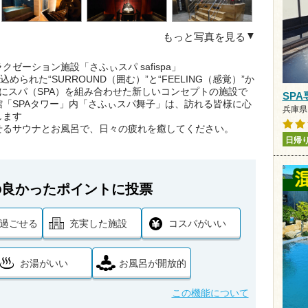
もっと写真を見る
ゼーション施設「さふぃスパ safispa」
られた“SURROUND（囲む）”と“FEELING（感覚）”か
）にスパ（SPA）を組み合わせた新しいコンセプトの施設で
SPA
「SPAタワー」内「さふぃスパ舞子」は、訪れる皆様に心
兵庫県 
します
せるサウナとお風呂で、日々の疲れを癒してください。
日帰
の良かったポイントに投票
過ごせる
充実した施設
コスパがいい
お湯がいい
お風呂が開放的
この機能について