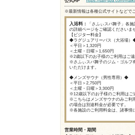
https://safi-spa.com/maik
公式HP
※最新情報は各種公式サイトなどで
入浴料：
「さふぃスパ舞子」各施
の詳細ページをご確認くださいま
【ビジター料金】
◆ラグジュアリーバス（大浴場）
＜平日＞1,320円
＜土曜・日曜＞1,650円
※2歳以下のお子様のご利用はご
※さふぃスパ舞子のジム・ゴルフ
いただけます。
◆メンズサウナ（男性専用）◆
＜平日＞2,750円
＜土曜・日曜＞3,300円
※12歳以下のお子様のご利用はご
※こちらはメンズサウナのみご利
の場合は別途料金が必要です。
※各施設のご利用料金は、諸事情
営業時間・期間