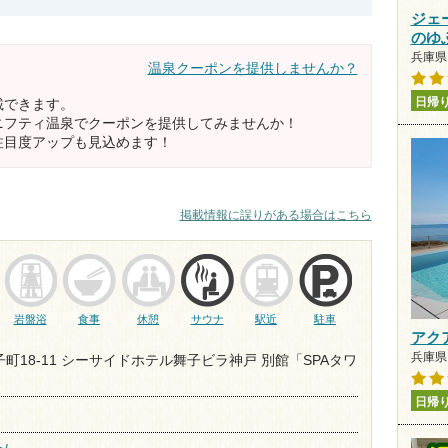
ジェ
のゆ
兵庫県 
温泉クーポンを提供しませんか？
日帰
載できます。
ニフティ温泉でクーポンを提供してみませんか！
注目度アップも見込めます！
掲載情報に誤りがある場合はこちら
岩盤浴
食事
休憩
サウナ
駅近
駐車
アク
兵庫県 
町18-11 シーサイドホテル舞子ビラ神戸 別館「SPAタワ
日帰