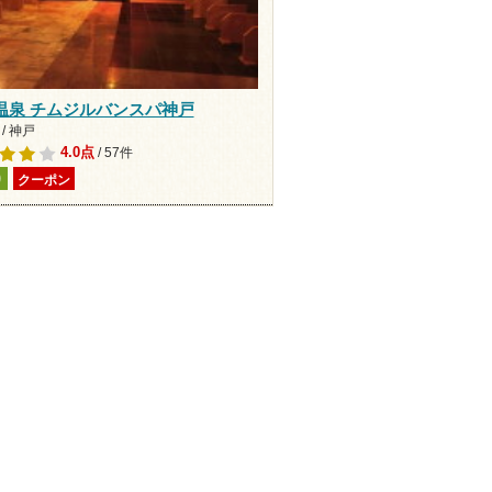
温泉 チムジルバンスパ神戸
/ 神戸
4.0点
/ 57件
り
クーポン