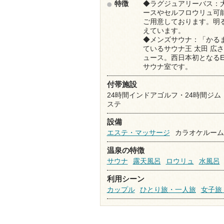
特徴
◆ラグジュアリーバス：
ースやセルフロウリュ可
ご用意しております。明
えています。
◆メンズサウナ：「かる
ているサウナ王 太田 広
ュース。西日本初となるEOS 
サウナ室です。
付帯施設
24時間インドアゴルフ・24時間ジ
ステ
設備
エステ・マッサージ
カラオケルーム
温泉の特徴
サウナ
露天風呂
ロウリュ
水風呂
利用シーン
カップル
ひとり旅・一人旅
女子旅