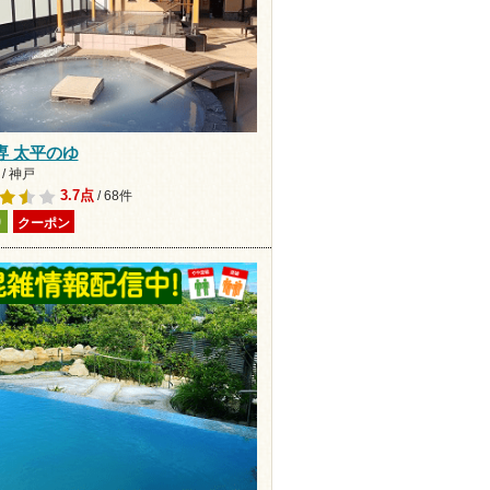
専 太平のゆ
/ 神戸
3.7点
/ 68件
り
クーポン