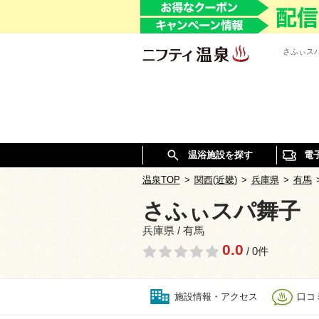
さふぃス
温浴施設を探す
電
温泉TOP
>
関西(近畿)
>
兵庫県
>
有馬
さふぃスパ舞子
兵庫県 / 有馬
0.0
/ 0件
施設情報・アクセス
口コミ