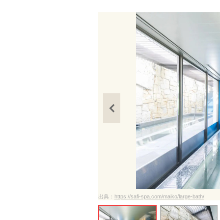
出典：
https://safi-spa.com/maiko/large-bath/