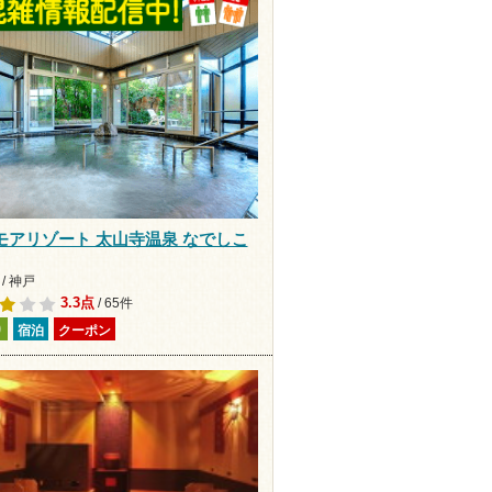
モアリゾート 太山寺温泉 なでしこ
/ 神戸
3.3点
/ 65件
り
宿泊
クーポン