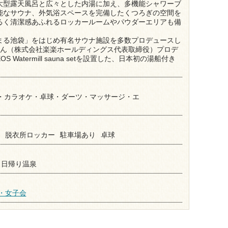
大型露天風呂と広々とした内湯に加え、多機能シャワーブ
能なサウナ、外気浴スペースを完備したくつろぎの空間を
るく清潔感あふれるロッカールームやパウダーエリアも備
まる池袋」をはじめ有名サウナ施設を多数プロデュースし
さん（株式会社楽楽ホールディングス代表取締役）プロデ
Watermill sauna setを設置した、日本初の湯船付き
ム・カラオケ・卓球・ダーツ・マッサージ・エ
脱衣所ロッカー
駐車場あり
卓球
日帰り温泉
・女子会