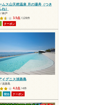
ームス山天然温泉 月の湯舟（つき
ふね）
/ 神戸
3.5点
/ 128件
り
クーポン
アイグニス淡路島
/ 淡路島
4.2点
/ 4件
り
宿泊
クーポン