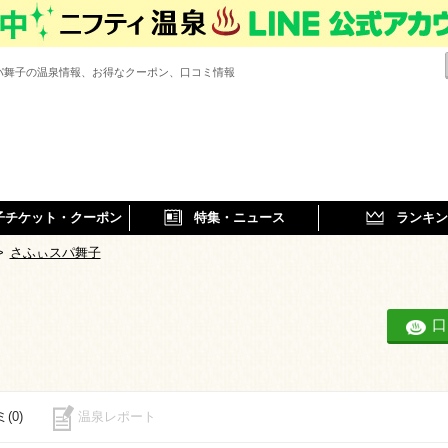
パ舞子の温泉情報、お得なクーポン、口コミ情報
子チケット・クーポン
特集・ニュース
ランキン
>
さふぃスパ舞子
口
(0)
温泉レポート