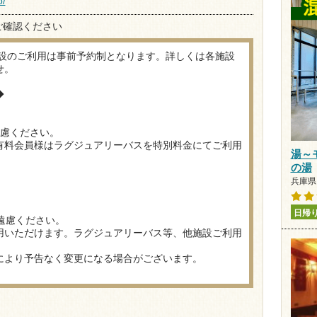
o/
ご確認ください
設のご利用は事前予約制となります。詳しくは各施設
せ。
◆
遠慮ください。
有料会員様はラグジュアリーバスを特別料金にてご利用
湯～
の湯
兵庫県 
日帰
遠慮ください。
用いただけます。ラグジュアリーバス等、他施設ご利用
により予告なく変更になる場合がございます。