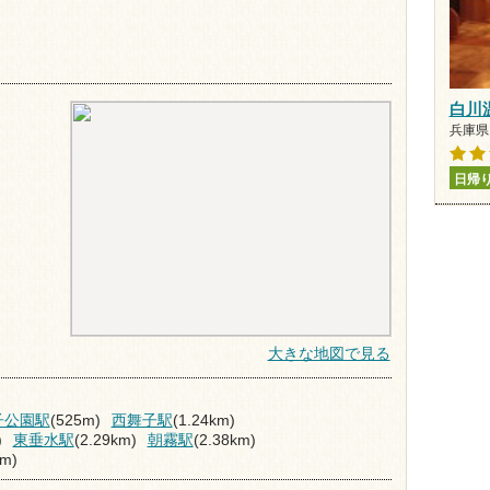
白川
兵庫県 
日帰
大きな地図で見る
子公園駅
(525m)
西舞子駅
(1.24km)
)
東垂水駅
(2.29km)
朝霧駅
(2.38km)
km)