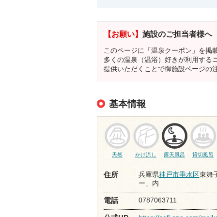
【お願い】
施設のご担当者様へ
このページに「温泉クーポン」を掲
多くの温泉（温浴）好きが利用する
提供いただくことで御施設ページの
基本情報
天然
かけ流し
露天風呂
貸切風呂
兵庫県
神戸市垂水区
東舞子
住所
ー」内
0787063711
電話