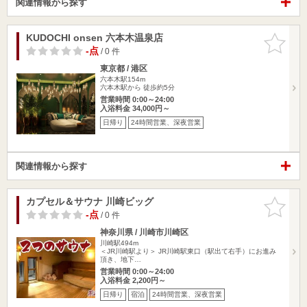
関連情報から探す
KUDOCHI onsen 六本木温泉店
お気に入
りに追加
-点
/ 0 件
東京都 / 港区
六本木駅154m
六本木駅から 徒歩約5分
営業時間 0:00～24:00
入浴料金 34,000円～
日帰り
24時間営業、深夜営業
関連情報から探す
カプセル＆サウナ 川崎ビッグ
お気に入
りに追加
-点
/ 0 件
神奈川県 / 川崎市川崎区
川崎駅494m
＜JR川崎駅より＞ JR川崎駅東口（駅出て右手）にお進み
頂き、地下…
営業時間 0:00～24:00
入浴料金 2,200円～
日帰り
宿泊
24時間営業、深夜営業