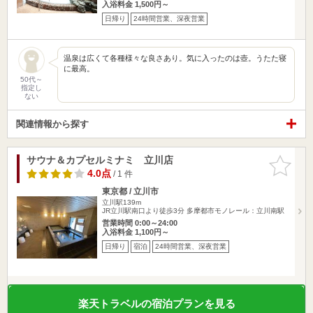
入浴料金 1,500円～
日帰り
24時間営業、深夜営業
温泉は広くて各種様々な良さあり。気に入ったのは壺。うたた寝
に最高。
50代～
指定し
ない
関連情報から探す
サウナ＆カプセルミナミ 立川店
お気に入
りに追加
4.0点
/ 1 件
東京都 / 立川市
立川駅139m
JR立川駅南口より徒歩3分 多摩都市モノレール：立川南駅
営業時間 0:00～24:00
入浴料金 1,100円～
日帰り
宿泊
24時間営業、深夜営業
楽天トラベルの宿泊プランを見る