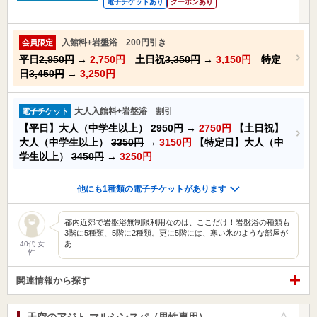
電子チケットあり
クーポンあり
入館料+岩盤浴 200円引き
会員限定
平日
2,950円
→
2,750円
土日祝
3,350円
→
3,150円
特定
日
3,450円
→
3,250円
大人入館料+岩盤浴 割引
電子チケット
【平日】大人（中学生以上）
2950円
→
2750円
【土日祝】
大人（中学生以上）
3350円
→
3150円
【特定日】大人（中
学生以上）
3450円
→
3250円
他にも1種類の電子チケットがあります
都内近郊で岩盤浴無制限利用なのは、ここだけ！岩盤浴の種類も
3階に5種類、5階に2種類。更に5階には、寒い氷のような部屋が
あ…
40代 女
性
関連情報から探す
天空のアジト マルシンスパ（男性専用）
お気に入