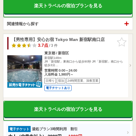
楽天トラベルの宿泊プランを見る
関連情報から探す
【男性専用】安心お宿 Tokyo Man 新宿駅南口店
お気に入
りに追加
3.7点
/ 3 件
東京都 / 新宿区
新宿駅148m
JR「新宿駅」東南口から徒歩90秒 JR「新宿駅」南口から
徒歩3分…
営業時間 0:00～24:00
入浴料金 1,980円～
日帰り
宿泊
24時間営業、深夜営業
電子チケットあり
楽天トラベルの宿泊プランを見る
湯処プラン3時間利用 割引
電子チケット