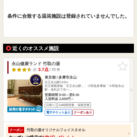
条件に合致する温浴施設は登録されていませんでした。
近くのオススメ施設
永山健康ランド 竹取の湯
お気に入
りに追加
3.7点
/ 70 件
東京都 / 多摩市永山
京王永山駅143m
京王相模原線「京王永山駅」、小田急多摩線「小田急永山
駅」改札出て右へ…
営業時間 9:00～翌8:30
入浴料金 2,600円～
日帰り
24時間営業、深夜営業
電子チケットあり
クーポンあり
竹取の湯オリジナルフェイスタオル
クーポン