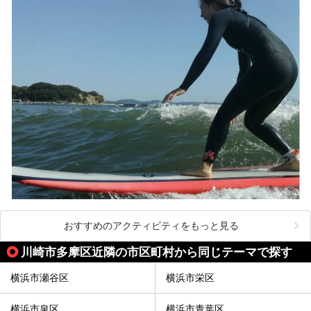
4つの神社に囲まれたパワースポットです。
───
提供元：株式会社西武・プリンスホテルズワールドワイド
【PR】
この記事は箱根 芦ノ湖畔蛸川温泉 龍宮殿のPR記事です。
おすすめのアクティビティをもっと見る
川崎市多摩区近隣の市区町村から同じテーマで探す
横浜市瀬谷区
横浜市栄区
横浜市泉区
横浜市青葉区