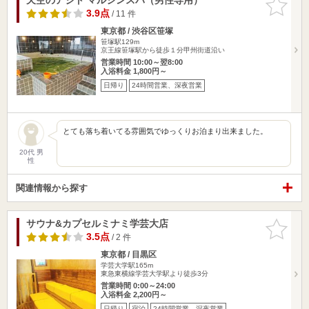
りに追加
3.9点
/ 11 件
東京都 / 渋谷区笹塚
笹塚駅129m
京王線笹塚駅から徒歩１分甲州街道沿い
営業時間 10:00～翌8:00
入浴料金 1,800円～
日帰り
24時間営業、深夜営業
とても落ち着いてる雰囲気でゆっくりお泊まり出来ました。
20代 男
性
関連情報から探す
サウナ&カプセルミナミ学芸大店
お気に入
りに追加
3.5点
/ 2 件
東京都 / 目黒区
学芸大学駅165m
東急東横線学芸大学駅より徒歩3分
営業時間 0:00～24:00
入浴料金 2,200円～
日帰り
宿泊
24時間営業、深夜営業