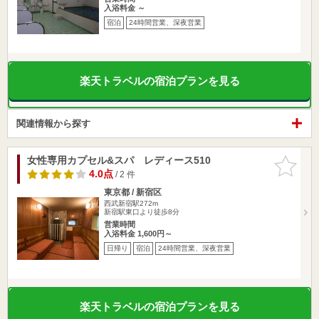
入浴料金 ～
宿泊
24時間営業、深夜営業
楽天トラベルの宿泊プランを見る
関連情報から探す
女性専用カプセル&スパ レディース510
お気に入
りに追加
4.0点
/ 2 件
東京都 / 新宿区
西武新宿駅272m
新宿駅東口より徒歩8分
営業時間
入浴料金 1,600円～
日帰り
宿泊
24時間営業、深夜営業
楽天トラベルの宿泊プランを見る