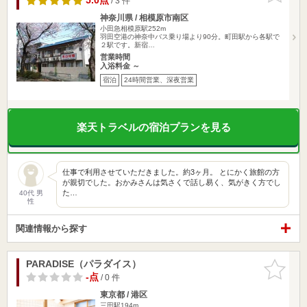
5.0点
/ 3 件
神奈川県 / 相模原市南区
小田急相模原駅252m
羽田空港の神奈中バス乗り場より90分。町田駅から各駅で
２駅です。新宿…
営業時間
入浴料金 ～
宿泊
24時間営業、深夜営業
楽天トラベルの宿泊プランを見る
仕事で利用させていただきました。約3ヶ月。 とにかく旅館の方
が親切でした。おかみさんは気さくで話し易く、気がきく方でし
た…
40代 男
性
関連情報から探す
PARADISE（パラダイス）
お気に入
りに追加
-点
/ 0 件
東京都 / 港区
三田駅194m