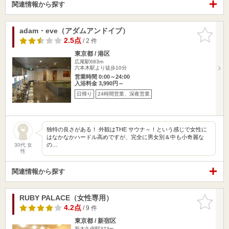
関連情報から探す
adam・eve（アダムアンドイブ）
お気に入
りに追加
2.5点
/ 2 件
東京都 / 港区
広尾駅683m
六本木駅より徒歩10分
営業時間 0:00～24:00
入浴料金 3,990円～
日帰り
24時間営業、深夜営業
独特の良さがある！ 外観はTHE サウナ～！という感じで女性に
はなかなかハードル高めですが、完全に男女別＆中も小奇麗な
の…
30代 女
性
関連情報から探す
RUBY PALACE（女性専用）
お気に入
りに追加
4.2点
/ 9 件
東京都 / 新宿区
新大久保駅373m