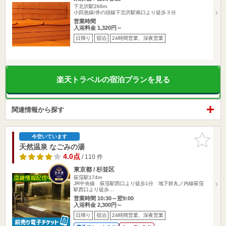
下北沢駅266m
小田急線/井の頭線下北沢駅南口より徒歩３分
営業時間
入浴料金 1,320円～
日帰り
宿泊
24時間営業、深夜営業
楽天トラベルの宿泊プランを見る
関連情報から探す
お気に入
今空いています
りに追加
天然温泉 なごみの湯
4.0点
/ 110 件
東京都 / 杉並区
荻窪駅174m
JR中央線 荻窪駅西口より徒歩1分 地下鉄丸ノ内線荻窪
駅西口より徒歩…
営業時間 10:30～翌9:00
入浴料金 2,300円～
日帰り
宿泊
24時間営業、深夜営業