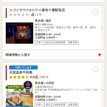
スゴイサウナ&ステイ麻布十番駅前店
お気に入
りに追加
-点
/ 0 件
東京都 / 港区
麻布十番駅238m
東京メトロ南北線、都営大江戸線「麻布十番」駅 徒歩2
分 都営大江戸…
営業時間 0:00～24:00
入浴料金 3,000円～
日帰り
宿泊
24時間営業、深夜営業
関連情報から探す
お気に入
今空いています
りに追加
天然温泉平和島
4.6点
/ 206 件
東京都 / 大田区
大森海岸駅584m
京浜急行線 平和島駅徒歩約12分/ワンコインバス3分（100
円）、Ｊ…
営業時間 0:00～24:00
入浴料金 2,400円～
日帰り
宿泊
24時間営業、深夜営業