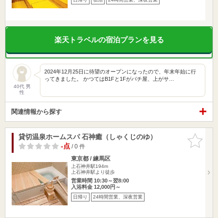
楽天トラベルの宿泊プランを見る
2024年12月25日に待望のオープンになったので、年末年始に行
ってきました。 かつてはB1Fと1Fがパチ屋、上がサ…
40代 男
性
関連情報から探す
貸切温泉ホームスパ 石神癒（しゃくじのゆ）
お気に入
りに追加
-点
/ 0 件
東京都 / 練馬区
上石神井駅194m
上石神井駅より徒歩
営業時間 10:30～翌8:00
入浴料金 12,000円～
日帰り
24時間営業、深夜営業