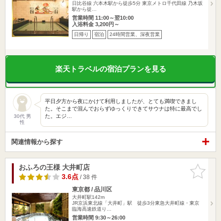
日比谷線 六本木駅から徒歩5分 東京メトロ千代田線 乃木坂
駅から徒…
営業時間 11:00～翌10:00
入浴料金 3,200円～
日帰り
宿泊
24時間営業、深夜営業
楽天トラベルの宿泊プランを見る
平日夕方から夜にかけて利用しましたが、とても満喫できまし
た。そこまで混んでおらずゆっくりできてサウナは特に最高でし
た。エジ…
30代 男
性
関連情報から探す
おふろの王様 大井町店
お気に入
りに追加
3.6点
/ 38 件
東京都 / 品川区
大井町駅142m
JR京浜東北線「大井町」駅 徒歩3分東急大井町線・東京
臨海高速鉄道り…
営業時間 9:30～26:00