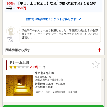
300円
【平日、土日祝全日】幼児（3歳~未就学児）1名
107
0円
→
950円
他にも2種類の電子チケットがあります
学生時代の友人と一泊で利用しました。客室露天風呂付きのお部
屋を予約し、エステやマッサージを受けてのんびりしたいと思い
計画し…
50代～
女性
関連情報から探す
ドシー五反田
お気に入
りに追加
2.0点
/ 1 件
東京都 / 品川区
五反田駅207m
JR五反田駅より徒歩約3分
営業時間 15:00～翌11:00
入浴料金 1,000円～
日帰り
宿泊
24時間営業、深夜営業