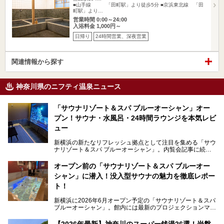
■山手線 「田町駅」より徒歩5分 ■京浜東北線 「田
町駅」より…
営業時間 0:00～24:00
入浴料金 1,000円～
日帰り
24時間営業、深夜営業
関連情報から探す
神奈川県のニフティ温泉ニュース
「サウナリゾート＆スパ ブルーオーシャン」オー
プン！サウナ・水風呂・24時間ラウンジを本気レビ
ュー
新横浜の新たなリフレッシュ拠点として注目を集める「サウ
ナリゾート＆スパ ブルーオーシャン」。内覧会記事に続
き、今回は実際に体験してみたリアルな様子をレポートしま
す。サウナや水風呂の気持ちよさはもちろん、リラックスス
オープン前の「サウナリゾート＆スパ ブルーオー
ペースの過ごしやすさまで徹底チェック。新横浜エリアで日
シャン」に潜入！没入型サウナの魅力を徹底レポー
常の疲れをリセットしたい人、ライブやスポーツ観戦遠征組
は必見です。
ト！
新横浜に2026年6月オープン予定の「サウナリゾート＆スパ
ブルーオーシャン」。館内には最新のプロジェクションマッ
ピングが多用され、まるで世界を旅しているかのような圧倒
的な“没入感（イマーシブ）”を体験できます。
【2026年最新】神奈川のスーパー銭湯26選！岩盤