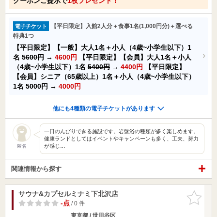
クーポンご提示で
1枚プレゼント！
【平日限定】入館2人分＋食事1名(1,000円分)＋選べる
電子チケット
特典1つ
【平日限定】【一般】大人1名＋小人（4歳~小学生以下）1
名
5600円
→
4600円
【平日限定】【会員】大人1名＋小人
（4歳~小学生以下）1名
5400円
→
4400円
【平日限定】
【会員】シニア（65歳以上）1名＋小人（4歳~小学生以下）
1名
5000円
→
4000円
他にも4種類の電子チケットがあります
一日のんびりできる施設です。岩盤浴の種類が多く楽しめます。
健康ランドとしてはイベントやキャンペーンも多く、工夫、努力
が感じ…
匿名
関連情報から探す
サウナ&カプセルミナミ下北沢店
お気に入
りに追加
-点
/ 0 件
東京都 / 世田谷区