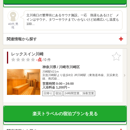
立川南口の繁華街にあるサウナ施設。一応 熱湯もあるけど メ
インはサウナ。タワーサウナまでいかないけど結構広いし温度も
100…
40代 男
性
関連情報から探す
レックスイン川崎
お気に入
りに追加
-点
/ 0 件
神奈川県 / 川崎市川崎区
川崎駅421m
京急川崎駅より徒歩8分 JR川崎駅（東海道本線、京浜東北
線、南武線…
営業時間 0:00～24:00
入浴料金 1,200円～
日帰り
宿泊
24時間営業、深夜営業
楽天トラベルの宿泊プランを見る