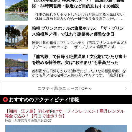
浴・24時間営業・駅近など目的別おすすめ施設
「仕事の疲れをリセットしたいけれど遠出する元気はない」
今回は、そんな大注目の施設に一足先にお邪魔し、その全貌
「休日は漫画を読みながら一日中ダラダラ過ごしたい」
を見学させていただきました！
「子ども連れでも気兼ねなく、家事を忘れてリフレッシュし
たい」
サウナ室の中に咲き誇る桜、魚たちが泳ぐ水風呂、そしてバ
箱根 プリンスホテルの旗艦ホテル、「ザ・プリン
リのビーチを思わせる休憩スペース…。驚きの連続だった館
ス箱根芦ノ湖」で味わう建築美と優雅な休日
そんな「癒やされたい」という願いを叶えてくれるのが、神
内の様子をレポートします！
奈川県のスーパー銭湯。
神奈川県の箱根にプリンスホテル（西武プリンスホテルズ＆
神奈川県には、サウナや岩盤浴、一日中遊べるエンタメ施設
リゾーツ）のホテルは、「ザ・プリンス 箱根芦ノ湖」「芦
など、“非日常”を味わえるスーパー銭湯が数多く揃っていま
ノ湖畔 蛸川温泉 龍宮殿」「箱根湯の花プリンスホテル」
す。しかし、選択肢が多いからこそ「どの施設か迷ってしま
「箱根仙石原プリンスホテル」と4軒あり、今回ご紹介する
う」という人も多いはず。
「龍宮殿」で日帰り絶景温泉！文化財にひたり富士
「ザ・プリンス 箱根芦ノ湖」は、その中でもフラッグシッ
を眺める特等席。実は“お泊まり”も最高だった
プ（旗艦）に位置づけられる特別なホテルです。
そこで今回は、神奈川県内の人気施設26選を「安さ」「岩
盤浴・漫画の充実度」「景色の良さ」「高級感」「深夜営
首都圏から日帰りから1泊旅行にぴったりな箱根温泉郷。な
昭和の日本を代表する建築家の一人、村野藤吾が芦ノ湖の畔
業」「駅近」など、目的別に厳選して紹介します。
かでも芦ノ湖の湖畔は人気の高いエリアです。「絶景日帰り
に建てた桃源郷のようなホテルがここ。自家源泉の温泉や、
今の気分にぴったりの施設を見つけて、最高のリフレッシュ
温泉 龍宮殿本館」は、露天風呂から芦ノ湖と富士山の両方
こだわりぬいた食もあわせて、このホテルの魅力をレポート
時間を過ごす参考にしていただけますと幸いです。
が楽しめるまさに眺望自慢の日帰り温泉。
します。
ニフティ温泉ニュースTOPへ
そしてここは全24室の「箱根 芦ノ湖畔蛸川温泉 龍宮殿」と
───
して宿泊もできます。宿泊者は「龍宮殿本館」の営業時間に
提供元：株式会社西武・プリンスホテルズワールドワイド
おすすめのアクティビティ情報
加えて、朝6時からの宿泊者専用時間帯にも「龍宮殿本館」
【PR】
のお風呂が利用できます。
この記事はザ・プリンス 箱根芦ノ湖のPR記事です。
【湘南・江ノ島】初心者向けサーフィンレッスン！用具レンタル
今回は日帰り温泉としての「絶景日帰り温泉 龍宮殿本館
等全て込み！【海まで徒歩１分】
（以下、龍宮殿本館）」と、旅館としての「箱根 芦ノ湖畔
蛸川温泉 龍宮殿（以下、龍宮殿）」の両方の魅力をたっぷ
神奈川県藤沢市片瀬海岸1-13-27
りお伝えします！
ここは箱根神社、九頭龍神社、白龍神社、箱根元宮と箱根の