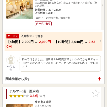
西武新宿線【西武新宿駅】北口より徒歩5分 JR山手線【新
大久保駅】…
営業時間 7:30～23:00
入浴料金 1,320円～
日帰り
24時間営業、深夜営業
クーポンあり
入館料110円引き
クーポン
【4時間】
2,200円
→
2,090円
【10時間】
2,640円
→
2,53
0円
初めて行きました。場所柄＆24時間営業というのでかなりディー
プなものかと思っていきましたが、めっちゃ清潔＆広々。でもコ
スパ…
30代 女
性
関連情報から探す
テルマー湯 西麻布
お気に入
りに追加
3.8点
/ 4 件
東京都 / 港区
六本木駅494m