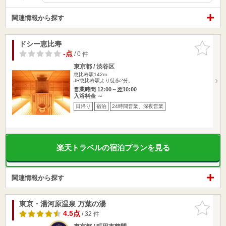
関連情報から探す
ドシー恵比寿
お気に入
りに追加
-点
/ 0 件
東京都 / 渋谷区
恵比寿駅142m
JR恵比寿駅より徒歩2分。
営業時間 12:00～翌10:00
入浴料金 ～
日帰り
宿泊
24時間営業、深夜営業
楽天トラベルの宿泊プランを見る
関連情報から探す
東京・湯河原温泉 万葉の湯
お気に入
りに追加
4.5点
/ 32 件