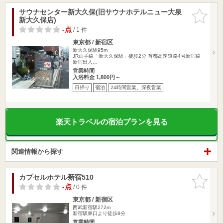
サウナセンター新大久保(旧サウナホテルニュー大泉
お気に入
新大久保店)
りに追加
-点
/ 1 件
東京都 / 新宿区
新大久保駅95m
JR山手線「新大久保駅」徒歩2分 首都高速道路4号新宿線
新宿出入…
営業時間
入浴料金 1,800円～
日帰り
宿泊
24時間営業、深夜営業
楽天トラベルの宿泊プランを見る
関連情報から探す
カプセルホテル新宿510
お気に入
りに追加
-点
/ 0 件
東京都 / 新宿区
西武新宿駅272m
新宿駅東口より徒歩8分
営業時間