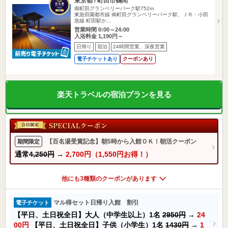
東京都 / 町田市鶴間
南町田グランベリーパーク駅752m
東急田園都市線 南町田グランベリーパーク駅、ＪＲ・小田
急線 町田駅か…
営業時間 0:00～24:00
入浴料金 1,190円～
日帰り
宿泊
24時間営業、深夜営業
電子チケットあり
クーポンあり
楽天トラベルの宿泊プランを見る
【百名湯受賞記念】朝5時から入館ＯＫ！朝活クーポン
期間限定
通常
4,250円
→
2,700円（1,550円お得！）
他にも3種類のクーポンがあります
マル得セット日帰り入館 割引
電子チケット
【平日、土日祝全日】大人（中学生以上）1名
2950円
→
24
00円
【平日、土日祝全日】子供（小学生）1名
1430円
→
1