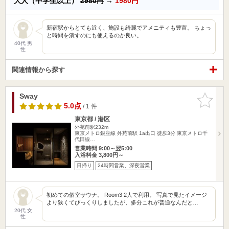
大人（中学生以上）
2980円
→
1980円
新宿駅からとても近く、施設も綺麗でアメニティも豊富。 ちょっ
と時間を潰すのにも使えるのか良い。
40代 男
性
関連情報から探す
Sway
お気に入
りに追加
5.0点
/ 1 件
東京都 / 港区
外苑前駅232m
東京メトロ銀座線 外苑前駅 1a出口 徒歩3分 東京メトロ千
代田線…
営業時間 9:00～翌5:00
入浴料金 3,800円～
日帰り
24時間営業、深夜営業
初めての個室サウナ。 Room3 2人で利用。 写真で見たイメージ
より狭くてびっくりしましたが、多分これが普通なんだと…
20代 女
性