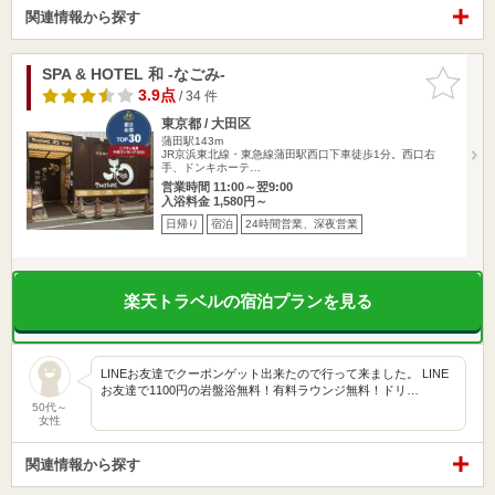
関連情報から探す
SPA & HOTEL 和 -なごみ-
お気に入
りに追加
3.9点
/ 34 件
東京都 / 大田区
蒲田駅143m
JR京浜東北線・東急線蒲田駅西口下車徒歩1分。西口右
手、ドンキホーテ…
営業時間 11:00～翌9:00
入浴料金 1,580円～
日帰り
宿泊
24時間営業、深夜営業
楽天トラベルの宿泊プランを見る
LINEお友達でクーポンゲット出来たので行って来ました。 LINE
お友達で1100円の岩盤浴無料！有料ラウンジ無料！ドリ…
50代～
女性
関連情報から探す