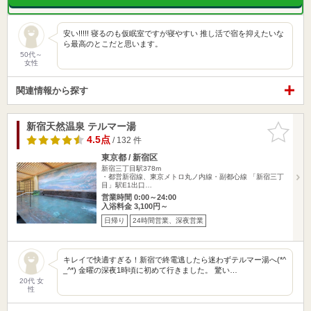
安い!!!!! 寝るのも仮眠室ですが寝やすい 推し活で宿を抑えたいな
ら最高のとこだと思います。
50代～
女性
関連情報から探す
新宿天然温泉 テルマー湯
お気に入
りに追加
4.5点
/ 132 件
東京都 / 新宿区
新宿三丁目駅378m
・都営新宿線、東京メトロ丸ノ内線・副都心線 「新宿三丁
目」駅E1出口…
営業時間 0:00～24:00
入浴料金 3,100円～
日帰り
24時間営業、深夜営業
キレイで快適すぎる！新宿で終電逃したら迷わずテルマー湯へ(*^
_^*) 金曜の深夜1時頃に初めて行きました。 驚い…
20代 女
性