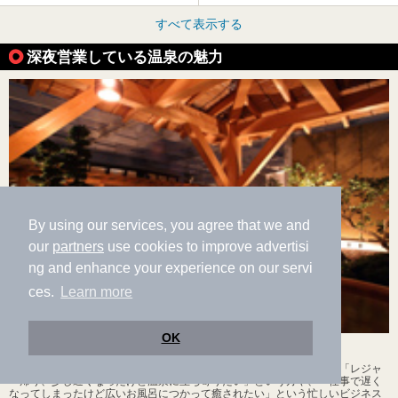
すべて表示する
深夜営業している温泉の魅力
By using our services, you agree that we and
our
partners
use cookies to improve advertisi
ng and enhance your experience on our servi
ces.
Learn more
OK
「24時間営業」「深夜営業」で、時間を気にせず温泉を楽しむ
「せっかく行くのだから何度も温泉に入ってゆっくり楽しみたい！」「レジャ
ー帰り、少し遅くなったけど温泉に立ち寄りたい」という方や、「仕事で遅く
なってしまったけど広いお風呂につかって癒されたい」という忙しいビジネス