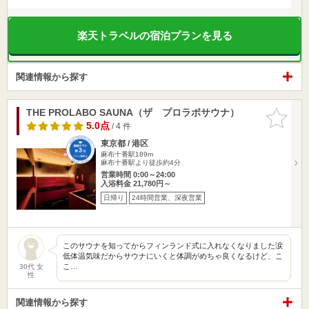
楽天トラベルの宿泊プランを見る
関連情報から探す
THE PROLABO SAUNA（ザ プロラボサウナ）
お気に入
りに追加
5.0点
/ 4 件
東京都 / 港区
麻布十番駅189m
麻布十番駅より徒歩約4分
営業時間 0:00～24:00
入浴料金 21,780円～
日帰り
24時間営業、深夜営業
このサウナを知ってからフィンランド式に入れなくなりました涙
低体温気味だからサウナにいくと体調がめちゃ良くなるけど、こ
こ…
30代 女
性
関連情報から探す