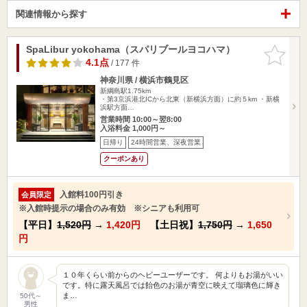
関連情報から探す
SpaLibur yokohama（スパリブールヨコハマ）
お気に入
りに追加
4.1点
/ 177 件
神奈川県 / 横浜市鶴見区
新綱島駅1.75km
・第3京浜港北ICから北東（新横浜方面）に約５km ・新横
浜駅方面…
営業時間 10:00～翌8:00
入浴料金 1,000円～
日帰り
24時間営業、深夜営業
クーポンあり
入館料100円引き
会員限定
※入館時提示の場合のみ有効 ※シニアも利用可
【平日】
1,520円
→
1,420円
【土日祝】
1,750円
→
1,650
円
１０年くらい前からのヘビーユーザーです。 何よりもお湯がいい
です。特に露天風呂では飴色のお湯が青空に映えて瑠璃色に輝き
ま…
50代～
男性