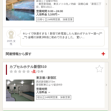
新宿三丁目駅378m
・都営新宿線、東京メトロ丸ノ内線・副都心線 「新宿三丁
目」駅E1出口…
営業時間 0:00～24:00
入浴料金 3,100円～
日帰り
24時間営業、深夜営業
キレイで快適すぎる！新宿で終電逃したら迷わずテルマー湯へ(*^
_^*) 金曜の深夜1時頃に初めて行きました。 驚い…
20代 女
性
関連情報から探す
カプセルホテル新宿510
お気に入
りに追加
-点
/ 0 件
東京都 / 新宿区
西武新宿駅272m
新宿駅東口より徒歩8分
営業時間
入浴料金 ～
宿泊
24時間営業、深夜営業