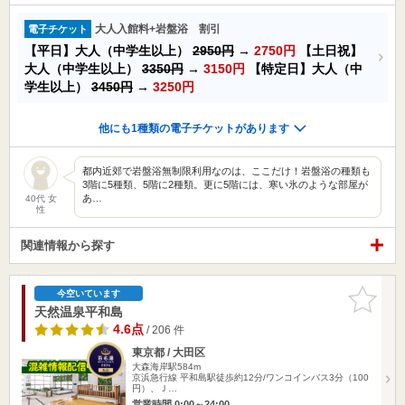
大人入館料+岩盤浴 割引
電子チケット
【平日】大人（中学生以上）
2950円
→
2750円
【土日祝】
大人（中学生以上）
3350円
→
3150円
【特定日】大人（中
学生以上）
3450円
→
3250円
他にも1種類の電子チケットがあります
都内近郊で岩盤浴無制限利用なのは、ここだけ！岩盤浴の種類も
3階に5種類、5階に2種類。更に5階には、寒い氷のような部屋が
あ…
40代 女
性
関連情報から探す
お気に入
今空いています
りに追加
天然温泉平和島
4.6点
/ 206 件
東京都 / 大田区
大森海岸駅584m
京浜急行線 平和島駅徒歩約12分/ワンコインバス3分（100
円）、Ｊ…
営業時間 0:00～24:00