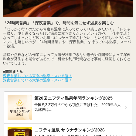
「24時間営業」「深夜営業」で、時間を気にせず温泉を楽しむ
「せっかく行くのだから何度も温泉に入ってゆっくり楽しみたい！」「レジャ
ー帰り、少し遅くなったけど温泉に立ち寄りたい」という方や、「仕事で遅く
なってしまったけど広いお風呂につかって癒されたい」という忙しいビジネス
マンにも嬉しいのが「24時間営業」や「深夜営業」を行っている温泉、スーパ
ー銭湯。
清掃や点検などの作業によって入浴が利用できない場合や時間帯によって深夜
料金が発生する場合があるので、料金や利用時間などは事前に確認しておくと
いいでしょう。
■関連まとめ
深夜営業している東京の温泉・スパ５選！
深夜営業している大阪の温泉・スパ５選！
第20回ニフティ温泉年間ランキング2025
全国約2.2万件の中から頂点に選ばれた、2025年の人
気施設は…
ニフティ温泉 サウナランキング2026