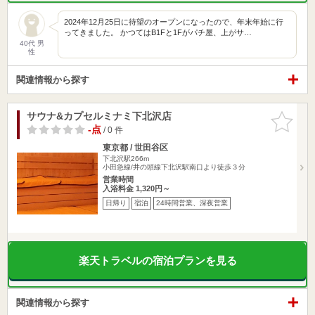
2024年12月25日に待望のオープンになったので、年末年始に行
ってきました。 かつてはB1Fと1Fがパチ屋、上がサ…
40代 男
性
関連情報から探す
サウナ&カプセルミナミ下北沢店
お気に入
りに追加
-点
/ 0 件
東京都 / 世田谷区
下北沢駅266m
小田急線/井の頭線下北沢駅南口より徒歩３分
営業時間
入浴料金 1,320円～
日帰り
宿泊
24時間営業、深夜営業
楽天トラベルの宿泊プランを見る
関連情報から探す