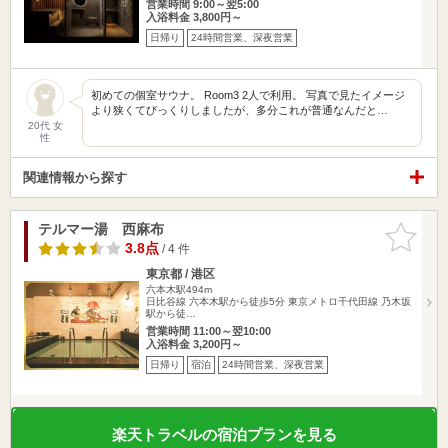
営業時間 9:00～翌5:00
入浴料金 3,800円～
日帰り
24時間営業、深夜営業
初めての個室サウナ。 Room3 2人で利用。 写真で見たイメージ
より狭くてびっくりしましたが、多分これが普通なんだと…
20代 女
性
関連情報から探す
テルマー湯 西麻布
お気に入
りに追加
3.8点
/ 4 件
東京都 / 港区
六本木駅494m
日比谷線 六本木駅から徒歩5分 東京メトロ千代田線 乃木坂
駅から徒…
営業時間 11:00～翌10:00
入浴料金 3,200円～
日帰り
宿泊
24時間営業、深夜営業
楽天トラベルの宿泊プランを見る