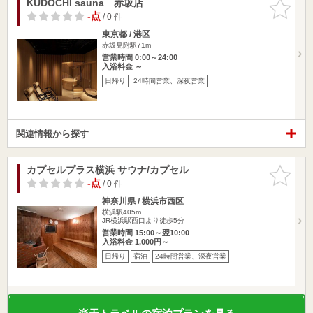
KUDOCHI sauna 赤坂店
お気に入
りに追加
-点
/ 0 件
東京都 / 港区
赤坂見附駅71m
営業時間 0:00～24:00
入浴料金 ～
日帰り
24時間営業、深夜営業
関連情報から探す
カプセルプラス横浜 サウナ/カプセル
お気に入
りに追加
-点
/ 0 件
神奈川県 / 横浜市西区
横浜駅405m
JR横浜駅西口より徒歩5分
営業時間 15:00～翌10:00
入浴料金 1,000円～
日帰り
宿泊
24時間営業、深夜営業