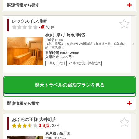
関連情報から探す
レックスイン川崎
お気に入
りに追加
-点
/ 0 件
神奈川県 / 川崎市川崎区
川崎駅421m
京急川崎駅より徒歩8分 JR川崎駅（東海道本線、京浜東北
線、南武線…
営業時間 0:00～24:00
入浴料金 1,200円～
日帰り
宿泊
24時間営業、深夜営業
楽天トラベルの宿泊プランを見る
関連情報から探す
おふろの王様 大井町店
お気に入
りに追加
3.6点
/ 38 件
東京都 / 品川区
大井町駅142m