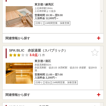
東京都 / 練馬区
上石神井駅194m
上石神井駅より徒歩
営業時間 10:30～翌8:00
入浴料金 12,000円～
日帰り
24時間営業、深夜営業
関連情報から探す
SPA:BLIC 赤坂湯屋（スパブリック）
お気に入
りに追加
3.0点
/ 1 件
東京都 / 港区
赤坂見附駅82m
赤坂見附駅 徒歩1分 永田町駅 徒歩2分 赤坂駅 徒歩6分
溜…
営業時間 11:00～翌7:00
入浴料金 2,200円～
日帰り
宿泊
24時間営業、深夜営業
関連情報から探す