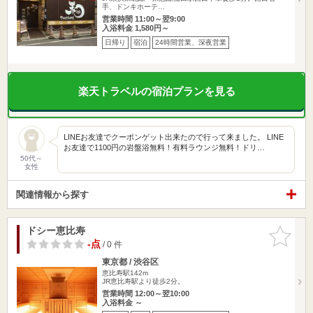
手、ドンキホーテ…
営業時間 11:00～翌9:00
入浴料金 1,580円～
日帰り
宿泊
24時間営業、深夜営業
楽天トラベルの宿泊プランを見る
LINEお友達でクーポンゲット出来たので行って来ました。 LINE
お友達で1100円の岩盤浴無料！有料ラウンジ無料！ドリ…
50代～
女性
関連情報から探す
ドシー恵比寿
お気に入
りに追加
-点
/ 0 件
東京都 / 渋谷区
恵比寿駅142m
JR恵比寿駅より徒歩2分。
営業時間 12:00～翌10:00
入浴料金 ～