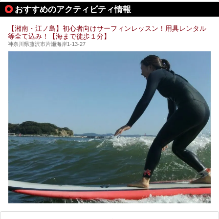
して宿泊もできます。宿泊者は「龍宮殿本館」の営業時間に
提供元：株式会社西武・プリンスホテルズワールドワイド
おすすめのアクティビティ情報
加えて、朝6時からの宿泊者専用時間帯にも「龍宮殿本館」
【PR】
のお風呂が利用できます。
この記事はザ・プリンス 箱根芦ノ湖のPR記事です。
【湘南・江ノ島】初心者向けサーフィンレッスン！用具レンタル
今回は日帰り温泉としての「絶景日帰り温泉 龍宮殿本館
等全て込み！【海まで徒歩１分】
（以下、龍宮殿本館）」と、旅館としての「箱根 芦ノ湖畔
蛸川温泉 龍宮殿（以下、龍宮殿）」の両方の魅力をたっぷ
神奈川県藤沢市片瀬海岸1-13-27
りお伝えします！
ここは箱根神社、九頭龍神社、白龍神社、箱根元宮と箱根の
4つの神社に囲まれたパワースポットです。
───
提供元：株式会社西武・プリンスホテルズワールドワイド
【PR】
この記事は箱根 芦ノ湖畔蛸川温泉 龍宮殿のPR記事です。