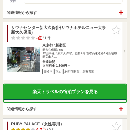
女性
関連情報から探す
サウナセンター新大久保(旧サウナホテルニュー大泉
お気に入
新大久保店)
りに追加
-点
/ 1 件
東京都 / 新宿区
新大久保駅95m
JR山手線「新大久保駅」徒歩2分 首都高速道路4号新宿線
新宿出入…
営業時間
入浴料金 1,800円～
日帰り
宿泊
24時間営業、深夜営業
楽天トラベルの宿泊プランを見る
関連情報から探す
RUBY PALACE（女性専用）
お気に入
りに追加
4.2点
/ 9 件