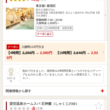
東京都 / 新宿区
新大久保駅373m
西武新宿線【西武新宿駅】北口より徒歩5分 JR山手線【新
大久保駅】…
営業時間 7:30～23:00
入浴料金 1,320円～
日帰り
24時間営業、深夜営業
クーポンあり
入館料110円引き
クーポン
【4時間】
2,200円
→
2,090円
【10時間】
2,640円
→
2,53
0円
初めて行きました。場所柄＆24時間営業というのでかなりディー
プなものかと思っていきましたが、めっちゃ清潔＆広々。でもコ
スパ…
30代 女
性
関連情報から探す
貸切温泉ホームスパ 石神癒（しゃくじのゆ）
お気に入
りに追加
-点
/ 0 件