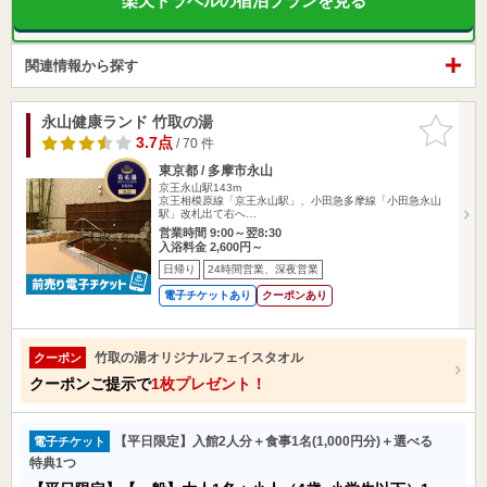
楽天トラベルの宿泊プランを見る
関連情報から探す
永山健康ランド 竹取の湯
お気に入
りに追加
3.7点
/ 70 件
東京都 / 多摩市永山
京王永山駅143m
京王相模原線「京王永山駅」、小田急多摩線「小田急永山
駅」改札出て右へ…
営業時間 9:00～翌8:30
入浴料金 2,600円～
日帰り
24時間営業、深夜営業
電子チケットあり
クーポンあり
竹取の湯オリジナルフェイスタオル
クーポン
クーポンご提示で
1枚プレゼント！
【平日限定】入館2人分＋食事1名(1,000円分)＋選べる
電子チケット
特典1つ