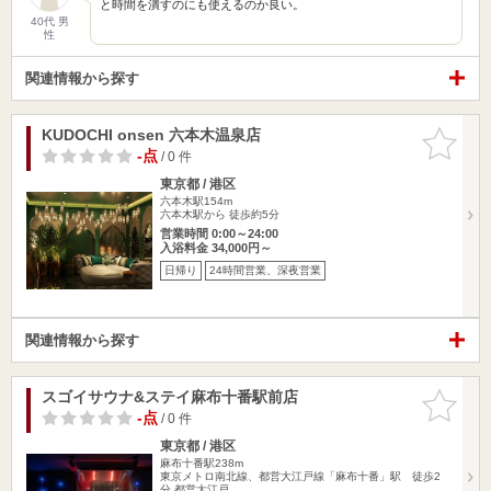
と時間を潰すのにも使えるのか良い。
40代 男
性
関連情報から探す
KUDOCHI onsen 六本木温泉店
お気に入
りに追加
-点
/ 0 件
東京都 / 港区
六本木駅154m
六本木駅から 徒歩約5分
営業時間 0:00～24:00
入浴料金 34,000円～
日帰り
24時間営業、深夜営業
関連情報から探す
スゴイサウナ&ステイ麻布十番駅前店
お気に入
りに追加
-点
/ 0 件
東京都 / 港区
麻布十番駅238m
東京メトロ南北線、都営大江戸線「麻布十番」駅 徒歩2
分 都営大江戸…