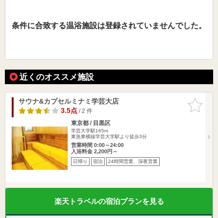
条件に合致する温浴施設は登録されていませんでした。
近くのオススメ施設
サウナ&カプセルミナミ学芸大店
お気に入
りに追加
3.5点
/ 2 件
東京都 / 目黒区
学芸大学駅165m
東急東横線学芸大学駅より徒歩3分
営業時間 0:00～24:00
入浴料金 2,200円～
日帰り
宿泊
24時間営業、深夜営業
楽天トラベルの宿泊プランを見る