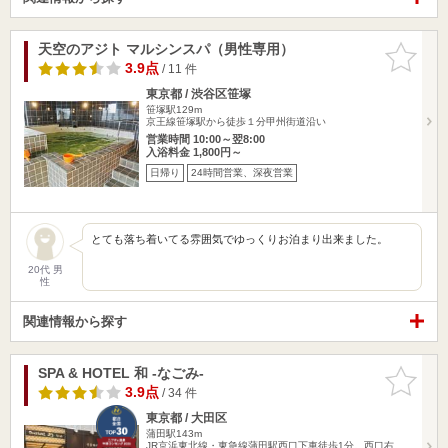
天空のアジト マルシンスパ（男性専用）
お気に入
りに追加
3.9点
/ 11 件
東京都 / 渋谷区笹塚
笹塚駅129m
京王線笹塚駅から徒歩１分甲州街道沿い
営業時間 10:00～翌8:00
入浴料金 1,800円～
日帰り
24時間営業、深夜営業
とても落ち着いてる雰囲気でゆっくりお泊まり出来ました。
20代 男
性
関連情報から探す
SPA & HOTEL 和 -なごみ-
お気に入
りに追加
3.9点
/ 34 件
東京都 / 大田区
蒲田駅143m
JR京浜東北線・東急線蒲田駅西口下車徒歩1分。西口右