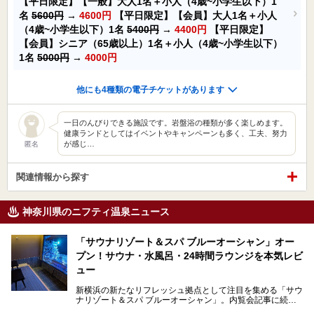
【平日限定】【一般】大人1名＋小人（4歳~小学生以下）1
名
5600円
→
4600円
【平日限定】【会員】大人1名＋小人
（4歳~小学生以下）1名
5400円
→
4400円
【平日限定】
【会員】シニア（65歳以上）1名＋小人（4歳~小学生以下）
1名
5000円
→
4000円
他にも4種類の電子チケットがあります
一日のんびりできる施設です。岩盤浴の種類が多く楽しめます。
健康ランドとしてはイベントやキャンペーンも多く、工夫、努力
が感じ…
匿名
関連情報から探す
神奈川県のニフティ温泉ニュース
「サウナリゾート＆スパ ブルーオーシャン」オー
プン！サウナ・水風呂・24時間ラウンジを本気レビ
ュー
新横浜の新たなリフレッシュ拠点として注目を集める「サウ
ナリゾート＆スパ ブルーオーシャン」。内覧会記事に続
き、今回は実際に体験してみたリアルな様子をレポートしま