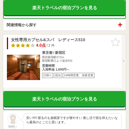
楽天トラベルの宿泊プランを見る
関連情報から探す
女性専用カプセル&スパ レディース510
お気に入
りに追加
4.0点
/ 2 件
東京都 / 新宿区
西武新宿駅272m
新宿駅東口より徒歩8分
営業時間
入浴料金 1,600円～
日帰り
宿泊
24時間営業、深夜営業
楽天トラベルの宿泊プランを見る
安い!!!!! 寝るのも仮眠室ですが寝やすい 推し活で宿を抑えたいな
ら最高のとこだと思います。
50代～