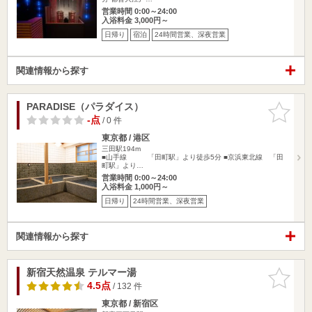
営業時間 0:00～24:00
入浴料金 3,000円～
日帰り
宿泊
24時間営業、深夜営業
関連情報から探す
PARADISE（パラダイス）
お気に入
りに追加
-点
/ 0 件
東京都 / 港区
三田駅194m
■山手線 「田町駅」より徒歩5分 ■京浜東北線 「田
町駅」より…
営業時間 0:00～24:00
入浴料金 1,000円～
日帰り
24時間営業、深夜営業
関連情報から探す
新宿天然温泉 テルマー湯
お気に入
りに追加
4.5点
/ 132 件
東京都 / 新宿区