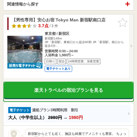
関連情報から探す
【男性専用】安心お宿 Tokyo Man 新宿駅南口店
お気に入
りに追加
3.7点
/ 3 件
東京都 / 新宿区
新宿駅148m
JR「新宿駅」東南口から徒歩90秒 JR「新宿駅」南口から
徒歩3分…
営業時間 0:00～24:00
入浴料金 1,980円～
日帰り
宿泊
24時間営業、深夜営業
電子チケットあり
楽天トラベルの宿泊プランを見る
湯処プラン3時間利用 割引
電子チケット
大人（中学生以上）
2980円
→
1980円
新宿駅からとても近く、施設も綺麗でアメニティも豊富。 ちょっ