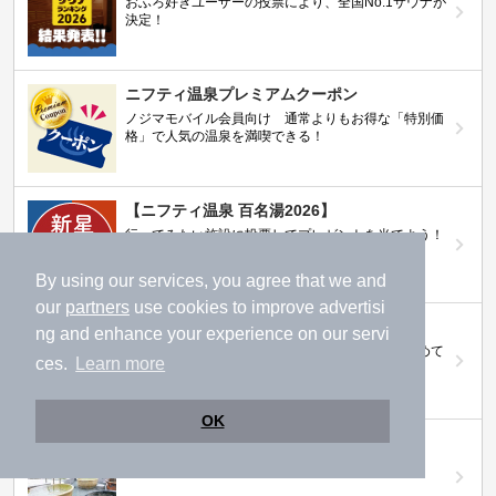
おふろ好きユーザーの投票により、全国No.1サウナが
決定！
ニフティ温泉プレミアムクーポン
ノジマモバイル会員向け 通常よりもお得な「特別価
格」で人気の温泉を満喫できる！
【ニフティ温泉 百名湯2026】
行ってみたい施設に投票してプレゼントを当てよう！
（全10回開催 / 合計260名様）
By using our services, you agree that we and
our
partners
use cookies to improve advertisi
岩盤浴特集
ng and enhance your experience on our servi
日本全国の岩盤浴情報だけをピックアップ。まとめて
ces.
Learn more
検索！
OK
ニフティ温泉ニュース
温泉にもっと行きたくなる！お得な情報を掲載中