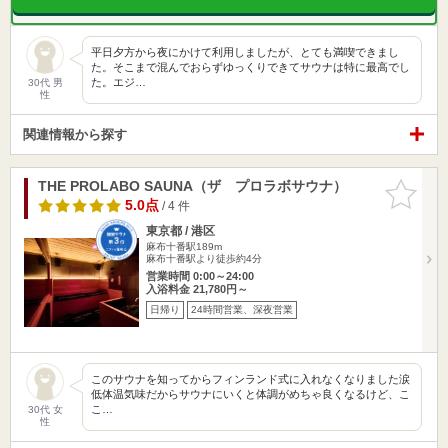
平日夕方から夜にかけて利用しましたが、とても満喫できまし
た。そこまで混んでおらずゆっくりできてサウナは特に最高でし
た。エジ…
30代 男
性
関連情報から探す
THE PROLABO SAUNA（ザ プロラボサウナ）
お気に入
りに追加
5.0点
/ 4 件
東京都 / 港区
麻布十番駅189m
麻布十番駅より徒歩約4分
営業時間 0:00～24:00
入浴料金 21,780円～
日帰り
24時間営業、深夜営業
このサウナを知ってからフィンランド式に入れなくなりました涙
低体温気味だからサウナにいくと体調がめちゃ良くなるけど、こ
こ…
30代 女
性