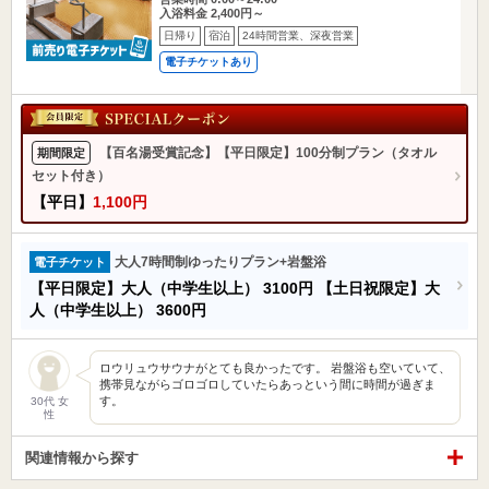
入浴料金 2,400円～
日帰り
宿泊
24時間営業、深夜営業
電子チケットあり
【百名湯受賞記念】【平日限定】100分制プラン（タオル
期間限定
セット付き）
【平日】
1,100円
大人7時間制ゆったりプラン+岩盤浴
電子チケット
【平日限定】大人（中学生以上）
3100円
【土日祝限定】大
人（中学生以上）
3600円
ロウリュウサウナがとても良かったです。 岩盤浴も空いていて、
携帯見ながらゴロゴロしていたらあっという間に時間が過ぎま
す。
30代 女
性
関連情報から探す