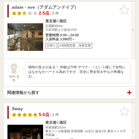
adam・eve（アダムアンドイブ）
お気に入
りに追加
2.5点
/ 2 件
東京都 / 港区
広尾駅683m
六本木駅より徒歩10分
営業時間 0:00～24:00
入浴料金 3,990円～
日帰り
24時間営業、深夜営業
独特の良さがある！ 外観はTHE サウナ～！という感じで女性に
はなかなかハードル高めですが、完全に男女別＆中も小奇麗な
の…
30代 女
性
関連情報から探す
Sway
お気に入
りに追加
5.0点
/ 1 件
東京都 / 港区
外苑前駅232m
東京メトロ銀座線 外苑前駅 1a出口 徒歩3分 東京メトロ千
代田線…