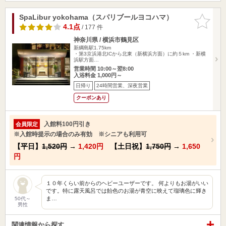
SpaLibur yokohama（スパリブールヨコハマ）
お気に入
りに追加
4.1点
/ 177 件
神奈川県 / 横浜市鶴見区
新綱島駅1.75km
・第3京浜港北ICから北東（新横浜方面）に約５km ・新横
浜駅方面…
営業時間 10:00～翌8:00
入浴料金 1,000円～
日帰り
24時間営業、深夜営業
クーポンあり
入館料100円引き
会員限定
※入館時提示の場合のみ有効 ※シニアも利用可
【平日】
1,520円
→
1,420円
【土日祝】
1,750円
→
1,650
円
１０年くらい前からのヘビーユーザーです。 何よりもお湯がいい
です。特に露天風呂では飴色のお湯が青空に映えて瑠璃色に輝き
ま…
50代～
男性
関連情報から探す