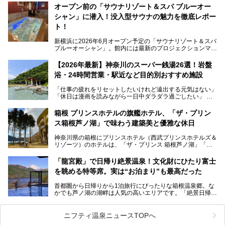
す。サウナや水風呂の気持ちよさはもちろん、リラックスス
オープン前の「サウナリゾート＆スパ ブルーオー
ペースの過ごしやすさまで徹底チェック。新横浜エリアで日
シャン」に潜入！没入型サウナの魅力を徹底レポー
常の疲れをリセットしたい人、ライブやスポーツ観戦遠征組
は必見です。
ト！
新横浜に2026年6月オープン予定の「サウナリゾート＆スパ
ブルーオーシャン」。館内には最新のプロジェクションマッ
ピングが多用され、まるで世界を旅しているかのような圧倒
的な“没入感（イマーシブ）”を体験できます。
【2026年最新】神奈川のスーパー銭湯26選！岩盤
浴・24時間営業・駅近など目的別おすすめ施設
「仕事の疲れをリセットしたいけれど遠出する元気はない」
今回は、そんな大注目の施設に一足先にお邪魔し、その全貌
「休日は漫画を読みながら一日中ダラダラ過ごしたい」
を見学させていただきました！
「子ども連れでも気兼ねなく、家事を忘れてリフレッシュし
たい」
サウナ室の中に咲き誇る桜、魚たちが泳ぐ水風呂、そしてバ
箱根 プリンスホテルの旗艦ホテル、「ザ・プリン
リのビーチを思わせる休憩スペース…。驚きの連続だった館
ス箱根芦ノ湖」で味わう建築美と優雅な休日
そんな「癒やされたい」という願いを叶えてくれるのが、神
内の様子をレポートします！
奈川県のスーパー銭湯。
神奈川県の箱根にプリンスホテル（西武プリンスホテルズ＆
神奈川県には、サウナや岩盤浴、一日中遊べるエンタメ施設
リゾーツ）のホテルは、「ザ・プリンス 箱根芦ノ湖」「芦
など、“非日常”を味わえるスーパー銭湯が数多く揃っていま
ノ湖畔 蛸川温泉 龍宮殿」「箱根湯の花プリンスホテル」
す。しかし、選択肢が多いからこそ「どの施設か迷ってしま
「箱根仙石原プリンスホテル」と4軒あり、今回ご紹介する
う」という人も多いはず。
「龍宮殿」で日帰り絶景温泉！文化財にひたり富士
「ザ・プリンス 箱根芦ノ湖」は、その中でもフラッグシッ
を眺める特等席。実は“お泊まり”も最高だった
プ（旗艦）に位置づけられる特別なホテルです。
そこで今回は、神奈川県内の人気施設26選を「安さ」「岩
盤浴・漫画の充実度」「景色の良さ」「高級感」「深夜営
首都圏から日帰りから1泊旅行にぴったりな箱根温泉郷。な
昭和の日本を代表する建築家の一人、村野藤吾が芦ノ湖の畔
業」「駅近」など、目的別に厳選して紹介します。
かでも芦ノ湖の湖畔は人気の高いエリアです。「絶景日帰り
に建てた桃源郷のようなホテルがここ。自家源泉の温泉や、
今の気分にぴったりの施設を見つけて、最高のリフレッシュ
温泉 龍宮殿本館」は、露天風呂から芦ノ湖と富士山の両方
こだわりぬいた食もあわせて、このホテルの魅力をレポート
時間を過ごす参考にしていただけますと幸いです。
が楽しめるまさに眺望自慢の日帰り温泉。
します。
ニフティ温泉ニュースTOPへ
そしてここは全24室の「箱根 芦ノ湖畔蛸川温泉 龍宮殿」と
───