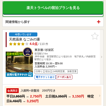
楽天トラベルの宿泊プランを見る
関連情報から探す
お気に入
今空いています
りに追加
天然温泉 なごみの湯
4.0点
/ 110 件
東京都 / 杉並区
荻窪駅174m
JR中央線 荻窪駅西口より徒歩1分 地下鉄丸ノ内線荻窪
駅西口より徒歩…
営業時間 10:30～翌9:00
入浴料金 2,300円～
日帰り
宿泊
24時間営業、深夜営業
電子チケットあり
クーポンあり
入館料+岩盤浴 200円引き
会員限定
平日
2,950円
→
2,750円
土日祝
3,350円
→
3,150円
特定
日
3,450円
→
3,250円