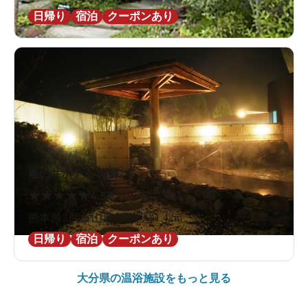
日帰り
宿泊
クーポンあり
亀の井ホテル 阿蘇
★
★
★
★
★
4.5
2件の口コミ
熊本県 / 阿蘇山麓 / 宮地駅1.4km
日帰り
宿泊
クーポンあり
大分県の
温浴施設をもっと見る