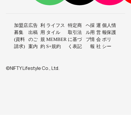
加盟店
広告
利
ライフス
特定商
ヘ
採
運
個人情
募集
出稿
用
タイル
取引法
ル
用
営
報保護
(資料
のご
規
MEMBER
に基づ
プ
情
会
ポリ
請求)
案内
約
S+規約
く表記
報
社
シー
©NIFTY Lifestyle Co., Ltd.