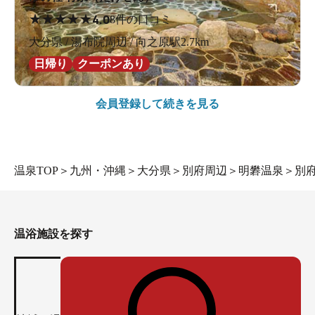
★
★
★
★
★
4.0
8件の口コミ
大分県 / 湯布院周辺 / 向之原駅2.7km
日帰り
クーポンあり
会員登録して続きを見る
温泉TOP
＞
九州・沖縄
＞
大分県
＞
別府周辺
＞
明礬温泉
＞
別
温浴施設を探す