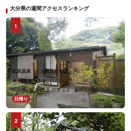
大分県の週間アクセスランキング
1
鉱泥温泉（「天然坊主地獄」内）
★
★
★
★
★
5.0
26件の口コミ
大分県 / 別府周辺 / 明礬温泉 / 別府大学駅3.3km
日帰り
2