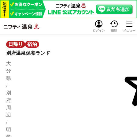
ログイン
履歴
メニュー
日帰り
宿泊
別府温泉保養ランド
大
分
県
/
別
府
周
辺
/
明
礬