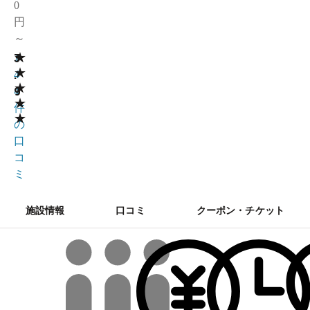
0
円
～
★
3
1
★
.
4
★
9
4
★
件
★
の
口
コ
ミ
施設情報
口コミ
クーポン・チケット