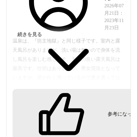
2026年07
月21日
：
2023年11
月23日
続きを見る
温泉は、『坊主地獄』と同じ様子です。室内と露
天風呂がありますが、洗い場は無いので身体を流
し風呂を楽しむ感じです。天気の良い露天風呂は
最高です。仕切はありますが、男女混浴となって
いますが、湯が白く濁っているので透き通っては
ないです。室内はまた違った様子で露天風呂のよ
うに長湯は禁物です。
宿泊したのですが、夜中はさすがに露天風呂は閉
参考になった
められ室内の湯（入れなく閉められている湯も有
り）を楽しめますが、部屋から遠いです。