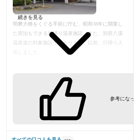
続きを見る
明礬大橋をくぐる手前に佇む、昭和38年に開業し
た宿泊もできる日帰り温泉施設。また、別府八湯
温泉道の対象施設でもあります。以前、日帰り入
浴しました。
かつて弘法大師も訪れたという紺屋地獄は、池全
体が紺色に沸き上がっていたことから名付けられ
たのだとか。その由緒ある地獄に直結する湯処で
参考になった
もあり、泥湯をこれでもかという程楽しめる、全
国的にも珍しい泥湯アミューズメントパークで
す。
長い通路を歩いてたどり着く、昭和の雰囲気漂う
すべての口コミを見る