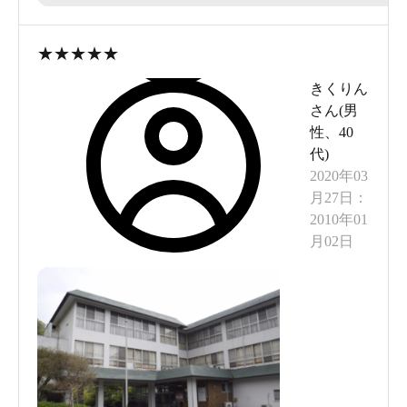
★
★
★
★
★
きくりん
さん(
男
性
、
40
代
)
2020年03
月27日
：
2010年01
月02日