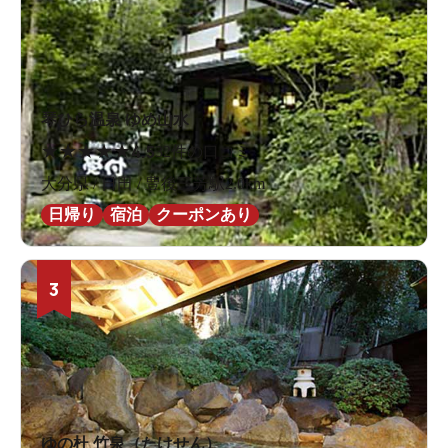
琴ひら温泉 ゆめ山水
★
★
★
★
★
4.5
32件の口コミ
大分県 / 日田 / 豊後三芳駅2.0km
日帰り
宿泊
クーポンあり
3
ゆの杜 竹泉（たけせん）