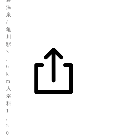
温
泉
/
亀
川
駅
3
.
6
k
m
入
浴
料
1
,
5
0