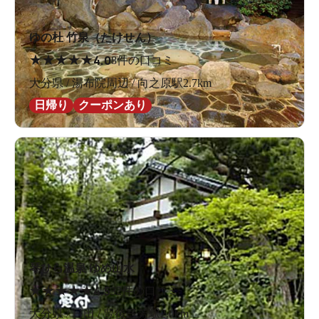
ゆの杜 竹泉（たけせん）
★
★
★
★
★
4.0
8件の口コミ
大分県 / 湯布院周辺 / 向之原駅2.7km
日帰り
クーポンあり
琴ひら温泉 ゆめ山水
★
★
★
★
★
4.5
32件の口コミ
大分県 / 日田 / 豊後三芳駅2.0km