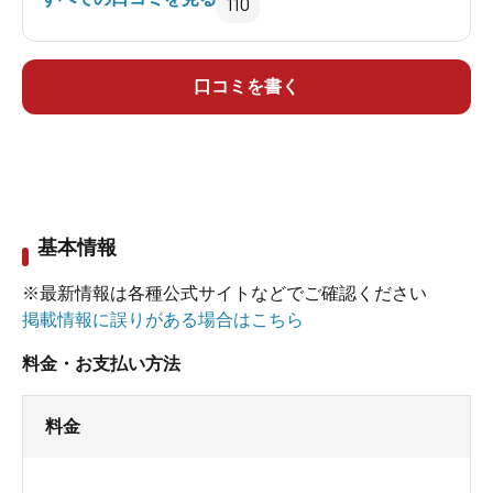
110
休憩室や脱衣場。男女別の内湯「コロイド湯」で
は、青みがかった単純硫黄泉でまずは肩慣らし。
続いて、木製の手摺が付いた内湯「泥湯」へ。浸
口コミを書く
かると体がふわふわとする浮遊感は、普通の温泉
より比重が重い為そう感じるのだそう。そしてい
よいよ、メインの混浴大露天風呂へ。
基本情報
かなり白濁した泥湯が満たされていて、女性でも
全く気兼ねなく楽しめます。足で底の状態を探り
※最新情報は各種公式サイトなどでご確認ください
ながら、広い露天風呂の中を移動。泥が堆積して
掲載情報に誤りがある場合はこちら
いるところでは、手にすくって肌に塗ったりと、
料金・お支払い方法
泥パックも満喫できました。
料金
上がっても、強い硫黄の匂いが肌に染み付きスベ
スベに。この時はまだ温泉のこだわりがなく、も