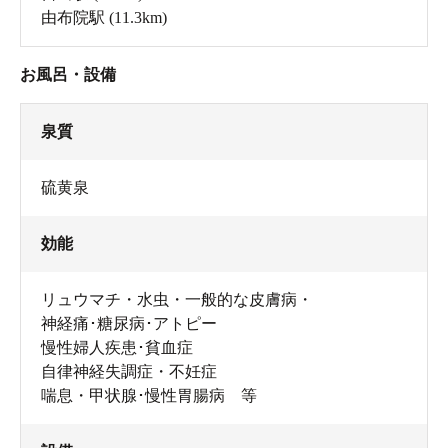
由布院駅
(11.3km)
お風呂・設備
泉質
硫黄泉
効能
リュウマチ・水虫・一般的な皮膚病・
神経痛･糖尿病･アトピー
慢性婦人疾患･貧血症
自律神経失調症・不妊症
喘息・甲状腺･慢性胃腸病 等