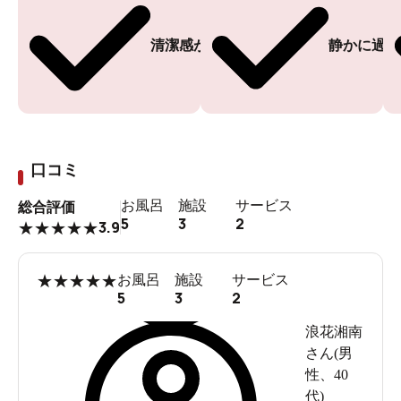
清潔感がある
静かに過ご
口コミ
お風呂
施設
サービス
総合評価
5
3
2
3.9
★
★
★
★
★
★
★
★
★
★
お風呂
施設
サービス
5
3
2
浪花湘南
さん(
男
性
、
40
代
)