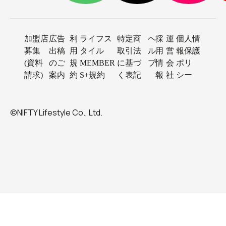
加盟店
広告
利
ライフス
特定商
ヘ
採
運
個人情
募集
出稿
用
タイル
取引法
ル
用
営
報保護
(資料
のご
規
MEMBER
に基づ
プ
情
会
ポリ
請求)
案内
約
S+規約
く表記
報
社
シー
©NIFTY Lifestyle Co., Ltd.