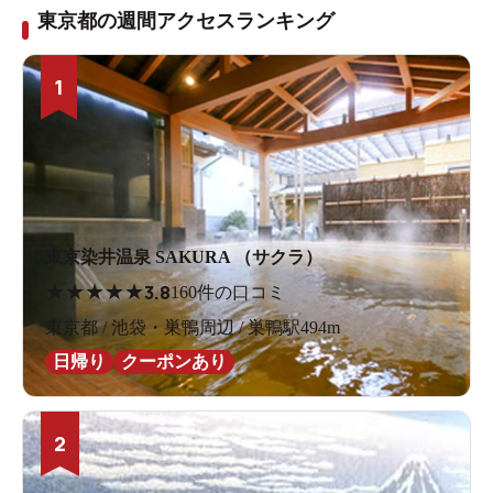
東京都の週間アクセスランキング
1
東京染井温泉 SAKURA （サクラ）
★
★
★
★
★
3.8
160件の口コミ
東京都 / 池袋・巣鴨周辺 / 巣鴨駅494m
日帰り
クーポンあり
2