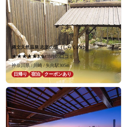
縄文天然温泉 志楽の湯（しらくのゆ）
★
★
★
★
★
3.9
338件の口コミ
神奈川県 / 川崎 / 矢向駅305m
日帰り
宿泊
クーポンあり