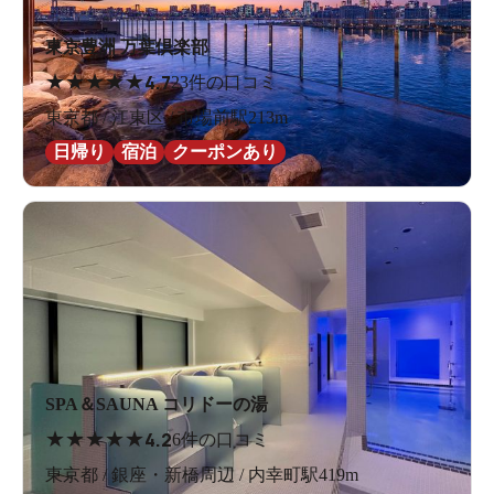
東京豊洲 万葉倶楽部
★
★
★
★
★
4.7
23件の口コミ
東京都 / 江東区 / 市場前駅213m
日帰り
宿泊
クーポンあり
SPA＆SAUNA コリドーの湯
★
★
★
★
★
4.2
6件の口コミ
東京都 / 銀座・新橋周辺 / 内幸町駅419m