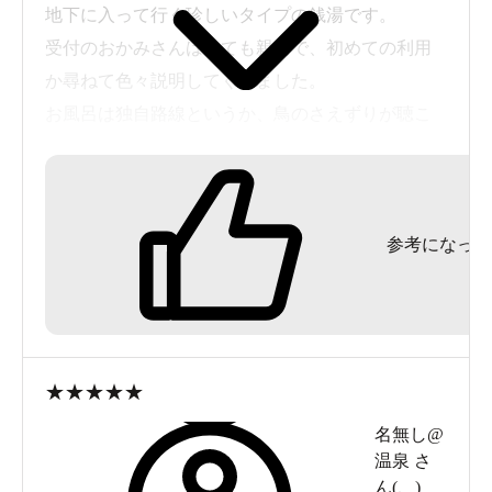
地下に入って行く珍しいタイプの銭湯です。
受付のおかみさんはとても親切で、初めての利用
か尋ねて色々説明してくれました。
お風呂は独自路線というか、鳥のさえずりが聴こ
える黒湯だったり、滝のような打たせ湯？電気風
呂があったりと、ちょっと変わってます。
サウナもあり雨の日はサービス料金で入れるとの
参考になった
情報を得て期待して訪問しましたがそのサービス
は終了していました。でも通常でも250円でバスタ
オル付きととってもお得です。時間帯のためかサ
ウナは貸し切りでした。BGMが昭和歌謡？なのも
面白かったです。水風呂も冷たくて気持ち良かっ
★
★
★
★
★
た。
名無し@
温泉
さ
ん(
、
)