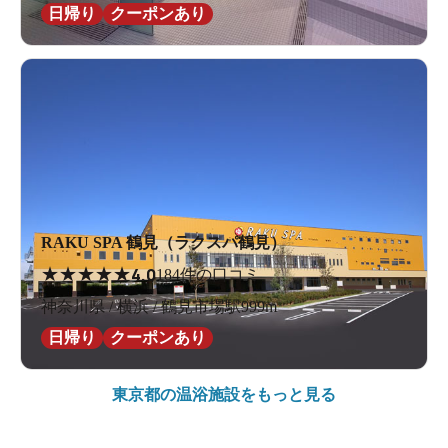
日帰り
クーポンあり
RAKU SPA 鶴見（ラクスパ鶴見）
★
★
★
★
★
4.0
184件の口コミ
神奈川県 / 横浜 / 鶴見市場駅999m
日帰り
クーポンあり
東京都の
温浴施設をもっと見る