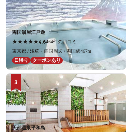
両国湯屋江戸遊
★
★
★
★
★
4.6
464件の口コミ
東京都 / 浅草・両国周辺 / 両国駅467m
日帰り
クーポンあり
3
天然温泉平和島