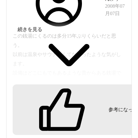
2008年07
月07日
続きを見る
この銭湯にくるのは多分15年ぶりくらいだと思
う。
以前は温泉やサウナなんてなかったような気がし
ます。
設備はどこにもでもあるような昔からある銭湯で
す。
肝心の温泉浴槽は仕切りの中にあるがちょっと狭
い。
参考になった
このあたりで見かける少し透明度の高いカラメル
色の温泉ですが
銭湯に温泉がついているくらいの割りには中々良
いのではないかと思います。