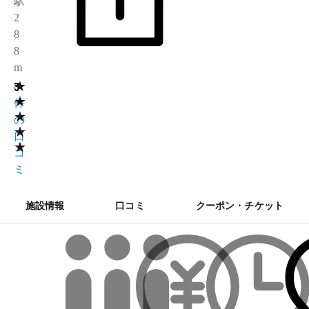
駅
2
8
8
m
★
3
8
★
件
★
の
★
口
★
コ
ミ
施設情報
口コミ
クーポン・チケット