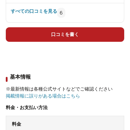
ただ狭いので大人二人くらいで限度なのでそこだ
すべての口コミを見る
6
けは残念。
人は比較的少ない方なんでここは穴場でもありま
す。
口コミを書く
銭湯出たあと飲めるラムネがしっかり冷えてるの
もうれしいですね。
そのうちまた来る事になると思います。
基本情報
※最新情報は各種公式サイトなどでご確認ください
掲載情報に誤りがある場合はこちら
料金・お支払い方法
料金