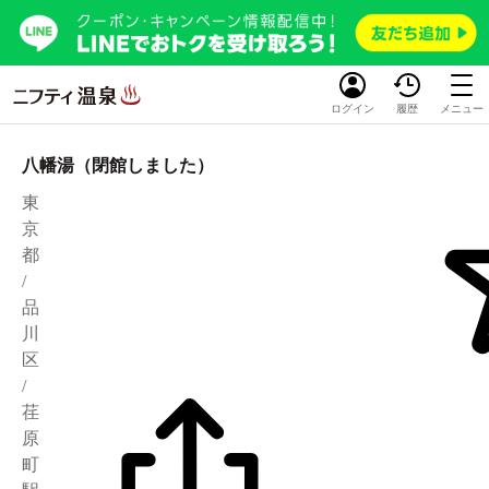
ログイン
履歴
メニュー
八幡湯（閉館しました）
東
京
都
/
品
川
区
/
荏
原
町