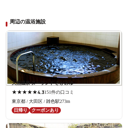
周辺の温浴施設
天然温泉 ヌーランド さがみゆ
★
★
★
★
★
4.3
151件の口コミ
東京都 / 大田区 / 雑色駅273m
日帰り
クーポンあり