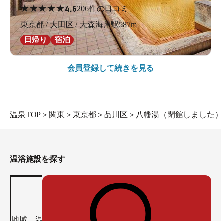
★
★
★
★
★
4.6
206件の口コミ
東京都 / 大田区 / 大森海岸駅587m
日帰り
宿泊
会員登録して続きを見る
温泉TOP
＞
関東
＞
東京都
＞
品川区
＞
八幡湯（閉館しました
温浴施設を探す