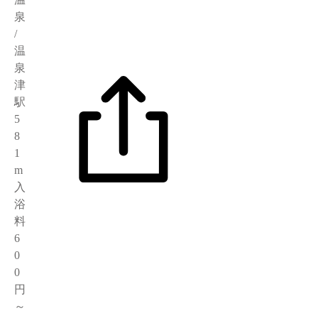
泉
/
温
泉
津
駅
5
8
1
m
入
浴
料
6
0
0
円
～