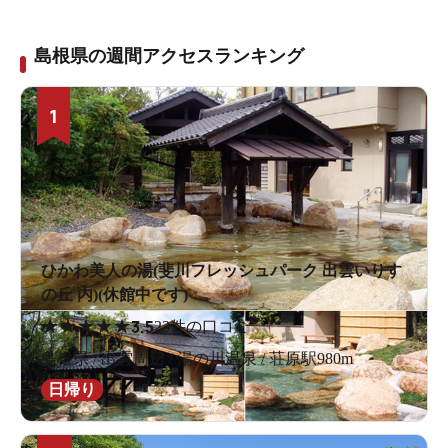
島根県の週間アクセスランキング
1
ひかわ美人の湯(斐川フレッシュパーク 出雲いりす
の丘 内)(休館中です)
★
★
★
★
★
3.5
23件の口コミ
島根県 / 出雲周辺 / 湯の川温泉 / 荘原駅980m
日帰り