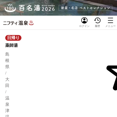
ログイン
履歴
メニュー
日帰り
薬師湯
島
根
県
/
大
田
/
温
泉
津
温