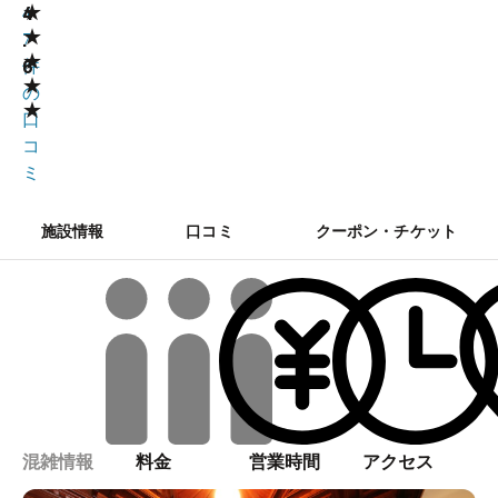
★
4
4
★
.
7
★
6
件
★
の
★
口
コ
ミ
施設情報
口コミ
クーポン・チケット
混雑情報
料金
営業時間
アクセス