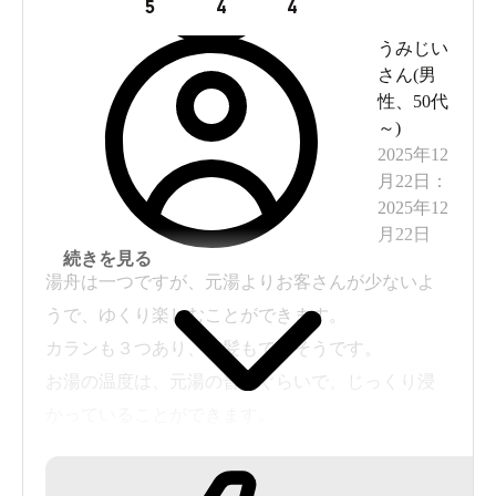
5
4
4
うみじい
さん(
男
性
、
50代
～
)
2025年12
月22日
：
2025年12
月22日
続きを見る
湯舟は一つですが、元湯よりお客さんが少ないよ
うで、ゆくり楽しむことができます。
カランも３つあり、洗髪もできそうです。
お湯の温度は、元湯の普通ぐらいで、じっくり浸
かっていることができます。
更衣室には無料のドライヤーが置いてあります。
元湯とどちらか一方しか入れないのなら、元湯を