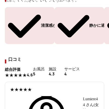
投票してください。いくつでも選べます。
投票ありがとうございます
投票ありがとうございます
清潔感がある
静かに過ご
口コミ
お風呂
施設
サービス
総合評価
5
4.3
4
4.6
★
★
★
★
★
★
★
★
★
★
Lumiere4
4
さん(
女