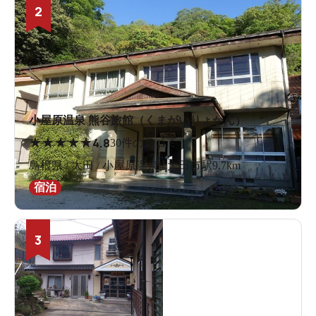
2
小屋原温泉 熊谷旅館（くまがいりょかん）
★
★
★
★
★
4.8
30件の口コミ
島根県 / 大田 / 小屋原温泉 / 大田市駅9.7km
宿泊
3