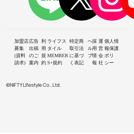
加盟店
広告
利
ライフス
特定商
ヘ
採
運
個人情
募集
出稿
用
タイル
取引法
ル
用
営
報保護
(資料
のご
規
MEMBER
に基づ
プ
情
会
ポリ
請求)
案内
約
S+規約
く表記
報
社
シー
©NIFTY Lifestyle Co., Ltd.