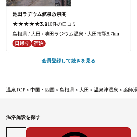
池田ラヂウム鉱泉放泉閣
★
★
★
★
★
3.8
10件の口コミ
島根県 / 大田 / 池田ラジウム温泉 / 大田市駅8.7km
日帰り
宿泊
会員登録して続きを見る
温泉TOP
＞
中国・四国
＞
島根県
＞
大田
＞
温泉津温泉
＞
薬師
温浴施設を探す