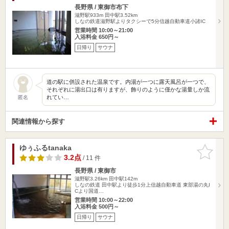
長野県 / 東御市布下
滋野駅933m
田中駅3.52km
しなの鉄道滋野駅よりタクシーで5分信越自動車道小諸IC
営業時間 10:00～21:00
入浴料金 650円～
日帰り
サウナ
道の駅に併設された温泉です。内湯が一つに露天風呂が一つで、
それぞれに湯出口は有りますが、飾りのように僅かな湯量しか流
れてい…
匿名
関連情報から探す
ゆぅふるtanaka
お気に入
りに追加
3.2点
/ 11 件
長野県 / 東御市
滋野駅3.26km
田中駅142m
しなの鉄道 田中駅より徒歩1分上信越自動車道 東部湯の丸I
Cより国道…
営業時間 10:00～22:00
入浴料金 500円～
日帰り
サウナ