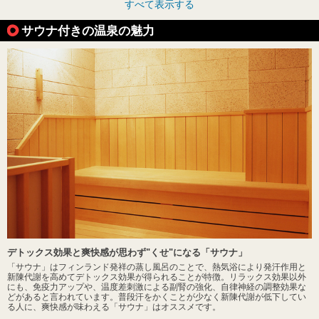
すべて表示する
サウナ付きの温泉の魅力
デトックス効果と爽快感が思わず"くせ"になる「サウナ」
「サウナ」はフィンランド発祥の蒸し風呂のことで、熱気浴により発汗作用と
新陳代謝を高めてデトックス効果が得られることが特徴。リラックス効果以外
にも、免疫力アップや、温度差刺激による副腎の強化、自律神経の調整効果な
どがあると言われています。普段汗をかくことが少なく新陳代謝が低下してい
る人に、爽快感が味わえる「サウナ」はオススメです。