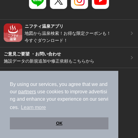
ニフティ温泉アプリ
地図から温泉検索！お得な限定クーポンも！
今すぐダウンロード！
ご意見ご要望 ・お問い合わせ
施設データの新規追加や修正依頼もこちらから
スマートフォン
/
PC
加盟店募集（資料請求）
広告出稿のご案内
By using our services, you agree that we and
our
partners
use cookies to improve advertisi
利用規約
ライフスタイルMEMBERS+規約
ng and enhance your experience on our servi
特定商取引法に基づく表記
ヘルプ
採用情報
ces.
Learn more
運営会社
個人情報保護ポリシー
©NIFTY Lifestyle Co., Ltd.
OK