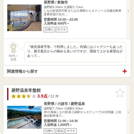
長野県 / 東御市
滋野駅6.50km
大屋駅2.71km
しなの鉄道田中駅または大屋駅からタクシー上信越自動車
道東部湯の丸IC…
営業時間 10:00～22:00
入浴料金 650円～
日帰り
サウナ
「物見湯産手形」で利用しました。内湯にはジャグジーもあった
り、露天風呂からの眺めも良いのですが、階段で上がる展望台が
あって…
50代～
女性
関連情報から探す
菱野温泉常盤館
お気に入
りに追加
3.9点
/ 12 件
長野県 / 小諸市 / 菱野温泉
滋野駅7.70km
小諸駅4.56km
JR小海線しなの鉄道小諸駅からタクシーで14分関越･上信
越自動車道小…
営業時間 11:00～14:30
入浴料金 1,500円～
日帰り
宿泊
サウナ