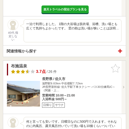
楽天トラベルの宿泊プランを見る
一泊で利用しました。 1階の大浴場は脱衣場、浴槽、洗い場とも
広くて気持ちよかったです。 雲の助は洗い場が狭いことは説明…
40代 指
定しな
い
関連情報から探す
布施温泉
お気に入
りに追加
3.7点
/ 26 件
長野県 / 佐久市
滋野駅9.63km
中佐都駅7.72km
JR長野新幹線･佐久平駅下車タクシー･バス30分練馬IC～
（関越・上…
営業時間 10:00～21:00
入浴料金 500円～
日帰り
サウナ
何と言っても安いです。日曜日なのに500円で入れます。それな
のに内風呂、露天風呂付いていて洗い場も10個くらいついてい