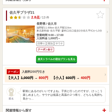
佐久平プラザ21
お気に入
りに追加
2.8点
/ 13 件
長野県 / 佐久市
滋野駅11.69km
佐久平駅224m
東北新幹線･佐久平駅･蓼科口出口徒歩2分佐久平ICから3分
営業時間 9:00～17:00
入浴料金 1,000円～
日帰り
宿泊
サウナ
クーポンあり
楽天トラベルの宿泊プランを見る
入館料200円引き
クーポン
【大人】
1,000円
→
800円
【小人】
600円
→
400円
駅前にあるのがいいですよね。子供と行ったのですが、けっこう
楽しめました。サウナは低温と高温の２つ有り、どちらも気持ち
良かっ…
匿名
関連情報から探す