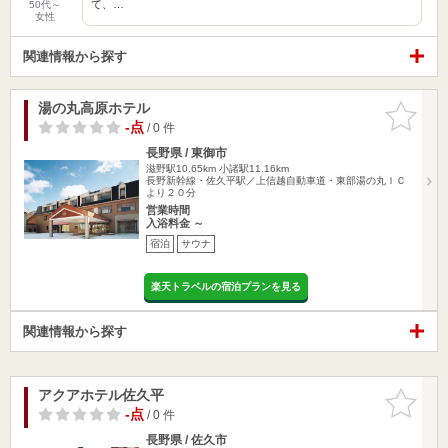
て、…
50代～
女性
関連情報から探す
湯の丸高原ホテル
お気に入
りに追加
-点
/ 0 件
長野県 / 東御市
滋野駅10.65km
小諸駅11.16km
長野新幹線・佐久平駅／上信越自動車道・東部湯の丸ＩＣ
より２０分
営業時間
入浴料金 ～
宿泊
サウナ
楽天トラベルの宿泊プランを見る
関連情報から探す
アクアホテル佐久平
お気に入
りに追加
-点
/ 0 件
長野県 / 佐久市