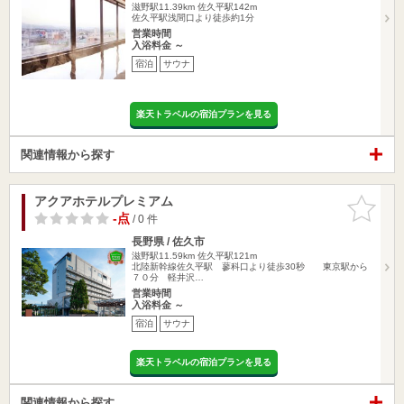
滋野駅11.39km
佐久平駅142m
佐久平駅浅間口より徒歩約1分
営業時間
入浴料金 ～
宿泊
サウナ
楽天トラベルの宿泊プランを見る
関連情報から探す
アクアホテルプレミアム
お気に入
りに追加
-点
/ 0 件
長野県 / 佐久市
滋野駅11.59km
佐久平駅121m
北陸新幹線佐久平駅 蓼科口より徒歩30秒 東京駅から
７０分 軽井沢…
営業時間
入浴料金 ～
宿泊
サウナ
楽天トラベルの宿泊プランを見る
関連情報から探す