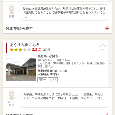
駅前にある温泉施設だからか、駐車場は駐車券が発券され、受付
で処理してもらうことで駐車場が８時間無料になるシステムでし
た。 …
匿名
関連情報から探す
あぐりの湯 こもろ
お気に入
りに追加
3.2点
/ 33 件
長野県 / 小諸市
滋野駅3.54km
小諸駅2.24km
しなの鉄道、JR小海線小諸駅よりタクシー利用上信越自動
車道小諸ICか…
営業時間 10:00～21:00
入浴料金 700円～
日帰り
サウナ
高峯山、高峰高原下山後に立ち寄りました。 天然温泉、泉質は、
ナトリウム塩化物泉です。 内湯は、大浴槽、ジャグジー、打た…
50代～
男性