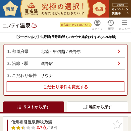
購入済チケットはこちら
ログイン
履歴
メニュー
【クーポンあり】滋野駅(長野県)近くのサウナ施設おすすめ(2026年版)
1. 都道府県
北陸・甲信越 / 長野県
2. 沿線・駅
滋野駅
3. こだわり条件
サウナ
こだわり条件を変更する
リストから探す
地図から探す
信州布引温泉御牧乃湯
お気に入
りに追加
2.7点
/ 18 件