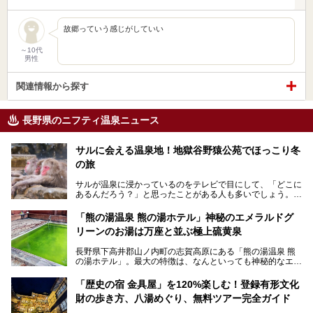
故郷っていう感じがしていい
～10代
男性
関連情報から探す
長野県のニフティ温泉ニュース
サルに会える温泉地！地獄谷野猿公苑でほっこり冬
の旅
サルが温泉に浸かっているのをテレビで目にして、「どこに
あるんだろう？」と思ったことがある人も多いでしょう。
この微笑ましい光景は、長野県にある「地獄谷野猿公苑」で
「熊の湯温泉 熊の湯ホテル」神秘のエメラルドグ
見られるもので、野生のサルが雪景色の中で温泉に浸かる姿
リーンのお湯は万座と並ぶ極上硫黄泉
を間近で観察できます。
長野県下高井郡山ノ内町の志賀高原にある「熊の湯温泉 熊
本記事では、地獄谷野猿公苑の魅力や見どころ、サルと温泉
の湯ホテル」。最大の特徴は、なんといっても神秘的なエメ
との関係性、地獄谷周辺の観光スポットについて紹介しま
ラルドグリーンのお湯。この美しいお湯に魅了され、何度も
す。サルを観察した後にほっこりと浸かれる温泉も紹介する
リピートするファンも多い温泉です。冬はスキーと一緒に楽
ので、野生のサルを観察する貴重な自然体験と温泉をあわせ
「歴史の宿 金具屋」を120%楽しむ！登録有形文化
しみたい極上の温泉を紹介します。
て楽しみたい人は、ぜひ参考にしてください。
財の歩き方、八湯めぐり、無料ツアー完全ガイド