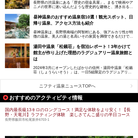
長野県の渋温泉にある「歴史の宿金具屋」。まるで映画やア
ニメの世界に迷い込んだような歴史的な建物と、湧き出る温
泉の恵みが魅力のお宿です。せっかく泊まるなら、その魅力
を隅々まで楽しみたいですよね。この記事では、金具屋での
昼神温泉のおすすめ温泉宿10選！観光スポット、日
滞在を最高の思い出にするための「楽しみ方」を徹底的にご
帰り温泉、アクセス方法も紹介
紹介します！
昼神温泉は、長野県南端の阿智村にある、強アルカリ性が特
徴の温泉。美人の湯と名高いその泉質を満喫できるだけでな
く、日本一の星空鑑賞ができる注目の温泉地です。
昼神温泉では、朝市などの観光スポットや、信州名物のおや
湯田中温泉「松籟荘」を宿泊レポート！3年かけて
きを楽しめるグルメスポットなど、観光を楽しむにはぴった
館主が作り上げた理想のラグジュアリー温泉旅館と
りの場所が豊富にあります。
この記事では、昼神温泉での滞在を充実させる宿泊施設や日
は
帰り温泉、見どころ満載の観光・グルメスポットに加え、ア
クセス方法も順に紹介します。
2024年3月にオープンしたばかりの信州・湯田中温泉「松籟
荘（しょうらいそう）」は、一日5組限定のラグジュアリー
温泉旅館。全室が源泉掛け流しの露天風呂、庭園付きで、プ
ライベートに楽しめる非日常感が味わえます。また宿泊者は
道向かいの「よろづや」の大浴場「桃山風呂」や共同浴場の
ニフティ温泉ニュースTOPへ
「湯田中大湯」も利用ができます。
おすすめのアクティビティ情報
極上のお湯に浸り上質なお料理に舌鼓、特別な日に泊まりた
い湯田中温泉「松籟荘」を、実際に宿泊した目線で紹介しま
す。
国内最長級13キロのロングコース！満足な体験をより安く！【長
野・天竜川】ラフティング体験 楽しさてんこ盛りの半日コース
長野県飯田市松尾新井6703-1