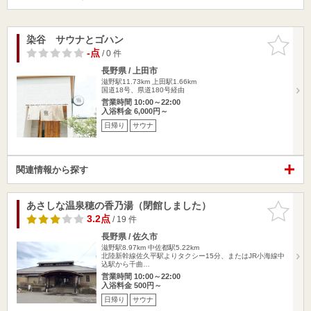
染谷 サウナとゴハン
お気に入
りに追加
-点
/ 0 件
長野県 / 上田市
滋野駅11.73km
上田駅1.66km
国道18号、県道180号経由
営業時間 10:00～22:00
入浴料金 6,000円～
日帰り
サウナ
関連情報から探す
あさしな温泉穂の香乃湯（閉館しました）
お気に入
りに追加
3.2点
/ 19 件
長野県 / 佐久市
滋野駅8.97km
中佐都駅5.22km
北陸新幹線佐久平駅よりタクシー15分、またはJR小海線中
込駅から千曲…
営業時間 10:00～22:00
入浴料金 500円～
日帰り
サウナ