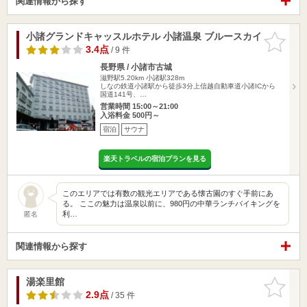
関連情報から探す
小諸グランドキャッスルホテル 小諸温泉 ブルースカイ
お気に入
りに追加
3.4点
/ 9 件
長野県 / 小諸市古城
滋野駅5.20km
小諸駅328m
しなの鉄道小諸駅から徒歩3分上信越自動車道小諸ICから
国道141号、…
営業時間 15:00～21:00
入浴料金 500円～
宿泊
サウナ
楽天トラベルの宿泊プランを見る
このエリアでは有数の観光エリアである懐古園のすぐ手前にあ
る。 ここの魅力は温泉以前に、980円の中華ランチバイキングを
利…
匿名
関連情報から探す
湯楽里館
お気に入
りに追加
2.9点
/ 35 件