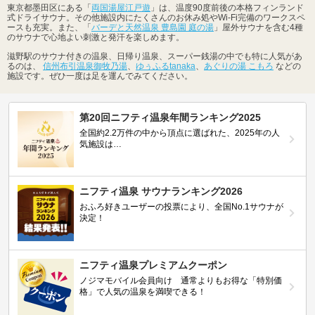
東京都墨田区にある「
両国湯屋江戸遊
」は、温度90度前後の本格フィンランド
式ドライサウナ。その他施設内にたくさんのお休み処やWi-Fi完備のワークスペ
ースも充実。また、「
バーデと天然温泉 豊島園 庭の湯
」屋外サウナを含む4種
のサウナで心地よい刺激と発汗を楽しめます。
滋野駅のサウナ付きの温泉、日帰り温泉、スーパー銭湯の中でも特に人気があ
るのは、
信州布引温泉御牧乃湯
、
ゆぅふるtanaka
、
あぐりの湯 こもろ
などの
施設です。ぜひ一度は足を運んでみてください。
第20回ニフティ温泉年間ランキング2025
全国約2.2万件の中から頂点に選ばれた、2025年の人
気施設は…
ニフティ温泉 サウナランキング2026
おふろ好きユーザーの投票により、全国No.1サウナが
決定！
ニフティ温泉プレミアムクーポン
ノジマモバイル会員向け 通常よりもお得な「特別価
格」で人気の温泉を満喫できる！