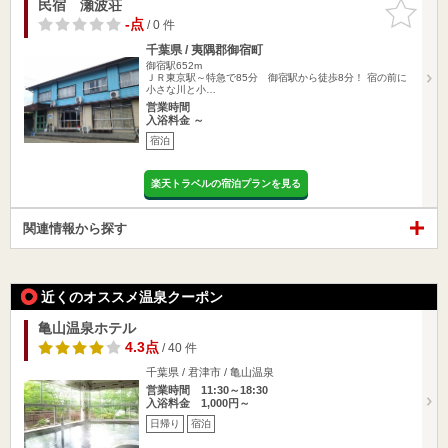
民宿 瀬波荘
お気に入
りに追加
-点
/ 0 件
千葉県 / 夷隅郡御宿町
御宿駅652m
ＪＲ東京駅～特急で85分 御宿駅から徒歩8分！ 宿の前に
小さな川と小…
営業時間
入浴料金 ～
宿泊
楽天トラベルの宿泊プランを見る
関連情報から探す
近くのオススメ温泉クーポン
亀山温泉ホテル
4.3点
/ 40 件
千葉県 / 君津市 / 亀山温泉
営業時間 11:30～18:30
入浴料金 1,000円～
日帰り
宿泊