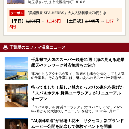
埼玉県さいたま市北区植竹町1-816-8
『美楽温泉 SPA-HERBS』大人入浴料最大70円引き
クーポン
【平日】
1,205円
→
1,145円
【土日祝】
1,445円
→
1,37
5円
千葉県のニフティ温泉ニュース
千葉県で人気のスーパー銭湯21選！海の見える絶景
露天やテレワーク対応施設もご紹介
都内からもアクセスが良く、週末のお出かけ先としても人気
の千葉県。そんな千葉には、魅力あふれるスーパー銭湯がた
くさんあります。
待ってました！新しい魅力たっぷりの進化を遂げた
「サウナでしっかりととのいたい」「海が見える絶景で非日
「スパ＆ホテル 舞浜ユーラシア」がリニューアル
常を味わいたい」「子連れでも気兼ねなく1日過ごした
い」。
オープン
そんな多様なニーズに応える施設が揃っているため、その日
「スパ＆ホテル 舞浜ユーラシア」の“スパエリア”が、2025
の目的に合った施設がきっと見つかるはずです。
年7月からの大規模リニューアルを経て、2026年1月15日
（木）に再オープン！
さらに最近では、24時間営業で深夜まで滞在できる施設
“AI原田泰造”が登場！花王「サクセス」新ブランド
や、テレワーク・コワーキングスペースを備えた仕事もでき
新設エリアや生まれ変わった浴場・サウナの魅力を、人気キ
るスパも増えており、ただの入浴施設にとどまらない進化を
ムービー公開を記念して体験イベントを開催
ャラクター「ユーラシわん」と一緒にご紹介します。必見の