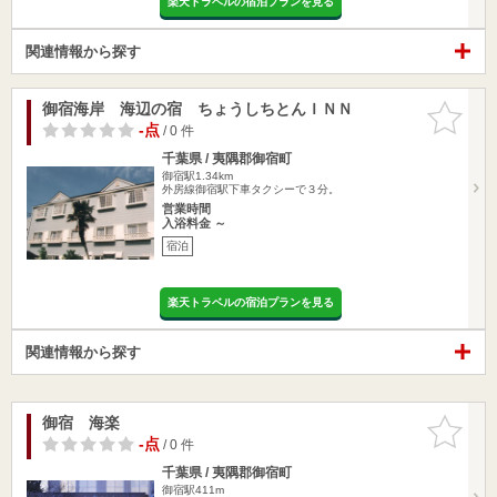
楽天トラベルの宿泊プランを見る
関連情報から探す
御宿海岸 海辺の宿 ちょうしちとんＩＮＮ
お気に入
りに追加
-点
/ 0 件
千葉県 / 夷隅郡御宿町
御宿駅1.34km
外房線御宿駅下車タクシーで３分。
営業時間
入浴料金 ～
宿泊
楽天トラベルの宿泊プランを見る
関連情報から探す
御宿 海楽
お気に入
りに追加
-点
/ 0 件
千葉県 / 夷隅郡御宿町
御宿駅411m