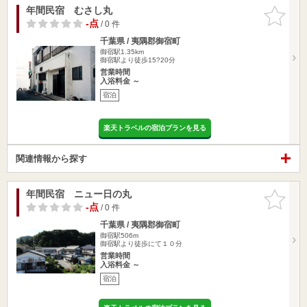
年間民宿 むさし丸
お気に入
りに追加
-点
/ 0 件
千葉県 / 夷隅郡御宿町
御宿駅1.35km
御宿駅より徒歩15?20分
営業時間
入浴料金 ～
宿泊
楽天トラベルの宿泊プランを見る
関連情報から探す
年間民宿 ニュー日の丸
お気に入
りに追加
-点
/ 0 件
千葉県 / 夷隅郡御宿町
御宿駅506m
御宿駅より徒歩にて１０分
営業時間
入浴料金 ～
宿泊