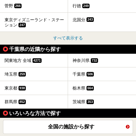
菅野
行徳
266
249
東京ディズニーランド・ステー
北国分
243
ション
247
すべて表示する
千葉県の近隣から探す
関東地方 全域
神奈川県
4271
732
埼玉県
千葉県
259
506
東京都
栃木県
938
664
群馬県
茨城県
852
353
いろいろな方法で探す
全国の施設から探す