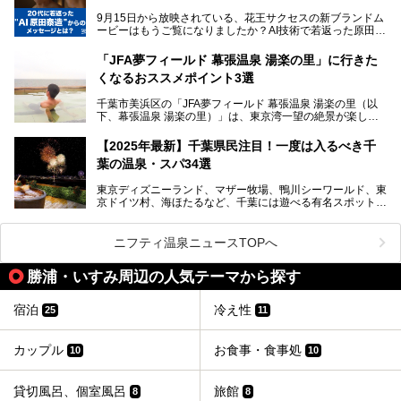
遂げています。
マル秘情報がたっぷり。ぜひチェックしてみてください！
9月15日から放映されている、花王サクセスの新ブランドム
───
本記事では、人気スーパー銭湯から絶景施設、コワーキング
ービーはもうご覧になりましたか？AI技術で若返った原田泰
提供元：SPA＆HOTEL舞浜ユーラシア【PR】
スペースや休憩スペースが充実した施設、子連れファミリー
造さんが登場して、“前を向くチカラに”というメッセージを
この記事はSPA＆HOTEL舞浜ユーラシアのPRレポート記事
向けの施設など、目的に合わせたおすすめの施設を紹介しま
伝えるムービーです。公開を記念して、スパメッツァおおた
です。
「JFA夢フィールド 幕張温泉 湯楽の里」に行きた
す。
か竜泉寺の湯にて体験イベントを開催。花王サクセスの製品
くなるおススメポイント3選
が無料で試せるチャンスです！
千葉県でスーパー銭湯選びに困った際は、ぜひ参考にしてく
───
ださい。
千葉市美浜区の「JFA夢フィールド 幕張温泉 湯楽の里（以
提供元：花王株式会社【PR】
下、幕張温泉 湯楽の里）」は、東京湾一望の絶景が楽しめ
この記事は花王株式会社商品のPRレポート記事です。
る日帰り温泉です。
設備も天然温泉の露天風呂、サウナ、岩盤浴のほか、高濃度
【2025年最新】千葉県民注目！一度は入るべき千
炭酸泉、海の見えるお休み処や食事処、展望抜群の屋上ま
葉の温泉・スパ34選
で、年代を問わずたっぷり楽しめます。
東京ディズニーランド、マザー牧場、鴨川シーワールド、東
今回は人気のこの施設の中でも、特におススメしたい3つの
京ドイツ村、海ほたるなど、千葉には遊べる有名スポットが
ポイントについて厳選してお届けします。読めばきっと、行
たくさん。そんな千葉県は温泉・スパもすごいんです！千葉
きたくなること間違いなし！
県で生まれ、千葉県で育ち、つい最近まで千葉在住だった私
がお勧めする、一度は入るべき千葉の温泉・スパ34選をま
ニフティ温泉ニュースTOPへ
とめました。
勝浦・いすみ周辺の人気テーマから探す
宿泊
冷え性
25
11
カップル
お食事・食事処
10
10
貸切風呂、個室風呂
旅館
8
8