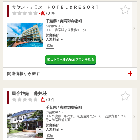
サヤン・テラス ＨＯＴＥＬ＆ＲＥＳＯＲＴ
お気に入
りに追加
-点
/ 0 件
千葉県 / 夷隅郡御宿町
御宿駅661m
ＪＲ 御宿駅より徒歩１０分
営業時間
入浴料金 ～
宿泊
楽天トラベルの宿泊プランを見る
関連情報から探す
民宿旅館 藤井荘
お気に入
りに追加
-点
/ 0 件
千葉県 / 夷隅郡御宿町
御宿駅686m
ＪＲ外房線 御宿駅／京葉道路そがＩＣ→茂原方面１２８
号→御宿勝浦方面…
営業時間
入浴料金 ～
宿泊