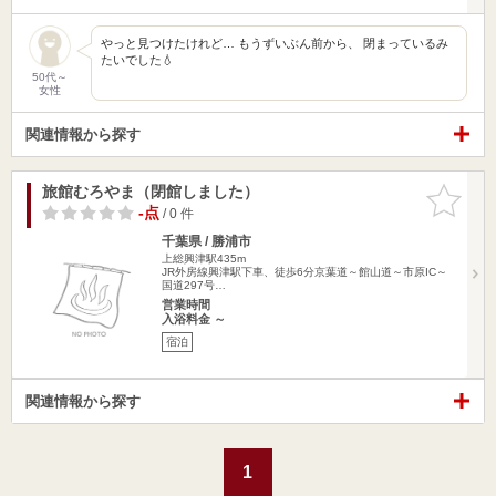
やっと見つけたけれど… もうずいぶん前から、 閉まっているみ
たいでした💧
50代～
女性
関連情報から探す
旅館むろやま（閉館しました）
お気に入
りに追加
-点
/ 0 件
千葉県 / 勝浦市
上総興津駅435m
JR外房線興津駅下車、徒歩6分京葉道～館山道～市原IC～
国道297号…
営業時間
入浴料金 ～
宿泊
関連情報から探す
1