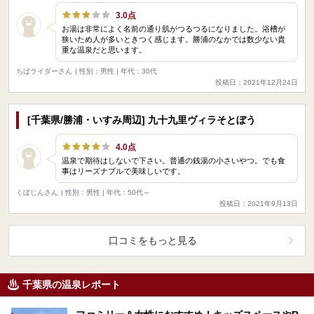
3.0点
お湯は非常によく名前の通り肌がつるつるになりました。浴槽が
狭いため人が多いときつく感じます。勝浦のなかでは数少ない貴
重な温泉だと思います。
ちばライダーさん
| 性別：男性 | 年代：30代
投稿日：2021年12月24日
[千葉県/勝浦・いすみ周辺] 九十九里ヴィラそとぼう
4.0点
温泉で期待はしないで下さい。普通の銭湯の小さいやつ。でも食
事はリーズナブルで美味しいです。
くぼじんさん
| 性別：男性 | 年代：50代～
投稿日：2021年9月13日
口コミをもっと見る
千葉県の温泉レポート