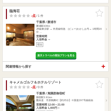
臨海荘
お気に入
りに追加
-点
/ 1 件
千葉県 / 勝浦市
勝浦駅436m
JR線東京駅 → 外房線特急 (ビュー)わかしお号→ 1時間20
分 …
営業時間
入浴料金 ～
宿泊
楽天トラベルの宿泊プランを見る
関連情報から探す
キャメルゴルフ＆ホテルリゾート
お気に入
りに追加
-点
/ 0 件
千葉県 / 夷隅郡御宿町
御宿駅3.91km
圏央道 市原鶴舞IC【約35分】※国道297号線経由
営業時間 12:00～21:00
入浴料金 1,400円～