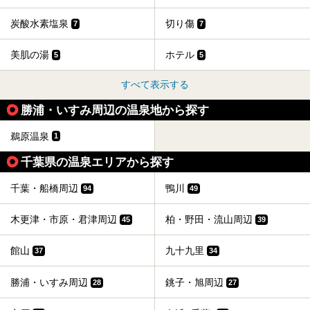
炭酸水素塩泉
切り傷
7
7
美肌の湯
ホテル
5
5
すべて表示する
勝浦・いすみ周辺の温泉地から探す
鵜原温泉
1
千葉県の温泉エリアから探す
千葉・船橋周辺
鴨川
94
49
木更津・市原・君津周辺
柏・野田・流山周辺
45
39
館山
九十九里
37
34
勝浦・いすみ周辺
銚子・旭周辺
28
27