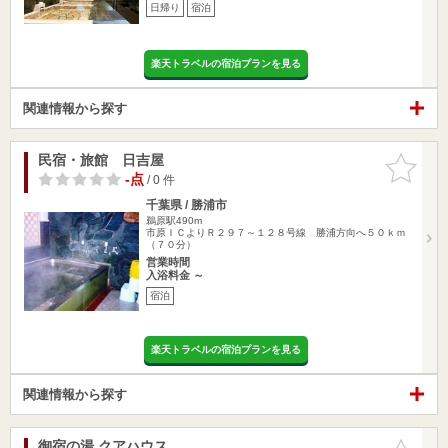
日帰り
宿泊
楽天トラベルの宿泊プランを見る
関連情報から探す
民宿・旅館 日吉屋
お気に入
りに追加
-点
/ 0 件
千葉県 / 勝浦市
鵜原駅490m
市原ＩＣよりＲ２９７～１２８号線 勝浦方向へ５０ｋｍ
（７０分）
営業時間
入浴料金 ～
宿泊
楽天トラベルの宿泊プランを見る
関連情報から探す
御宿の湯 クアハウス
お気に入