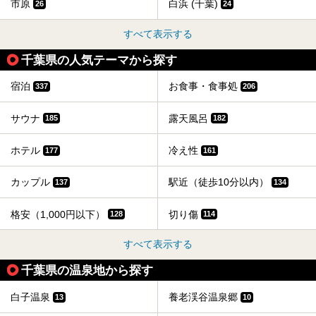
市原
白浜 (千葉)
26
24
すべて表示する
千葉県の人気テーマから探す
宿泊
お食事・食事処
337
206
サウナ
露天風呂
185
182
ホテル
冷え性
177
161
カップル
駅近（徒歩10分以内）
137
134
格安（1,000円以下）
切り傷
128
114
すべて表示する
千葉県の温泉地から探す
白子温泉
養老渓谷温泉郷
13
10