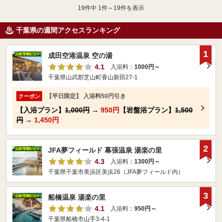
19
件中 1件～19件を表示
千葉県の週間アクセスランキング
1
成田空港温泉 空の湯
4.1
入浴料：
1000円～
千葉県山武郡芝山町香山新田27-1
【平日限定】 入浴料50円引き
クーポン
【入浴プラン】
1,000円
→
950円
【岩盤浴プラン】
1,500
円
→
1,450円
2
JFA夢フィールド 幕張温泉 湯楽の里
4.3
入浴料：
1300円～
千葉県千葉市美浜区美浜26（JFA夢フィールド内）
3
船橋温泉 湯楽の里
4.1
入浴料：
950円～
千葉県船橋市山手3-4-1