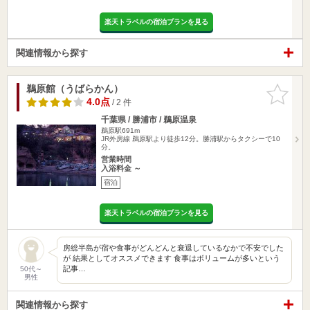
楽天トラベルの宿泊プランを見る
関連情報から探す
鵜原館（うばらかん）
お気に入
りに追加
4.0点
/ 2 件
千葉県 / 勝浦市 / 鵜原温泉
鵜原駅691m
JR外房線 鵜原駅より徒歩12分。勝浦駅からタクシーで10
分。
営業時間
入浴料金 ～
宿泊
楽天トラベルの宿泊プランを見る
房総半島が宿や食事がどんどんと衰退しているなかで不安でした
が 結果としてオススメできます 食事はボリュームが多いという
記事…
50代～
男性
関連情報から探す