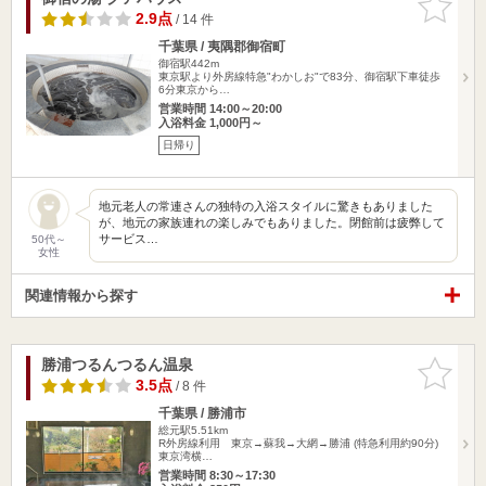
りに追加
2.9点
/ 14 件
千葉県 / 夷隅郡御宿町
御宿駅442m
東京駅より外房線特急"わかしお"で83分、御宿駅下車徒歩
6分東京から…
営業時間 14:00～20:00
入浴料金 1,000円～
日帰り
地元老人の常連さんの独特の入浴スタイルに驚きもありました
が、地元の家族連れの楽しみでもありました。閉館前は疲弊して
サービス…
50代～
女性
関連情報から探す
勝浦つるんつるん温泉
お気に入
りに追加
3.5点
/ 8 件
千葉県 / 勝浦市
総元駅5.51km
R外房線利用 東京→蘇我→大網→勝浦 (特急利用約90分)
東京湾横…
営業時間 8:30～17:30