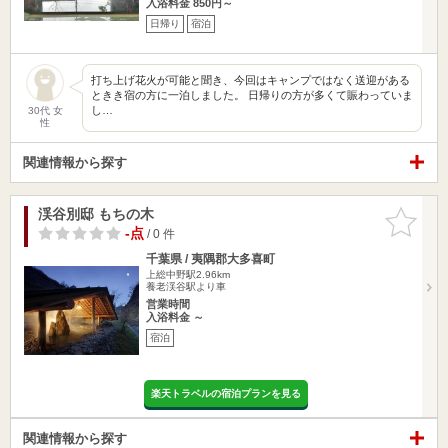
入浴料金 850円～
日帰り
宿泊
打ち上げ花火が可能と聞き、今回はキャンプではなく送迎がある
ときき宿の方に一泊しました。 日帰りの方が多くて賑わっていま
し…
30代 女
性
関連情報から探す
渓谷別邸 もちの木
お気に入
りに追加
-点
/ 0 件
千葉県 / 夷隅郡大多喜町
上総中野駅2.96km
養老渓谷駅より車
営業時間
入浴料金 ～
宿泊
楽天トラベルの宿泊プランを見る
関連情報から探す