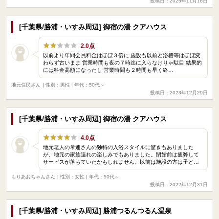
投稿日：2025年11月16日
[千葉県/勝浦・いすみ周辺] 御宿の湯 クアハウス
2.0点
以前より年間会員料金はほぼ３倍に 施設も以前と浴槽等はほぼ変
わらず古いまま 営業時間も夜の７時迄に入らなけりゃ駄目 結果的
には料金高額になったし 営業時間も２時間も早く終…
地元住民さん
| 性別：男性 | 年代：50代～
投稿日：2023年12月29日
[千葉県/勝浦・いすみ周辺] 御宿の湯 クアハウス
4.0点
地元老人の常連さんの独特の入浴スタイルに驚きもありました
が、地元の家族連れの楽しみでもありました。閉館前は疲弊して
サービスが落ちていたかもしれません。以前は施設の方は子ど…
もりあおちゃんさん
| 性別：女性 | 年代：50代～
投稿日：2022年12月31日
[千葉県/勝浦・いすみ周辺] 勝浦つるんつるん温泉