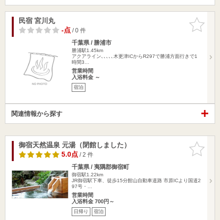
民宿 宮川丸
お気に入
りに追加
-点
/ 0 件
千葉県 / 勝浦市
勝浦駅1.45km
アクアライン､､､､､木更津ICからR297で勝浦方面行きで1
時間3…
営業時間
入浴料金 ～
宿泊
関連情報から探す
御宿天然温泉 元湯（閉館しました）
お気に入
りに追加
5.0点
/ 2 件
千葉県 / 夷隅郡御宿町
御宿駅1.22km
JR御宿駅下車、徒歩15分館山自動車道路 市原ICより国道2
97号・…
営業時間
入浴料金 700円～
日帰り
宿泊