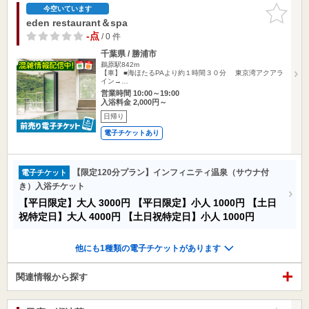
お気に入
今空いています
りに追加
eden restaurant＆spa
-点
/ 0 件
千葉県 / 勝浦市
鵜原駅842m
【車】 ■海ほたるPAより約１時間３０分 東京湾アクアラ
イン→…
営業時間 10:00～19:00
入浴料金 2,000円～
日帰り
電子チケットあり
【限定120分プラン】インフィニティ温泉（サウナ付
電子チケット
き）入浴チケット
【平日限定】大人
3000円
【平日限定】小人
1000円
【土日
祝特定日】大人
4000円
【土日祝特定日】小人
1000円
他にも1種類の電子チケットがあります
関連情報から探す