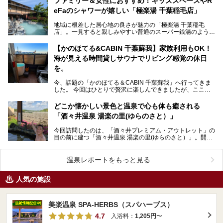
ファミリー＆女性におすすめ！キッズスペースやR
eFaのシャワーが嬉しい「極楽湯 千葉稲毛店」
地域に根差した居心地の良さが魅力の「極楽湯 千葉稲毛
店」。一見すると親しみやすい普通のスーパー銭湯のようで
すが、実際に現地を訪れてみると、他にはないこだわりが
隠…
【かのほてる&CABIN 千葉蘇我】家族利用もOK！
海が見える時間貸しサウナでリビング感覚の休日
を。
今、話題の「かのほてる＆CABIN 千葉蘇我」へ行ってきま
した。 今回はひとりで贅沢に楽しんできましたが、ここは
大切な人と過ごすのにもぴったりな場所。貸切だから…
どこか懐かしい景色と温泉で心も体も癒される
「酒々井温泉 湯楽の里(ゆらのさと）」
今回訪問したのは、「酒々井プレミアム・アウトレット」の
目の前に建つ「酒々井温泉 湯楽の里(ゆらのさと）」。開放
的な大空のもとでゆったり浸かれる源泉かけ流しの天然…
温泉レポートをもっと見る
人気の施設
美楽温泉 SPA-HERBS（スパハーブス）
4.7
入浴料：
1,205円
〜