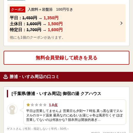
入館料＋岩盤浴 100円引き
クーポン
平日：
1,450円
→
1,350円
土休日：
1,600円
→
1,500円
特定日：
1,700円
→
1,600円
他にも1個のクーポンがあります。
無料会員登録して続きを見る
勝浦・いすみ周辺の口コミ
[千葉県/勝浦・いすみ周辺] 御宿の湯 クアハウス
1.0点
平日は営業してませんよ 営業日も夕刻〜７時迄 真っ黒な湯でヌル
ヌルのヨード温泉 最高なのにぬるいお湯じゃ冬は風邪引くぞ ほぼ
営業してないのは何故かな? 脱衣所は開放的過ぎ…
ゲストさん
| 性別：指定しない | 年代：50代～