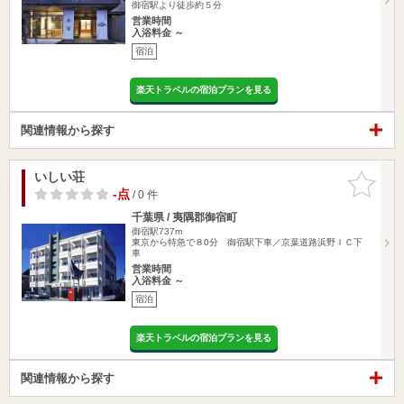
御宿駅より徒歩約５分
営業時間
入浴料金 ～
宿泊
楽天トラベルの宿泊プランを見る
関連情報から探す
いしい荘
お気に入
りに追加
-点
/ 0 件
千葉県 / 夷隅郡御宿町
御宿駅737m
東京から特急で８0分 御宿駅下車／京葉道路浜野ＩＣ下
車
営業時間
入浴料金 ～
宿泊
楽天トラベルの宿泊プランを見る
関連情報から探す