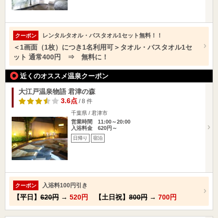
レンタルタオル・バスタオル1セット無料！！
クーポン
＜1画面（1枚）につき1名利用可＞タオル・バスタオル1セ
ット 通常400円 ⇒ 無料に！
近くのオススメ温泉クーポン
大江戸温泉物語 君津の森
3.6点
/ 8 件
千葉県 / 君津市
営業時間 11:00～20:00
入浴料金 620円～
日帰り
宿泊
入浴料100円引き
クーポン
【平日】
620円
→
520円
【土日祝】
800円
→
700円