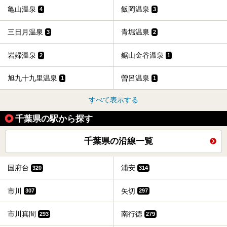
亀山温泉
飯岡温泉
4
3
三日月温泉
青堀温泉
3
2
岩婦温泉
鋸山金谷温泉
2
1
旭九十九里温泉
曽呂温泉
1
1
すべて表示する
千葉県の駅から探す
千葉県の沿線一覧
国府台
浦安
320
314
市川
矢切
307
297
市川真間
南行徳
293
279