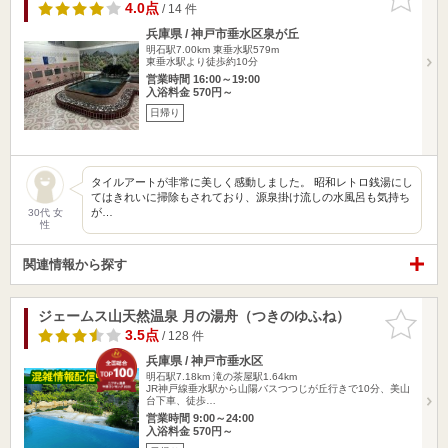
りに追加
4.0点
/ 14 件
兵庫県 / 神戸市垂水区泉が丘
明石駅7.00km
東垂水駅579m
東垂水駅より徒歩約10分
営業時間 16:00～19:00
入浴料金 570円～
日帰り
タイルアートが非常に美しく感動しました。 昭和レトロ銭湯にし
てはきれいに掃除もされており、源泉掛け流しの水風呂も気持ち
が…
30代 女
性
関連情報から探す
ジェームス山天然温泉 月の湯舟（つきのゆふね）
お気に入
りに追加
3.5点
/ 128 件
兵庫県 / 神戸市垂水区
明石駅7.18km
滝の茶屋駅1.64km
JR神戸線垂水駅から山陽バスつつじが丘行きで10分、美山
台下車、徒歩…
営業時間 9:00～24:00
入浴料金 570円～