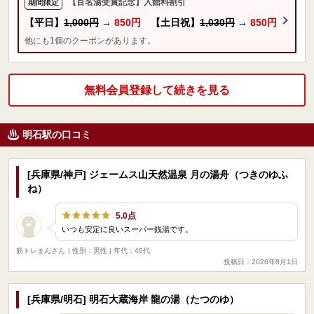
【百名湯受賞記念】入館料割引
期間限定
【平日】
1,000円
→
850円
【土日祝】
1,030円
→
850円
他にも1個のクーポンがあります。
無料会員登録して続きを見る
明石駅の口コミ
[兵庫県/神戸] ジェームス山天然温泉 月の湯舟（つきのゆふ
ね）
5.0点
いつも安定に良いスーパー銭湯です。
筋トレまんさん
| 性別：男性 | 年代：40代
投稿日：2026年8月1日
[兵庫県/明石] 明石大蔵海岸 龍の湯（たつのゆ）