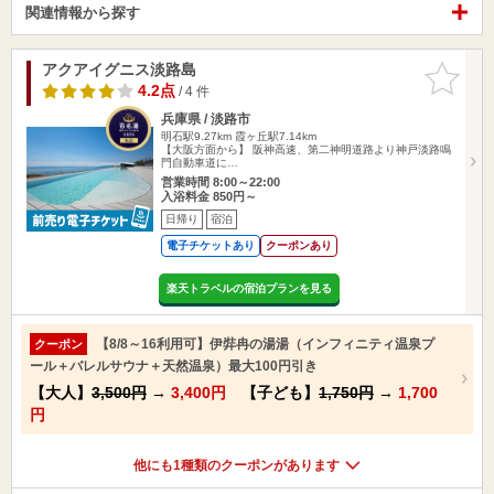
関連情報から探す
アクアイグニス淡路島
お気に入
りに追加
4.2点
/ 4 件
兵庫県 / 淡路市
明石駅9.27km
霞ヶ丘駅7.14km
【大阪方面から】 阪神高速、第二神明道路より神戸淡路鳴
門自動車道に…
営業時間 8:00～22:00
入浴料金 850円～
日帰り
宿泊
電子チケットあり
クーポンあり
楽天トラベルの宿泊プランを見る
【8/8～16利用可】伊弉冉の湯湯（インフィニティ温泉プ
クーポン
ール＋バレルサウナ＋天然温泉）最大100円引き
【大人】
3,500円
→
3,400円
【子ども】
1,750円
→
1,700
円
他にも1種類のクーポンがあります