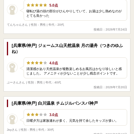
5.0点
寝転び湯の頭の部分がひんやりしていて、お湯は少し熱めなのが
とても良かった
てんちゃんさん
| 性別：男性 | 年代：20代
投稿日：2026年7月24日
[兵庫県/神戸] ジェームス山天然温泉 月の湯舟（つきのゆふ
ね）
4.0点
清潔感があり天然温泉が複数楽しめるお風呂はかなり珍しいと感
じました。 アメニティが少ないことが少し残念ポイントです。
ぷーさんさん
| 性別：男性 | 年代：40代
投稿日：2026年7月20日
[兵庫県/神戸] 白川温泉 チムジルバンスパ神戸
3.0点
日曜夕方は家族連れが多く、元気を持て余したキッズが多い。
Joyさん
| 性別：男性 | 年代：30代