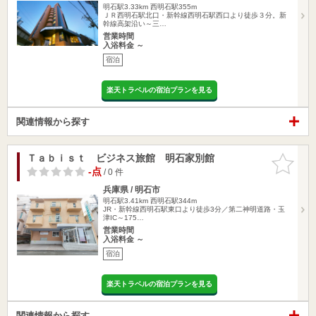
明石駅3.33km
西明石駅355m
ＪＲ西明石駅北口・新幹線西明石駅西口より徒歩３分。新
幹線高架沿い～三…
営業時間
入浴料金 ～
宿泊
楽天トラベルの宿泊プランを見る
関連情報から探す
Ｔａｂｉｓｔ ビジネス旅館 明石家別館
お気に入
りに追加
-点
/ 0 件
兵庫県 / 明石市
明石駅3.41km
西明石駅344m
JR・新幹線西明石駅東口より徒歩3分／第二神明道路・玉
津IC～175…
営業時間
入浴料金 ～
宿泊
楽天トラベルの宿泊プランを見る
関連情報から探す