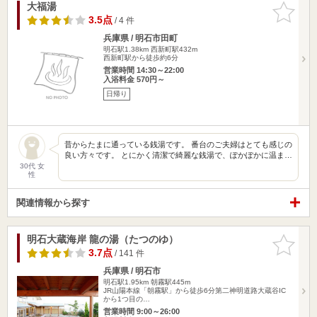
大福湯
お気に入
りに追加
3.5点
/ 4 件
兵庫県 / 明石市田町
明石駅1.38km
西新町駅432m
西新町駅から徒歩約6分
営業時間 14:30～22:00
入浴料金 570円～
日帰り
昔からたまに通っている銭湯です。 番台のご夫婦はとても感じの
良い方々です。 とにかく清潔で綺麗な銭湯で、ぽかぽかに温ま…
30代 女
性
関連情報から探す
明石大蔵海岸 龍の湯（たつのゆ）
お気に入
りに追加
3.7点
/ 141 件
兵庫県 / 明石市
明石駅1.95km
朝霧駅445m
JR山陽本線「朝霧駅」から徒歩6分第二神明道路大蔵谷IC
から1つ目の…
営業時間 9:00～26:00