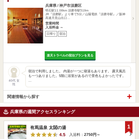
兵庫県 / 神戸市須磨区
明石駅11.08km
須磨寺駅519m
JR『須磨駅』より車で5分／山陽電鉄『須磨寺駅』／阪神
高速月見山出口…
営業時間
入浴料金 ～
日帰り
宿泊
楽天トラベルの宿泊プランを見る
宿泊で利用しました。 内湯が一つに寝湯もあります。 露天風呂
も一つありました。5階に浴室があるので景色もよかったです。
…
40代 女
性
関連情報から探す
兵庫県の週間アクセスランキング
1
有馬温泉 太閤の湯
4.5
入浴料：
2750円～