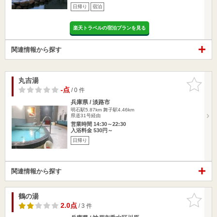
日帰り
宿泊
楽天トラベルの宿泊プランを見る
関連情報から探す
丸吉湯
お気に入
りに追加
-点
/ 0 件
兵庫県 / 淡路市
明石駅5.87km
舞子駅4.46km
県道31号経由
営業時間 14:30～22:30
入浴料金 530円～
日帰り
関連情報から探す
鶴の湯
お気に入
りに追加
2.0点
/ 3 件