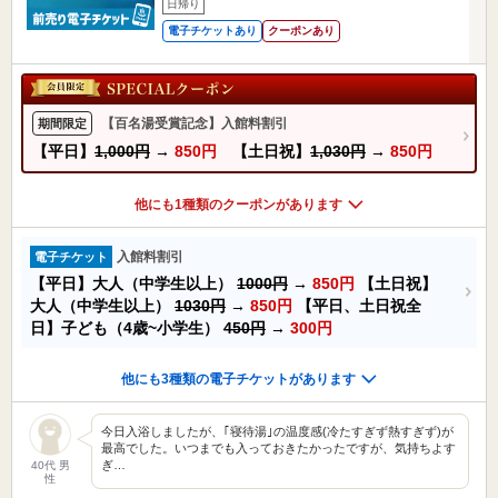
日帰り
電子チケットあり
クーポンあり
【百名湯受賞記念】入館料割引
期間限定
【平日】
1,000円
→
850円
【土日祝】
1,030円
→
850円
他にも1種類のクーポンがあります
入館料割引
電子チケット
【平日】大人（中学生以上）
1000円
→
850円
【土日祝】
大人（中学生以上）
1030円
→
850円
【平日、土日祝全
日】子ども（4歳~小学生）
450円
→
300円
他にも3種類の電子チケットがあります
今日入浴しましたが、｢寝待湯｣の温度感(冷たすぎず熱すぎず)が
最高でした。いつまでも入っておきたかったですが、気持ちよす
ぎ…
40代 男
性