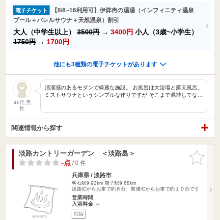
【8/8~16利用可】伊弉冉の湯湯（インフィニティ温泉
電子チケット
プール＋バレルサウナ＋天然温泉）割引
大人（中学生以上）
3500円
→
3400円
小人（3歳~小学生）
1750円
→
1700円
他にも3種類の電子チケットがあります
清潔感のあるモダンで綺麗な施設。 お風呂は大浴場と露天風呂、
ミストサウナというシンプルな作りですが そこまで混雑してな…
40代 男
性
関連情報から探す
淡路カントリーガーデン ＜淡路島＞
お気に入
りに追加
-点
/ 0 件
兵庫県 / 淡路市
明石駅9.92km
舞子駅9.68km
淡路ICからお車で約８分、東浦ICからお車で約１０分です
営業時間
入浴料金 ～
宿泊