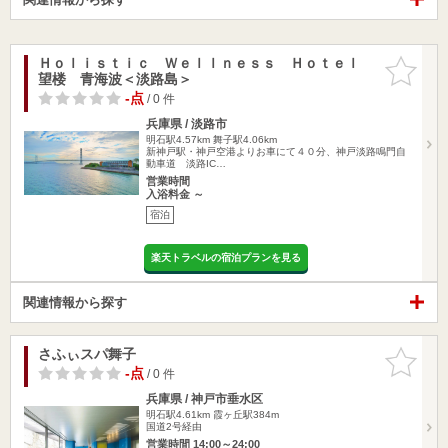
Ｈｏｌｉｓｔｉｃ Ｗｅｌｌｎｅｓｓ Ｈｏｔｅｌ
お気に入
望楼 青海波＜淡路島＞
りに追加
-点
/ 0 件
兵庫県 / 淡路市
明石駅4.57km
舞子駅4.06km
新神戸駅・神戸空港よりお車にて４０分、神戸淡路鳴門自
動車道 淡路IC…
営業時間
入浴料金 ～
宿泊
楽天トラベルの宿泊プランを見る
関連情報から探す
さふぃスパ舞子
お気に入
りに追加
-点
/ 0 件
兵庫県 / 神戸市垂水区
明石駅4.61km
霞ヶ丘駅384m
国道2号経由
営業時間 14:00～24:00