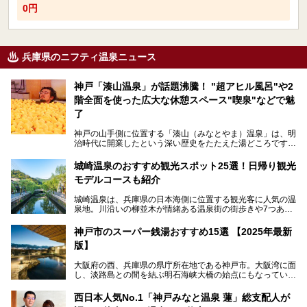
0円
兵庫県のニフティ温泉ニュース
神戸「湊山温泉」が話題沸騰！ "超アヒル風呂"や2
階全面を使った広大な休憩スペース"喫泉"などで魅
了
神戸の山手側に位置する「湊山（みなとやま）温泉」は、明
治時代に開業したという深い歴史をたたえた湯どころです。
そんな長寿の温泉が今、話題となっています。理由は湯船い
っぱいに浮かぶアヒルちゃん。さらに、ゆったりくつろげて
城崎温泉のおすすめ観光スポット25選！日帰り観光
コワーキングも可能な休憩スペースも人気に。斬新な企画や
モデルコースも紹介
設備で人々をアッと驚かせる湊山温泉の魅力をリポートしま
す。
城崎温泉は、兵庫県の日本海側に位置する観光客に人気の温
泉地。川沿いの柳並木が情緒ある温泉街の街歩きや7つある
外湯巡り、ロープウェイからの絶景、冬のカニ料理などで知
られています。鉄道の駅から温泉街が近く、歩いて回るのに
神戸市のスーパー銭湯おすすめ15選 【2025年最新
ちょうどよい規模で、日帰りでの訪問にもおすすめです。
版】
この記事では、城崎温泉と周辺の見どころから厳選した25
大阪府の西、兵庫県の県庁所在地である神戸市。大阪湾に面
の観光スポットをピックアップ。温泉やご当地グルメなどを
し、淡路島との間を結ぶ明石海峡大橋の始点にもなっていま
盛り込んだ日帰り観光モデルコースも紹介しているので、ぜ
す。古くから港町として栄え、異国情緒の残る異人館街や中
ひ参考にしてくださいね！
華街をはじめ、きらびやかに発展したハーバーランドなど、
西日本人気No.1「神戸みなと温泉 蓮」総支配人が
人気観光スポットもめじろ押しです。