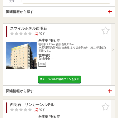
女性
関連情報から探す
スマイルホテル西明石
お気に入
りに追加
-点
/ 0 件
兵庫県 / 明石市
明石駅3.32km
西明石駅329m
JR西明石駅(新幹線/在来線)より徒歩約2分 第二神明道路
玉津ICよ…
営業時間
入浴料金 ～
宿泊
楽天トラベルの宿泊プランを見る
関連情報から探す
西明石 リンカーンホテル
お気に入
りに追加
-点
/ 0 件
兵庫県 / 明石市