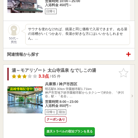
営業時間 10:00～25:00
入浴料金 450円～
日帰り
サウナを使わなければ、銭湯と同じ価格で入浴できます。 ぬる湯
の浴槽がいくつかあり、長湯が好きな方にはいいかもしれませ
ん。…
50代～
男性
関連情報から探す
湯～モアリゾート 太山寺温泉 なでしこの湯
お気に入
りに追加
3.3点
/ 65 件
兵庫県 / 神戸市西区
明石駅8.30km
学園都市駅1.71km
神戸市営地下鉄学園都市駅からタクシーで約5分、「伊川
谷」駅・「名谷」…
営業時間 8:00～23:00
入浴料金 850円～
日帰り
宿泊
クーポンあり
楽天トラベルの宿泊プランを見る