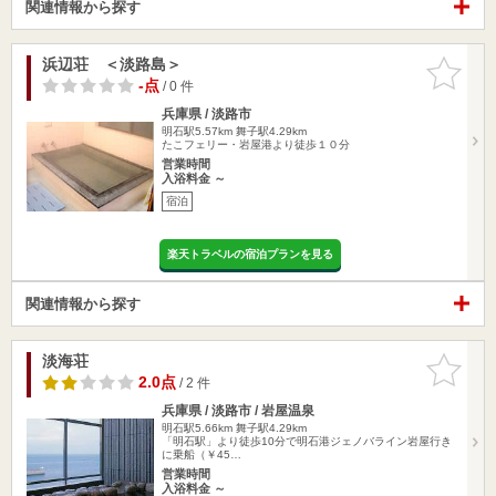
関連情報から探す
浜辺荘 ＜淡路島＞
お気に入
りに追加
-点
/ 0 件
兵庫県 / 淡路市
明石駅5.57km
舞子駅4.29km
たこフェリー・岩屋港より徒歩１０分
営業時間
入浴料金 ～
宿泊
楽天トラベルの宿泊プランを見る
関連情報から探す
淡海荘
お気に入
りに追加
2.0点
/ 2 件
兵庫県 / 淡路市 / 岩屋温泉
明石駅5.66km
舞子駅4.29km
「明石駅」より徒歩10分で明石港ジェノバライン岩屋行き
に乗船（￥45…
営業時間
入浴料金 ～