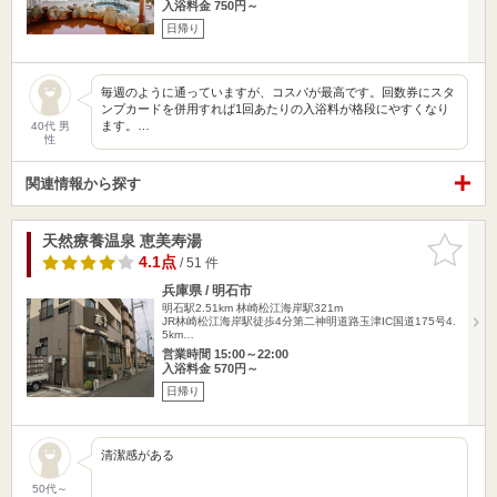
入浴料金 750円～
日帰り
毎週のように通っていますが、コスパが最高です。回数券にスタ
ンプカードを併用すれば1回あたりの入浴料が格段にやすくなり
ます。…
40代 男
性
関連情報から探す
天然療養温泉 恵美寿湯
お気に入
りに追加
4.1点
/ 51 件
兵庫県 / 明石市
明石駅2.51km
林崎松江海岸駅321m
JR林崎松江海岸駅徒歩4分第二神明道路玉津IC国道175号4.
5km…
営業時間 15:00～22:00
入浴料金 570円～
日帰り
清潔感がある
50代～