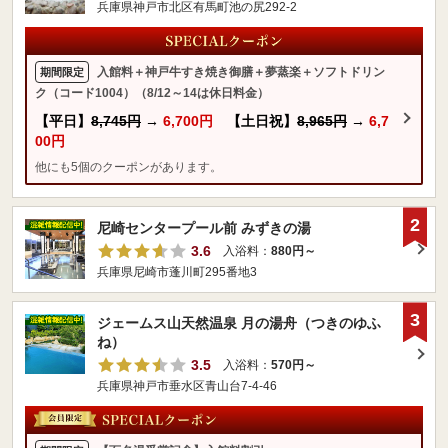
兵庫県神戸市北区有馬町池の尻292-2
入館料＋神戸牛すき焼き御膳＋夢蒸楽＋ソフトドリン
期間限定
ク（コード1004）（8/12～14は休日料金）
【平日】
8,745円
→
6,700円
【土日祝】
8,965円
→
6,7
00円
他にも5個のクーポンがあります。
2
尼崎センタープール前 みずきの湯
3.6
入浴料：
880円～
兵庫県尼崎市蓬川町295番地3
3
ジェームス山天然温泉 月の湯舟（つきのゆふ
ね）
3.5
入浴料：
570円～
兵庫県神戸市垂水区青山台7-4-46