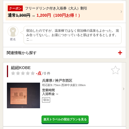
フリードリンク付き入浴券（大人）割引
クーポン
通常
1,300円
→
1,200円（100円お得！）
宿泊したのですが、温泉棟ではなく宿泊棟の温泉もよかった。 混
み合ってないし。お湯につかっていると肌はするするとします。
こ…
匿名
関連情報から探す
組紐KOBE
お気に入
りに追加
-点
/ 0 件
兵庫県 / 神戸市西区
明石駅8.75km
西神中央駅2.08km
営業時間
入浴料金 ～
宿泊
楽天トラベルの宿泊プランを見る