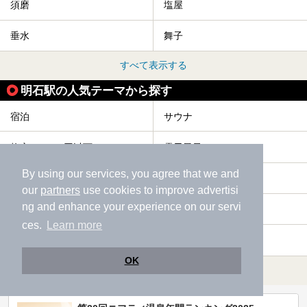
須磨
塩屋
垂水
舞子
すべて表示する
明石駅の人気テーマから探す
宿泊
サウナ
格安（1,000円以下）
露天風呂
By using our services, you agree that we and
冷え性
お食事・食事処
our
partners
use cookies to improve advertisi
ng and enhance your experience on our servi
水風呂
エステ・マッサージ
ces.
Learn more
ひとり旅・一人旅
ホテル
OK
すべて表示する