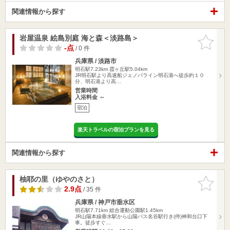
関連情報から探す
岩屋温泉 絵島別庭 海と森＜淡路島＞
お気に入
りに追加
-点
/ 0 件
兵庫県 / 淡路市
明石駅7.23km
霞ヶ丘駅5.04km
JR明石駅より高速船ジェノバライン明石港へ徒歩約１０
分、明石港より高…
営業時間
入浴料金 ～
宿泊
楽天トラベルの宿泊プランを見る
関連情報から探す
柚耶の里（ゆやのさと）
お気に入
りに追加
2.9点
/ 35 件
兵庫県 / 神戸市垂水区
明石駅7.71km
総合運動公園駅1.45km
JR山陽本線垂水駅から山陽バス名谷駅行き(停)神和台口下
車。徒歩すぐ…