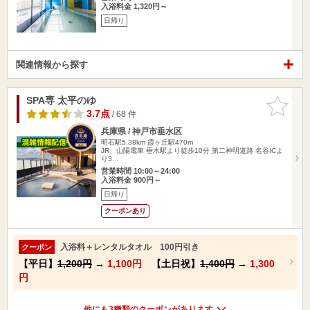
入浴料金 1,320円～
日帰り
関連情報から探す
SPA専 太平のゆ
お気に入
りに追加
3.7点
/ 68 件
兵庫県 / 神戸市垂水区
明石駅5.38km
霞ヶ丘駅470m
JR、山陽電車 垂水駅より徒歩10分 第二神明道路 名谷ICよ
り3…
営業時間 10:00～24:00
入浴料金 900円～
日帰り
クーポンあり
入浴料＋レンタルタオル 100円引き
クーポン
【平日】
1,200円
→
1,100円
【土日祝】
1,400円
→
1,300
円
他にも3種類のクーポンがあります