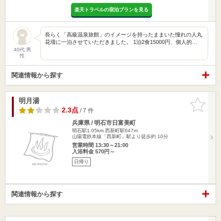
楽天トラベルの宿泊プランを見る
長らく「高級温泉旅館」のイメージを持ったままいた憧れの人丸
花壇に一泊させていただきました。 1泊2食15000円、個人的…
40代 男
性
関連情報から探す
明月湯
お気に入
りに追加
2.3点
/ 7 件
兵庫県 / 明石市日富美町
明石駅1.05km
西新町駅647m
山陽電鉄本線「西新町」駅より徒歩約 10分
営業時間 13:30～21:00
入浴料金 570円～
日帰り
関連情報から探す