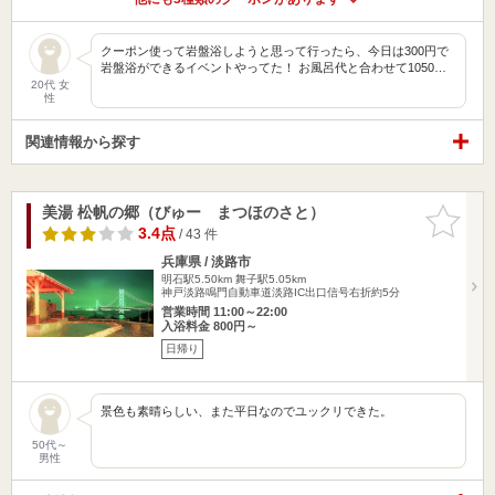
クーポン使って岩盤浴しようと思って行ったら、今日は300円で
岩盤浴ができるイベントやってた！ お風呂代と合わせて1050…
20代 女
性
関連情報から探す
美湯 松帆の郷（びゅー まつほのさと）
お気に入
りに追加
3.4点
/ 43 件
兵庫県 / 淡路市
明石駅5.50km
舞子駅5.05km
神戸淡路鳴門自動車道淡路IC出口信号右折約5分
営業時間 11:00～22:00
入浴料金 800円～
日帰り
景色も素晴らしい、また平日なのでユックリできた。
50代～
男性