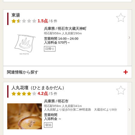
東湯
お気に入
りに追加
1.5点
/ 6 件
兵庫県 / 明石市大蔵天神町
明石駅958m
人丸前駅290m
営業時間 14:00～24:00
入浴料金 570円～
日帰り
関連情報から探す
人丸花壇（ひとまるかだん）
お気に入
りに追加
4.2点
/ 5 件
兵庫県 / 明石市
明石駅959m
人丸前駅341m
人丸前駅より徒歩5分第二神明道路 大蔵谷ICより8分
営業時間
入浴料金 ～
宿泊