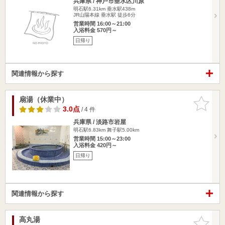
兵庫県 / 神戸市垂水区川原
明石駅6.31km
垂水駅438m
JR山陽本線 垂水駅 徒歩6分
営業時間 16:00～21:00
入浴料金 570円～
日帰り
関連情報から探す
扇湯（休業中）
お気に入
りに追加
3.0点
/ 4 件
兵庫県 / 淡路市岩屋
明石駅6.83km
舞子駅5.00km
営業時間 15:00～23:00
入浴料金 420円～
日帰り
関連情報から探す
高丸湯
お気に入