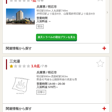
-点
/ 0 件
兵庫県 / 明石市
明石駅335m
人丸前駅748m
JR明石駅より徒歩4分、山陽電鉄明石駅より徒歩4分
営業時間
入浴料金 ～
宿泊
楽天トラベルの宿泊プランを見る
関連情報から探す
三光湯
お気に入
りに追加
1.0点
/ 7 件
兵庫県 / 明石市
明石駅890m
西新町駅363m
県道42号線を山陽新幹線の高架を西
営業時間 14:00～20:30
入浴料金 570円～
日帰り
関連情報から探す