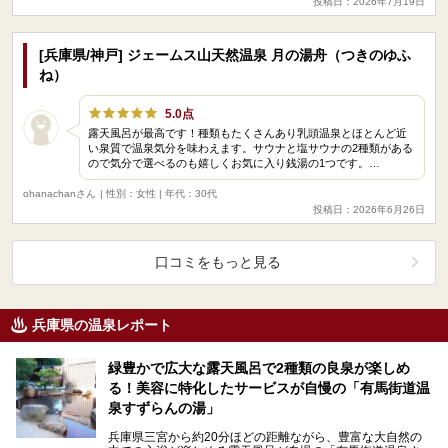
投稿日：2026年7月19日
[兵庫県/神戸] ジェームス山天然温泉 月の湯舟（つきのゆふ
ね）
5.0点
露天風呂が最高です！種類もたくさんあり乳頭温泉とほとんど近
い泉質で温泉気分を味わえます。サウナと塩サウナの2種類がある
ので気分で選べるのも嬉しくお気に入り銭湯の1つです。…
ohanachanさん
| 性別：女性 | 年代：30代
投稿日：2026年6月26日
口コミをもっと見る
兵庫県の温泉レポート
緑豊かで広大な露天風呂で2種類の良泉が楽しめ
る！美容に特化したサービスが自慢の「有馬街道温
泉すずらんの湯」
兵庫県三宮から約20分ほどの距離ながら、豊富な大自然の