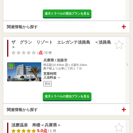
楽天トラベルの宿泊プランを見る
関連情報から探す
ザ グラン リゾート エレガンテ淡路島 ＜淡路島
お気に入
＞
りに追加
-点
/ 0 件
兵庫県 / 淡路市
明石駅10.65km
霞ヶ丘駅9.24km
舞子駅よりお車にて約１７分
営業時間
入浴料金 ～
宿泊
楽天トラベルの宿泊プランを見る
関連情報から探す
須磨温泉 寿楼＜兵庫県＞
お気に入
りに追加
5.0点
/ 1 件