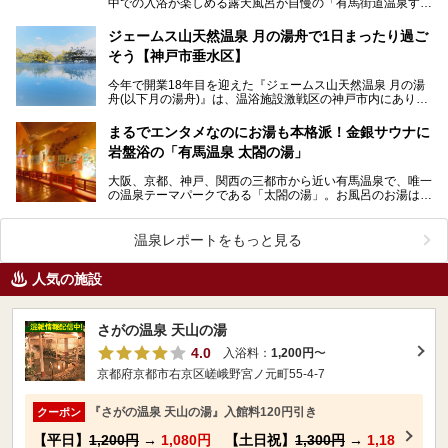
中での入浴が楽しめる露天風呂が自慢の「有馬街道温泉すず
らんの湯」。 美肌に効果的な2種類の源泉に加え…
ジェームス山天然温泉 月の湯舟で1日まったり過ご
そう【神戸市垂水区】
今年で開業18年目を迎えた『ジェームス山天然温泉 月の湯
舟(以下月の湯舟)』は、温浴施設激戦区の神戸市内にありま
す。 2021年10月、過去最大規模のリニュー…
まるでエンタメなのにお湯も本格派！金銀サウナに
岩盤浴の「有馬温泉 太閤の湯」
大阪、京都、神戸、関西の三都市から近い有馬温泉で、唯一
の温泉テーマパークである「太閤の湯」。お風呂のお湯は金
泉、銀泉、炭酸泉とそろって豪華絢爛、オリジナリティあ…
温泉レポートをもっと見る
人気の施設
さがの温泉 天山の湯
4.0
入浴料：
1,200円
〜
京都府京都市右京区嵯峨野宮ノ元町55-4-7
『さがの温泉 天山の湯』入館料120円引き
クーポン
【平日】
1,200円
→
1,080円
【土日祝】
1,300円
→
1,18