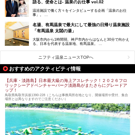
語る、使命とは- 温泉のお仕事 vol.02
そして、温泉好きの視点から見ると、神戸市といえば何とい
っても「有馬温泉」。日本三古湯の一角をなす、歴史ある名
温浴施設で働く方々をインタビューする企画「温泉のお仕
湯です。そのお湯をリーズナブルに体験できる健康ランドや
事」。
スーパー銭湯があったら……。今回はそんな希望に沿う施設
第2弾はニフティ温泉年間ランキング2018で全国総合ランキ
も含め、おすすめのスパ銭をピックアップしてご紹介してい
ング西日本1位、2年連続「ベストオブ宿泊賞」に輝いた
きます！
名湯、有馬温泉で最大にして最強の日帰り温泉施設
「神戸みなと温泉 蓮」の魅力に迫りました！
「有馬温泉 太閤の湯」
大阪市内から1時間弱、神戸市内からはなんと30分で向かえ
る、日本を代表する温泉地、有馬温泉。
そのなかでも最大の規模を誇る「有馬温泉 太閤の湯」は、
有名な「金泉」と「銀泉」に加え、人工のの炭酸泉まで楽し
める、ある意味「最強」ともいえる施設です。
ニフティ温泉ニュースTOPへ
今回は自慢のお湯をメインにその魅力の数々を紹介します！
おすすめのアクティビティ情報
【兵庫・淡路島】日本最大級の海上アスレチック！２０２６フロ
リックシーアドベンチャーパーク淡路島がまたさらにグレードア
ップ！
鳥取県鳥取市浜坂1390‐228（こちらは事務局所在地となり、開催場所や受付、集合
場所とは異なりますのでご注意ください）