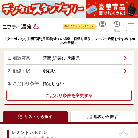
購入済チケットはこちら
ログイン
履歴
メニュー
【クーポンあり】明石駅(兵庫県)近くの温泉、日帰り温泉、スーパー銭湯おすすめ（20
26年最新）
1. 都道府県
関西(近畿) / 兵庫県
2. 沿線・駅
明石駅
3. こだわり条件
指定しない
こだわり条件を変更する
リストから探す
地図から探す
レミントンホテル
お気に入
りに追加