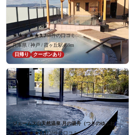
SPA専 太平のゆ
★
★
★
★
★
3.7
68件の口コミ
兵庫県 / 神戸 / 霞ヶ丘駅469m
日帰り
クーポンあり
ジェームス山天然温泉 月の湯舟（つきのゆふね）
★
★
★
★
★
3.5
128件の口コミ