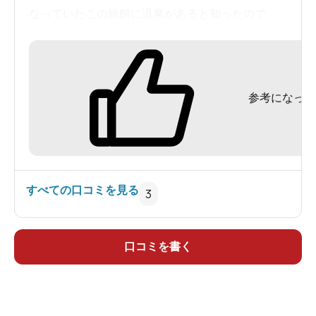
あと自動販売機が目をむくほど高いです。部屋の
なっていたこの旅館に温泉があると知ったので、
お茶とお水をしっかり飲んだほうが良い。
さっそく昼食付きの日帰りコースを設定した。
というわけで温泉単品としては並みの並み。サー
明石駅から徒歩15分。海岸よりにその老舗旅館は
ビスと2食の食事がすばらしいという所です。
参考になった
あった。見るからに年季が入っていそうな建物
もし食事なしの日帰り入浴があってもまぁ、それ
で、何度か建て増しをしているような印象。期待
にはいかないかな・・・。
した庭園が見える部屋ではなかったが、4800円の
一番安いコースにしてはなかなか手の込んだ弁当
が出た。先にお造り、そして弁当、しばらくして
すべての口コミを見る
3
熱々のてんぷらと言う手順もさすがた。
さて肝心の温泉だが、露天が温泉で内湯が普通の
口コミを書く
お湯という割振りで、この日は貸しきり状態で赤
茶の鉄泉を堪能。チョロチョロと温泉が出る程度
の湯量で豪快さには欠けるが、料理旅館として売