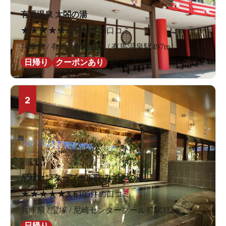
有馬温泉 太閤の湯
★
★
★
★
★
4.5
923件の口コミ
兵庫県 / 有馬 / 有馬温泉 / 有馬温泉駅497m
日帰り
クーポンあり
2
尼崎センタープール前 みずきの湯
★
★
★
★
★
3.6
105件の口コミ
兵庫県 / 宝塚 / 尼崎センタープール前駅312m
日帰り