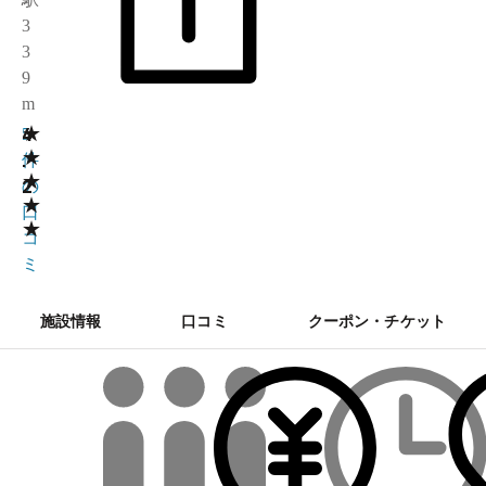
3
3
9
m
★
4
5
★
.
件
★
2
の
★
口
★
コ
ミ
施設情報
口コミ
クーポン・チケット