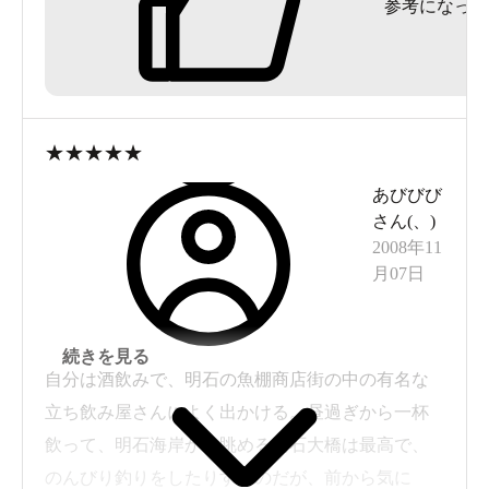
参考になった
入浴するたびにフロントで鍵を預かってもらえる
のとか一人旅だと助かりますし、お料理にしても
明石の新鮮な魚介ふんだんでまぁ鮭が進むこと進
むこと・・・。
★
★
★
★
★
ただ、温泉という意味で言うとそうでもない、と
あびびび
いうのが実際。
さん(
、
)
雰囲気はいいですが規模としてはこじんまりとい
2008年11
う感じ。
月07日
住宅地の真ん中にあるので露天の景観もそうでも
ないです。
続きを見る
その露天だけが温泉ですが、ここのお湯、実は恵
自分は酒飲みで、明石の魚棚商店街の中の有名な
美寿湯からの持ち込み湯。そのため同じ温泉を源
立ち飲み屋さんによく出かける。昼過ぎから一杯
泉掛け流しで温冷楽しめる恵美寿湯に比べると
飲って、明石海岸から眺める明石大橋は最高で、
ちょっと劣るなぁ・・・という感じ。
のんびり釣りをしたりするのだが、前から気に