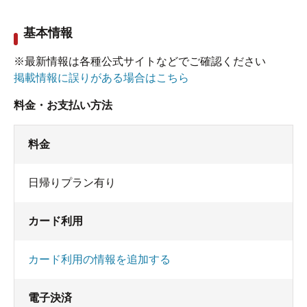
る宿だけに、温泉があること自体貴重な感じがし
基本情報
た。
※最新情報は各種公式サイトなどでご確認ください
その後、すぐ近くの海公園を散策したが、日帰り
掲載情報に誤りがある場合はこちら
コースとしてはなかなかレベルが高いのではない
料金・お支払い方法
かと思う。
料金
日帰りプラン有り
カード利用
カード利用の情報を追加する
電子決済