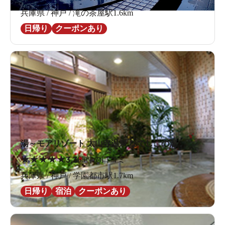
兵庫県 / 神戸 / 滝の茶屋駅1.6km
日帰り
クーポンあり
湯～モアリゾート 太山寺温泉 なでしこの湯
★
★
★
★
★
3.3
65件の口コミ
兵庫県 / 神戸 / 学園都市駅1.7km
日帰り
宿泊
クーポンあり