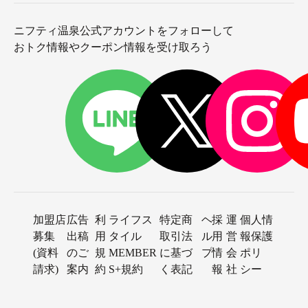
ニフティ温泉公式アカウントをフォローして
おトク情報やクーポン情報を受け取ろう
加盟店
広告
利
ライフス
特定商
ヘ
採
運
個人情
募集
出稿
用
タイル
取引法
ル
用
営
報保護
(資料
のご
規
MEMBER
に基づ
プ
情
会
ポリ
請求)
案内
約
S+規約
く表記
報
社
シー