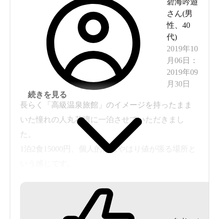
碧海吟遊
さん(
男
性
、
40
代
)
2019年10
月06日
：
2019年09
月30日
続きを見る
長らく「高級温泉旅館」のイメージを持ったまま
いた憧れの人丸花壇に一泊させていただきまし
た。
1泊2食15000円、個人的にはやはり値が張る場所と
いう感じです。
ただ、数々の皇室の方が訪れた宿だけはあり格式
やおもてなしという意味ではそこらの安旅館とは
ぜんぜん違います。