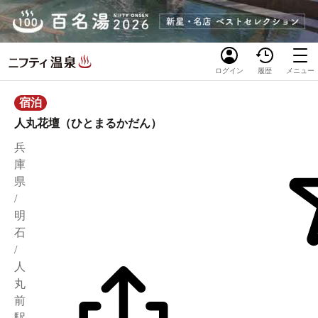
ログイン
履歴
メニュー
宿泊
人丸花壇（ひとまるかだん）
兵
庫
県
/
明
石
/
人
丸
前
駅