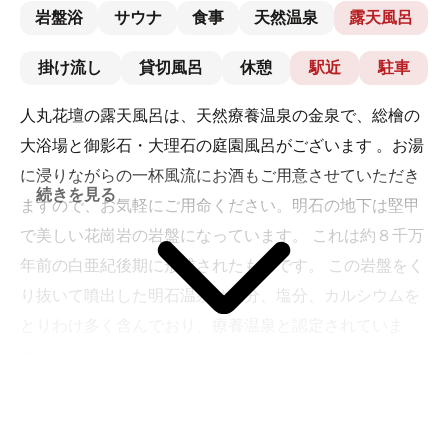
岩盤浴
サウナ
食事
天然温泉
露天風呂
掛け流し
貸切風呂
休憩
駅近
駐車
人丸花壇の露天風呂は、天然療養温泉の金泉で、総檜の
大浴場と御影石・大理石の庭園風呂がございます 。お湯
に浸りながらの一杯風流にお酒もご用意させていただき
続きを見る
ますので、お気軽にご用命ください。明石の地下は堅甲
で美しい花崗岩の岩盤になっています。 これは約８千万
年前の白亜紀後期に形成されたものです。 この岩盤をく
り抜いて噴出した明石温泉は鉄分、塩分、カルシウムを
とりわけ多く含んでおり、療養温泉と認定されていま
す。