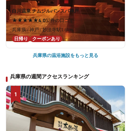
白川温泉 チムジルバンスパ神戸
★
★
★
★
★
4.0
57件の口コミ
兵庫県 / 神戸 / 妙法寺駅1.6km
日帰り
クーポンあり
兵庫県の
温浴施設をもっと見る
兵庫県の週間アクセスランキング
1