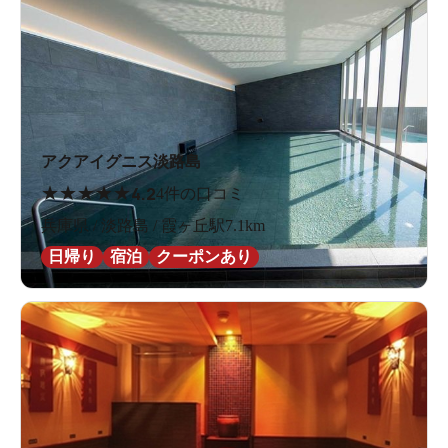
アクアイグニス淡路島
★
★
★
★
★
4.2
4件の口コミ
兵庫県 / 淡路島 / 霞ヶ丘駅7.1km
日帰り
宿泊
クーポンあり