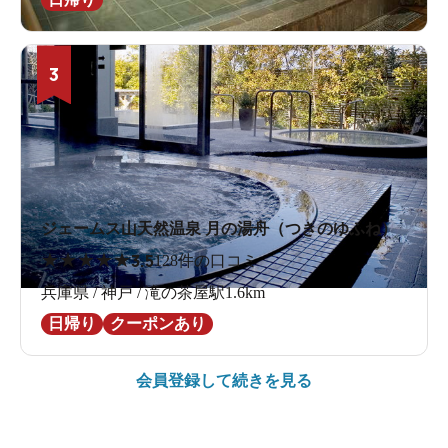
3
ジェームス山天然温泉 月の湯舟（つきのゆふね）
★
★
★
★
★
3.5
128件の口コミ
兵庫県 / 神戸 / 滝の茶屋駅1.6km
日帰り
クーポンあり
会員登録して続きを見る