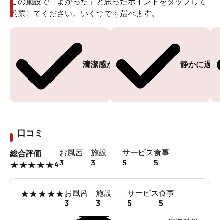
この施設で「よかった」と思ったポイントをタップして
投票してください。いくつでも選べます。
投票ありがとうございます
投票ありがとうございます
清潔感がある
静かに過ご
口コミ
お風呂
施設
サービス
食事
総合評価
3
3
5
5
4
★
★
★
★
★
★
★
★
★
★
お風呂
施設
サービス
食事
3
3
5
5