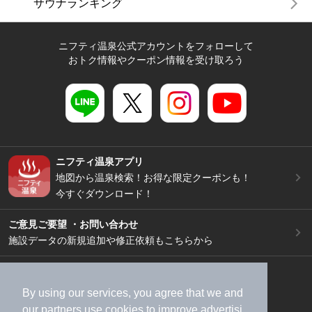
サウナランキング
ニフティ温泉公式アカウントをフォローして
おトク情報やクーポン情報を受け取ろう
ニフティ温泉アプリ
地図から温泉検索！お得な限定クーポンも！
今すぐダウンロード！
ご意見ご要望 ・お問い合わせ
施設データの新規追加や修正依頼もこちらから
スマートフォン
/
PC
加盟店募集（資料請求）
広告出稿のご案内
By using our services, you agree that we and
our
partners
use cookies to improve advertisi
利用規約
ライフスタイルMEMBERS+規約