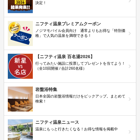
決定！
ニフティ温泉プレミアムクーポン
ノジマモバイル会員向け 通常よりもお得な「特別価
格」で人気の温泉を満喫できる！
【ニフティ温泉 百名湯2026】
行ってみたい施設に投票してプレゼントを当てよう！
（全10回開催 / 合計260名様）
岩盤浴特集
日本全国の岩盤浴情報だけをピックアップ。まとめて
検索！
ニフティ温泉ニュース
温泉にもっと行きたくなる！お得な情報を掲載中