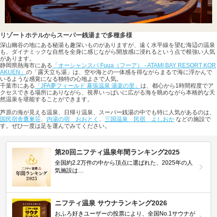
リゾートホテルからスーパー銭湯まで多種多様
深山幽谷の地にある秘湯も趣深いものがありますが、遠く水平線を望む海辺の温泉
も、ダイナミックな自然を全身に感じながら開放感に浸れるという点で根強い人気
があります。
静岡県熱海市にある
「オーシャンスパ Fuua（フーア） - ATAMI BAY RESORT KOR
AKUEN」
の「露天立ち湯」は、空や海との一体感を得ながらまるで海に浮かんで
いるような感覚になる独特の心地よさで人気。
千葉市にある
「JFA夢フィールド 幕張温泉 湯楽の里」
は、都心から1時間程度でア
クセスできる場所にありながら、視界いっぱいに広がる海を眺めながら本格的な天
然温泉を堪能することができます。
芦原の海が見える温泉、日帰り温泉、スーパー銭湯の中でも特に人気があるのは、
国民宿舎鷹巣荘
、
内湯の宿 おおとく
、
三国温泉 民宿 よしおか
などの施設で
す。ぜひ一度は足を運んでみてください。
第20回ニフティ温泉年間ランキング2025
全国約2.2万件の中から頂点に選ばれた、2025年の人
気施設は…
ニフティ温泉 サウナランキング2026
おふろ好きユーザーの投票により、全国No.1サウナが