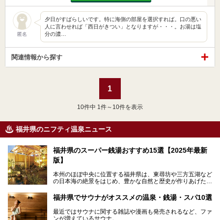
夕日がすばらしいです。特に海側の部屋を選択すれば。口の悪い
人に言わせれば「西日がきつい」となりますが・・・。お湯は塩
分の濃…
匿名
関連情報から探す
1
10
件中 1件～10件を表示
福井県のニフティ温泉ニュース
福井県のスーパー銭湯おすすめ15選【2025年最新
版】
本州のほぼ中央に位置する福井県は、東尋坊や三方五湖など
の日本海の絶景をはじめ、豊かな自然と歴史が作りあげた見
どころがたくさんあります。越前がにや若狭ぐじに代表され
る海産物、越前そば、ソースかつ丼などのグルメも人気で
福井県でサウナがオススメの温泉・銭湯・スパ10選
す。
2024年春の北陸新幹線の延伸により、関西地方のみならず
最近ではサウナに関する雑誌や漫画も発売されるなど、ファ
首都圏からもアクセスしやすくなりました。今回は、そんな
ンが増えているサウナ。