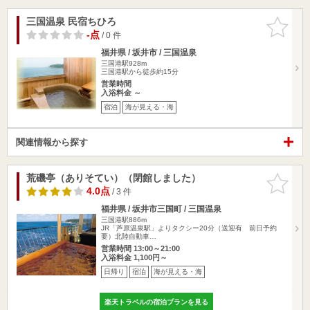
三国温泉 民宿ちひろ
お気に入
りに追加
-点
/ 0 件
福井県 / 坂井市 / 三国温泉
三国港駅928m
三国港駅から徒歩約15分
営業時間
入浴料金 ～
宿泊
海が見える・海
関連情報から探す
荒磯亭（ありそてい）（閉館しました）
お気に入
りに追加
4.0点
/ 3 件
福井県 / 坂井市三国町 / 三国温泉
三国港駅886m
JR「芦原温泉駅」よりタクシー20分（送迎有 前日予約
要）北陸自動車…
営業時間 13:00～21:00
入浴料金 1,100円～
日帰り
宿泊
海が見える・海
楽天トラベルの宿泊プランを見る