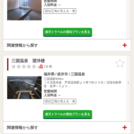
営業時間
入浴料金 ～
宿泊
海が見える・海
楽天トラベルの宿泊プランを見る
関連情報から探す
三国温泉 望洋楼
お気に入
りに追加
-点
/ 0 件
福井県 / 坂井市 / 三国温泉
三国港駅958m
ＪＲ北陸本線 芦原温泉駅より車で約２０分／北陸自動車
道 金津ＩＣより…
営業時間
入浴料金 ～
宿泊
海が見える・海
楽天トラベルの宿泊プランを見る
関連情報から探す