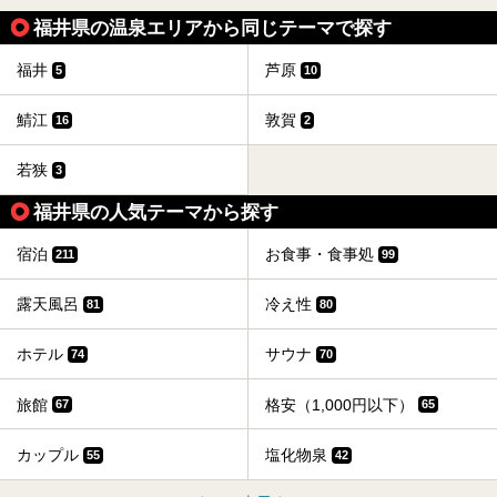
福井県の温泉エリアから同じテーマで探す
福井
芦原
5
10
鯖江
敦賀
16
2
若狭
3
福井県の人気テーマから探す
宿泊
お食事・食事処
211
99
露天風呂
冷え性
81
80
ホテル
サウナ
74
70
旅館
格安（1,000円以下）
67
65
カップル
塩化物泉
55
42