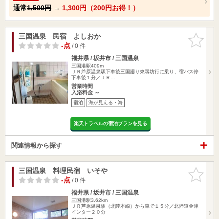
通常
1,500円
→
1,300円（200円お得！）
三国温泉 民宿 よしおか
お気に入
りに追加
-点
/ 0 件
福井県 / 坂井市 / 三国温泉
三国港駅409m
ＪＲ芦原温泉駅下車後三国廻り東尋坊行に乗り、宿バス停
下車後１分／ＪＲ…
営業時間
入浴料金 ～
宿泊
海が見える・海
楽天トラベルの宿泊プランを見る
関連情報から探す
三国温泉 料理民宿 いそや
お気に入
りに追加
-点
/ 0 件
福井県 / 坂井市 / 三国温泉
三国港駅3.62km
ＪＲ芦原温泉駅（北陸本線）から車で１５分／北陸道金津
インター２０分