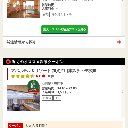
営業時間
入浴料金 ～
宿泊
海が見える・海
楽天トラベルの宿泊プランを見る
関連情報から探す
近くのオススメ温泉クーポン
アパホテル＆リゾート 加賀片山津温泉・佳水郷
4.8点
/ 8 件
石川県 / 加賀市
営業時間 14:00～22:00
入浴料金 1,500円～
日帰り
宿泊
大人入泉料割引
クーポン