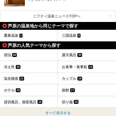
福井県でおすすめのスーパー銭湯をご紹介します。
しかしサウナは一口にサウナと言っても、ドライサウナ、ス
チームサウナ、塩サウナなどが存在し、施設によって様々な
こだわりを持つ施設も増えています。
ニフティ温泉ニュースTOPへ
今回はそんな今話題のサウナが楽しめる、福井県内にあるオ
ススメ温泉・銭湯・スパを10件まとめてご紹介します。
芦原の温泉地から同じテーマで探す
鷹巣温泉
三国温泉
1
9
芦原の人気テーマから探す
宿泊
露天風呂
44
30
冷え性
お食事・食事処
30
23
塩化物泉
カップル
21
19
ホテル
旅館
19
17
貸切風呂、個室風呂
切り傷
16
16
すべて表示する