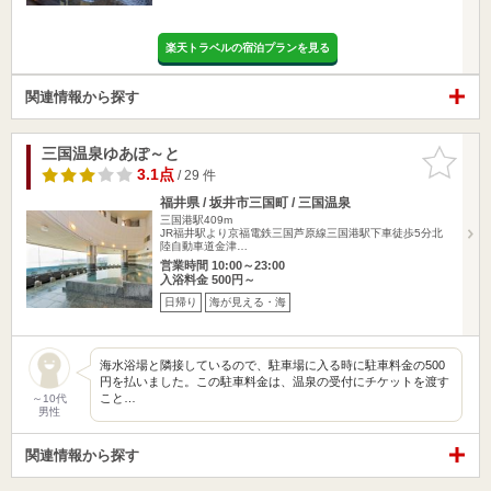
楽天トラベルの宿泊プランを見る
関連情報から探す
三国温泉ゆあぽ～と
お気に入
りに追加
3.1点
/ 29 件
福井県 / 坂井市三国町 / 三国温泉
三国港駅409m
JR福井駅より京福電鉄三国芦原線三国港駅下車徒歩5分北
陸自動車道金津…
営業時間 10:00～23:00
入浴料金 500円～
日帰り
海が見える・海
海水浴場と隣接しているので、駐車場に入る時に駐車料金の500
円を払いました。この駐車料金は、温泉の受付にチケットを渡す
こと…
～10代
男性
関連情報から探す