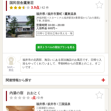
国民宿舎鷹巣荘
お気に入
りに追加
3.9点
/ 42 件
福井県 / 福井市蓑町 / 鷹巣温泉
JR福井駅バスターミナル福井駅前4番乗場から｢みの浦前｣
下車､所要時…
営業時間 10:00～20:00
入浴料金 600円～
日帰り
宿泊
海が見える・海
楽天トラベルの宿泊プランを見る
福井市の北西部、海沿いにある宿泊施設のお風呂です。日帰り入
浴もやってくれていまして、早朝6時からの営業とのこと。すご
いです…
50代～
男性
関連情報から探す
内湯の宿 おおとく
お気に入
りに追加
-点
/ 0 件
福井県 / 坂井市 / 三国温泉
三国港駅3.46km
ＪＲ 芦原温泉駅よりお車にて約３０分