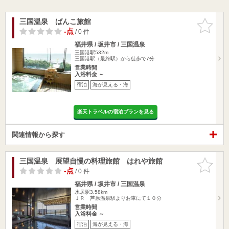
三国温泉 ばんこ旅館
お気に入
りに追加
-点
/ 0 件
福井県 / 坂井市 / 三国温泉
三国港駅532m
三国港駅（最終駅）から徒歩で7分
営業時間
入浴料金 ～
宿泊
海が見える・海
楽天トラベルの宿泊プランを見る
関連情報から探す
三国温泉 展望自慢の料理旅館 はれや旅館
お気に入
りに追加
-点
/ 0 件
福井県 / 坂井市 / 三国温泉
水居駅3.58km
ＪＲ 芦原温泉駅よりお車にて１０分
営業時間
入浴料金 ～
宿泊
海が見える・海