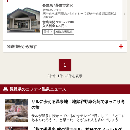
長野県 / 茅野市米沢
茅野駅5.92km
JR中央本線茅野駅からタクシーで15分中央道 諏訪南ICよ
り国道29…
営業時間 9:00～21:00
入浴料金 600円～
日帰り
炭酸水素塩泉
関連情報から探す
1
3
件中 1件～3件を表示
長野県のニフティ温泉ニュース
サルに会える温泉地！地獄谷野猿公苑でほっこり冬
の旅
サルが温泉に浸かっているのをテレビで目にして、「どこに
あるんだろう？」と思ったことがある人も多いでしょう。
この微笑ましい光景は、長野県にある「地獄谷野猿公苑」で
「熊の湯温泉 熊の湯ホテル」神秘のエメラルドグ