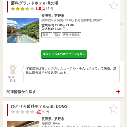
蓼科グランドホテル滝の湯
お気に入
りに追加
3.8点
/ 6 件
長野県 / 茅野市
茅野駅(中央本線)バス40分長野自動車道･諏訪IC
営業時間 13:00～21:00
入浴料金 1,500円～
日帰り
宿泊
炭酸水素塩泉
楽天トラベルの宿泊プランを見る
客室建物は古いもののリニューアル・手入れされていて快適。温
泉は露天風呂が多数楽しめる。
50代～
男性
関連情報から探す
ゆとりろ蓼科ホテルwith DOGS
お気に入
りに追加
-点
/ 0 件
長野県 / 茅野市
青柳駅8.39km
お車：諏訪南ICより約２０分／小淵沢ICより約３５分／電