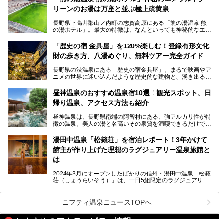
見られるもので、野生のサルが雪景色の中で温泉に浸かる姿
リーンのお湯は万座と並ぶ極上硫黄泉
を間近で観察できます。
長野県下高井郡山ノ内町の志賀高原にある「熊の湯温泉 熊
本記事では、地獄谷野猿公苑の魅力や見どころ、サルと温泉
の湯ホテル」。最大の特徴は、なんといっても神秘的なエメ
との関係性、地獄谷周辺の観光スポットについて紹介しま
ラルドグリーンのお湯。この美しいお湯に魅了され、何度も
す。サルを観察した後にほっこりと浸かれる温泉も紹介する
リピートするファンも多い温泉です。冬はスキーと一緒に楽
ので、野生のサルを観察する貴重な自然体験と温泉をあわせ
「歴史の宿 金具屋」を120%楽しむ！登録有形文化
しみたい極上の温泉を紹介します。
て楽しみたい人は、ぜひ参考にしてください。
財の歩き方、八湯めぐり、無料ツアー完全ガイド
長野県の渋温泉にある「歴史の宿金具屋」。まるで映画やア
ニメの世界に迷い込んだような歴史的な建物と、湧き出る温
泉の恵みが魅力のお宿です。せっかく泊まるなら、その魅力
を隅々まで楽しみたいですよね。この記事では、金具屋での
昼神温泉のおすすめ温泉宿10選！観光スポット、日
滞在を最高の思い出にするための「楽しみ方」を徹底的にご
帰り温泉、アクセス方法も紹介
紹介します！
昼神温泉は、長野県南端の阿智村にある、強アルカリ性が特
徴の温泉。美人の湯と名高いその泉質を満喫できるだけでな
く、日本一の星空鑑賞ができる注目の温泉地です。
昼神温泉では、朝市などの観光スポットや、信州名物のおや
湯田中温泉「松籟荘」を宿泊レポート！3年かけて
きを楽しめるグルメスポットなど、観光を楽しむにはぴった
館主が作り上げた理想のラグジュアリー温泉旅館と
りの場所が豊富にあります。
この記事では、昼神温泉での滞在を充実させる宿泊施設や日
は
帰り温泉、見どころ満載の観光・グルメスポットに加え、ア
クセス方法も順に紹介します。
2024年3月にオープンしたばかりの信州・湯田中温泉「松籟
荘（しょうらいそう）」は、一日5組限定のラグジュアリー
温泉旅館。全室が源泉掛け流しの露天風呂、庭園付きで、プ
ライベートに楽しめる非日常感が味わえます。また宿泊者は
道向かいの「よろづや」の大浴場「桃山風呂」や共同浴場の
ニフティ温泉ニュースTOPへ
「湯田中大湯」も利用ができます。