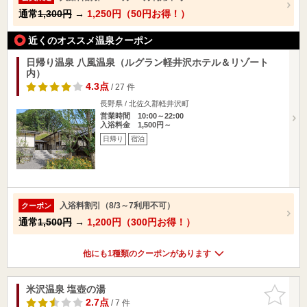
通常
1,300円
→
1,250円（50円お得！）
近くのオススメ温泉クーポン
日帰り温泉 八風温泉（ルグラン軽井沢ホテル＆リゾート
内）
4.3点
/ 27 件
長野県 / 北佐久郡軽井沢町
営業時間 10:00～22:00
入浴料金 1,500円～
日帰り
宿泊
入浴料割引（8/3～7利用不可）
クーポン
通常
1,500円
→
1,200円（300円お得！）
他にも1種類のクーポンがあります
米沢温泉 塩壺の湯
お気に入
りに追加
2.7点
/ 7 件