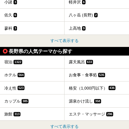
小諸
軽井沢
3
6
佐久
八ヶ岳 (長野)
6
2
蓼科
上高地
3
9
すべて表示する
長野県の人気テーマから探す
宿泊
露天風呂
1322
633
ホテル
お食事・食事処
564
535
冷え性
格安（1,000円以下）
523
436
カップル
源泉かけ流し
385
358
旅館
エステ・マッサージ
313
296
すべて表示する