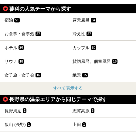
蓼科の人気テーマから探す
宿泊
露天風呂
51
34
お食事・食事処
冷え性
27
27
ホテル
カップル
26
20
サウナ
貸切風呂、個室風呂
18
16
女子旅・女子会
絶景
16
15
すべて表示する
長野県の温泉エリアから同じテーマで探す
長野周辺
志賀高原
2
3
飯山 (長野)
上田
1
1