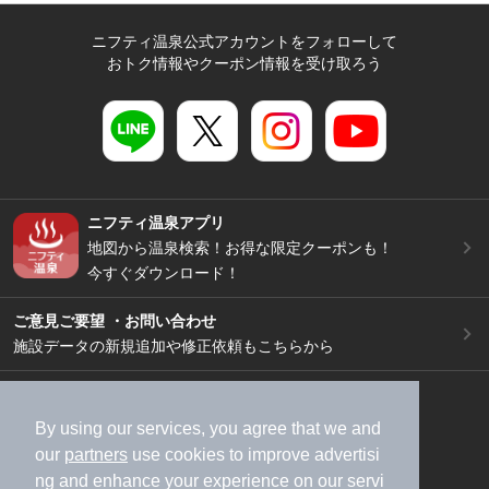
ニフティ温泉公式アカウントをフォローして
おトク情報やクーポン情報を受け取ろう
ニフティ温泉アプリ
地図から温泉検索！お得な限定クーポンも！
今すぐダウンロード！
ご意見ご要望 ・お問い合わせ
施設データの新規追加や修正依頼もこちらから
スマートフォン
/
PC
加盟店募集（資料請求）
広告出稿のご案内
By using our services, you agree that we and
our
partners
use cookies to improve advertisi
利用規約
ライフスタイルMEMBERS+規約
ng and enhance your experience on our servi
特定商取引法に基づく表記
ヘルプ
採用情報