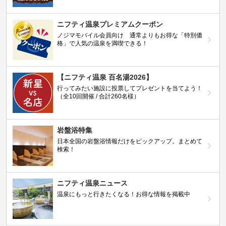
ニフティ温泉プレミアムクーポン
ノジマモバイル会員向け 通常よりもお得な「特別価
格」で人気の温泉を満喫できる！
【ニフティ温泉 百名湯2026】
行ってみたい施設に投票してプレゼントを当てよう！
（全10回開催 / 合計260名様）
岩盤浴特集
日本全国の岩盤浴情報だけをピックアップ。まとめて
検索！
ニフティ温泉ニュース
温泉にもっと行きたくなる！お得な情報を掲載中