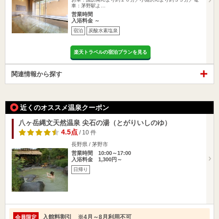
車：茅野駅よ…
営業時間
入浴料金 ～
宿泊
炭酸水素塩泉
楽天トラベルの宿泊プランを見る
関連情報から探す
近くのオススメ温泉クーポン
八ヶ岳縄文天然温泉 尖石の湯（とがりいしのゆ）
4.5点
/ 10 件
長野県 / 茅野市
営業時間 10:00～17:00
入浴料金 1,300円～
日帰り
入館料割引 ※4月～8月利用不可
会員限定