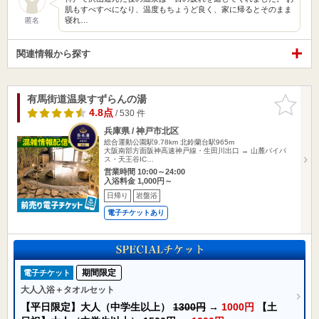
肌もすべすべになり、温度もちょうど良く、家に帰るとそのまま
寝れ…
匿名
関連情報から探す
有馬街道温泉すずらんの湯
お気に入
りに追加
4.8点
/ 530 件
兵庫県 / 神戸市北区
総合運動公園駅9.78km
北鈴蘭台駅965m
大阪南部方面阪神高速神戸線・生田川出口 → 山麓バイパ
ス・天王谷IC…
営業時間 10:00～24:00
入浴料金 1,000円～
日帰り
岩盤浴
電子チケットあり
期間限定
電子チケット
大人入浴＋タオルセット
【平日限定】大人（中学生以上）
1300円
→
1000円
【土