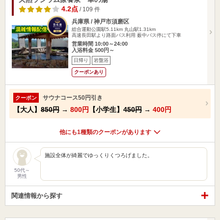
4.2点
/ 109 件
兵庫県 / 神戸市須磨区
総合運動公園駅5.11km
丸山駅1.31km
高速長田駅より路面バス利用 薮中バス停にて下車
営業時間 10:00～24:00
入浴料金 500円～
日帰り
岩盤浴
クーポンあり
サウナコース50円引き
クーポン
【大人】
850円
→
800円
【小学生】
450円
→
400円
他にも1種類のクーポンがあります
施設全体が綺麗でゆっくりくつろげました。
50代～
男性
関連情報から探す