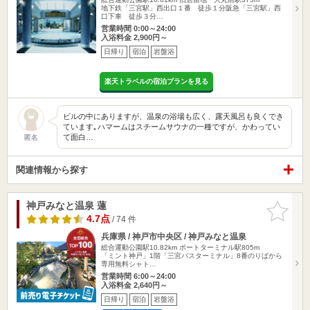
地下鉄「三宮駅」西出口１番 徒歩１分阪急「三宮駅」西
口下車 徒歩３分…
営業時間 0:00～24:00
入浴料金 2,900円～
日帰り
宿泊
岩盤浴
楽天トラベルの宿泊プランを見る
ビルの中にありますが、温泉の浴場も広く、露天風呂も良くでき
ています｡ハマームはスチームサウナの一種ですが、かわってい
て面白…
匿名
関連情報から探す
神戸みなと温泉 蓮
お気に入
りに追加
4.7点
/ 74 件
兵庫県 / 神戸市中央区 / 神戸みなと温泉
総合運動公園駅10.82km
ポートターミナル駅805m
「ミント神戸」1階「三宮バスターミナル」8番のりばから
専用無料シャト…
営業時間 6:00～24:00
入浴料金 2,640円～
日帰り
宿泊
岩盤浴