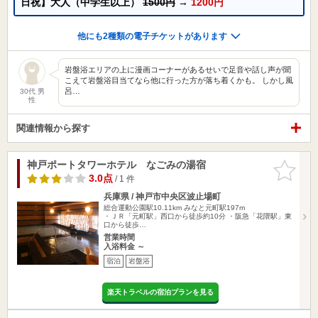
日祝】大人（中学生以上）
1500円
→
1200円
他にも2種類の電子チケットがあります
岩盤浴エリアの上に漫画コーナーがあるせいで足音や話し声が聞
こえて岩盤浴目当てなら他に行った方が落ち着くかも。 しかし風
呂…
30代 男
性
関連情報から探す
神戸ポートタワーホテル なごみの湯宿
お気に入
りに追加
3.0点
/ 1 件
兵庫県 / 神戸市中央区波止場町
総合運動公園駅10.11km
みなと元町駅197m
・ＪＲ「元町駅」西口から徒歩約10分 ・阪急「花隈駅」東
口から徒歩…
営業時間
入浴料金 ～
宿泊
岩盤浴
楽天トラベルの宿泊プランを見る