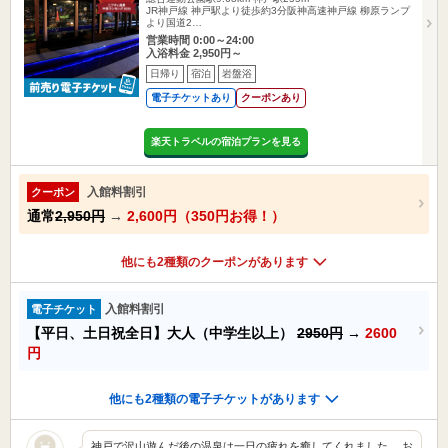
JR神戸線 神戸駅より徒歩約3分阪神高速神戸線 柳原ランプ
より国道2…
営業時間 0:00～24:00
入浴料金 2,950円～
日帰り
宿泊
岩盤浴
電子チケットあり
クーポンあり
楽天トラベルの宿泊プランを見る
入館料割引
クーポン
通常
2,950円
→
2,600円（350円お得！）
他にも2種類のクーポンがあります
入館料割引
電子チケット
【平日、土日祝全日】大人（中学生以上）
2950円
→
2600
円
他にも2種類の電子チケットがあります
神戸で沢山遊んだ後の温泉は一日の疲れを癒してくれました。 お