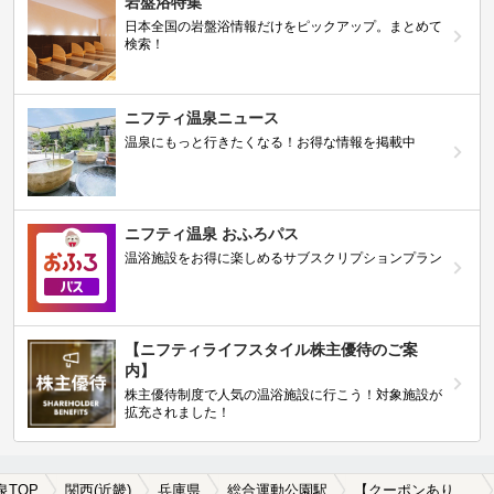
岩盤浴特集
日本全国の岩盤浴情報だけをピックアップ。まとめて
検索！
ニフティ温泉ニュース
温泉にもっと行きたくなる！お得な情報を掲載中
ニフティ温泉 おふろパス
温浴施設をお得に楽しめるサブスクリプションプラン
【ニフティライフスタイル株主優待のご案
内】
株主優待制度で人気の温浴施設に行こう！対象施設が
拡充されました！
泉TOP
関西(近畿)
兵庫県
総合運動公園駅
【クーポンあり】岩盤浴が楽しめる総合運動公園駅近くの温泉、日帰り温泉、スーパー銭湯おすすめ