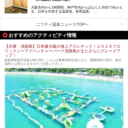
大阪市内から1時間弱、神戸市内からはなんと30分で向かえ
る、日本を代表する温泉地、有馬温泉。
そのなかでも最大の規模を誇る「有馬温泉 太閤の湯」は、
有名な「金泉」と「銀泉」に加え、人工のの炭酸泉まで楽し
める、ある意味「最強」ともいえる施設です。
ニフティ温泉ニュースTOPへ
今回は自慢のお湯をメインにその魅力の数々を紹介します！
おすすめのアクティビティ情報
【兵庫・淡路島】日本最大級の海上アスレチック！２０２６フロ
リックシーアドベンチャーパーク淡路島がまたさらにグレードア
ップ！
鳥取県鳥取市浜坂1390‐228（こちらは事務局所在地となり、開催場所や受付、集合
場所とは異なりますのでご注意ください）