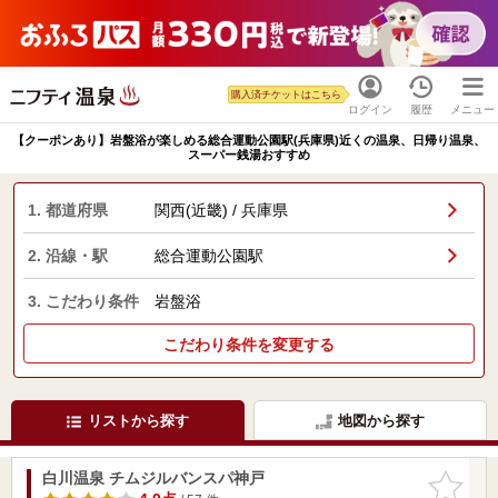
購入済チケットはこちら
ログイン
履歴
メニュー
【クーポンあり】岩盤浴が楽しめる総合運動公園駅(兵庫県)近くの温泉、日帰り温泉、
スーパー銭湯おすすめ
1. 都道府県
関西(近畿) / 兵庫県
2. 沿線・駅
総合運動公園駅
3. こだわり条件
岩盤浴
こだわり条件を変更する
リストから探す
地図から探す
白川温泉 チムジルバンスパ神戸
お気に入
りに追加