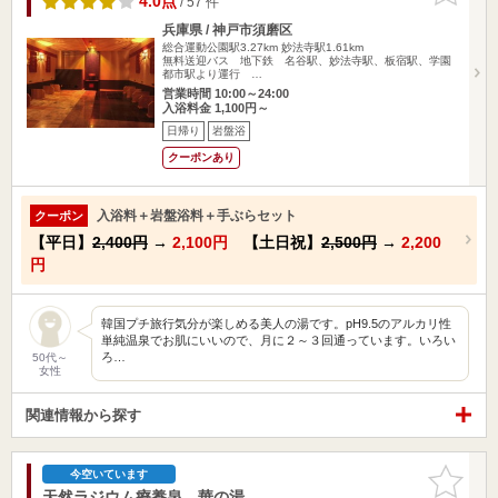
4.0点
/ 57 件
兵庫県 / 神戸市須磨区
総合運動公園駅3.27km
妙法寺駅1.61km
無料送迎バス 地下鉄 名谷駅、妙法寺駅、板宿駅、学園
都市駅より運行 …
営業時間 10:00～24:00
入浴料金 1,100円～
日帰り
岩盤浴
クーポンあり
入浴料＋岩盤浴料＋手ぶらセット
クーポン
【平日】
2,400円
→
2,100円
【土日祝】
2,500円
→
2,200
円
韓国プチ旅行気分が楽しめる美人の湯です。pH9.5のアルカリ性
単純温泉でお肌にいいので、月に２～３回通っています。いろい
ろ…
50代～
女性
関連情報から探す
お気に入
今空いています
りに追加
天然ラジウム療養泉 華の湯