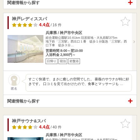
関連情報から探す
神戸レディススパ
お気に入
りに追加
4.4点
/ 16 件
兵庫県 / 神戸市中央区
総合運動公園駅10.61km
旧居留地・大丸前駅375m
地下鉄「三宮駅」西出口１番 徒歩１分阪急「三宮駅」西
口下車 徒歩３分…
営業時間 8:00～翌10:00
入浴料金 2,900円～
日帰り
宿泊
岩盤浴
すごく快適で、まさに癒しの空間でした。 薔薇のサウナが特に好
きです。 口コミを見て出かけたので、食事とマッサージも …
匿名
関連情報から探す
神戸サウナ&スパ
お気に入
りに追加
4.4点
/ 40 件
兵庫県 / 神戸市中央区
総合運動公園駅10.61km
旧居留地・大丸前駅375m