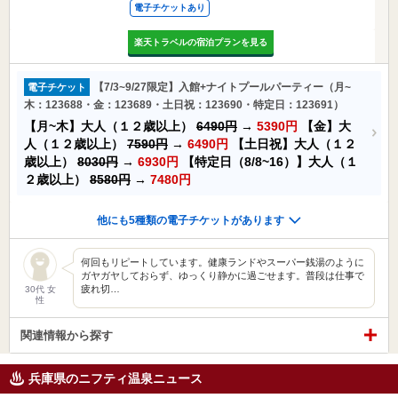
電子チケットあり
楽天トラベルの宿泊プランを見る
【7/3~9/27限定】入館+ナイトプールパーティー（月~
電子チケット
木：123688・金：123689・土日祝：123690・特定日：123691）
【月~木】大人（１２歳以上）
6490円
→
5390円
【金】大
人（１２歳以上）
7590円
→
6490円
【土日祝】大人（１２
歳以上）
8030円
→
6930円
【特定日（8/8~16）】大人（１
２歳以上）
8580円
→
7480円
他にも5種類の電子チケットがあります
何回もリピートしています。健康ランドやスーパー銭湯のように
ガヤガヤしておらず、ゆっくり静かに過ごせます。普段は仕事で
疲れ切…
30代 女
性
関連情報から探す
兵庫県のニフティ温泉ニュース