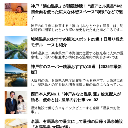
神戸「湊山温泉」が話題沸騰！ "超アヒル風呂"や2
階全面を使った広大な休憩スペース"喫泉"などで魅
了
神戸の山手側に位置する「湊山（みなとやま）温泉」は、明
治時代に開業したという深い歴史をたたえた湯どころです。
そんな長寿の温泉が今、話題となっています。理由は湯船い
っぱいに浮かぶアヒルちゃん。さらに、ゆったりくつろげて
城崎温泉のおすすめ観光スポット25選！日帰り観光
コワーキングも可能な休憩スペースも人気に。斬新な企画や
モデルコースも紹介
設備で人々をアッと驚かせる湊山温泉の魅力をリポートしま
す。
城崎温泉は、兵庫県の日本海側に位置する観光客に人気の温
泉地。川沿いの柳並木が情緒ある温泉街の街歩きや7つある
外湯巡り、ロープウェイからの絶景、冬のカニ料理などで知
られています。鉄道の駅から温泉街が近く、歩いて回るのに
神戸市のスーパー銭湯おすすめ15選 【2025年最新
ちょうどよい規模で、日帰りでの訪問にもおすすめです。
版】
この記事では、城崎温泉と周辺の見どころから厳選した25
大阪府の西、兵庫県の県庁所在地である神戸市。大阪湾に面
の観光スポットをピックアップ。温泉やご当地グルメなどを
し、淡路島との間を結ぶ明石海峡大橋の始点にもなっていま
盛り込んだ日帰り観光モデルコースも紹介しているので、ぜ
す。古くから港町として栄え、異国情緒の残る異人館街や中
ひ参考にしてくださいね！
華街をはじめ、きらびやかに発展したハーバーランドなど、
西日本人気No.1「神戸みなと温泉 蓮」総支配人が
人気観光スポットもめじろ押しです。
語る、使命とは- 温泉のお仕事 vol.02
そして、温泉好きの視点から見ると、神戸市といえば何とい
っても「有馬温泉」。日本三古湯の一角をなす、歴史ある名
温浴施設で働く方々をインタビューする企画「温泉のお仕
湯です。そのお湯をリーズナブルに体験できる健康ランドや
事」。
スーパー銭湯があったら……。今回はそんな希望に沿う施設
第2弾はニフティ温泉年間ランキング2018で全国総合ランキ
も含め、おすすめのスパ銭をピックアップしてご紹介してい
ング西日本1位、2年連続「ベストオブ宿泊賞」に輝いた
きます！
名湯、有馬温泉で最大にして最強の日帰り温泉施設
「神戸みなと温泉 蓮」の魅力に迫りました！
「有馬温泉 太閤の湯」