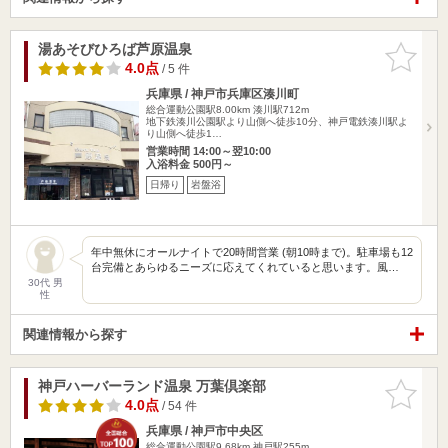
湯あそびひろば芦原温泉
お気に入
りに追加
4.0点
/ 5 件
兵庫県 / 神戸市兵庫区湊川町
総合運動公園駅8.00km
湊川駅712m
地下鉄湊川公園駅より山側へ徒歩10分、神戸電鉄湊川駅よ
り山側へ徒歩1…
営業時間 14:00～翌10:00
入浴料金 500円～
日帰り
岩盤浴
年中無休にオールナイトで20時間営業 (朝10時まで)。駐車場も12
台完備とあらゆるニーズに応えてくれていると思います。風…
30代 男
性
関連情報から探す
神戸ハーバーランド温泉 万葉倶楽部
お気に入
りに追加
4.0点
/ 54 件
兵庫県 / 神戸市中央区
総合運動公園駅9.68km
神戸駅255m