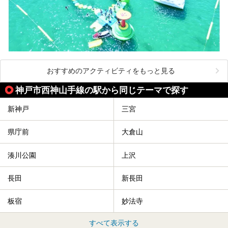
おすすめのアクティビティをもっと見る
神戸市西神山手線の駅から同じテーマで探す
新神戸
三宮
県庁前
大倉山
湊川公園
上沢
長田
新長田
板宿
妙法寺
すべて表示する