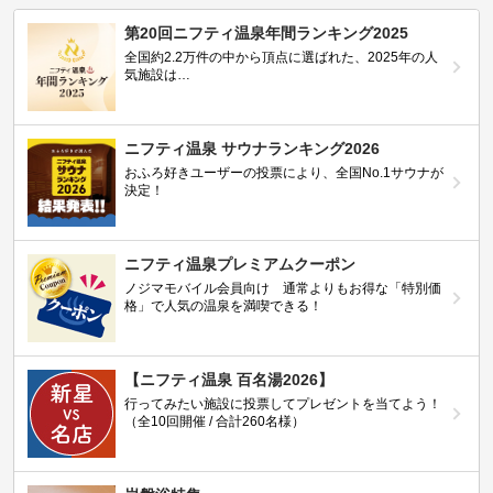
第20回ニフティ温泉年間ランキング2025
全国約2.2万件の中から頂点に選ばれた、2025年の人
気施設は…
ニフティ温泉 サウナランキング2026
おふろ好きユーザーの投票により、全国No.1サウナが
決定！
ニフティ温泉プレミアムクーポン
ノジマモバイル会員向け 通常よりもお得な「特別価
格」で人気の温泉を満喫できる！
【ニフティ温泉 百名湯2026】
行ってみたい施設に投票してプレゼントを当てよう！
（全10回開催 / 合計260名様）