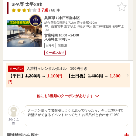
SPA専 太平のゆ
お気に入
りに追加
3.7点
/ 68 件
兵庫県 / 神戸市垂水区
総合運動公園駅6.71km
霞ヶ丘駅470m
JR、山陽電車 垂水駅より徒歩10分 第二神明道路 名谷ICよ
り3…
営業時間 10:00～24:00
入浴料金 900円～
日帰り
岩盤浴
クーポンあり
入浴料＋レンタルタオル 100円引き
クーポン
【平日】
1,200円
→
1,100円
【土日祝】
1,400円
→
1,300
円
他にも3種類のクーポンがあります
クーポン使って岩盤浴しようと思って行ったら、今日は300円で
岩盤浴ができるイベントやってた！ お風呂代と合わせて1050…
20代 女
性
関連情報から探す