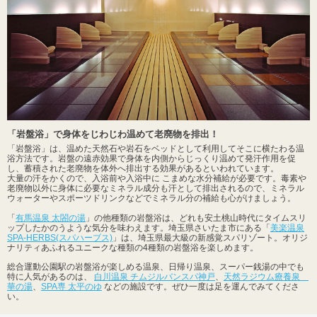
「岩盤浴」で身体をじわじわ温めて老廃物を排出！
「岩盤浴」は、温めた天然石や岩石をベッドとして利用してそこに横たわる温
浴方法です。岩盤の遠赤効果で身体を内側からじっくり温めて発汗作用を促
し、蓄積された老廃物を体外へ排出する効果があるといわれています。
大量の汗をかくので、入浴前や入浴中に こまめな水分補給が必要です。毒素や
老廃物以外に身体に必要なミネラル成分も汗として排出されるので、ミネラル
ウォーターやスポーツドリンクなどでミネラル分の補給も心がけましょう。
「
有馬温泉 太閤の湯
」の他種類の岩盤浴は、どれも安土桃山時代にタイムスリ
ップしたかのうような気分を味わえます。埼玉県さいたま市にある「
美楽温泉
SPA-HERBS(スパハーブス)
」は、埼玉県最大級の新感覚スパリゾート。オリジ
ナリティあふれるユニークな種類の4種類の岩盤浴を楽しめます。
総合運動公園駅の岩盤浴が楽しめる温泉、日帰り温泉、スーパー銭湯の中でも
特に人気があるのは、
白川温泉 チムジルバンスパ神戸
、
天然ラジウム療養泉
華の湯
、
SPA専 太平のゆ
などの施設です。ぜひ一度は足を運んでみてくださ
い。