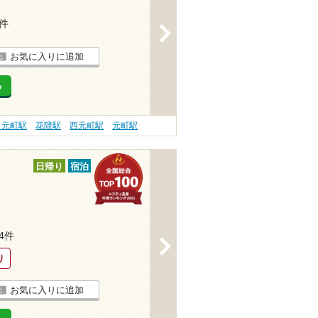
1件
>
お気に入りに追加
る
と元町駅
花隈駅
西元町駅
元町駅
日帰り
宿泊
54件
>
り
お気に入りに追加