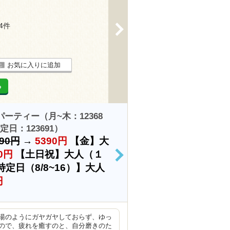
74件
>
お気に入りに追加
る
パーティー（月~木：12368
定日：123691）
490円
→
5390円
【金】大
0円
【土日祝】大人（１
>
特定日（8/8~16）】大人
円
湯のようにガヤガヤしておらず、ゆっ
ので、疲れを癒すのと、自分磨きのた