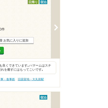
日帰り
宿泊
>
40件
お気に入りに追加
る
も良くできています｡ハマームはスチ
疲れを癒すにはもってこいです｡
食事・食事処
旧居留地・大丸前駅
宿泊