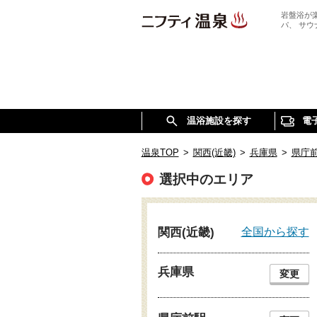
岩盤浴が
パ、 サ
温浴施設を探す
電
温泉TOP
>
関西(近畿)
>
兵庫県
>
県庁
選択中のエリア
全国から探す
関西(近畿)
兵庫県
変更