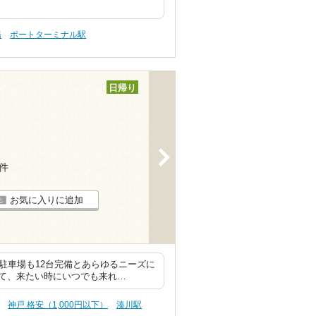
湯
ポートターミナル駅
日帰り
>
5件
お気に入りに追加
。駐車場も12台完備とあらゆるニーズに
て、来たい時にいつでも来れ…
神戸 格安（1,000円以下）
湊川駅