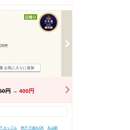
日帰り
>
109件
お気に入りに追加
>
50円
→
400円
戸 カップル
神戸 子連れOK
丸山駅