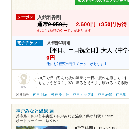
楽天トラベルの宿泊プランを見
入館料割引
クーポン
通常
2,950円
→
2,600円（350円お
他にも2種類のクーポンがあります
入館料割引
電子チケット
【平日、土日祝全日】大人（中
0円
他にも2種類の電子チケットがあります
神戸で沢山遊んだ後の温泉は一日の疲れを癒してくれ
もちょうど良く、家に帰るとそのまま寝れるって素敵
匿名
関連情報
神戸 宿泊
神戸 冷え性
神戸 カップル
神戸 絶景
神戸駅
神戸みなと温泉 蓮
兵庫県 / 神戸市中央区 / 神戸みなと温泉 /
県庁前駅1.37km
/
ポートターミナル駅805m
■営業時間 6:00～24:00