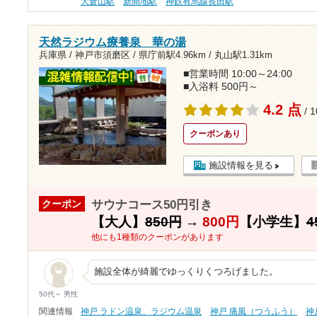
大倉山駅
新開地駅
神鉄有馬線長田駅
天然ラジウム療養泉 華の湯
兵庫県 / 神戸市須磨区 /
県庁前駅4.96km
/
丸山駅1.31km
■営業時間 10:00～24:00
■入浴料 500円～
4.2 点
/ 
クーポンあり
施設情報を見る
サウナコース50円引き
クーポン
【大人】
850円
→
800円
【小学生】
4
他にも1種類のクーポンがあります
施設全体が綺麗でゆっくりくつろげました。
50代～ 男性
関連情報
神戸 ラドン温泉、ラジウム温泉
神戸 痛風（つうふう）
神