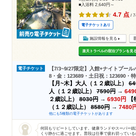
■入浴料 2,640円～
4.7 点
/ 
電子チケットあり
施設情報を見る
楽天トラベルの宿泊プランを見
【7/3~9/27限定】入館+ナイトプール
電子チケット
8・金：123689・土日祝：123690・特
【月~木】大人（１２歳以上）
6
人（１２歳以上）
7590円
→
649
２歳以上）
8030円
→
6930円
【
（１２歳以上）
8580円
→
7480
他にも5種類の電子チケットがあります
何回もリピートしています。健康ランドやスーパー銭
くり静かに過ごせます。普段は仕事で疲れ切っている