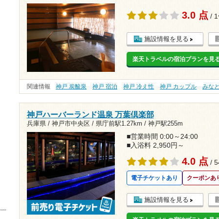
3.0 点
/ 
施設情報を見る
楽天トラベルの宿泊プランを見
関連情報
神戸 炭酸泉
神戸 宿泊
神戸 冷え性
神戸 カップル
みな
神戸ハーバーランド温泉 万葉倶楽部
兵庫県 / 神戸市中央区 /
県庁前駅1.27km
/
神戸駅255m
■営業時間 0:00～24:00
■入浴料 2,950円～
4.0 点
/ 
電子チケットあり
クーポンあ
施設情報を見る