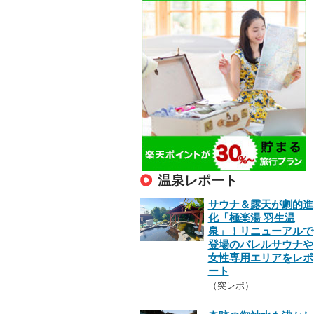
温泉レポート
サウナ＆露天が劇的進
化「極楽湯 羽生温
泉」！リニューアルで
登場のバレルサウナや
女性専用エリアをレポ
ート
（突レポ）