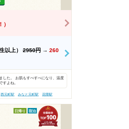
る
>
得！）
学生以上）
2950円
→
260
>
ました。 お肌もすべすべになり、温度
ですよね。
西元町駅
みなと元町駅
花隈駅
日帰り
宿泊