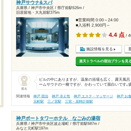
神戸サウナ&スパ
兵庫県 / 神戸市中央区 /
県庁前駅626m
/
旧居留地・大丸前駅375m
■営業時間 0:00～24:00
■入浴料 2,900円～
4.4 点
/ 
施設情報を見る
楽天トラベルの宿泊プランを見
ビルの中にありますが、温泉の浴場も広く、露天風呂
ームサウナの一種ですが、かわっていて面白いです｡
匿名
関連情報
神戸 宿泊
神戸 冷え性
神戸 エステ・マッサージ
神戸 お
元町駅
三ノ宮駅
三宮・花時計前駅
神戸ポートタワーホテル なごみの湯宿
兵庫県 / 神戸市中央区波止場町 /
県庁前駅687m
/
みなと元町駅197m