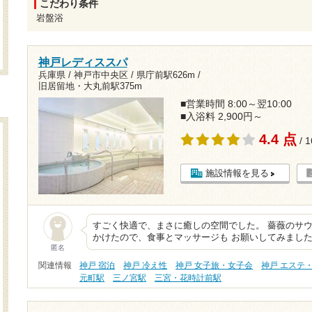
こだわり条件
岩盤浴
神戸レディススパ
兵庫県 / 神戸市中央区 /
県庁前駅626m
/
旧居留地・大丸前駅375m
■営業時間 8:00～翌10:00
■入浴料 2,900円～
4.4 点
/ 
施設情報を見る
すごく快適で、まさに癒しの空間でした。 薔薇のサウ
かけたので、食事とマッサージも お願いしてみまし
匿名
関連情報
神戸 宿泊
神戸 冷え性
神戸 女子旅・女子会
神戸 エステ
元町駅
三ノ宮駅
三宮・花時計前駅