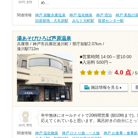
30代 女性
め…
関連情報
神戸 炭酸水素塩泉
神戸 塩化物泉
神戸 宿泊
神戸 美肌の
旧居留地・大丸前駅
みなと元町駅
貿易センター駅
湯あそびひろば芦原温泉
兵庫県 / 神戸市兵庫区湊川町 /
県庁前駅2.07km
/
湊川駅712m
■営業時間 14:00～翌10:00
■入浴料 500円～
4.0 点
/ 
施設情報を見る
年中無休にオールナイトで20時間営業 (朝10時まで)
応えてくれていると思います。風呂好きの自分にとっ
30代 男性
関連情報
神戸 塩化物泉
神戸 ひとり旅・一人旅
神戸 お食事・食事処