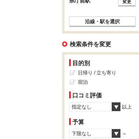
県庁前駅
変更
沿線・駅を選択
検索条件を変更
目的別
日帰り / 立ち寄り
宿泊
口コミ評価
指定なし
以上
予算
下限なし
～