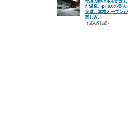
奇跡の御神水を沸かし
た温泉。pH9.6の美人
泉質。本格オープンが
楽しみ。
（温泉探訪記）