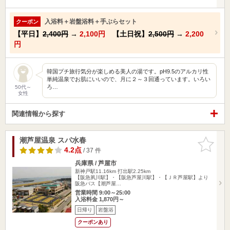
入浴料＋岩盤浴料＋手ぶらセット
クーポン
【平日】
2,400円
→
2,100円
【土日祝】
2,500円
→
2,200
円
韓国プチ旅行気分が楽しめる美人の湯です。pH9.5のアルカリ性
単純温泉でお肌にいいので、月に２～３回通っています。いろい
ろ…
50代～
女性
関連情報から探す
潮芦屋温泉 スパ水春
お気に入
りに追加
4.2点
/ 37 件
兵庫県 / 芦屋市
新神戸駅11.16km
打出駅2.25km
【阪急夙川駅】・【阪急芦屋川駅】・【ＪＲ芦屋駅】より
阪急バス【潮芦屋…
営業時間 9:00～25:00
入浴料金 1,870円～
日帰り
岩盤浴
クーポンあり