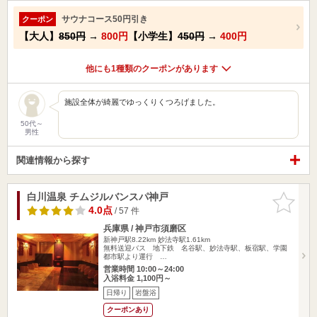
サウナコース50円引き
クーポン
【大人】
850円
→
800円
【小学生】
450円
→
400円
他にも1種類のクーポンがあります
施設全体が綺麗でゆっくりくつろげました。
50代～
男性
関連情報から探す
白川温泉 チムジルバンスパ神戸
お気に入
りに追加
4.0点
/ 57 件
兵庫県 / 神戸市須磨区
新神戸駅8.22km
妙法寺駅1.61km
無料送迎バス 地下鉄 名谷駅、妙法寺駅、板宿駅、学園
都市駅より運行 …
営業時間 10:00～24:00
入浴料金 1,100円～
日帰り
岩盤浴
クーポンあり