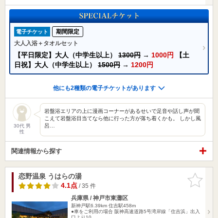
期間限定
電子チケット
大人入浴＋タオルセット
【平日限定】大人（中学生以上）
1300円
→
1000円
【土
日祝】大人（中学生以上）
1500円
→
1200円
他にも2種類の電子チケットがあります
岩盤浴エリアの上に漫画コーナーがあるせいで足音や話し声が聞
こえて岩盤浴目当てなら他に行った方が落ち着くかも。 しかし風
呂…
30代 男
性
関連情報から探す
恋野温泉 うはらの湯
お気に入
りに追加
4.1点
/ 35 件
兵庫県 / 神戸市東灘区
新神戸駅6.39km
住吉駅458m
●車をご利用の場合 阪神高速道路5号湾岸線「住吉浜」出入
口より10…