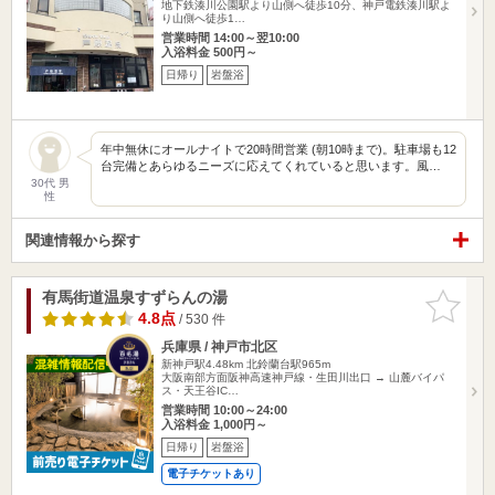
地下鉄湊川公園駅より山側へ徒歩10分、神戸電鉄湊川駅よ
り山側へ徒歩1…
営業時間 14:00～翌10:00
入浴料金 500円～
日帰り
岩盤浴
年中無休にオールナイトで20時間営業 (朝10時まで)。駐車場も12
台完備とあらゆるニーズに応えてくれていると思います。風…
30代 男
性
関連情報から探す
有馬街道温泉すずらんの湯
お気に入
りに追加
4.8点
/ 530 件
兵庫県 / 神戸市北区
新神戸駅4.48km
北鈴蘭台駅965m
大阪南部方面阪神高速神戸線・生田川出口 → 山麓バイパ
ス・天王谷IC…
営業時間 10:00～24:00
入浴料金 1,000円～
日帰り
岩盤浴
電子チケットあり