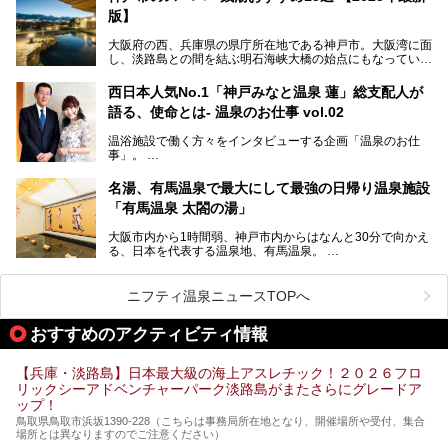
ちょうどよい規模で、日帰りでの訪問にもおすすめです。
版】
この記事では、城崎温泉と周辺の見どころから厳選した25
大阪府の西、兵庫県の県庁所在地である神戸市。大阪湾に面
の観光スポットをピックアップ。温泉やご当地グルメなどを
し、淡路島との間を結ぶ明石海峡大橋の始点にもなっていま
盛り込んだ日帰り観光モデルコースも紹介しているので、ぜ
す。古くから港町として栄え、異国情緒の残る異人館街や中
ひ参考にしてくださいね！
華街をはじめ、きらびやかに発展したハーバーランドなど、
西日本人気No.1「神戸みなと温泉 蓮」総支配人が
人気観光スポットもめじろ押しです。
語る、使命とは- 温泉のお仕事 vol.02
そして、温泉好きの視点から見ると、神戸市といえば何とい
っても「有馬温泉」。日本三古湯の一角をなす、歴史ある名
温浴施設で働く方々をインタビューする企画「温泉のお仕
湯です。そのお湯をリーズナブルに体験できる健康ランドや
事」。
スーパー銭湯があったら……。今回はそんな希望に沿う施設
第2弾はニフティ温泉年間ランキング2018で全国総合ランキ
も含め、おすすめのスパ銭をピックアップしてご紹介してい
ング西日本1位、2年連続「ベストオブ宿泊賞」に輝いた
きます！
名湯、有馬温泉で最大にして最強の日帰り温泉施設
「神戸みなと温泉 蓮」の魅力に迫りました！
「有馬温泉 太閤の湯」
大阪市内から1時間弱、神戸市内からはなんと30分で向かえ
る、日本を代表する温泉地、有馬温泉。
そのなかでも最大の規模を誇る「有馬温泉 太閤の湯」は、
有名な「金泉」と「銀泉」に加え、人工のの炭酸泉まで楽し
める、ある意味「最強」ともいえる施設です。
ニフティ温泉ニュースTOPへ
今回は自慢のお湯をメインにその魅力の数々を紹介します！
おすすめのアクティビティ情報
【兵庫・淡路島】日本最大級の海上アスレチック！２０２６フロ
リックシーアドベンチャーパーク淡路島がまたさらにグレードア
ップ！
鳥取県鳥取市浜坂1390‐228（こちらは事務局所在地となり、開催場所や受付、集合
場所とは異なりますのでご注意ください）