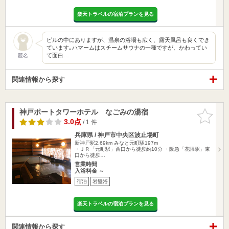
楽天トラベルの宿泊プランを見る
ビルの中にありますが、温泉の浴場も広く、露天風呂も良くでき
ています｡ハマームはスチームサウナの一種ですが、かわってい
て面白…
匿名
関連情報から探す
神戸ポートタワーホテル なごみの湯宿
お気に入
りに追加
3.0点
/ 1 件
兵庫県 / 神戸市中央区波止場町
新神戸駅2.69km
みなと元町駅197m
・ＪＲ「元町駅」西口から徒歩約10分 ・阪急「花隈駅」東
口から徒歩…
営業時間
入浴料金 ～
宿泊
岩盤浴
楽天トラベルの宿泊プランを見る
関連情報から探す