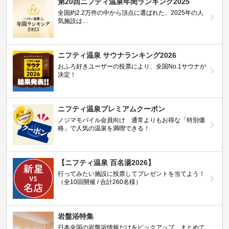
第20回ニフティ温泉年間ランキング2025
全国約2.2万件の中から頂点に選ばれた、2025年の人
気施設は…
ニフティ温泉 サウナランキング2026
おふろ好きユーザーの投票により、全国No.1サウナが
決定！
ニフティ温泉プレミアムクーポン
ノジマモバイル会員向け 通常よりもお得な「特別価
格」で人気の温泉を満喫できる！
【ニフティ温泉 百名湯2026】
行ってみたい施設に投票してプレゼントを当てよう！
（全10回開催 / 合計260名様）
岩盤浴特集
日本全国の岩盤浴情報だけをピックアップ。まとめて