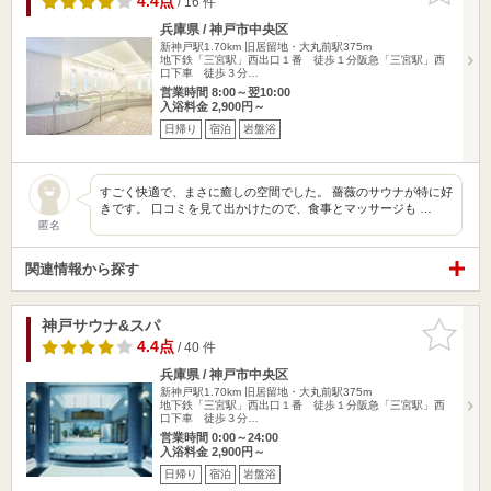
4.4点
/ 16 件
兵庫県 / 神戸市中央区
新神戸駅1.70km
旧居留地・大丸前駅375m
地下鉄「三宮駅」西出口１番 徒歩１分阪急「三宮駅」西
口下車 徒歩３分…
営業時間 8:00～翌10:00
入浴料金 2,900円～
日帰り
宿泊
岩盤浴
すごく快適で、まさに癒しの空間でした。 薔薇のサウナが特に好
きです。 口コミを見て出かけたので、食事とマッサージも …
匿名
関連情報から探す
神戸サウナ&スパ
お気に入
りに追加
4.4点
/ 40 件
兵庫県 / 神戸市中央区
新神戸駅1.70km
旧居留地・大丸前駅375m
地下鉄「三宮駅」西出口１番 徒歩１分阪急「三宮駅」西
口下車 徒歩３分…
営業時間 0:00～24:00
入浴料金 2,900円～
日帰り
宿泊
岩盤浴