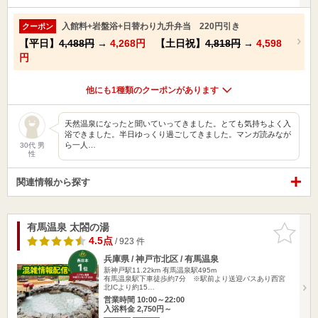
入館料+岩盤浴+日替わり九升弁当 220円引き
クーポン
【平日】
4,488円
→
4,268円
【土日祝】
4,818円
→
4,598
円
他にも1種類のクーポンがあります
天然温泉になったと聞いていってきました。とても気持ちよく入
浴できました。半日ゆっくり過ごしてきました。マンガ読みなが
ら一人…
30代 男
性
関連情報から探す
有馬温泉 太閤の湯
お気に入
りに追加
4.5点
/ 923 件
兵庫県 / 神戸市北区 / 有馬温泉
新神戸駅11.22km
有馬温泉駅495m
有馬温泉駅下車徒歩約7分 ※駅前より送迎バスあり西宮
北ICより約15…
営業時間 10:00～22:00
入浴料金 2,750円～