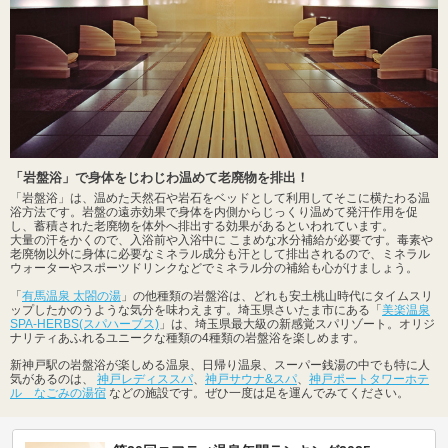
「岩盤浴」で身体をじわじわ温めて老廃物を排出！
「岩盤浴」は、温めた天然石や岩石をベッドとして利用してそこに横たわる温
浴方法です。岩盤の遠赤効果で身体を内側からじっくり温めて発汗作用を促
し、蓄積された老廃物を体外へ排出する効果があるといわれています。
大量の汗をかくので、入浴前や入浴中に こまめな水分補給が必要です。毒素や
老廃物以外に身体に必要なミネラル成分も汗として排出されるので、ミネラル
ウォーターやスポーツドリンクなどでミネラル分の補給も心がけましょう。
「
有馬温泉 太閤の湯
」の他種類の岩盤浴は、どれも安土桃山時代にタイムスリ
ップしたかのうような気分を味わえます。埼玉県さいたま市にある「
美楽温泉
SPA-HERBS(スパハーブス)
」は、埼玉県最大級の新感覚スパリゾート。オリジ
ナリティあふれるユニークな種類の4種類の岩盤浴を楽しめます。
新神戸駅の岩盤浴が楽しめる温泉、日帰り温泉、スーパー銭湯の中でも特に人
気があるのは、
神戸レディススパ
、
神戸サウナ&スパ
、
神戸ポートタワーホテ
ル なごみの湯宿
などの施設です。ぜひ一度は足を運んでみてください。