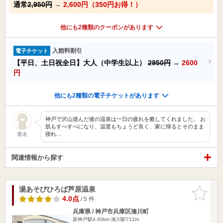
通常
2,950円
→
2,600円（350円お得！）
他にも2種類のクーポンがあります
入館料割引
電子チケット
【平日、土日祝全日】大人（中学生以上）
2950円
→
2600
円
他にも2種類の電子チケットがあります
神戸で沢山遊んだ後の温泉は一日の疲れを癒してくれました。 お
肌もすべすべになり、温度もちょうど良く、家に帰るとそのまま
寝れ…
匿名
関連情報から探す
湯あそびひろば芦原温泉
お気に入
りに追加
4.0点
/ 5 件
兵庫県 / 神戸市兵庫区湊川町
新神戸駅4.00km
湊川駅712m