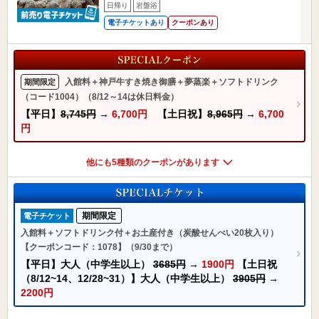
日帰り
岩盤浴
電子チケットあり
クーポンあり
入館料＋神戸牛すき焼き御膳＋夢蒸楽＋ソフトドリンク
期間限定
（コード1004）（8/12～14は休日料金）
【平日】
8,745円
→
6,700円
【土日祝】
8,965円
→
6,700
円
他にも5種類のクーポンがあります
期間限定
電子チケット
入館料＋ソフトドリンク付＋お土産付き（炭酸せんべい20枚入り）
【クーポンコード：1078】（9/30まで）
【平日】大人（中学生以上）
3685円
→
1900円
【土日祝
（8/12~14、12/28~31）】大人（中学生以上）
3905円
→
2200円