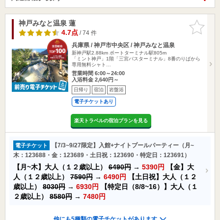
神戸みなと温泉 蓮
お気に入
りに追加
4.7点
/ 74 件
兵庫県 / 神戸市中央区 / 神戸みなと温泉
新神戸駅2.88km
ポートターミナル駅805m
「ミント神戸」1階「三宮バスターミナル」8番のりばから
専用無料シャト…
営業時間 6:00～24:00
入浴料金 2,640円～
日帰り
宿泊
岩盤浴
電子チケットあり
楽天トラベルの宿泊プランを見る
【7/3~9/27限定】入館+ナイトプールパーティー（月~
電子チケット
木：123688・金：123689・土日祝：123690・特定日：123691）
【月~木】大人（１２歳以上）
6490円
→
5390円
【金】大
人（１２歳以上）
7590円
→
6490円
【土日祝】大人（１２
歳以上）
8030円
→
6930円
【特定日（8/8~16）】大人（１
２歳以上）
8580円
→
7480円
他にも5種類の電子チケットがあります