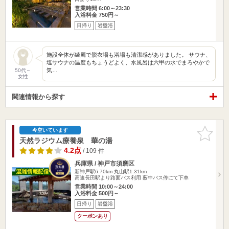
営業時間 6:00～23:30
入浴料金 750円～
日帰り
岩盤浴
施設全体が綺麗で脱衣場も浴場も清潔感がありました。 サウナ、
塩サウナの温度もちょうどよく、水風呂は六甲の水でまろやかで
気…
50代～
女性
関連情報から探す
お気に入
今空いています
りに追加
天然ラジウム療養泉 華の湯
4.2点
/ 109 件
兵庫県 / 神戸市須磨区
新神戸駅6.70km
丸山駅1.31km
高速長田駅より路面バス利用 薮中バス停にて下車
営業時間 10:00～24:00
入浴料金 500円～
日帰り
岩盤浴
クーポンあり