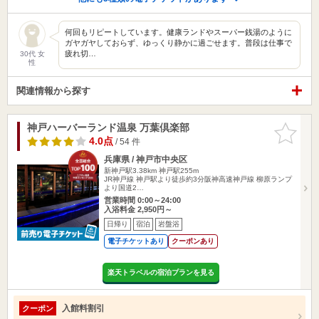
何回もリピートしています。健康ランドやスーパー銭湯のように
ガヤガヤしておらず、ゆっくり静かに過ごせます。普段は仕事で
疲れ切…
30代 女
性
関連情報から探す
神戸ハーバーランド温泉 万葉倶楽部
お気に入
りに追加
4.0点
/ 54 件
兵庫県 / 神戸市中央区
新神戸駅3.38km
神戸駅255m
JR神戸線 神戸駅より徒歩約3分阪神高速神戸線 柳原ランプ
より国道2…
営業時間 0:00～24:00
入浴料金 2,950円～
日帰り
宿泊
岩盤浴
電子チケットあり
クーポンあり
楽天トラベルの宿泊プランを見る
入館料割引
クーポン