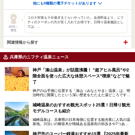
他にも9種類の電子チケットがあります
コロナ対策も十分過ぎるぐらいやっていた。会員料金より、ニフ
ティのクーポンの方が安く入れてお得です。日帰り温泉施設とし
ては、…
50代～
男性
関連情報から探す
兵庫県のニフティ温泉ニュース
神戸「湊山温泉」が話題沸騰！ "超アヒル風呂"や2
階全面を使った広大な休憩スペース"喫泉"などで魅
了
神戸の山手側に位置する「湊山（みなとやま）温泉」は、明
治時代に開業したという深い歴史をたたえた湯どころです。
そんな長寿の温泉が今、話題となっています。理由は湯船い
っぱいに浮かぶアヒルちゃん。さらに、ゆったりくつろげて
城崎温泉のおすすめ観光スポット25選！日帰り観光
コワーキングも可能な休憩スペースも人気に。斬新な企画や
モデルコースも紹介
設備で人々をアッと驚かせる湊山温泉の魅力をリポートしま
す。
城崎温泉は、兵庫県の日本海側に位置する観光客に人気の温
泉地。川沿いの柳並木が情緒ある温泉街の街歩きや7つある
外湯巡り、ロープウェイからの絶景、冬のカニ料理などで知
られています。鉄道の駅から温泉街が近く、歩いて回るのに
神戸市のスーパー銭湯おすすめ15選 【2025年最新