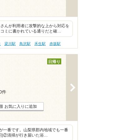
フさんが利用者に攻撃的な上から対応を
口コミに書かれている通りだと確…
性
梁川駅
鳥沢駅
禾生駅
赤坂駅
日帰り
>
20件
お気に入りに追加
が一番です。山梨県郡内地域でも一番
0円)②清掃が行き届いた浴…