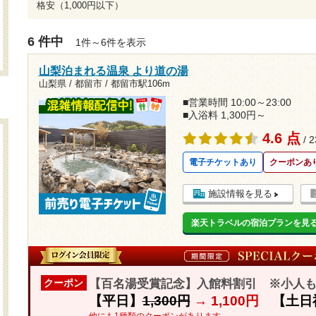
格安（1,000円以下）
6 件中
1件～6件を表示
山梨泊まれる温泉 より道の湯
山梨県 / 都留市 /
都留市駅106m
■営業時間 10:00～23:00
■入浴料 1,300円～
4.6 点
/ 
電子チケットあり
クーポンあ
施設情報を見る
楽天トラベルの宿泊プランを見
【百名湯受賞記念】入館料割引 ※小人
クーポン
【平日】
1,300円
→
1,100円
【土日