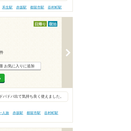
禾生駅
赤坂駅
都留市駅
谷村町駅
日帰り
宿泊
>
4件
お気に入りに追加
る
ドバドバ出て気持ち良く使えました。
一人旅
赤坂駅
都留市駅
谷村町駅