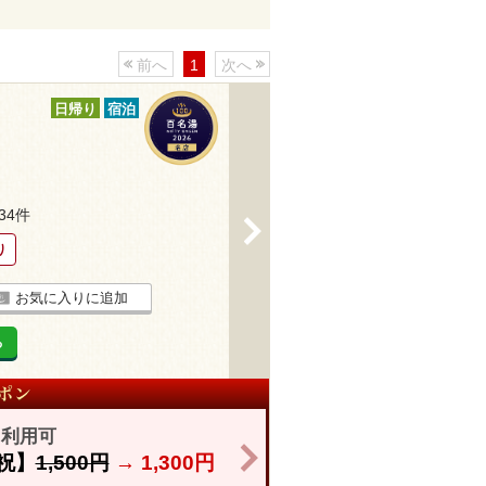
前へ
1
次へ
日帰り
宿泊
234件
>
り
お気に入りに追加
る
も利用可
>
祝】
1,500円
→
1,300円