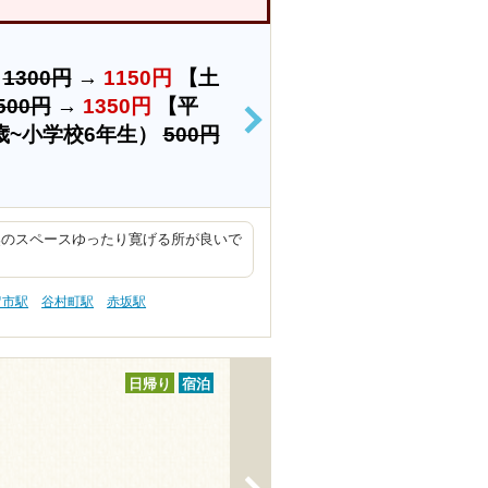
）
1300円
→
1150円
【土
500円
→
1350円
【平
>
歳~小学校6年生）
500円
奥のスペースゆったり寛げる所が良いで
留市駅
谷村町駅
赤坂駅
日帰り
宿泊
>