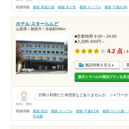
関連情報
都留 美肌の湯
都留 冷え性
都留 カップル
都留 子連れOK
ホテル スターらんど
山梨県 / 都留市 /
赤坂駅846m
■営業時間 9:00～24:00
■入浴料 600円～
4.2 点
/ 
施設情報を見る
楽天トラベルの宿泊プランを見
日帰り利用だと休憩室などありませんが、シャワーが
50代～ 男性
関連情報
都留 宿泊
都留 カップル
都留 子連れOK
都留 ひとり旅・
禾生駅