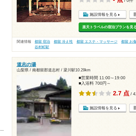
/ 0件
施設情報を見る
楽天トラベルの宿泊プランを見
関連情報
都留 宿泊
都留 冷え性
都留 エステ・マッサージ
都留 お
谷村町駅
道志の湯
山梨県 / 南都留郡道志村 /
梁川駅10.29km
■営業時間 11:00～19:00
■入浴料 700円～
2.7 点
/ 
施設情報を見る