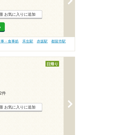
お気に入りに追加
る
食事・食事処
禾生駅
赤坂駅
都留市駅
日帰り
42件
>
お気に入りに追加