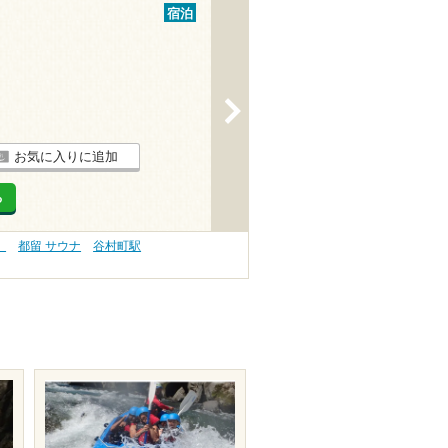
宿泊
>
お気に入りに追加
る
）
都留 サウナ
谷村町駅