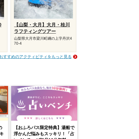
0
【山梨・大月】大月・桂川
ラフティングツアー
山梨県大月市梁川町綱の上字丹沢4
70-4
おすすめのアクティビティをもっと見る
の
【おふろパス限定特典】湯船で
キ
浮かんだ悩みもスッキリ！「占