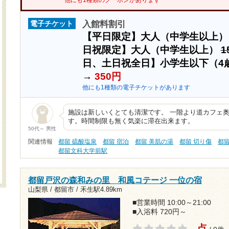
他にも1種類のクーポンがあります
入館料割引
電子チケット
【平日限定】大人（中学生以上
日祝限定】大人（中学生以上）
1
日、土日祝全日】小学生以下（4
→
350円
他にも1種類の電子チケットがあります
施設は新しいくとても清潔です。 一階より道カフェ
す。時間制限も無く気楽に滞在出来ます。
50代～ 男性
関連情報
都留 硫酸塩泉
都留 宿泊
都留 美肌の湯
都留 切り傷
都
都留文科大学前駅
都留戸沢の森和みの里 和風コテージ 一位の宿
山梨県 / 都留市 /
禾生駅4.89km
■営業時間 10:00～21:00
■入浴料 720円～
- 点