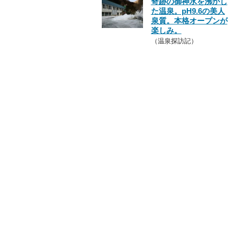
奇跡の御神水を沸かし
た温泉。pH9.6の美人
泉質。本格オープンが
楽しみ。
（温泉探訪記）