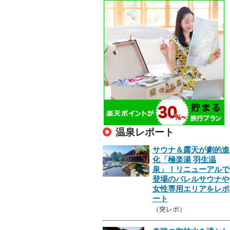
温泉レポート
サウナ＆露天が劇的進
化「極楽湯 羽生温
泉」！リニューアルで
登場のバレルサウナや
女性専用エリアをレポ
ート
（突レポ）