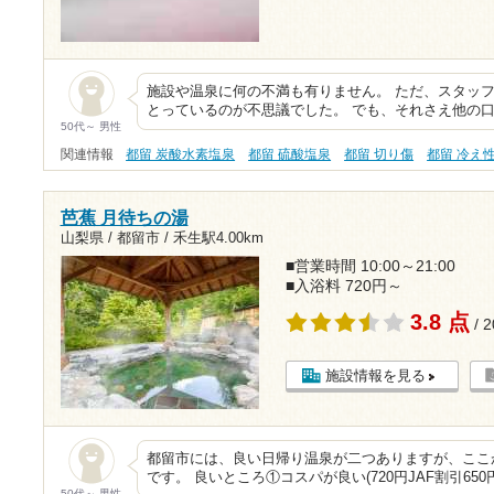
施設や温泉に何の不満も有りません。 ただ、スタッ
とっているのが不思議でした。 でも、それさえ他の
50代～ 男性
関連情報
都留 炭酸水素塩泉
都留 硫酸塩泉
都留 切り傷
都留 冷え
芭蕉 月待ちの湯
山梨県 / 都留市 /
禾生駅4.00km
■営業時間 10:00～21:00
■入浴料 720円～
3.8 点
/ 
施設情報を見る
都留市には、良い日帰り温泉が二つありますが、ここ
です。 良いところ①コスパが良い(720円JAF割引65
50代～ 男性