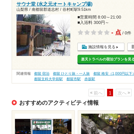
サウナ堂 (水之元オートキャンプ場)
山梨県 / 南都留郡道志村 /
谷村町駅9.51km
■営業時間 8:00～21:00
■入浴料 300円～
- 点
/ 0件
施設情報を見る
楽天トラベルの宿泊プランを見
関連情報
都留 宿泊
都留 ひとり旅・一人旅
都留 格安（1,000円以下
都留文科大学前駅
都留市駅
赤坂駅
前へ
1
次へ
おすすめのアクティビティ情報