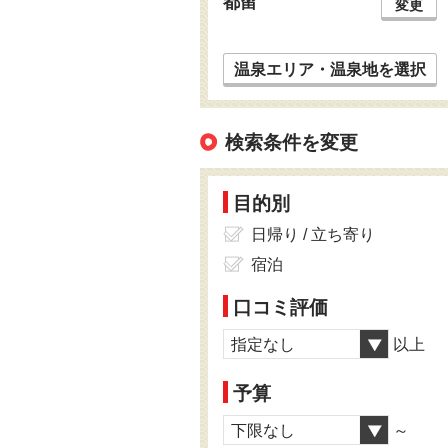
都留
変更
温泉エリア・温泉地を選択
検索条件を変更
目的別
日帰り / 立ち寄り
宿泊
口コミ評価
指定なし
以上
予算
下限なし
～