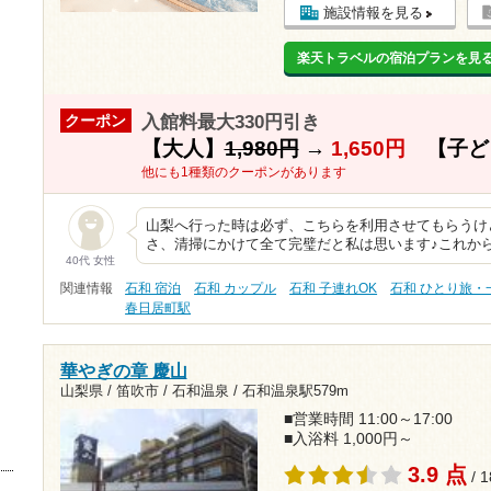
施設情報を見る
楽天トラベルの宿泊プランを見
入館料最大330円引き
クーポン
【大人】
1,980円
→
1,650円
【子ど
他にも1種類のクーポンがあります
山梨へ行った時は必ず、こちらを利用させてもらうけ
さ、清掃にかけて全て完璧だと私は思います♪これか
40代 女性
関連情報
石和 宿泊
石和 カップル
石和 子連れOK
石和 ひとり旅・
春日居町駅
華やぎの章 慶山
山梨県 / 笛吹市 / 石和温泉 /
石和温泉駅579m
■営業時間 11:00～17:00
■入浴料 1,000円～
3.9 点
/ 