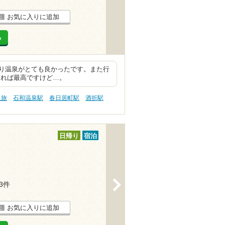
お気に入りに追加
る
り温泉がとても良かったです。また行
あれば最高ですけど…。
人旅
石和温泉駅
春日居町駅
酒折駅
日帰り
宿泊
>
13件
お気に入りに追加