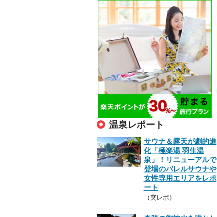
温泉レポート
サウナ＆露天が劇的進
化「極楽湯 羽生温
泉」！リニューアルで
登場のバレルサウナや
女性専用エリアをレポ
ート
（突レポ）