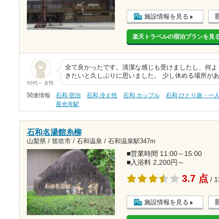
施設情報を見る
楽天トラベルの宿泊プランを見
全て良かったです。清潔な感じも受けましたし、何よ
きたいと久しぶりに思いました。 少し休める場所が
50代～ 女性
関連情報
石和 宿泊
石和 冷え性
石和 カップル
石和 ひとり旅・一
善光寺駅
石和名湯館糸柳
山梨県 / 笛吹市 / 石和温泉 /
石和温泉駅347m
■営業時間 11:00～15:00
■入浴料 2,200円～
3.7 点
/ 
施設情報を見る