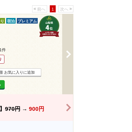
前へ
1
次へ
帰り
宿泊
プレミアム
51件
>
り
お気に入りに追加
る
>
】
970円
→
900円