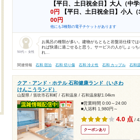
【平日、土日祝全日】大人（中
0円
【平日、土日祝全日】小人（
00円
他にも3種類の電子チケットがあります
お風呂の種類が多い。建物がもともと岩盤浴仕様では
れば快適に過ごせると思う。サービスの人がしょっち
50代～ 女性
れ…
関連情報
石和 宿泊
石和 切り傷
石和 冷え性
石和 カップル
石和
クア・アンド・ホテル 石和健康ランド（いさわ
けんこうランド）
山梨県 / 笛吹市石和町 / 石和温泉 /
石和温泉駅1.04km
■営業時間 0:00～24:00
■入浴料 1,980円～
4.0 点
/ 
クーポンあり