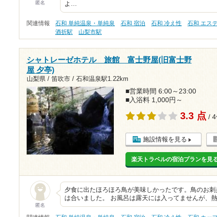
匿名
よ…
関連情報
石和 単純温泉・単純泉
石和 宿泊
石和 冷え性
石和 エス
酒折駅
山梨市駅
シャトレーゼホテル 旅館 富士野屋(旧富士野
屋 夕亭)
山梨県 / 笛吹市 /
石和温泉駅1.22km
■営業時間 6:00～23:00
■入浴料 1,000円～
3.3 点
/ 
施設情報を見る
楽天トラベルの宿泊プランを見
夕食に出たほろほろ鳥が美味しかったです。鳥のお刺
は合いました。 お風呂は露天には入ってませんが、
匿名