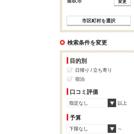
笛吹市
変更
市区町村を選択
検索条件を変更
目的別
日帰り / 立ち寄り
宿泊
口コミ評価
指定なし
以上
予算
下限なし
～