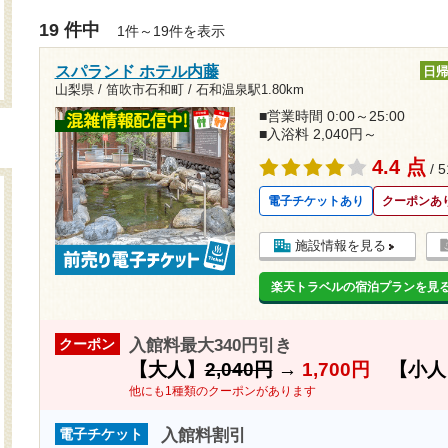
19 件中
1件～19件を表示
スパランド ホテル内藤
日
山梨県 / 笛吹市石和町 /
石和温泉駅1.80km
■営業時間 0:00～25:00
■入浴料 2,040円～
4.4 点
/ 
電子チケットあり
クーポンあ
施設情報を見る
楽天トラベルの宿泊プランを見
入館料最大340円引き
クーポン
【大人】
2,040円
→
1,700円
【小人
他にも1種類のクーポンがあります
入館料割引
電子チケット