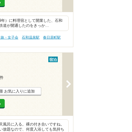
る
79年）に料理宿として開業した、石和
鉄道が開通したのをきっか…
子旅・女子会
石和温泉駅
春日居町駅
宿泊
4件
>
お気に入りに追加
る
天風呂に入る。裸の付き合いですね。
い放題なので、何度入浴しても気持ち