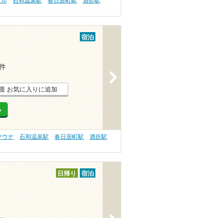
プル
石和温泉駅
春日居町駅
酒折駅
宿泊
3件
>
お気に入りに追加
る
サウナ
石和温泉駅
春日居町駅
酒折駅
日帰り
宿泊