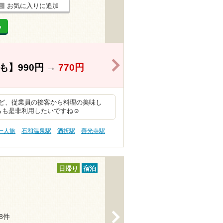
お気に入りに追加
る
>
も】
990円
→
770円
ど、従業員の接客から料理の美味し
らも是非利用したいですね☺
一人旅
石和温泉駅
酒折駅
善光寺駅
日帰り
宿泊
>
18件