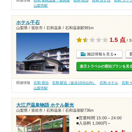
関連情報
石和 単純温泉・単純泉
石和 宿泊
石和 冷え性
石和 カッ
山梨市駅
ホテル千石
山梨県 / 笛吹市 / 石和温泉 /
石和温泉駅991m
1.5 点
/ 
施設情報を見る
楽天トラベルの宿泊プランを見
関連情報
石和 宿泊
石和 駅近（徒歩10分以内）
石和 ホテル
石和 
山梨市駅
大江戸温泉物語 ホテル新光
山梨県 / 笛吹市 / 石和温泉 /
石和温泉駅736m
■営業時間 15:00～24:00
■入浴料 1,080円～