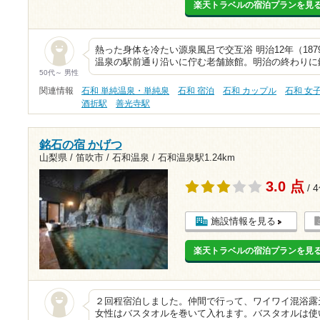
楽天トラベルの宿泊プランを見
熱った身体を冷たい源泉風呂で交互浴 明治12年（18
温泉の駅前通り沿いに佇む老舗旅館。明治の終わりに
50代～ 男性
関連情報
石和 単純温泉・単純泉
石和 宿泊
石和 カップル
石和 女
酒折駅
善光寺駅
銘石の宿 かげつ
山梨県 / 笛吹市 / 石和温泉 /
石和温泉駅1.24km
3.0 点
/ 
施設情報を見る
楽天トラベルの宿泊プランを見
２回程宿泊しました。仲間で行って、ワイワイ混浴露
女性はバスタオルを巻いて入れます。バスタオルは使