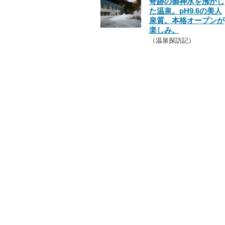
奇跡の御神水を沸かし
た温泉。pH9.6の美人
泉質。本格オープンが
楽しみ。
（温泉探訪記）