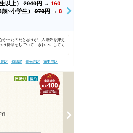
学生以上）
2040円
→
160
3歳~小学生）
970円
→
8
>
なかったのだと思うが、入館数を抑え
ゅう掃除をしていて、きれいにしてく
温泉駅
酒折駅
善光寺駅
南甲府駅
日帰り
宿泊
42件
>