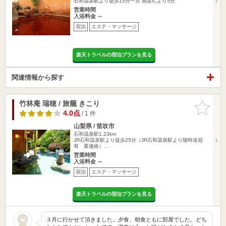
石和温泉駅より徒歩15分一宮 御坂ICより5分
営業時間
入浴料金 ～
宿泊
エステ・マッサージ
楽天トラベルの宿泊プランを見る
関連情報から探す
竹林庵 瑞穂 / 旅籠 きこり
お気に入
りに追加
4.0点
/ 1 件
山梨県 / 笛吹市
石和温泉駅1.23km
JR石和温泉駅より徒歩25分（JR石和温泉駅より随時送迎
有 要連絡）…
営業時間
入浴料金 ～
宿泊
エステ・マッサージ
楽天トラベルの宿泊プランを見る
３月に行かせて頂きました。夕食、朝食ともに部屋でした。どち