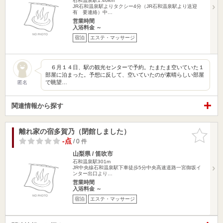
石和温泉駅1.46km
JR石和温泉駅よりタクシー4分（JR石和温泉駅より送迎
有 要連絡）中…
営業時間
入浴料金 ～
宿泊
エステ・マッサージ
６月１４日、駅の観光センターで予約。たまたま空いていた１
部屋に泊まった。予想に反して、空いていたのが素晴らしい部屋
で眺望…
匿名
関連情報から探す
離れ家の宿多賀乃（閉館しました）
お気に入
りに追加
-点
/ 0 件
山梨県 / 笛吹市
石和温泉駅301m
JR中央線石和温泉駅下車徒歩5分中央高速道路一宮御坂イ
ンター出口より…
営業時間
入浴料金 ～
宿泊
エステ・マッサージ