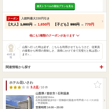
楽天トラベルの宿泊プランを見る
入館料最大330円引き
クーポン
【大人】
1,980円
→
1,650円
【子ども】
990円
→
770円
他にも1種類のクーポンがあります
山梨へ行った時は必ず、こちらを利用させてもらうけど、従業員
の接客から料理の美味しさ、清掃にかけて全て完璧だと私は思い
ます♪…
40代 女
性
関連情報から探す
ホテル花いさわ
お気に入
りに追加
3.2点
/ 10 件
山梨県 / 笛吹市 / 石和温泉
石和温泉駅384m
石和温泉駅徒歩5分一宮御坂IC国道20号甲府バイバス10分
／甲府昭和…
営業時間 14:00～20:00