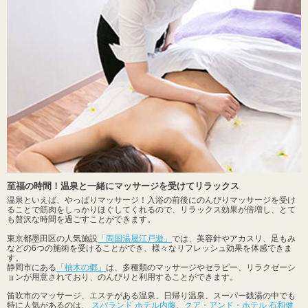
至福の時間！温泉と一緒にマッサージを受けてリラックス
温泉といえば、やっぱりマッサージ！入浴の前後にのんびりマッサージを受け
ることで筋肉をしっかりほぐしてくれるので、リラックス効果が倍増し、とて
も贅沢な時間を過ごすことができます。
東京都墨田区の人気施設
「両国湯屋江戸遊」
では、美容針やアカスリ、足もみ
などの6つの施術を受けることができ、様々なリフレッシュ効果を体感できま
す。
静岡市にある
「柚木の郷」
は、多種類のマッサージやセラピー、リラクゼーシ
ョンが用意されており、のんびりと利用することができます。
笛吹市のマッサージ、エステがある温泉、日帰り温泉、スーパー銭湯の中でも
特に人気があるのは、
スパランド ホテル内藤
、
クア・アンド・ホテル 石和健