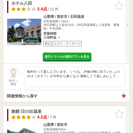
ホテル八田
お気に入
りに追加
3.4点
/ 11 件
山梨県 / 笛吹市 / 石和温泉
石和温泉駅1.16km
JR石和駅より徒歩15分（JR石和温泉駅より送迎有 要連
絡）中央自動…
営業時間
入浴料金 ～
宿泊
エステ・マッサージ
楽天トラベルの宿泊プランを見る
毎年行って楽しんでいます。 いつも、夕食の時に出ていた ふり
かけ（タラ？）が今年から無くなり 美味しくて楽しみにして…
50代～
男性
関連情報から探す
旅館 日の出温泉
お気に入
りに追加
4.2点
/ 7 件
山梨県 / 笛吹市
石和温泉駅600m
JR中央本線 石和温泉駅より徒歩15分中央自動車道 一宮御