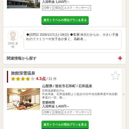
入浴料金 1,650円～
日帰り
宿泊
エステ・マッサージ
楽天トラベルの宿泊プランを見る
◆訪問日 2026/1/17(土)-18(日) ◆客層 休日だからか、小さい子連
れのファミリーや女子会が多く、高齢者…
20代 女
性
関連情報から探す
旅館深雪温泉
お気に入
りに追加
4.3点
/ 31 件
山梨県 / 笛吹市石和町 / 石和温泉
石和温泉駅627m
中央本線、石和温泉駅より徒歩10分中央自動車道中央自動
車道の一宮、御…
営業時間
入浴料金 1,400円～
日帰り
宿泊
エステ・マッサージ
楽天トラベルの宿泊プランを見る