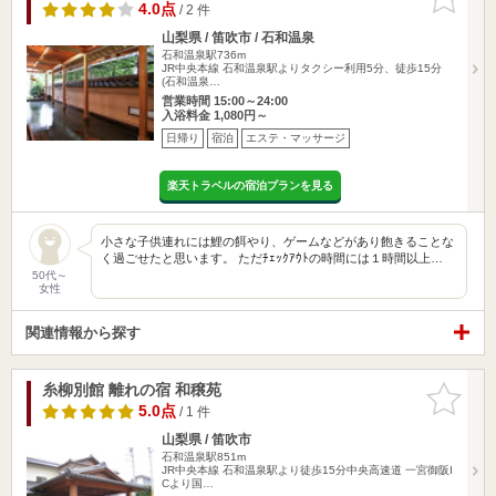
りに追加
4.0点
/ 2 件
山梨県 / 笛吹市 / 石和温泉
石和温泉駅736m
JR中央本線 石和温泉駅よりタクシー利用5分、徒歩15分
(石和温泉…
営業時間 15:00～24:00
入浴料金 1,080円～
日帰り
宿泊
エステ・マッサージ
楽天トラベルの宿泊プランを見る
小さな子供連れには鯉の餌やり、ゲームなどがあり飽きることな
く過ごせたと思います。 ただﾁｪｯｸｱｳﾄの時間には１時間以上…
50代～
女性
関連情報から探す
糸柳別館 離れの宿 和穣苑
お気に入
りに追加
5.0点
/ 1 件
山梨県 / 笛吹市
石和温泉駅851m
JR中央本線 石和温泉駅より徒歩15分中央高速道 一宮御阪I
Cより国…