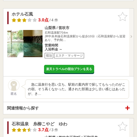
ホテル石風
お気に入
りに追加
3.0点
/ 4 件
山梨県 / 笛吹市
石和温泉駅704m
JR中央本線石和温泉駅から徒歩10分（石和温泉駅から送迎
あり、予約制…
営業時間
入浴料金 ～
宿泊
エステ・マッサージ
楽天トラベルの宿泊プランを見る
急に温泉行を思い立ち、駅前の案内所で探してもらったのがこ
の宿。そう高くなかった。通された部屋は少し古い感じはあった
が、き…
匿名
関連情報から探す
石和温泉 糸柳こやど ゆわ
お気に入
りに追加
3.7点
/ 3 件