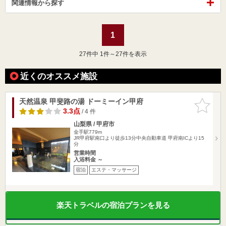
関連情報から探す
1
27
件中 1件～27件を表示
近くのオススメ施設
天然温泉 甲斐路の湯 ドーミーイン甲府
お気に入
りに追加
3.3点
/ 4 件
山梨県 / 甲府市
金手駅779m
JR甲府駅南口より徒歩13分中央自動車道 甲府南ICより15
分
営業時間
入浴料金 ～
宿泊
エステ・マッサージ
楽天トラベルの宿泊プランを見る