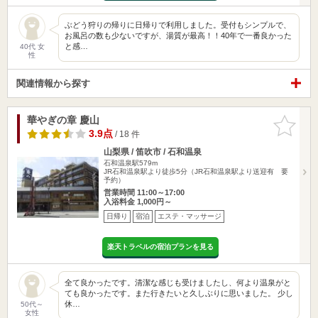
ぶどう狩りの帰りに日帰りで利用しました。受付もシンプルで、
お風呂の数も少ないですが、湯質が最高！！40年で一番良かった
と感…
40代 女
性
関連情報から探す
華やぎの章 慶山
お気に入
りに追加
3.9点
/ 18 件
山梨県 / 笛吹市 / 石和温泉
石和温泉駅579m
JR石和温泉駅より徒歩5分（JR石和温泉駅より送迎有 要
予約）
営業時間 11:00～17:00
入浴料金 1,000円～
日帰り
宿泊
エステ・マッサージ
楽天トラベルの宿泊プランを見る
全て良かったです。清潔な感じも受けましたし、何より温泉がと
ても良かったです。また行きたいと久しぶりに思いました。 少し
休…
50代～
女性