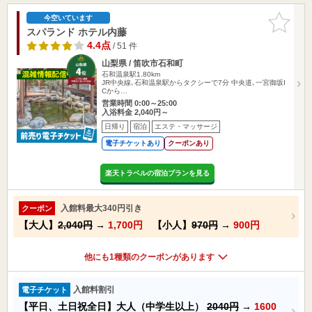
お気に入
今空いています
りに追加
スパランド ホテル内藤
4.4点
/ 51 件
山梨県 / 笛吹市石和町
石和温泉駅1.80km
JR中央線､石和温泉駅からタクシーで7分 中央道､一宮御坂I
Cから…
営業時間 0:00～25:00
入浴料金 2,040円～
日帰り
宿泊
エステ・マッサージ
電子チケットあり
クーポンあり
楽天トラベルの宿泊プランを見る
入館料最大340円引き
クーポン
【大人】
2,040円
→
1,700円
【小人】
970円
→
900円
他にも1種類のクーポンがあります
入館料割引
電子チケット
【平日、土日祝全日】大人（中学生以上）
2040円
→
1600