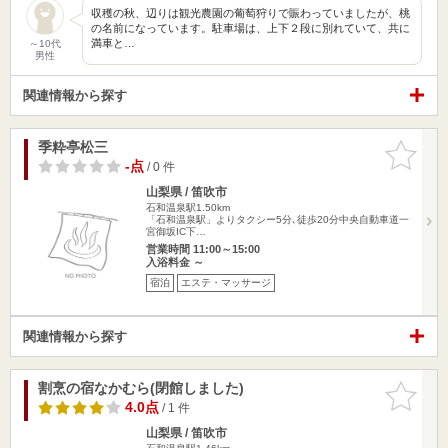
収穫の秋、辺りは観光農園の葡萄狩りで賑わっていましたが、桃
の名前になっています。駐車場は、上下２段に別れていて、共に
満車と…
～10代
男性
関連情報から探す
季粋亭松三
お気に入
りに追加
-点
/ 0 件
山梨県 / 笛吹市
石和温泉駅1.50km
「石和温泉駅」よりタクシー5分､徒歩20分中央自動車道一
宮御坂IC下…
営業時間 11:00～15:00
入浴料金 ～
宿泊
エステ・マッサージ
関連情報から探す
割烹の宿なかむら(閉館しました)
お気に入
りに追加
4.0点
/ 1 件
山梨県 / 笛吹市