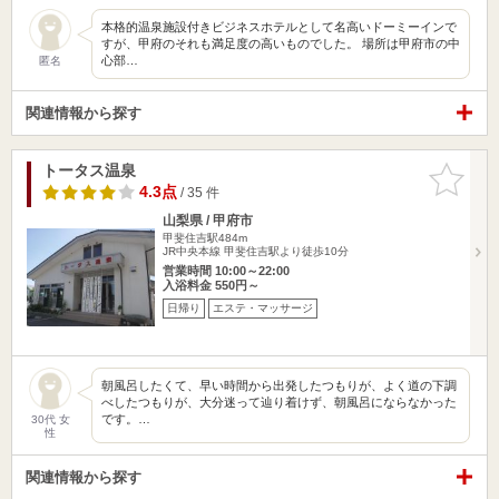
本格的温泉施設付きビジネスホテルとして名高いドーミーインで
すが、甲府のそれも満足度の高いものでした。 場所は甲府市の中
心部…
匿名
関連情報から探す
トータス温泉
お気に入
りに追加
4.3点
/ 35 件
山梨県 / 甲府市
甲斐住吉駅484m
JR中央本線 甲斐住吉駅より徒歩10分
営業時間 10:00～22:00
入浴料金 550円～
日帰り
エステ・マッサージ
朝風呂したくて、早い時間から出発したつもりが、よく道の下調
べしたつもりが、大分迷って辿り着けず、朝風呂にならなかった
です。…
30代 女
性
関連情報から探す