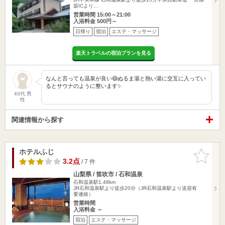
坂ICより…
営業時間 15:00～21:00
入浴料金 500円～
日帰り
宿泊
エステ・マッサージ
楽天トラベルの宿泊プランを見る
なんと言っても温泉が良い😄ぬるま湯と熱い湯に交互に入ってい
るとサウナのように整います✨
40代 男
性
関連情報から探す
ホテルふじ
お気に入
りに追加
3.2点
/ 7 件
山梨県 / 笛吹市 / 石和温泉
石和温泉駅1.48km
JR石和温泉駅より徒歩20分（JR石和温泉駅より送迎有
要連絡）
営業時間
入浴料金 ～
宿泊
エステ・マッサージ