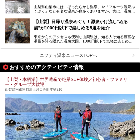
家族みんなで楽しめる、山梨県の「竜王ラドン温泉 湯～と
今回は筆者自ら宿泊し、「ホテル昭和」の温泉をはじめ、客
山梨県山梨市には「ほったらかし温泉」や「フルーツ温泉ぷ
ぴあ」の魅力をご紹介します。
室や無料朝食などをご紹介。温泉通が口を揃えて絶賛する神
くぷく」など有名な温泉が数多くありますが、実は、温泉マ
コスパ宿の全貌を徹底解説します！
ニアがわざわざ遠方から足を運ぶ極上の日帰り温泉もあるん
───
です。今回紹介する「はやぶさ温泉」も、そのひとつ。温泉
提供元：株式会社湯ーとぴあ【PR】
【山梨】日帰り温泉めぐり！源泉かけ流し“ぬる
はもちろん、絶景や地元食材を活かしたグルメも堪能できま
この記事は株式会社湯ーとぴあのPRレポート記事です。
湯”が1000円以下で楽しめる5選を紹介
す。
「はやぶさ温泉」が多くの人を惹きつける理由を詳しく解説
東京からのアクセスも便利な山梨県は、知る人ぞ知る豊富な
します。
湯量を誇る隠れた温泉大国。1000円以下で気軽に楽しめ
る、極上の源泉かけ流し日帰り温泉が点在しています。しか
も、これからの季節に嬉しい、じんわりと体の芯まで温ま
る“ぬる湯”が豊富なのも魅力。今回は、湯質も抜群で心ゆく
ニフティ温泉ニュースTOPへ
までリラックスできる山梨のお得な日帰り温泉を、実際体験
した感想と共に紹介します。
おすすめのアクティビティ情報
※ぬる湯とは35℃～39℃程度の体温に近いぬるめ温泉のこ
とです。
【山梨・本栖湖】世界遺産で絶景SUP体験／初心者・ファミリ
ー・グループ大歓迎
山梨県南都留郡富士河口湖町本栖210