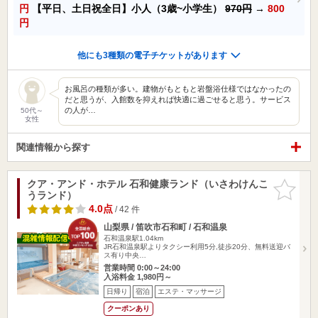
円
【平日、土日祝全日】小人（3歳~小学生）
970円
→
800
円
他にも3種類の電子チケットがあります
お風呂の種類が多い。建物がもともと岩盤浴仕様ではなかったの
だと思うが、入館数を抑えれば快適に過ごせると思う。サービス
の人が…
50代～
女性
関連情報から探す
クア・アンド・ホテル 石和健康ランド（いさわけんこ
お気に入
うランド）
りに追加
4.0点
/ 42 件
山梨県 / 笛吹市石和町 / 石和温泉
石和温泉駅1.04km
JR石和温泉駅よりタクシー利用5分,徒歩20分、無料送迎バ
ス有り中央…
営業時間 0:00～24:00
入浴料金 1,980円～
日帰り
宿泊
エステ・マッサージ
クーポンあり