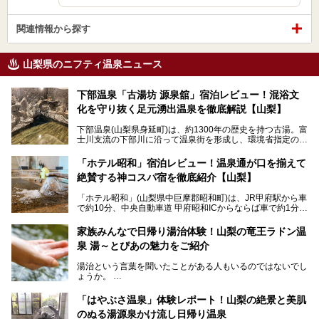
関連情報から探す
山梨県のニフティ温泉ニュース
下部温泉「古湯坊 源泉舘」宿泊レビュー！混浴文
化を守り抜く足元湧出温泉を徹底解説【山梨】
下部温泉(山梨県身延町)は、約1300年の歴史を持つ古湯。富
士川支流の下部川に沿って温泉街を形成し、環境省指定の国
民保養温泉地でもあります。
中でも「古湯坊 源泉舘」は、戦国時代に武田信玄公も療養
「ホテル昭和」宿泊レビュー！温泉通が口を揃えて
したと伝えられる名湯の宿。最大の特徴は、令和の現代にお
絶賛する神コスパ宿を徹底紹介【山梨】
いても混浴文化が守られ、老若男女の分け隔て一切無く温泉
入浴を楽しめる点。全国的に混浴温泉は年々少しずつ減少傾
「ホテル昭和」(山梨県中巨摩郡昭和町)は、JR甲府駅から車
向にありますが、「古湯坊 源泉舘」では本来あるべき混浴
で約10分、中央自動車道 甲府昭和ICからならば車で約1分の
の姿が保たれている点に注目すべきでしょう。
場所にあるビジネスホテル。2名1室で1名あたり4,000円台
から、一人泊でも6,000円台から宿泊可能です。
今回は足元湧出の混浴温泉である「かくし湯大岩風呂」をは
家族みんなで日帰り湯治体験！山梨の竜王ラドン温
じめ、湯治棟である「別館神泉」を中心に「古湯坊 源泉
泉 湯～とぴあの魅力をご紹介
しかし、最大の魅力は“温泉そのもの”でしょう。自家源泉を
舘」の全貌を徹底紹介します。
所有し、豪快に源泉かけ流しで提供。泡付きのある重曹泉系
湯治という言葉を聞いたことがある人もいるのではないでし
統の単純温泉は、入浴すると実にサッパリ爽快。日帰り入浴
ょうか。
不可なこともあり、全国の温泉ファンがこの温泉を求めて
「ホテル昭和」へ宿泊します。この価格帯のビジネスホテル
なかなか体験できない、湯治体験が日帰りでできる温浴施設
では循環濾過の沸かし湯が一般的ですが、ここは本物の極上
「はやぶさ温泉」体験レポート！山梨の絶景と美肌
が山梨にあります。
温泉。まさに価格破壊と言えるクオリティです。
のぬる湯源泉かけ流し日帰り温泉