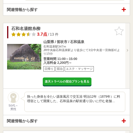
関連情報から探す
石和名湯館糸柳
お気に入
りに追加
3.7点
/ 13 件
山梨県 / 笛吹市 / 石和温泉
石和温泉駅347m
JR中央線石和温泉駅より徒歩にて3分中央道一宮御坂ICよ
り15分
営業時間 11:00～15:00
入浴料金 2,200円～
日帰り
宿泊
エステ・マッサージ
楽天トラベルの宿泊プランを見る
熱った身体を冷たい源泉風呂で交互浴 明治12年（1879年）に料
理宿として開業した、石和温泉の駅前通り沿いに佇む老舗…
50代～
男性
関連情報から探す