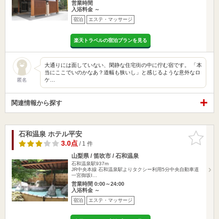
営業時間
入浴料金 ～
宿泊
エステ・マッサージ
楽天トラベルの宿泊プランを見る
大通りには面していない、閑静な住宅街の中に佇む宿です。 「本
当にここでいのかなあ？道幅も狭いし」と感じるような意外なロ
ケ…
匿名
関連情報から探す
石和温泉 ホテル平安
お気に入
りに追加
3.0点
/ 1 件
山梨県 / 笛吹市 / 石和温泉
石和温泉駅937m
JR中央本線 石和温泉駅よりタクシー利用5分中央自動車道
一宮御坂I…
営業時間 0:00～24:00
入浴料金 ～
宿泊
エステ・マッサージ