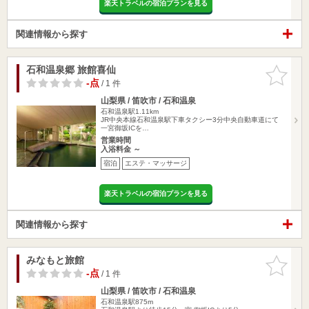
楽天トラベルの宿泊プランを見る
関連情報から探す
石和温泉郷 旅館喜仙
お気に入
りに追加
-点
/ 1 件
山梨県 / 笛吹市 / 石和温泉
石和温泉駅1.11km
JR中央本線石和温泉駅下車タクシー3分中央自動車道にて
一宮御坂ICを…
営業時間
入浴料金 ～
宿泊
エステ・マッサージ
楽天トラベルの宿泊プランを見る
関連情報から探す
みなもと旅館
お気に入
りに追加
-点
/ 1 件
山梨県 / 笛吹市 / 石和温泉
石和温泉駅875m