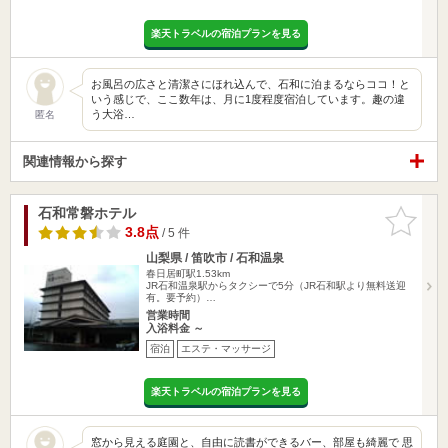
楽天トラベルの宿泊プランを見る
お風呂の広さと清潔さにほれ込んで、石和に泊まるならココ！と
いう感じで、ここ数年は、月に1度程度宿泊しています。趣の違
う大浴…
匿名
関連情報から探す
石和常磐ホテル
お気に入
りに追加
3.8点
/ 5 件
山梨県 / 笛吹市 / 石和温泉
春日居町駅1.53km
JR石和温泉駅からタクシーで5分（JR石和駅より無料送迎
有。要予約）…
営業時間
入浴料金 ～
宿泊
エステ・マッサージ
楽天トラベルの宿泊プランを見る
窓から見える庭園と、自由に読書ができるバー、部屋も綺麗で 思