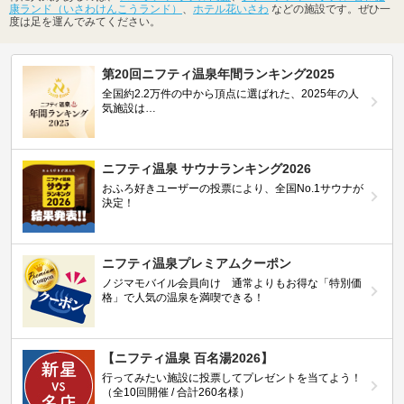
康ランド（いさわけんこうランド）
、
ホテル花いさわ
などの施設です。ぜひ一
度は足を運んでみてください。
第20回ニフティ温泉年間ランキング2025
全国約2.2万件の中から頂点に選ばれた、2025年の人
気施設は…
ニフティ温泉 サウナランキング2026
おふろ好きユーザーの投票により、全国No.1サウナが
決定！
ニフティ温泉プレミアムクーポン
ノジマモバイル会員向け 通常よりもお得な「特別価
格」で人気の温泉を満喫できる！
【ニフティ温泉 百名湯2026】
行ってみたい施設に投票してプレゼントを当てよう！
（全10回開催 / 合計260名様）