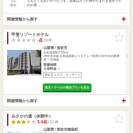
らもとてもおいかったです。温泉は入った時がたまたま良かった
のか母…
匿名
関連情報から探す
甲斐リゾートホテル
お気に入
りに追加
-点
/ 0 件
山梨県 / 笛吹市
石和温泉駅2.55km
JR中央本線 石和温泉駅よりタクシー利用10分中央自動車
道 一宮御坂…
営業時間
入浴料金 ～
宿泊
エステ・マッサージ
楽天トラベルの宿泊プランを見る
関連情報から探す
みさかの湯（休館中）
お気に入
りに追加
3.4点
/ 17 件
山梨県 / 笛吹市御坂町