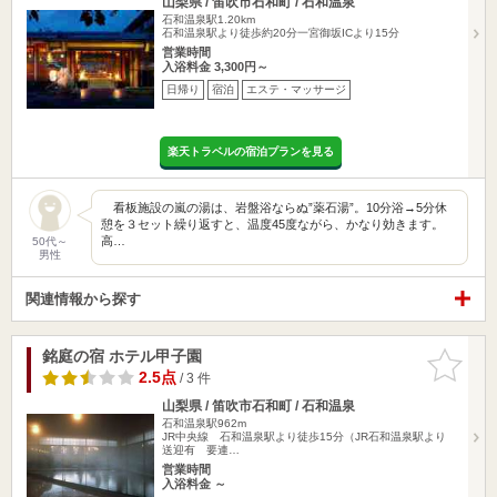
山梨県 / 笛吹市石和町 / 石和温泉
石和温泉駅1.20km
石和温泉駅より徒歩約20分一宮御坂ICより15分
営業時間
入浴料金 3,300円～
日帰り
宿泊
エステ・マッサージ
楽天トラベルの宿泊プランを見る
看板施設の嵐の湯は、岩盤浴ならぬ”薬石湯”。10分浴→5分休
憩を３セット繰り返すと、温度45度ながら、かなり効きます。
高…
50代～
男性
関連情報から探す
銘庭の宿 ホテル甲子園
お気に入
りに追加
2.5点
/ 3 件
山梨県 / 笛吹市石和町 / 石和温泉
石和温泉駅962m
JR中央線 石和温泉駅より徒歩15分（JR石和温泉駅より
送迎有 要連…
営業時間
入浴料金 ～