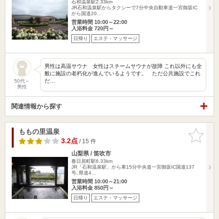
石和温泉駅2.33km
JR石和温泉駅からタクシーで7分中央自動車道一宮御坂IC
から国道20…
営業時間 10:00～22:00
入浴料金 720円～
日帰り
エステ・マッサージ
男性は高温サウナ 女性はスチームサウナが故障 これ以外にも全
般に施設の老朽化が進んでいるようです。 ただ公共施設でこれ
だ…
50代～
男性
関連情報から探す
ももの里温泉
お気に入
りに追加
3.2点
/ 15 件
山梨県 / 笛吹市
春日居町駅6.33km
JR「石和温泉駅」から車15分中央道一宮御坂IC国道137
号､県道4…
営業時間 10:00～21:00
入浴料金 850円～
日帰り
エステ・マッサージ