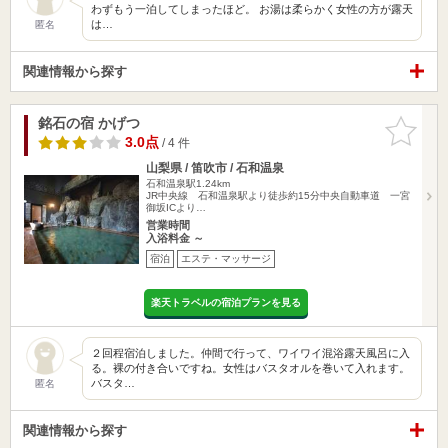
わずもう一泊してしまったほど。 お湯は柔らかく女性の方が露天
は…
匿名
関連情報から探す
銘石の宿 かげつ
お気に入
りに追加
3.0点
/ 4 件
山梨県 / 笛吹市 / 石和温泉
石和温泉駅1.24km
JR中央線 石和温泉駅より徒歩約15分中央自動車道 一宮
御坂ICより…
営業時間
入浴料金 ～
宿泊
エステ・マッサージ
楽天トラベルの宿泊プランを見る
２回程宿泊しました。仲間で行って、ワイワイ混浴露天風呂に入
る。裸の付き合いですね。女性はバスタオルを巻いて入れます。
バスタ…
匿名
関連情報から探す