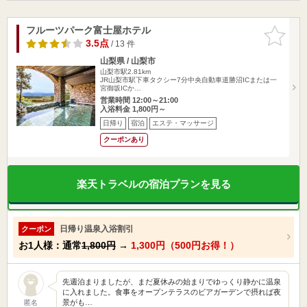
フルーツパーク富士屋ホテル
お気に入
りに追加
3.5点
/ 13 件
山梨県 / 山梨市
山梨市駅2.81km
JR山梨市駅下車タクシー7分中央自動車道勝沼ICまたは一
宮御坂ICか…
営業時間 12:00～21:00
入浴料金 1,800円～
日帰り
宿泊
エステ・マッサージ
クーポンあり
楽天トラベルの宿泊プランを見る
日帰り温泉入浴割引
クーポン
お1人様：通常
1,800円
→
1,300円（500円お得！）
先週泊まりましたが、まだ夏休みの始まりでゆっくり静かに温泉
に入れました。食事をオープンテラスのビアガーデンで摂れば夜
景がも…
匿名