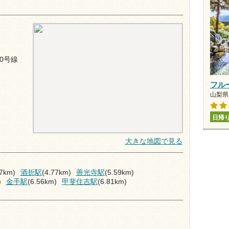
0号線
フル
山梨県 
日帰
大きな地図で見る
07km)
酒折駅
(4.77km)
善光寺駅
(5.59km)
)
金手駅
(6.56km)
甲斐住吉駅
(6.81km)