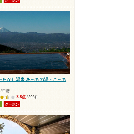
り
クーポン
たらかし温泉 あっちの湯・こっち
/ 甲府
3.8点
/ 308件
り
クーポン