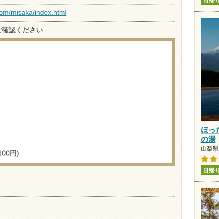
日帰
com/misaka/index.html
ご確認ください
ほっ
の湯
山梨県 
00円)
日帰
）