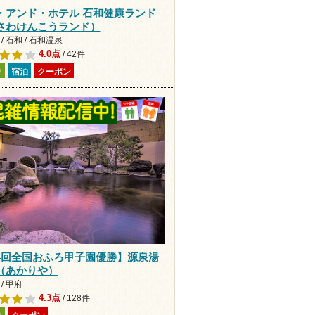
・アンド・ホテル 石和健康ランド
さわけんこうランド）
/ 石和 / 石和温泉
4.0点
/ 42件
り
宿泊
クーポン
4回全国おふろ甲子園優勝】源泉湯
（あかりや）
/ 甲府
4.3点
/ 128件