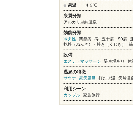
泉温
４９℃
泉質分類
アルカリ単純温泉
効能分類
冷え性
関節痛
痔
五十肩・50肩
捻挫（ねんざ）・挫き（くじき）
筋
設備
エステ・マッサージ
駐車場あり
休
温泉の特徴
サウナ
露天風呂
打たせ湯
天然温
利用シーン
カップル
家族旅行