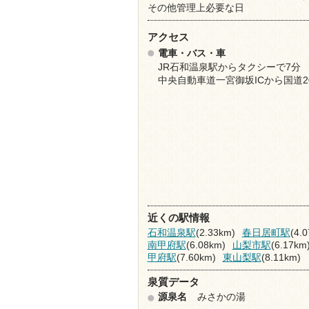
その他管理上必要な日
アクセス
電車・バス・車
JR石和温泉駅からタクシーで7分
中央自動車道一宮御坂ICから国道2
近くの駅情報
石和温泉駅
(2.33km)
春日居町駅
(4.
南甲府駅
(6.08km)
山梨市駅
(6.17km
甲府駅
(7.60km)
東山梨駅
(8.11km)
泉質データ
源泉名
みさかの湯