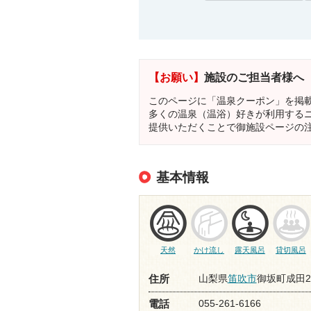
【お願い】
施設のご担当者様へ
このページに「温泉クーポン」を掲
多くの温泉（温浴）好きが利用する
提供いただくことで御施設ページの
基本情報
天然
かけ流し
露天風呂
貸切風呂
山梨県
笛吹市
御坂町成田2
住所
055-261-6166
電話