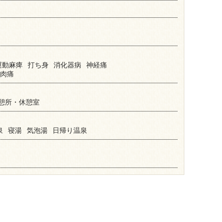
運動麻痺
打ち身
消化器病
神経痛
肉痛
憩所・休憩室
泉
寝湯
気泡湯
日帰り温泉