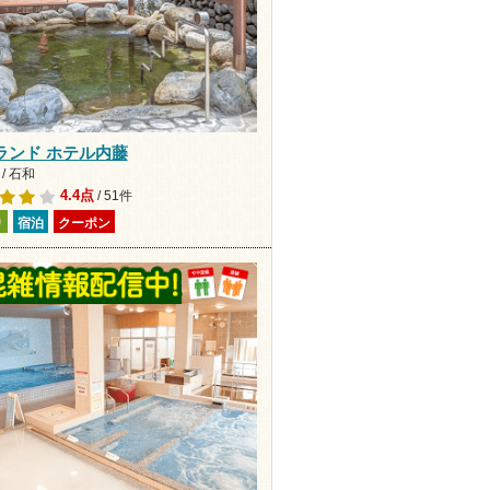
ランド ホテル内藤
/ 石和
4.4点
/ 51件
り
宿泊
クーポン