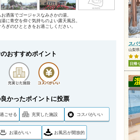
もお洒落でゴージャスなみさかの湯。
内湯に青空を仰ぐ気持ちのよい露天風呂。
ぐろぎのひとときをお過ごしください。
スパ
山梨県 
者のおすすめポイント
日帰
の良かったポイントに投票
過ごせる
充実した施設
コスパがいい
お湯がいい
お風呂が開放的