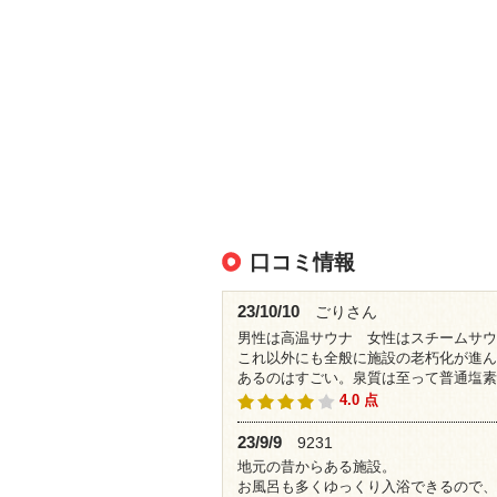
口コミ情報
23/10/10
ごりさん
男性は高温サウナ 女性はスチームサウ
これ以外にも全般に施設の老朽化が進ん
あるのはすごい。泉質は至って普通塩素
4.0 点
23/9/9
9231
地元の昔からある施設。
お風呂も多くゆっくり入浴できるので、