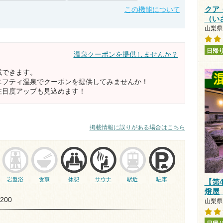
この機能について
クア
（い
山梨県 
日帰
温泉クーポンを提供しませんか？
載できます。
ニフティ温泉でクーポンを提供してみませんか！
注目度アップも見込めます！
掲載情報に誤りがある場合はこちら
岩盤浴
食事
休憩
サウナ
駅近
駐車
【第
燈屋
200
山梨県 