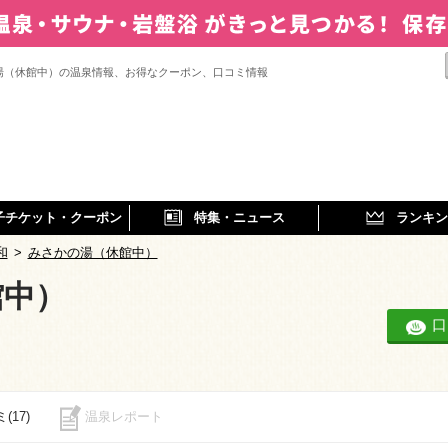
湯（休館中）の温泉情報、お得なクーポン、口コミ情報
子チケット・クーポン
特集・ニュース
ランキン
和
>
みさかの湯（休館中）
館中）
口
(17)
温泉レポート