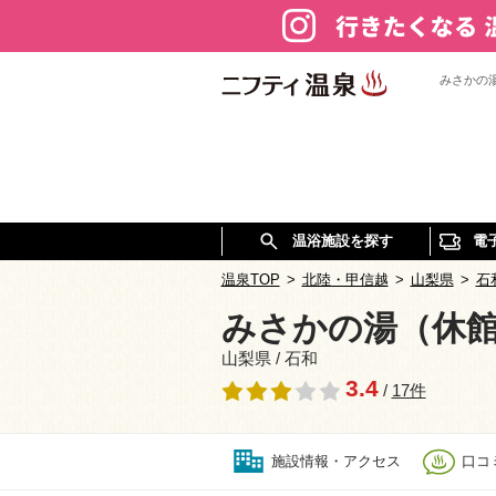
みさかの
温浴施設を探す
電
温泉TOP
>
北陸・甲信越
>
山梨県
>
石
みさかの湯（休
山梨県 / 石和
3.4
/
17件
施設情報・アクセス
口コミ