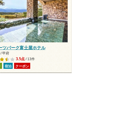
ーツパーク富士屋ホテル
/ 甲府
3.5点
/ 13件
り
宿泊
クーポン