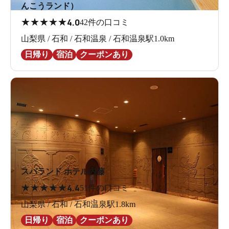
んこうランド）
★
★
★
★
★
4.0
42件の口コミ
山梨県 / 石和 / 石和温泉 / 石和温泉駅1.0km
日帰り
宿泊
クーポンあり
スパランド ホテル内藤
★
★
★
★
★
4.4
51件の口コミ
山梨県 / 石和 / 石和温泉駅1.8km
日帰り
宿泊
クーポンあり