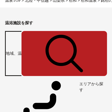
温泉TOP
＞
北陸・甲信越
＞
山梨県
＞
石和
＞
石和温泉
＞
銘石の
温浴施設を探す
エリアから探
す