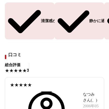
清潔感がある
静かに過ご
口コミ
総合評価
3
★
★
★
★
★
★
★
★
★
★
なつみ
さん(
、
)
2006年05