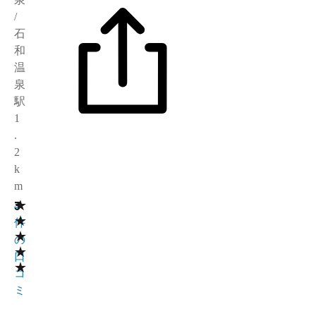
/
石
和
温
泉
駅
1
.
2
k
m
★
3
4
★
件
★
の
★
口
★
コ
ミ