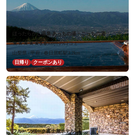
ほったらかし温泉 あっちの湯・こっちの湯
★
★
★
★
★
3.8
308件の口コミ
山梨県 / 甲府 / 春日居町駅3.2km
日帰り
クーポンあり
フルーツパーク富士屋ホテル