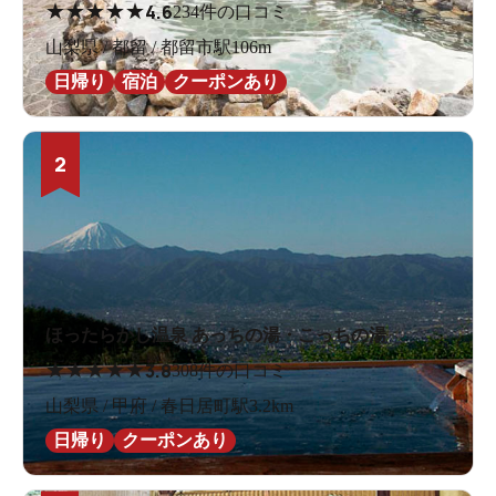
★
★
★
★
★
4.6
234件の口コミ
山梨県 / 都留 / 都留市駅106m
日帰り
宿泊
クーポンあり
2
ほったらかし温泉 あっちの湯・こっちの湯
★
★
★
★
★
3.8
308件の口コミ
山梨県 / 甲府 / 春日居町駅3.2km
日帰り
クーポンあり