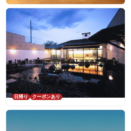
【第4回全国おふろ甲子園優勝】源泉湯 燈屋（あか
りや）
★
★
★
★
★
4.3
128件の口コミ
山梨県 / 甲府 / 酒折駅1.5km
日帰り
クーポンあり