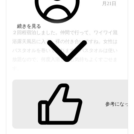
月21日
続きを見る
２回程宿泊しました。仲間で行って、ワイワイ混
浴露天風呂に入る。裸の付き合いですね。女性は
バスタオルを巻いて入れます。バスタオルは使い
放題なので、何度入浴しても気持ちよくすごせま
す。
楽しいですよ。
部屋の窓からは見事な庭と池があり、錦鯉が触れ
るところまでやって来てくれます。フロントで鯉
参考になった
のエサを購入できますが、２回目に行ったとき
は、麩を持参しました。
お料理は普通でした。また仲間と行きたいです
ね。