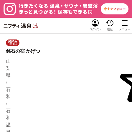
ログイン
履歴
メニュー
宿泊
銘石の宿 かげつ
山
梨
県
/
石
和
/
石
和
温
泉