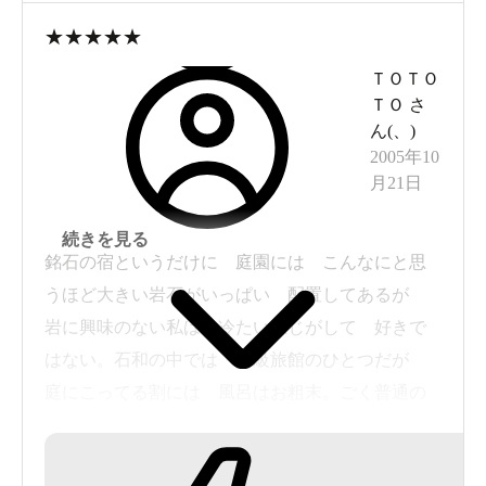
★
★
★
★
★
ＴＯＴＯ
ＴＯ
さ
ん(
、
)
2005年10
月21日
続きを見る
銘石の宿というだけに 庭園には こんなにと思
うほど大きい岩石がいっぱい 配置してあるが
岩に興味のない私は 冷たい感じがして 好きで
はない。石和の中では 高級旅館のひとつだが
庭にこってる割には 風呂はお粗末。ごく普通の
内風呂と 普通の露天岩風呂 。庭ぞいの道を
通って風呂にいくが 冬はどうなるのかな。あれ