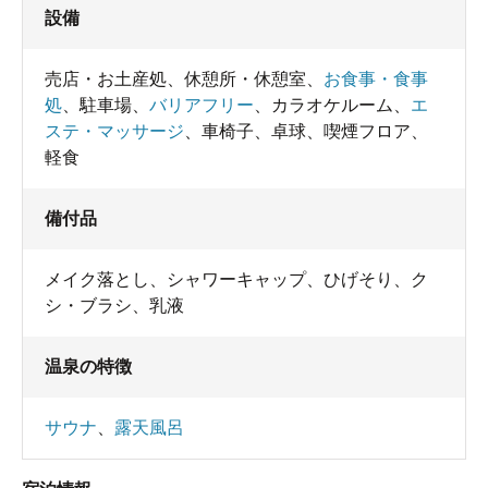
設備
売店・お土産処
、
休憩所・休憩室
、
お食事・食事
処
、
駐車場
、
バリアフリー
、
カラオケルーム
、
エ
ステ・マッサージ
、
車椅子
、
卓球
、
喫煙フロア
、
軽食
備付品
メイク落とし
、
シャワーキャップ
、
ひげそり
、
ク
シ・ブラシ
、
乳液
温泉の特徴
サウナ
、
露天風呂