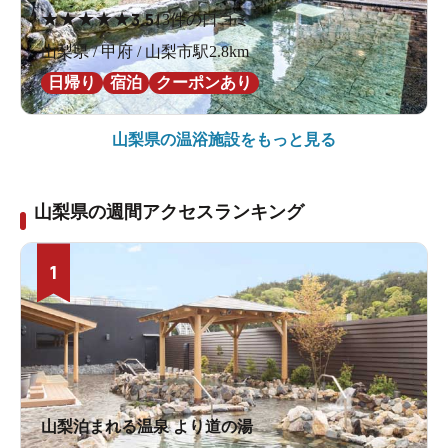
★
★
★
★
★
3.5
13件の口コミ
山梨県 / 甲府 / 山梨市駅2.8km
日帰り
宿泊
クーポンあり
山梨県の
温浴施設をもっと見る
山梨県の週間アクセスランキング
1
山梨泊まれる温泉 より道の湯