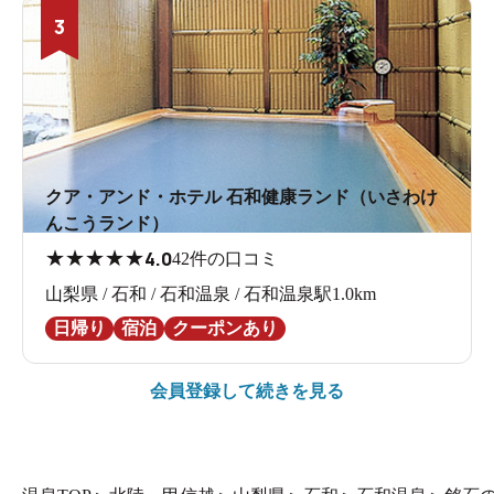
3
クア・アンド・ホテル 石和健康ランド（いさわけ
んこうランド）
★
★
★
★
★
4.0
42件の口コミ
山梨県 / 石和 / 石和温泉 / 石和温泉駅1.0km
日帰り
宿泊
クーポンあり
会員登録して続きを見る