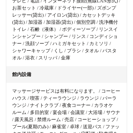
テレビ / 電話 / インターネット接続(無線LAN形式) /
お茶セット / 冷蔵庫 / ドライヤー(一部) / ズボンプ
レッサー(貸出) / アイロン(貸出) / カセットデッキ
(貸出) / 加湿器 / 加湿器(貸出) / 個別空調 / 洗浄機付
トイレ / 石鹸（液体） / ボディーソープ / リンスイ
ンシャンプー / シャンプー / リンス / コンディショ
ナー / 洗顔ソープ / ハミガキセット / カミソリ /
シャワーキャップ / くし / ブラシ / タオル / バスタ
オル / 浴衣 / スリッパ / 金庫
館内設備
マッサージサービスは有料になります。 / コーヒー
ハウス / 喫茶 / ティーラウンジ / ラウンジ / バーラ
ウンジ / ナイトクラブ / 夜食コーナー / カラオケ
ルーム / 多目的室 / 宴会場 / 会議室 / 大浴場 / サウナ
/ 露天風呂 / 禁煙ルーム / 売店 / コーヒーショップ /
プール(夏期のみ) / 麻雀室 / 卓球 / 送迎バス / ファッ