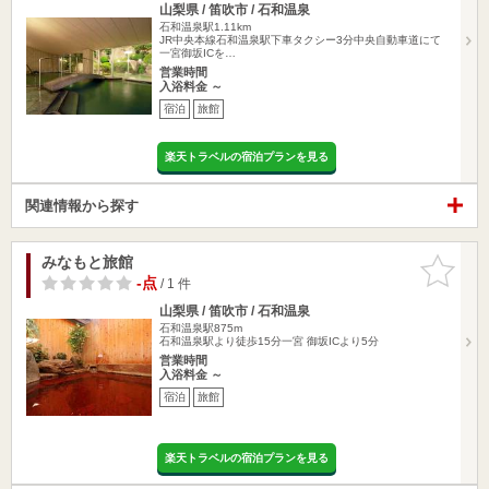
山梨県 / 笛吹市 / 石和温泉
石和温泉駅1.11km
JR中央本線石和温泉駅下車タクシー3分中央自動車道にて
一宮御坂ICを…
営業時間
入浴料金 ～
宿泊
旅館
楽天トラベルの宿泊プランを見る
関連情報から探す
みなもと旅館
お気に入
りに追加
-点
/ 1 件
山梨県 / 笛吹市 / 石和温泉
石和温泉駅875m
石和温泉駅より徒歩15分一宮 御坂ICより5分
営業時間
入浴料金 ～
宿泊
旅館
楽天トラベルの宿泊プランを見る