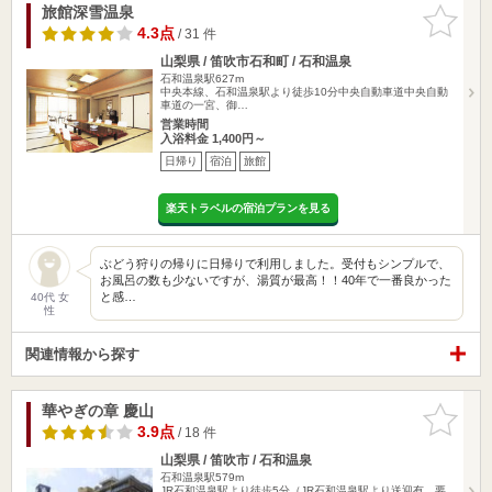
旅館深雪温泉
お気に入
りに追加
4.3点
/ 31 件
山梨県 / 笛吹市石和町 / 石和温泉
石和温泉駅627m
中央本線、石和温泉駅より徒歩10分中央自動車道中央自動
車道の一宮、御…
営業時間
入浴料金 1,400円～
日帰り
宿泊
旅館
楽天トラベルの宿泊プランを見る
ぶどう狩りの帰りに日帰りで利用しました。受付もシンプルで、
お風呂の数も少ないですが、湯質が最高！！40年で一番良かった
と感…
40代 女
性
関連情報から探す
華やぎの章 慶山
お気に入
りに追加
3.9点
/ 18 件
山梨県 / 笛吹市 / 石和温泉
石和温泉駅579m
JR石和温泉駅より徒歩5分（JR石和温泉駅より送迎有 要