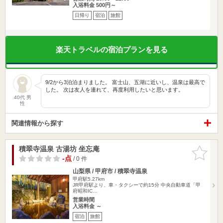
入浴料金 500円～
日帰り
宿泊
旅館
楽天トラベルの宿泊プランを見る
9/2から3泊泊まりました。 富士山、五湖に近いし、温泉は最高で
した。 次は友人を連れて、再度利用したいと思います。
40代 男
性
関連情報から探す
積翠寺温泉 古湯坊 坐忘庵
お気に入
りに追加
-点
/ 0 件
山梨県 / 甲府市 / 積翠寺温泉
甲府駅5.27km
JR甲府駅より、車・タクシーで約15分 中央自動車道「甲
府昭和IC…
営業時間
入浴料金 ～
宿泊
旅館