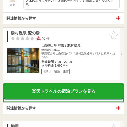
と水のように冷たい～ 太陽の光が差しこむ清潔なタイル張り～
男…
匿名
関連情報から探す
湯村温泉 鷲の湯
お気に入
りに追加
-点
/ 0 件
山梨県 / 甲府市 / 湯村温泉
甲府駅2.58km
甲府駅より山梨交通バス「湯村温泉通り」行きに乗車くだ
さい。
営業時間 7:00～22:00
入浴料金 1,000円～
日帰り
宿泊
旅館
楽天トラベルの宿泊プランを見る
関連情報から探す
柳屋
お気に入