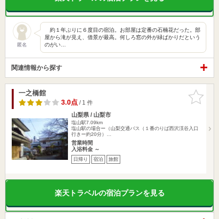
約１年ぶりに６度目の宿泊。お部屋は定番の石楠花だった。部
屋から滝が見え、借景が最高。何しろ窓の外が緑ばかりだという
のがい…
匿名
関連情報から探す
一之橋館
お気に入
りに追加
3.0点
/ 1 件
山梨県 / 山梨市
塩山駅7.09km
塩山駅の場合ー（山梨交通バス（１番のりば西沢渓谷入口
行きー約20分）…
営業時間
入浴料金 ～
日帰り
宿泊
旅館
楽天トラベルの宿泊プランを見る