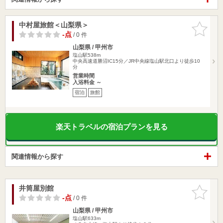
中村屋旅館＜山梨県＞
お気に入
りに追加
-点
/ 0 件
山梨県 / 甲州市
塩山駅538m
中央高速道勝沼IC15分／JR中央線塩山駅北口より徒歩10
分
営業時間
入浴料金 ～
宿泊
旅館
楽天トラベルの宿泊プランを見る
関連情報から探す
井筒屋別館
お気に入
りに追加
-点
/ 0 件
山梨県 / 甲州市
塩山駅633m