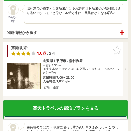
湯村温泉の蕎麦と自家源泉が自慢の湯宿 湯村温泉街の湯村陣場通
り沿いにひっそりと佇む、本館と東館、鳳凰館からなる昭和3…
50代～
男性
関連情報から探す
旅館明治
お気に入
りに追加
4.0点
/ 2 件
山梨県 / 甲府市 / 湯村温泉
甲府駅2.58km
JR中央本線 甲府駅より山梨交通バス 湯村入口下車3分、タ
クシー5分…
営業時間 7:00～22:00
入浴料金 1,000円～
宿泊
旅館
楽天トラベルの宿泊プランを見る
練兵場のそばの～ 朝露に濡れた背の高い草をふみわけ～ ひやっ