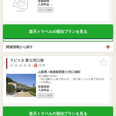
営業時間
入浴料金 ～
宿泊
旅館
楽天トラベルの宿泊プランを見る
関連情報から探す
ラビスタ 富士河口湖
お気に入
りに追加
-点
/ 0 件
山梨県 / 南都留郡富士河口湖町
河口湖駅3.62km
・河口湖駅から車で約11分 ・河口湖ＩＣから車で約14分
（※冬季は…
営業時間
入浴料金 ～
宿泊
旅館
楽天トラベルの宿泊プランを見る