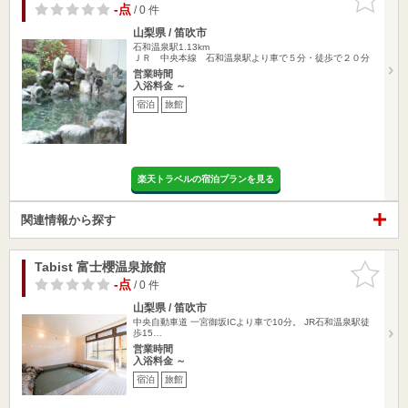
りに追加
-点
/ 0 件
山梨県 / 笛吹市
石和温泉駅1.13km
ＪＲ 中央本線 石和温泉駅より車で５分・徒歩で２０分
営業時間
入浴料金 ～
宿泊
旅館
楽天トラベルの宿泊プランを見る
関連情報から探す
Tabist 富士櫻温泉旅館
お気に入
りに追加
-点
/ 0 件
山梨県 / 笛吹市
中央自動車道 一宮御坂ICより車で10分。 JR石和温泉駅徒
歩15…
営業時間
入浴料金 ～
宿泊
旅館