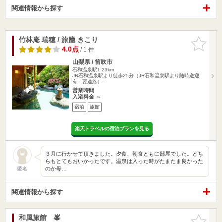
関連情報から探す
竹林庵 瑞穂 / 旅籠 きこり
お気に入
りに追加
4.0点
/ 1 件
山梨県 / 笛吹市
石和温泉駅1.23km
JR石和温泉駅より徒歩25分（JR石和温泉駅より随時送迎
有 要連絡）…
営業時間
入浴料金 ～
宿泊
旅館
楽天トラベルの宿泊プランを見る
３月に行かせて頂きました。夕食、朝食ともに部屋でした。どち
らもとてもおいかったです。温泉は入った時がたまたま良かった
のか母…
匿名
関連情報から探す
和風旅館 峯
お気に入