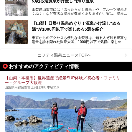
のぬる湯源泉かけ流し日帰り温泉
家族みんなで楽しめる、山梨県の「竜王ラドン温泉 湯～と
今回は筆者自ら宿泊し、「ホテル昭和」の温泉をはじめ、客
山梨県山梨市には「ほったらかし温泉」や「フルーツ温泉ぷ
ぴあ」の魅力をご紹介します。
室や無料朝食などをご紹介。温泉通が口を揃えて絶賛する神
くぷく」など有名な温泉が数多くありますが、実は、温泉マ
コスパ宿の全貌を徹底解説します！
ニアがわざわざ遠方から足を運ぶ極上の日帰り温泉もあるん
───
です。今回紹介する「はやぶさ温泉」も、そのひとつ。温泉
提供元：株式会社湯ーとぴあ【PR】
【山梨】日帰り温泉めぐり！源泉かけ流し“ぬる
はもちろん、絶景や地元食材を活かしたグルメも堪能できま
この記事は株式会社湯ーとぴあのPRレポート記事です。
湯”が1000円以下で楽しめる5選を紹介
す。
「はやぶさ温泉」が多くの人を惹きつける理由を詳しく解説
東京からのアクセスも便利な山梨県は、知る人ぞ知る豊富な
します。
湯量を誇る隠れた温泉大国。1000円以下で気軽に楽しめ
る、極上の源泉かけ流し日帰り温泉が点在しています。しか
も、これからの季節に嬉しい、じんわりと体の芯まで温ま
る“ぬる湯”が豊富なのも魅力。今回は、湯質も抜群で心ゆく
ニフティ温泉ニュースTOPへ
までリラックスできる山梨のお得な日帰り温泉を、実際体験
した感想と共に紹介します。
おすすめのアクティビティ情報
※ぬる湯とは35℃～39℃程度の体温に近いぬるめ温泉のこ
とです。
【山梨・本栖湖】世界遺産で絶景SUP体験／初心者・ファミリ
ー・グループ大歓迎
山梨県南都留郡富士河口湖町本栖210