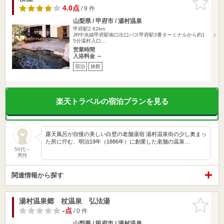
りに追加
4.0点
/ 9 件
山梨県 / 甲府市 / 湯村温泉
甲府駅2.62km
JR中央線甲府駅南口出口バス甲府駅3番ターミナルから約1
5分湯村入口…
営業時間
入浴料金 ～
宿泊
旅館
楽天トラベルの宿泊プランを見る
露天風呂が自慢の美しい白壁の老舗湯宿 湯村温泉街の少し奥まっ
た所に佇む、明治19年（1886年）に創業した老舗の温泉…
50代～
男性
関連情報から探す
湯村温泉郷 杖温泉 弘法湯
お気に入
りに追加
-点
/ 0 件
山梨県 / 甲府市 / 湯村温泉