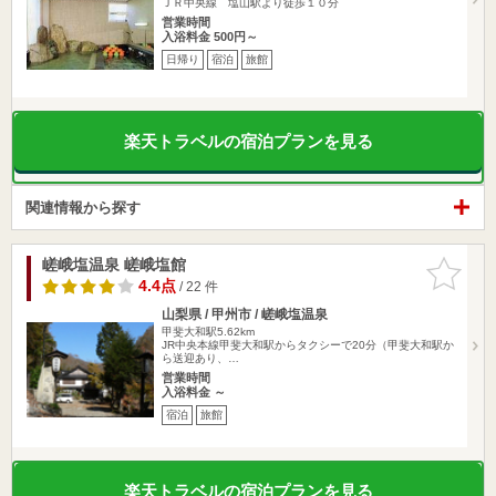
ＪＲ中央線 塩山駅より徒歩１０分
営業時間
入浴料金 500円～
日帰り
宿泊
旅館
楽天トラベルの宿泊プランを見る
関連情報から探す
嵯峨塩温泉 嵯峨塩館
お気に入
りに追加
4.4点
/ 22 件
山梨県 / 甲州市 / 嵯峨塩温泉
甲斐大和駅5.62km
JR中央本線甲斐大和駅からタクシーで20分（甲斐大和駅か
ら送迎あり、…
営業時間
入浴料金 ～
宿泊
旅館
楽天トラベルの宿泊プランを見る