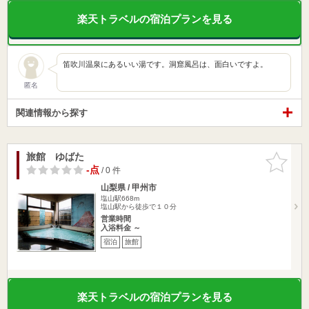
楽天トラベルの宿泊プランを見る
笛吹川温泉にあるいい湯です。洞窟風呂は、面白いですよ。
匿名
関連情報から探す
旅館 ゆばた
お気に入
りに追加
-点
/ 0 件
山梨県 / 甲州市
塩山駅668m
塩山駅から徒歩で１０分
営業時間
入浴料金 ～
宿泊
旅館
楽天トラベルの宿泊プランを見る