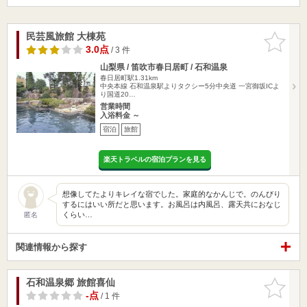
民芸風旅館 大棟苑
お気に入
りに追加
3.0点
/ 3 件
山梨県 / 笛吹市春日居町 / 石和温泉
春日居町駅1.31km
中央本線 石和温泉駅よりタクシー5分中央道 一宮御坂ICよ
り国道20…
営業時間
入浴料金 ～
宿泊
旅館
楽天トラベルの宿泊プランを見る
想像してたよりキレイな宿でした。家庭的なかんじで。のんびり
するにはいい所だと思います。お風呂は内風呂、露天共におなじ
くらい…
匿名
関連情報から探す
石和温泉郷 旅館喜仙
お気に入
りに追加
-点
/ 1 件