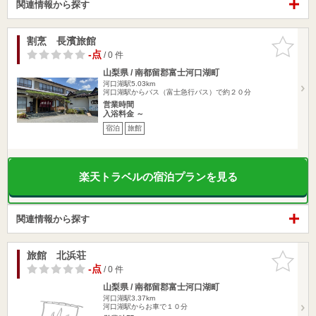
関連情報から探す
割烹 長濱旅館
お気に入
りに追加
-点
/ 0 件
山梨県 / 南都留郡富士河口湖町
河口湖駅5.03km
河口湖駅からバス（富士急行バス）で約２０分
営業時間
入浴料金 ～
宿泊
旅館
楽天トラベルの宿泊プランを見る
関連情報から探す
旅館 北浜荘
お気に入
りに追加
-点
/ 0 件
山梨県 / 南都留郡富士河口湖町
河口湖駅3.37km
河口湖駅からお車で１０分