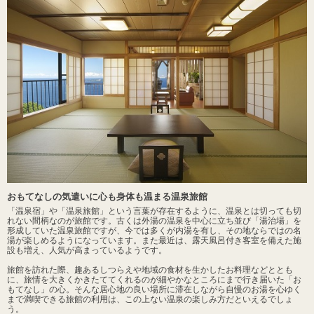
おもてなしの気遣いに心も身体も温まる温泉旅館
「温泉宿」や「温泉旅館」という言葉が存在するように、温泉とは切っても切
れない間柄なのが旅館です。古くは外湯の温泉を中心に立ち並び「湯治場」を
形成していた温泉旅館ですが、今では多くが内湯を有し、その地ならではの名
湯が楽しめるようになっています。また最近は、露天風呂付き客室を備えた施
設も増え、人気が高まっているようです。
旅館を訪れた際、趣あるしつらえや地域の食材を生かしたお料理などととも
に、旅情を大きくかきたててくれるのが細やかなところにまで行き届いた「お
もてなし」の心。そんな居心地の良い場所に滞在しながら自慢のお湯を心ゆく
まで満喫できる旅館の利用は、この上ない温泉の楽しみ方だといえるでしょ
う。