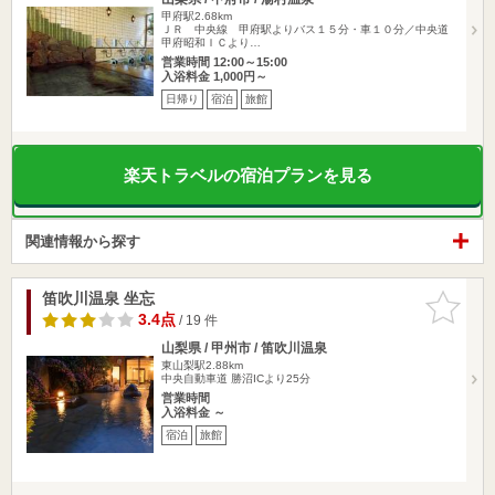
甲府駅2.68km
ＪＲ 中央線 甲府駅よりバス１５分・車１０分／中央道
甲府昭和ＩＣより…
営業時間 12:00～15:00
入浴料金 1,000円～
日帰り
宿泊
旅館
楽天トラベルの宿泊プランを見る
関連情報から探す
笛吹川温泉 坐忘
お気に入
りに追加
3.4点
/ 19 件
山梨県 / 甲州市 / 笛吹川温泉
東山梨駅2.88km
中央自動車道 勝沼ICより25分
営業時間
入浴料金 ～
宿泊
旅館