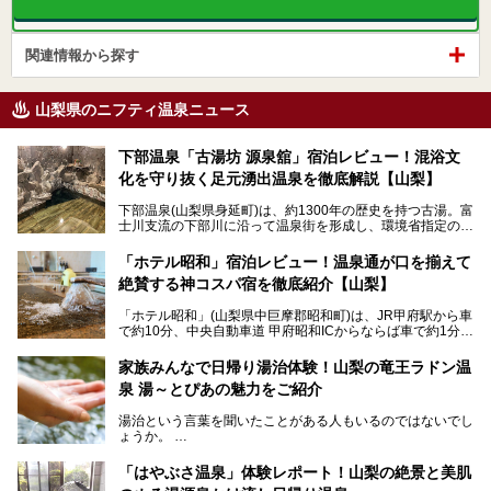
関連情報から探す
山梨県のニフティ温泉ニュース
下部温泉「古湯坊 源泉舘」宿泊レビュー！混浴文
化を守り抜く足元湧出温泉を徹底解説【山梨】
下部温泉(山梨県身延町)は、約1300年の歴史を持つ古湯。富
士川支流の下部川に沿って温泉街を形成し、環境省指定の国
民保養温泉地でもあります。
中でも「古湯坊 源泉舘」は、戦国時代に武田信玄公も療養
「ホテル昭和」宿泊レビュー！温泉通が口を揃えて
したと伝えられる名湯の宿。最大の特徴は、令和の現代にお
絶賛する神コスパ宿を徹底紹介【山梨】
いても混浴文化が守られ、老若男女の分け隔て一切無く温泉
入浴を楽しめる点。全国的に混浴温泉は年々少しずつ減少傾
「ホテル昭和」(山梨県中巨摩郡昭和町)は、JR甲府駅から車
向にありますが、「古湯坊 源泉舘」では本来あるべき混浴
で約10分、中央自動車道 甲府昭和ICからならば車で約1分の
の姿が保たれている点に注目すべきでしょう。
場所にあるビジネスホテル。2名1室で1名あたり4,000円台
から、一人泊でも6,000円台から宿泊可能です。
今回は足元湧出の混浴温泉である「かくし湯大岩風呂」をは
家族みんなで日帰り湯治体験！山梨の竜王ラドン温
じめ、湯治棟である「別館神泉」を中心に「古湯坊 源泉
泉 湯～とぴあの魅力をご紹介
しかし、最大の魅力は“温泉そのもの”でしょう。自家源泉を
舘」の全貌を徹底紹介します。
所有し、豪快に源泉かけ流しで提供。泡付きのある重曹泉系
湯治という言葉を聞いたことがある人もいるのではないでし
統の単純温泉は、入浴すると実にサッパリ爽快。日帰り入浴
ょうか。
不可なこともあり、全国の温泉ファンがこの温泉を求めて
「ホテル昭和」へ宿泊します。この価格帯のビジネスホテル
なかなか体験できない、湯治体験が日帰りでできる温浴施設
では循環濾過の沸かし湯が一般的ですが、ここは本物の極上
「はやぶさ温泉」体験レポート！山梨の絶景と美肌
が山梨にあります。
温泉。まさに価格破壊と言えるクオリティです。