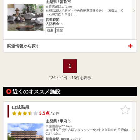
山梨県 / 笛吹市
春日居町駅1.71km
石和温泉駅／新宿（中央自動車道８０分）→宮御坂ＩＣ
（石和方面１０分）…
営業時間
入浴料金 ～
宿泊
旅館
関連情報から探す
1
13
件中 1件～13件を表示
近くのオススメ施設
山城温泉
お気に入
りに追加
3.5点
/ 2 件
山梨県 / 甲府市
甲斐住吉駅2.16km
JR身延線甲斐住吉駅よりタクシー5分中央自動車道 甲府南I
Cより10…
営業時間 18:00～22:00