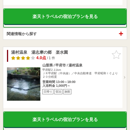
楽天トラベルの宿泊プランを見る
関連情報から探す
湯村温泉 湯志摩の郷 楽水園
お気に入
りに追加
4.0点
/ 1 件
山梨県 / 甲府市 / 湯村温泉
甲府駅2.11km
ＪＲ甲府駅（中央線）／中央自動車道 甲府昭和ＩＣより
２０分程度
営業時間 13:00～18:00
入浴料金 1,000円～
日帰り
宿泊
旅館
楽天トラベルの宿泊プランを見る