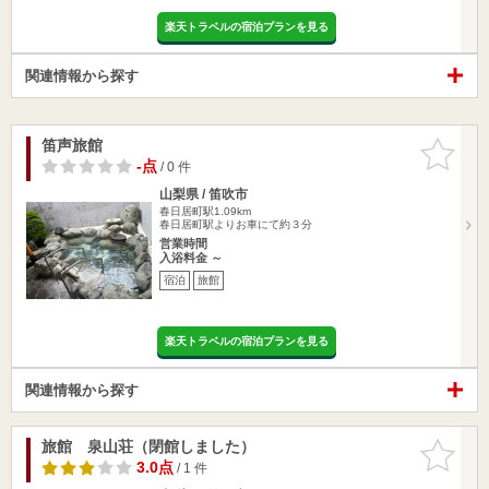
楽天トラベルの宿泊プランを見る
関連情報から探す
笛声旅館
お気に入
りに追加
-点
/ 0 件
山梨県 / 笛吹市
春日居町駅1.09km
春日居町駅よりお車にて約３分
営業時間
入浴料金 ～
宿泊
旅館
楽天トラベルの宿泊プランを見る
関連情報から探す
旅館 泉山荘（閉館しました）
お気に入
りに追加
3.0点
/ 1 件