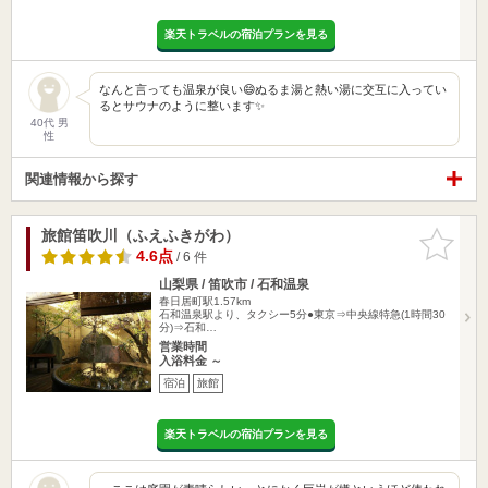
楽天トラベルの宿泊プランを見る
なんと言っても温泉が良い😄ぬるま湯と熱い湯に交互に入ってい
るとサウナのように整います✨
40代 男
性
関連情報から探す
旅館笛吹川（ふえふきがわ）
お気に入
りに追加
4.6点
/ 6 件
山梨県 / 笛吹市 / 石和温泉
春日居町駅1.57km
石和温泉駅より、タクシー5分●東京⇒中央線特急(1時間30
分)⇒石和…
営業時間
入浴料金 ～
宿泊
旅館
楽天トラベルの宿泊プランを見る