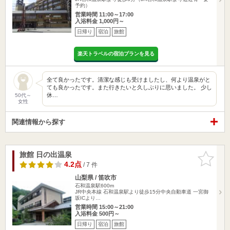
予約）
営業時間 11:00～17:00
入浴料金 1,000円～
日帰り
宿泊
旅館
楽天トラベルの宿泊プランを見る
全て良かったです。清潔な感じも受けましたし、何より温泉がと
ても良かったです。また行きたいと久しぶりに思いました。 少し
休…
50代～
女性
関連情報から探す
旅館 日の出温泉
お気に入
りに追加
4.2点
/ 7 件
山梨県 / 笛吹市
石和温泉駅600m
JR中央本線 石和温泉駅より徒歩15分中央自動車道 一宮御
坂ICより…
営業時間 15:00～21:00
入浴料金 500円～
日帰り
宿泊
旅館