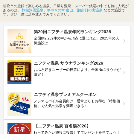
笛吹市の旅館で楽しめる温泉、日帰り温泉、スーパー銭湯の中でも特に人気が
あるのは、
旅館深雪温泉
、
華やぎの章 慶山
、
旅館 日の出温泉
などの施設で
す。ぜひ一度は足を運んでみてください。
第20回ニフティ温泉年間ランキング2025
全国約2.2万件の中から頂点に選ばれた、2025年の人
気施設は…
ニフティ温泉 サウナランキング2026
おふろ好きユーザーの投票により、全国No.1サウナが
決定！
ニフティ温泉プレミアムクーポン
ノジマモバイル会員向け 通常よりもお得な「特別価
格」で人気の温泉を満喫できる！
【ニフティ温泉 百名湯2026】
行ってみたい施設に投票してプレゼントを当てよう！