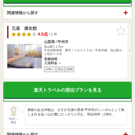
関連情報から探す
元湯 廣友館
お気に入
りに追加
4.0点
/ 1 件
山梨県 / 甲州市
塩山駅1.17km
中央自動車道 勝沼ＩＣから１５分／中央本線 塩山駅か
ら徒歩１５分
営業時間
入浴料金 ～
日帰り
宿泊
旅館
楽天トラベルの宿泊プランを見る
風格のある外観は、さすが元湯の貫禄 甲州市のシンボルとして親
しまれる塩ノ山の麓にひっそりと佇む、明治36年（1903…
50代～
男性
関連情報から探す