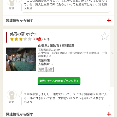
ここは庭園が素晴らしい。とにかく巨岩が嫌というほど使われ
ている。露天は巨岩の間にあるといっても過言ではない。貸切露
天風呂…
匿名
関連情報から探す
銘石の宿 かげつ
お気に入
りに追加
3.0点
/ 4 件
山梨県 / 笛吹市 / 石和温泉
石和温泉駅1.24km
JR中央線 石和温泉駅より徒歩約15分中央自動車道 一宮
御坂ICより…
営業時間
入浴料金 ～
宿泊
旅館
楽天トラベルの宿泊プランを見る
２回程宿泊しました。仲間で行って、ワイワイ混浴露天風呂に入
る。裸の付き合いですね。女性はバスタオルを巻いて入れます。
バスタ…
匿名
関連情報から探す