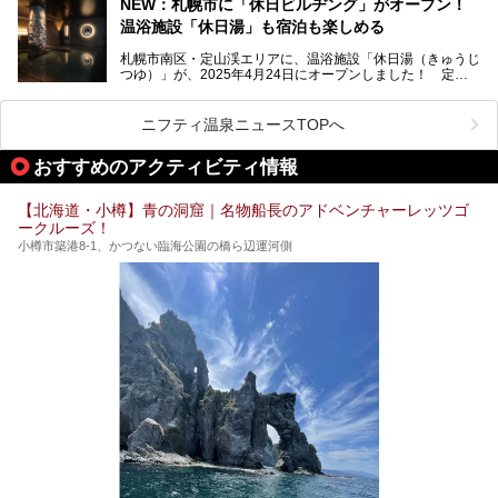
NEW：札幌市に「休日ビルヂング」がオープン！
残る閑静な温泉地です。
温浴施設「休日湯」も宿泊も楽しめる
今回、四半世紀以上に渡り全国の温泉を巡り続ける筆者が現
札幌市南区・定山渓エリアに、温浴施設「休日湯（きゅうじ
地体験し、カルルス温泉をご紹介。温泉地の概要や泉質解説
つゆ）」が、2025年4月24日にオープンしました！ 定山
をはじめ、日帰り入浴可能な全３施設の紹介・周辺観光・ア
渓の新たなランドマーク「休日ビルヂング」として誕生した
クセスまで徹底紹介します！
この施設は、温泉・サウナの「休日湯」・ラウンジの「THE
LOUNGE DAYOF」・グルメ「休日洋麺店」・ホテル「エク
ニフティ温泉ニュースTOPへ
スクラメーションホテル」で構成された、まさに大人の癒し
空間。
おすすめのアクティビティ情報
今回は、そんな「休日ビルヂング」の魅力を5つのポイント
からご紹介します。
【北海道・小樽】青の洞窟｜名物船長のアドベンチャーレッツゴ
ークルーズ！
小樽市築港8-1、かつない臨海公園の橋ら辺運河側