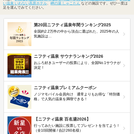
い温泉 いわない高原ホテル
、
岬の湯 しゃこたん
などの施設です。ぜひ一度は
足を運んでみてください。
第20回ニフティ温泉年間ランキング2025
全国約2.2万件の中から頂点に選ばれた、2025年の人
気施設は…
ニフティ温泉 サウナランキング2026
おふろ好きユーザーの投票により、全国No.1サウナが
決定！
ニフティ温泉プレミアムクーポン
ノジマモバイル会員向け 通常よりもお得な「特別価
格」で人気の温泉を満喫できる！
【ニフティ温泉 百名湯2026】
行ってみたい施設に投票してプレゼントを当てよう！
（全10回開催 / 合計260名様）