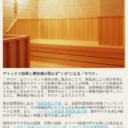
デトックス効果と爽快感が思わず"くせ"になる「サウナ」
「サウナ」はフィンランド発祥の蒸し風呂のことで、熱気浴により発汗作用と
新陳代謝を高めてデトックス効果が得られることが特徴。リラックス効果以外
にも、免疫力アップや、温度差刺激による副腎の強化、自律神経の調整効果な
どがあると言われています。普段汗をかくことが少なく新陳代謝が低下してい
る人に、爽快感が味わえる「サウナ」はオススメです。
東京都墨田区にある「
両国湯屋江戸遊
」は、温度90度前後の本格フィンランド
式ドライサウナ。その他施設内にたくさんのお休み処やWi-Fi完備のワークスペ
ースも充実。また、「
バーデと天然温泉 豊島園 庭の湯
」屋外サウナを含む4種
のサウナで心地よい刺激と発汗を楽しめます。
積丹のサウナ付きの温泉、日帰り温泉、スーパー銭湯の中でも特に人気がある
のは、
いわない温泉 おかえりなさい（旧 いわない円山温泉聖観湯）
、
いわな