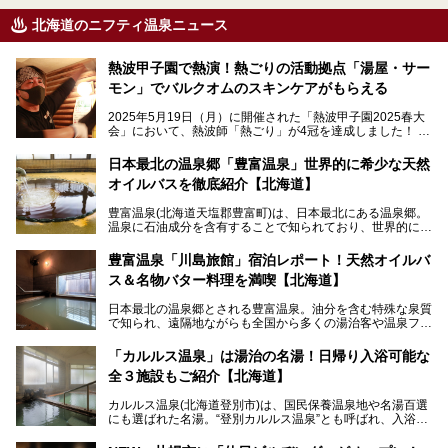
北海道のニフティ温泉ニュース
熱波甲子園で熱演！熱ごりの活動拠点「湯屋・サー
モン」でバルクオムのスキンケアがもらえる
2025年5月19日（月）に開催された「熱波甲子園2025春大
会」において、熱波師「熱ごり」が4冠を達成しました！
このたび、バルクオム賞の受賞を記念して、熱ごりさんの活
動拠点である北海道の銭湯「湯屋・サーモン」にて、メンズ
日本最北の温泉郷「豊富温泉」世界的に希少な天然
スキンケアブランド バルクオムの「ONE DAY KIT」を数量
オイルバスを徹底紹介【北海道】
限定でプレゼントいたします。
老若男女問わず、多くの方にご体験いただける製品ですの
豊富温泉(北海道天塩郡豊富町)は、日本最北にある温泉郷。
で、ぜひお試しください。※6月13日配布開始、なくなり次
温泉に石油成分を含有することで知られており、世界的にも
第終了
大変希少な泉質です。また、油分が乾癬やアトピー性皮膚炎
に特効があると言われ、遠隔地ながらも全国から湯治・療養
───
豊富温泉「川島旅館」宿泊レポート！天然オイルバ
目的で多くの人々が訪れます。
提供元：株式会社バルクオム【PR】
ス＆名物バター料理を満喫【北海道】
この記事は株式会社バルクオム商品のPR記事です。
今回、四半世紀以上に渡り全国の温泉を巡り続ける筆者が現
日本最北の温泉郷とされる豊富温泉。油分を含む特殊な泉質
地体験し、独自の視点で豊富温泉の“天然オイルバス”をレポ
で知られ、遠隔地ながらも全国から多くの湯治客や温泉ファ
ート。温泉地概要や日帰り入浴施設をはじめ、宿泊施設・ア
ンが訪れる地です。
クセスまで徹底紹介します！
「カルルス温泉」は湯治の名湯！日帰り入浴可能な
「川島旅館」は、豊富温泉の開湯当初から営業する老舗旅
全３施設もご紹介【北海道】
館。とりわけ温泉の良さと名物のバター料理に定評があり、
口コミの評判も非常に高い宿。今回は筆者自ら宿泊し、自慢
カルルス温泉(北海道登別市)は、国民保養温泉地や名湯百選
の温泉や料理をはじめ、パブリックスペース・客室など宿の
にも選ばれた名湯。“登別カルルス温泉”とも呼ばれ、入浴剤
全貌を徹底的にご紹介します！
としてその名を聞いたことがある方も多いでしょう。観光色
豊かな登別温泉とは対照的な存在で、今も湯治場的な要素が