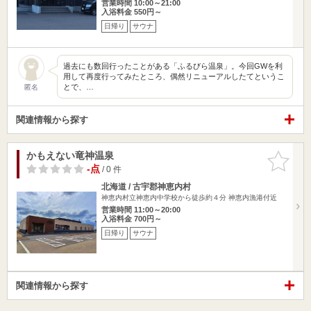
営業時間 10:00～21:00
入浴料金 550円～
日帰り
サウナ
過去にも数回行ったことがある「ふるびら温泉」。今回GWを利
用して再度行ってみたところ、偶然リニューアルしたてというこ
とで、…
匿名
関連情報から探す
かもえない竜神温泉
お気に入
りに追加
-点
/ 0 件
北海道 / 古宇郡神恵内村
神恵内村立神恵内中学校から徒歩約４分 神恵内漁港付近
営業時間 11:00～20:00
入浴料金 700円～
日帰り
サウナ
関連情報から探す