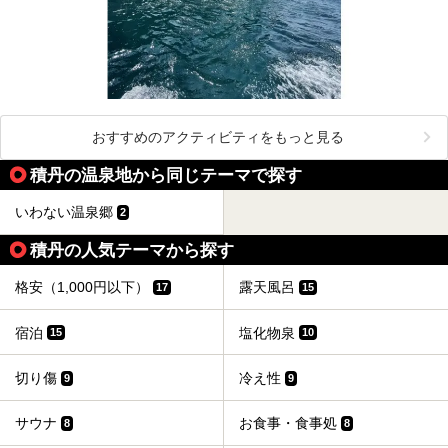
おすすめのアクティビティをもっと見る
積丹の温泉地から同じテーマで探す
いわない温泉郷
2
積丹の人気テーマから探す
格安（1,000円以下）
露天風呂
17
15
宿泊
塩化物泉
15
10
切り傷
冷え性
9
9
サウナ
お食事・食事処
8
8