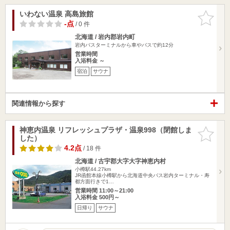
いわない温泉 高島旅館
お気に入
りに追加
-点
/ 0 件
北海道 / 岩内郡岩内町
岩内バスターミナルから車やバスで約12分
営業時間
入浴料金 ～
宿泊
サウナ
関連情報から探す
神恵内温泉 リフレッシュプラザ・温泉998（閉館しま
お気に入
した）
りに追加
4.2点
/ 18 件
北海道 / 古宇郡大字大字神恵内村
小樽駅44.27km
JR函館本線小樽駅から北海道中央バス岩内ターミナル・寿
都方面行きで1…
営業時間 11:00～21:00
入浴料金 500円～
日帰り
サウナ