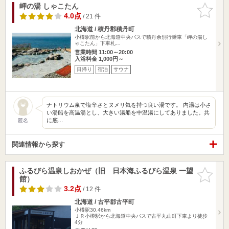
岬の湯 しゃこたん
お気に入
りに追加
4.0点
/ 21 件
北海道 / 積丹郡積丹町
小樽駅前から北海道中央バスで積丹余別行乗車「岬の湯し
ゃこたん」下車札…
営業時間 11:00～20:00
入浴料金 1,000円～
日帰り
宿泊
サウナ
ナトリウム泉で塩辛さとヌメリ気を持つ良い湯です。 内湯は小さ
い湯船を高温湯とし、大きい湯船を中温湯にしてありました。共
に底…
匿名
関連情報から探す
ふるびら温泉しおかぜ（旧 日本海ふるびら温泉 一望
お気に入
館）
りに追加
3.2点
/ 12 件
北海道 / 古平郡古平町
小樽駅30.46km
ＪＲ小樽駅から北海道中央バスで古平丸山町下車より徒歩
4分