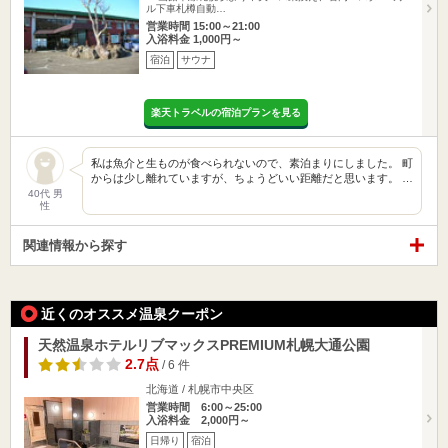
ル下車札樽自動…
営業時間 15:00～21:00
入浴料金 1,000円～
宿泊
サウナ
楽天トラベルの宿泊プランを見る
私は魚介と生ものが食べられないので、素泊まりにしました。 町
からは少し離れていますが、ちょうどいい距離だと思います。 …
40代 男
性
関連情報から探す
近くのオススメ温泉クーポン
天然温泉ホテルリブマックスPREMIUM札幌大通公園
2.7点
/ 6 件
北海道 / 札幌市中央区
営業時間 6:00～25:00
入浴料金 2,000円～
日帰り
宿泊