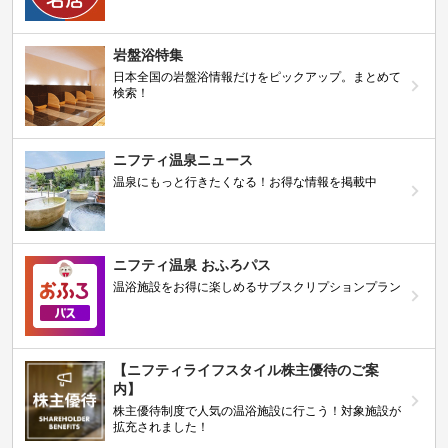
岩盤浴特集
日本全国の岩盤浴情報だけをピックアップ。まとめて
検索！
ニフティ温泉ニュース
温泉にもっと行きたくなる！お得な情報を掲載中
ニフティ温泉 おふろパス
温浴施設をお得に楽しめるサブスクリプションプラン
【ニフティライフスタイル株主優待のご案
内】
株主優待制度で人気の温浴施設に行こう！対象施設が
拡充されました！