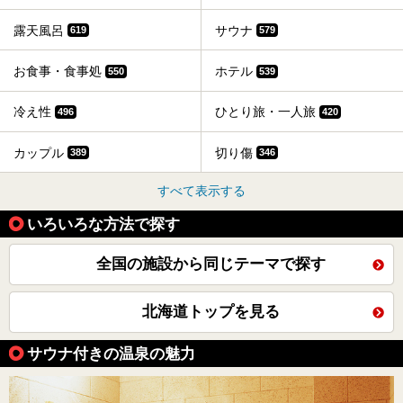
露天風呂
サウナ
619
579
お食事・食事処
ホテル
550
539
冷え性
ひとり旅・一人旅
496
420
カップル
切り傷
389
346
すべて表示する
いろいろな方法で探す
全国の施設から同じテーマで探す
北海道トップを見る
サウナ付きの温泉の魅力