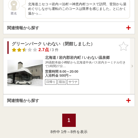
北海道ニセコ⇒岩内⇒泊村⇒神恵内村コースで訪問、登別から湯
めぐりしながら運転のこのコースは限界を感じました。とにかく
遠かっ…
匿名
関連情報から探す
グリーンパーク いわない（閉館しました）
お気に入
りに追加
2.7点
/ 3 件
北海道 / 岩内郡岩内町 / いわない温泉郷
JR函館本線小樽駅から北海道中央バス岩内ターミナル行き
で1時間27分…
営業時間 8:00～20:00
入浴料金 500円～
日帰り
宿泊
サウナ
関連情報から探す
1
8
件中 1件～8件を表示