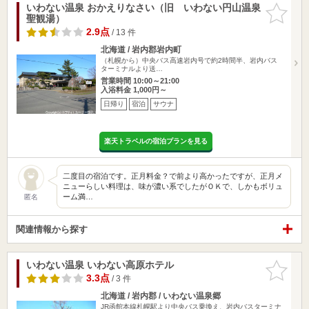
いわない温泉 おかえりなさい（旧 いわない円山温泉
お気に入
聖観湯）
りに追加
2.9点
/ 13 件
北海道 / 岩内郡岩内町
（札幌から）中央バス高速岩内号で約2時間半、岩内バス
ターミナルより送…
営業時間 10:00～21:00
入浴料金 1,000円～
日帰り
宿泊
サウナ
楽天トラベルの宿泊プランを見る
二度目の宿泊です。正月料金？で前より高かったですが、正月メ
ニューらしい料理は、味が濃い系でしたがＯＫで、しかもボリュ
ーム満…
匿名
関連情報から探す
いわない温泉 いわない高原ホテル
お気に入
りに追加
3.3点
/ 3 件
北海道 / 岩内郡 / いわない温泉郷
JR函館本線札幌駅より中央バス乗換え、岩内バスターミナ