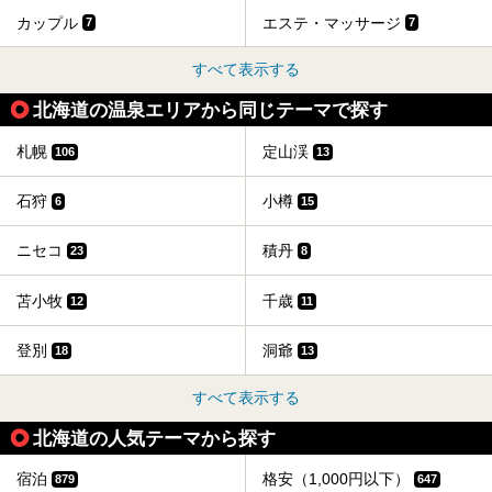
カップル
エステ・マッサージ
7
7
すべて表示する
北海道の温泉エリアから同じテーマで探す
札幌
定山渓
106
13
石狩
小樽
6
15
ニセコ
積丹
23
8
苫小牧
千歳
12
11
登別
洞爺
18
13
すべて表示する
北海道の人気テーマから探す
宿泊
格安（1,000円以下）
879
647