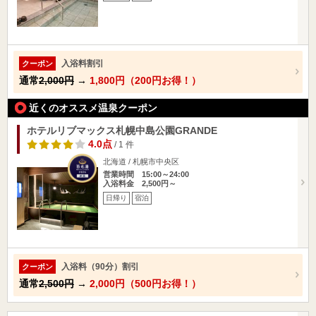
入浴料割引
クーポン
通常
2,000円
→
1,800円（200円お得！）
近くのオススメ温泉クーポン
ホテルリブマックス札幌中島公園GRANDE
4.0点
/ 1 件
北海道 / 札幌市中央区
営業時間 15:00～24:00
入浴料金 2,500円～
日帰り
宿泊
入浴料（90分）割引
クーポン
通常
2,500円
→
2,000円（500円お得！）