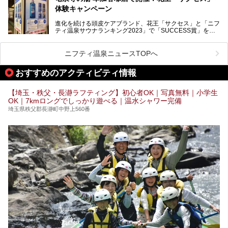
ーーー
体験キャンペーン
注目のボディウォッシュアイテム「８ｘ４ＭＥＮ 薬用ボデ
ィウォッシュ」と「ニフティ温泉年間ランキング2021」で
進化を続ける頭皮ケアブランド、花王「サクセス」と「ニフ
全国総合2位にランクインした人気温浴施設「竜泉寺の湯 草
ティ温泉サウナランキング2023」で「SUCCESS賞」を獲
加谷塚店」がコラボイベントを期間限定で開催中ということ
得した人気温浴施設「竜泉寺の湯 草加谷塚店」がコラボイ
で早速訪問！
ベントを開催。
気になるその内容をチェックしてきました！
ニフティ温泉ニュースTOPへ
早速訪問し、気になるその内容を取材してきました！
おすすめのアクティビティ情報
───
提供元：花王株式会社【PR】
この記事は花王株式会社商品のPRイベントレポート記事で
【埼玉・秩父・長瀞ラフティング】初心者OK｜写真無料｜小学生
す。
OK｜7kmロングでしっかり遊べる｜温水シャワー完備
埼玉県秩父郡長瀞町中野上560番