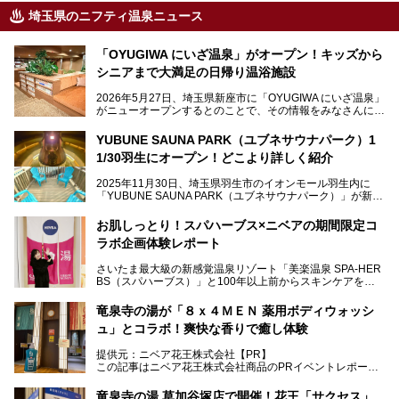
埼玉県のニフティ温泉ニュース
「OYUGIWA にいざ温泉」がオープン！キッズから
シニアまで大満足の日帰り温浴施設
2026年5月27日、埼玉県新座市に「OYUGIWA にいざ温泉」
がニューオープンするとのことで、その情報をみなさんにい
ち早くお伝えしようとひと足お先に取材訪問。
YUBUNE SAUNA PARK（ユブネサウナパーク）1
メインとなる黒湯の天然温泉や本格的なサウナをはじめ、4
1/30羽生にオープン！どこより詳しく紹介
種類のリラックスルームやお食事処、他施設とは一線を画す
キッズコーナーなど、施設の隅々までたっぷりとチェックし
2025年11月30日、埼玉県羽生市のイオンモール羽生内に
てきました！
「YUBUNE SAUNA PARK（ユブネサウナパーク）」が新規
オープン！
お肌しっとり！スパハーブス×ニベアの期間限定コ
今年の4月1日から楽久屋グループの一員となった「湯舞音
ラボ企画体験レポート
（ユブネ）」が新ブランド「YUBUNE SAUNA PARK」を立
ち上げました。
さいたま最大級の新感覚温泉リゾート「美楽温泉 SPA-HER
湯舞音らしいサウナにこだわった遊び心満点の"銭湯×屋外サ
BS（スパハーブス）」と100年以上前からスキンケアを考
ウナ"施設で、男女別のお風呂のほか、水着やサウナ着で楽
案してきた「ニベア」が、期間限定でコラボ企画を開催中。
しめる男女共用屋外サウナや飲食できるととのいスペースな
読者モデルやインスタグラマーとして活躍している、美容＆
ど、ユニークなポイントがいっぱい！
竜泉寺の湯が「８ｘ４ＭＥＮ 薬用ボディウォッシ
スパ大好きの畑瀬愛さんと取材してきました。
オープン前取材に行ってきましたので、早速どこより詳しく
ュ」とコラボ！爽快な香りで癒し体験
紹介しちゃいます！
───
提供元：ニベア花王株式会社【PR】
提供元：ニベア花王株式会社【PR】
この記事はニベア花王株式会社商品のPRイベントレポート
この記事はニベア花王株式会社商品のPRイベントレポート
記事です。
記事です。
竜泉寺の湯 草加谷塚店で開催！花王「サクセス」