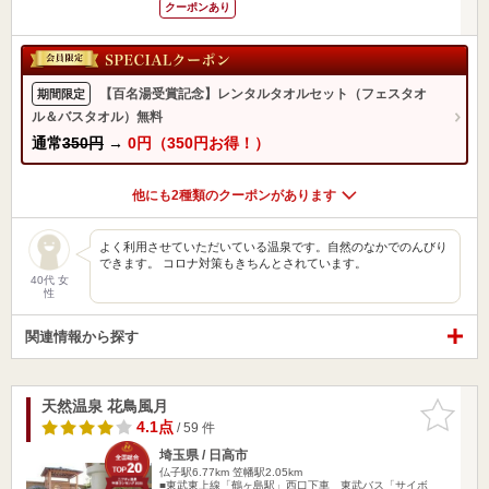
クーポンあり
【百名湯受賞記念】レンタルタオルセット（フェスタオ
期間限定
ル＆バスタオル）無料
通常
350円
→
0円（350円お得！）
他にも2種類のクーポンがあります
よく利用させていただいている温泉です。自然のなかでのんびり
できます。 コロナ対策もきちんとされています。
40代 女
性
関連情報から探す
天然温泉 花鳥風月
お気に入
りに追加
4.1点
/ 59 件
埼玉県 / 日高市
仏子駅6.77km
笠幡駅2.05km
■東武東上線「鶴ヶ島駅」西口下車 東武バス「サイボ