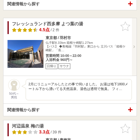
関連情報から探す
フレッシュランド西多摩 よつ葉の湯
お気に入
りに追加
4.5点
/ 2 件
東京都 / 羽村市
仏子駅8.33km
箱根ケ崎駅1.27km
【バス】 ◆青梅線『羽村駅』東口から 立川バス「箱根ケ
崎駅」「長…
営業時間 10:00～22:00
入浴料金 960円～
日帰り
サウナ
2月にリニューアルしたとの事で伺いました。 お湯は地下1800メ
ートル下から湧いてる天然温泉、湯色は透明で無臭。 フィ…
50代～
男性
関連情報から探す
河辺温泉 梅の湯
お気に入
りに追加
3.3点
/ 39 件
東京都 / 青梅市