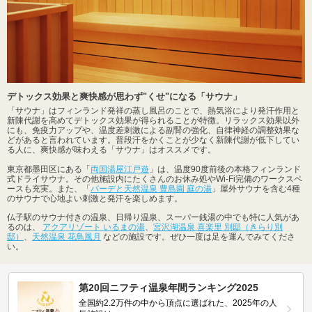
デトックス効果と爽快感が思わず"くせ"になる「サウナ」
「サウナ」はフィンランド発祥の蒸し風呂のことで、熱気浴により発汗作用と
新陳代謝を高めてデトックス効果が得られることが特徴。リラックス効果以外
にも、免疫力アップや、温度差刺激による副腎の強化、自律神経の調整効果な
どがあると言われています。普段汗をかくことが少なく新陳代謝が低下してい
る人に、爽快感が味わえる「サウナ」はオススメです。
東京都墨田区にある「
両国湯屋江戸遊
」は、温度90度前後の本格フィンランド
式ドライサウナ。その他施設内にたくさんのお休み処やWi-Fi完備のワークスペ
ースも充実。また、「
バーデと天然温泉 豊島園 庭の湯
」屋外サウナを含む4種
のサウナで心地よい刺激と発汗を楽しめます。
仏子駅のサウナ付きの温泉、日帰り温泉、スーパー銭湯の中でも特に人気があ
るのは、
アクアリゾート いるまの湯
、
宮沢湖温泉 喜楽里 別邸（きらり別
邸）
、
天然温泉 花鳥風月
などの施設です。ぜひ一度は足を運んでみてくださ
い。
第20回ニフティ温泉年間ランキング2025
全国約2.2万件の中から頂点に選ばれた、2025年の人