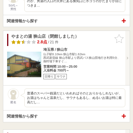
のが、男湯の入口の天井にある換気口にホコリのかたまりが目に
つきま…
50代～
男性
関連情報から探す
やまとの湯 狭山店（閉館しました）
お気に入
りに追加
2.8点
/ 21 件
埼玉県 / 狭山市
仏子駅6.10km
狭山市駅1.62km
西武新宿線 狭山市駅より西武バス狭山団地行き利用5分、
御狩場下車すぐ…
営業時間 10:00～25:00
入浴料金 700円～
日帰り
サウナ
普通のスーパー銭湯だといわれればそのとおりかもしれないが、
お湯はちゃんと温泉だし、サウナもあるし、ぬるいお湯は特に最
高だし…
匿名
関連情報から探す