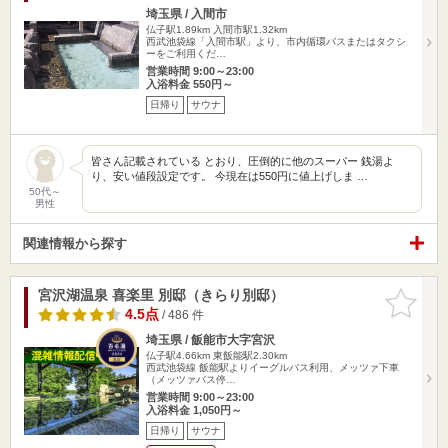
埼玉県 / 入間市
仏子駅1.89km
入間市駅1.32km
西武池袋線「入間市駅」より、市内循環バスまたはタクシ
ーをご利用くだ…
営業時間 9:00～23:00
入浴料金 550円～
日帰り
サウナ
皆さん記載されている とおり、圧倒的に他のスーパー 銭湯よ
り、安い値段設定です。 今現在は550円に値上げしま …
50代～
男性
関連情報から探す
宮沢湖温泉 喜楽里 別邸（きらり別邸）
お気に入
りに追加
4.5点
/ 486 件
埼玉県 / 飯能市大字宮沢
仏子駅4.66km
東飯能駅2.30km
西武池袋線 飯能駅よりイーグルバス利用、メッツァ下車
（メッツァバス停…
営業時間 9:00～23:00
入浴料金 1,050円～
日帰り
サウナ