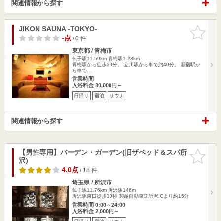
関連情報から探す
JIKON SAUNA -TOKYO-
お気に入
りに追加
-点
/ 0 件
東京都 / 青梅市
仏子駅11.59km
青梅駅1.28km
青梅駅から徒歩20分。 立川駅から車で約40分。 新宿駅か
ら車で…
営業時間
入浴料金 30,000円～
日帰り
宿泊
サウナ
関連情報から探す
【男性専用】バーデン・ガーデン(旧ザベッド＆スパ所
お気に入
沢)
りに追加
4.0点
/ 18 件
埼玉県 / 所沢市
仏子駅11.76km
所沢駅146m
所沢駅東口徒歩30秒 関越自動車道所沢ICより約15分
営業時間 0:00～24:00
入浴料金 2,000円～