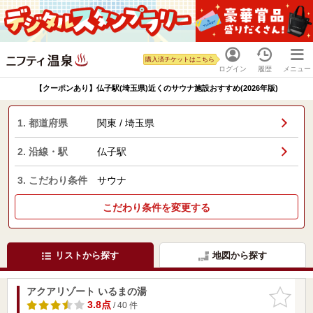
購入済チケットはこちら
ログイン
履歴
メニュー
【クーポンあり】仏子駅(埼玉県)近くのサウナ施設おすすめ(2026年版)
1. 都道府県
関東 / 埼玉県
2. 沿線・駅
仏子駅
3. こだわり条件
サウナ
こだわり条件を変更する
リストから探す
地図から探す
アクアリゾート いるまの湯
お気に入
りに追加
3.8点
/ 40 件