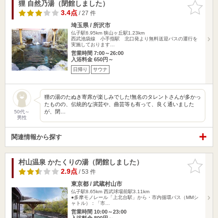
狸 自然乃湯（閉館しました）
お気に入
りに追加
3.4点
/ 27 件
埼玉県 / 所沢市
仏子駅6.95km
狭山ヶ丘駅1.23km
西武池袋線 小手指駅 北口発より無料送迎バスの運行を
実施しております…
営業時間 7:00～26:00
入浴料金 650円～
日帰り
サウナ
狸の湯のたぬき寄席が楽しみでした!無名のタレントさんが多かっ
たものの、伝統的な演芸や、曲芸等も有って、良く通いました
が、閉…
50代～
男性
関連情報から探す
村山温泉 かたくりの湯（閉館しました）
お気に入
りに追加
2.9点
/ 53 件
東京都 / 武蔵村山市
仏子駅8.65km
西武球場前駅3.11km
●多摩モノレール「上北台駅」から・市内循環バス（MMシ
ャトル）：「市…
営業時間 10:00～23:00
入浴料金 800円～