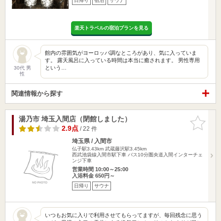
日帰り
宿泊
サウナ
楽天トラベルの宿泊プランを見る
館内の雰囲気がヨーロッパ調なところがあり、気に入っていま
す。 露天風呂に入っている時間は本当に癒されます。 男性専用
という…
30代 男
性
関連情報から探す
湯乃市 埼玉入間店（閉館しました）
お気に入
りに追加
2.9点
/ 22 件
埼玉県 / 入間市
仏子駅3.43km
武蔵藤沢駅3.45km
西武池袋線入間市駅下車 バス10分圏央道入間インターチェ
ンジ下車
営業時間 10:00～25:00
入浴料金 650円～
日帰り
サウナ
いつもお気に入りで利用させてもらってますが、毎回残念に思う