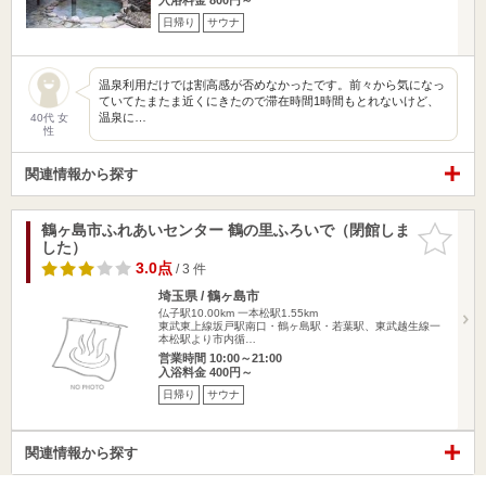
日帰り
サウナ
温泉利用だけでは割高感が否めなかったです。前々から気になっ
ていてたまたま近くにきたので滞在時間1時間もとれないけど、
温泉に…
40代 女
性
関連情報から探す
鶴ヶ島市ふれあいセンター 鶴の里ふろいで（閉館しま
お気に入
した）
りに追加
3.0点
/ 3 件
埼玉県 / 鶴ヶ島市
仏子駅10.00km
一本松駅1.55km
東武東上線坂戸駅南口・鶴ヶ島駅・若葉駅、東武越生線一
本松駅より市内循…
営業時間 10:00～21:00
入浴料金 400円～
日帰り
サウナ
関連情報から探す