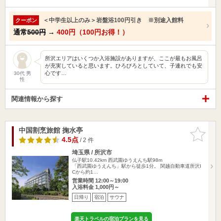
＜中学生以上のみ＞岩盤浴100円引き ※別途入館料
クーポン
通常
500円
→
400円（100円お得！）
所沢エリアはいくつか入浴施設がありますが、ここが最もお風呂
が充実していると思います。ひろびろとしていて、子連れでも安
心です…
30代 男
性
関連情報から探す
中国割烹旅館 掬水亭
お気に入
りに追加
4.5点
/ 2 件
埼玉県 / 所沢市
仏子駅10.42km
西武園ゆうえんち駅98m
「西武園ゆうえんち」駅から徒歩1分。 関越自動車道所沢I
Cから約1…
営業時間 12:00～19:00
入浴料金 1,000円～
日帰り
宿泊
サウナ
楽天トラベルの宿泊プランを見る