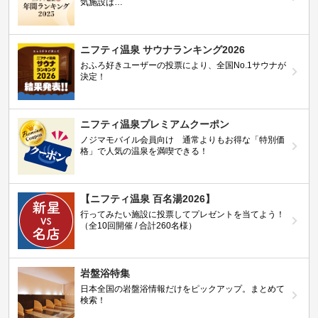
気施設は…
ニフティ温泉 サウナランキング2026
おふろ好きユーザーの投票により、全国No.1サウナが
決定！
ニフティ温泉プレミアムクーポン
ノジマモバイル会員向け 通常よりもお得な「特別価
格」で人気の温泉を満喫できる！
【ニフティ温泉 百名湯2026】
行ってみたい施設に投票してプレゼントを当てよう！
（全10回開催 / 合計260名様）
岩盤浴特集
日本全国の岩盤浴情報だけをピックアップ。まとめて
検索！