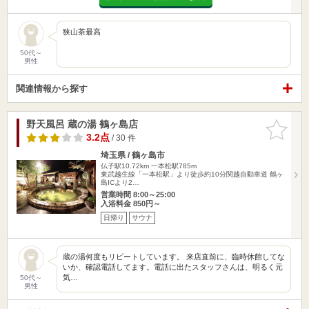
狭山茶最高
50代～
男性
関連情報から探す
野天風呂 蔵の湯 鶴ヶ島店
お気に入
りに追加
3.2点
/ 30 件
埼玉県 / 鶴ヶ島市
仏子駅10.72km
一本松駅785m
東武越生線「一本松駅」より徒歩約10分関越自動車道 鶴ヶ
島ICより2…
営業時間 8:00～25:00
入浴料金 850円～
日帰り
サウナ
蔵の湯何度もリピートしています。 来店直前に、臨時休館してな
いか、確認電話してます。電話に出たスタッフさんは、明るく元
気…
50代～
男性