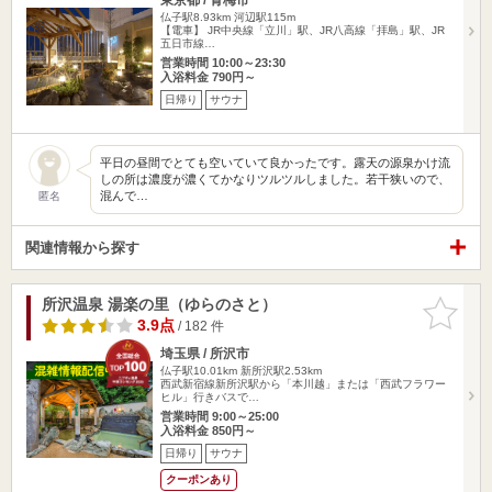
仏子駅8.93km
河辺駅115m
【電車】 JR中央線「立川」駅、JR八高線「拝島」駅、JR
五日市線…
営業時間 10:00～23:30
入浴料金 790円～
日帰り
サウナ
平日の昼間でとても空いていて良かったです。露天の源泉かけ流
しの所は濃度が濃くてかなりツルツルしました。若干狭いので、
混んで…
匿名
関連情報から探す
所沢温泉 湯楽の里（ゆらのさと）
お気に入
りに追加
3.9点
/ 182 件
埼玉県 / 所沢市
仏子駅10.01km
新所沢駅2.53km
西武新宿線新所沢駅から「本川越」または「西武フラワー
ヒル」行きバスで…
営業時間 9:00～25:00
入浴料金 850円～
日帰り
サウナ
クーポンあり