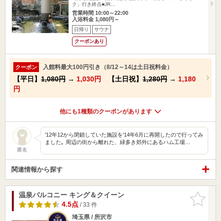
ク」行き終点■JR…
営業時間 10:00～22:00
入浴料金 1,080円～
日帰り
サウナ
クーポンあり
入館料最大100円引き（8/12～14は土日祝料金）
クーポン
【平日】
1,080円
→
1,030円
【土日祝】
1,280円
→
1,180
円
他にも1種類のクーポンがあります
'12年12から閉鎖していた施設を'14年6月に再開したので行ってみ
ました｡ 周辺の街から離れた、緑多き郊外にあるハム工場…
匿名
関連情報から探す
温泉バルコニー キング＆クイーン
お気に入
りに追加
4.5点
/ 33 件
埼玉県 / 所沢市