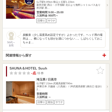
仏子駅6.95km
狭山ヶ丘駅1.22km
新所沢駅 西口・小手指駅 北口より無料シャトルバスあり
所沢駅 西…
営業時間 9:00～25:00
入浴料金 950円～
日帰り
サウナ
炭酸泉（少し温度高め設定ですが）よかったです。ヘッド用の場
所は…。横になっても頭がお湯につかない…。しばらくしておこ
ちゃま…
50代～
女性
関連情報から探す
SAUNA＆HOTEL Suuh
お気に入
りに追加
-点
/ 0 件
埼玉県 / 日高市
仏子駅7.21km
武蔵高萩駅790m
JR東日本 川越線（八高線） / JR武蔵高萩駅 (南出口 徒歩1
2…
営業時間
入浴料金 ～
日帰り
宿泊
サウナ