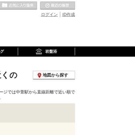
お気に入りの温泉
最近の履歴
ログイン
ID作成
グ
岩盤浴
近くの
地図から探す
ージでは中萱駅から直線距離で近い順で
。