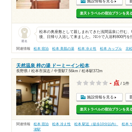
施設情報を見る
楽天トラベルの宿泊プランを見
松本の奥座敷として親しまれてきた浅間温泉に佇む、
後、日帰り入浴して来ました。ﾌﾛﾝﾄで入浴料800円
匿名
関連情報
松本 宿泊
松本 美肌の湯
松本 冷え性
松本 カップル
北
天然温泉 梓の湯 ドーミーイン松本
長野県 / 松本市深志 /
中萱駅7.56km
/
松本駅372m
- 点
/ 1件
施設情報を見る
楽天トラベルの宿泊プランを見
関連情報
松本 宿泊
松本 冷え性
松本 駅近（徒歩10分以内）
松本 
渚駅