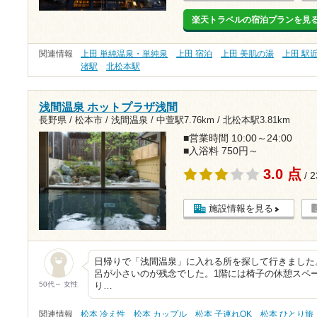
楽天トラベルの宿泊プランを見
関連情報
上田 単純温泉・単純泉
上田 宿泊
上田 美肌の湯
上田 駅
渚駅
北松本駅
浅間温泉 ホットプラザ浅間
長野県 / 松本市 / 浅間温泉 /
中萱駅7.76km
/
北松本駅3.81km
■営業時間 10:00～24:00
■入浴料 750円～
3.0 点
/ 
施設情報を見る
日帰りで「浅間温泉」に入れる所を探して行きました
呂が小さいのが残念でした。1階には椅子の休憩スペ
50代～ 女性
り…
関連情報
松本 冷え性
松本 カップル
松本 子連れOK
松本 ひとり旅