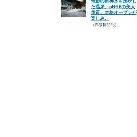
奇跡の御神水を沸かし
た温泉。pH9.6の美人
泉質。本格オープンが
楽しみ。
（温泉探訪記）