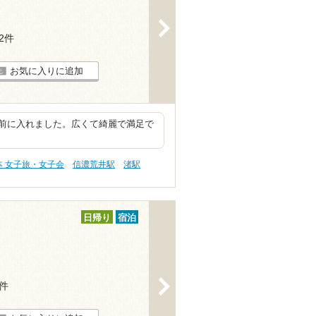
>
32件
お気に入りに追加
前に入れました。広くて綺麗で満足で
本 女子旅・女子会
信濃荒井駅
渚駅
日帰り
宿泊
>
5件