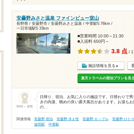
安曇野みさと温泉 ファインビュー室山
長野県 / 安曇野市 / 安曇野みさと温泉 /
中萱駅5.76km
/
一日市場駅5.33km
■営業時間 10:00～21:30
■入浴料 650円～
3.8 点
/ 
施設情報を見る
楽天トラベルの宿泊プランを見
日帰り、宿泊、お気に入りの施設です。日替わりで男
きの内湯、眺めの良い露天風呂があります。お湯もお
50代～ 女性
の…
関連情報
安曇野 宿泊
安曇野 冷え性
安曇野 カップル
安曇野 ひと
波田駅
中萱駅