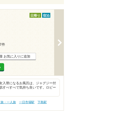
日帰り
宿泊
>
17件
お気に入りに追加
る
女入替になるお風呂は、ジャグジー付
肌すべすべで気持ち良いです。ロビー
り旅・一人旅
一日市場駅
下島駅