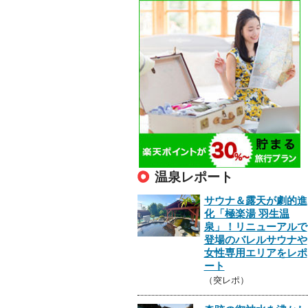
温泉レポート
サウナ＆露天が劇的進
化「極楽湯 羽生温
泉」！リニューアルで
登場のバレルサウナや
女性専用エリアをレポ
ート
（突レポ）