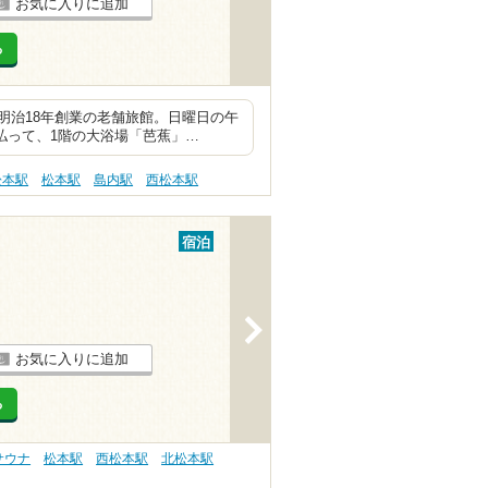
お気に入りに追加
る
明治18年創業の老舗旅館。日曜日の午
を払って、1階の大浴場「芭蕉」…
松本駅
松本駅
島内駅
西松本駅
宿泊
>
お気に入りに追加
る
サウナ
松本駅
西松本駅
北松本駅