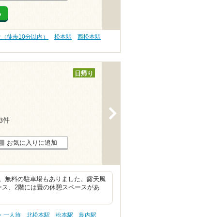
る
近（徒歩10分以内）
松本駅
西松本駅
日帰り
>
23件
お気に入りに追加
。無料の駐車場もありました。露天風
ース、2階には畳の休憩スペースがあ
・一人旅
北松本駅
松本駅
島内駅