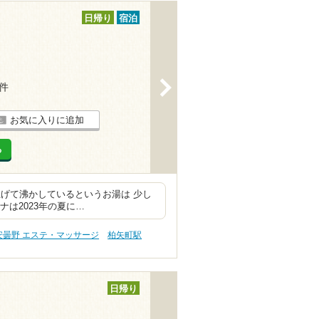
日帰り
宿泊
>
2件
お気に入りに追加
る
げて沸かしているというお湯は 少し
ナは2023年の夏に…
安曇野 エステ・マッサージ
柏矢町駅
日帰り