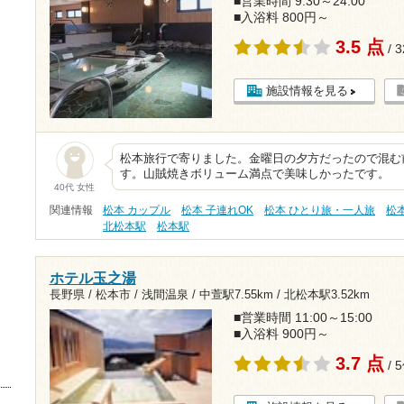
■営業時間 9:30～24:00
■入浴料 800円～
3.5 点
/ 
施設情報を見る
松本旅行で寄りました。金曜日の夕方だったので混む
す。山賊焼きボリューム満点で美味しかったです。
40代 女性
関連情報
松本 カップル
松本 子連れOK
松本 ひとり旅・一人旅
松
北松本駅
松本駅
ホテル玉之湯
長野県 / 松本市 / 浅間温泉 /
中萱駅7.55km
/
北松本駅3.52km
■営業時間 11:00～15:00
■入浴料 900円～
3.7 点
/ 