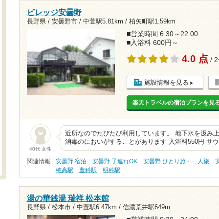
ビレッジ安曇野
長野県 / 安曇野市 /
中萱駅5.81km
/
柏矢町駅1.59km
■営業時間 6:30～22:00
■入浴料 600円～
4.0 点
/ 
施設情報を見る
楽天トラベルの宿泊プランを見
近所なのでたびたび利用しています。 地下水を汲み上
消毒のにおいがすることがあります 入浴料550円 サウ
40代 女性
関連情報
安曇野 宿泊
安曇野 子連れOK
安曇野 ひとり旅・一人旅
穂高駅
豊科駅
明科駅
湯の華銭湯 瑞祥 松本館
長野県 / 松本市 /
中萱駅6.47km
/
信濃荒井駅649m