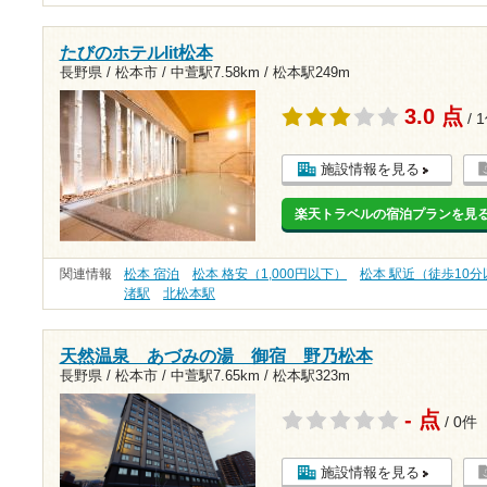
たびのホテルlit松本
長野県 / 松本市 /
中萱駅7.58km
/
松本駅249m
3.0 点
/ 
施設情報を見る
楽天トラベルの宿泊プランを見
関連情報
松本 宿泊
松本 格安（1,000円以下）
松本 駅近（徒歩10
渚駅
北松本駅
天然温泉 あづみの湯 御宿 野乃松本
長野県 / 松本市 /
中萱駅7.65km
/
松本駅323m
- 点
/ 0件
施設情報を見る