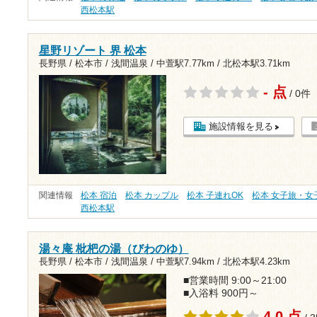
西松本駅
星野リゾート 界 松本
長野県 / 松本市 / 浅間温泉 /
中萱駅7.77km
/
北松本駅3.71km
- 点
/ 0件
施設情報を見る
関連情報
松本 宿泊
松本 カップル
松本 子連れOK
松本 女子旅・女
西松本駅
湯々庵 枇杷の湯（びわのゆ）
長野県 / 松本市 / 浅間温泉 /
中萱駅7.94km
/
北松本駅4.23km
■営業時間 9:00～21:00
■入浴料 900円～
4.0 点