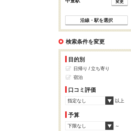
中萱駅
変更
沿線・駅を選択
検索条件を変更
目的別
日帰り / 立ち寄り
宿泊
口コミ評価
指定なし
以上
予算
下限なし
～