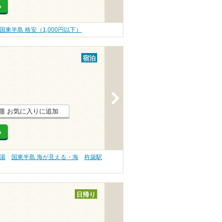
る
国東半島 格安（1,000円以下）
宿泊
>
お気に入りに追加
る
の湯
国東半島 海が見える・海
杵築駅
日帰り