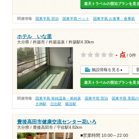
楽天トラベルの宿泊プランを見
関連情報
国東半島 宿泊
国東半島 ペット
国東半島 お食事・食事処
ホテル いな里
大分県 / 杵築市 / 杵築温泉 /
杵築駅4.30km
- 点
/ 0件
施設情報を見る
楽天トラベルの宿泊プランを見
関連情報
国東半島 単純温泉・単純泉
国東半島 宿泊
国東半島 美肌
大神駅
日出駅
暘谷駅
豊後高田市健康交流センター花いろ
大分県 / 豊後高田市 /
宇佐駅4.82km
■営業時間 10:00～22:00