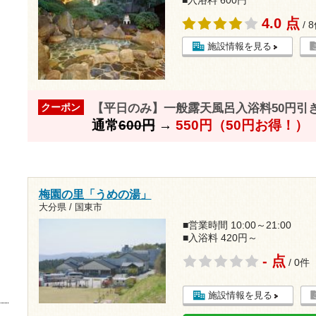
■入浴料 600円
4.0 点
/ 
施設情報を見る
【平日のみ】一般露天風呂入浴料50円引
クーポン
通常
600円
→
550円（50円お得！）
梅園の里「うめの湯」
大分県 / 国東市
■営業時間 10:00～21:00
■入浴料 420円～
- 点
/ 0件
施設情報を見る