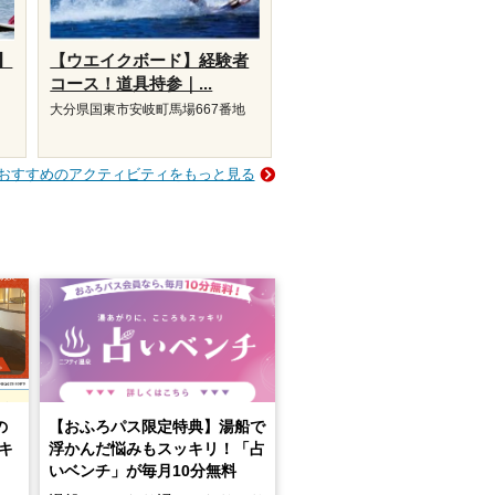
】
【ウエイクボード】経験者
コース！道具持参｜...
地
大分県国東市安岐町馬場667番地
おすすめのアクティビティをもっと見る
の
【おふろパス限定特典】湯船で
キ
浮かんだ悩みもスッキリ！「占
いベンチ」が毎月10分無料