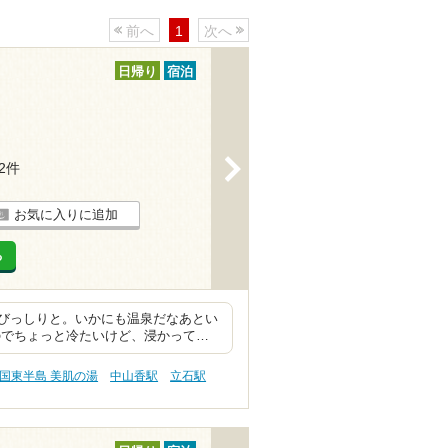
前へ
1
次へ
日帰り
宿泊
>
12件
お気に入りに追加
る
びっしりと。いかにも温泉だなあとい
のでちょっと冷たいけど、浸かって…
国東半島 美肌の湯
中山香駅
立石駅