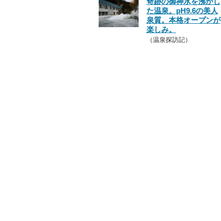
奇跡の御神水を沸かし
た温泉。pH9.6の美人
泉質。本格オープンが
楽しみ。
（温泉探訪記）