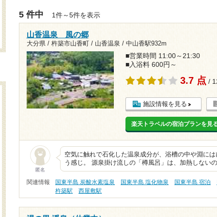
5 件中
1件～5件を表示
山香温泉 風の郷
大分県 / 杵築市山香町 / 山香温泉 /
中山香駅932m
■営業時間 11:00～21:30
■入浴料 600円～
3.7 点
/ 
施設情報を見る
楽天トラベルの宿泊プランを見
空気に触れで石化した温泉成分が、浴槽の中や淵には
う感じ。 源泉掛け流しの「樽風呂」は、加熱しない
匿名
関連情報
国東半島 炭酸水素塩泉
国東半島 塩化物泉
国東半島 宿泊
杵築駅
西屋敷駅