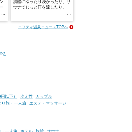
ン
湯船にゆったり浸かったり、サ
ロー
ウナでじっと汗を流したり。
る
名
e-
ニフティ温泉ニュースTOPへ
い
そんな「一人でぼんやり過ごす
時間」、ふだん後回しにしてい
た「これからのこと」や「ちょ
っとした悩み」が、頭に浮かん
でくることはありませんか？
宇佐
お風呂でリラックスしているか
らこそ向き合える、大切な自分
の本音。
00円以下）
冷え性
カップル
そんな心のつぶやきを、湯あが
りの温まった心のまま相談でき
とり旅・一人旅
エステ・マッサージ
たら素敵ですよね。
ニフティ温泉の「占いベンチ」
旅・一人旅
ホテル
旅館
サウナ