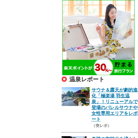
温泉レポート
サウナ＆露天が劇的進
化「極楽湯 羽生温
泉」！リニューアルで
登場のバレルサウナや
女性専用エリアをレポ
ート
（突レポ）