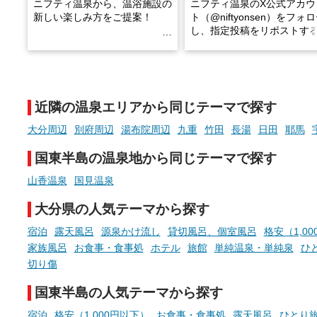
ニフティ温泉から、温浴施設の
ニフティ温泉のX公式アカウ
新しい楽しみ方をご提案！
ト（@niftyonsen）をフォ
し、指定投稿をリポストす
温泉で体を癒したあとに、占い
と、抽選で各回26（ふろ）
でこころもスッキリ──そんな
様（合計260名様）に選べる
新体験が楽しめる「占いベン
GIFT500円分をプレゼント
チ」を展開中♨
たします。
近隣の温泉エリアから同じテーマで探す
手相やタロットなど気軽に楽し
める占いで、“ととのう”おふろ
大分周辺
別府周辺
湯布院周辺
九重
竹田
長湯
日田
耶馬
時間を、もっと特別に。
国東半島の温泉地から同じテーマで探す
山香温泉
国見温泉
大分県の人気テーマから探す
宿泊
露天風呂
源泉かけ流し
貸切風呂、個室風呂
格安（1,0
家族風呂
お食事・食事処
ホテル
旅館
単純温泉・単純泉
ひ
切り傷
国東半島の人気テーマから探す
宿泊
格安（1,000円以下）
お食事・食事処
露天風呂
ひとり