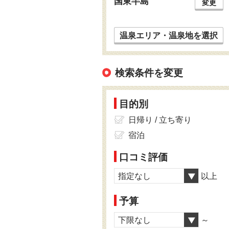
国東半島
変更
温泉エリア・温泉地を選択
検索条件を変更
目的別
日帰り / 立ち寄り
宿泊
口コミ評価
指定なし
以上
予算
下限なし
～