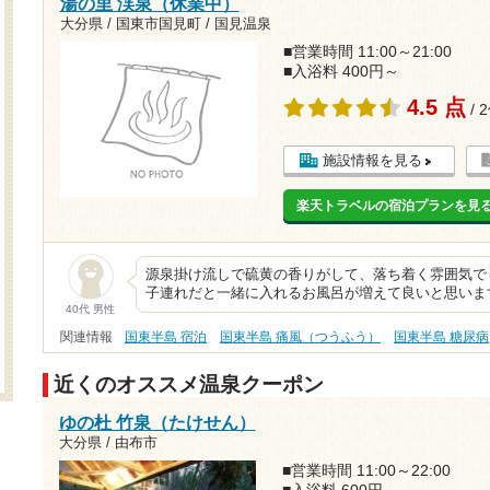
湯の里 渓泉（休業中）
大分県 / 国東市国見町 / 国見温泉
■営業時間 11:00～21:00
■入浴料 400円～
4.5 点
/ 
施設情報を見る
楽天トラベルの宿泊プランを見
源泉掛け流しで硫黄の香りがして、落ち着く雰囲気で
子連れだと一緒に入れるお風呂が増えて良いと思いま
40代 男性
関連情報
国東半島 宿泊
国東半島 痛風（つうふう）
国東半島 糖尿病
近くのオススメ温泉クーポン
ゆの杜 竹泉（たけせん）
大分県 / 由布市
■営業時間 11:00～22:00