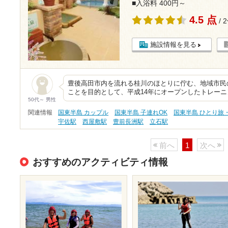
■入浴料 400円～
4.5 点
/ 
施設情報を見る
豊後高田市内を流れる桂川のほとりに佇む、地域市民
ことを目的として、平成14年にオープンしたトレー
50代～ 男性
関連情報
国東半島 カップル
国東半島 子連れOK
国東半島 ひとり旅
宇佐駅
西屋敷駅
豊前長洲駅
立石駅
前へ
1
次へ
おすすめのアクティビティ情報