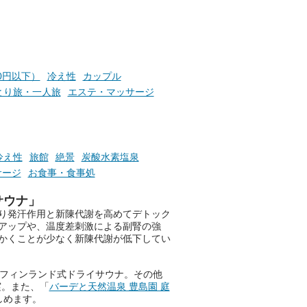
っとした悩み」が、頭に浮かん
でくることはありませんか？
お風呂でリラックスしているか
00円以下）
冷え性
カップル
らこそ向き合える、大切な自分
とり旅・一人旅
エステ・マッサージ
の本音。
そんな心のつぶやきを、湯あが
りの温まった心のまま相談でき
たら素敵ですよね。
冷え性
旅館
絶景
炭酸水素塩泉
サージ
お食事・食事処
サウナ」
ニフティ温泉の「占いベンチ」
り発汗作用と新陳代謝を高めてデトック
は、そんなあなたの心のつぶや
アップや、温度差刺激による副腎の強
きをプロの占い師に相談するこ
かくことが少なく新陳代謝が低下してい
とができるサービスです。
格フィンランド式ドライサウナ。その他
実。また、「
バーデと天然温泉 豊島園 庭
おふろパス会員様なら、この特
しめます。