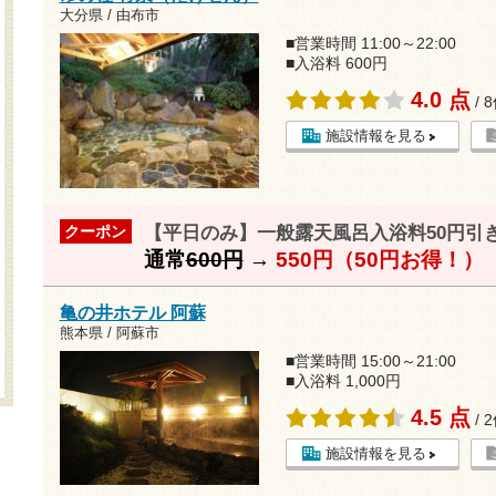
大分県 / 由布市
■営業時間 11:00～22:00
■入浴料 600円
4.0 点
/ 
施設情報を見る
【平日のみ】一般露天風呂入浴料50円引
クーポン
通常
600円
→
550円（50円お得！）
亀の井ホテル 阿蘇
熊本県 / 阿蘇市
■営業時間 15:00～21:00
■入浴料 1,000円
4.5 点
/ 
施設情報を見る