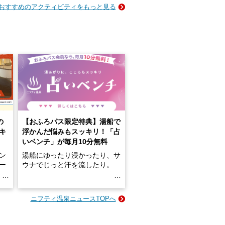
おすすめのアクティビティをもっと見る
の
【おふろパス限定特典】湯船で
キ
浮かんだ悩みもスッキリ！「占
いベンチ」が毎月10分無料
ン
湯船にゆったり浸かったり、サ
ロー
ウナでじっと汗を流したり。
る
名
e-
ニフティ温泉ニュースTOPへ
い
そんな「一人でぼんやり過ごす
時間」、ふだん後回しにしてい
た「これからのこと」や「ちょ