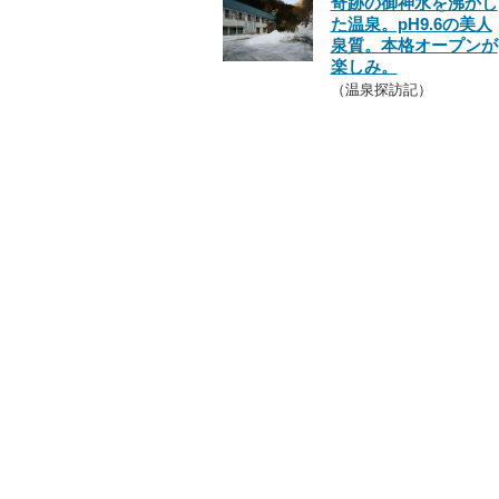
奇跡の御神水を沸かし
た温泉。pH9.6の美人
泉質。本格オープンが
楽しみ。
（温泉探訪記）