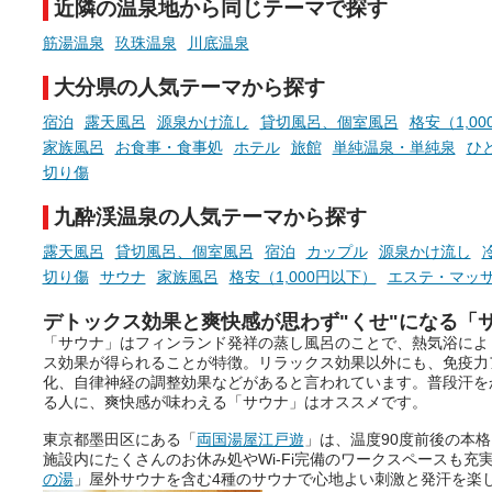
近隣の温泉地から同じテーマで探す
手相やタロットなど気軽に楽し
める占いで、“ととのう”おふろ
筋湯温泉
玖珠温泉
川底温泉
時間を、もっと特別に。
大分県の人気テーマから探す
宿泊
露天風呂
源泉かけ流し
貸切風呂、個室風呂
格安（1,0
家族風呂
お食事・食事処
ホテル
旅館
単純温泉・単純泉
ひ
切り傷
九酔渓温泉の人気テーマから探す
露天風呂
貸切風呂、個室風呂
宿泊
カップル
源泉かけ流し
切り傷
サウナ
家族風呂
格安（1,000円以下）
エステ・マッ
デトックス効果と爽快感が思わず"くせ"になる「
「サウナ」はフィンランド発祥の蒸し風呂のことで、熱気浴によ
ス効果が得られることが特徴。リラックス効果以外にも、免疫力
化、自律神経の調整効果などがあると言われています。普段汗を
る人に、爽快感が味わえる「サウナ」はオススメです。
東京都墨田区にある「
両国湯屋江戸遊
」は、温度90度前後の本
施設内にたくさんのお休み処やWi-Fi完備のワークスペースも充
の湯
」屋外サウナを含む4種のサウナで心地よい刺激と発汗を楽