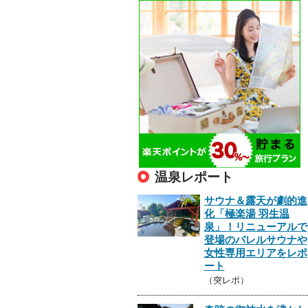
温泉レポート
サウナ＆露天が劇的進
化「極楽湯 羽生温
泉」！リニューアルで
登場のバレルサウナや
女性専用エリアをレポ
ート
（突レポ）