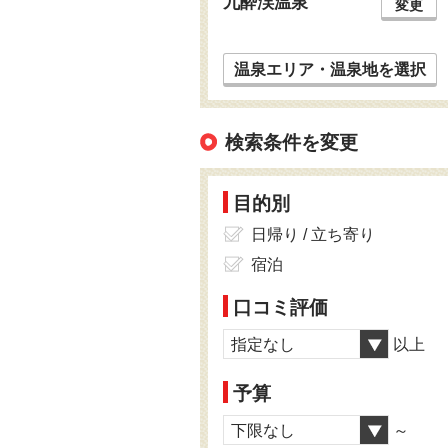
九酔渓温泉
変更
温泉エリア・温泉地を選択
検索条件を変更
目的別
日帰り / 立ち寄り
宿泊
口コミ評価
指定なし
以上
予算
下限なし
～