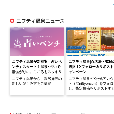
ニフティ温泉ニュース
ニフティ温泉が新提案「占いベ
ニフティ温泉|百名湯・究極
ンチ」スタート！温泉×占いで
選択！Xフォロー＆リポスト
湯あがりに、こころもスッキリ
ャンペーン
ニフティ温泉から、温浴施設の
ニフティ温泉のX公式アカウ
新しい楽しみ方をご提案！
ト（@niftyonsen）をフォ
し、指定投稿をリポストす
温泉で体を癒したあとに、占い
と、抽選で各回26（ふろ）
でこころもスッキリ──そんな
様（合計260名様）に選べる
新体験が楽しめる「占いベン
GIFT500円分をプレゼント
チ」を展開中♨
たします。