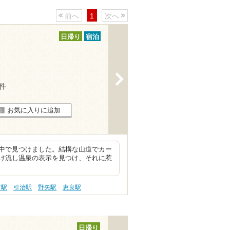
前へ
1
次へ
日帰り
宿泊
>
6件
お気に入りに追加
中で見つけました。結構な山道でカー
け流し温泉の表示を見つけ、それに惹
村駅
引治駅
野矢駅
恵良駅
日帰り