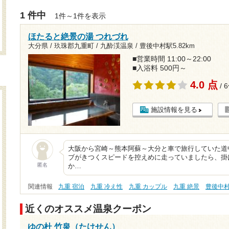
1 件中
1件～1件を表示
ほたると絶景の湯 つれづれ
大分県 / 玖珠郡九重町 / 九酔渓温泉 /
豊後中村駅5.82km
■営業時間 11:00～22:00
■入浴料 500円～
4.0 点
/ 
施設情報を見る
大阪から宮崎～熊本阿蘇～大分と車で旅行していた道
ブがきつくスピードを控えめに走っていましたら、掛
匿名
か…
関連情報
九重 宿泊
九重 冷え性
九重 カップル
九重 絶景
豊後中
近くのオススメ温泉クーポン
ゆの杜 竹泉（たけせん）