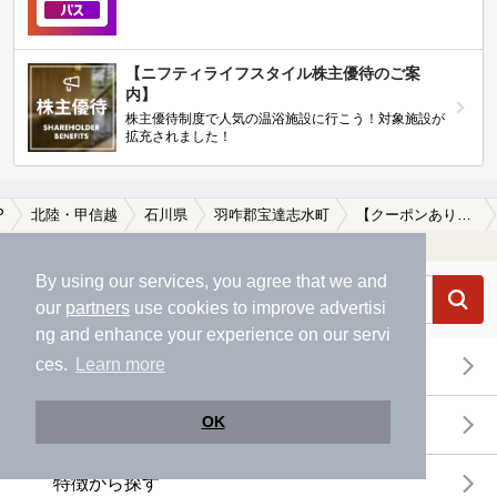
【ニフティライフスタイル株主優待のご案
内】
株主優待制度で人気の温浴施設に行こう！対象施設が
拡充されました！
P
北陸・甲信越
石川県
羽咋郡宝達志水町
【クーポンあり】羽咋郡宝達志水町のサウナ施設おすすめ(2026年版)
温浴施設を探す
By using our services, you agree that we and
our
partners
use cookies to improve advertisi
ng and enhance your experience on our servi
ces.
Learn more
エリアから探す
OK
地図から探す
特徴から探す