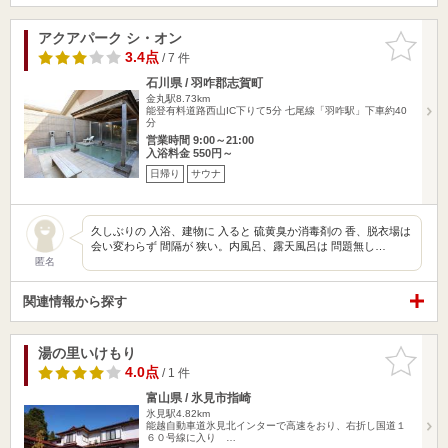
アクアパーク シ・オン
お気に入
りに追加
3.4点
/ 7 件
石川県 / 羽咋郡志賀町
金丸駅8.73km
能登有料道路西山IC下りて5分 七尾線「羽咋駅」下車約40
分
営業時間 9:00～21:00
入浴料金 550円～
日帰り
サウナ
久しぶりの 入浴、建物に 入ると 硫黄臭か消毒剤の 香、脱衣場は
会い変わらず 間隔が 狭い。内風呂、露天風呂は 問題無し…
匿名
関連情報から探す
湯の里いけもり
お気に入
りに追加
4.0点
/ 1 件
富山県 / 氷見市指崎
氷見駅4.82km
能越自動車道氷見北インターで高速をおり、右折し国道１
６０号線に入り …