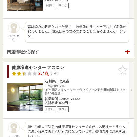
日帰り
サウナ
昔馴染みの銭湯といった感じ。 数年前にリニューアルして名前が
変わりました。 施設はやや古めであることは否めませんが、ジャ
グ…
30代 男
性
関連情報から探す
健康増進センター アスロン
お気に入
りに追加
2.7点
/ 5 件
石川県 / 七尾市
田鶴浜駅1.21km
JR七尾駅よりタクシーで約15分／のと鉄道田鶴浜駅より徒
歩10分能越…
営業時間 10:00～21:00
入浴料金 600円～
日帰り
サウナ
厚生労働大臣認定の健康増進センターですが、温泉はナトリウム
の濃い良泉で侮れないものになっています。建物の外に源泉を流
してい…
～10代