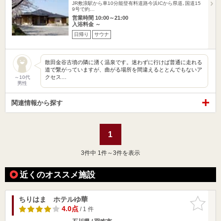
JR敷浪駅から車10分能登有料道路今浜ICから県道､国道15
9号で約…
営業時間 10:00～21:00
入浴料金 ～
日帰り
サウナ
散田金谷古墳の隣に湧く温泉です。迷わずに行けば普通に走れる
道で繋がっていますが、曲がる場所を間違えるととんでもないア
クセス…
～10代
男性
関連情報から探す
1
3
件中 1件～3件を表示
近くのオススメ施設
ちりはま ホテルゆ華
お気に入
りに追加
4.0点
/ 1 件