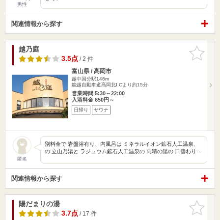
男性
関連情報から探す
越乃庭
お気に入
りに追加
3.5点
/ 2 件
富山県 / 高岡市
越中国分駅146m
能越自動車道高岡北I.Cより約15分
営業時間 5:30～22:00
入浴料金 650円～
日帰り
サウナ
別料金で 岩盤浴有り、内風呂は ミネラルイオン鉱石人工温泉、
の 立山乃湯と ラジュウム鉱石人工温泉の 雨晴の湯の 日替わり…
匿名
関連情報から探す
陽だまりの湯
お気に入
りに追加
3.7点
/ 17 件