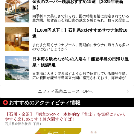
金沢のスーパー銭湯おすすめ15選 【2025年最新
いやでもね、暑いし汗や砂埃でドロドロになるしうるさくて
───
版】
夜は寝られないし、若い時はそういうのが良かったんですけ
提供元：大江戸温泉物語ホテルズ＆リゾーツ株式会社【P
どね。かつての千代の富士なみに体力の限界を感じてる昨
R】
四季折々の美しさで知られ、国の特別名勝に指定されている
今、もうちょっと気楽なフェスはないかな、と探してたらあ
この記事は大江戸温泉物語 あわづグランドホテルのPR記事
兼六園。加賀百万石前田家の威光を感じられ、数々の歴史的
りましたよ！
です。
な建造物がある金沢城公園など、名所旧跡が多い金沢エリ
ア。国内でも特に人気の観光地の1つです。北陸新幹線で東
「加賀温泉郷フェス 2017」が石川県・山代温泉の瑠璃光を
【1,000円以下！】石川県のおすすめサウナ施設10
京から約2時間30分と、首都圏からアクセスしやすい立地も
全館貸し切って開催！
選
魅力ですね。
金沢市郊外には湯涌温泉や深谷温泉などの良質な温泉があ
まさかの温泉旅館でフェス！ライブの後は温泉に入って泊ま
まだまだ続くサウナブーム。定期的にサウナに通う方も多い
り、観光に加えて温泉もぜひ楽しみたいところ。金沢エリア
れちゃう！なんということでしょう！！
のではないしょうか？
でおすすめのスーパー銭湯をご紹介します。
加賀温泉郷フェス2017についてまとめます！
今回はそんなサウナによく行く人もこれから楽しむ人も格安
日本海を眺めながらの入浴を！能登半島の日帰り温
で楽しめるサウナを紹介します。
泉・銭湯5選
街中でアクセス抜群のところや、温泉とともに楽しめる施設
日本海に大きく突き出すような形で位置している能登半島。
など、種類豊富ですよ。
広い範囲が能登半島国立公園に指定されており、海岸線が作
り出す美しい景観が楽しめる景勝地です。
今回の記事では石川県にある1,000円以下のおすすめサウナ
車で行くのがオススメですが、ドライブの際にぜひ一緒に楽
施設を紹介します。
しんでいただきたいのが温泉です。絶景を眺めながらつかる
ニフティ温泉ニュースTOPへ
温泉は最高ですよ！ 今回はそんな能登の温泉を5つご紹介
します。
おすすめのアクティビティ情報
【石川・金沢】「観能の夕べ」本格的な「能楽」を気軽にわかり
やすく楽しめます！兼六園すぐそば！
石川県金沢市鞍月1丁目1