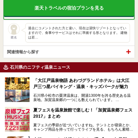
楽天トラベルの宿泊プランを見る
過去にコメントされた方と違い、現在は湯快リゾートとなってい
ますので、食事やサービスはそれに準拠する形となります。 建物
は若…
匿名
関連情報から探す
石川県のニフティ温泉ニュース
「大江戸温泉物語 あわづグランドホテル」は大江
戸三つ星バイキング・温泉・キッズパークが魅力
石川県小松市の粟津温泉は、開湯1300年を誇る歴史ある温
泉地。加賀温泉郷の一つにも数えられています。
その粟津温泉に建つ「大江戸温泉物語 あわづグランドホテ
夏フェスを温泉旅館で楽しむ！「加賀温泉郷フェス
ル」（以下、あわづグランドホテル）は客室数97室のホテ
2017」まとめ
ルで、昨年2024年12月に露天風呂を新設。充実したキッズ
パークはファミリー層に大人気を博しています。さらに今年
夏フェスの季節が近づいていますね。テントとか寝袋とか、
2025年7月からは「大江戸三つ星バイキング」がスタート！
キャンプ用品を持って行ってライブを見る、もちろん素晴ら
しい１日になることでしょう。
この話題のホテルを取材してきたのでさっそく紹介します。