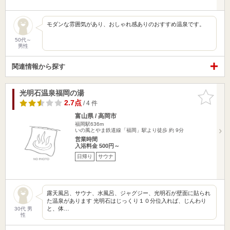
モダンな雰囲気があり、おしゃれ感ありのおすすめ温泉です。
50代～
男性
関連情報から探す
光明石温泉福岡の湯
お気に入
りに追加
2.7点
/ 4 件
富山県 / 高岡市
福岡駅636m
いの風とやま鉄道線「福岡」駅より徒歩 約 9分
営業時間
入浴料金 500円～
日帰り
サウナ
露天風呂、サウナ、水風呂、ジャグジー、光明石が壁面に貼られ
た温泉があります 光明石はじっくり１０分位入れば、じんわり
と、体…
30代 男
性