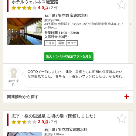
ホテルウェルネス能登路
お気に入
りに追加
4.0点
/ 2 件
石川県 / 羽咋郡 宝達志水町
敷浪駅899m
JR七尾線 敷浪駅より徒歩約15分北陸自動車道 森本ICより
約40分…
営業時間 11:00～22:00
入浴料金 500円～
日帰り
宿泊
サウナ
楽天トラベルの宿泊プランを見る
GOTOで一泊しました。 建物、設備ともに昭和の保養所みたい
な雰囲気でした。 食事も…一番安いプランにしたせいかも知れ…
40代 女
性
関連情報から探す
志乎・桜の里温泉 古墳の湯（閉館しました）
お気に入
りに追加
3.0点
/ 7 件
石川県 / 羽咋郡宝達志水町
敷浪駅3.89km