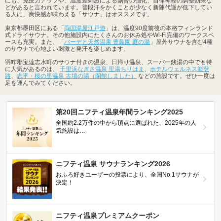
にも、免疫力アップや、温度差刺激による副腎の強化、自律神経の調整効果な
どがあると言われています。普段汗をかくことが少なく新陳代謝が低下してい
る人に、爽快感が味わえる「サウナ」はオススメです。
東京都墨田区にある「
両国湯屋江戸遊
」は、温度90度前後の本格フィンランド
式ドライサウナ。その他施設内にたくさんのお休み処やWi-Fi完備のワークスペ
ースも充実。また、「
バーデと天然温泉 豊島園 庭の湯
」屋外サウナを含む4種
のサウナで心地よい刺激と発汗を楽しめます。
羽咋郡宝達志水町のサウナ付きの温泉、日帰り温泉、スーパー銭湯の中でも特
に人気があるのは、
千里浜なぎさ温泉 里湯ちりはま
、
ホテルウェルネス能登
路
、
志乎・桜の里温泉 古墳の湯（閉館しました）
などの施設です。ぜひ一度は
足を運んでみてください。
第20回ニフティ温泉年間ランキング2025
全国約2.2万件の中から頂点に選ばれた、2025年の人
気施設は…
ニフティ温泉 サウナランキング2026
おふろ好きユーザーの投票により、全国No.1サウナが
決定！
ニフティ温泉プレミアムクーポン