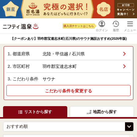
購入済チケットはこちら
ログイン
履歴
メニュー
【クーポンあり】羽咋郡宝達志水町(石川県)のサウナ施設おすすめ(2026年版)
1. 都道府県
北陸・甲信越 / 石川県
2. 市区町村
羽咋郡宝達志水町
3. こだわり条件
サウナ
こだわり条件を変更する
リストから探す
地図から探す