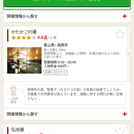
関連情報から探す
かたかごの湯
お気に入
りに追加
4.0点
/ 1 件
富山県 / 高岡市
旭ヶ丘駅1.19km
JR高岡駅より、加越能バス野村・石瀬方面行きより28分。
下田バス停下…
営業時間 9:00～25:00
入浴料金 650円～
日帰り
サウナ
高岡市の花、堅香子（カタクリの花）が名前の由来でしょうか。
万葉集で大伴家持が詠んでいます。道路に対する間口が狭い立地
となり…
～10代
男性
関連情報から探す
弘法湯
お気に入