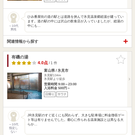
ひみ番屋街の道の駅とは道路を挟んで氷見温泉郷総湯が建ってい
ます。道の駅の中には沢山の飲食店が入っていましたが、総湯の
中にも…
～10代
男性
関連情報から探す
有磯の湯
お気に入
りに追加
4.0点
/ 1 件
富山県 / 氷見市
氷見駅134m
氷見駅より徒歩
営業時間 9:00～23:00
入浴料金 500円～
日帰り
サウナ
JR氷見駅のすぐ近くにも関わらず、大きな駐車場に料金徴収ゲー
ト等は有りませんでした。都心に作られる温泉施設とは異なる大
らか…
～10代
指定し
ない