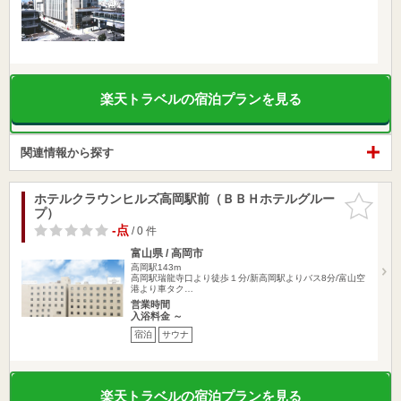
楽天トラベルの宿泊プランを見る
関連情報から探す
ホテルクラウンヒルズ高岡駅前（ＢＢＨホテルグルー
お気に入
プ）
りに追加
-点
/ 0 件
富山県 / 高岡市
高岡駅143m
高岡駅瑞龍寺口より徒歩１分/新高岡駅よりバス8分/富山空
港より車タク…
営業時間
入浴料金 ～
宿泊
サウナ
楽天トラベルの宿泊プランを見る