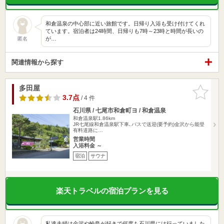
和倉温泉の中心部に近い旅館です。日帰り入浴も受け付けてくれ
ています。宿泊者は24時間、日帰りも7時～23時と時間が長いの
が…
匿名
関連情報から探す
多田屋
お気に入
りに追加
3.7点
/ 4 件
石川県 / 七尾市和倉町ヨ / 和倉温泉
和倉温泉駅1.86km
JR七尾線和倉温泉駅下車､バスで送迎(要予約)金沢から能登
有料道路に…
営業時間
入浴料金 ～
宿泊
サウナ
楽天トラベルの宿泊プランを見る
私達夫婦は金沢や輪島が好きで何度も石川県には行っていました