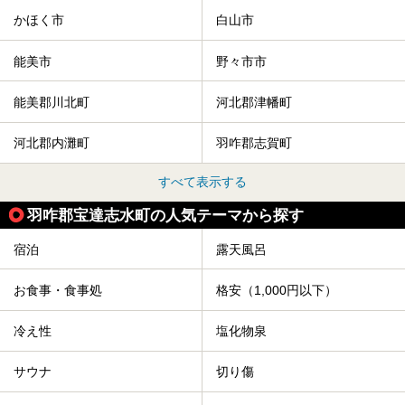
かほく市
白山市
能美市
野々市市
能美郡川北町
河北郡津幡町
河北郡内灘町
羽咋郡志賀町
すべて表示する
羽咋郡宝達志水町の人気テーマから探す
宿泊
露天風呂
お食事・食事処
格安（1,000円以下）
冷え性
塩化物泉
サウナ
切り傷