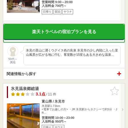
営業時間 9:00～20:00
入浴料金 700円～
日帰り
宿泊
サウナ
楽天トラベルの宿泊プランを見る
氷見の里山に湧くウグイス色の良泉 氷見市の少し内陸に入った里
山風景が広がる地に佇む、客室数が15室もある大きめな温泉…
50代～
男性
関連情報から探す
氷見温泉郷総湯
お気に入
りに追加
3.1点
/ 11 件
富山県 / 氷見市
氷見駅1.73km
<電車でお越しの方> ・JR 氷見駅からタクシーで約5分 ・J
R…
営業時間 10:00～23:00
入浴料金 950円～
日帰り
サウナ