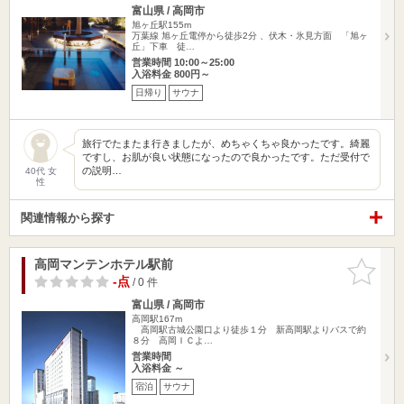
富山県 / 高岡市
旭ヶ丘駅155m
万葉線 旭ヶ丘電停から徒歩2分 、伏木・氷見方面 「旭ヶ
丘」下車 徒…
営業時間 10:00～25:00
入浴料金 800円～
日帰り
サウナ
旅行でたまたま行きましたが、めちゃくちゃ良かったです。綺麗
ですし、お肌が良い状態になったので良かったです。ただ受付で
の説明…
40代 女
性
関連情報から探す
高岡マンテンホテル駅前
お気に入
りに追加
-点
/ 0 件
富山県 / 高岡市
高岡駅167m
高岡駅古城公園口より徒歩１分 新高岡駅よりバスで約
８分 高岡ＩＣよ…
営業時間
入浴料金 ～
宿泊
サウナ