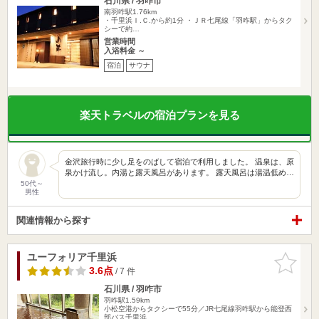
石川県 / 羽咋市
南羽咋駅1.76km
・千里浜Ｉ.Ｃ.から約1分 ・ＪＲ七尾線「羽咋駅」からタク
シーで約…
営業時間
入浴料金 ～
宿泊
サウナ
楽天トラベルの宿泊プランを見る
金沢旅行時に少し足をのばして宿泊で利用しました。 温泉は、原
泉かけ流し。内湯と露天風呂があります。 露天風呂は湯温低め…
50代～
男性
関連情報から探す
ユーフォリア千里浜
お気に入
りに追加
3.6点
/ 7 件
石川県 / 羽咋市
羽咋駅1.59km
小松空港からタクシーで55分／JR七尾線羽咋駅から能登西
部バス千里浜…