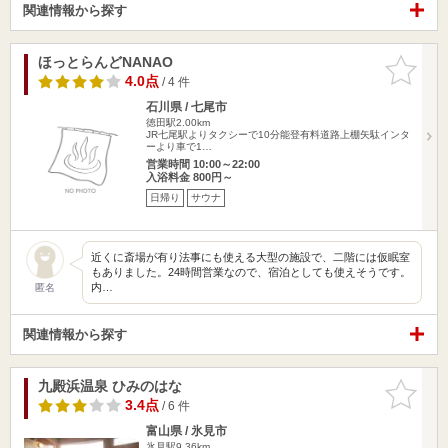
関連情報から探す
ほっとらんどNANAO
お気に入
りに追加
4.0点
/ 4 件
石川県 / 七尾市
徳田駅2.00km
JR七尾駅よりタクシーで10分能登有料道路上棚矢駄インタ
ーより車で1…
営業時間 10:00～22:00
入浴料金 800円～
日帰り
サウナ
近くに斎場が有り法事にも使える大型の施設で、二階には仮眠室
もありました。24時間営業なので、宿泊としても使えそうです。
内…
匿名
関連情報から探す
九殿浜温泉 ひみのはな
お気に入
りに追加
3.4点
/ 6 件
富山県 / 氷見市
氷見駅9.36km