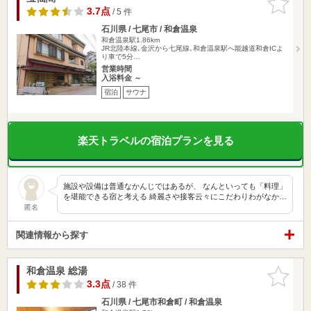
りに追加
3.7点
/ 5 件
石川県 / 七尾市 / 和倉温泉
和倉温泉駅1.86km
JR北陸本線､金沢から七尾線､和倉温泉駅へ能越道和倉ICよ
り車で5分…
営業時間
入浴料金 ～
宿泊
サウナ
楽天トラベルの宿泊プランを見る
施設や設備は普通なかんじではあるが、 なんといっても「料理」
を堪能できる宿と考える 綺麗さや接客云々にこだわりわがなか…
匿名
関連情報から探す
和倉温泉 総湯
お気に入
りに追加
3.3点
/ 38 件
石川県 / 七尾市和倉町 / 和倉温泉