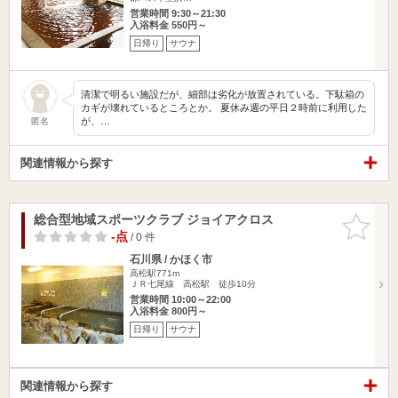
営業時間 9:30～21:30
入浴料金 550円～
日帰り
サウナ
清潔で明るい施設だが、細部は劣化が放置されている。下駄箱の
カギが壊れているところとか。 夏休み週の平日２時前に利用した
が、…
匿名
関連情報から探す
総合型地域スポーツクラブ ジョイアクロス
お気に入
りに追加
-点
/ 0 件
石川県 / かほく市
高松駅771m
ＪＲ七尾線 高松駅 徒歩10分
営業時間 10:00～22:00
入浴料金 800円～
日帰り
サウナ
関連情報から探す