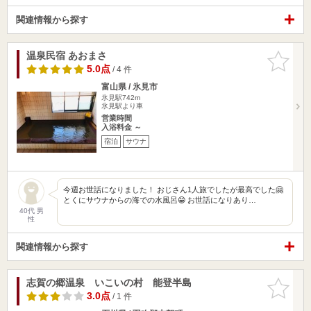
関連情報から探す
温泉民宿 あおまさ
お気に入
りに追加
5.0点
/ 4 件
富山県 / 氷見市
氷見駅742m
氷見駅より車
営業時間
入浴料金 ～
宿泊
サウナ
今週お世話になりました！ おじさん1人旅でしたが最高でした🤗
とくにサウナからの海での水風呂😁 お世話になりあり…
40代 男
性
関連情報から探す
志賀の郷温泉 いこいの村 能登半島
お気に入
りに追加
3.0点
/ 1 件