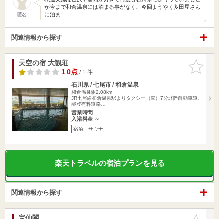
が今まで和倉温泉には泊まる事がなく、今回ようやく多田屋さん
に泊ま…
匿名
関連情報から探す
天空の宿 大観荘
お気に入
りに追加
1.0点
/ 1 件
石川県 / 七尾市 / 和倉温泉
和倉温泉駅2.08km
JR七尾線和倉温泉駅よりタクシー（車）7分北陸自動車道､
能登有料道路…
営業時間
入浴料金 ～
宿泊
サウナ
楽天トラベルの宿泊プランを見る
関連情報から探す
宝仙閣
お気に入