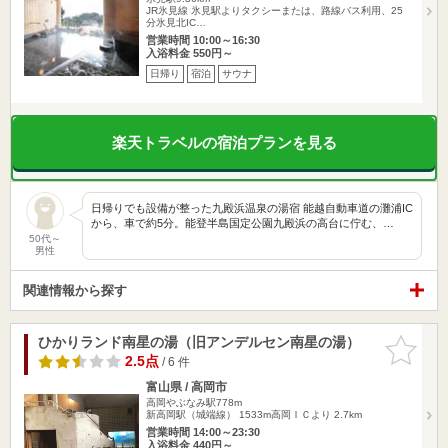
JR氷見線 氷見駅よりタクシーまたは、路線バス利用、25
分氷見北IC…
営業時間 10:00～16:30
入浴料金 550円～
日帰り
宿泊
サウナ
楽天トラベルの宿泊プランを見る
日帰りでも設備が整った九殿浜温泉の湯宿 能越自動車道の灘浦IC
から、車で約5分。能登半島国定公園九殿浜の高台に佇む、…
50代～
男性
関連情報から探す
ひかりランド南星の湯（旧アンデルセン南星の湯）
お気に入
りに追加
2.5点
/ 6 件
富山県 / 高岡市
高岡やぶなみ駅778m
新高岡駅（城端線） 1533m高岡ＩＣより 2.7km
営業時間 14:00～23:30
入浴料金 440円～