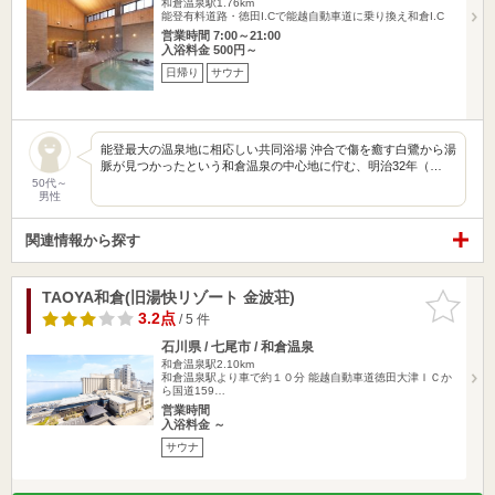
和倉温泉駅1.76km
能登有料道路・徳田I.Cで能越自動車道に乗り換え和倉I.C
営業時間 7:00～21:00
入浴料金 500円～
日帰り
サウナ
能登最大の温泉地に相応しい共同浴場 沖合で傷を癒す白鷺から湯
脈が見つかったという和倉温泉の中心地に佇む、明治32年（…
50代～
男性
関連情報から探す
TAOYA和倉(旧湯快リゾート 金波荘)
お気に入
りに追加
3.2点
/ 5 件
石川県 / 七尾市 / 和倉温泉
和倉温泉駅2.10km
和倉温泉駅より車で約１０分 能越自動車道徳田大津ＩＣか
ら国道159…
営業時間
入浴料金 ～
サウナ