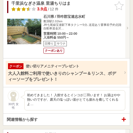
千里浜なぎさ温泉 里湯ちりはま
お気に入
りに追加
3.9点
/ 12 件
石川県 / 羽咋郡宝達志水町
敷浪駅2.02km
JR七尾線宝達駅下車タクシー5分､送迎あリ要事前予約北陸
自動車道金沢…
営業時間 10:00～22:00
入浴料金 550円～
日帰り
サウナ
クーポンあり
使い切りアメニティープレゼント
クーポン
大人入館料ご利用で使いきりのシャンプー＆リンス、ボデ
ィーソープをプレゼント！
初めてきました！ 入館するとインコが二羽います！ お湯はやや
熱いのですが、露天の塩っぽい湯がとても疲れを癒してくれる
よ…
30代 女
性
関連情報から探す