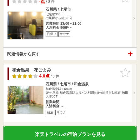
りに追加
-点
/ 0 件
石川県 / 七尾市
七尾駅303m
七尾駅から徒歩3分
営業時間 13:00～21:00
入浴料金 500円～
日帰り
サウナ
関連情報から探す
和倉温泉 花ごよみ
お気に入
りに追加
4.0点
/ 3 件
石川県 / 七尾市 / 和倉温泉
和倉温泉駅1.68km
JR七尾線 和倉温泉駅よりバス利用約5分能越自動車道 徳田
大津JCT…
営業時間
入浴料金 ～
宿泊
サウナ
楽天トラベルの宿泊プランを見る