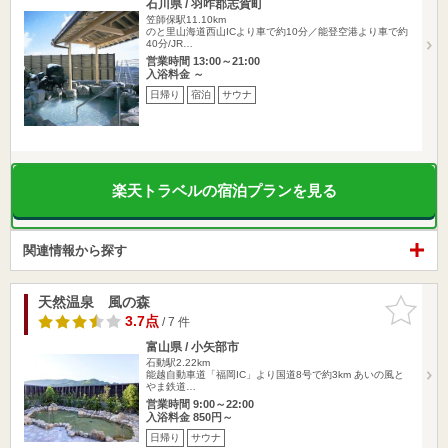
石川県 / 羽咋郡志賀町
笠師保駅11.10km
のと里山海道西山ICより車で約10分／能登空港より車で約
40分/JR…
営業時間 13:00～21:00
入浴料金 ～
日帰り
宿泊
サウナ
楽天トラベルの宿泊プランを見る
関連情報から探す
天然温泉 風の森
お気に入
りに追加
3.7点
/ 7 件
富山県 / 小矢部市
石動駅2.22km
能越自動車道「福岡IC」より国道8号で約3km あいの風と
やま鉄道…
営業時間 9:00～22:00
入浴料金 850円～
日帰り
サウナ