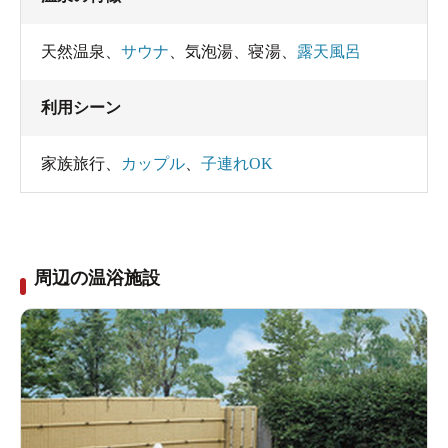
天然温泉
、
サウナ
、
気泡湯
、
寝湯
、
露天風呂
利用シーン
家族旅行
、
カップル
、
子連れOK
周辺の温浴施設