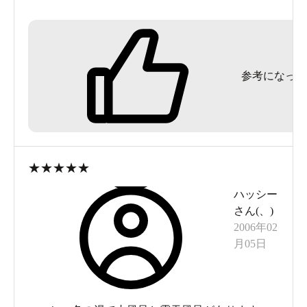
す。海と温泉、日帰りプランにはピッタリです。
雨が降ったら温水プールやスライダーも楽しい
よ！
参考になった
★
★
★
★
★
ハッシー
さん(
、
)
2006年02
月05日