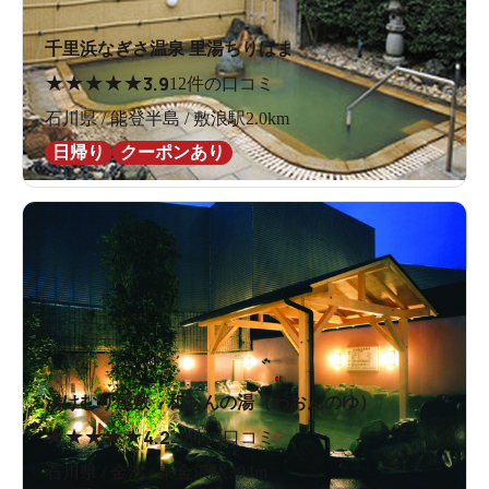
千里浜なぎさ温泉 里湯ちりはま
★
★
★
★
★
3.9
12件の口コミ
石川県 / 能登半島 / 敷浪駅2.0km
日帰り
クーポンあり
湯けむり屋敷 和おんの湯（わおんのゆ）
★
★
★
★
★
4.2
26件の口コミ
石川県 / 金沢 / 東金沢駅394m