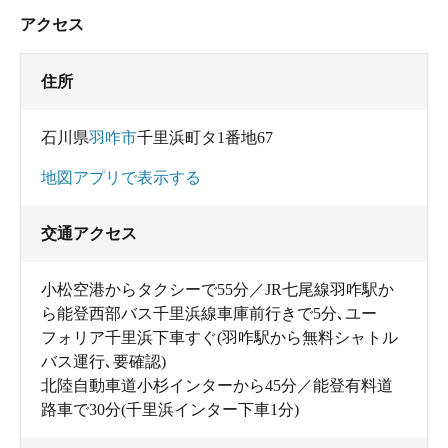
アクセス
住所
石川県
羽咋市
千里浜町タ1番地67
地図アプリで表示する
交通アクセス
小松空港からタクシーで55分／JR七尾線羽咋駅か
ら能登西部バス千里浜線車庫前行きで5分､ユー
フォリア千里浜下車すぐ(羽咋駅から無料シャトル
バス運行､要確認)
北陸自動車道小杉インターから45分／能登有料道
路車で30分(千里浜インター下車1分)