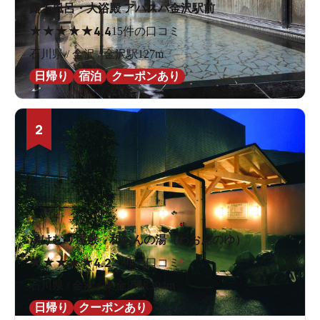
露天風呂・大浴殿 アパスパ金沢駅前
★
★
★
★
★
4.4
15件の口コミ
石川県 / 金沢 / 金沢駅127m
日帰り
宿泊
クーポンあり
2
湯けむり屋敷 和おんの湯（わおんのゆ）
★
★
★
★
★
4.2
26件の口コミ
石川県 / 金沢 / 東金沢駅394m
日帰り
クーポンあり