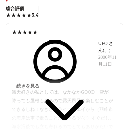
総合評価
3.4
★
★
★
★
★
★
★
★
★
★
UFO
さ
ん(
、
)
2006年11
月11日
続きを見る
露天好きの私としては、なかなかGOOD！雪が
降っても屋根もあるので露天風呂を楽しむことが
できるしね！なぎさドライブウエイから（羽咋市
の海岸は車で走ることができる!(^^)!）すぐだし、
海水浴後でも立ち寄れるのでとてもありがたいで