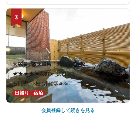
3
大浴場・露天風呂 アパスパ小松
★
★
★
★
★
4.3
10件の口コミ
石川県 / 小松 / 小松駅468m
日帰り
宿泊
会員登録して続きを見る