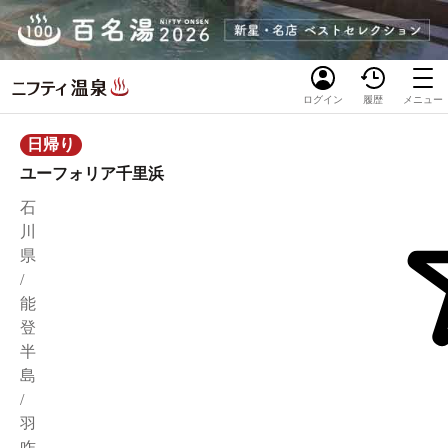
ログイン
履歴
メニュー
日帰り
ユーフォリア千里浜
石
川
県
/
能
登
半
島
/
羽
咋