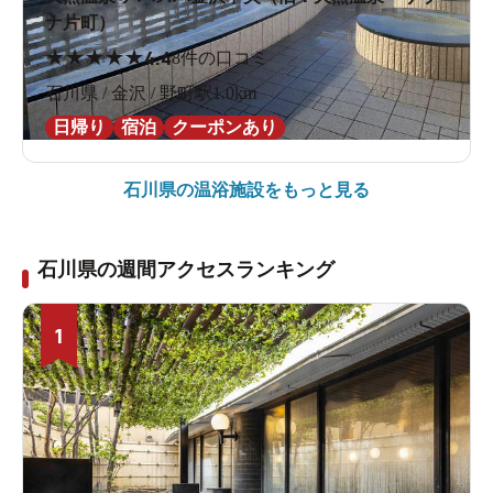
ナ片町）
★
★
★
★
★
4.4
8件の口コミ
石川県 / 金沢 / 野町駅1.0km
日帰り
宿泊
クーポンあり
石川県の
温浴施設をもっと見る
石川県の週間アクセスランキング
1