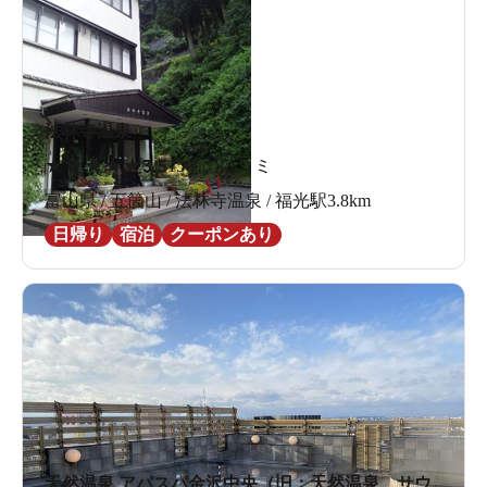
法林寺温泉
★
★
★
★
★
3.5
15件の口コミ
富山県 / 五箇山 / 法林寺温泉 / 福光駅3.8km
日帰り
宿泊
クーポンあり
天然温泉 アパスパ金沢中央（旧：天然温泉 サウ