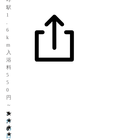
駅
1
.
6
k
m
入
浴
料
5
5
0
円
～
★
3
7
★
.
件
★
6
の
★
口