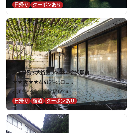
日帰り
クーポンあり
露天風呂・大浴殿 アパスパ金沢駅前
★
★
★
★
★
4.4
15件の口コミ
石川県 / 金沢 / 金沢駅127m
日帰り
宿泊
クーポンあり