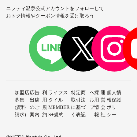
ニフティ温泉公式アカウントをフォローして
おトク情報やクーポン情報を受け取ろう
加盟店
広告
利
ライフス
特定商
ヘ
採
運
個人情
募集
出稿
用
タイル
取引法
ル
用
営
報保護
(資料
のご
規
MEMBER
に基づ
プ
情
会
ポリ
請求)
案内
約
S+規約
く表記
報
社
シー