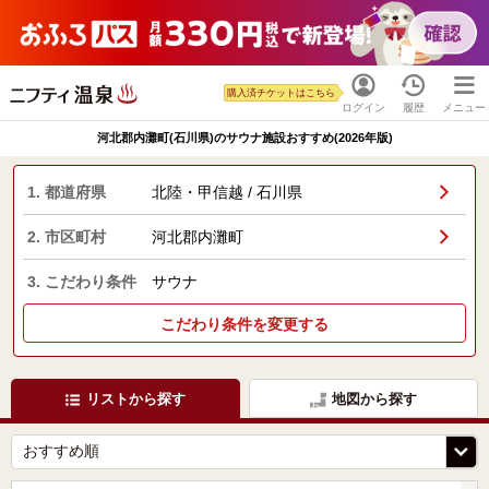
購入済チケットはこちら
ログイン
履歴
メニュー
河北郡内灘町(石川県)のサウナ施設おすすめ(2026年版)
1. 都道府県
北陸・甲信越 / 石川県
2. 市区町村
河北郡内灘町
3. こだわり条件
サウナ
こだわり条件を変更する
リストから探す
地図から探す