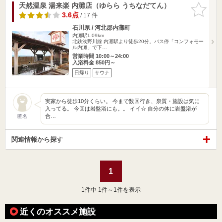
天然温泉 湯来楽 内灘店（ゆらら うちなだてん）
お気に入
りに追加
3.6点
/ 17 件
石川県 / 河北郡内灘町
内灘駅1.09km
北鉄浅野川線 内灘駅より徒歩20分。バス停「コンフォモー
ル内灘」で下…
営業時間 10:00～24:00
入浴料金 850円～
日帰り
サウナ
実家から徒歩10分くらい。 今まで数回行き、泉質・施設は気に
入ってる。 今回は岩盤浴にも。。 イイ☆ 自分の体に岩盤浴が
合…
匿名
関連情報から探す
1
1
件中 1件～1件を表示
近くのオススメ施設