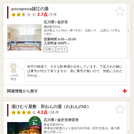
pocapoca諸江の湯
お気に入
りに追加
2.7点
/ 5 件
石川県 / 金沢市
磯部駅350m
金沢駅より2.5km（車で6分） 北鉄バス 上諸江バス停よ
り約5…
営業時間 6:00～25:00
入浴料金 500円～
日帰り
サウナ
街中の銭湯で、小さな駐車場が点在しています。下足入れの鍵に
は番号が付けて有りますが、扉に番号が無いので、何処に入れた
のかは…
～10代
男性
関連情報から探す
湯けむり屋敷 和おんの湯（わおんのゆ）
お気に入
りに追加
4.2点
/ 26 件
石川県 / 金沢市神宮寺
東金沢駅397m
JR東金沢駅東口より徒歩5分8号線（田中交差点）兼六園・
東山方面→乙…