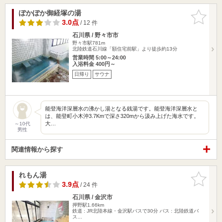
ぽかぽか御経塚の湯
お気に入
りに追加
3.0点
/ 12 件
石川県 / 野々市市
野々市駅781m
北陸鉄道石川線「額住宅前駅」より徒歩約13分
営業時間 5:00～24:00
入浴料金 400円～
日帰り
サウナ
能登海洋深層水の沸かし湯となる銭湯です。能登海洋深層水と
は、能登町小木沖3.7Kmで深さ320mから汲み上げた海水です。
大…
～10代
男性
関連情報から探す
れもん湯
お気に入
りに追加
3.9点
/ 24 件
石川県 / 金沢市
押野駅1.66km
鉄道 : JR北陸本線・金沢駅バスで30分 バス : 北陸鉄道バ
ス…