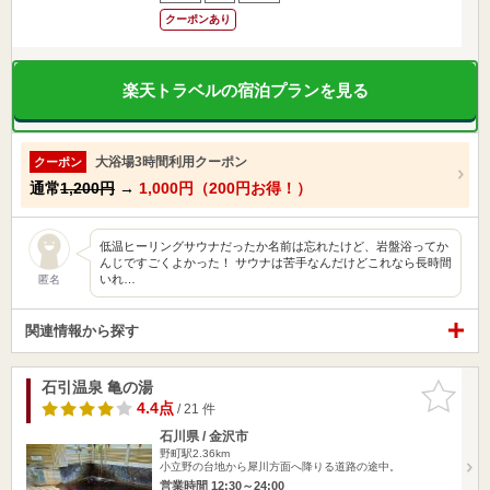
クーポンあり
楽天トラベルの宿泊プランを見る
大浴場3時間利用クーポン
クーポン
通常
1,200円
→
1,000円（200円お得！）
低温ヒーリングサウナだったか名前は忘れたけど、岩盤浴ってか
んじですごくよかった！ サウナは苦手なんだけどこれなら長時間
いれ…
匿名
関連情報から探す
石引温泉 亀の湯
お気に入
りに追加
4.4点
/ 21 件
石川県 / 金沢市
野町駅2.36km
小立野の台地から犀川方面へ降りる道路の途中。
営業時間 12:30～24:00