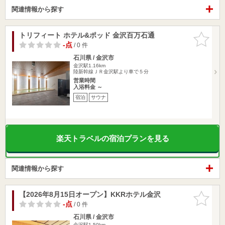
関連情報から探す
トリフィート ホテル&ポッド 金沢百万石通
お気に入
りに追加
-点
/ 0 件
石川県 / 金沢市
金沢駅1.16km
陸新幹線ＪＲ金沢駅より車で５分
営業時間
入浴料金 ～
宿泊
サウナ
楽天トラベルの宿泊プランを見る
関連情報から探す
【2026年8月15日オープン】KKRホテル金沢
お気に入
りに追加
-点
/ 0 件
石川県 / 金沢市
金沢駅1.50km