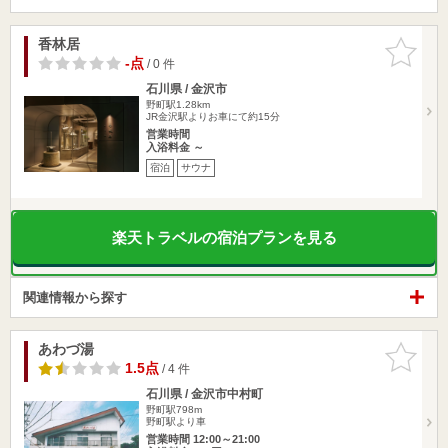
香林居
お気に入
りに追加
-点
/ 0 件
石川県 / 金沢市
野町駅1.28km
JR金沢駅よりお車にて約15分
営業時間
入浴料金 ～
宿泊
サウナ
楽天トラベルの宿泊プランを見る
関連情報から探す
あわづ湯
お気に入
りに追加
1.5点
/ 4 件
石川県 / 金沢市中村町
野町駅798m
野町駅より車
営業時間 12:00～21:00