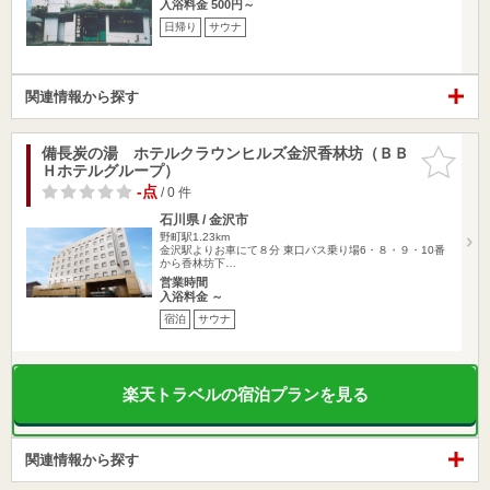
入浴料金 500円～
日帰り
サウナ
関連情報から探す
備長炭の湯 ホテルクラウンヒルズ金沢香林坊（ＢＢ
お気に入
Ｈホテルグループ）
りに追加
-点
/ 0 件
石川県 / 金沢市
野町駅1.23km
金沢駅よりお車にて８分 東口バス乗り場6・８・９・10番
から香林坊下…
営業時間
入浴料金 ～
宿泊
サウナ
楽天トラベルの宿泊プランを見る
関連情報から探す