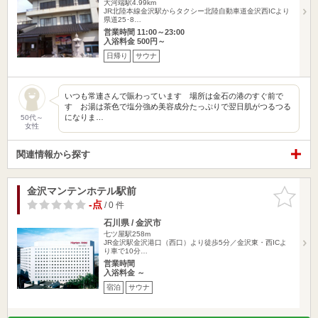
大河端駅4.99km
JR北陸本線金沢駅からタクシー北陸自動車道金沢西ICより
県道25･8…
営業時間 11:00～23:00
入浴料金 500円～
日帰り
サウナ
いつも常連さんで賑わっています 場所は金石の港のすぐ前で
す お湯は茶色で塩分強め美容成分たっぷりで翌日肌がつるつる
になりま…
50代～
女性
関連情報から探す
金沢マンテンホテル駅前
お気に入
りに追加
-点
/ 0 件
石川県 / 金沢市
七ツ屋駅258m
JR金沢駅金沢港口（西口）より徒歩5分／金沢東・西ICよ
り車で10分…
営業時間
入浴料金 ～
宿泊
サウナ