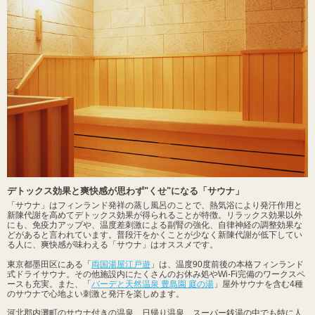
デトックス効果と爽快感が思わず"くせ"になる「サウナ」
「サウナ」はフィンランド発祥の蒸し風呂のことで、熱気浴により発汗作用と
新陳代謝を高めてデトックス効果が得られることが特徴。リラックス効果以外
にも、免疫力アップや、温度差刺激による副腎の強化、自律神経の調整効果な
どがあると言われています。普段汗をかくことが少なく新陳代謝が低下してい
る人に、爽快感が味わえる「サウナ」はオススメです。
東京都墨田区にある「
両国湯屋江戸遊
」は、温度90度前後の本格フィンランド
式ドライサウナ。その他施設内にたくさんのお休み処やWi-Fi完備のワークスペ
ースも充実。また、「
バーデと天然温泉 豊島園 庭の湯
」屋外サウナを含む4種
のサウナで心地よい刺激と発汗を楽しめます。
河北郡内灘町のサウナ付きの温泉、日帰り温泉、スーパー銭湯の中でも特に人