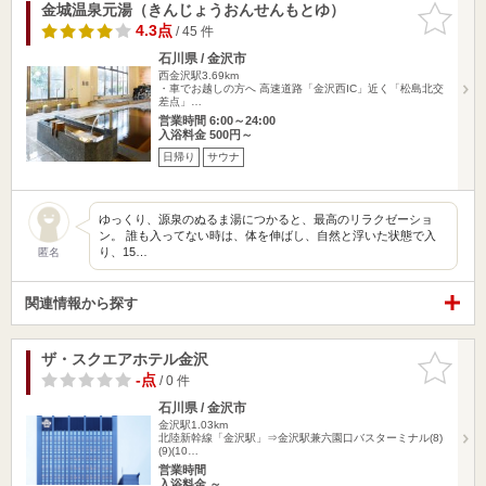
金城温泉元湯（きんじょうおんせんもとゆ）
お気に入
りに追加
4.3点
/ 45 件
石川県 / 金沢市
西金沢駅3.69km
・車でお越しの方へ 高速道路「金沢西IC」近く「松島北交
差点」…
営業時間 6:00～24:00
入浴料金 500円～
日帰り
サウナ
ゆっくり、源泉のぬるま湯につかると、最高のリラクゼーショ
ン。 誰も入ってない時は、体を伸ばし、自然と浮いた状態で入
り、15…
匿名
関連情報から探す
ザ・スクエアホテル金沢
お気に入
りに追加
-点
/ 0 件
石川県 / 金沢市
金沢駅1.03km
北陸新幹線「金沢駅」⇒金沢駅兼六園口バスターミナル(8)
(9)(10…
営業時間
入浴料金 ～