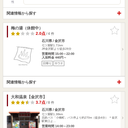
性
関連情報から探す
梅の湯（休館中）
お気に入
りに追加
2.0点
/ 4 件
石川県 / 金沢市
七ツ屋駅1.71km
JR金沢駅より徒歩26分
営業時間 15:00～22:00
入浴料金 440円～
日帰り
サウナ
関連情報から探す
大和温泉【金沢市】
お気に入
りに追加
3.7点
/ 8 件
石川県 / 金沢市
七ツ屋駅1.38km
北鉄バス「小橋町」バス停より約270m（徒歩4分） ＊金沢
駅東口よ…
営業時間 14:00～23:00