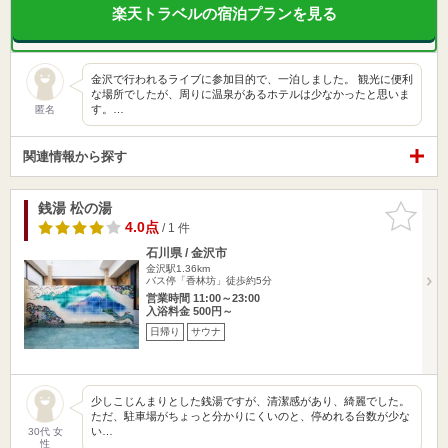
楽天トラベルの宿泊プランを見る
金沢で行われるライブに参加目的で、一泊しました。 観光に便利
な場所でしたが、周りに温泉があるホテルは少なかったと思いま
す。…
匿名
関連情報から探す
銭湯 松の湯
お気に入
りに追加
4.0点
/ 1 件
石川県 / 金沢市
金沢駅1.36km
バス停「香林坊」徒歩約5分
営業時間 11:00～23:00
入浴料金 500円～
日帰り
サウナ
少しこじんまりとした銭湯ですが、清潔感があり、綺麗でした。
ただ、駐車場がちょっと分かりにくいのと、停めれる台数が少な
い…
30代 女
性