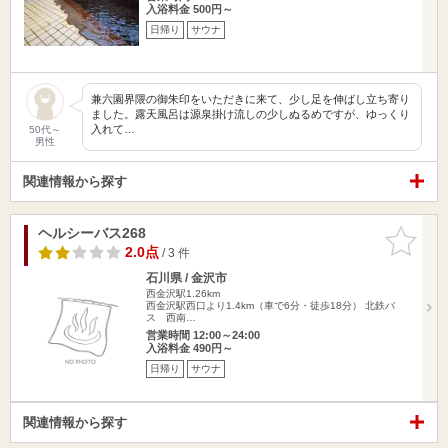
入浴料金 500円～
日帰り
サウナ
兼六園界隈の御朱印をいただきに来て、少し足を伸ばし立ち寄り
ました。露天風呂は源泉掛け流しの少しぬるめですが、ゆっくり
入れて…
50代～
男性
関連情報から探す
ヘルシーバス268
お気に入
りに追加
2.0点
/ 3 件
石川県 / 金沢市
西金沢駅1.26km
西金沢駅西口より1.4km（車で6分・徒歩18分） 北鉄バ
ス 西南…
営業時間 12:00～24:00
入浴料金 490円～
日帰り
サウナ
関連情報から探す