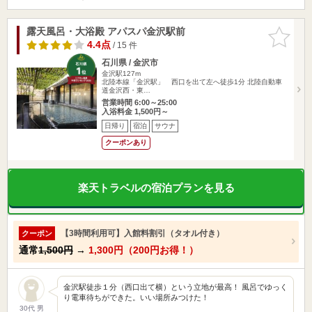
露天風呂・大浴殿 アパスパ金沢駅前
お気に入
りに追加
4.4点
/ 15 件
石川県 / 金沢市
金沢駅127m
北陸本線「金沢駅」 西口を出て左へ徒歩1分 北陸自動車
道金沢西・東…
営業時間 6:00～25:00
入浴料金 1,500円～
日帰り
宿泊
サウナ
クーポンあり
楽天トラベルの宿泊プランを見る
【3時間利用可】入館料割引（タオル付き）
クーポン
通常
1,500円
→
1,300円（200円お得！）
金沢駅徒歩１分（西口出て横）という立地が最高！ 風呂でゆっく
り電車待ちができた。いい場所みつけた！
30代 男