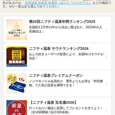
気があるのは、
天然温泉 湯来楽 内灘店（ゆらら うちなだてん）
などの施設で
す。ぜひ一度は足を運んでみてください。
第20回ニフティ温泉年間ランキング2025
全国約2.2万件の中から頂点に選ばれた、2025年の人
気施設は…
ニフティ温泉 サウナランキング2026
おふろ好きユーザーの投票により、全国No.1サウナが
決定！
ニフティ温泉プレミアムクーポン
ノジマモバイル会員向け 通常よりもお得な「特別価
格」で人気の温泉を満喫できる！
【ニフティ温泉 百名湯2026】
行ってみたい施設に投票してプレゼントを当てよう！
（全10回開催 / 合計260名様）