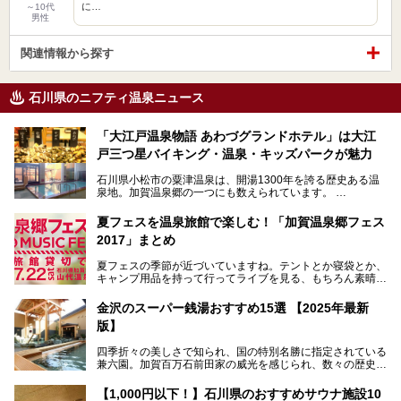
に…
～10代
男性
関連情報から探す
石川県のニフティ温泉ニュース
「大江戸温泉物語 あわづグランドホテル」は大江
戸三つ星バイキング・温泉・キッズパークが魅力
石川県小松市の粟津温泉は、開湯1300年を誇る歴史ある温
泉地。加賀温泉郷の一つにも数えられています。
その粟津温泉に建つ「大江戸温泉物語 あわづグランドホテ
夏フェスを温泉旅館で楽しむ！「加賀温泉郷フェス
ル」（以下、あわづグランドホテル）は客室数97室のホテ
2017」まとめ
ルで、昨年2024年12月に露天風呂を新設。充実したキッズ
パークはファミリー層に大人気を博しています。さらに今年
夏フェスの季節が近づいていますね。テントとか寝袋とか、
2025年7月からは「大江戸三つ星バイキング」がスタート！
キャンプ用品を持って行ってライブを見る、もちろん素晴ら
しい１日になることでしょう。
この話題のホテルを取材してきたのでさっそく紹介します。
金沢のスーパー銭湯おすすめ15選 【2025年最新
いやでもね、暑いし汗や砂埃でドロドロになるしうるさくて
───
版】
夜は寝られないし、若い時はそういうのが良かったんですけ
提供元：大江戸温泉物語ホテルズ＆リゾーツ株式会社【P
どね。かつての千代の富士なみに体力の限界を感じてる昨
R】
四季折々の美しさで知られ、国の特別名勝に指定されている
今、もうちょっと気楽なフェスはないかな、と探してたらあ
この記事は大江戸温泉物語 あわづグランドホテルのPR記事
兼六園。加賀百万石前田家の威光を感じられ、数々の歴史的
りましたよ！
です。
な建造物がある金沢城公園など、名所旧跡が多い金沢エリ
ア。国内でも特に人気の観光地の1つです。北陸新幹線で東
「加賀温泉郷フェス 2017」が石川県・山代温泉の瑠璃光を
【1,000円以下！】石川県のおすすめサウナ施設10