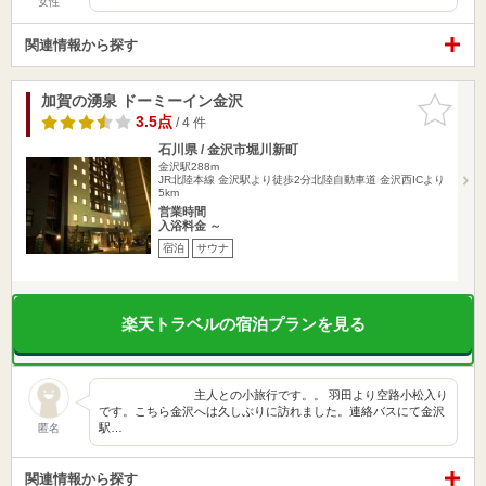
女性
関連情報から探す
加賀の湧泉 ドーミーイン金沢
お気に入
りに追加
3.5点
/ 4 件
石川県 / 金沢市堀川新町
金沢駅288m
JR北陸本線 金沢駅より徒歩2分北陸自動車道 金沢西ICより
5km
営業時間
入浴料金 ～
宿泊
サウナ
楽天トラベルの宿泊プランを見る
主人との小旅行です。。 羽田より空路小松入り
です。こちら金沢へは久しぶりに訪れました。連絡バスにて金沢
駅…
匿名
関連情報から探す