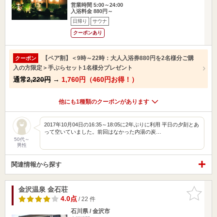
営業時間 5:00～24:00
入浴料金 880円～
日帰り
サウナ
クーポンあり
【ペア割】＜9時～22時：大人入浴券880円を2名様分ご購
クーポン
入の方限定＞手ぶらセット1名様分プレゼント
通常
2,220円
→
1,760円（460円お得！）
他にも1種類のクーポンがあります
2017年10月04日の16:35～18:05に2年ぶりに利用 平日の夕刻とあ
って空いていました。前回はなかった内湯の炭…
50代～
男性
関連情報から探す
金沢温泉 金石荘
お気に入
りに追加
4.0点
/ 22 件
石川県 / 金沢市