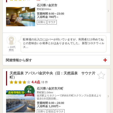
石川県 / 金沢市
野町駅698m
営業時間 8:00～23:00
入浴料金 780円～
日帰り
サウナ
駐車場の出入口にはバーが付いていますが、利用者だけ停めてね
との意味合いか発券とかはありませんでした。 新型コロナウィル
ス…
～10代
男性
関連情報から探す
天然温泉 アパスパ金沢中央（旧：天然温泉 サウナ片
お気に入
町）
りに追加
4.4点
/ 8 件
石川県 / 金沢市片町
野町駅1.04km
金沢駅よりタクシーで約8分片町スクランブル交差点より
徒歩1分北陸自動…
営業時間 6:00～24:00
入浴料金 1,200円～
日帰り
宿泊
サウナ