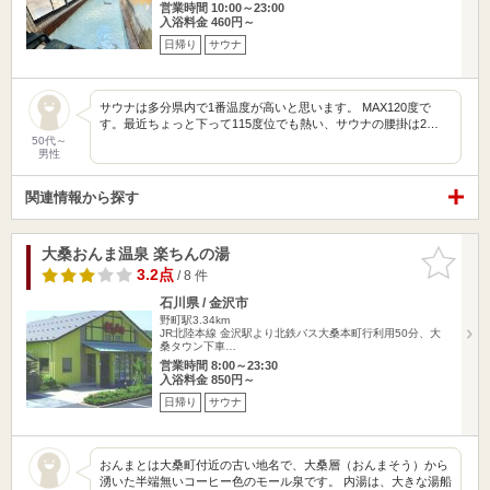
営業時間 10:00～23:00
入浴料金 460円～
日帰り
サウナ
サウナは多分県内で1番温度が高いと思います。 MAX120度で
す。最近ちょっと下って115度位でも熱い、サウナの腰掛は2…
50代～
男性
関連情報から探す
大桑おんま温泉 楽ちんの湯
お気に入
りに追加
3.2点
/ 8 件
石川県 / 金沢市
野町駅3.34km
JR北陸本線 金沢駅より北鉄バス大桑本町行利用50分、大
桑タウン下車…
営業時間 8:00～23:30
入浴料金 850円～
日帰り
サウナ
おんまとは大桑町付近の古い地名で、大桑層（おんまそう）から
湧いた半端無いコーヒー色のモール泉です。 内湯は、大きな湯船