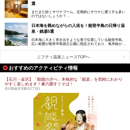
京から約2時間30分と、首都圏からアクセスしやすい立地も
全館貸し切って開催！
選
魅力ですね。
金沢市郊外には湯涌温泉や深谷温泉などの良質な温泉があ
まさかの温泉旅館でフェス！ライブの後は温泉に入って泊ま
まだまだ続くサウナブーム。定期的にサウナに通う方も多い
り、観光に加えて温泉もぜひ楽しみたいところ。金沢エリア
れちゃう！なんということでしょう！！
のではないしょうか？
でおすすめのスーパー銭湯をご紹介します。
加賀温泉郷フェス2017についてまとめます！
今回はそんなサウナによく行く人もこれから楽しむ人も格安
日本海を眺めながらの入浴を！能登半島の日帰り温
で楽しめるサウナを紹介します。
泉・銭湯5選
街中でアクセス抜群のところや、温泉とともに楽しめる施設
日本海に大きく突き出すような形で位置している能登半島。
など、種類豊富ですよ。
広い範囲が能登半島国立公園に指定されており、海岸線が作
り出す美しい景観が楽しめる景勝地です。
今回の記事では石川県にある1,000円以下のおすすめサウナ
車で行くのがオススメですが、ドライブの際にぜひ一緒に楽
施設を紹介します。
しんでいただきたいのが温泉です。絶景を眺めながらつかる
ニフティ温泉ニュースTOPへ
温泉は最高ですよ！ 今回はそんな能登の温泉を5つご紹介
します。
おすすめのアクティビティ情報
【石川・金沢】「観能の夕べ」本格的な「能楽」を気軽にわかり
やすく楽しめます！兼六園すぐそば！
石川県金沢市鞍月1丁目1