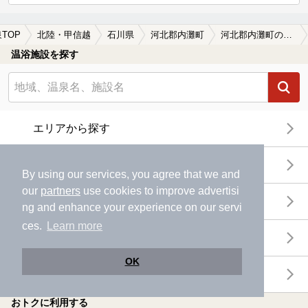
TOP
北陸・甲信越
石川県
河北郡内灘町
河北郡内灘町のサウナ施設おすすめ(2026年版)
温浴施設を探す
エリアから探す
地図から探す
By using our services, you agree that we and
our
partners
use cookies to improve advertisi
特徴から探す
ng and enhance your experience on our servi
ces.
Learn more
温泉地から探す
OK
関連キーワードから探す
おトクに利用する