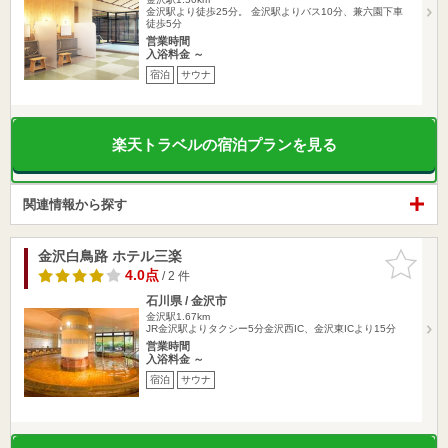
金沢駅より徒歩25分。 金沢駅よりバス10分、兼六園下車
徒歩5分
営業時間
入浴料金 ～
宿泊
サウナ
楽天トラベルの宿泊プランを見る
関連情報から探す
金沢白鳥路 ホテル三楽
お気に入
りに追加
4.0点
/ 2 件
石川県 / 金沢市
金沢駅1.67km
JR金沢駅よりタクシー5分金沢西IC、金沢東ICより15分
営業時間
入浴料金 ～
宿泊
サウナ