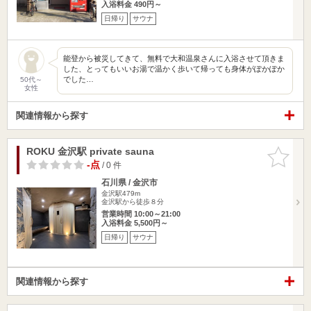
入浴料金 490円～
日帰り
サウナ
能登から被災してきて、無料で大和温泉さんに入浴させて頂きま
した、とってもいいお湯で温かく歩いて帰っても身体がぽかぽか
でした…
50代～
女性
関連情報から探す
ROKU 金沢駅 private sauna
お気に入
りに追加
-点
/ 0 件
石川県 / 金沢市
金沢駅479m
金沢駅から徒歩８分
営業時間 10:00～21:00
入浴料金 5,500円～
日帰り
サウナ
関連情報から探す