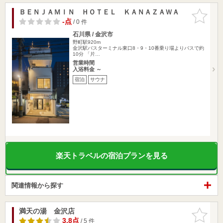
ＢＥＮＪＡＭＩＮ ＨＯＴＥＬ ＫＡＮＡＺＡＷＡ
お気に入
りに追加
-点
/ 0 件
石川県 / 金沢市
野町駅920m
金沢駅バスターミナル東口8・9・10番乗り場よりバスで約
10分 「片…
営業時間
入浴料金 ～
宿泊
サウナ
楽天トラベルの宿泊プランを見る
関連情報から探す
満天の湯 金沢店
お気に入
りに追加
3.8点
/ 5 件