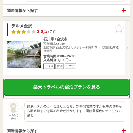
関連情報から探す
テルメ金沢
お気に入
りに追加
3.0点
/ 7 件
石川県 / 金沢市
西金沢駅2.52km
北陸本線 西金沢駅よりタクシー利用2.5km 北陸自動車道
金沢西…
営業時間 0:00～24:00
入浴料金 1,100円～
日帰り
宿泊
サウナ
楽天トラベルの宿泊プランを見る
簡易ホテルのような造りとなり、24時間営業ですが夜中の３時か
ら朝６時までは追加料金が掛かります。湯は黄褐色のナトリウム
泉と…
～10代
男性
関連情報から探す