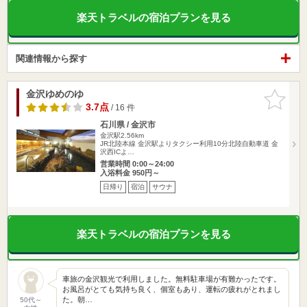
楽天トラベルの宿泊プランを見る
関連情報から探す
金沢ゆめのゆ
お気に入
りに追加
3.7点
/ 16 件
石川県 / 金沢市
金沢駅2.56km
JR北陸本線 金沢駅よりタクシー利用10分北陸自動車道 金
沢西ICよ…
営業時間 0:00～24:00
入浴料金 950円～
日帰り
宿泊
サウナ
楽天トラベルの宿泊プランを見る
車旅の金沢観光で利用しました。無料駐車場が有難かったです。
お風呂がとても気持ち良く、個室もあり、運転の疲れがとれまし
た。朝…
50代～