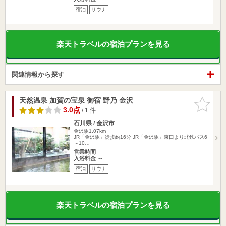
宿泊
サウナ
楽天トラベルの宿泊プランを見る
関連情報から探す
天然温泉 加賀の宝泉 御宿 野乃 金沢
お気に入
りに追加
3.0点
/ 1 件
石川県 / 金沢市
金沢駅1.07km
JR「金沢駅」徒歩約16分 JR「金沢駅」東口より北鉄バス6
～10…
営業時間
入浴料金 ～
宿泊
サウナ
楽天トラベルの宿泊プランを見る