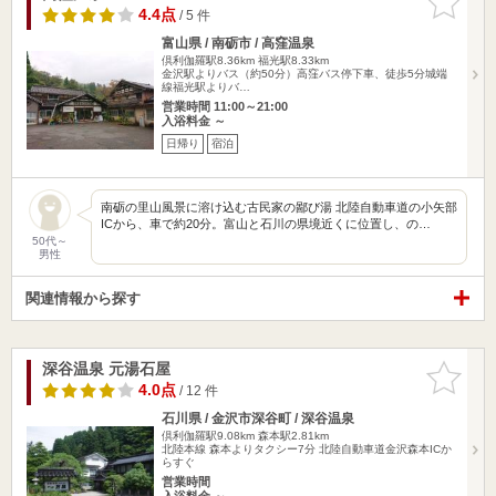
りに追加
4.4点
/ 5 件
富山県 / 南砺市 / 高窪温泉
倶利伽羅駅8.36km
福光駅8.33km
金沢駅よりバス（約50分）高窪バス停下車、徒歩5分城端
線福光駅よりバ…
営業時間 11:00～21:00
入浴料金 ～
日帰り
宿泊
南砺の里山風景に溶け込む古民家の鄙び湯 北陸自動車道の小矢部
ICから、車で約20分。富山と石川の県境近くに位置し、の…
50代～
男性
関連情報から探す
深谷温泉 元湯石屋
お気に入
りに追加
4.0点
/ 12 件
石川県 / 金沢市深谷町 / 深谷温泉
倶利伽羅駅9.08km
森本駅2.81km
北陸本線 森本よりタクシー7分 北陸自動車道金沢森本ICか
らすぐ
営業時間
入浴料金 ～