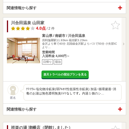
関連情報から探す
川合田温泉 山田家
お気に入
りに追加
4.0点
/ 2 件
富山県 / 南砺市 / 川合田温泉
倶利伽羅駅11.93km
福光駅3.23km
金沢より車で40分 北陸線金沢駅よりバスで50分 小矢部IC
より…
営業時間
入浴料金 4,000円～
日帰り
宿泊
楽天トラベルの宿泊プランを見る
ﾅﾄﾘｳﾑ-塩化物冷鉱泉(弱ｱﾙｶﾘ性低張性冷鉱泉) 加温･循環濾過･消
毒のお湯は無色透明無臭ﾇﾒﾘなしです。内湯１個のシ…
匿名
関連情報から探す
祥楽の湯 津幡店（閉館しました）
お気に入