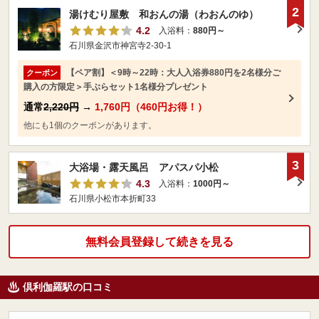
2
湯けむり屋敷 和おんの湯（わおんのゆ）
4.2
入浴料：
880円～
石川県金沢市神宮寺2-30-1
【ペア割】＜9時～22時：大人入浴券880円を2名様分ご
クーポン
購入の方限定＞手ぶらセット1名様分プレゼント
通常
2,220円
→
1,760円（460円お得！）
他にも1個のクーポンがあります。
3
大浴場・露天風呂 アパスパ小松
4.3
入浴料：
1000円～
石川県小松市本折町33
無料会員登録して続きを見る
倶利伽羅駅の口コミ