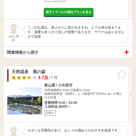
楽天トラベルの宿泊プランを見る
ここのお湯は、湯上がりに差が出ますね。とても体が温まりま
す。湯量も多くかけ流しの状態であります。サウナはありません
ので温泉…
40代 男
性
関連情報から探す
天然温泉 風の森
お気に入
りに追加
3.7点
/ 7 件
富山県 / 小矢部市
倶利伽羅駅8.02km
石動駅2.22km
能越自動車道「福岡IC」より国道8号で約3km あいの風と
やま鉄道…
営業時間 9:00～22:00
入浴料金 850円～
日帰り
モダンな雰囲気があり、おしゃれ感ありのおすすめ温泉です。