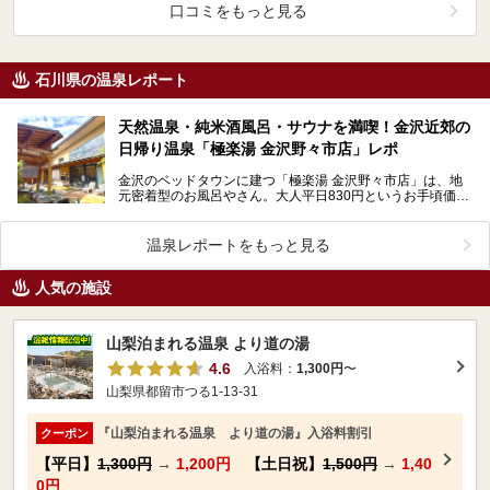
口コミをもっと見る
石川県の温泉レポート
天然温泉・純米酒風呂・サウナを満喫！金沢近郊の
日帰り温泉「極楽湯 金沢野々市店」レポ
金沢のベッドタウンに建つ「極楽湯 金沢野々市店」は、地
元密着型のお風呂やさん。大人平日830円というお手頃価格
ながら、天然温泉の露天風呂、高濃度炭酸泉、純米酒風…
温泉レポートをもっと見る
人気の施設
山梨泊まれる温泉 より道の湯
4.6
入浴料：
1,300円
〜
山梨県都留市つる1-13-31
『山梨泊まれる温泉 より道の湯』入浴料割引
クーポン
【平日】
1,300円
→
1,200円
【土日祝】
1,500円
→
1,40
0円