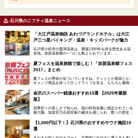
石川県のニフティ温泉ニュース
「大江戸温泉物語 あわづグランドホテル」は大江
戸三つ星バイキング・温泉・キッズパークが魅力
石川県小松市の粟津温泉は、開湯1300年を誇る歴史ある温
泉地。加賀温泉郷の一つにも数えられています。
その粟津温泉に建つ「大江戸温泉物語 あわづグランドホテ
夏フェスを温泉旅館で楽しむ！「加賀温泉郷フェス
ル」（以下、あわづグランドホテル）は客室数97室のホテ
2017」まとめ
ルで、昨年2024年12月に露天風呂を新設。充実したキッズ
パークはファミリー層に大人気を博しています。さらに今年
夏フェスの季節が近づいていますね。テントとか寝袋とか、
2025年7月からは「大江戸三つ星バイキング」がスタート！
キャンプ用品を持って行ってライブを見る、もちろん素晴ら
しい１日になることでしょう。
この話題のホテルを取材してきたのでさっそく紹介します。
金沢のスーパー銭湯おすすめ15選 【2025年最新
いやでもね、暑いし汗や砂埃でドロドロになるしうるさくて
───
版】
夜は寝られないし、若い時はそういうのが良かったんですけ
提供元：大江戸温泉物語ホテルズ＆リゾーツ株式会社【P
どね。かつての千代の富士なみに体力の限界を感じてる昨
R】
四季折々の美しさで知られ、国の特別名勝に指定されている
今、もうちょっと気楽なフェスはないかな、と探してたらあ
この記事は大江戸温泉物語 あわづグランドホテルのPR記事
兼六園。加賀百万石前田家の威光を感じられ、数々の歴史的
りましたよ！
です。
な建造物がある金沢城公園など、名所旧跡が多い金沢エリ
ア。国内でも特に人気の観光地の1つです。北陸新幹線で東
「加賀温泉郷フェス 2017」が石川県・山代温泉の瑠璃光を
【1,000円以下！】石川県のおすすめサウナ施設10
京から約2時間30分と、首都圏からアクセスしやすい立地も
全館貸し切って開催！
選
魅力ですね。
金沢市郊外には湯涌温泉や深谷温泉などの良質な温泉があ
まさかの温泉旅館でフェス！ライブの後は温泉に入って泊ま
まだまだ続くサウナブーム。定期的にサウナに通う方も多い