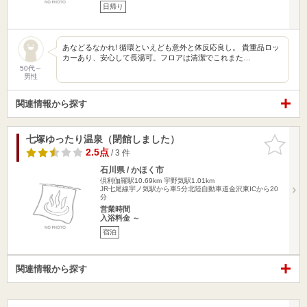
日帰り
あなどるなかれ! 循環といえども意外と体反応良し。 貴重品ロッ
カーあり、安心して長湯可。フロアは清潔でこれまた…
50代～
男性
関連情報から探す
七塚ゆったり温泉（閉館しました）
お気に入
りに追加
2.5点
/ 3 件
石川県 / かほく市
倶利伽羅駅10.69km
宇野気駅1.01km
JR七尾線宇ノ気駅から車5分北陸自動車道金沢東ICから20
分
営業時間
入浴料金 ～
宿泊
関連情報から探す