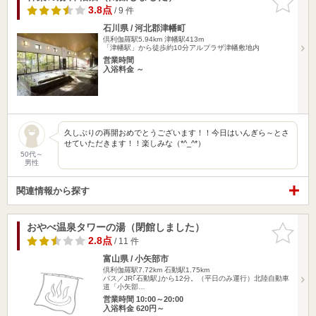
りに追加
3.8点
/ 9 件
石川県 / 河北郡津幡町
倶利伽羅駅5.94km
津幡駅413m
「津幡駅」から徒歩約10分アルプラザ津幡敷地内
営業時間
入浴料金 ～
久しぶりの再開おめでとうございます！！今日はいんぎら～とさ
せていただきます！！楽しみな（*^_^*）
50代～
男性
関連情報から探す
おやべ温泉タワーの湯（閉館しました）
お気に入
りに追加
2.8点
/ 11 件
富山県 / 小矢部市
倶利伽羅駅7.72km
石動駅1.75km
バス／JR｢石動駅｣から12分。（平日のみ運行）北陸自動車
道「小矢部…
営業時間 10:00～20:00
入浴料金 620円～