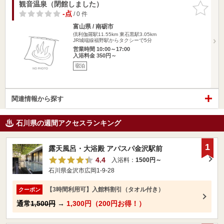
観音温泉（閉館しました）
お気に入
りに追加
-点
/ 0 件
富山県 / 南砺市
倶利伽羅駅11.55km
東石黒駅3.05km
JR城端線福野駅からタクシーで5分
営業時間 10:00～17:00
入浴料金 350円～
宿泊
関連情報から探す
石川県の週間アクセスランキング
1
露天風呂・大浴殿 アパスパ金沢駅前
4.4
入浴料：
1500円～
石川県金沢市広岡1-9-28
【3時間利用可】入館料割引（タオル付き）
クーポン
通常
1,500円
→
1,300円（200円お得！）