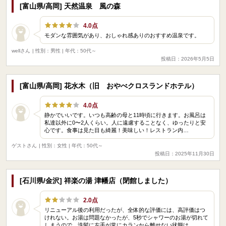
[富山県/高岡] 天然温泉 風の森
4.0点
モダンな雰囲気があり、おしゃれ感ありのおすすめ温泉です。
wellさん
| 性別：男性 | 年代：50代～
投稿日：2026年5月5日
[富山県/高岡] 花水木（旧 おやべクロスランドホテル）
4.0点
静かでいいです。いつも高齢の母と11時頃に行きます。お風呂は
私達以外に0〜2人くらい。人に遠慮することなく、ゆったりと安
心です。食事は見た目も綺麗！美味しい！レストラン内…
ゲストさん
| 性別：女性 | 年代：50代～
投稿日：2025年11月30日
[石川県/金沢] 祥楽の湯 津幡店（閉館しました）
2.0点
リニューアル後の利用だったが、全体的な評価には、高評価はつ
けれない。お湯は問題なかったが、5秒でシャワーのお湯が切れて
しまうので、洗髪に左手が常にカランから離せない状態は…