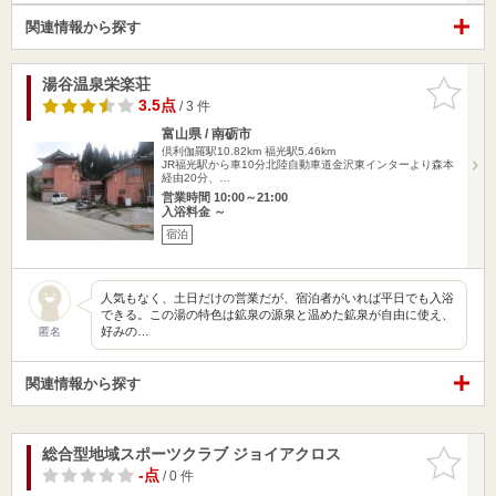
関連情報から探す
湯谷温泉栄楽荘
お気に入
りに追加
3.5点
/ 3 件
富山県 / 南砺市
倶利伽羅駅10.82km
福光駅5.46km
JR福光駅から車10分北陸自動車道金沢東インターより森本
経由20分、…
営業時間 10:00～21:00
入浴料金 ～
宿泊
人気もなく、土日だけの営業だが、宿泊者がいれば平日でも入浴
できる。この湯の特色は鉱泉の源泉と温めた鉱泉が自由に使え、
好みの…
匿名
関連情報から探す
総合型地域スポーツクラブ ジョイアクロス
お気に入
りに追加
-点
/ 0 件