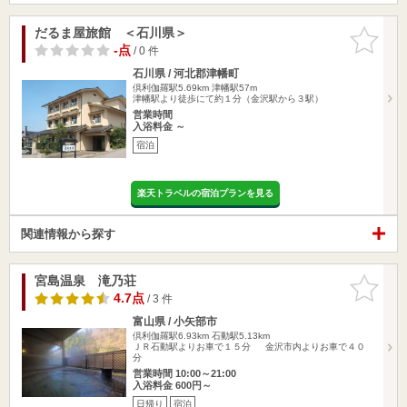
だるま屋旅館 ＜石川県＞
お気に入
りに追加
-点
/ 0 件
石川県 / 河北郡津幡町
倶利伽羅駅5.69km
津幡駅57m
津幡駅より徒歩にて約１分（金沢駅から３駅）
営業時間
入浴料金 ～
宿泊
楽天トラベルの宿泊プランを見る
関連情報から探す
宮島温泉 滝乃荘
お気に入
りに追加
4.7点
/ 3 件
富山県 / 小矢部市
倶利伽羅駅6.93km
石動駅5.13km
ＪＲ石動駅よりお車で１５分 金沢市内よりお車で４０
分
営業時間 10:00～21:00
入浴料金 600円～
日帰り
宿泊