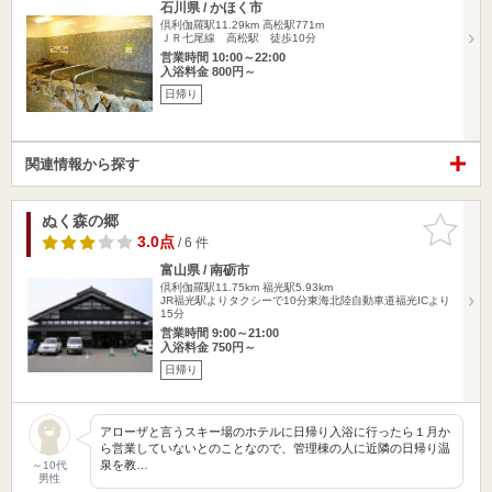
石川県 / かほく市
倶利伽羅駅11.29km
高松駅771m
ＪＲ七尾線 高松駅 徒歩10分
営業時間 10:00～22:00
入浴料金 800円～
日帰り
関連情報から探す
ぬく森の郷
お気に入
りに追加
3.0点
/ 6 件
富山県 / 南砺市
倶利伽羅駅11.75km
福光駅5.93km
JR福光駅よりタクシーで10分東海北陸自動車道福光ICより
15分
営業時間 9:00～21:00
入浴料金 750円～
日帰り
アローザと言うスキー場のホテルに日帰り入浴に行ったら１月か
ら営業していないとのことなので、管理棟の人に近隣の日帰り温
泉を教…
～10代
男性