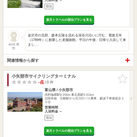
宿泊
楽天トラベルの宿泊プランを見る
金沢市の北部、森本丘陵を流れる深谷川沿いに佇む、寛政元年
（1789年）に創業した老舗旅館。平日の午後、日帰り入浴して来
まし…
40代 男
性
関連情報から探す
小矢部市サイクリングターミナル
お気に入
りに追加
-点
/ 0 件
富山県 / 小矢部市
倶利伽羅駅9.20km
東石黒駅5.61km
北陸本線 石動駅から庄川行バス乗車、藪波下車後徒歩２
０分
営業時間
入浴料金 ～
宿泊
楽天トラベルの宿泊プランを見る