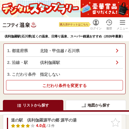
購入済チケットはこちら
ログイン
履歴
メニュー
倶利伽羅駅(石川県)近くの温泉、日帰り温泉、スーパー銭湯おすすめ（2026年最新）
1. 都道府県
北陸・甲信越 / 石川県
2. 沿線・駅
倶利伽羅駅
3. こだわり条件
指定しない
こだわり条件を変更する
リストから探す
地図から探す
道の駅 倶利伽羅源平の郷 源平の湯
お気に入
りに追加
4.0点
/ 3 件