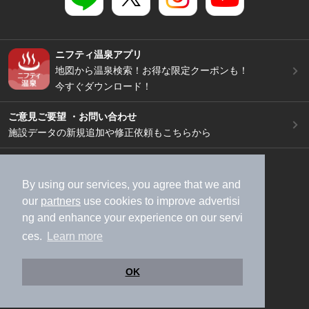
ニフティ温泉アプリ
地図から温泉検索！お得な限定クーポンも！
今すぐダウンロード！
ご意見ご要望 ・お問い合わせ
施設データの新規追加や修正依頼もこちらから
スマートフォン
/
PC
加盟店募集（資料請求）
広告出稿のご案内
By using our services, you agree that we and
our
partners
use cookies to improve advertisi
利用規約
ライフスタイルMEMBERS+規約
ng and enhance your experience on our servi
特定商取引法に基づく表記
ヘルプ
採用情報
ces.
Learn more
運営会社
個人情報保護ポリシー
©NIFTY Lifestyle Co., Ltd.
OK