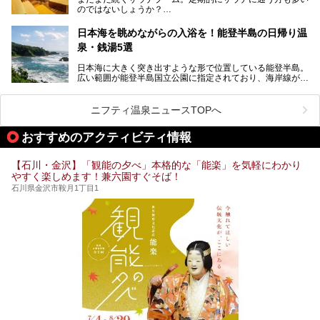
り、観光に加えて温泉もぜひ楽しみたいところ。金沢エリア
れちゃう！なんということでしょう！！
のではないしょうか？
でおすすめのスーパー銭湯をご紹介します。
加賀温泉郷フェス2017についてまとめます！
今回はそんなサウナによく行く人もこれから楽しむ人も格安
日本海を眺めながらの入浴を！能登半島の日帰り温
で楽しめるサウナを紹介します。
泉・銭湯5選
街中でアクセス抜群のところや、温泉とともに楽しめる施設
日本海に大きく突き出すような形で位置している能登半島。
など、種類豊富ですよ。
広い範囲が能登半島国立公園に指定されており、海岸線が作
り出す美しい景観が楽しめる景勝地です。
今回の記事では石川県にある1,000円以下のおすすめサウナ
車で行くのがオススメですが、ドライブの際にぜひ一緒に楽
施設を紹介します。
しんでいただきたいのが温泉です。絶景を眺めながらつかる
ニフティ温泉ニュースTOPへ
温泉は最高ですよ！ 今回はそんな能登の温泉を5つご紹介
します。
おすすめのアクティビティ情報
【石川・金沢】「観能の夕べ」本格的な「能楽」を気軽にわかり
やすく楽しめます！兼六園すぐそば！
石川県金沢市鞍月1丁目1