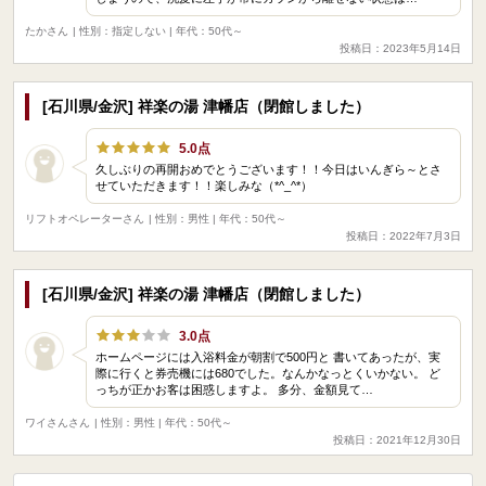
たかさん
| 性別：指定しない | 年代：50代～
投稿日：2023年5月14日
[石川県/金沢] 祥楽の湯 津幡店（閉館しました）
5.0点
久しぶりの再開おめでとうございます！！今日はいんぎら～とさ
せていただきます！！楽しみな（*^_^*）
リフトオペレーターさん
| 性別：男性 | 年代：50代～
投稿日：2022年7月3日
[石川県/金沢] 祥楽の湯 津幡店（閉館しました）
3.0点
ホームページには入浴料金が朝割で500円と 書いてあったが、実
際に行くと券売機には680でした。なんかなっとくいかない。 ど
っちが正かお客は困惑しますよ。 多分、金額見て…
ワイさんさん
| 性別：男性 | 年代：50代～
投稿日：2021年12月30日