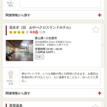
50代～
男性
関連情報から探す
花水木（旧 おやべクロスランドホテル）
お気に入
りに追加
4.0点
/ 1 件
富山県 / 小矢部市
倶利伽羅駅8.02km
石動駅2.01km
北陸本線 石動駅から車で５分
営業時間 10:00～18:30
入浴料金 520円～
日帰り
静かでいいです。いつも高齢の母と11時頃に行きます。お風呂は
私達以外に0〜2人くらい。人に遠慮することなく、ゆったりと安
心…
50代～
女性
関連情報から探す
高窪温泉
お気に入