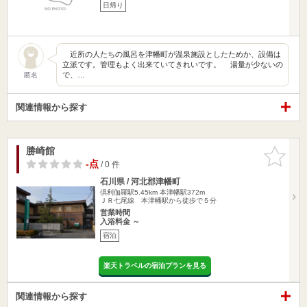
日帰り
近所の人たちの風呂を津幡町が温泉施設としたためか、設備は
立派です。管理もよく出来ていてきれいです。 湯量が少ないの
で、…
匿名
関連情報から探す
勝崎館
お気に入
りに追加
-点
/ 0 件
石川県 / 河北郡津幡町
倶利伽羅駅5.45km
本津幡駅372m
ＪＲ七尾線 本津幡駅から徒歩で５分
営業時間
入浴料金 ～
宿泊
楽天トラベルの宿泊プランを見る
関連情報から探す