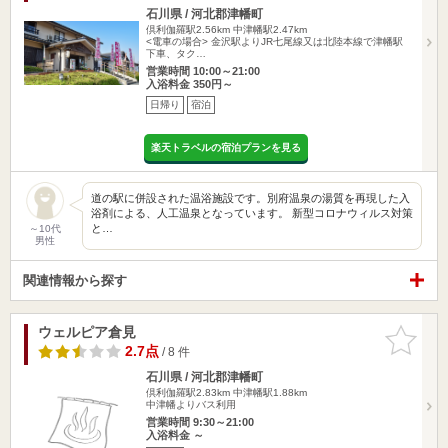
石川県 / 河北郡津幡町
倶利伽羅駅2.56km
中津幡駅2.47km
<電車の場合> 金沢駅よりJR七尾線又は北陸本線で津幡駅
下車、タク…
営業時間 10:00～21:00
入浴料金 350円～
日帰り
宿泊
楽天トラベルの宿泊プランを見る
道の駅に併設された温浴施設です。別府温泉の湯質を再現した入
浴剤による、人工温泉となっています。 新型コロナウィルス対策
と…
～10代
男性
関連情報から探す
ウェルピア倉見
お気に入
りに追加
2.7点
/ 8 件
石川県 / 河北郡津幡町
倶利伽羅駅2.83km
中津幡駅1.88km
中津幡よりバス利用
営業時間 9:30～21:00
入浴料金 ～