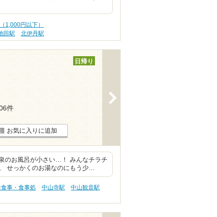
（1,000円以下）
池田駅
北伊丹駅
日帰り
>
106件
お気に入りに追加
泉のお風呂が小さい…！ みんなチラチ
。 せっかくのお湯なのにもう少…
お食事・食事処
中山寺駅
中山観音駅