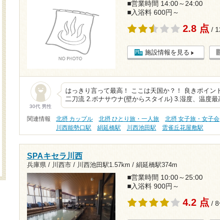
■営業時間 14:00～24:00
■入浴料 600円～
2.8 点
/ 
施設情報を見る
はっきり言って最高！ ここは天国か？！ 良きポイント
二刀流 2.ボナサウナ(壁からスタイル) 3.湿度、温度最
30代 男性
関連情報
北摂 カップル
北摂 ひとり旅・一人旅
北摂 女子旅・女子会
川西能勢口駅
絹延橋駅
川西池田駅
雲雀丘花屋敷駅
SPAキセラ川西
兵庫県 / 川西市 /
川西池田駅1.57km
/
絹延橋駅374m
■営業時間 10:00～25:00
■入浴料 900円～
4.2 点
/ 