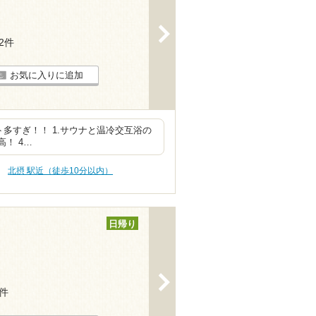
>
12件
お気に入りに追加
多すぎ！！ 1.サウナと温冷交互浴の
高！ 4…
北摂 駅近（徒歩10分以内）
日帰り
>
8件