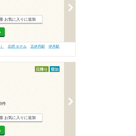
>
お気に入りに追加
る
内）
北摂 ホテル
北伊丹駅
伊丹駅
日帰り
宿泊
>
43件
お気に入りに追加
る