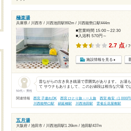
極楽湯
兵庫県 / 川西市 /
川西池田駅892m
/
川西能勢口駅444m
■営業時間 15:00～22:30
■入浴料 570円～
2.7 点
/ 
施設情報を見る
昔ながらの古き良き銭湯で雰囲気があります。 お湯
て サウナもありまして、このお値段は相当な穴場 で
50代～ 男性
関連情報
西宮 子連れOK
西宮 ひとり旅・一人旅
西宮 格安（1,000
川西能勢口駅
絹延橋駅
川西池田駅
雲雀丘花屋敷駅
五月湯
大阪府 / 池田市 /
川西池田駅1.26km
/
池田駅437m