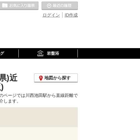
お気に入りの温泉
最近の履歴
ログイン
ID作成
グ
岩盤浴
県)近
地図から探す
)
のページでは川西池田駅から直線距離で
介します。