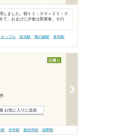
用しました。朝１１：００～２１：０
きて、おまけに夕食は部屋食。その
 カップル
鼓滝駅
鶯の森駅
多田駅
日帰り
>
5件
お気に入りに追加
丹駅
伊丹駅
新伊丹駅
稲野駅