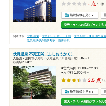
- 点
/ 0件
施設情報を見る
楽天トラベルの宿泊プランを見
関連情報
北摂 宿泊
北摂 ひとり旅・一人旅
北摂 駅近（徒歩10分以
阪急電鉄伊丹線伊丹駅
新伊丹駅
伏尾温泉 不死王閣（ふしおうかく）
大阪府 / 池田市伏尾町 / 伏尾温泉 /
川西池田駅4.58km
/
鼓滝駅2.14km
■営業時間 11:00～22:00
■入浴料 1,800円～
3.5 点
/ 
施設情報を見る
楽天トラベルの宿泊プランを見