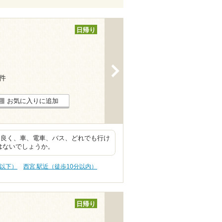
日帰り
>
7件
お気に入りに追加
も良く、車、電車、バス、どれでも行け
はないでしょうか。
円以下）
西宮 駅近（徒歩10分以内）
日帰り