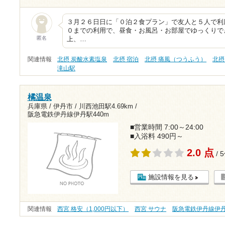
３月２６日日に「０泊２食プラン」で友人と５人で利
０までの利用で、昼食・お風呂・お部屋でゆっくりで
匿名
上、…
関連情報
北摂 炭酸水素塩泉
北摂 宿泊
北摂 痛風（つうふう）
北摂
滝山駅
橘温泉
兵庫県 / 伊丹市 /
川西池田駅4.69km
/
阪急電鉄伊丹線伊丹駅440m
■営業時間 7:00～24:00
■入浴料 490円～
2.0 点
/ 
施設情報を見る
関連情報
西宮 格安（1,000円以下）
西宮 サウナ
阪急電鉄伊丹線伊