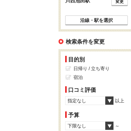
川西池田駅
変更
沿線・駅を選択
検索条件を変更
目的別
日帰り / 立ち寄り
宿泊
口コミ評価
指定なし
以上
予算
下限なし
～