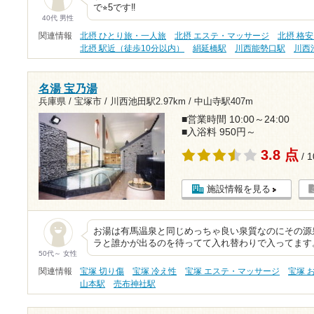
で⭐︎5です‼️
40代 男性
関連情報
北摂 ひとり旅・一人旅
北摂 エステ・マッサージ
北摂 格安
北摂 駅近（徒歩10分以内）
絹延橋駅
川西能勢口駅
川西
名湯 宝乃湯
兵庫県 / 宝塚市 /
川西池田駅2.97km
/
中山寺駅407m
■営業時間 10:00～24:00
■入浴料 950円～
3.8 点
/ 
施設情報を見る
お湯は有馬温泉と同じめっちゃ良い泉質なのにその源
ラと誰かが出るのを待ってて入れ替わりで入ってます
50代～ 女性
関連情報
宝塚 切り傷
宝塚 冷え性
宝塚 エステ・マッサージ
宝塚 
山本駅
売布神社駅