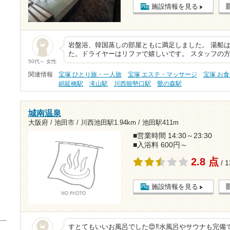
施設情報を見る
岩盤浴、韓国蒸しの部屋ともに満足しました。 湯船
た。ドライヤーはリファで嬉しいです。 スタッフの
50代～ 女性
関連情報
宝塚 ひとり旅・一人旅
宝塚 エステ・マッサージ
宝塚 お
絹延橋駅
滝山駅
川西能勢口駅
鶯の森駅
城南温泉
大阪府 / 池田市 /
川西池田駅1.94km
/
池田駅411m
■営業時間 14:30～23:30
■入浴料 600円～
2.8 点
/ 
施設情報を見る
すとてもいいお風呂でした😍‼️水風呂やサウナも完