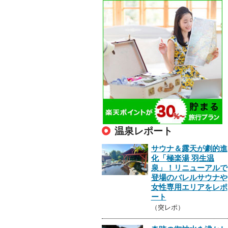
温泉レポート
サウナ＆露天が劇的進
化「極楽湯 羽生温
泉」！リニューアルで
登場のバレルサウナや
女性専用エリアをレポ
ート
（突レポ）