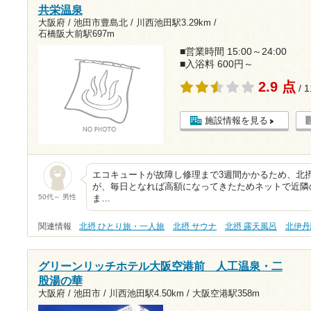
共栄温泉
大阪府 / 池田市豊島北 /
川西池田駅3.29km
/
石橋阪大前駅697m
■営業時間 15:00～24:00
■入浴料 600円～
2.9 点
/ 
施設情報を見る
エコキュートが故障し修理まで3週間かかるため、北
が、毎日となれば高額になってきたためネットで近隣
50代～ 男性
ま…
関連情報
北摂 ひとり旅・一人旅
北摂 サウナ
北摂 露天風呂
北伊丹
グリーンリッチホテル大阪空港前 人工温泉・二
股湯の華
大阪府 / 池田市 /
川西池田駅4.50km
/
大阪空港駅358m