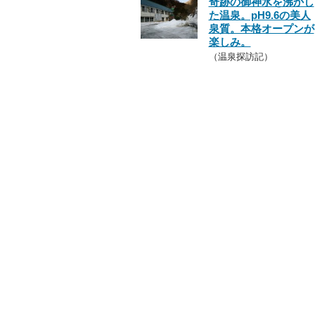
奇跡の御神水を沸かし
た温泉。pH9.6の美人
泉質。本格オープンが
楽しみ。
（温泉探訪記）