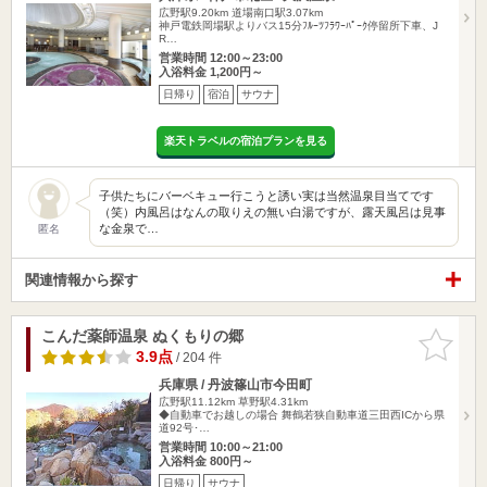
広野駅9.20km
道場南口駅3.07km
神戸電鉄岡場駅よりバス15分ﾌﾙｰﾂﾌﾗﾜｰﾊﾟｰｸ停留所下車、J
R…
営業時間 12:00～23:00
入浴料金 1,200円～
日帰り
宿泊
サウナ
楽天トラベルの宿泊プランを見る
子供たちにバーベキュー行こうと誘い実は当然温泉目当てです
（笑）内風呂はなんの取りえの無い白湯ですが、露天風呂は見事
な金泉で…
匿名
関連情報から探す
こんだ薬師温泉 ぬくもりの郷
お気に入
りに追加
3.9点
/ 204 件
兵庫県 / 丹波篠山市今田町
広野駅11.12km
草野駅4.31km
◆自動車でお越しの場合 舞鶴若狭自動車道三田西ICから県
道92号･…
営業時間 10:00～21:00
入浴料金 800円～
日帰り
サウナ