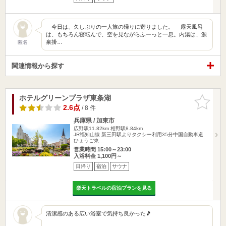
今日は、久しぶりの一人旅の帰りに寄りました。 露天風呂
は、もちろん寝転んで、空を見ながらふーっと一息。内湯は、源
泉掛…
匿名
関連情報から探す
ホテルグリーンプラザ東条湖
お気に入
りに追加
2.6点
/ 8 件
兵庫県 / 加東市
広野駅11.82km
相野駅8.84km
JR福知山線 新三田駅よりタクシー利用35分中国自動車道
ひょうご東…
営業時間 15:00～23:00
入浴料金 1,100円～
日帰り
宿泊
サウナ
楽天トラベルの宿泊プランを見る
清潔感のある広い浴室で気持ち良かった🎵