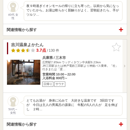
夜９時過ぎイオンモールの帰りに立ち寄った。以前から気になっ
ていたから。お湯は軟らかく肌触りがよく、翌朝起きたら、手が
ツルツ…
40代 女
性
関連情報から探す
吉川温泉よかたん
お気に入
りに追加
3.7点
/ 130 件
兵庫県 / 三木市
広野駅7.95km
ウッディタウン中央駅6.23km
JR三田駅または神戸電鉄三田駅より神姫バス乗車。「社」
行きまたは「渡…
営業時間 10:00～22:00
入浴料金 800円～
日帰り
サウナ
とてもお湯が 身体に沁みて 大好きな温泉です 3回目です
が 今日は主人の男風呂の源泉に 年配の5人の人が 足を伸ば
し ２時…
50代～
女性
関連情報から探す