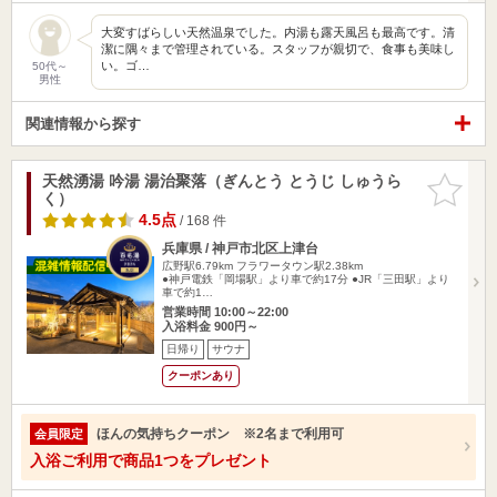
大変すばらしい天然温泉でした。内湯も露天風呂も最高です。清
潔に隅々まで管理されている。スタッフが親切で、食事も美味し
い。ゴ…
50代～
男性
関連情報から探す
天然湧湯 吟湯 湯治聚落（ぎんとう とうじ しゅうら
お気に入
く）
りに追加
4.5点
/ 168 件
兵庫県 / 神戸市北区上津台
広野駅6.79km
フラワータウン駅2.38km
●神戸電鉄「岡場駅」より車で約17分 ●JR「三田駅」より
車で約1…
営業時間 10:00～22:00
入浴料金 900円～
日帰り
サウナ
クーポンあり
ほんの気持ちクーポン ※2名まで利用可
会員限定
入浴ご利用で商品1つをプレゼント