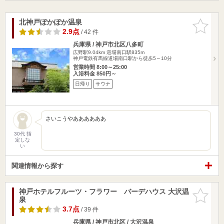
北神戸ぽかぽか温泉
お気に入
りに追加
2.9点
/ 42 件
兵庫県 / 神戸市北区八多町
広野駅9.04km
道場南口駅835m
神戸電鉄有馬線道場南口駅から徒歩5～10分
営業時間 8:00～25:00
入浴料金 850円～
日帰り
サウナ
さいこうやああああああ
30代 指
定しな
い
関連情報から探す
神戸ホテルフルーツ・フラワー バーデハウス 大沢温
お気に入
泉
りに追加
3.7点
/ 39 件
兵庫県 / 神戸市北区 / 大沢温泉