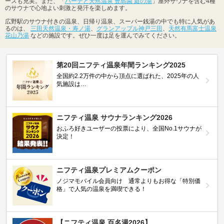
ースも充実。また、「
バーデと天然温泉 豊島園 庭の湯
」屋外サウナを含む4種
のサウナで心地よい刺激と発汗を楽しめます。
広野駅のサウナ付きの温泉、日帰り温泉、スーパー銭湯の中でも特に人気があ
るのは、
三田天然温泉・寿ノ湯
、
グランアップル神戸三田
、
天然有馬富士温泉
花山乃湯
などの施設です。ぜひ一度は足を運んでみてください。
第20回ニフティ温泉年間ランキング2025
全国約2.2万件の中から頂点に選ばれた、2025年の人
気施設は…
ニフティ温泉 サウナランキング2026
おふろ好きユーザーの投票により、全国No.1サウナが
決定！
ニフティ温泉プレミアムクーポン
ノジマモバイル会員向け 通常よりもお得な「特別価
格」で人気の温泉を満喫できる！
【ニフティ温泉 百名湯2026】