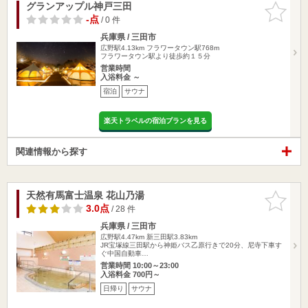
グランアップル神戸三田
お気に入
りに追加
-点
/ 0 件
兵庫県 / 三田市
広野駅4.13km
フラワータウン駅768m
フラワータウン駅より徒歩約１５分
営業時間
入浴料金 ～
宿泊
サウナ
楽天トラベルの宿泊プランを見る
関連情報から探す
天然有馬富士温泉 花山乃湯
お気に入
りに追加
3.0点
/ 28 件
兵庫県 / 三田市
広野駅4.47km
新三田駅3.83km
JR宝塚線三田駅から神姫バス乙原行きで20分、尼寺下車す
ぐ中国自動車…
営業時間 10:00～23:00
入浴料金 700円～
日帰り
サウナ