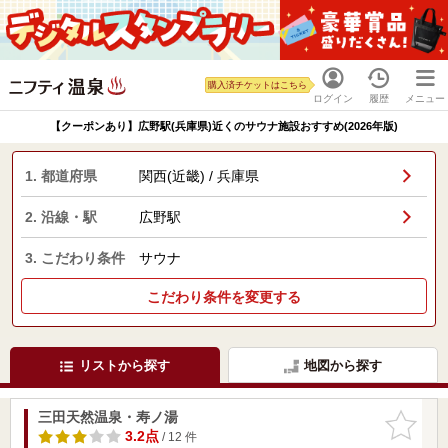
購入済チケットはこちら
ログイン
履歴
メニュー
【クーポンあり】広野駅(兵庫県)近くのサウナ施設おすすめ(2026年版)
1. 都道府県
関西(近畿) / 兵庫県
2. 沿線・駅
広野駅
3. こだわり条件
サウナ
こだわり条件を変更する
リストから探す
地図から探す
三田天然温泉・寿ノ湯
お気に入
りに追加
3.2点
/ 12 件