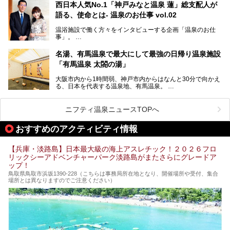
華街をはじめ、きらびやかに発展したハーバーランドなど、
西日本人気No.1「神戸みなと温泉 蓮」総支配人が
人気観光スポットもめじろ押しです。
語る、使命とは- 温泉のお仕事 vol.02
そして、温泉好きの視点から見ると、神戸市といえば何とい
っても「有馬温泉」。日本三古湯の一角をなす、歴史ある名
温浴施設で働く方々をインタビューする企画「温泉のお仕
湯です。そのお湯をリーズナブルに体験できる健康ランドや
事」。
スーパー銭湯があったら……。今回はそんな希望に沿う施設
第2弾はニフティ温泉年間ランキング2018で全国総合ランキ
も含め、おすすめのスパ銭をピックアップしてご紹介してい
ング西日本1位、2年連続「ベストオブ宿泊賞」に輝いた
きます！
名湯、有馬温泉で最大にして最強の日帰り温泉施設
「神戸みなと温泉 蓮」の魅力に迫りました！
「有馬温泉 太閤の湯」
大阪市内から1時間弱、神戸市内からはなんと30分で向かえ
る、日本を代表する温泉地、有馬温泉。
そのなかでも最大の規模を誇る「有馬温泉 太閤の湯」は、
有名な「金泉」と「銀泉」に加え、人工のの炭酸泉まで楽し
める、ある意味「最強」ともいえる施設です。
ニフティ温泉ニュースTOPへ
今回は自慢のお湯をメインにその魅力の数々を紹介します！
おすすめのアクティビティ情報
【兵庫・淡路島】日本最大級の海上アスレチック！２０２６フロ
リックシーアドベンチャーパーク淡路島がまたさらにグレードア
ップ！
鳥取県鳥取市浜坂1390‐228（こちらは事務局所在地となり、開催場所や受付、集合
場所とは異なりますのでご注意ください）