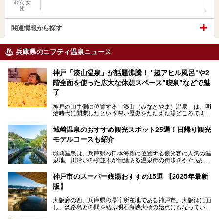
40代 女
性
関連情報から探す
兵庫県のニフティ温泉ニュース
神戸「湊山温泉」が話題沸騰！ "超アヒル風呂"や2
階全面を使った広大な休憩スペース"喫泉"などで魅
了
神戸の山手側に位置する「湊山（みなとやま）温泉」は、明
治時代に開業したという深い歴史をたたえた湯どころです。
そんな長寿の温泉が今、話題となっています。理由は湯船い
っぱいに浮かぶアヒルちゃん。さらに、ゆったりくつろげて
城崎温泉のおすすめ観光スポット25選！日帰り観光
コワーキングも可能な休憩スペースも人気に。斬新な企画や
モデルコースも紹介
設備で人々をアッと驚かせる湊山温泉の魅力をリポートしま
す。
城崎温泉は、兵庫県の日本海側に位置する観光客に人気の温
泉地。川沿いの柳並木が情緒ある温泉街の街歩きや7つある
外湯巡り、ロープウェイからの絶景、冬のカニ料理などで知
られています。鉄道の駅から温泉街が近く、歩いて回るのに
神戸市のスーパー銭湯おすすめ15選 【2025年最新
ちょうどよい規模で、日帰りでの訪問にもおすすめです。
版】
この記事では、城崎温泉と周辺の見どころから厳選した25
大阪府の西、兵庫県の県庁所在地である神戸市。大阪湾に面
の観光スポットをピックアップ。温泉やご当地グルメなどを
し、淡路島との間を結ぶ明石海峡大橋の始点にもなっていま
盛り込んだ日帰り観光モデルコースも紹介しているので、ぜ
す。古くから港町として栄え、異国情緒の残る異人館街や中
ひ参考にしてくださいね！