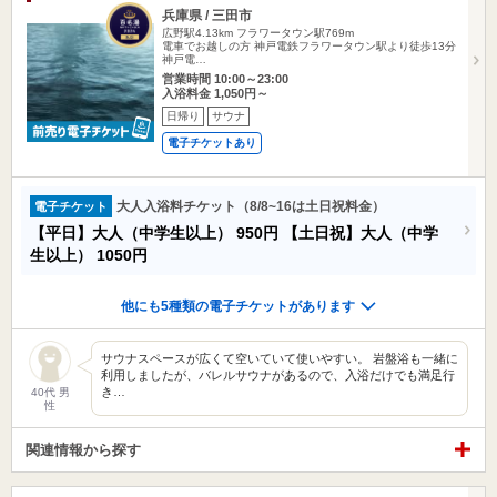
兵庫県 / 三田市
広野駅4.13km
フラワータウン駅769m
電車でお越しの方 神戸電鉄フラワータウン駅より徒歩13分
神戸電…
営業時間 10:00～23:00
入浴料金 1,050円～
日帰り
サウナ
電子チケットあり
大人入浴料チケット（8/8~16は土日祝料金）
電子チケット
【平日】大人（中学生以上）
950円
【土日祝】大人（中学
生以上）
1050円
他にも5種類の電子チケットがあります
サウナスペースが広くて空いていて使いやすい。 岩盤浴も一緒に
利用しましたが、バレルサウナがあるので、入浴だけでも満足行
き…
40代 男
性
関連情報から探す