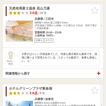
天然有馬富士温泉 花山乃湯
お気に入
りに追加
3.0点
/ 28 件
兵庫県 / 三田市
相野駅7.86km
新三田駅3.83km
JR宝塚線三田駅から神姫バス乙原行きで20分、尼寺下車す
ぐ中国自動車…
営業時間 10:00～23:00
入浴料金 700円～
日帰り
サウナ
大変すばらしい天然温泉でした。内湯も露天風呂も最高です。清
潔に隅々まで管理されている。スタッフが親切で、食事も美味し
い。ゴ…
50代～
男性
関連情報から探す
ホテルグリーンプラザ東条湖
お気に入
りに追加
2.6点
/ 8 件
兵庫県 / 加東市
相野駅8.84km
比延駅9.01km
JR福知山線 新三田駅よりタクシー利用35分中国自動車道