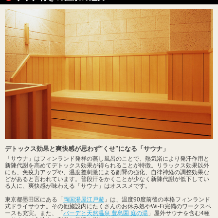
デトックス効果と爽快感が思わず"くせ"になる「サウナ」
「サウナ」はフィンランド発祥の蒸し風呂のことで、熱気浴により発汗作用と
新陳代謝を高めてデトックス効果が得られることが特徴。リラックス効果以外
にも、免疫力アップや、温度差刺激による副腎の強化、自律神経の調整効果な
どがあると言われています。普段汗をかくことが少なく新陳代謝が低下してい
る人に、爽快感が味わえる「サウナ」はオススメです。
東京都墨田区にある「
両国湯屋江戸遊
」は、温度90度前後の本格フィンランド
式ドライサウナ。その他施設内にたくさんのお休み処やWi-Fi完備のワークスペ
ースも充実。また、「
バーデと天然温泉 豊島園 庭の湯
」屋外サウナを含む4種