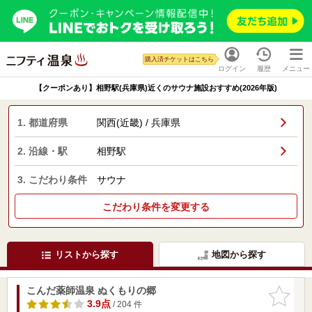
購入済チケットはこちら
ログイン
履歴
メニュー
【クーポンあり】相野駅(兵庫県)近くのサウナ施設おすすめ(2026年版)
1. 都道府県
関西(近畿) / 兵庫県
2. 沿線・駅
相野駅
3. こだわり条件
サウナ
こだわり条件を変更する
リストから探す
地図から探す
こんだ薬師温泉 ぬくもりの郷
お気に入
りに追加
3.9点
/ 204 件