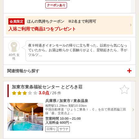
クーポンあり
ほんの気持ちクーポン ※2名まで利用可
会員限定
入浴ご利用で商品1つをプレゼント
夜９時過ぎイオンモールの帰りに立ち寄った。以前から気になっ
ていたから。お湯は軟らかく肌触りがよく、翌朝起きたら、手が
ツルツ…
40代 女
性
関連情報から探す
加東市東条福祉センター とどろき荘
お気に入
りに追加
3.0点
/ 26 件
兵庫県 / 加東市 / 東条温泉
相野駅11.29km
滝駅10.03km
中国自動車道「ひょうご東条Ｉ．Ｃ」を出て県道西脇三田
線「森」交差点よ…
営業時間 10:00～21:00
入浴料金 600円～
日帰り
サウナ