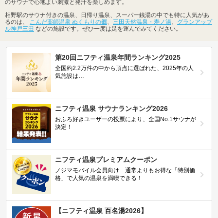
のサウナで心地よい刺激と発汗を楽しめます。
相野駅のサウナ付きの温泉、日帰り温泉、スーパー銭湯の中でも特に人気があ
るのは、
こんだ薬師温泉 ぬくもりの郷
、
三田天然温泉・寿ノ湯
、
グランアップ
ル神戸三田
などの施設です。ぜひ一度は足を運んでみてください。
第20回ニフティ温泉年間ランキング2025
全国約2.2万件の中から頂点に選ばれた、2025年の人
気施設は…
ニフティ温泉 サウナランキング2026
おふろ好きユーザーの投票により、全国No.1サウナが
決定！
ニフティ温泉プレミアムクーポン
ノジマモバイル会員向け 通常よりもお得な「特別価
格」で人気の温泉を満喫できる！
【ニフティ温泉 百名湯2026】