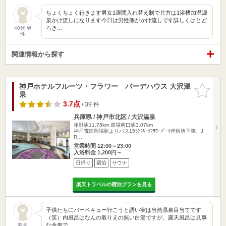
ちょくちょく行きます男女1週間入れ替え制で片方は1浴槽加温源
泉かけ流しになります今日は男性側がかけ流しです詳しくはとど
ろき…
40代 男
性
関連情報から探す
神戸ホテルフルーツ・フラワー バーデハウス 大沢温
お気に入
泉
りに追加
3.7点
/ 39 件
兵庫県 / 神戸市北区 / 大沢温泉
相野駅11.78km
道場南口駅3.07km
神戸電鉄岡場駅よりバス15分ﾌﾙｰﾂﾌﾗﾜｰﾊﾟｰｸ停留所下車、J
R…
営業時間 12:00～23:00
入浴料金 1,200円～
日帰り
宿泊
サウナ
楽天トラベルの宿泊プランを見る
子供たちにバーベキュー行こうと誘い実は当然温泉目当てです
（笑）内風呂はなんの取りえの無い白湯ですが、露天風呂は見事
な金泉で…
匿名