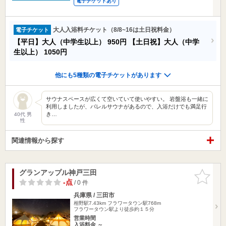
電子チケットあり
大人入浴料チケット（8/8~16は土日祝料金）
電子チケット
【平日】大人（中学生以上）
950円
【土日祝】大人（中学
生以上）
1050円
他にも5種類の電子チケットがあります
サウナスペースが広くて空いていて使いやすい。 岩盤浴も一緒に
利用しましたが、バレルサウナがあるので、入浴だけでも満足行
き…
40代 男
性
関連情報から探す
グランアップル神戸三田
お気に入
りに追加
-点
/ 0 件
兵庫県 / 三田市
相野駅7.43km
フラワータウン駅768m
フラワータウン駅より徒歩約１５分
営業時間
入浴料金 ～