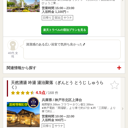
ひょうご東…
営業時間 15:00～23:00
入浴料金 1,100円～
日帰り
宿泊
サウナ
楽天トラベルの宿泊プランを見る
清潔感のある広い浴室で気持ち良かった🎵
40代 女
性
関連情報から探す
天然湧湯 吟湯 湯治聚落（ぎんとう とうじ しゅうら
お気に入
く）
りに追加
4.5点
/ 168 件
兵庫県 / 神戸市北区上津台
相野駅9.38km
フラワータウン駅2.38km
●神戸電鉄「岡場駅」より車で約17分 ●JR「三田駅」より
車で約1…
営業時間 10:00～22:00
入浴料金 900円～
日帰り
サウナ