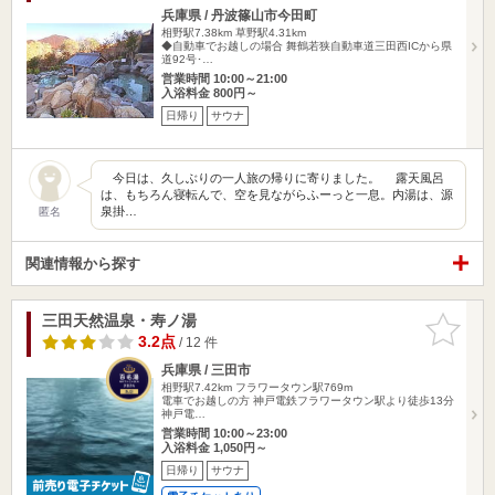
兵庫県 / 丹波篠山市今田町
相野駅7.38km
草野駅4.31km
◆自動車でお越しの場合 舞鶴若狭自動車道三田西ICから県
道92号･…
営業時間 10:00～21:00
入浴料金 800円～
日帰り
サウナ
今日は、久しぶりの一人旅の帰りに寄りました。 露天風呂
は、もちろん寝転んで、空を見ながらふーっと一息。内湯は、源
泉掛…
匿名
関連情報から探す
三田天然温泉・寿ノ湯
お気に入
りに追加
3.2点
/ 12 件
兵庫県 / 三田市
相野駅7.42km
フラワータウン駅769m
電車でお越しの方 神戸電鉄フラワータウン駅より徒歩13分
神戸電…
営業時間 10:00～23:00
入浴料金 1,050円～
日帰り
サウナ