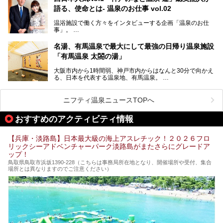
人気観光スポットもめじろ押しです。
語る、使命とは- 温泉のお仕事 vol.02
そして、温泉好きの視点から見ると、神戸市といえば何とい
っても「有馬温泉」。日本三古湯の一角をなす、歴史ある名
温浴施設で働く方々をインタビューする企画「温泉のお仕
湯です。そのお湯をリーズナブルに体験できる健康ランドや
事」。
スーパー銭湯があったら……。今回はそんな希望に沿う施設
第2弾はニフティ温泉年間ランキング2018で全国総合ランキ
も含め、おすすめのスパ銭をピックアップしてご紹介してい
ング西日本1位、2年連続「ベストオブ宿泊賞」に輝いた
きます！
名湯、有馬温泉で最大にして最強の日帰り温泉施設
「神戸みなと温泉 蓮」の魅力に迫りました！
「有馬温泉 太閤の湯」
大阪市内から1時間弱、神戸市内からはなんと30分で向かえ
る、日本を代表する温泉地、有馬温泉。
そのなかでも最大の規模を誇る「有馬温泉 太閤の湯」は、
有名な「金泉」と「銀泉」に加え、人工のの炭酸泉まで楽し
める、ある意味「最強」ともいえる施設です。
ニフティ温泉ニュースTOPへ
今回は自慢のお湯をメインにその魅力の数々を紹介します！
おすすめのアクティビティ情報
【兵庫・淡路島】日本最大級の海上アスレチック！２０２６フロ
リックシーアドベンチャーパーク淡路島がまたさらにグレードア
ップ！
鳥取県鳥取市浜坂1390‐228（こちらは事務局所在地となり、開催場所や受付、集合
場所とは異なりますのでご注意ください）