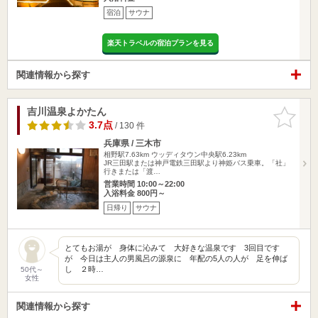
宿泊
サウナ
楽天トラベルの宿泊プランを見る
関連情報から探す
吉川温泉よかたん
お気に入
りに追加
3.7点
/ 130 件
兵庫県 / 三木市
相野駅7.63km
ウッディタウン中央駅6.23km
JR三田駅または神戸電鉄三田駅より神姫バス乗車。「社」
行きまたは「渡…
営業時間 10:00～22:00
入浴料金 800円～
日帰り
サウナ
とてもお湯が 身体に沁みて 大好きな温泉です 3回目です
が 今日は主人の男風呂の源泉に 年配の5人の人が 足を伸ば
し ２時…
50代～
女性
関連情報から探す