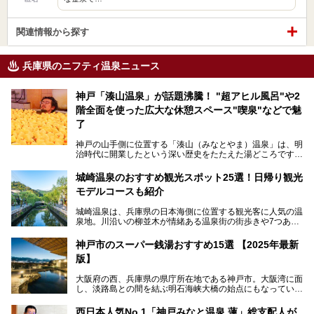
関連情報から探す
兵庫県のニフティ温泉ニュース
神戸「湊山温泉」が話題沸騰！ "超アヒル風呂"や2
階全面を使った広大な休憩スペース"喫泉"などで魅
了
神戸の山手側に位置する「湊山（みなとやま）温泉」は、明
治時代に開業したという深い歴史をたたえた湯どころです。
そんな長寿の温泉が今、話題となっています。理由は湯船い
っぱいに浮かぶアヒルちゃん。さらに、ゆったりくつろげて
城崎温泉のおすすめ観光スポット25選！日帰り観光
コワーキングも可能な休憩スペースも人気に。斬新な企画や
モデルコースも紹介
設備で人々をアッと驚かせる湊山温泉の魅力をリポートしま
す。
城崎温泉は、兵庫県の日本海側に位置する観光客に人気の温
泉地。川沿いの柳並木が情緒ある温泉街の街歩きや7つある
外湯巡り、ロープウェイからの絶景、冬のカニ料理などで知
られています。鉄道の駅から温泉街が近く、歩いて回るのに
神戸市のスーパー銭湯おすすめ15選 【2025年最新
ちょうどよい規模で、日帰りでの訪問にもおすすめです。
版】
この記事では、城崎温泉と周辺の見どころから厳選した25
大阪府の西、兵庫県の県庁所在地である神戸市。大阪湾に面
の観光スポットをピックアップ。温泉やご当地グルメなどを
し、淡路島との間を結ぶ明石海峡大橋の始点にもなっていま
盛り込んだ日帰り観光モデルコースも紹介しているので、ぜ
す。古くから港町として栄え、異国情緒の残る異人館街や中
ひ参考にしてくださいね！
華街をはじめ、きらびやかに発展したハーバーランドなど、
西日本人気No.1「神戸みなと温泉 蓮」総支配人が