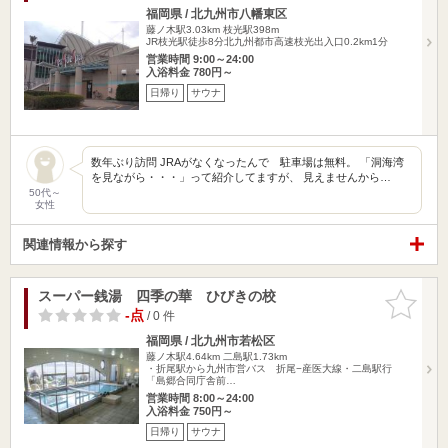
福岡県 / 北九州市八幡東区
藤ノ木駅3.03km
枝光駅398m
JR枝光駅徒歩8分北九州都市高速枝光出入口0.2km1分
営業時間 9:00～24:00
入浴料金 780円～
日帰り
サウナ
数年ぶり訪問 JRAがなくなったんで 駐車場は無料。 「洞海湾
を見ながら・・・」って紹介してますが、 見えませんから…
50代～
女性
関連情報から探す
スーパー銭湯 四季の華 ひびきの校
お気に入
りに追加
-点
/ 0 件
福岡県 / 北九州市若松区
藤ノ木駅4.64km
二島駅1.73km
・折尾駅から九州市営バス 折尾−産医大線・二島駅行
「島郷合同庁舎前…
営業時間 8:00～24:00
入浴料金 750円～
日帰り
サウナ