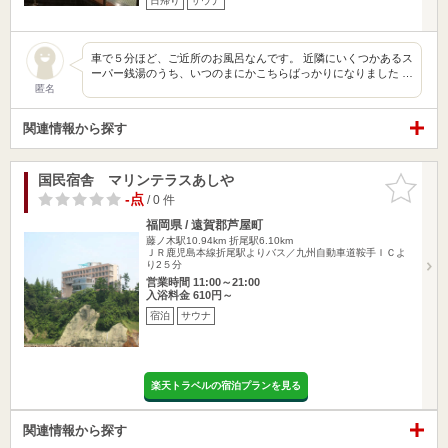
日帰り
サウナ
車で５分ほど、ご近所のお風呂なんです。 近隣にいくつかあるス
ーパー銭湯のうち、いつのまにかこちらばっかりになりました …
匿名
関連情報から探す
国民宿舎 マリンテラスあしや
お気に入
りに追加
-点
/ 0 件
福岡県 / 遠賀郡芦屋町
藤ノ木駅10.94km
折尾駅6.10km
ＪＲ鹿児島本線折尾駅よりバス／九州自動車道鞍手ＩＣよ
り2５分
営業時間 11:00～21:00
入浴料金 610円～
宿泊
サウナ
楽天トラベルの宿泊プランを見る
関連情報から探す