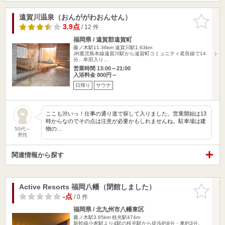
遠賀川温泉（おんががわおんせん）
お気に入
りに追加
3.9点
/ 12 件
福岡県 / 遠賀郡遠賀町
藤ノ木駅11.36km
遠賀川駅1.63km
JR鹿児島本線遠賀川駅から遠賀町コミュニティ老良線で14
分、牟田入り…
営業時間 13:00～21:00
入浴料金 800円～
日帰り
サウナ
ここも渋いっ！仕事の通り道で探して入りました。営業開始は13
時からなのでその点は注意が必要かもしれませんね。駐車場は建
物の…
50代～
男性
関連情報から探す
Active Resorts 福岡八幡（閉館しました）
お気に入
りに追加
-点
/ 0 件
福岡県 / 北九州市八幡東区
藤ノ木駅3.65km
枝光駅474m
新幹線小倉駅より4駅の枝光駅から徒歩約8分・車約3分。