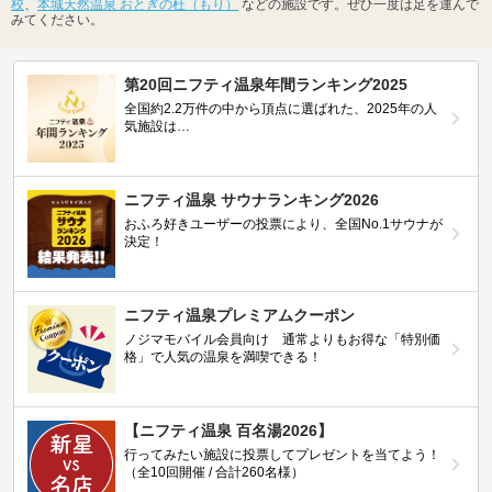
校
、
本城天然温泉 おとぎの杜（もり）
などの施設です。ぜひ一度は足を運んで
みてください。
第20回ニフティ温泉年間ランキング2025
全国約2.2万件の中から頂点に選ばれた、2025年の人
気施設は…
ニフティ温泉 サウナランキング2026
おふろ好きユーザーの投票により、全国No.1サウナが
決定！
ニフティ温泉プレミアムクーポン
ノジマモバイル会員向け 通常よりもお得な「特別価
格」で人気の温泉を満喫できる！
【ニフティ温泉 百名湯2026】
行ってみたい施設に投票してプレゼントを当てよう！
（全10回開催 / 合計260名様）