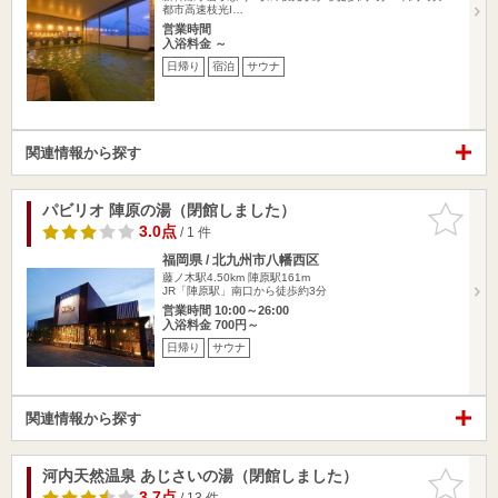
都市高速枝光I…
営業時間
入浴料金 ～
日帰り
宿泊
サウナ
関連情報から探す
パビリオ 陣原の湯（閉館しました）
お気に入
りに追加
3.0点
/ 1 件
福岡県 / 北九州市八幡西区
藤ノ木駅4.50km
陣原駅161m
JR「陣原駅」南口から徒歩約3分
営業時間 10:00～26:00
入浴料金 700円～
日帰り
サウナ
関連情報から探す
河内天然温泉 あじさいの湯（閉館しました）
お気に入
りに追加
3.7点
/ 13 件