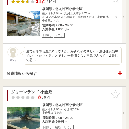
りに追加
3.8点
/ 16 件
福岡県 / 北九州市小倉北区
藤ノ木駅7.04km
九州工大前駅1.72km
JR鹿児島本線 西小倉駅より車利用約8分（小倉駅北口、西
小倉駅、戸畑…
営業時間 9:00～25:00
入浴料金 1,000円～
日帰り
サウナ
夏でも冬でも温泉＆サウナが大好きな私のリセット法は健美効炉
での～ったりすることです。一時間ぐらい平気で入って、爆睡し
て思い…
匿名
関連情報から探す
グリーンランド 小倉店
お気に入
りに追加
-点
/ 0 件
福岡県 / 北九州市小倉北区
藤ノ木駅9.08km
小倉駅335m
小倉駅より徒歩
営業時間 0:00～24:00
入浴料金 900円～
日帰り
宿泊
サウナ