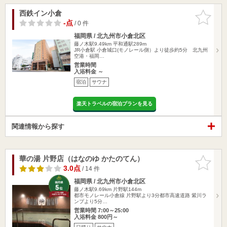
西鉄イン小倉
お気に入
りに追加
-点
/ 0 件
福岡県 / 北九州市小倉北区
藤ノ木駅9.49km
平和通駅289m
JR小倉駅 小倉城口(モノレール側）より徒歩約5分 北九州
空港・福岡…
営業時間
入浴料金 ～
宿泊
サウナ
楽天トラベルの宿泊プランを見る
関連情報から探す
華の湯 片野店（はなのゆ かたのてん）
お気に入
りに追加
3.0点
/ 14 件
福岡県 / 北九州市小倉北区
藤ノ木駅9.69km
片野駅144m
都市モノレール小倉線 片野駅より3分都市高速道路 紫川ラ
ンプより5分…
営業時間 7:00～25:00
入浴料金 800円～