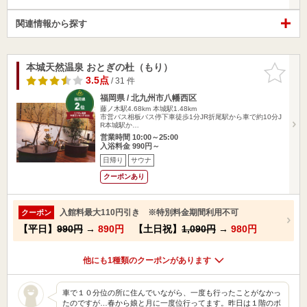
関連情報から探す
本城天然温泉 おとぎの杜（もり）
お気に入
りに追加
3.5点
/ 31 件
福岡県 / 北九州市八幡西区
藤ノ木駅4.68km
本城駅1.48km
市営バス相板バス停下車徒歩1分JR折尾駅から車で約10分J
R本城駅か…
営業時間 10:00～25:00
入浴料金 990円～
日帰り
サウナ
クーポンあり
入館料最大110円引き ※特別料金期間利用不可
クーポン
【平日】
990円
→
890円
【土日祝】
1,090円
→
980円
他にも1種類のクーポンがあります
車で１０分位の所に住んでいながら、一度も行ったことがなかっ
たのですが…春から娘と月に一度位行ってます。昨日は１階のボ