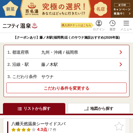
購入済チケットはこちら
ログイン
履歴
メニュー
【クーポンあり】藤ノ木駅(福岡県)近くのサウナ施設おすすめ(2026年版)
1. 都道府県
九州・沖縄 / 福岡県
2. 沿線・駅
藤ノ木駅
3. こだわり条件
サウナ
こだわり条件を変更する
リストから探す
地図から探す
八幡天然温泉シーサイドスパ
お気に入
りに追加
4.3点
/ 7 件