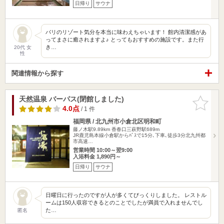
日帰り
サウナ
バリのリゾート気分を本当に味わえちゃいます！ 館内清潔感があ
ってまさに癒されますよ♪ とってもおすすめの施設です。また行
き…
20代 女
性
関連情報から探す
天然温泉 バーパス(閉館しました)
お気に入
りに追加
4.0点
/ 1 件
福岡県 / 北九州市小倉北区明和町
藤ノ木駅9.89km
香春口三萩野駅689m
JR鹿児島本線小倉駅からﾊﾞｽで15分､下車､徒歩3分北九州都
市高速…
営業時間 10:00～翌9:00
入浴料金 1,890円～
日帰り
サウナ
日曜日に行ったのですが人が多くてびっくりしました。 レストル
ームは150人収容できるとのことでしたが満員で入れませんでし
た…
匿名