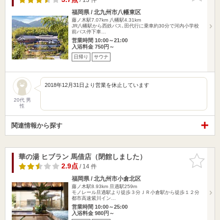
福岡県 / 北九州市八幡東区
藤ノ木駅7.07km
八幡駅4.31km
JR八幡駅から西鉄バス､田代行に乗車約30分で河内小学校
前バス停下車…
営業時間 10:00～21:00
入浴料金 750円～
日帰り
サウナ
2018年12月31日より営業を休止しています
20代 男
性
関連情報から探す
華の湯 ヒブラン 馬借店（閉館しました）
お気に入
りに追加
2.9点
/ 14 件
福岡県 / 北九州市小倉北区
藤ノ木駅8.93km
旦過駅259m
モノレール旦過駅より徒歩３分ＪＲ小倉駅から徒歩１２分
都市高速紫川イン…
営業時間 10:00～25:00
入浴料金 980円～