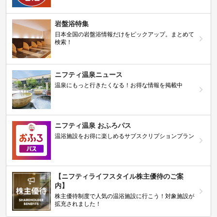
岩盤浴特集
日本全国の岩盤浴情報だけをピックアップ。まとめて
検索！
ニフティ温泉ニュース
温泉にもっと行きたくなる！お得な情報を掲載中
ニフティ温泉 おふろパス
温浴施設をお得に楽しめるサブスクリプションプラン
【ニフティライフスタイル株主優待のご案
内】
株主優待制度で人気の温浴施設に行こう！対象施設が
拡充されました！