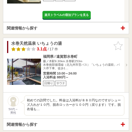
楽天トラベルの宿泊プランを見る
関連情報から探す
水巻天然温泉 いちょうの湯
お気に入
りに追加
3.1点
/ 17 件
福岡県 / 遠賀郡水巻町
藤ノ木駅9.30km
水巻駅253m
水巻南部循環線（北九州市営バス）「いちょうの湯前」バ
ス停下車、徒歩1…
営業時間 10:00～24:00
入浴料金 880円～
日帰り
サウナ
初めての訪問でした。料金は入浴料が８８０円なのですがシュー
ズ入れが１０円、脱衣ロッカーが１００円（戻ります）です。脱
衣場も…
50代～
男性
関連情報から探す