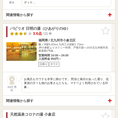
ディケ…
匿名
関連情報から探す
パビリオ 日明の湯（ひあがりのゆ）
お気に入
りに追加
3.6点
/ 21 件
福岡県 / 北九州市小倉北区
藤ノ木駅6.82km
九州工大前駅1.72km
JR小倉駅よりタクシー利用、戸畑方面へ10分北九州都市高
速道路2号線…
営業時間 10:00～24:00
入浴料金 850円～
日帰り
サウナ
お風呂もサウナも非常に静かです。 黙浴と掲示があった通り、従
業員の方々も他のお客さんたちも、マナーよく利用されている印
象…
30代 男
性
関連情報から探す
天然温泉コロナの湯 小倉店
お気に入