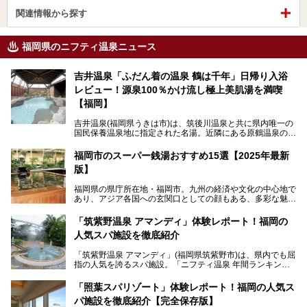
関連情報から探す
福岡県のニフティ温泉ニュース
吉井温泉「ふだん着の温泉 鶴は千年」日帰り入浴
レビュー！源泉100％かけ流し極上美肌湯を満喫
【福岡】
吉井温泉(福岡県うきは市)は、筑後川温泉と共に県内唯一の
国民保養温泉地に指定された名湯。近隣にある原鶴温泉の観
光地風情と異なり、長閑な田園地帯に佇む小さな温泉地で
す。
福岡市のスーパー銭湯おすすめ15選【2025年最新
版】
「ふだん着の温泉 鶴は千年」は、吉井温泉にある日帰り入
浴施設。源泉100％かけ流しの極上美肌湯を楽しめ、近隣の
福岡県の県庁所在地・福岡市。九州の経済や文化の中心地で
住民や温泉ファンに愛され続けています。今回は筆者自ら日
あり、アジア各国への玄関口としての顔もある、多彩な魅力
帰り入浴し、自慢の温泉を中心に詳細レビューします！
をもつ大都市です。
「筑紫野温泉 アマンディ」体験レポート！福岡の
そんな福岡市は、スーパー銭湯も多種多彩。玄界灘を眺めら
人気スパ施設を徹底紹介
れるリゾート気分満点のスーパー銭湯から、繁華街近くのレ
トロな銭湯、泉質自慢の天然温泉まで、福岡市で行ってみた
「筑紫野温泉 アマンディ」(福岡県筑紫野市)は、県内でも屈
いスーパー銭湯を一挙ご紹介します。
指の人気を誇るスパ施設。「ニフティ温泉 年間ランキング2
022」では、福岡県岩盤浴部門第１位を獲得。いつも多くの
入浴客で賑わっています。
「照葉スパリゾート」体験レポート！福岡の人気ス
パ施設を徹底紹介【完全保存版】
そこで今回は、ニフティ温泉ライターである筆者が現地訪