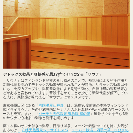
デトックス効果と爽快感が思わず"くせ"になる「サウナ」
「サウナ」はフィンランド発祥の蒸し風呂のことで、熱気浴により発汗作用と
新陳代謝を高めてデトックス効果が得られることが特徴。リラックス効果以外
にも、免疫力アップや、温度差刺激による副腎の強化、自律神経の調整効果な
どがあると言われています。普段汗をかくことが少なく新陳代謝が低下してい
る人に、爽快感が味わえる「サウナ」はオススメです。
東京都墨田区にある「
両国湯屋江戸遊
」は、温度90度前後の本格フィンランド
式ドライサウナ。その他施設内にたくさんのお休み処やWi-Fi完備のワークスペ
ースも充実。また、「
バーデと天然温泉 豊島園 庭の湯
」屋外サウナを含む4種
のサウナで心地よい刺激と発汗を楽しめます。
藤ノ木駅のサウナ付きの温泉、日帰り温泉、スーパー銭湯の中でも特に人気が
あるのは、
八幡天然温泉シーサイドスパ
、
スーパー銭湯 四季の華 ひびきの