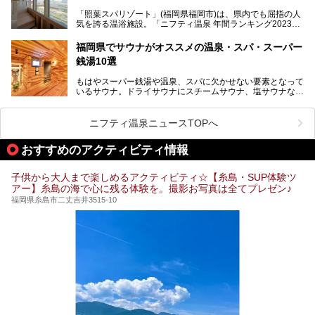
問。週替わりで男女入替制の温泉・サウナや岩盤浴・VIPル
「照葉スパリゾート」(福岡県福岡市)は、県内でも屈指の人
ーム・併設するレストランを体験し、それらの全貌を徹底紹
気を誇る温浴施設。「ニフティ温泉 年間ランキング2023」
介します！
では福岡県総合第３位を獲得し、平日・土日を問わず多くの
常連客で賑わっています。
福岡県でサウナがオススメの温泉・スパ・スーパー
銭湯10選
そこで今回は、ニフティ温泉ライターである筆者が現地体
験。超人気の岩盤房(岩盤浴)をはじめ、スパ＆サウナ・アミ
もはやスーパー銭湯や温泉、スパに欠かせない要素となって
ューズメント・宿泊施設・グルメ・その他施設まで、多彩な
いるサウナ。ドライサウナにスチームサウナ、塩サウナな
る全貌と魅力を徹底紹介します！
ど、いくつか異なるタイプが楽しめたり、水風呂や外気浴ス
ペース、ロウリュウなど、心ゆくまで楽しむためのサービス
が充実した施設も多くみられます。
ニフティ温泉ニュースTOPへ
今回はそんなサウナにこだわった、福岡県内のオススメ温
泉・銭湯・スパを10件紹介したいと思います！
おすすめのアクティビティ情報
子供から大人まで楽しめるアクティビティ☆【糸島・SUP体験ツ
アー】糸島の海で心に残る体験を。撮影お写真は全てプレゼン♪
福岡県糸島市二丈吉井3515-10