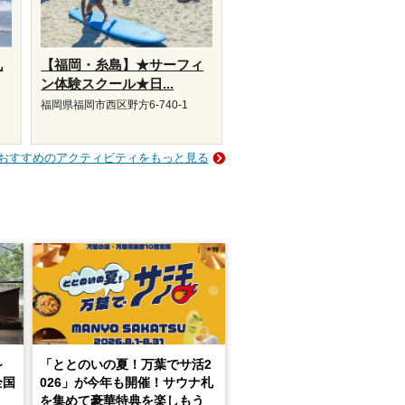
九
【福岡・糸島】★サーフィ
ン体験スクール★日...
福岡県福岡市西区野方6-740-1
おすすめのアクティビティをもっと見る
～
「ととのいの夏！万葉でサ活2
全国
026」が今年も開催！サウナ札
を集めて豪華特典を楽しもう