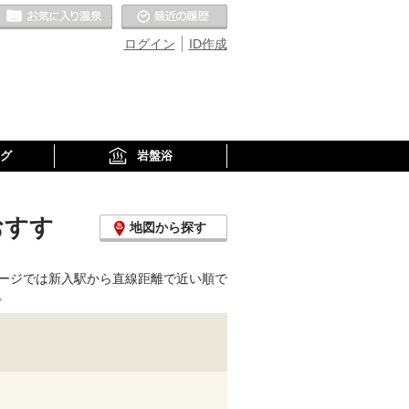
お気に入りの温泉
最近の履歴
ログイン
ID作成
グ
岩盤浴
おすす
地図から探す
ージでは新入駅から直線距離で近い順で
。