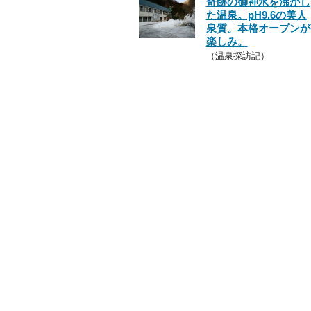
奇跡の御神水を沸かし
た温泉。pH9.6の美人
泉質。本格オープンが
楽しみ。
（温泉探訪記）