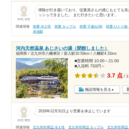
掃除が行き届いており、従業員さんの感じもとても良
ッシュできました。 また行きたいと思います。
30代 女性
関連情報
筑豊 冷え性
筑豊 カップル
筑豊 子連れOK
筑豊 ひとり旅
赤池駅
河内天然温泉 あじさいの湯（閉館しました）
福岡県 / 北九州市八幡東区 /
新入駅10.55km
/
八幡駅4.31km
■営業時間 10:00～21:00
■入浴料 750円～
3.7 点
/ 
施設情報を見る
2018年12月31日より営業を休止しています
20代 男性
関連情報
北九州市周辺 冷え性
北九州市周辺 カップル
北九州市周辺