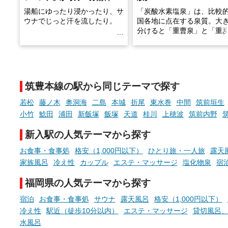
湯船にゆったり浸かったり、サ
「炭酸水素塩泉」は、比較
ウナでじっと汗を流したり。
国各地に点在する泉質。大
分けると「重曹泉」と「重
土類泉」に分かれます。
そんな「一人でぼんやり過ごす
また硫黄や鉄分などの特殊
時間」、ふだん後回しにしてい
が混ざり合うことで、複雑
た「これからのこと」や「ちょ
多様な個性を持つことも多
筑豊本線の駅から同じテーマで探す
っとした悩み」が、頭に浮かん
す。
でくることはありませんか？
若松
藤ノ木
奥洞海
二島
本城
折尾
東水巻
中間
筑前垣生
今回は筆者自ら入浴した中
小竹
鯰田
浦田
新飯塚
飯塚
天道
桂川
上穂波
筑前内野
ら、日本各地にある炭酸水
泉を12施設セレクト。すべ
新入駅の人気テーマから探す
お風呂でリラックスしているか
日帰り入浴可能で、源泉か
らこそ向き合える、大切な自分
しと泉質の良さにこだわり
お食事・食事処
格安（1,000円以下）
ひとり旅・一人旅
露天
の本音。
つ、万人におすすめしたい
家族風呂
冷え性
カップル
エステ・マッサージ
塩化物泉
宿
を厳選しました。
そんな心のつぶやきを、湯あが
福岡県の人気テーマから探す
りの温まった心のまま相談でき
たら素敵ですよね。
宿泊
お食事・食事処
サウナ
露天風呂
格安（1,000円以下）
冷え性
駅近（徒歩10分以内）
エステ・マッサージ
貸切風呂
水風呂