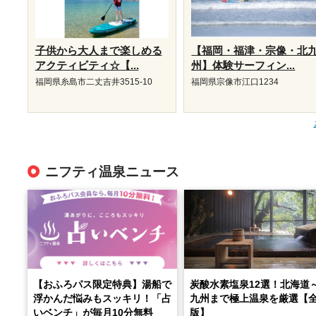
子供から大人まで楽しめる
【福岡・福津・宗像・北
アクティビティ☆【...
州】体験サーフィン...
福岡県糸島市二丈吉井3515-10
福岡県宗像市江口1234
ニフティ温泉ニュース
【おふろパス限定特典】湯船で
炭酸水素塩泉12選！北海道
浮かんだ悩みもスッキリ！「占
九州まで極上温泉を厳選【
いベンチ」が毎月10分無料
版】