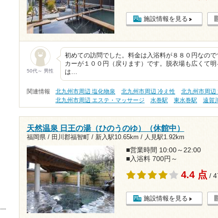
施設情報を見る
初めての訪問でした。料金は入浴料が８８０円なので
カーが１００円（戻ります）です。脱衣場も広くて明
50代～ 男性
は…
関連情報
北九州市周辺 塩化物泉
北九州市周辺 冷え性
北九州市周辺
北九州市周辺 エステ・マッサージ
水巻駅
東水巻駅
遠賀
天然温泉 日王の湯（ひのうのゆ）（休館中）
福岡県 / 田川郡福智町 /
新入駅10.65km
/
人見駅1.92km
■営業時間 10:00～22:00
■入浴料 700円～
4.4 点
/ 
施設情報を見る