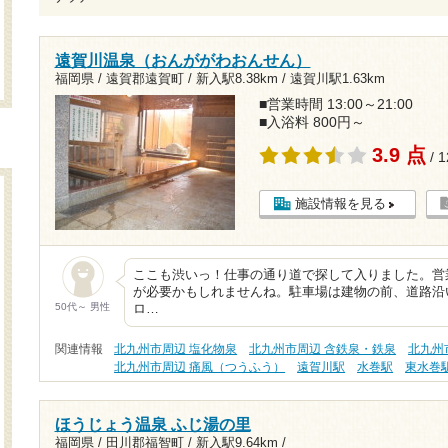
遠賀川温泉（おんががわおんせん）
福岡県 / 遠賀郡遠賀町 /
新入駅8.38km
/
遠賀川駅1.63km
■営業時間 13:00～21:00
■入浴料 800円～
3.9 点
/ 
施設情報を見る
ここも渋いっ！仕事の通り道で探して入りました。営
が必要かもしれませんね。駐車場は建物の前、道路沿
50代～ 男性
ロ…
関連情報
北九州市周辺 塩化物泉
北九州市周辺 含鉄泉・鉄泉
北九州
北九州市周辺 痛風（つうふう）
遠賀川駅
水巻駅
東水巻
ほうじょう温泉 ふじ湯の里
福岡県 / 田川郡福智町 /
新入駅9.64km
/