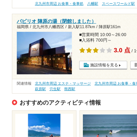
北九州市周辺 お食事・食事処
八幡駅
スペースワールド駅
パビリオ 陣原の湯（閉館しました）
福岡県 / 北九州市八幡西区 /
新入駅11.87km
/
陣原駅161m
■営業時間 10:00～26:00
■入浴料 700円～
3.0 点
/ 
施設情報を見る
関連情報
北九州市周辺 エステ・マッサージ
北九州市周辺 お食事・食
萩原駅
穴生駅
熊西駅
おすすめのアクティビティ情報