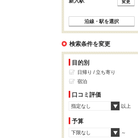
新入駅
変更
沿線・駅を選択
検索条件を変更
目的別
日帰り / 立ち寄り
宿泊
口コミ評価
指定なし
以上
予算
下限なし
～