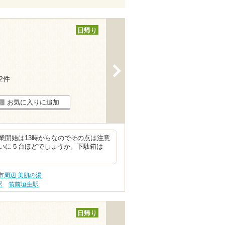
日帰り
>
12件
お気に入りに追加
業開始は13時からなのでその点は注意
いに５台ほどでしょうか。下駄箱は
市周辺 美肌の湯
駅
筑前垣生駅
日帰り