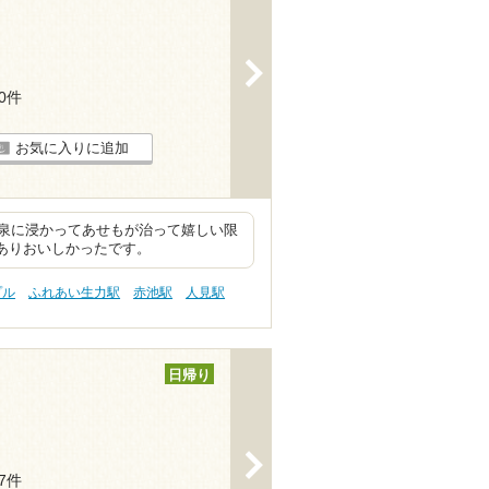
>
40件
お気に入りに追加
泉に浸かってあせもが治って嬉しい限
もありおいしかったです。
プル
ふれあい生力駅
赤池駅
人見駅
日帰り
>
17件