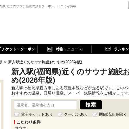
福岡県)近くのサウナ施設の割引クーポン、口コミが満載
子チケット・クーポン
特集・ニュース
ランキン
駅
>
新入駅近くのサウナ施設おすすめ(2026年版)
新入駅(福岡県)近くのサウナ施設
め(2026年版)
新入駅は福岡県直方市にある筑豊本線などが走る駅です。このペ
おすすめの温泉、日帰り温泉、スーパー銭湯情報をご紹介します
電子チケットあり
クーポンあり
閉館済みを除く
こだわり条件
サウナ