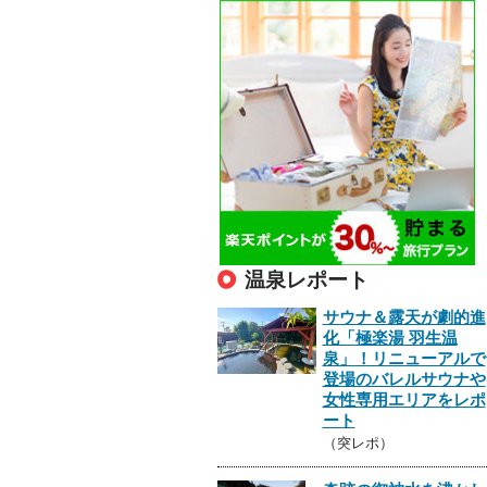
温泉レポート
サウナ＆露天が劇的進
化「極楽湯 羽生温
泉」！リニューアルで
登場のバレルサウナや
女性専用エリアをレポ
ート
（突レポ）