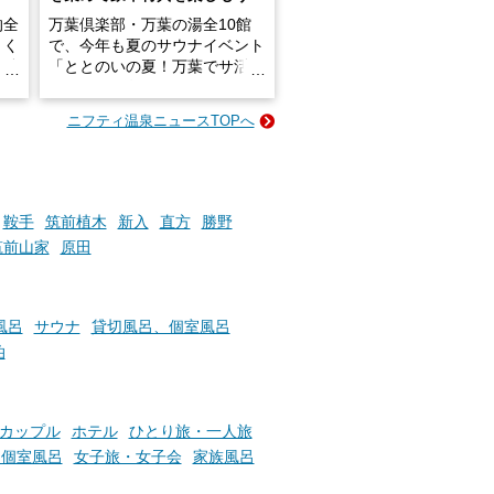
的全
万葉倶楽部・万葉の湯全10館
きく
で、今年も夏のサウナイベント
炭酸
「ととのいの夏！万葉でサ活2
026」が開催されます！
ニフティ温泉ニュースTOPへ
成分
2026年8月1日（土）～8月31
かつ
日（月）までの開催期間中は、
いで
サウナ飯やサウナドリンク、岩
盤浴の利用などで「万葉サウナ
札」を集めることで、オリジナ
鞍手
筑前植木
新入
直方
勝野
か
ルグッズや無料券などの特典と
筑前山家
原田
素塩
交換可能。
て
け流
さらに、各館ではアロマロウリ
つ
ュやアウフグースなど、サウナ
風呂
サウナ
貸切風呂、個室風呂
施設
好きにはたまらない多彩なイベ
泊
ントも予定されています。ぜひ
チェックしてください！
───
カップル
ホテル
ひとり旅・一人旅
提供元：万葉倶楽部株式会社
、個室風呂
女子旅・女子会
家族風呂
【PR】
この記事は万葉倶楽部株式会社