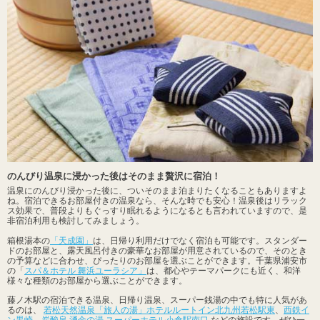
のんびり温泉に浸かった後はそのまま贅沢に宿泊！
温泉にのんびり浸かった後に、ついそのまま泊まりたくなることもありますよ
ね。宿泊できるお部屋付きの温泉なら、そんな時でも安心！温泉後はリラック
ス効果で、普段よりもぐっすり眠れるようになるとも言われていますので、是
非宿泊利用も検討してみましょう。
箱根湯本の
「天成園」
は、日帰り利用だけでなく宿泊も可能です。スタンダー
ドのお部屋と、露天風呂付きの豪華なお部屋が用意されているので、そのとき
の予算などに合わせ、ぴったりのお部屋を選ぶことができます。千葉県浦安市
の「
スパ＆ホテル 舞浜ユーラシア」
は、都心やテーマパークにも近く、和洋
様々な種類のお部屋から選ぶことができます。
藤ノ木駅の宿泊できる温泉、日帰り温泉、スーパー銭湯の中でも特に人気があ
るのは、
若松天然温泉「旅人の湯」ホテルルートイン北九州若松駅東
、
西鉄イ
ン黒崎
、
炭酸泉 湧金の湯 スーパーホテル小倉駅南口
などの施設です。ぜひ一