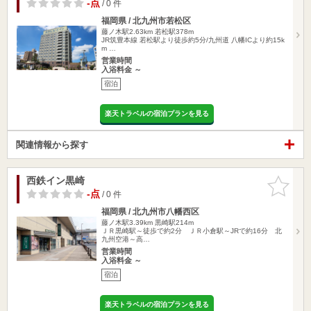
-点
/ 0 件
福岡県 / 北九州市若松区
藤ノ木駅2.63km
若松駅378m
JR筑豊本線 若松駅より徒歩約5分/九州道 八幡ICより約15k
m …
営業時間
入浴料金 ～
宿泊
楽天トラベルの宿泊プランを見る
関連情報から探す
西鉄イン黒崎
お気に入
りに追加
-点
/ 0 件
福岡県 / 北九州市八幡西区
藤ノ木駅3.39km
黒崎駅214m
ＪＲ黒崎駅～徒歩で約2分 ＪＲ小倉駅～JRで約16分 北
九州空港～高…
営業時間
入浴料金 ～
宿泊
楽天トラベルの宿泊プランを見る