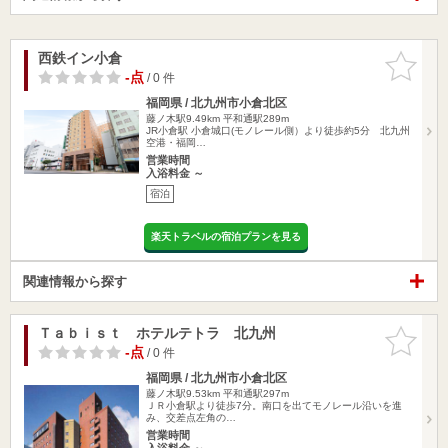
西鉄イン小倉
お気に入
りに追加
-点
/ 0 件
福岡県 / 北九州市小倉北区
藤ノ木駅9.49km
平和通駅289m
JR小倉駅 小倉城口(モノレール側）より徒歩約5分 北九州
空港・福岡…
営業時間
入浴料金 ～
宿泊
楽天トラベルの宿泊プランを見る
関連情報から探す
Ｔａｂｉｓｔ ホテルテトラ 北九州
お気に入
りに追加
-点
/ 0 件
福岡県 / 北九州市小倉北区
藤ノ木駅9.53km
平和通駅297m
ＪＲ小倉駅より徒歩7分。南口を出てモノレール沿いを進
み、交差点左角の…
営業時間
入浴料金 ～