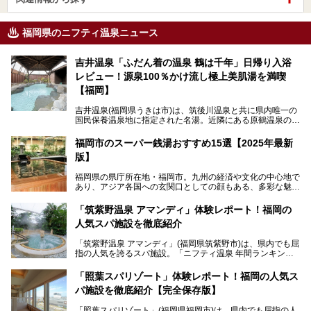
福岡県のニフティ温泉ニュース
吉井温泉「ふだん着の温泉 鶴は千年」日帰り入浴
レビュー！源泉100％かけ流し極上美肌湯を満喫
【福岡】
吉井温泉(福岡県うきは市)は、筑後川温泉と共に県内唯一の
国民保養温泉地に指定された名湯。近隣にある原鶴温泉の観
光地風情と異なり、長閑な田園地帯に佇む小さな温泉地で
す。
福岡市のスーパー銭湯おすすめ15選【2025年最新
版】
「ふだん着の温泉 鶴は千年」は、吉井温泉にある日帰り入
浴施設。源泉100％かけ流しの極上美肌湯を楽しめ、近隣の
福岡県の県庁所在地・福岡市。九州の経済や文化の中心地で
住民や温泉ファンに愛され続けています。今回は筆者自ら日
あり、アジア各国への玄関口としての顔もある、多彩な魅力
帰り入浴し、自慢の温泉を中心に詳細レビューします！
をもつ大都市です。
「筑紫野温泉 アマンディ」体験レポート！福岡の
そんな福岡市は、スーパー銭湯も多種多彩。玄界灘を眺めら
人気スパ施設を徹底紹介
れるリゾート気分満点のスーパー銭湯から、繁華街近くのレ
トロな銭湯、泉質自慢の天然温泉まで、福岡市で行ってみた
「筑紫野温泉 アマンディ」(福岡県筑紫野市)は、県内でも屈
いスーパー銭湯を一挙ご紹介します。
指の人気を誇るスパ施設。「ニフティ温泉 年間ランキング2
022」では、福岡県岩盤浴部門第１位を獲得。いつも多くの
入浴客で賑わっています。
「照葉スパリゾート」体験レポート！福岡の人気ス
パ施設を徹底紹介【完全保存版】
そこで今回は、ニフティ温泉ライターである筆者が現地訪
問。週替わりで男女入替制の温泉・サウナや岩盤浴・VIPル
「照葉スパリゾート」(福岡県福岡市)は、県内でも屈指の人