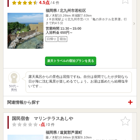
りに追加
4.5点
/ 4 件
福岡県 / 北九州市若松区
藤ノ木駅10.26km
本城駅7.63km
ＪＲ折尾駅より北九州市営バス「亀の井ホテル玄界灘」行
きで約4５分
営業時間 11:30～15:00
入浴料金 650円～
日帰り
宿泊
楽天トラベルの宿泊プランを見る
露天風呂からの景色は屈指ですね。自分は昼間でしたが夕刻なら
日が海に沈む風景が楽しめるでしょう。お湯は舐めたら結構塩辛
いです…
50代～
男性
関連情報から探す
国民宿舎 マリンテラスあしや
お気に入
りに追加
-点
/ 0 件
福岡県 / 遠賀郡芦屋町
藤ノ木駅10.94km
折尾駅6.10km