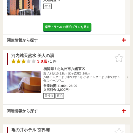
宿泊
楽天トラベルの宿泊プランを見る
関連情報から探す
河内純天然水 美人の湯
お気に入
りに追加
3.0点
/ 1 件
福岡県 / 北九州市八幡東区
藤ノ木駅10.12km
三ヶ森駅6.29km
八幡インターより車で約15分 小嶺インターより車で約15
分スペースワ…
営業時間 11:00～23:00
入浴料金 3,000円～
日帰り
宿泊
関連情報から探す
亀の井ホテル 玄界灘
お気に入