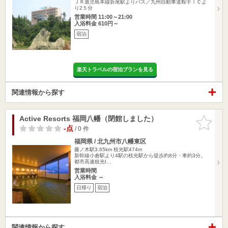
ＪＲ鹿児島本線折尾駅よりバス／九州自動車道鞍手ＩＣよ
り2５分
営業時間 11:00～21:00
入浴料金 610円～
宿泊
楽天トラベルの宿泊プランを見る
関連情報から探す
Active Resorts 福岡八幡（閉館しました）
お気に入
りに追加
-点
/ 0 件
福岡県 / 北九州市八幡東区
藤ノ木駅3.65km
枝光駅474m
新幹線小倉駅より4駅の枝光駅から徒歩約8分・車約3分。
都市高速枝光I…
営業時間
入浴料金 ～
日帰り
宿泊
関連情報から探す