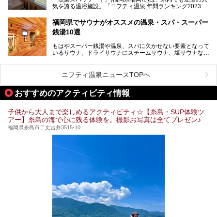
ーム・併設するレストランを体験し、それらの全貌を徹底紹
気を誇る温浴施設。「ニフティ温泉 年間ランキング2023」
介します！
では福岡県総合第３位を獲得し、平日・土日を問わず多くの
常連客で賑わっています。
福岡県でサウナがオススメの温泉・スパ・スーパー
銭湯10選
そこで今回は、ニフティ温泉ライターである筆者が現地体
験。超人気の岩盤房(岩盤浴)をはじめ、スパ＆サウナ・アミ
もはやスーパー銭湯や温泉、スパに欠かせない要素となって
ューズメント・宿泊施設・グルメ・その他施設まで、多彩な
いるサウナ。ドライサウナにスチームサウナ、塩サウナな
る全貌と魅力を徹底紹介します！
ど、いくつか異なるタイプが楽しめたり、水風呂や外気浴ス
ペース、ロウリュウなど、心ゆくまで楽しむためのサービス
が充実した施設も多くみられます。
ニフティ温泉ニュースTOPへ
今回はそんなサウナにこだわった、福岡県内のオススメ温
泉・銭湯・スパを10件紹介したいと思います！
おすすめのアクティビティ情報
子供から大人まで楽しめるアクティビティ☆【糸島・SUP体験ツ
アー】糸島の海で心に残る体験を。撮影お写真は全てプレゼン♪
福岡県糸島市二丈吉井3515-10