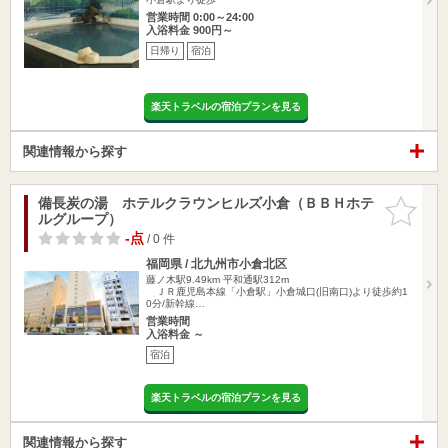
営業時間 0:00～24:00
入浴料金 900円～
日帰り
宿泊
楽天トラベルの宿泊プランを見る
関連情報から探す
備長炭の湯 ホテルクラウンヒルズ小倉（ＢＢＨホテ
お気に入
ルグループ）
りに追加
-点
/ 0 件
福岡県 / 北九州市小倉北区
藤ノ木駅9.49km
平和通駅312m
ＪＲ鹿児島本線「小倉駅」小倉城口(旧南口)より徒歩約1
0分/新幹線…
営業時間
入浴料金 ～
宿泊
楽天トラベルの宿泊プランを見る
関連情報から探す