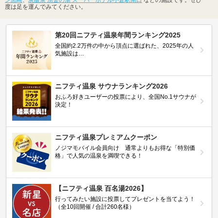
度は足を運んでみてください。
第20回ニフティ温泉年間ランキング2025
全国約2.2万件の中から頂点に選ばれた、2025年の人
気施設は…
ニフティ温泉 サウナランキング2026
おふろ好きユーザーの投票により、全国No.1サウナが
決定！
ニフティ温泉プレミアムクーポン
ノジマモバイル会員向け 通常よりもお得な「特別価
格」で人気の温泉を満喫できる！
【ニフティ温泉 百名湯2026】
行ってみたい施設に投票してプレゼントを当てよう！
（全10回開催 / 合計260名様）