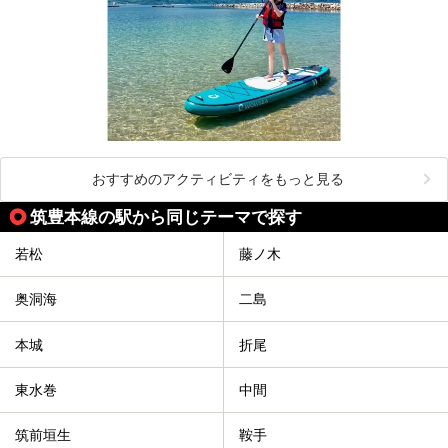
おすすめのアクティビティをもっと見る
筑豊本線の駅から同じテーマで探す
若松
藤ノ木
奥洞海
二島
本城
折尾
東水巻
中間
筑前垣生
鞍手