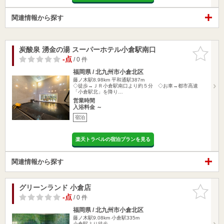
関連情報から探す
炭酸泉 湧金の湯 スーパーホテル小倉駅南口
お気に入
りに追加
-点
/ 0 件
福岡県 / 北九州市小倉北区
藤ノ木駅8.98km
平和通駅387m
◇徒歩→ＪＲ小倉駅南口より約５分 ◇お車→都市高速
「小倉駅北」を降り…
営業時間
入浴料金 ～
宿泊
楽天トラベルの宿泊プランを見る
関連情報から探す
グリーンランド 小倉店
お気に入
りに追加
-点
/ 0 件
福岡県 / 北九州市小倉北区
藤ノ木駅9.08km
小倉駅335m
小倉駅より徒歩